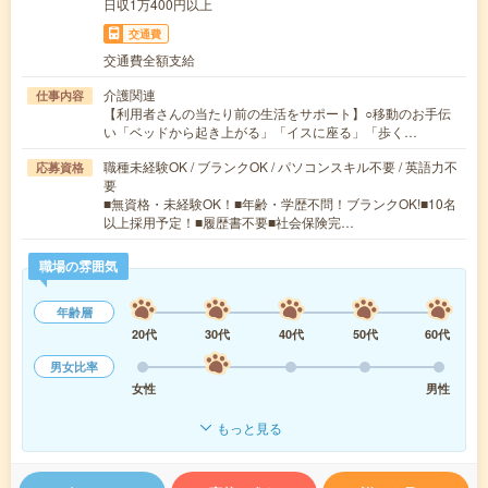
日収1万400円以上
交通費
交通費全額支給
介護関連
仕事内容
【利用者さんの当たり前の生活をサポート】○移動のお手伝
い「ベッドから起き上がる」「イスに座る」「歩く…
職種未経験OK / ブランクOK / パソコンスキル不要 / 英語力不
応募資格
要
■無資格・未経験OK！■年齢・学歴不問！ブランクOK!■10名
以上採用予定！■履歴書不要■社会保険完…
職場の雰囲気
年齢層
20代
30代
40代
50代
60代
男女比率
女性
男性
もっと見る