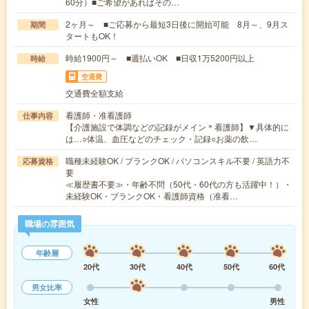
60分）■ご希望があればその…
2ヶ月～ ■ご応募から最短3日後に開始可能 8月～、9月ス
期間
タートもOK！
時給1900円～ ■週払いOK ■日収1万5200円以上
時給
交通費
交通費全額支給
看護師・准看護師
仕事内容
【介護施設で体調などの記録がメイン＊看護師】▼具体的に
は…○体温、血圧などのチェック・記録○お薬の飲…
職種未経験OK / ブランクOK / パソコンスキル不要 / 英語力不
応募資格
要
≪履歴書不要≫・年齢不問（50代・60代の方も活躍中！）・
未経験OK・ブランクOK・看護師資格（准看…
職場の雰囲気
年齢層
20代
30代
40代
50代
60代
男女比率
女性
男性