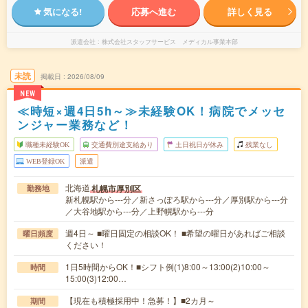
気になる!
応募へ進む
詳しく見る
派遣会社
株式会社スタッフサービス メディカル事業本部
未読
掲載日
2026/08/09
NEW
≪時短×週4日5h～≫未経験OK！病院でメッセ
ンジャー業務など！
職種未経験OK
交通費別途支給あり
土日祝日が休み
残業なし
WEB登録OK
派遣
北海道
札幌市厚別区
勤務地
新札幌駅から---分／新さっぽろ駅から---分／厚別駅から---分
／大谷地駅から---分／上野幌駅から---分
週4日～ ■曜日固定の相談OK！ ■希望の曜日があればご相談
曜日頻度
ください！
1日5時間からOK！■シフト例(1)8:00～13:00(2)10:00～
時間
15:00(3)12:00…
【現在も積極採用中！急募！】■2カ月～
期間