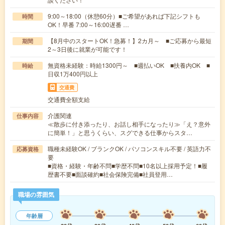
9:00～18:00（休憩60分）■ご希望があれば下記シフトも
時間
OK！早番 7:00～16:00遅番 …
【8月中のスタートOK！急募！】2カ月～ ■ご応募から最短
期間
2～3日後に就業が可能です！
無資格未経験：時給1300円～ ■週払いOK ■扶養内OK ■
時給
日収1万400円以上
交通費
交通費全額支給
介護関連
仕事内容
≪散歩に付き添ったり、お話し相手になったり≫「え？意外
に簡単！」と思うくらい、スグできる仕事からスタ…
職種未経験OK / ブランクOK / パソコンスキル不要 / 英語力不
応募資格
要
■資格・経験・年齢不問■学歴不問■10名以上採用予定！■履
歴書不要■面談確約■社会保険完備■社員登用…
職場の雰囲気
年齢層