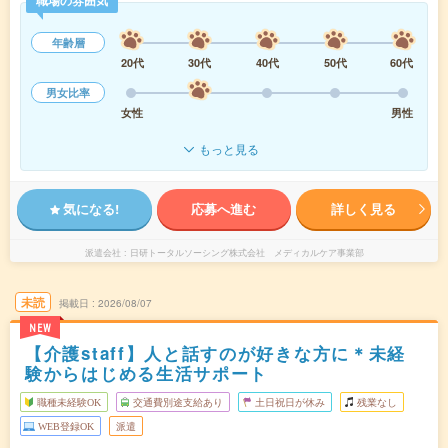
職場の雰囲気
年齢層
20代
30代
40代
50代
60代
男女比率
女性
男性
もっと見る
気になる!
応募へ進む
詳しく見る
派遣会社
日研トータルソーシング株式会社 メディカルケア事業部
未読
掲載日
2026/08/07
NEW
【介護staff】人と話すのが好きな方に＊未経
験からはじめる生活サポート
職種未経験OK
交通費別途支給あり
土日祝日が休み
残業なし
WEB登録OK
派遣