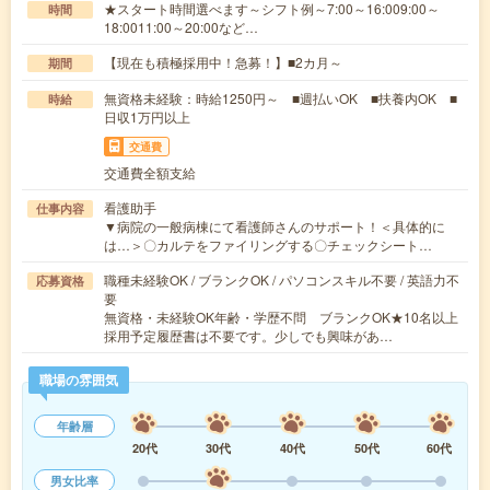
★スタート時間選べます～シフト例～7:00～16:009:00～
時間
18:0011:00～20:00など…
【現在も積極採用中！急募！】■2カ月～
期間
無資格未経験：時給1250円～ ■週払いOK ■扶養内OK ■
時給
日収1万円以上
交通費
交通費全額支給
看護助手
仕事内容
▼病院の一般病棟にて看護師さんのサポート！＜具体的に
は…＞〇カルテをファイリングする〇チェックシート…
職種未経験OK / ブランクOK / パソコンスキル不要 / 英語力不
応募資格
要
無資格・未経験OK年齢・学歴不問 ブランクOK★10名以上
採用予定履歴書は不要です。少しでも興味があ…
職場の雰囲気
年齢層
20代
30代
40代
50代
60代
男女比率