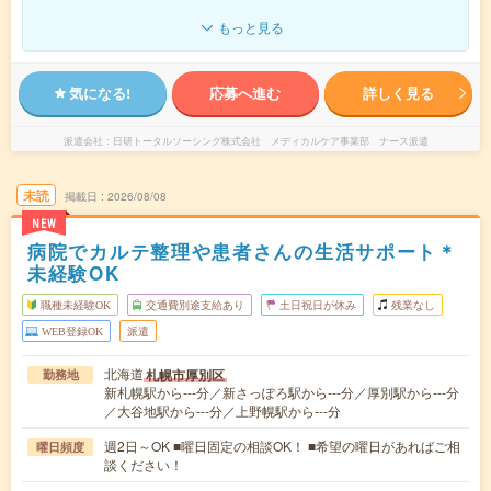
もっと見る
気になる!
応募へ進む
詳しく見る
派遣会社
日研トータルソーシング株式会社 メディカルケア事業部 ナース派遣
未読
掲載日
2026/08/08
NEW
病院でカルテ整理や患者さんの生活サポート＊
未経験OK
職種未経験OK
交通費別途支給あり
土日祝日が休み
残業なし
WEB登録OK
派遣
北海道
札幌市厚別区
勤務地
新札幌駅から---分／新さっぽろ駅から---分／厚別駅から---分
／大谷地駅から---分／上野幌駅から---分
週2日～OK ■曜日固定の相談OK！ ■希望の曜日があればご相
曜日頻度
談ください！