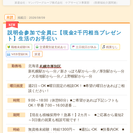
派遣会社
マンパワーグループ株式会社 ケアサービス事業部 （医療福祉介護関連）
未読
掲載日
2026/08/09
NEW
説明会参加で全員に【現金2千円相当プレゼン
ト】生活のお手伝い
職種未経験OK
交通費別途支給あり
土日祝日が休み
残業なし
WEB登録OK
派遣
北海道
札幌市厚別区
勤務地
新札幌駅から---分／新さっぽろ駅から---分／厚別駅から---分
／大谷地駅から---分／上野幌駅から---分
週2日～OK ■曜日固定の相談OK！ ■希望の曜日があればご相
曜日頻度
談ください！
9:00～18:00（休憩60分）■ご希望があれば下記シフトも
時間
OK！早番 7:00～16:00遅番 …
【現在も積極採用中！急募！】2カ月～ ■ご応募から最短2
期間
～3日後の就業も相談可能です！
無資格未経験：時給1300円～ ■週払いOK ■扶養内OK ■
時給