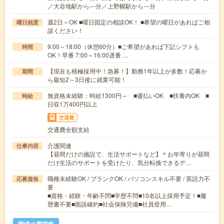
／大谷地駅から---分／上野幌駅から---分
週2日～OK ■曜日固定の相談OK！ ■希望の曜日があればご相
曜日頻度
談ください！
9:00～18:00（休憩60分）■ご希望があれば下記シフトも
時間
OK！早番 7:00～16:00遅番 …
【現在も積極採用中！急募！】勤務1年以上が多数！応募か
期間
ら最短2～3日後に就業可能！
無資格未経験：時給1300円～ ■週払いOK ■扶養内OK ■
時給
日収1万400円以上
交通費
交通費全額支給
介護関連
仕事内容
【昼間だけの施設で、生活サポートなど】＊お年寄りが昼間
だけ生活のサポートを受けたり、気分転換できるデ…
職種未経験OK / ブランクOK / パソコンスキル不要 / 英語力不
応募資格
要
■資格・経験・年齢不問■学歴不問■10名以上採用予定！■履
歴書不要■面談確約■社会保険完備■社員登用…