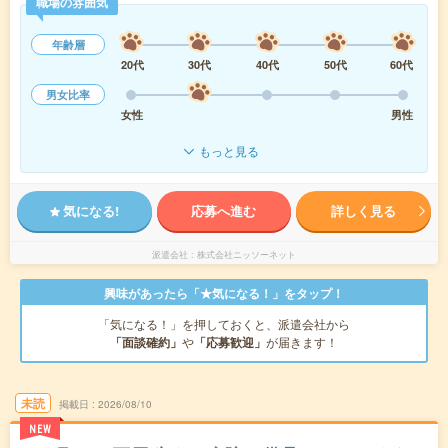
職場の雰囲気
年齢層
20代
30代
40代
50代
60代
男女比率
女性
男性
もっと見る
気になる!
応募へ進む
詳しく見る
派遣会社
株式会社ニッソーネット
興味があったら「★気になる！」をタップ！
「気になる！」を押しておくと、派遣会社から
「面談確約」
や
「応募歓迎」
が届きます！
未読
掲載日
2026/08/10
NEW