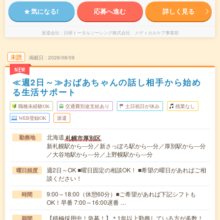
気になる!
応募へ進む
詳しく見る
派遣会社
日研トータルソーシング株式会社 メディカルケア事業部
未読
掲載日
2026/08/09
NEW
≪週2日～≫おばあちゃんの話し相手から始め
る生活サポート
職種未経験OK
交通費別途支給あり
土日祝日が休み
残業なし
WEB登録OK
派遣
北海道
札幌市厚別区
勤務地
新札幌駅から---分／新さっぽろ駅から---分／厚別駅から---分
／大谷地駅から---分／上野幌駅から---分
週2日～OK ■曜日固定の相談OK！ ■希望の曜日があればご相
曜日頻度
談ください！
9:00～18:00（休憩60分）■ご希望があれば下記シフトも
時間
OK！早番 7:00～16:00遅番 …
【積極採用中！急募！】＊1年以上勤務している方が多数！
期間