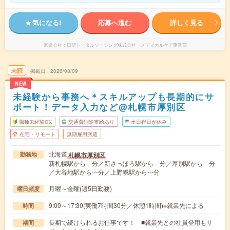
気になる!
応募へ進む
詳しく見る
派遣会社
日研トータルソーシング株式会社 メディカルケア事業部
未読
掲載日
2026/08/09
NEW
未経験から事務へ＊スキルアップも長期的にサ
ポート！データ入力など@札幌市厚別区
職種未経験OK
交通費別途支給あり
土日祝日が休み
在宅・リモート
無期雇用派遣
北海道
札幌市厚別区
勤務地
新札幌駅から---分／新さっぽろ駅から---分／厚別駅から---分
／大谷地駅から---分／上野幌駅から---分
月曜～金曜(週5日勤務)
曜日頻度
9:00～17:30(実働7時間30分／休憩1時間)※就業先による
時間
長期で続けられるお仕事です！ ■就業先との社員登用もサ
期間