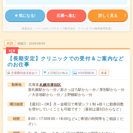
気になる!
応募へ進む
詳しく見る
派遣会社
パーソルテンプスタッフ株式会社 ファンタブル(無期雇用派遣)
未読
掲載日
2026/08/09
NEW
【長期安定】クリニックでの受付＆ご案内など
のお仕事
交通費別途支給あり
土日祝日が休み
WEB登録OK
派遣
北海道
札幌市厚別区
勤務地
新札幌駅から---分／新さっぽろ駅から---分／厚別駅から---分
／大谷地駅から---分／上野幌駅から---分
【週3日～OK】月～金曜日で希望シフト制 ※徐々に勤務回数
曜日頻度
を増やしていくことも可能です！（最初は週3日からなど）
8:00～17:009:00～18:00など※ご希望の時間帯をご相談くだ
時間
さい。
2ヶ月～OK ※スタート日はお気軽にご相談ください！