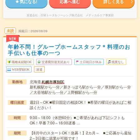
気になる!
応募へ進む
詳しく見る
派遣会社
日研トータルソーシング株式会社 メディカルケア事業部
未読
掲載日
2026/08/09
NEW
年齢不問！グループホームスタッフ＊料理のお
手伝いも仕事の一つ
職種未経験OK
交通費別途支給あり
土日祝日が休み
残業なし
WEB登録OK
派遣
北海道
札幌市厚別区
勤務地
新札幌駅から---分／新さっぽろ駅から---分／厚別駅から---分
／大谷地駅から---分／上野幌駅から---分
週2日～OK ■曜日固定の相談OK！ ■希望の曜日があればご相
曜日頻度
談ください！
9:00～18:00（休憩60分）■ご希望があれば下記シフトも
時間
OK！早番 7:00～16:00遅番 …
【8月中のスタートOK！急募！】2カ月～ ■ご応募から最短
期間
2～3日後に就業が可能です！