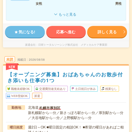
女性
男性
もっと見る
気になる!
応募へ進む
詳しく見る
派遣会社
日研トータルソーシング株式会社 メディカルケア事業部
未読
掲載日
2026/08/08
NEW
【オープニング募集】おばあちゃんのお散歩付
き添いも仕事の1つ
職種未経験OK
交通費別途支給あり
土日祝日が休み
残業なし
WEB登録OK
派遣
北海道
札幌市厚別区
勤務地
新札幌駅から---分／新さっぽろ駅から---分／厚別駅から---分
／大谷地駅から---分／上野幌駅から---分
週2日～OK ■曜日固定の相談OK！ ■希望の曜日があればご相
曜日頻度
談ください！