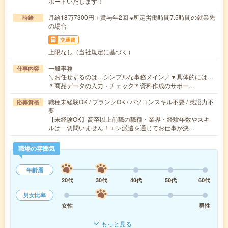
ポートいたします！
月給18万7300円＋賞与年2回 ※所定労働時間7.5時間の就業先
時給
の場合
交通費
上限なし（当社規定に基づく）
一般事務
仕事内容
＼お任せするのは…シンプルな事務メイン／▼具体的には…
＊商品データの入力・チェック＊資料作成のサポー…
職種未経験OK / ブランクOK / パソコンスキル不要 / 英語力不
応募資格
要
【未経験OK】高卒以上前職の職種・業界・経験年数やスキ
ルは一切問いません！エン派遣を通じてお仕事が決…
職場の雰囲気
年齢層
20代
30代
40代
50代
60代
男女比率
女性
男性
もっと見る