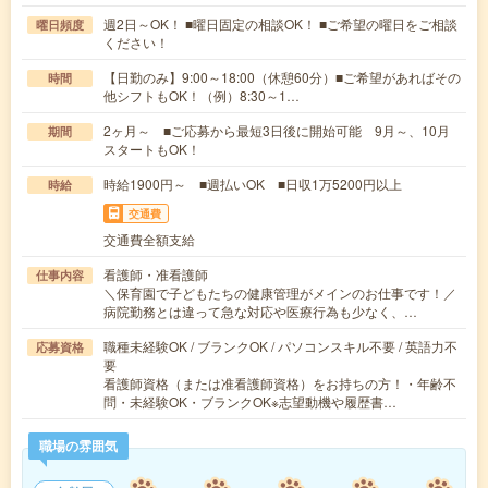
週2日～OK！ ■曜日固定の相談OK！ ■ご希望の曜日をご相談
曜日頻度
ください！
【日勤のみ】9:00～18:00（休憩60分）■ご希望があればその
時間
他シフトもOK！（例）8:30～1…
2ヶ月～ ■ご応募から最短3日後に開始可能 9月～、10月
期間
スタートもOK！
時給1900円～ ■週払いOK ■日収1万5200円以上
時給
交通費
交通費全額支給
看護師・准看護師
仕事内容
＼保育園で子どもたちの健康管理がメインのお仕事です！／
病院勤務とは違って急な対応や医療行為も少なく、…
職種未経験OK / ブランクOK / パソコンスキル不要 / 英語力不
応募資格
要
看護師資格（または准看護師資格）をお持ちの方！・年齢不
問・未経験OK・ブランクOK※志望動機や履歴書…
職場の雰囲気