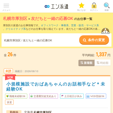
メニュー
気になる!
ログイン
検索
札幌市厚別区
×
友だちと一緒の応募OK
のお仕事一覧
厚別区の派遣のお仕事情報です。
オフィスワーク・事務系
、
営業・販売・サービス系
、
クリエイティブ系
などのお仕事を取り揃えています。友だちと一緒の応募OKの条件
の他に、
交通費別途支給あり
、
職種未経験OK
、
週4日勤務
などのこだわり条件も取り
揃えています。
条件の変更
札幌市厚別区 / 友だちと一緒の応募OK
26
1,337
全
件
平均時給:
円
時給順
新着順
未読
掲載日
2026/08/10
NEW
小規模施設でおばあちゃんのお話相手など＊未
経験OK
職種未経験OK
交通費別途支給あり
土日祝日が休み
WEB登録OK
派遣
北海道
札幌市厚別区
勤務地