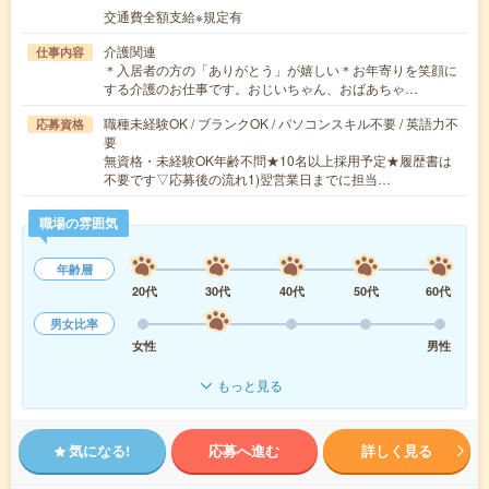
交通費全額支給※規定有
介護関連
仕事内容
＊入居者の方の「ありがとう」が嬉しい＊お年寄りを笑顔に
する介護のお仕事です。おじいちゃん、おばあちゃ…
職種未経験OK / ブランクOK / パソコンスキル不要 / 英語力不
応募資格
要
無資格・未経験OK年齢不問★10名以上採用予定★履歴書は
不要です▽応募後の流れ1)翌営業日までに担当…
職場の雰囲気
年齢層
20代
30代
40代
50代
60代
男女比率
女性
男性
もっと見る
気になる!
応募へ進む
詳しく見る