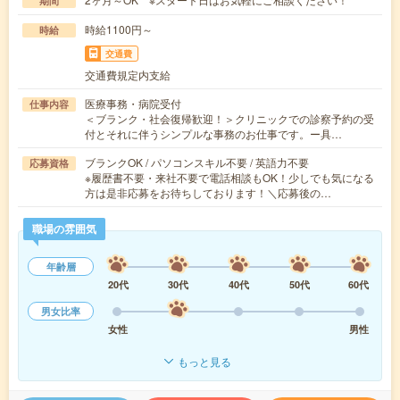
期間
時給1100円～
時給
交通費
交通費規定内支給
医療事務・病院受付
仕事内容
＜ブランク・社会復帰歓迎！＞クリニックでの診察予約の受
付とそれに伴うシンプルな事務のお仕事です。ー具…
ブランクOK / パソコンスキル不要 / 英語力不要
応募資格
※履歴書不要・来社不要で電話相談もOK！少しでも気になる
方は是非応募をお待ちしております！＼応募後の…
職場の雰囲気
年齢層
20代
30代
40代
50代
60代
男女比率
女性
男性
もっと見る