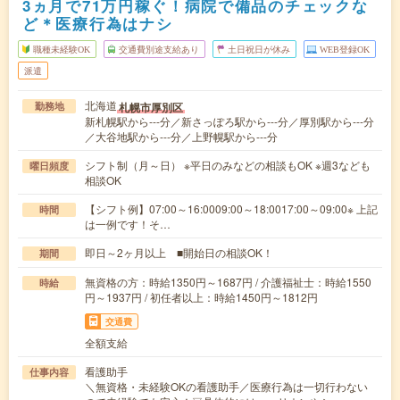
3ヵ月で71万円稼ぐ！病院で備品のチェックな
ど＊医療行為はナシ
職種未経験OK
交通費別途支給あり
土日祝日が休み
WEB登録OK
派遣
北海道
札幌市厚別区
勤務地
新札幌駅から---分／新さっぽろ駅から---分／厚別駅から---分
／大谷地駅から---分／上野幌駅から---分
シフト制（月～日） ※平日のみなどの相談もOK ※週3なども
曜日頻度
相談OK
【シフト例】07:00～16:0009:00～18:0017:00～09:00※ 上記
時間
は一例です！そ…
即日～2ヶ月以上 ■開始日の相談OK！
期間
無資格の方：時給1350円～1687円 / 介護福祉士：時給1550
時給
円～1937円 / 初任者以上：時給1450円～1812円
交通費
全額支給
看護助手
仕事内容
＼無資格・未経験OKの看護助手／医療行為は一切行わない