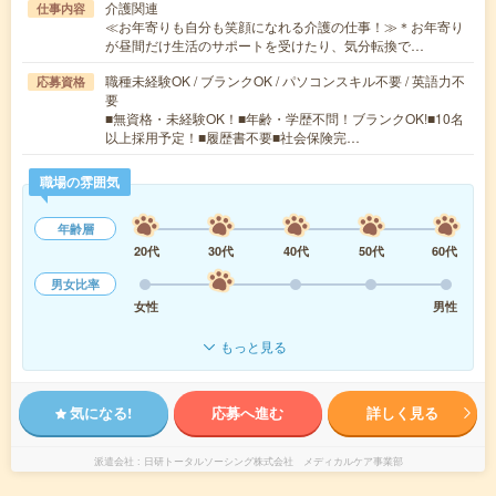
介護関連
仕事内容
≪お年寄りも自分も笑顔になれる介護の仕事！≫＊お年寄り
が昼間だけ生活のサポートを受けたり、気分転換で…
職種未経験OK / ブランクOK / パソコンスキル不要 / 英語力不
応募資格
要
■無資格・未経験OK！■年齢・学歴不問！ブランクOK!■10名
以上採用予定！■履歴書不要■社会保険完…
職場の雰囲気
年齢層
20代
30代
40代
50代
60代
男女比率
女性
男性
もっと見る
気になる!
応募へ進む
詳しく見る
派遣会社
日研トータルソーシング株式会社 メディカルケア事業部