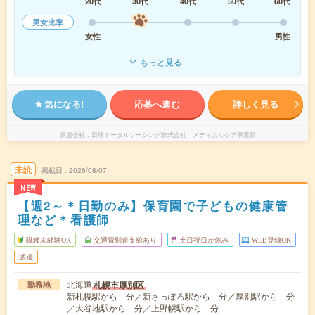
20代
30代
40代
50代
60代
男女比率
女性
男性
もっと見る
気になる!
応募へ進む
詳しく見る
派遣会社
日研トータルソーシング株式会社 メディカルケア事業部
未読
掲載日
2026/08/07
NEW
【週2～＊日勤のみ】保育園で子どもの健康管
理など＊看護師
職種未経験OK
交通費別途支給あり
土日祝日が休み
WEB登録OK
派遣
北海道
札幌市厚別区
勤務地
新札幌駅から---分／新さっぽろ駅から---分／厚別駅から---分
／大谷地駅から---分／上野幌駅から---分