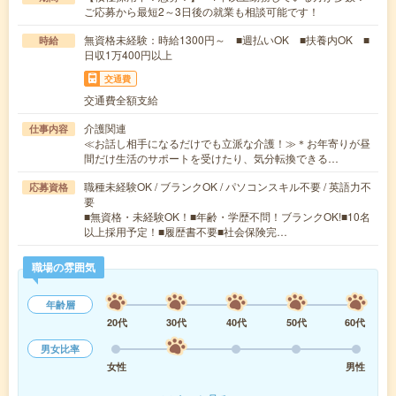
ご応募から最短2～3日後の就業も相談可能です！
無資格未経験：時給1300円～ ■週払いOK ■扶養内OK ■
時給
日収1万400円以上
交通費
交通費全額支給
介護関連
仕事内容
≪お話し相手になるだけでも立派な介護！≫＊お年寄りが昼
間だけ生活のサポートを受けたり、気分転換できる…
職種未経験OK / ブランクOK / パソコンスキル不要 / 英語力不
応募資格
要
■無資格・未経験OK！■年齢・学歴不問！ブランクOK!■10名
以上採用予定！■履歴書不要■社会保険完…
職場の雰囲気
年齢層
20代
30代
40代
50代
60代
男女比率
女性
男性