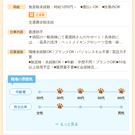
無資格未経験：時給1250円～ ■週払いOK ■扶養内OK
時給
交通費
交通費全額支給
看護助手
仕事内容
▼病院の一般病棟にて看護師さんのサポート！具体的に
は、・器具の洗浄・ベットメイキングやシーツ交換・移…
職種未経験OK / ブランクOK / パソコンスキル不要 / 英語力不
応募資格
要
■無資格・未経験OK！■年齢・学歴不問！ブランクOK!■10名
以上採用予定！■履歴書不要■社会保険完…
職場の雰囲気
年齢層
20代
30代
40代
50代
60代
男女比率
女性
男性
もっと見る