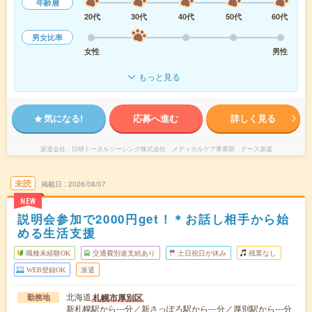
年齢層
20代
30代
40代
50代
60代
男女比率
女性
男性
もっと見る
気になる!
応募へ進む
詳しく見る
派遣会社
日研トータルソーシング株式会社 メディカルケア事業部 ナース派遣
未読
掲載日
2026/08/07
NEW
説明会参加で2000円get！＊お話し相手から始
める生活支援
職種未経験OK
交通費別途支給あり
土日祝日が休み
残業なし
WEB登録OK
派遣
北海道
札幌市厚別区
勤務地
新札幌駅から---分／新さっぽろ駅から---分／厚別駅から---分