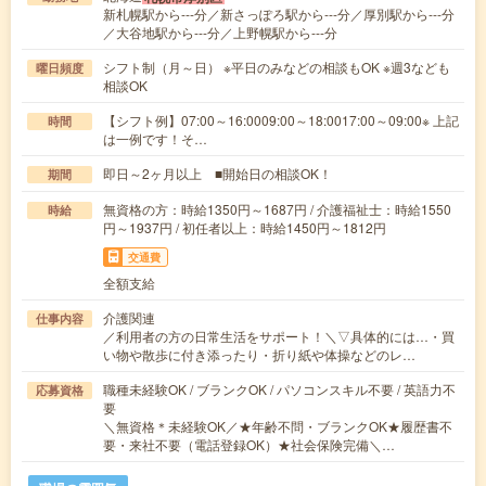
新札幌駅から---分／新さっぽろ駅から---分／厚別駅から---分
／大谷地駅から---分／上野幌駅から---分
シフト制（月～日） ※平日のみなどの相談もOK ※週3なども
曜日頻度
相談OK
【シフト例】07:00～16:0009:00～18:0017:00～09:00※ 上記
時間
は一例です！そ…
即日～2ヶ月以上 ■開始日の相談OK！
期間
無資格の方：時給1350円～1687円 / 介護福祉士：時給1550
時給
円～1937円 / 初任者以上：時給1450円～1812円
交通費
全額支給
介護関連
仕事内容
／利用者の方の日常生活をサポート！＼▽具体的には…・買
い物や散歩に付き添ったり・折り紙や体操などのレ…
職種未経験OK / ブランクOK / パソコンスキル不要 / 英語力不
応募資格
要
＼無資格＊未経験OK／★年齢不問・ブランクOK★履歴書不
要・来社不要（電話登録OK）★社会保険完備＼…