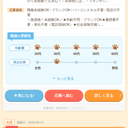
ので未経験でも安心！▽具体的には…・リネンやシ…
職種未経験OK / ブランクOK / パソコンスキル不要 / 英語力不
応募資格
要
＼無資格＊未経験OK／★年齢不問・ブランクOK★履歴書不
要・来社不要（電話登録OK）★社会保険完備＼…
職場の雰囲気
年齢層
20代
30代
40代
50代
60代
男女比率
女性
男性
もっと見る
気になる!
応募へ進む
詳しく見る
派遣会社
株式会社ニッソーネット
未読
掲載日
2026/08/10