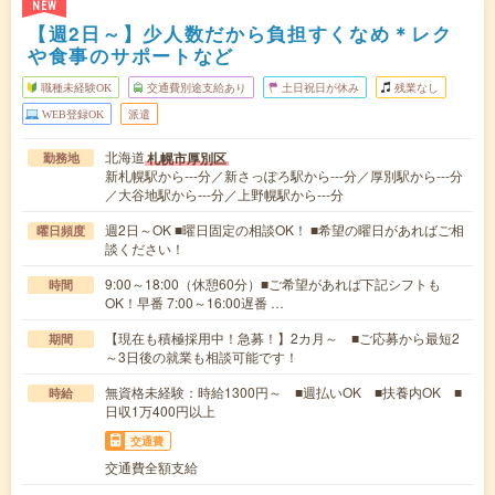
NEW
【週2日～】少人数だから負担すくなめ＊レク
や食事のサポートなど
職種未経験OK
交通費別途支給あり
土日祝日が休み
残業なし
WEB登録OK
派遣
北海道
札幌市厚別区
勤務地
新札幌駅から---分／新さっぽろ駅から---分／厚別駅から---分
／大谷地駅から---分／上野幌駅から---分
週2日～OK ■曜日固定の相談OK！ ■希望の曜日があればご相
曜日頻度
談ください！
9:00～18:00（休憩60分）■ご希望があれば下記シフトも
時間
OK！早番 7:00～16:00遅番 …
【現在も積極採用中！急募！】2カ月～ ■ご応募から最短2
期間
～3日後の就業も相談可能です！
無資格未経験：時給1300円～ ■週払いOK ■扶養内OK ■
時給
日収1万400円以上
交通費
交通費全額支給