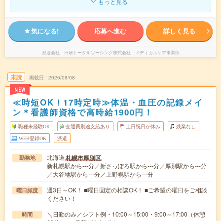
もっと見る
気になる!
応募へ進む
詳しく見る
派遣会社
日研トータルソーシング株式会社 メディカルケア事業部
未読
掲載日
2026/08/08
NEW
≪時短OK！17時定時≫体温・血圧の記録メイ
ン＊看護師資格で高時給1900円！
職種未経験OK
交通費別途支給あり
土日祝日が休み
残業なし
WEB登録OK
派遣
北海道
札幌市厚別区
勤務地
新札幌駅から---分／新さっぽろ駅から---分／厚別駅から---分
／大谷地駅から---分／上野幌駅から---分
週3日～OK！ ■曜日固定の相談OK！ ■ご希望の曜日をご相談
曜日頻度
ください！
＼日勤のみ／シフト例・10:00～15:00・9:00～17:00（休憩
時間