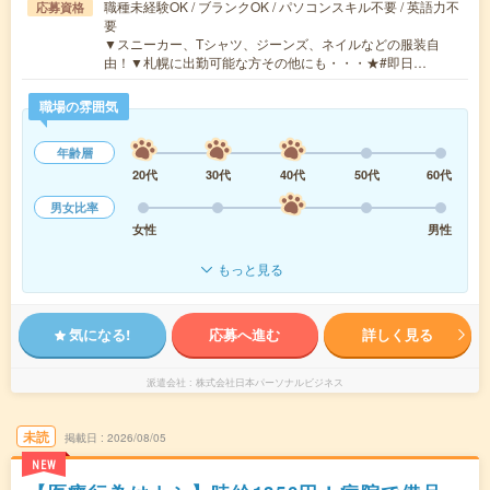
職種未経験OK / ブランクOK / パソコンスキル不要 / 英語力不
応募資格
要
▼スニーカー、Tシャツ、ジーンズ、ネイルなどの服装自
由！▼札幌に出勤可能な方その他にも・・・★#即日…
職場の雰囲気
年齢層
20代
30代
40代
50代
60代
男女比率
女性
男性
もっと見る
気になる!
応募へ進む
詳しく見る
派遣会社
株式会社日本パーソナルビジネス
未読
掲載日
2026/08/05
NEW