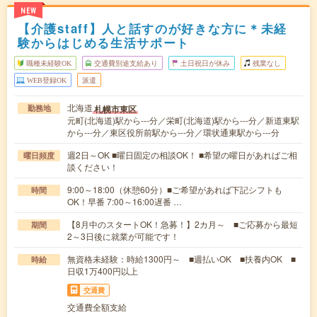
NEW
【介護staff】人と話すのが好きな方に＊未経
験からはじめる生活サポート
職種未経験OK
交通費別途支給あり
土日祝日が休み
残業なし
WEB登録OK
派遣
北海道
札幌市東区
勤務地
元町(北海道)駅から---分／栄町(北海道)駅から---分／新道東駅
から---分／東区役所前駅から---分／環状通東駅から---分
週2日～OK ■曜日固定の相談OK！ ■希望の曜日があればご相
曜日頻度
談ください！
9:00～18:00（休憩60分）■ご希望があれば下記シフトも
時間
OK！早番 7:00～16:00遅番 …
【8月中のスタートOK！急募！】2カ月～ ■ご応募から最短
期間
2～3日後に就業が可能です！
無資格未経験：時給1300円～ ■週払いOK ■扶養内OK ■
時給
日収1万400円以上
交通費
交通費全額支給