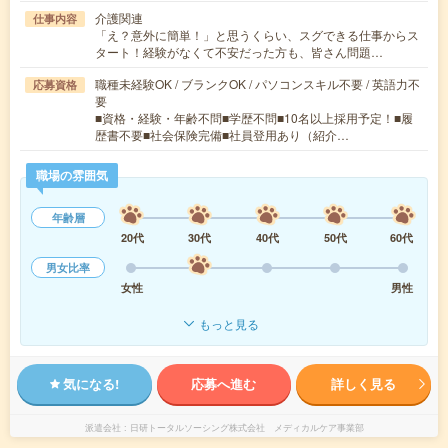
介護関連
仕事内容
「え？意外に簡単！」と思うくらい、スグできる仕事からス
タート！経験がなくて不安だった方も、皆さん問題…
職種未経験OK / ブランクOK / パソコンスキル不要 / 英語力不
応募資格
要
■資格・経験・年齢不問■学歴不問■10名以上採用予定！■履
歴書不要■社会保険完備■社員登用あり（紹介…
職場の雰囲気
年齢層
20代
30代
40代
50代
60代
男女比率
女性
男性
もっと見る
気になる!
応募へ進む
詳しく見る
派遣会社
日研トータルソーシング株式会社 メディカルケア事業部