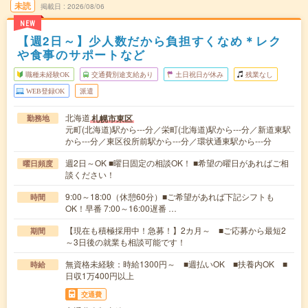
未読
掲載日
2026/08/06
NEW
【週2日～】少人数だから負担すくなめ＊レク
や食事のサポートなど
職種未経験OK
交通費別途支給あり
土日祝日が休み
残業なし
WEB登録OK
派遣
北海道
札幌市東区
勤務地
元町(北海道)駅から---分／栄町(北海道)駅から---分／新道東駅
から---分／東区役所前駅から---分／環状通東駅から---分
週2日～OK ■曜日固定の相談OK！ ■希望の曜日があればご相
曜日頻度
談ください！
9:00～18:00（休憩60分）■ご希望があれば下記シフトも
時間
OK！早番 7:00～16:00遅番 …
【現在も積極採用中！急募！】2カ月～ ■ご応募から最短2
期間
～3日後の就業も相談可能です！
無資格未経験：時給1300円～ ■週払いOK ■扶養内OK ■
時給
日収1万400円以上
交通費