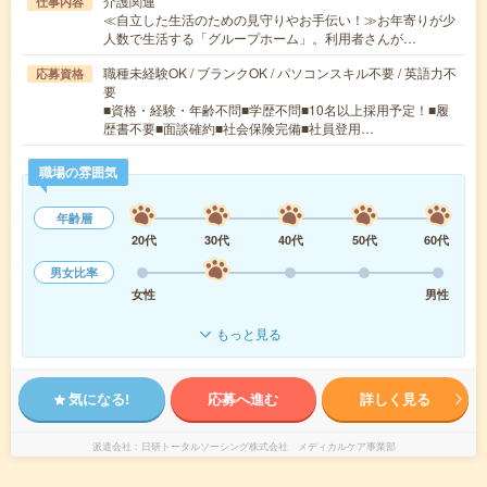
介護関連
仕事内容
≪自立した生活のための見守りやお手伝い！≫お年寄りが少
人数で生活する「グループホーム」。利用者さんが…
職種未経験OK / ブランクOK / パソコンスキル不要 / 英語力不
応募資格
要
■資格・経験・年齢不問■学歴不問■10名以上採用予定！■履
歴書不要■面談確約■社会保険完備■社員登用…
職場の雰囲気
年齢層
20代
30代
40代
50代
60代
男女比率
女性
男性
もっと見る
気になる!
応募へ進む
詳しく見る
派遣会社
日研トータルソーシング株式会社 メディカルケア事業部