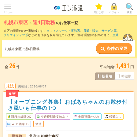
メニュー
気になる!
ログイン
検索
札幌市東区
×
週4日勤務
のお仕事一覧
東区の派遣のお仕事情報です。
オフィスワーク・事務系
、
営業・販売・サービス系
、
クリエイティブ系
などのお仕事を取り揃えています。週4日勤務の条件の他に、
交通費
別途支給あり
、
職種未経験OK
、
友だちと一緒の応募OK
などのこだわり条件も取り揃
えています。
条件の変更
札幌市東区 / 週4日勤務
26
1,431
全
件
平均時給:
円
時給順
新着順
未読
掲載日
2026/08/07
NEW
【オープニング募集】おばあちゃんのお散歩付
き添いも仕事の1つ
職種未経験OK
交通費別途支給あり
土日祝日が休み
残業なし
WEB登録OK
派遣
北海道
札幌市東区
勤務地