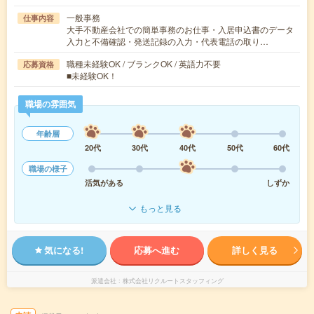
一般事務
仕事内容
大手不動産会社での簡単事務のお仕事・入居申込書のデータ
入力と不備確認・発送記録の入力・代表電話の取り…
職種未経験OK / ブランクOK / 英語力不要
応募資格
■未経験OK！
職場の雰囲気
年齢層
20代
30代
40代
50代
60代
職場の様子
活気がある
しずか
もっと見る
気になる!
応募へ進む
詳しく見る
派遣会社
株式会社リクルートスタッフィング