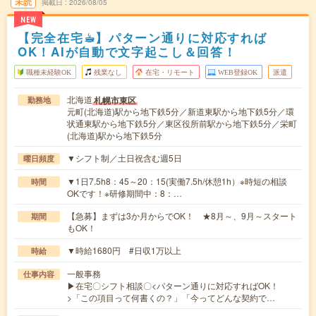
未読
掲載日
2026/08/05
NEW
【完全在宅☕︎】パターン通りに対応すれば
OK！AIが自動で文字起こし＆回答！
職種未経験OK
残業なし
在宅・リモート
WEB登録OK
派遣
北海道
札幌市東区
勤務地
元町(北海道)駅から地下鉄5分／新道東駅から地下鉄5分／環
状通東駅から地下鉄5分／東区役所前駅から地下鉄5分／栄町
(北海道)駅から地下鉄5分
▼シフト制／土日祝含む週5日
曜日頻度
▼1日7.5h8：45～20：15(実働7.5h/休憩1h）※時短の相談
時間
OKです！※研修期間中：8：…
【急募】まずは3か月からでOK！ ★8月～、9月～スタート
期間
もOK！
▼時給1680円 #日収1万以上
時給
一般事務
仕事内容
▶在宅〇シフト相談〇<パターン通りに対応すればOK！
>「この項目って何書くの？」「今ってどんな契約で…