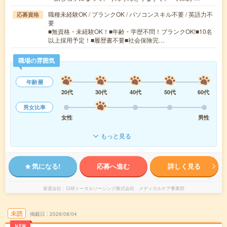
職種未経験OK / ブランクOK / パソコンスキル不要 / 英語力不
応募資格
要
■無資格・未経験OK！■年齢・学歴不問！ブランクOK!■10名
以上採用予定！■履歴書不要■社会保険完…
職場の雰囲気
年齢層
20代
30代
40代
50代
60代
男女比率
女性
男性
もっと見る
気になる!
応募へ進む
詳しく見る
派遣会社
日研トータルソーシング株式会社 メディカルケア事業部
未読
掲載日
2026/08/04
NEW