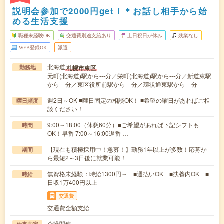
説明会参加で2000円get！＊お話し相手から始
める生活支援
職種未経験OK
交通費別途支給あり
土日祝日が休み
残業なし
WEB登録OK
派遣
北海道
札幌市東区
勤務地
元町(北海道)駅から---分／栄町(北海道)駅から---分／新道東駅
から---分／東区役所前駅から---分／環状通東駅から---分
週2日～OK ■曜日固定の相談OK！ ■希望の曜日があればご相
曜日頻度
談ください！
9:00～18:00（休憩60分）■ご希望があれば下記シフトも
時間
OK！早番 7:00～16:00遅番 …
【現在も積極採用中！急募！】勤務1年以上が多数！応募か
期間
ら最短2～3日後に就業可能！
無資格未経験：時給1300円～ ■週払いOK ■扶養内OK ■
時給
日収1万400円以上
交通費
交通費全額支給
介護関連