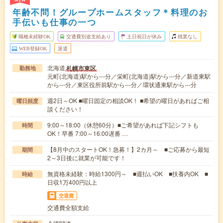
年齢不問！グループホームスタッフ＊料理のお
手伝いも仕事の一つ
職種未経験OK
交通費別途支給あり
土日祝日が休み
残業なし
WEB登録OK
派遣
北海道
札幌市東区
勤務地
元町(北海道)駅から---分／栄町(北海道)駅から---分／新道東駅
から---分／東区役所前駅から---分／環状通東駅から---分
週2日～OK ■曜日固定の相談OK！ ■希望の曜日があればご相
曜日頻度
談ください！
9:00～18:00（休憩60分）■ご希望があれば下記シフトも
時間
OK！早番 7:00～16:00遅番 …
【8月中のスタートOK！急募！】2カ月～ ■ご応募から最短
期間
2～3日後に就業が可能です！
無資格未経験：時給1300円～ ■週払いOK ■扶養内OK ■
時給
日収1万400円以上
交通費
交通費全額支給