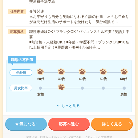
交通費全額支給
介護関連
仕事内容
≪お年寄りも自分も笑顔になれる介護の仕事！≫＊お年寄り
が昼間だけ生活のサポートを受けたり、気分転換で…
職種未経験OK / ブランクOK / パソコンスキル不要 / 英語力不
応募資格
要
■無資格・未経験OK！■年齢・学歴不問！ブランクOK!■10名
以上採用予定！■履歴書不要■社会保険完…
職場の雰囲気
年齢層
20代
30代
40代
50代
60代
男女比率
女性
男性
もっと見る
気になる!
応募へ進む
詳しく見る
派遣会社
日研トータルソーシング株式会社 メディカルケア事業部