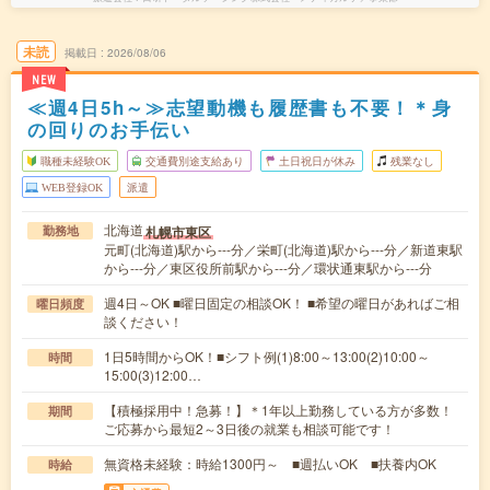
未読
掲載日
2026/08/06
NEW
≪週4日5h～≫志望動機も履歴書も不要！＊身
の回りのお手伝い
職種未経験OK
交通費別途支給あり
土日祝日が休み
残業なし
WEB登録OK
派遣
北海道
札幌市東区
勤務地
元町(北海道)駅から---分／栄町(北海道)駅から---分／新道東駅
から---分／東区役所前駅から---分／環状通東駅から---分
週4日～OK ■曜日固定の相談OK！ ■希望の曜日があればご相
曜日頻度
談ください！
1日5時間からOK！■シフト例(1)8:00～13:00(2)10:00～
時間
15:00(3)12:00…
【積極採用中！急募！】＊1年以上勤務している方が多数！
期間
ご応募から最短2～3日後の就業も相談可能です！
無資格未経験：時給1300円～ ■週払いOK ■扶養内OK
時給