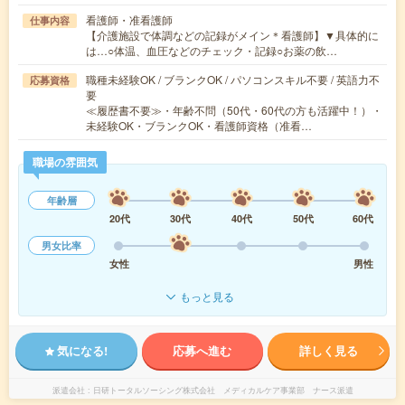
看護師・准看護師
仕事内容
【介護施設で体調などの記録がメイン＊看護師】▼具体的に
は…○体温、血圧などのチェック・記録○お薬の飲…
職種未経験OK / ブランクOK / パソコンスキル不要 / 英語力不
応募資格
要
≪履歴書不要≫・年齢不問（50代・60代の方も活躍中！）・
未経験OK・ブランクOK・看護師資格（准看…
職場の雰囲気
年齢層
20代
30代
40代
50代
60代
男女比率
女性
男性
もっと見る
気になる!
応募へ進む
詳しく見る
派遣会社
日研トータルソーシング株式会社 メディカルケア事業部 ナース派遣