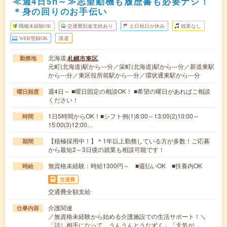
≪週4日5h～≫志望動機も履歴書も必要ナシ！
＊身の回りのお手伝い
職種未経験OK
交通費別途支給あり
土日祝日が休み
残業なし
WEB登録OK
派遣
北海道
札幌市東区
勤務地
元町(北海道)駅から---分／栄町(北海道)駅から---分／新道東駅
から---分／東区役所前駅から---分／環状通東駅から---分
週4日～ ■曜日固定の相談OK！ ■希望の曜日があればご相談
曜日頻度
ください！
1日5時間からOK！■シフト例(1)8:00～13:00(2)10:00～
時間
15:00(3)12:00…
【積極採用中！】＊1年以上勤務している方が多数！ご応募
期間
から最短2～3日後の就業も相談可能です！
無資格未経験：時給1300円～ ■週払いOK ■扶養内OK
時給
交通費
交通費全額支給
介護関連
仕事内容
／無資格未経験から始める介護施設での生活サポート！＼
「話し相手になって、うんうんとうなずく」「天気が…