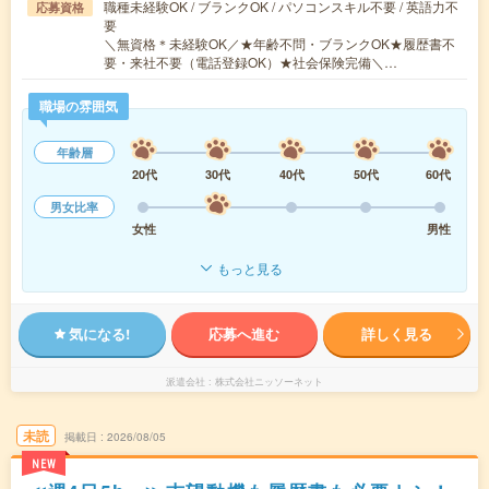
職種未経験OK / ブランクOK / パソコンスキル不要 / 英語力不
応募資格
要
＼無資格＊未経験OK／★年齢不問・ブランクOK★履歴書不
要・来社不要（電話登録OK）★社会保険完備＼…
職場の雰囲気
年齢層
20代
30代
40代
50代
60代
男女比率
女性
男性
もっと見る
気になる!
応募へ進む
詳しく見る
派遣会社
株式会社ニッソーネット
未読
掲載日
2026/08/05
NEW