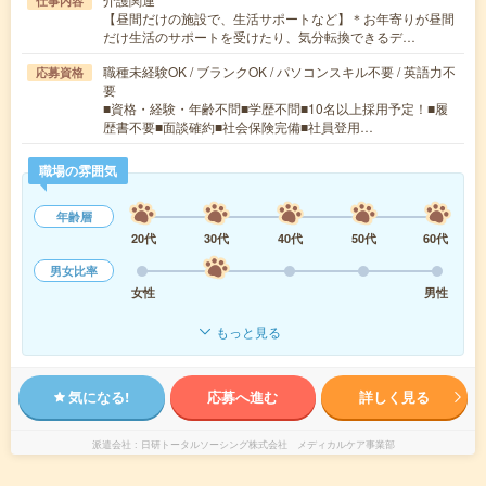
仕事内容
【昼間だけの施設で、生活サポートなど】＊お年寄りが昼間
だけ生活のサポートを受けたり、気分転換できるデ…
職種未経験OK / ブランクOK / パソコンスキル不要 / 英語力不
応募資格
要
■資格・経験・年齢不問■学歴不問■10名以上採用予定！■履
歴書不要■面談確約■社会保険完備■社員登用…
職場の雰囲気
年齢層
20代
30代
40代
50代
60代
男女比率
女性
男性
もっと見る
気になる!
応募へ進む
詳しく見る
派遣会社
日研トータルソーシング株式会社 メディカルケア事業部