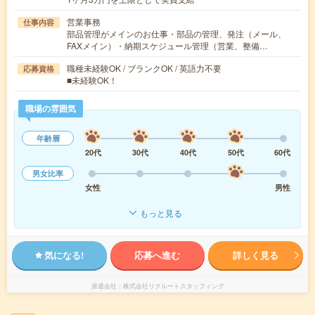
営業事務
仕事内容
部品管理がメインのお仕事・部品の管理、発注（メール、
FAXメイン）・納期スケジュール管理（営業、整備…
職種未経験OK / ブランクOK / 英語力不要
応募資格
■未経験OK！
職場の雰囲気
年齢層
20代
30代
40代
50代
60代
男女比率
女性
男性
もっと見る
気になる!
応募へ進む
詳しく見る
派遣会社
株式会社リクルートスタッフィング