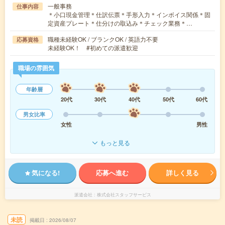
一般事務
仕事内容
＊小口現金管理＊仕訳伝票＊手形入力＊インボイス関係＊固
定資産プレート＊仕分けの取込み＊チェック業務＊…
職種未経験OK / ブランクOK / 英語力不要
応募資格
未経験OK！ #初めての派遣歓迎
職場の雰囲気
年齢層
20代
30代
40代
50代
60代
男女比率
女性
男性
もっと見る
気になる!
応募へ進む
詳しく見る
派遣会社
株式会社スタッフサービス
未読
掲載日
2026/08/07