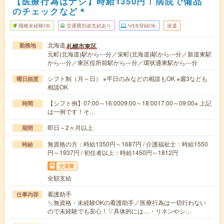
【医療行為はナシ】時給1350円！病院で備品
のチェックなど＊
職種未経験OK
交通費別途支給あり
WEB登録OK
派遣
北海道
札幌市東区
勤務地
元町(北海道)駅から---分／栄町(北海道)駅から---分／新道東駅
から---分／東区役所前駅から---分／環状通東駅から---分
シフト制（月～日） ※平日のみなどの相談もOK ※週3なども
曜日頻度
相談OK
【シフト例】07:00～16:0009:00～18:0017:00～09:00※ 上記
時間
は一例です！そ…
即日～2ヶ月以上
期間
無資格の方：時給1350円～1687円 / 介護福祉士：時給1550
時給
円～1937円 / 初任者以上：時給1450円～1812円
交通費
全額支給
看護助手
仕事内容
＼無資格・未経験OKの看護助手／医療行為は一切行わない
ので未経験でも安心！▽具体的には…・リネンやシ…