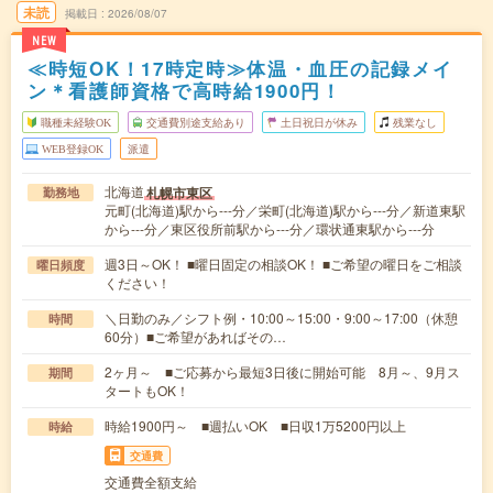
未読
掲載日
2026/08/07
NEW
≪時短OK！17時定時≫体温・血圧の記録メイ
ン＊看護師資格で高時給1900円！
職種未経験OK
交通費別途支給あり
土日祝日が休み
残業なし
WEB登録OK
派遣
北海道
札幌市東区
勤務地
元町(北海道)駅から---分／栄町(北海道)駅から---分／新道東駅
から---分／東区役所前駅から---分／環状通東駅から---分
週3日～OK！ ■曜日固定の相談OK！ ■ご希望の曜日をご相談
曜日頻度
ください！
＼日勤のみ／シフト例・10:00～15:00・9:00～17:00（休憩
時間
60分）■ご希望があればその…
2ヶ月～ ■ご応募から最短3日後に開始可能 8月～、9月ス
期間
タートもOK！
時給1900円～ ■週払いOK ■日収1万5200円以上
時給
交通費
交通費全額支給