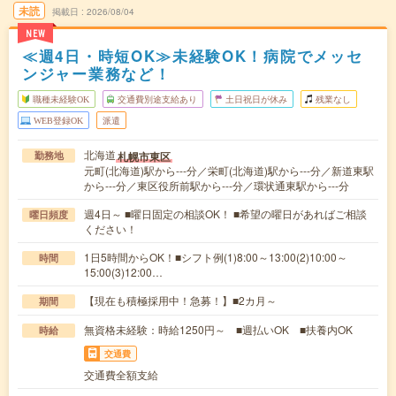
未読
掲載日
2026/08/04
NEW
≪週4日・時短OK≫未経験OK！病院でメッセ
ンジャー業務など！
職種未経験OK
交通費別途支給あり
土日祝日が休み
残業なし
WEB登録OK
派遣
北海道
札幌市東区
勤務地
元町(北海道)駅から---分／栄町(北海道)駅から---分／新道東駅
から---分／東区役所前駅から---分／環状通東駅から---分
週4日～ ■曜日固定の相談OK！ ■希望の曜日があればご相談
曜日頻度
ください！
1日5時間からOK！■シフト例(1)8:00～13:00(2)10:00～
時間
15:00(3)12:00…
【現在も積極採用中！急募！】■2カ月～
期間
無資格未経験：時給1250円～ ■週払いOK ■扶養内OK
時給
交通費
交通費全額支給