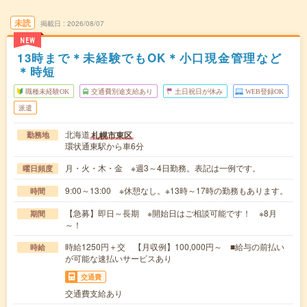
未読
掲載日
2026/08/07
NEW
13時まで＊未経験でもOK＊小口現金管理など
＊時短
職種未経験OK
交通費別途支給あり
土日祝日が休み
WEB登録OK
派遣
北海道
札幌市東区
勤務地
環状通東駅から車6分
月・火・木・金 ※週3～4日勤務。表記は一例です。
曜日頻度
9:00～13:00 ※休憩なし。※13時～17時の勤務もあります。
時間
【急募】即日～長期 ※開始日はご相談可能です！ ※8月
期間
～！
時給1250円＋交 【月収例】100,000円～ ■給与の前払い
時給
が可能な速払いサービスあり
交通費
交通費支給あり