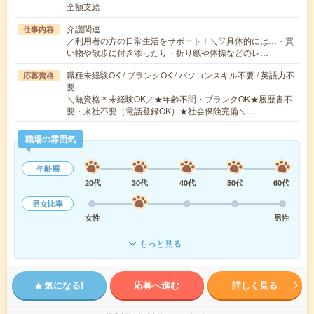
全額支給
介護関連
仕事内容
／利用者の方の日常生活をサポート！＼▽具体的には…・買
い物や散歩に付き添ったり・折り紙や体操などのレ…
職種未経験OK / ブランクOK / パソコンスキル不要 / 英語力不
応募資格
要
＼無資格＊未経験OK／★年齢不問・ブランクOK★履歴書不
要・来社不要（電話登録OK）★社会保険完備＼…
職場の雰囲気
年齢層
20代
30代
40代
50代
60代
男女比率
女性
男性
もっと見る
気になる!
応募へ進む
詳しく見る