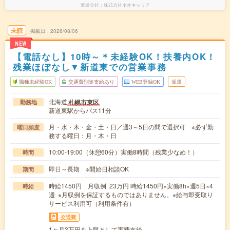
派遣会社
株式会社ネオキャリア
未読
掲載日
2026/08/06
NEW
【電話なし】10時～＊未経験OK！扶養内OK！
残業ほぼなし▼新道東での営業事務
職種未経験OK
交通費別途支給あり
WEB登録OK
派遣
北海道
札幌市東区
勤務地
新道東駅からバス11分
月・水・木・金・土・日／週3～5日の間で選択可 ※必ず勤
曜日頻度
務する曜日：月・木・日
10:00-19:00（休憩60分）実働8時間（残業少なめ！）
時間
即日～長期 ※開始日相談OK
期間
時給1450円 月収例 23万円 時給1450円×実働8h×週5日×4
時給
週 ※月収例を保証するものではありません。※給与即受取り
サービス利用可（利用条件有）
交通費
1ヶ月3万円を上限として実費支給