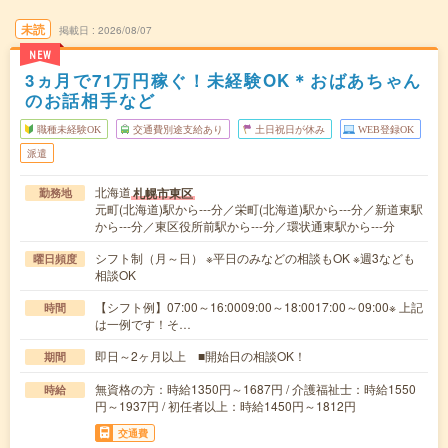
未読
掲載日
2026/08/07
NEW
3ヵ月で71万円稼ぐ！未経験OK＊おばあちゃん
のお話相手など
職種未経験OK
交通費別途支給あり
土日祝日が休み
WEB登録OK
派遣
北海道
札幌市東区
勤務地
元町(北海道)駅から---分／栄町(北海道)駅から---分／新道東駅
から---分／東区役所前駅から---分／環状通東駅から---分
シフト制（月～日） ※平日のみなどの相談もOK ※週3なども
曜日頻度
相談OK
【シフト例】07:00～16:0009:00～18:0017:00～09:00※ 上記
時間
は一例です！そ…
即日～2ヶ月以上 ■開始日の相談OK！
期間
無資格の方：時給1350円～1687円 / 介護福祉士：時給1550
時給
円～1937円 / 初任者以上：時給1450円～1812円
交通費