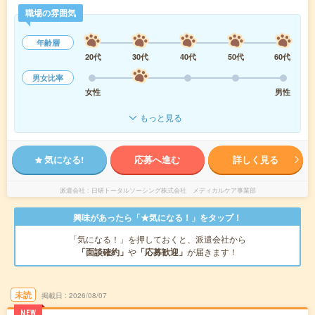
職場の雰囲気
年齢層
20代
30代
40代
50代
60代
男女比率
女性
男性
もっと見る
気になる!
応募へ進む
詳しく見る
派遣会社
日研トータルソーシング株式会社 メディカルケア事業部
興味があったら「★気になる！」をタップ！
「気になる！」を押しておくと、派遣会社から
「面談確約」
や
「応募歓迎」
が届きます！
未読
掲載日
2026/08/07
NEW