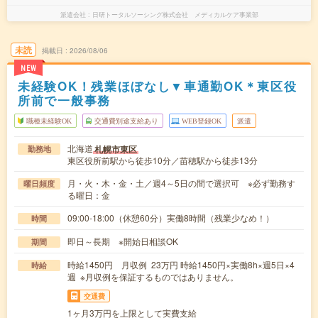
派遣会社
日研トータルソーシング株式会社 メディカルケア事業部
未読
掲載日
2026/08/06
NEW
未経験OK！残業ほぼなし▼車通勤OK＊東区役
所前で一般事務
職種未経験OK
交通費別途支給あり
WEB登録OK
派遣
北海道
札幌市東区
勤務地
東区役所前駅から徒歩10分／苗穂駅から徒歩13分
月・火・木・金・土／週4～5日の間で選択可 ※必ず勤務す
曜日頻度
る曜日：金
09:00-18:00（休憩60分）実働8時間（残業少なめ！）
時間
即日～長期 ※開始日相談OK
期間
時給1450円 月収例 23万円 時給1450円×実働8h×週5日×4
時給
週 ※月収例を保証するものではありません。
交通費
1ヶ月3万円を上限として実費支給