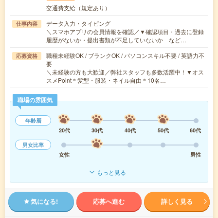
交通費支給（規定あり）
データ入力・タイピング
仕事内容
＼スマホアプリの会員情報を確認／▼確認項目・過去に登録
履歴がないか・提出書類が不足していないか など…
職種未経験OK / ブランクOK / パソコンスキル不要 / 英語力不
応募資格
要
＼未経験の方も大歓迎／弊社スタッフも多数活躍中！▼オス
スメPoint＊髪型・服装・ネイル自由＊10名…
職場の雰囲気
年齢層
20代
30代
40代
50代
60代
男女比率
女性
男性
もっと見る
気になる!
応募へ進む
詳しく見る