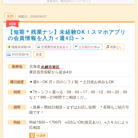
派遣会社
株式会社ニッソーネット
未読
掲載日
2026/08/07
NEW
【短期＊残業ナシ】未経験OK！スマホアプリ
の会員情報を入力＜週4日～＞
職種未経験OK
交通費別途支給あり
土日祝日が休み
残業なし
WEB登録OK
派遣
北海道
札幌市東区
勤務地
東区役所前駅から徒歩4分
▼週4～OK 月～日のシフト制 ＊土日祝お休みもOK
曜日頻度
▼7h～シフト選べる・09：00～17：00・12：00～20：00
時間
など＊9時～21時間でご相談くだ…
＜急募＞開始日相談～まずはお試し短期 ＊長期もご紹介可
期間
能です！
時給1600～1700円 ※日払いOK(規定あり) ※スキルにより
時給
応相談
交通費