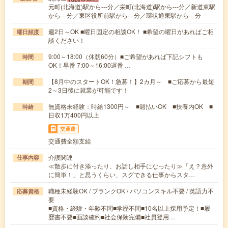
元町(北海道)駅から---分／栄町(北海道)駅から---分／新道東駅
から---分／東区役所前駅から---分／環状通東駅から---分
週2日～OK ■曜日固定の相談OK！ ■希望の曜日があればご相
曜日頻度
談ください！
9:00～18:00（休憩60分）■ご希望があれば下記シフトも
時間
OK！早番 7:00～16:00遅番 …
【8月中のスタートOK！急募！】2カ月～ ■ご応募から最短
期間
2～3日後に就業が可能です！
無資格未経験：時給1300円～ ■週払いOK ■扶養内OK ■
時給
日収1万400円以上
交通費
交通費全額支給
介護関連
仕事内容
≪散歩に付き添ったり、お話し相手になったり≫「え？意外
に簡単！」と思うくらい、スグできる仕事からスタ…
職種未経験OK / ブランクOK / パソコンスキル不要 / 英語力不
応募資格
要
■資格・経験・年齢不問■学歴不問■10名以上採用予定！■履
歴書不要■面談確約■社会保険完備■社員登用…