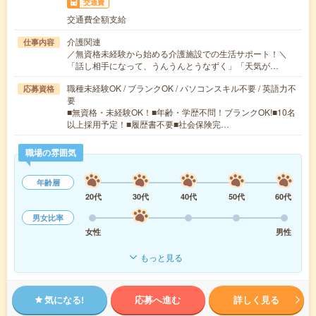
交通費
交通費全額支給
介護関連
仕事内容
／無資格未経験から始める介護施設での生活サポート！＼
「話し相手になって、うんうんとうなずく」「天気が…
職種未経験OK / ブランクOK / パソコンスキル不要 / 英語力不
応募資格
要
■無資格・未経験OK！■年齢・学歴不問！ブランクOK!■10名
以上採用予定！■履歴書不要■社会保険完…
職場の雰囲気
年齢層
20代
30代
40代
50代
60代
男女比率
女性
男性
もっと見る
気になる!
応募へ進む
詳しく見る