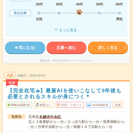
20代
30代
40代
50代
60代
男女比率
女性
男性
もっと見る
気になる!
応募へ進む
詳しく見る
派遣会社
株式会社日本パーソナルビジネス
未読
掲載日
2026/08/06
NEW
【完全在宅☕︎】最新AIを使いこなして5年後も
必要とされるスキルが身につく＊
職種未経験OK
残業なし
在宅・リモート
WEB登録OK
派遣
北海道
札幌市中央区
勤務地
北１３条東駅から---分／さっぽろ駅から---分／発寒南駅から-
--分／月寒中央駅から---分／南郷１８丁目駅から---分