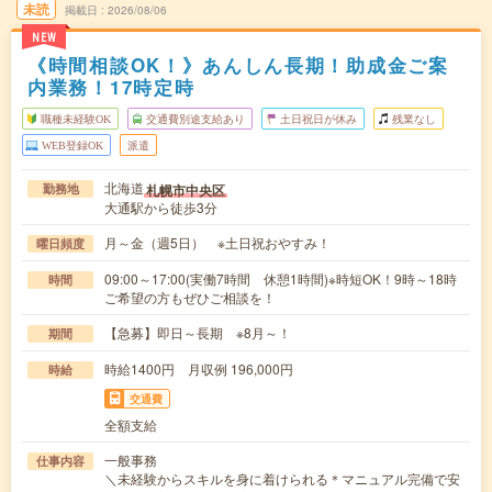
未読
掲載日
2026/08/06
NEW
《時間相談OK！》あんしん長期！助成金ご案
内業務！17時定時
職種未経験OK
交通費別途支給あり
土日祝日が休み
残業なし
WEB登録OK
派遣
北海道
札幌市中央区
勤務地
大通駅から徒歩3分
月～金（週5日） ※土日祝おやすみ！
曜日頻度
09:00～17:00(実働7時間 休憩1時間)※時短OK！9時～18時
時間
ご希望の方もぜひご相談を！
【急募】即日～長期 ※8月～！
期間
時給1400円 月収例 196,000円
時給
交通費
全額支給
一般事務
仕事内容
＼未経験からスキルを身に着けられる＊マニュアル完備で安