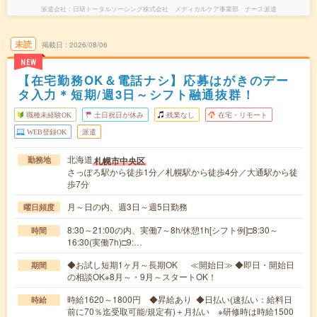
派遣会社
日研トータルソーシング株式会社 メディカルケア事業部 ナース派遣
未読
掲載日
2026/08/06
NEW
【在宅勤務OK＆電話ナシ】応募はがきのデー
タ入力＊短期/週3日～シフト融通抜群！
職種未経験OK
土日祝日が休み
残業なし
在宅・リモート
WEB登録OK
派遣
北海道
札幌市中央区
勤務地
さっぽろ駅から徒歩1分／札幌駅から徒歩4分／大通駅から徒
歩7分
月～日の内、週3日～週5日勤務
曜日頻度
8:30～21:00の内、実働7～8h/休憩1h[シフト例]□8:30～
時間
16:30(実働7h)□9:…
◆お試し短期1ヶ月～長期OK ≪開始日≫ ◆即日・開始日
期間
の相談OK※8月～・9月～スタートOK！
時給1620～1800円 ◆昇給あり ◆日払い(速払い：給料日
時給
前に70％迄受取可能/規定有)＋月払い ※研修時は時給1500