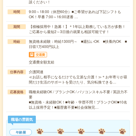
談ください！
9:00～18:00（休憩60分）■ご希望があれば下記シフトも
時間
OK！早番 7:00～16:00遅番 …
【積極採用中！急募！】＊1年以上勤務している方が多数！
期間
ご応募から最短2～3日後の就業も相談可能です！
無資格未経験：時給1300円～ ■週払いOK ■扶養内OK ■
時給
日収1万400円以上
交通費
交通費全額支給
介護関連
仕事内容
≪お話し相手になるだけでも立派な介護！≫＊お年寄りが昼
間だけ生活のサポートを受けたり、気分転換できる…
職種未経験OK / ブランクOK / パソコンスキル不要 / 英語力不
応募資格
要
■無資格・未経験OK！■年齢・学歴不問！ブランクOK!■10名
以上採用予定！■履歴書不要■社会保険完…
職場の雰囲気
年齢層