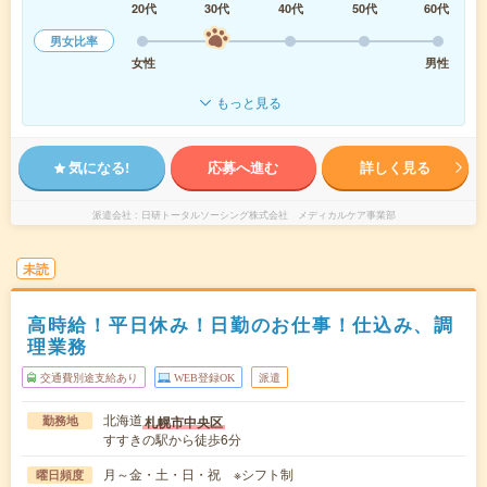
20代
30代
40代
50代
60代
男女比率
女性
男性
もっと見る
気になる!
応募へ進む
詳しく見る
派遣会社
日研トータルソーシング株式会社 メディカルケア事業部
未読
高時給！平日休み！日勤のお仕事！仕込み、調
理業務
交通費別途支給あり
WEB登録OK
派遣
北海道
札幌市中央区
勤務地
すすきの駅から徒歩6分
月～金・土・日・祝 ※シフト制
曜日頻度