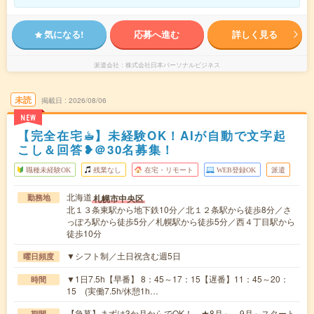
気になる!
応募へ進む
詳しく見る
派遣会社
株式会社日本パーソナルビジネス
未読
掲載日
2026/08/06
NEW
【完全在宅☕︎】未経験OK！AIが自動で文字起
こし＆回答❥＠30名募集！
職種未経験OK
残業なし
在宅・リモート
WEB登録OK
派遣
北海道
札幌市中央区
勤務地
北１３条東駅から地下鉄10分／北１２条駅から徒歩8分／さ
っぽろ駅から徒歩5分／札幌駅から徒歩5分／西４丁目駅から
徒歩10分
▼シフト制／土日祝含む週5日
曜日頻度
▼1日7.5h【早番】 8：45～17：15【遅番】11：45～20：
時間
15 (実働7.5h/休憩1h…
【急募】まずは3か月からでOK！ ★8月～、9月～スタート
期間