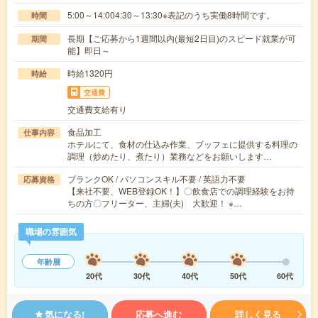
5:00～14:004:30～13:30※表記のうち実働8時間です。
時間
長期【ご応募から1週間以内(最短2日目)のスピード就業が可
期間
能】即日～
時給1320円
時給
交通費
交通費支給有り
食品加工
仕事内容
ホテルにて、食材の仕込み作業、ブッフェに提供する料理の
調理（炒めたり、煮たり）業務などをお願いします…
ブランクOK / パソコンスキル不要 / 英語力不要
応募資格
【来社不要、WEB登録OK！】〇飲食店での調理経験をお持
ちの方〇フリーター、主婦(夫) 大歓迎！ ※…
職場の雰囲気
年齢層
20代
30代
40代
50代
60代
気になる!
応募へ進む
詳しく見る