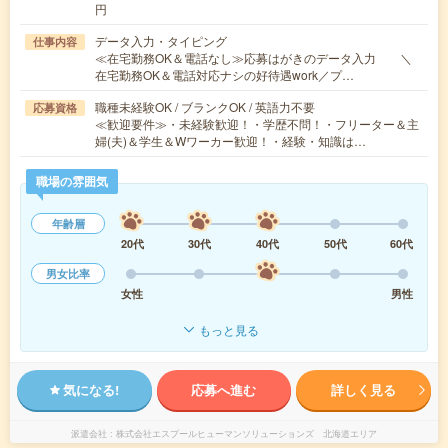
円
データ入力・タイピング
仕事内容
≪在宅勤務OK＆電話なし≫応募はがきのデータ入力 ＼
在宅勤務OK＆電話対応ナシの好待遇work／プ…
職種未経験OK / ブランクOK / 英語力不要
応募資格
≪歓迎要件≫・未経験歓迎！・学歴不問！・フリーター＆主
婦(夫)＆学生＆Wワーカー歓迎！・経験・知識は…
職場の雰囲気
年齢層
20代
30代
40代
50代
60代
男女比率
女性
男性
もっと見る
気になる!
応募へ進む
詳しく見る
派遣会社
株式会社エスプールヒューマンソリューションズ 北海道エリア