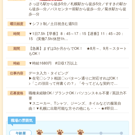
さっぽろ駅から徒歩5分／札幌駅から徒歩5分／すすきの駅か
ら徒歩---分／バスセンター前駅から徒歩---分／菊水駅から徒
歩---分
▼シフト制／土日祝含む週5日
曜日頻度
▼1日7.5h【早番】 8：45～17：15【遅番】11：45～20：
時間
15 (実働7.5h/休憩1h…
【急募】まずは3か月からでOK！ ★8月～、9月～スタート
期間
もOK！
▼時給1680円 #日収1万以上
時給
データ入力・タイピング
仕事内容
▶在宅〇シフト相談〇<パターン通りに対応すればOK！
>「この項目って何書くの？」「今ってどんな契約で…
職種未経験OK / ブランクOK / パソコンスキル不要 / 英語力不
応募資格
要
▼スニーカー、Tシャツ、ジーンズ、ネイルなどの服装自
由！▼札幌に出勤可能な方その他にも・・・★#即日…
職場の雰囲気
年齢層