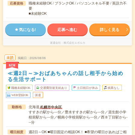
職種未経験OK / ブランクOK / パソコンスキル不要 / 英語力不
応募資格
要
■未経験OK
気になる!
応募へ進む
詳しく見る
派遣会社
株式会社エボルカ
未読
掲載日
2026/08/06
NEW
≪週2日～≫おばあちゃんの話し相手から始め
る生活サポート
職種未経験OK
交通費別途支給あり
土日祝日が休み
残業なし
WEB登録OK
派遣
北海道
札幌市中央区
勤務地
すすきの駅から---分／豊水すすきの駅から---分／資生館小学
校前駅から---分／幌南小学校前駅から---分／西８丁目駅から-
--分
週2日～OK ■曜日固定の相談OK！ ■希望の曜日があればご相
曜日頻度