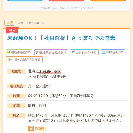
派遣会社
パーソルテンプスタッフ株式会社
未読
掲載日
2026/08/06
NEW
未経験OK！【社員前提】さっぽろでの営業
職種未経験OK
交通費別途支給あり
土日祝日が休み
WEB登録OK
正社員への紹介予定派遣
北海道
札幌市中央区
勤務地
さっぽろ駅から徒歩5分
月～金／週5日
曜日頻度
09:00-17:30（休憩60分）実働7時間30分
時間
即日～長期
期間
時給1470円 月収例 23万円 時給1470円×実働7h30m×週5
時給
日×4週+残業10h ※月収例を保証するものではありません。
交通費