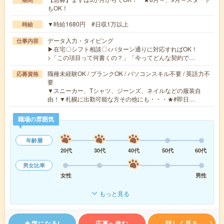
もOK！
▼時給1680円 #日収1万以上
時給
データ入力・タイピング
仕事内容
▶在宅〇シフト相談〇<パターン通りに対応すればOK！
>「この項目って何書くの？」「今ってどんな契約で…
職種未経験OK / ブランクOK / パソコンスキル不要 / 英語力不
応募資格
要
▼スニーカー、Tシャツ、ジーンズ、ネイルなどの服装自
由！▼札幌に出勤可能な方その他にも・・・★#即日…
職場の雰囲気
年齢層
20代
30代
40代
50代
60代
男女比率
女性
男性
もっと見る
気になる!
応募へ進む
詳しく見る