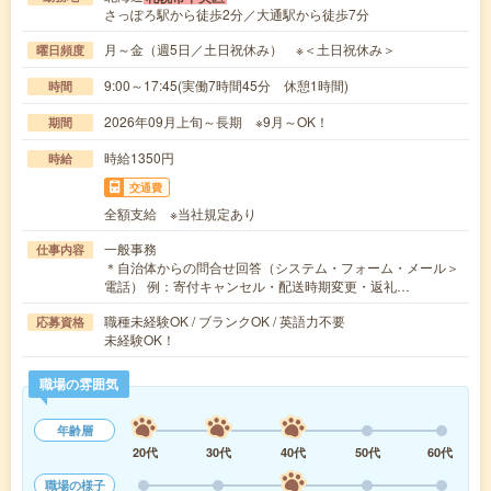
さっぽろ駅から徒歩2分／大通駅から徒歩7分
月～金（週5日／土日祝休み） ※＜土日祝休み＞
曜日頻度
9:00～17:45(実働7時間45分 休憩1時間)
時間
2026年09月上旬～長期 ※9月～OK！
期間
時給1350円
時給
交通費
全額支給 ※当社規定あり
一般事務
仕事内容
＊自治体からの問合せ回答（システム・フォーム・メール＞
電話） 例：寄付キャンセル・配送時期変更・返礼…
職種未経験OK / ブランクOK / 英語力不要
応募資格
未経験OK！
職場の雰囲気
年齢層
20代
30代
40代
50代
60代
職場の様子