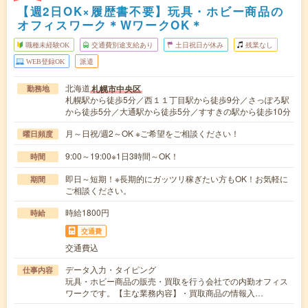
【週2日OK×履歴書不要】玩具・ホビー商品の
オフィスワーク＊WワークOK＊
職種未経験OK
交通費別途支給あり
土日祝日が休み
残業なし
WEB登録OK
派遣
北海道
札幌市中央区
勤務地
札幌駅から徒歩5分／西１１丁目駅から徒歩9分／さっぽろ駅
から徒歩5分／大通駅から徒歩5分／すすきの駅から徒歩10分
月～日祝/週2～OK ※ご希望をご相談ください！
曜日頻度
9:00～19:00※1日3時間～OK！
時間
即日～短期！※長期的にガッツリ稼ぎたい方もOK！お気軽に
期間
ご相談ください。
時給1800円
時給
交通費
交通費込
データ入力・タイピング
仕事内容
玩具・ホビー商品の販売・買取を行う会社での内勤オフィス
ワークです。【主な業務内容】・買取商品の情報入…