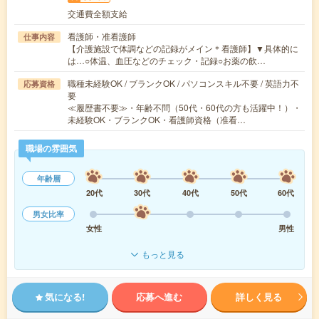
交通費全額支給
看護師・准看護師
仕事内容
【介護施設で体調などの記録がメイン＊看護師】▼具体的に
は…○体温、血圧などのチェック・記録○お薬の飲…
職種未経験OK / ブランクOK / パソコンスキル不要 / 英語力不
応募資格
要
≪履歴書不要≫・年齢不問（50代・60代の方も活躍中！）・
未経験OK・ブランクOK・看護師資格（准看…
職場の雰囲気
年齢層
20代
30代
40代
50代
60代
男女比率
女性
男性
もっと見る
気になる!
応募へ進む
詳しく見る