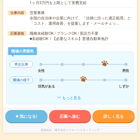
1ヶ月3万円を上限として実費支給
営業事務
仕事内容
全国の自治体や企業に向けて、「法律に沿った適正処理」と
「コスト、運用改善」を提案します・メールチェッ…
職種未経験OK / ブランクOK / 英語力不要
応募資格
■未経験OK！【必要なスキル】普通自動車免許
職場の雰囲気
男女比率
女性
男性
職場の様子
活気がある
しずか
もっと見る
気になる!
応募へ進む
詳しく見る
派遣会社
株式会社リクルートスタッフィング