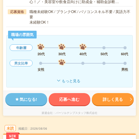
心！／・美容室や飲食店向けに助成金・補助金診断…
職種未経験OK / ブランクOK / パソコンスキル不要 / 英語力不
応募資格
要
未経験OK！
職場の雰囲気
年齢層
20代
30代
40代
50代
60代
男女比率
女性
男性
もっと見る
気になる!
応募へ進む
詳しく見る
派遣会社
パーソルテンプスタッフ株式会社
未読
掲載日
2026/08/06
NEW