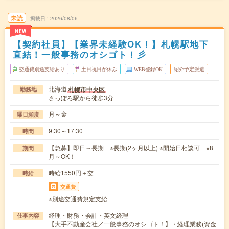
未読
掲載日
2026/08/06
NEW
【契約社員】【業界未経験OK！】札幌駅地下
直結！一般事務のオシゴト！彡
交通費別途支給あり
土日祝日が休み
WEB登録OK
紹介予定派遣
北海道
札幌市中央区
勤務地
さっぽろ駅から徒歩3分
月～金
曜日頻度
9:30～17:30
時間
【急募】即日～長期 ※長期(2ヶ月以上) ※開始日相談可 ※8
期間
月～OK！
時給1550円＋交
時給
交通費
※別途交通費規定支給
経理・財務・会計・英文経理
仕事内容
【大手不動産会社／一般事務のオシゴト！】・経理業務(資金