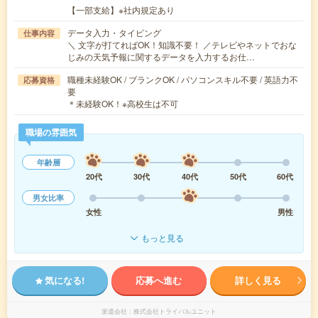
【一部支給】※社内規定あり
データ入力・タイピング
仕事内容
＼ 文字が打てればOK！知識不要！ ／テレビやネットでおな
じみの天気予報に関するデータを入力するお仕…
職種未経験OK / ブランクOK / パソコンスキル不要 / 英語力不
応募資格
要
＊未経験OK！※高校生は不可
職場の雰囲気
年齢層
20代
30代
40代
50代
60代
男女比率
女性
男性
もっと見る
気になる!
応募へ進む
詳しく見る
派遣会社
株式会社トライバルユニット