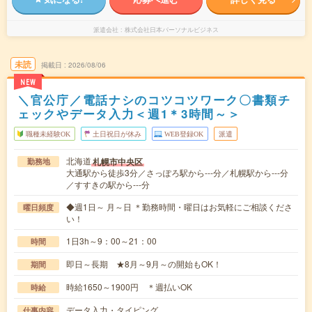
派遣会社
株式会社日本パーソナルビジネス
未読
掲載日
2026/08/06
NEW
＼官公庁／電話ナシのコツコツワーク〇書類チ
ェックやデータ入力＜週1＊3時間～＞
職種未経験OK
土日祝日が休み
WEB登録OK
派遣
北海道
札幌市中央区
勤務地
大通駅から徒歩3分／さっぽろ駅から---分／札幌駅から---分
／すすきの駅から---分
◆週1日～ 月～日 ＊勤務時間・曜日はお気軽にご相談くださ
曜日頻度
い！
1日3h～9：00～21：00
時間
即日～長期 ★8月～9月～の開始もOK！
期間
時給1650～1900円 ＊週払いOK
時給
データ入力・タイピング
仕事内容