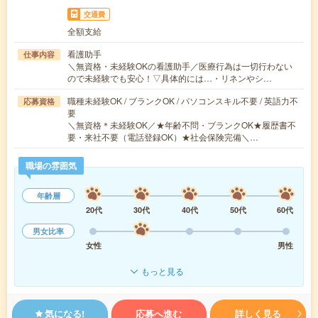
交通費
全額支給
看護助手
仕事内容
＼無資格・未経験OKの看護助手／医療行為は一切行わない
ので未経験でも安心！▽具体的には…・リネンやシ…
職種未経験OK / ブランクOK / パソコンスキル不要 / 英語力不
応募資格
要
＼無資格＊未経験OK／★年齢不問・ブランクOK★履歴書不
要・来社不要（電話登録OK）★社会保険完備＼…
職場の雰囲気
年齢層
20代
30代
40代
50代
60代
男女比率
女性
男性
もっと見る
気になる!
応募へ進む
詳しく見る