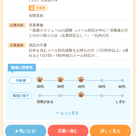
交通費
全額支給
営業事務
仕事内容
＊面接スケジュールの調整 →メール対応が中心！求職者の方
とのやり取りのみ（企業対応なし！）＊社内の方…
英語力不要
応募資格
社外を含むメール対応経験をお持ちの方（1日35件以上）※慣
れると1日150～180件程のメール対応が…
職場の雰囲気
年齢層
20代
30代
40代
50代
60代
職場の様子
活気がある
しずか
もっと見る
気になる!
応募へ進む
詳しく見る