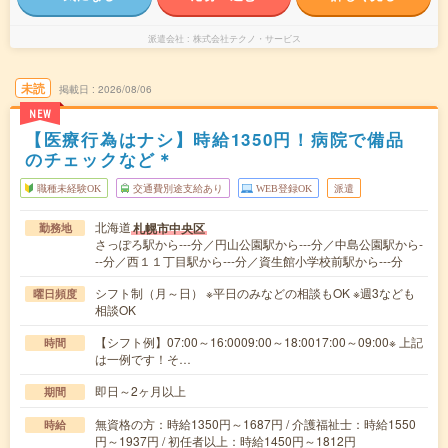
派遣会社
株式会社テクノ・サービス
未読
掲載日
2026/08/06
NEW
【医療行為はナシ】時給1350円！病院で備品
のチェックなど＊
職種未経験OK
交通費別途支給あり
WEB登録OK
派遣
北海道
札幌市中央区
勤務地
さっぽろ駅から---分／円山公園駅から---分／中島公園駅から-
--分／西１１丁目駅から---分／資生館小学校前駅から---分
シフト制（月～日） ※平日のみなどの相談もOK ※週3なども
曜日頻度
相談OK
【シフト例】07:00～16:0009:00～18:0017:00～09:00※ 上記
時間
は一例です！そ…
即日～2ヶ月以上
期間
無資格の方：時給1350円～1687円 / 介護福祉士：時給1550
時給
円～1937円 / 初任者以上：時給1450円～1812円