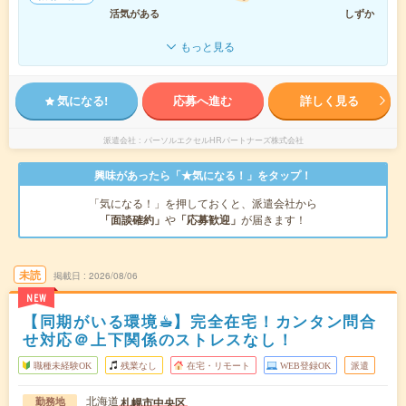
活気がある
しずか
もっと見る
気になる!
応募へ進む
詳しく見る
派遣会社
パーソルエクセルHRパートナーズ株式会社
興味があったら「★気になる！」をタップ！
「気になる！」を押しておくと、派遣会社から
「面談確約」
や
「応募歓迎」
が届きます！
未読
掲載日
2026/08/06
NEW
【同期がいる環境☕︎】完全在宅！カンタン問合
せ対応＠上下関係のストレスなし！
職種未経験OK
残業なし
在宅・リモート
WEB登録OK
派遣
北海道
札幌市中央区
勤務地