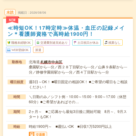
未読
掲載日
2026/08/06
NEW
≪時短OK！17時定時≫体温・血圧の記録メイ
ン＊看護師資格で高時給1900円！
職種未経験OK
交通費別途支給あり
土日祝日が休み
残業なし
WEB登録OK
派遣
北海道
札幌市中央区
勤務地
桑園駅から---分／西２８丁目駅から---分／山鼻９条駅から---
分／静修学園前駅から---分／西４丁目駅から---分
週3日～OK！ ■曜日固定の相談OK！ ■ご希望の曜日をご相談
曜日頻度
ください！
＼日勤のみ／シフト例・10:00～15:00・9:00～17:00（休憩
時間
60分）■ご希望があればその…
2ヶ月～ ■ご応募から最短3日後に開始可能 8月～、9月ス
期間
タートもOK！
時給1900円～ ■週払いOK ■日収1万5200円以上
時給
交通費