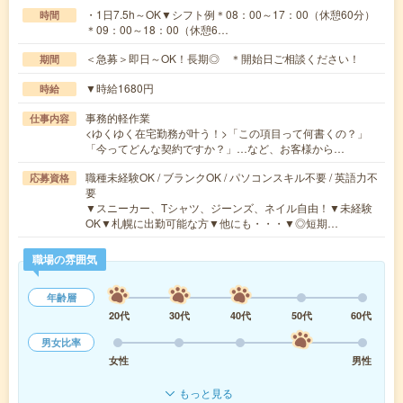
・1日7.5h～OK▼シフト例＊08：00～17：00（休憩60分）
時間
＊09：00～18：00（休憩6…
＜急募＞即日～OK！長期◎ ＊開始日ご相談ください！
期間
▼時給1680円
時給
事務的軽作業
仕事内容
<ゆくゆく在宅勤務が叶う！>「この項目って何書くの？」
「今ってどんな契約ですか？」…など、お客様から…
職種未経験OK / ブランクOK / パソコンスキル不要 / 英語力不
応募資格
要
▼スニーカー、Tシャツ、ジーンズ、ネイル自由！▼未経験
OK▼札幌に出勤可能な方▼他にも・・・▼◎短期…
職場の雰囲気
年齢層
20代
30代
40代
50代
60代
男女比率
女性
男性
もっと見る