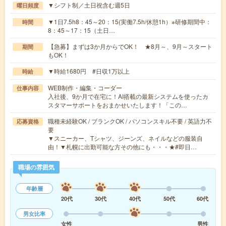
▼シフト制／土日祝含む週5日
曜日頻度
▼1日7.5h8：45～20：15(実働7.5h/休憩1h）※研修期間中：
時間
8：45～17：15（土日…
【急募】まずは3か月からでOK！ ★8月～、9月～スタート
期間
もOK！
▼時給1680円 #日収1万以上
時給
WEB制作・編集・コーダー
仕事内容
入社後、9か月で在宅に！AI搭載の最新システムを使ったカ
スタマーサポートをおまかせいたします！「この…
職種未経験OK / ブランクOK / パソコンスキル不要 / 英語力不
応募資格
要
▼スニーカー、Tシャツ、ジーンズ、ネイルなどの服装自
由！▼札幌に出勤可能な方その他にも・・・★#即日…
職場の雰囲気
年齢層
20代
30代
40代
50代
60代
男女比率
女性
男性