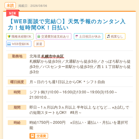
未読
掲載日
2026/08/06
NEW
【WEB面談で完結〇】天気予報のカンタン入
力！短時間OK！日払い
職種未経験OK
交通費別途支給あり
土日祝日が休み
残業なし
WEB登録OK
派遣
北海道
札幌市中央区
勤務地
札幌駅から徒歩3分／大通駅から徒歩3分／さっぽろ駅から徒
歩3分／バスセンター前駅から徒歩3分／西１１丁目駅から徒
歩3分
月～日のうち週1日以上からOK ＊シフト自由
曜日頻度
シフト例(1)10:00～16:00(2)13:00～19:00(3)15:00～
時間
21:0010:0…
即日～1ヵ月以内 3ヵ月以上 半年以上 などなど… ※お試しで
期間
の短期スタートもOK!! #8月～
時給1750円～2000円 ※日払い・週払い・月払いを選択可
時給
能
交通費