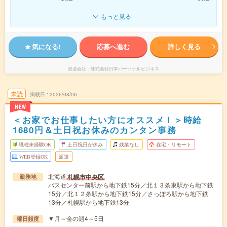
もっと見る
気になる!
応募へ進む
詳しく見る
派遣会社
株式会社日本パーソナルビジネス
未読
掲載日
2026/08/06
NEW
＜お家でお仕事したい方にオススメ！＞時給
1680円＆土日祝お休みのカンタン事務
職種未経験OK
土日祝日が休み
残業なし
在宅・リモート
WEB登録OK
派遣
北海道
札幌市中央区
勤務地
バスセンター前駅から地下鉄15分／北１３条東駅から地下鉄
15分／北１２条駅から地下鉄15分／さっぽろ駅から地下鉄
13分／札幌駅から地下鉄13分
▼月～金の週4～5日
曜日頻度