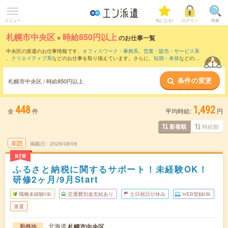
メニュー
気になる!
ログイン
検索
札幌市中央区
×
時給850円以上
のお仕事一覧
中央区の派遣のお仕事情報です。
オフィスワーク・事務系
、
営業・販売・サービス系
、
クリエイティブ系
などのお仕事を取り揃えています。さらに、
短期
・
単発
などの期
間や、
職種未経験OK
などのこだわり条件で絞り込んでいただけます。
条件の変更
時給
1100円以上
・
1800円以上
の求人はこちら
札幌市中央区 / 時給850円以上
当サイトでは法令を遵守し、最低賃金以上の求人のみを掲載しています。
448
1,492
全
件
平均時給:
円
時給順
新着順
未読
掲載日
2026/08/06
NEW
ふるさと納税に関するサポート！未経験OK！
研修2ヶ月/9月Start
職種未経験OK
交通費別途支給あり
土日祝日が休み
WEB登録OK
派遣
北海道
札幌市中央区
勤務地