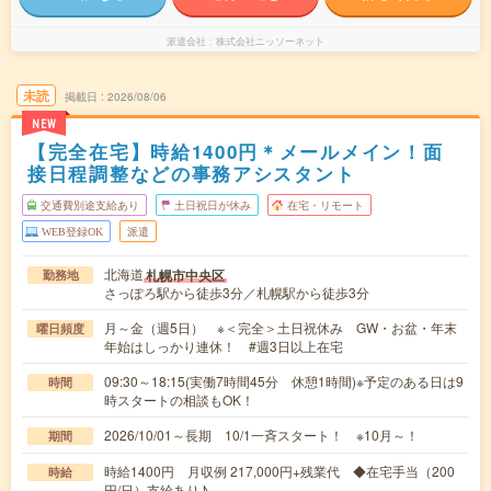
派遣会社
株式会社ニッソーネット
未読
掲載日
2026/08/06
NEW
【完全在宅】時給1400円＊メールメイン！面
接日程調整などの事務アシスタント
交通費別途支給あり
土日祝日が休み
在宅・リモート
WEB登録OK
派遣
北海道
札幌市中央区
勤務地
さっぽろ駅から徒歩3分／札幌駅から徒歩3分
月～金（週5日） ※＜完全＞土日祝休み GW・お盆・年末
曜日頻度
年始はしっかり連休！ #週3日以上在宅
09:30～18:15(実働7時間45分 休憩1時間)※予定のある日は9
時間
時スタートの相談もOK！
2026/10/01～長期 10/1一斉スタート！ ※10月～！
期間
時給1400円 月収例 217,000円+残業代 ◆在宅手当（200
時給
円/日）支給あり♪