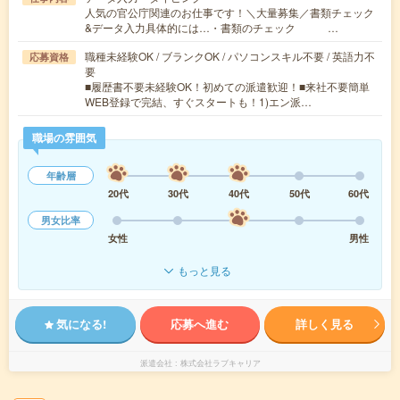
人気の官公庁関連のお仕事です！＼大量募集／書類チェック
&データ入力具体的には…・書類のチェック …
職種未経験OK / ブランクOK / パソコンスキル不要 / 英語力不
応募資格
要
■履歴書不要未経験OK！初めての派遣歓迎！■来社不要簡単
WEB登録で完結、すぐスタートも！1)エン派…
職場の雰囲気
年齢層
20代
30代
40代
50代
60代
男女比率
女性
男性
もっと見る
気になる!
応募へ進む
詳しく見る
派遣会社
株式会社ラブキャリア