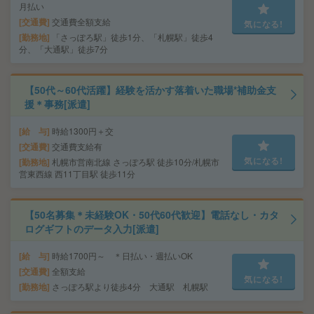
月払い
交通費
交通費全額支給
気になる!
勤務地
「さっぽろ駅」徒歩1分、「札幌駅」徒歩4
分、「大通駅」徒歩7分
【50代～60代活躍】経験を活かす落着いた職場*補助金支
援＊事務[派遣]
給 与
時給1300円＋交
交通費
交通費支給有
気になる!
勤務地
札幌市営南北線 さっぽろ駅 徒歩10分/札幌市
営東西線 西11丁目駅 徒歩11分
【50名募集＊未経験OK・50代60代歓迎】電話なし・カタ
ログギフトのデータ入力[派遣]
給 与
時給1700円～ ＊日払い・週払いOK
交通費
全額支給
気になる!
勤務地
さっぽろ駅より徒歩4分 大通駅 札幌駅