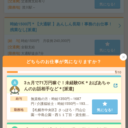
交通費
交通費支給有り
気になる!
勤務地
澄川駅～
時給1500円＊【大通駅 】あんしん長期！事務のお仕事！
残業なし[派遣]
給 与
時給1500円 月収例 240,000円
交通費
全額支給
気になる!
勤務地
大通駅徒歩7分
どちらのお仕事が気になりますか？
最大27名！10月！研修後完全在宅！大手×面接日程調整
1
/10
[派遣]
3ヵ月で71万円稼ぐ！未経験OK＊おばあちゃ
給 与
時給1400円 月収例 217,000円+残業代 ◆
んのお話相手など＊[派遣]
在宅手当（200円/日）支給あり♪
交通費
全額支給
無資格の方：時給1350円～1687
給与
気になる!
円 / 介護福祉士：時給1550円～1937
勤務地
さっぽろ駅徒歩3分、札幌駅徒歩3分 ※駅直結
円 / 初任者以上：時給1450円～1812
オフィス！駅直結！
【札幌市中央区】さっぽろ・円山公
気になる!
勤務地
円
園・中島公園・西１１丁目・資生館小
学校前など勤務地多数！
【お盆明けスタート】駅近＆定時ピタっ！社員2名サポー