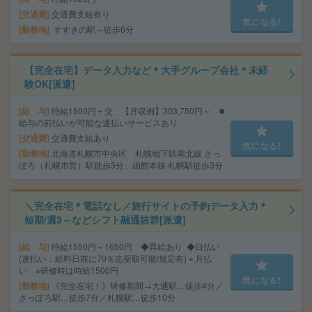
交通費
交通費支給有り
気になる!
勤務地
すすきの駅～徒歩6分
【完全在宅】データ入力など＊大手グループ会社＊未経
験OK[派遣]
給 与
時給1500円＋交 【月収例】303,750円～ ■
給与の前払いが可能な速払いサービスあり
交通費
交通費支給あり
気になる!
勤務地
北海道札幌市中央区 札幌地下鉄南北線 さっ
ぽろ（札幌市営）駅徒歩3分、函館本線 札幌駅徒歩3分
＼完全在宅＊電話なし／旅行サイトの予約データ入力＊
短期/週3～などシフト融通抜群[派遣]
給 与
時給1550円～1650円 ◆昇給あり ◆日払い
(速払い：給料日前に70％迄受取可能/規定有)＋月払
い ※研修時は時給1500円
気になる!
勤務地
《完全在宅！》研修期間→大通駅…徒歩4分／
さっぽろ駅…徒歩7分／札幌駅…徒歩10分