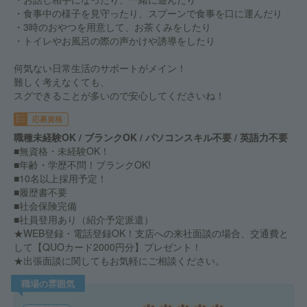
・食事中の様子を見守ったり、スプーンで食事を口に運んだり
・3時のおやつを用意して、お茶くみをしたり
・トイレやお風呂の際の声かけや誘導をしたり
何気ない日常生活のサポートがメイン！
難しく考えなくても、
スグできることが多いので安心してくださいね！
応募資格
職種未経験OK / ブランクOK / パソコンスキル不要 / 英語力不要
■無資格・未経験OK！
■年齢・学歴不問！ブランクOK!
■10名以上採用予定！
■履歴書不要
■社会保険完備
■社員登用あり（紹介予定派遣）
★WEB登録・電話登録OK！支店への来社面談の場合、交通費と
して【QUOカード2000円分】プレゼント！
★出張面談に関してもお気軽にご相談ください。
職場の雰囲気