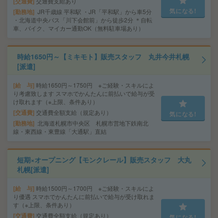
交通費
交通費支給あり
気になる!
勤務地
JR千歳線 平和駅 ・JR「平和駅」から車5分
・北海道中央バス「川下会館前」から徒歩2分 ＊自転
車、バイク、マイカー通勤OK（無料駐車場あり）
時給1650円～【ミキモト】販売スタッフ 丸井今井札幌
[派遣]
給 与
時給1650円～1750円 ※ご経験・スキルによ
り考慮致します スマホでかんたんに前払いで給与が受
け取れます（※上限、条件あり）
交通費
交通費全額支給（規定あり）
気になる!
勤務地
北海道札幌市中央区 札幌市営地下鉄南北
線・東西線・東豊線「大通駅」直結
短期×オープニング【モンクレール】販売スタッフ 大丸
札幌[派遣]
給 与
時給1500円～1700円 ※ご経験・スキルによ
り優遇 スマホでかんたんに前払いで給与が受け取れま
す（※上限、条件あり）
交通費
交通費全額支給（規定あり）
気になる!