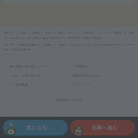
派遣TOP
北海道
北海道
中央区
日研トータルソーシング株式会社 メディカルケア事業部
≪週2
日～≫おばあちゃんの話し相手から始める生活サポート（107740620）の派遣の仕事詳細
派遣TOP
札幌市電山鼻線
石山通駅
≪週2日～≫おばあちゃんの話し相手から始める生活サポート（10774
0620）の派遣の仕事詳細
個人情報の取り扱いについて
ご利用規約
ヘルプ・お問い合わせ
掲載のお問い合わせ
エン会社概要
サイトマップ
Copyright © en Inc.
気になる!
応募へ進む