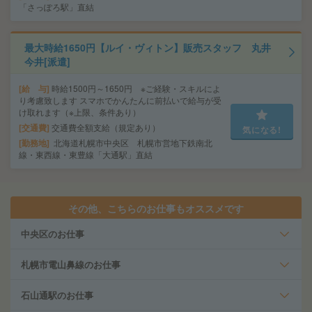
「さっぽろ駅」直結
最大時給1650円【ルイ・ヴィトン】販売スタッフ 丸井
今井[派遣]
給 与
時給1500円～1650円 ※ご経験・スキルによ
り考慮致します スマホでかんたんに前払いで給与が受
け取れます（※上限、条件あり）
交通費
交通費全額支給（規定あり）
気になる!
勤務地
北海道札幌市中央区 札幌市営地下鉄南北
線・東西線・東豊線「大通駅」直結
その他、こちらのお仕事もオススメです
中央区のお仕事
札幌市電山鼻線のお仕事
石山通駅のお仕事