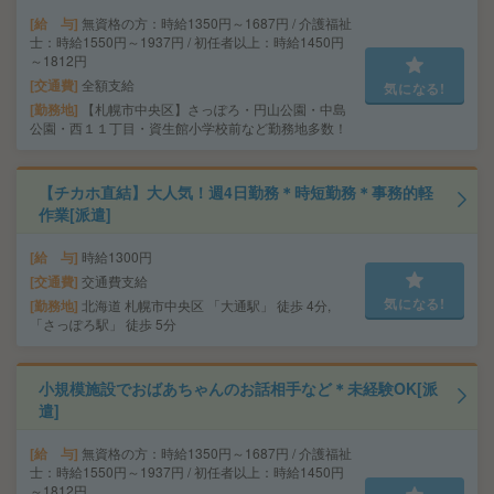
給 与
無資格の方：時給1350円～1687円 / 介護福祉
士：時給1550円～1937円 / 初任者以上：時給1450円
～1812円
交通費
全額支給
気になる!
勤務地
【札幌市中央区】さっぽろ・円山公園・中島
公園・西１１丁目・資生館小学校前など勤務地多数！
【チカホ直結】大人気！週4日勤務＊時短勤務＊事務的軽
作業[派遣]
給 与
時給1300円
交通費
交通費支給
気になる!
勤務地
北海道 札幌市中央区 「大通駅」 徒歩 4分,
「さっぽろ駅」 徒歩 5分
小規模施設でおばあちゃんのお話相手など＊未経験OK[派
遣]
給 与
無資格の方：時給1350円～1687円 / 介護福祉
士：時給1550円～1937円 / 初任者以上：時給1450円
～1812円