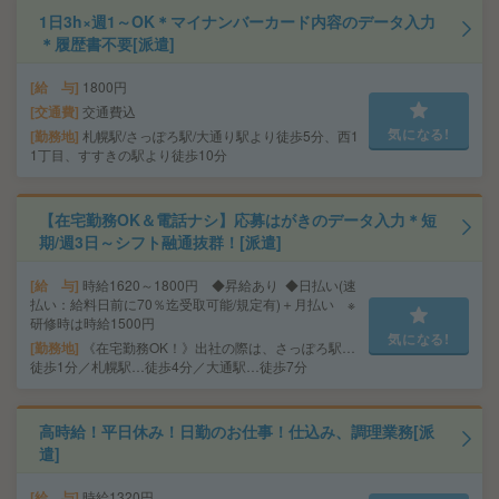
1日3h×週1～OK＊マイナンバーカード内容のデータ入力
＊履歴書不要[派遣]
給 与
1800円
交通費
交通費込
気になる!
勤務地
札幌駅/さっぽろ駅/大通り駅より徒歩5分、西1
1丁目、すすきの駅より徒歩10分
【在宅勤務OK＆電話ナシ】応募はがきのデータ入力＊短
期/週3日～シフト融通抜群！[派遣]
給 与
時給1620～1800円 ◆昇給あり ◆日払い(速
払い：給料日前に70％迄受取可能/規定有)＋月払い ※
研修時は時給1500円
気になる!
勤務地
《在宅勤務OK！》出社の際は、さっぽろ駅…
徒歩1分／札幌駅…徒歩4分／大通駅…徒歩7分
高時給！平日休み！日勤のお仕事！仕込み、調理業務[派
遣]
給 与
時給1320円