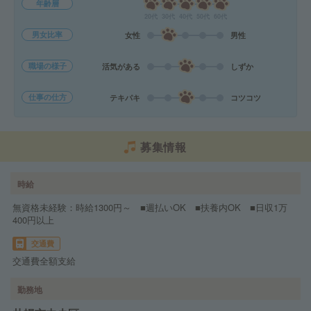
年齢層
20代
30代
40代
50代
60代
男女比率
女性
男性
職場の様子
活気がある
しずか
仕事の仕方
テキパキ
コツコツ
募集情報
時給
無資格未経験：時給1300円～ ■週払いOK ■扶養内OK ■日収1万
400円以上
交通費
交通費全額支給
勤務地