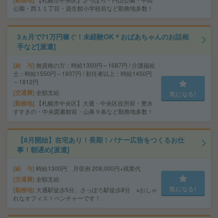
勤務地
公園・西１１丁目・資生館小学校前など勤務地多数！
3ヵ月で71万円稼ぐ！未経験OK＊おばあちゃんのお話相
手など[派遣]
給 与
無資格の方：時給1350円～1687円 / 介護福祉
士：時給1550円～1937円 / 初任者以上：時給1450円
～1812円
交通費
全額支給
気になる!
勤務地
【札幌市中央区】大通・中央区役所前・豊水
すすきの・中央図書館前・山鼻９条など勤務地多数！
【8月開始】在宅あり！長期！バナー広告をつくるお仕
事！朝遅め[派遣]
給 与
時給1300円 月収例 208,000円+残業代
交通費
全額支給
気になる!
勤務地
大通駅徒歩5分、さっぽろ駅徒歩8分 ※おしゃ
れなオフィス！ベンチャーです！