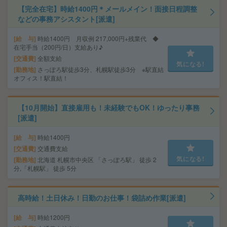
【完全在宅】時給1400円＊メールメイン！面接日程調整
などの事務アシスタント[派遣]
給 与
時給1400円 月収例 217,000円+残業代 ◆
在宅手当（200円/日）支給あり♪
交通費
全額支給
気になる!
勤務地
さっぽろ駅徒歩3分、札幌駅徒歩3分 ※駅直結
オフィス！駅直結！
【10月開始】直接雇用も！未経験でもOK！ゆったり事務
[派遣]
給 与
時給1400円
交通費
交通費支給
気になる!
勤務地
北海道 札幌市中央区 「さっぽろ駅」 徒歩 2
分,「札幌駅」 徒歩 5分
高時給！土日休み！日勤のお仕事！袋詰め作業[派遣]
給 与
時給1200円