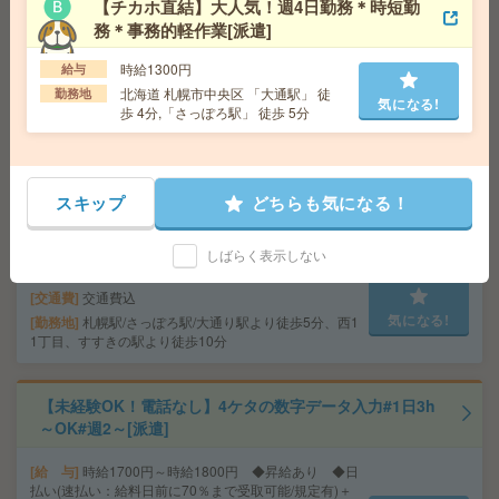
【チカホ直結】大人気！週4日勤務＊時短勤
ト事務[派遣]
務＊事務的軽作業[派遣]
給 与
時給1350円 月収例 189,000円
時給1300円
給与
交通費
全額支給
北海道 札幌市中央区 「大通駅」 徒
勤務地
気になる!
勤務地
さっぽろ駅徒歩1分、大通駅徒歩6分 ※JR・
気になる!
歩 4分,「さっぽろ駅」 徒歩 5分
地下鉄の複数路線が利用できる札幌中心部のオフィス
です！
スキップ
どちらも気になる！
＼週1～＆時短もOK／図書館、新規書籍の情報を入力す
るだけ！WワークOK[派遣]
しばらく表示しない
給 与
時給1800円
交通費
交通費込
気になる!
勤務地
札幌駅/さっぽろ駅/大通り駅より徒歩5分、西1
1丁目、すすきの駅より徒歩10分
【未経験OK！電話なし】4ケタの数字データ入力#1日3h
～OK#週2～[派遣]
給 与
時給1700円～時給1800円 ◆昇給あり ◆日
払い(速払い：給料日前に70％まで受取可能/規定有)＋