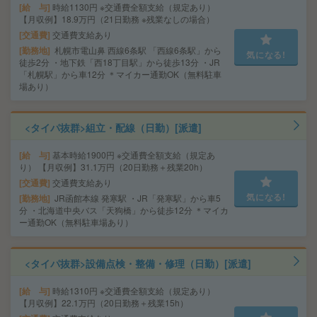
給 与
時給1130円 ※交通費全額支給（規定あり）
【月収例】18.9万円（21日勤務 ※残業なしの場合）
交通費
交通費支給あり
勤務地
札幌市電山鼻 西線6条駅 「西線6条駅」から
気になる!
徒歩2分 ・地下鉄「西18丁目駅」から徒歩13分 ・JR
「札幌駅」から車12分 ＊マイカー通勤OK（無料駐車
場あり）
<タイパ抜群>組立・配線（日勤）[派遣]
給 与
基本時給1900円 ※交通費全額支給（規定あ
り） 【月収例】31.1万円（20日勤務＋残業20h）
交通費
交通費支給あり
気になる!
勤務地
JR函館本線 発寒駅 ・JR「発寒駅」から車5
分 ・北海道中央バス「天狗橋」から徒歩12分 ＊マイカ
ー通勤OK（無料駐車場あり）
<タイパ抜群>設備点検・整備・修理（日勤）[派遣]
給 与
時給1310円 ※交通費全額支給（規定あり）
【月収例】22.1万円（20日勤務＋残業15h）