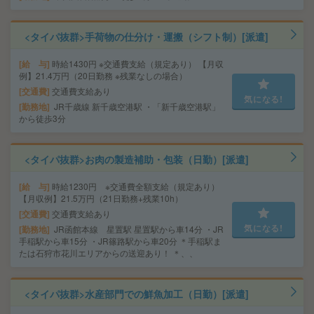
<タイパ抜群>手荷物の仕分け・運搬（シフト制）[派遣]
給 与
時給1430円 ※交通費支給（規定あり） 【月収
例】21.4万円（20日勤務 ※残業なしの場合）
交通費
交通費支給あり
気になる!
勤務地
JR千歳線 新千歳空港駅 ・「新千歳空港駅」
から徒歩3分
<タイパ抜群>お肉の製造補助・包装（日勤）[派遣]
給 与
時給1230円 ※交通費全額支給（規定あり）
【月収例】21.5万円（21日勤務+残業10h）
交通費
交通費支給あり
気になる!
勤務地
JR函館本線 星置駅 星置駅から車14分 ・JR
手稲駅から車15分 ・JR篠路駅から車20分 ＊手稲駅ま
たは石狩市花川エリアからの送迎あり！ ＊、、
<タイパ抜群>水産部門での鮮魚加工（日勤）[派遣]