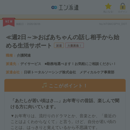
気になる!
ログイン
NEW
掲載日
2026/08/06
No.NTSMCSP10_DDT
≪週2日～≫おばあちゃんの話し相手から始
める生活サポート
派遣
大量募集！
職種
介護関連
派遣先
デイサービス ■勤務地選べます！お気軽にご相談ください！
派遣会社
日研トータルソーシング株式会社 メディカルケア事業部
ここがポイント！
「あたしが若い頃はさ…」お年寄りの昔話、楽しんで聞
ける方に向いています。
▼お年寄りは、流行りのドラマとか、音楽とか、「最近の
ことはよくわからなくて」と言う。けど、自分が若い頃の
ことは、はっきりと覚えているから不思議です。