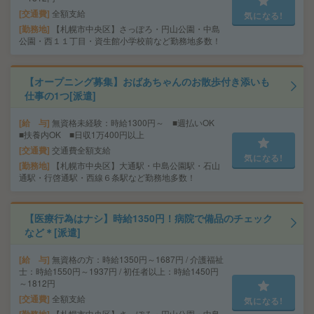
交通費
全額支給
気になる!
勤務地
【札幌市中央区】さっぽろ・円山公園・中島
公園・西１１丁目・資生館小学校前など勤務地多数！
【オープニング募集】おばあちゃんのお散歩付き添いも
仕事の1つ[派遣]
給 与
無資格未経験：時給1300円～ ■週払いOK
■扶養内OK ■日収1万400円以上
交通費
交通費全額支給
気になる!
勤務地
【札幌市中央区】大通駅・中島公園駅・石山
通駅・行啓通駅・西線６条駅など勤務地多数！
【医療行為はナシ】時給1350円！病院で備品のチェック
など＊[派遣]
給 与
無資格の方：時給1350円～1687円 / 介護福祉
士：時給1550円～1937円 / 初任者以上：時給1450円
～1812円
交通費
全額支給
気になる!
【札幌市中央区】さっぽろ・円山公園・中島