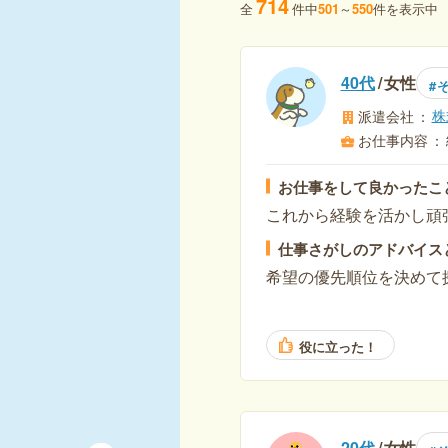
714
全
件中
501
～
550
件を表示中
40代
女性
株
派遣会社
お仕事内容
お仕事をして良かったこ
これから経験を活かし頑
仕事さがしのアドバイス
希望の優先順位を決めて
役に立った！
20代
女性