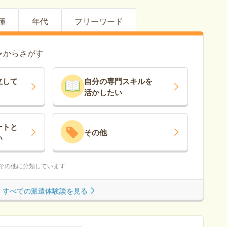
種
年代
フリーワード
ル
からさがす
立
して
自分の専門スキルを
活かしたい
ート
と
その他
い
はその他に分類しています
すべての派遣体験談を見る