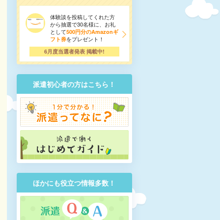
体験談を投稿してくれた方
から抽選で30名様に、お礼
として
500円分のAmazonギ
をプレゼント！
フト券
6月度当選者発表 掲載中!
派遣初心者の方はこちら！
ほかにも役立つ情報多数！