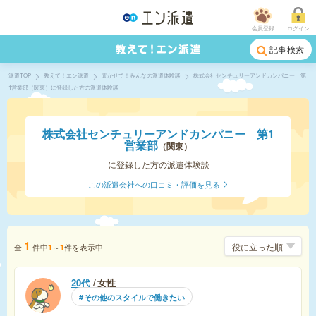
会員登録
ログイン
記事検索
派遣TOP
教えて！エン派遣
聞かせて！みんなの派遣体験談
株式会社センチュリーアンドカンパニー 第
1営業部（関東）に登録した方の派遣体験談
株式会社センチュリーアンドカンパニー 第1
営業部
関東
に登録した方の派遣体験談
この派遣会社への口コミ・評価を見る
1
全
件中
～
件を表示中
1
1
20代
女性
その他のスタイルで働きたい