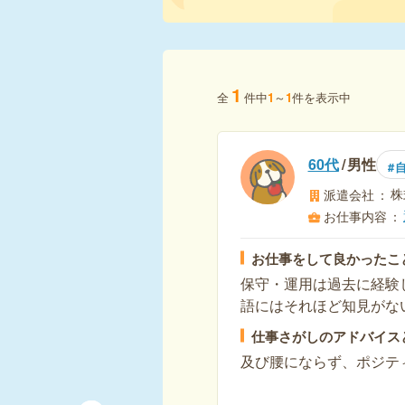
1
全
件中
1
～
1
件を表示中
60代
男性
株
派遣会社
お仕事内容
お仕事をして良かったこ
保守・運用は過去に経験
語にはそれほど知見がな
仕事さがしのアドバイス
及び腰にならず、ポジテ