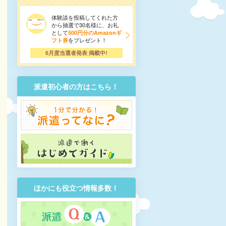
体験談を投稿してくれた方
から抽選で30名様に、お礼
として
500円分のAmazonギ
をプレゼント！
フト券
6月度当選者発表 掲載中!
派遣初心者の方はこちら！
ほかにも役立つ情報多数！