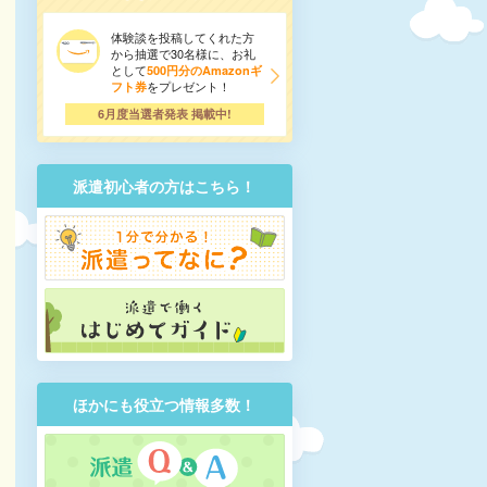
体験談を投稿してくれた方
から抽選で30名様に、お礼
として
500円分のAmazonギ
をプレゼント！
フト券
6月度当選者発表 掲載中!
派遣初心者の方はこちら！
ほかにも役立つ情報多数！