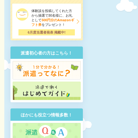
体験談を投稿してくれた方
から抽選で30名様に、お礼
として
500円分のAmazonギ
をプレゼント！
フト券
6月度当選者発表 掲載中!
派遣初心者の方はこちら！
ほかにも役立つ情報多数！