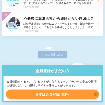
す。1分で読めるコンパクトな用語解説で、気になる疑問を解
決しましょう。
2018/04/27 更新
応募後に派遣会社から連絡がない原因は？
紹介予定派遣のお仕事にエントリーしましたが、派遣会社から
連絡がきません。こちらから連絡しようとしましたが、すでに
掲載終了で電話番号がわかりませんでした。連絡が来ない時点
2017/06/08 更新
でこのお仕事の募集は締め切っていると考えたほうがいいです
か？
前の画面に戻る
会員登録がまだの方
会員登録をすると、プレゼントがもらえるキャンペーンへの参加や質問
の投稿など、より便利にサイトを使うことができます。
まずは会員登録
無料