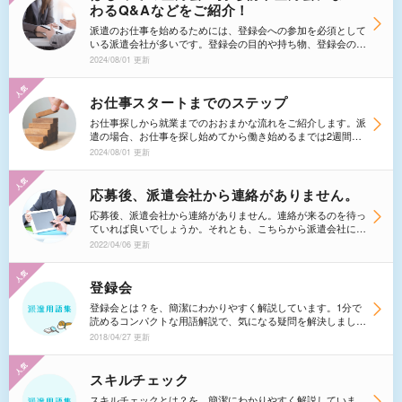
わるQ&Aなどをご紹介！
派遣のお仕事を始めるためには、登録会への参加を必須として
いる派遣会社が多いです。登録会の目的や持ち物、登録会の流
れ、登録会の場を活かして自分に合った仕事を紹介してもらう
2024/08/01 更新
方法などについてお伝えします！ 。持ち物については派遣会
社によっても異なりますので、事前によく確認しておきましょ
う！
お仕事スタートまでのステップ
お仕事探しから就業までのおおまかな流れをご紹介します。派
遣の場合、お仕事を探し始めてから働き始めるまでは2週間か
ら1ヶ月ほどかかります。まずは流れを押さえて、計画的に仕
2024/08/01 更新
事探しを進めていきましょう！
応募後、派遣会社から連絡がありません。
応募後、派遣会社から連絡がありません。連絡が来るのを待っ
ていれば良いでしょうか。それとも、こちらから派遣会社に連
絡したほうが良いのでしょうか。
2022/04/06 更新
登録会
登録会とは？を、簡潔にわかりやすく解説しています。1分で
読めるコンパクトな用語解説で、気になる疑問を解決しましょ
う。
2018/04/27 更新
スキルチェック
スキルチェックとは？を、簡潔にわかりやすく解説していま