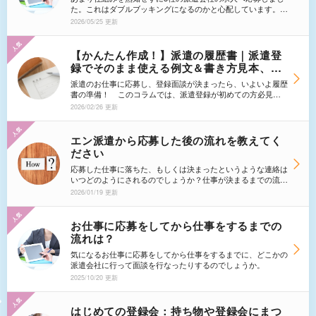
がよいのでしょうか？
た。これはダブルブッキングになるのかと心配しています。採
用されるか分からないとはいえ、1社に絞って2社はキャンセ
2026/05/25 更新
ルしたほうがよいのでしょうか。
【かんたん作成！】派遣の履歴書｜派遣登
録でそのまま使える例文＆書き方見本、志
望動機・職歴・自己PRは必要？
派遣のお仕事に応募し、登録面談が決まったら、いよいよ履歴
書の準備！ このコラムでは、派遣登録が初めての方必見
の、志望動機・職歴・自己PRなど書類作成のコツを解説しま
2026/02/26 更新
す。「バイトや正社員の履歴書と何が違うの？」という疑問や
作成時の注意点もわかりやすく整理しました。 一般事務、
営業アシスタント、コールセンター、接客業など、職種ごとの
エン派遣から応募した後の流れを教えてく
自己PR例文も充実！面倒に感じやすい書類作成を、派遣のプ
ださい
ロの視点で「かんたん」に進めるお手伝いをいたします。
応募した仕事に落ちた、もしくは決まったというような連絡は
いつどのようにされるのでしょうか？仕事が決まるまでの流れ
を教えてください。また、募集の締めきりの期日が書いていな
2026/01/19 更新
い場合は随時応募可能なのでしょうか？
お仕事に応募をしてから仕事をするまでの
流れは？
気になるお仕事に応募をしてから仕事をするまでに、どこかの
派遣会社に行って面談を行なったりするのでしょうか。
2025/10/20 更新
はじめての登録会：持ち物や登録会にまつ