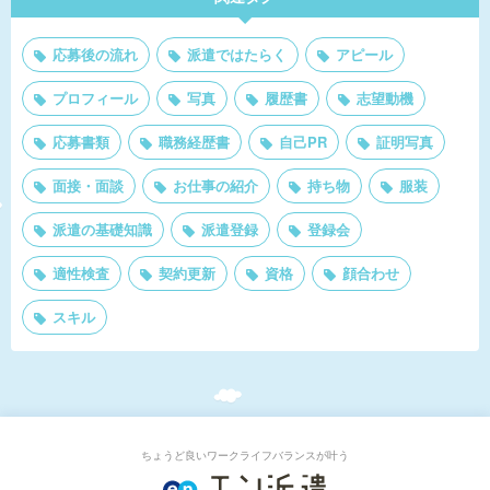
応募後の流れ
派遣ではたらく
アピール
プロフィール
写真
履歴書
志望動機
応募書類
職務経歴書
自己PR
証明写真
面接・面談
お仕事の紹介
持ち物
服装
派遣の基礎知識
派遣登録
登録会
適性検査
契約更新
資格
顔合わせ
スキル
ちょうど良いワークライフバランスが叶う