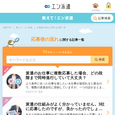
会員登録
ログイン
記事検索
派遣TOP
教えて！エン派遣
応募後の流れに関する記事一覧
応募後の流れ
に関する記事一覧
11
件中
1
～
11
件を表示
検索
派遣のお仕事に複数応募した場合、どの段
階まで同時進行していて大丈夫？
より条件に合った仕事を探したい＆仕事が途切れると困るの
で、複数の派遣会社に登録していますが、一つの話がまとまり
かけていると、他の会社の紹介を受けつづけていいのか悩んで
2026/07/27 更新
しまいます。顔合わせの段階まで進んだお話があったら、他の
登録先の紹介はお断りするべきなのでしょうか。それとも、採
用が見送りになったときのために、いくつか同時進行で進めて
派遣の仕組みがよく分かっていません。3社
も良いのでしょうか？
に応募したのですが、良かったのでしょう
か。1社に絞って2社はキャンセルしたほう
あまり仕組みを熟知せずに3社の派遣会社の求人へ応募しまし