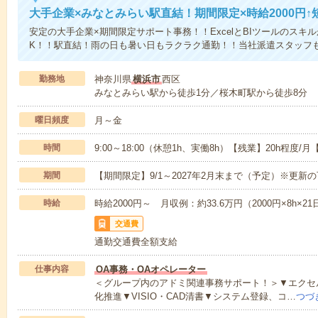
大手企業×みなとみらい駅直結！期間限定×時給2000円
安定の大手企業×期間限定サポート事務！！ExcelとBIツールのスキ
K！！駅直結！雨の日も暑い日もラクラク通勤！！当社派遣スタッフも
勤務地
神奈川県
横浜市
西区
みなとみらい駅から徒歩1分／桜木町駅から徒歩8分
曜日頻度
月～金
時間
9:00～18:00（休憩1h、実働8h）【残業】20h程
期間
【期間限定】9/1～2027年2月末まで（予定）※更新
時給
時給2000円～ 月収例：約33.6万円（2000円×8h×2
交通費
通勤交通費全額支給
仕事内容
OA事務・OAオペレーター
＜グループ内のアドミ関連事務サポート！＞▼エクセル
化推進▼VISIO・CAD清書▼システム登録、コ…
つづ