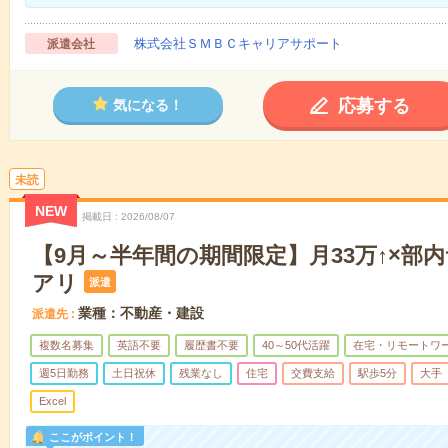
株式会社ＳＭＢＣキャリアサポート
派遣会社
応募する
気になる！
未読
NEW
掲載日
2026/08/07
【9月～半年間の期間限定】月33万↑×部
アリ
派遣
業種：不動産・建設
派遣先
複数名募集
英語不要
履歴書不要
40～50代活躍
在宅・リモートワ
週5日勤務
土日祝休
残業なし
住宅
交費支給
駅歩5分
大手
Excel
ここがポイント！