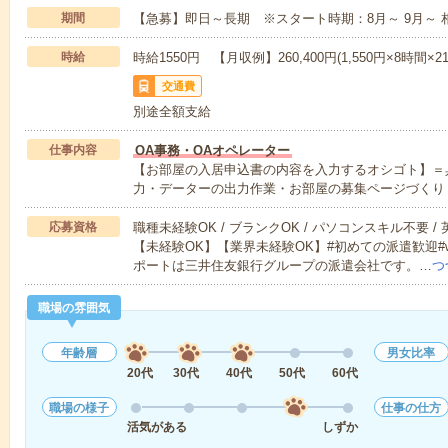
期間
【急募】即日～長期 ※スタート時期：8月～ 9月～ 
時給
時給1550円 【月収例】260,400円(1,550円×8時間×
交通費
別途全額支給
仕事内容
OA事務・OAオペレーター
【お部屋の入居申込書の内容を入力するオシゴト】＝
力・データーの出力作業・お部屋の募集ページづくり（
応募資格
職種未経験OK / ブランクOK / パソコンスキル不要 /
【未経験OK】【業界未経験OK】#初めての派遣歓迎#w
ポートは三井住友銀行グループの派遣会社です。…
つ
職場の雰囲気
年齢層
男女比率
20代
30代
40代
50代
60代
職場の様子
仕事の仕方
活気がある
しずか