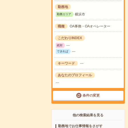
勤務地
横浜市
勤務エリア
職種
OA事務・OAオペレーター
こだわりINDEX
---
絶対
---
できれば
キーワード
---
あなたのプロフィール
---
条件の変更
他の検索結果を見る
勤務地でお仕事情報をさがす