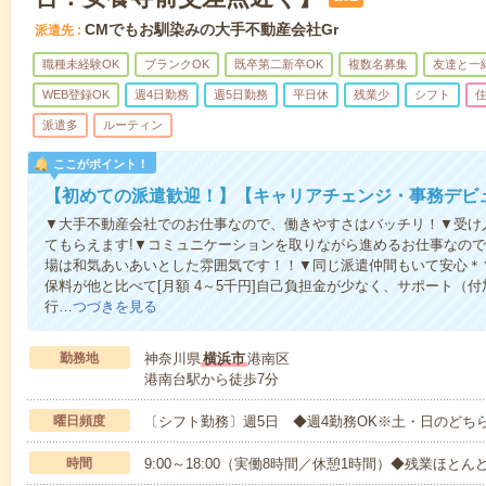
CMでもお馴染みの大手不動産会社Gr
派遣先
職種未経験OK
ブランクOK
既卒第二新卒OK
複数名募集
友達と一
WEB登録OK
週4日勤務
週5日勤務
平日休
残業少
シフト
派遣多
ルーティン
ここがポイント！
【初めての派遣歓迎！】【キャリアチェンジ・事務デビ
▼大手不動産会社でのお仕事なので、働きやすさはバッチリ！▼受け
てもらえます!▼コミュニケーションを取りながら進めるお仕事なの
場は和気あいあいとした雰囲気です！！▼同じ派遣仲間もいて安心＊
保料が他と比べて[月額 4～5千円]自己負担金が少なく、サポート（
行…
つづきを見る
勤務地
神奈川県
横浜市
港南区
港南台駅から徒歩7分
曜日頻度
〔シフト勤務〕週5日 ◆週4勤務OK※土・日のどち
時間
9:00～18:00（実働8時間／休憩1時間）◆残業ほとん