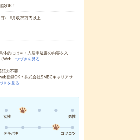
相談OK！
21日) #月収25万円以上
具体的には＝・入居申込書の内容を入
Web…
つづきを見る
 英語力不要
eb登録OK＊株式会社SMBCキャリアサ
づきを見る
女性
男性
テキパキ
コツコツ