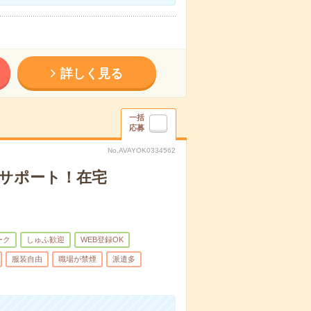
詳しく見る
一括
応募
No.AVAYOK0334562
内サポート！在宅
ーク
しゅふ歓迎
WEB登録OK
服装自由
職場が禁煙
派遣多