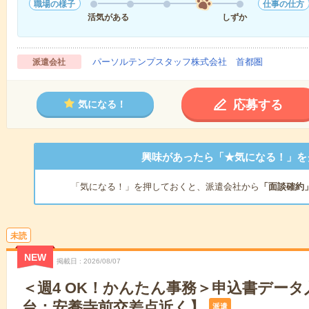
職場の様子
仕事の仕方
活気がある
しずか
パーソルテンプスタッフ株式会社 首都圏
派遣会社
応募する
気になる！
興味があったら「★気になる！」を
「気になる！」を押しておくと、派遣会社から
「面談確約
未読
NEW
掲載日
2026/08/07
＜週4 OK！かんたん事務＞申込書デー
台：安養寺前交差点近く】
派遣