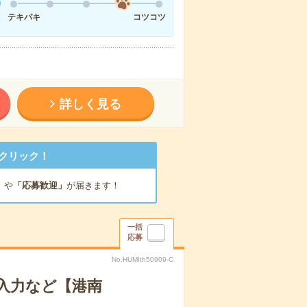
テキパキ
コツコツ
詳しく見る
クリック！
」
や
「応募歓迎」
が届きます！
一括
応募
No.HUMIth50909-C
タ入力など【港南