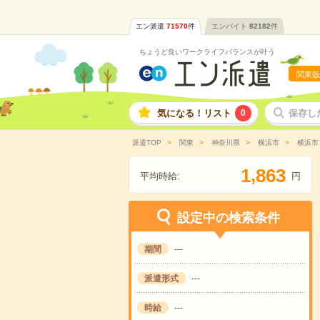
エン派遣
71570
件
エンバイト
82182
件
ちょうど良いワークライフバランスが叶う
関東版
気になる！リスト
0
保存し
派遣TOP
関東
神奈川県
横浜市
横浜市
,
1
8
6
3
平均時給:
円
設定中の検索条件
期間
---
派遣形式
---
時給
---