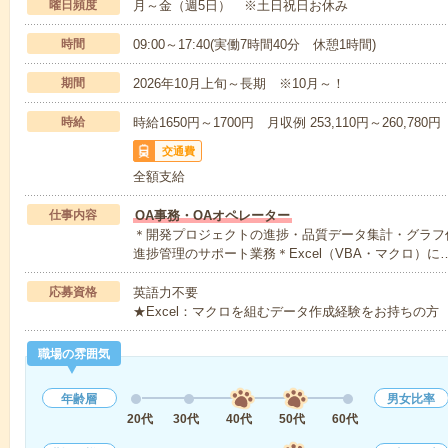
曜日頻度
月～金（週5日） ※土日祝日お休み
時間
09:00～17:40(実働7時間40分 休憩1時間)
期間
2026年10月上旬～長期 ※10月～！
時給
時給1650円～1700円 月収例 253,110円～260,780円
交通費
全額支給
仕事内容
OA事務・OAオペレーター
＊開発プロジェクトの進捗・品質データ集計・グラフ
進捗管理のサポート業務＊Excel（VBA・マクロ）に
応募資格
英語力不要
★Excel：マクロを組むデータ作成経験をお持ちの方
職場の雰囲気
年齢層
男女比率
20代
30代
40代
50代
60代