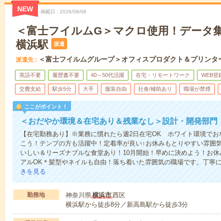
NEW
掲載日
2026/08/08
＜富士フイルムG＞マクロ使用！データ
横浜駅
派遣
＜富士フイルムグループ＞オフィスプロダクト＆プリンタ
派遣先
英語不要
履歴書不要
40～50代活躍
在宅・リモートワーク
WEB登
交費支給
駅歩5分
大手
服装自由
社食/補助あり
職場が禁煙
ここがポイント！
＜おだやか環境＆在宅あり＆残業なし＞設計・開発部門
【在宅勤務あり】※業務に慣れたら週2日在宅OK ホワイト環境でおな
こう！テンプの方も活躍中！定着率が良い↑お休みもとりやすい雰囲
いしい＆リーズナブルな食堂あり！10月開始！早めに決めよう！お
アルOK＊髪型やネイルも自由！落ち着いた雰囲気の職場です。丁寧
きを見る
勤務地
神奈川県
横浜市
西区
横浜駅から徒歩8分／新高島駅から徒歩3分