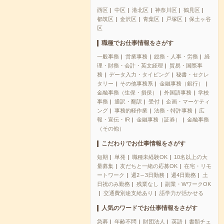
西区
中区
港北区
神奈川区
鶴見区
都筑区
金沢区
青葉区
戸塚区
保土ヶ谷
区
職種でお仕事情報をさがす
一般事務
営業事務
総務・人事・労務
経
理・財務・会計・英文経理
貿易・国際事
務
データ入力・タイピング
秘書・セクレ
タリー
その他事務系
金融事務（銀行）
金融事務（生保・損保）
外国語事務
学校
事務
通訳・翻訳
受付
企画・マーケティ
ング
事務的軽作業
法務・特許事務
広
報・宣伝・IR
金融事務（証券）
金融事務
（その他）
こだわりでお仕事情報をさがす
短期
単発
職種未経験OK
10名以上の大
量募集
友だちと一緒の応募OK
在宅・リモ
ートワーク
週2～3日勤務
週4日勤務
土
日祝のみ勤務
残業なし
副業・WワークOK
交通費別途支給あり
語学力が活かせる
人気のワードでお仕事情報をさがす
急募
年齢不問
財団法人
英語
書類チェ