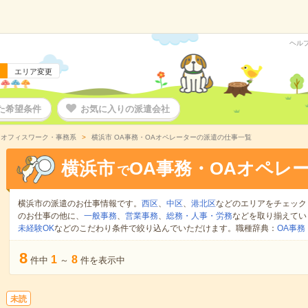
ヘル
エリア変更
た希望条件
お気に入りの派遣会社
 オフィスワーク・事務系
横浜市 OA事務・OAオペレーターの派遣の仕事一覧
横浜市
OA事務・OAオペレ
で
横浜市の派遣のお仕事情報です。
西区
、
中区
、
港北区
などのエリアをチェック
のお仕事の他に、
一般事務
、
営業事務
、
総務・人事・労務
などを取り揃えてい
未経験OK
などのこだわり条件で絞り込んでいただけます。職種辞典：
OA事
8
1
8
件中
～
件を表示中
未読