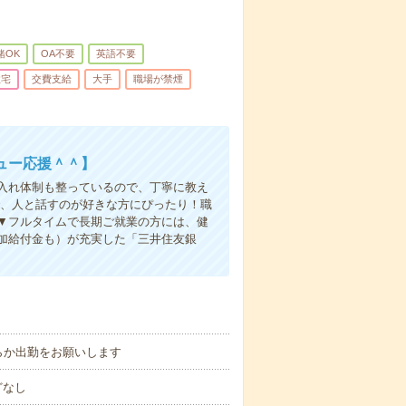
緒OK
OA不要
英語不要
住宅
交費支給
大手
職場が禁煙
ュー応援＾＾】
入れ体制も整っているので、丁寧に教え
で、人と話すのが好きな方にぴったり！職
▼フルタイムで長期ご就業の方には、健
付加給付金も）が充実した「三井住友銀
らか出勤をお願いします
どなし