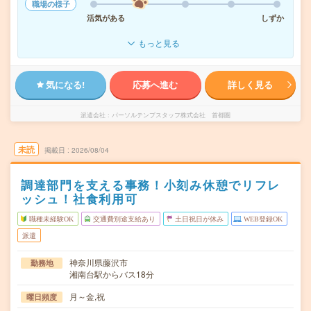
職場の様子
活気がある
しずか
もっと見る
気になる!
応募へ進む
詳しく見る
派遣会社
パーソルテンプスタッフ株式会社 首都圏
未読
掲載日
2026/08/04
調達部門を支える事務！小刻み休憩でリフレ
ッシュ！社食利用可
職種未経験OK
交通費別途支給あり
土日祝日が休み
WEB登録OK
派遣
神奈川県藤沢市
勤務地
湘南台駅からバス18分
月～金,祝
曜日頻度