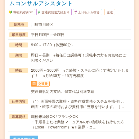
ムコンサルアシスタント
職種未経験OK
交通費別途支給あり
土日祝日が休み
派遣
川崎市川崎区
勤務地
平日月曜日～金曜日
曜日頻度
9:00～17:30（休憩60分）
時間
即日～長期 ※着任日は調整可！現職中の方もお気軽にご
期間
相談ください
2000円～3000円 ※ご経験・スキルに応じて決定いたしま
時給
す！ ※月給30万～45万円程度
交通費
交通費規定内支給、残業代は別途支給
（1）画面帳票の取得・資料作成業務システムを操作し、
仕事内容
画面・帳票の取得および資料用に整形を行います。（…
職種未経験OK / ブランクOK
応募資格
・手順書または業務マニュアルの作成経験をお持ちの方
（Excel・PowerPoint）★IT業界・コ…