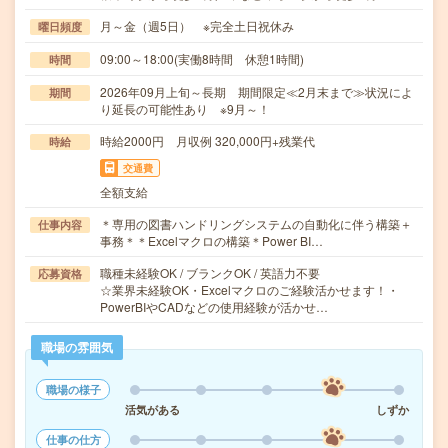
月～金（週5日） ※完全土日祝休み
曜日頻度
09:00～18:00(実働8時間 休憩1時間)
時間
2026年09月上旬～長期 期間限定≪2月末まで≫状況によ
期間
り延長の可能性あり ※9月～！
時給2000円 月収例 320,000円+残業代
時給
交通費
全額支給
＊専用の図書ハンドリングシステムの自動化に伴う構築＋
仕事内容
事務＊＊Excelマクロの構築＊Power BI…
職種未経験OK / ブランクOK / 英語力不要
応募資格
☆業界未経験OK・Excelマクロのご経験活かせます！・
PowerBIやCADなどの使用経験が活かせ…
職場の雰囲気
職場の様子
活気がある
しずか
仕事の仕方