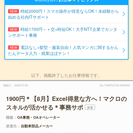
時給2000円！スマホ操作が得意ならOK！未経験から
NEW
始める社内ITサポート
時給1700円～＋交×時短OK！大手NTT企業でカンタ
NEW
ンサポート事務
電話なし×髪型・服装自由！人気マンガに関するかん
NEW
たんデータ入力・残業ほぼナシ！
以下、掲載終了したお仕事情報です。
掲載日
2026/07/26
No.TEMPGT26-0534932
1900円＊【8月】Excel得意な方へ！マクロの
スキルが活かせる＊事務サポ
派遣
職種
OA事務・OAオペレーター
派遣先
自動車部品メーカー