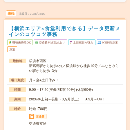
未読
掲載日
2026/08/03
【横浜エリア×食堂利用できる】データ更新メ
インのコツコツ事務
職種未経験OK
交通費別途支給あり
土日祝日が休み
WEB登録OK
派遣
横浜市西区
勤務地
新高島駅から徒歩4分／横浜駅から徒歩10分／みなとみら
い駅から徒歩13分
月～金※土日休み！
曜日頻度
9:00～17:40(実働:7時間40分) (休憩60分)
時間
2026/9/上旬～長期（3カ月以上） ★9月～OK！
期間
時給1700円
時給
交通費
交通費支給