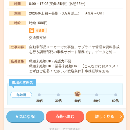
8:00～17:05(実働:8時間) (休憩65分)
時間
2026/9/上旬～長期（3カ月以上） ★9月～OK！
期間
時給1600円
時給
交通費
交通費支給
自動車部品メーカーでの事務。サプライヤ管理や資料作成
仕事内容
を行う調達部門の事務サポート業務です。データと対…
職種未経験OK / 英語力不要
応募資格
職種未経験OK！業界未経験OK！【こんな方におススメ！
まずはご応募ください／歓迎条件】事務経験をおも…
職場の雰囲気
年齢層
20代
30代
40代
50代
60代
気になる!
応募へ進む
詳しく見る
派遣会社
アデコ株式会社