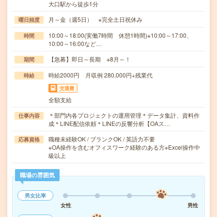
大口駅から徒歩1分
月～金（週5日） ※完全土日祝休み
曜日頻度
10:00～18:00(実働7時間 休憩1時間)※10:00～17:00、
時間
10:00～16:00など…
【急募】即日～長期 ※8月～！
期間
時給2000円 月収例 280,000円+残業代
時給
交通費
全額支給
＊部門内各プロジェクトの運用管理＊データ集計、資料作
仕事内容
成＊LINE配信依頼＊LINEの反響分析【OAス…
職種未経験OK / ブランクOK / 英語力不要
応募資格
※OA操作を含むオフィスワーク経験のある方※Excel操作中
級以上
職場の雰囲気
男女比率
女性
男性