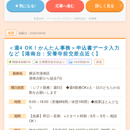
気になる!
応募へ進む
詳しく見る
派遣会社
パーソルテンプスタッフ株式会社 首都圏
未読
掲載日
2026/08/06
＜週4 OK！かんたん事務＞申込書データ入力
など【港南台：安養寺前交差点近く】
職種未経験OK
交通費別途支給あり
WEB登録OK
派遣
横浜市港南区
勤務地
港南台駅から徒歩7分
〔シフト勤務〕週5日 ◆週4勤務OK※土・日のどちらか出
曜日頻度
勤をお願いします
9:00～18:00（実働8時間／休憩1時間）◆残業ほとんどな
時間
し
【急募】即日～長期 ※スタート時期：8月～ 9月～ 相談
期間
OK！
時給1550円 【月収例】260,400円(1,550円×8時間×21