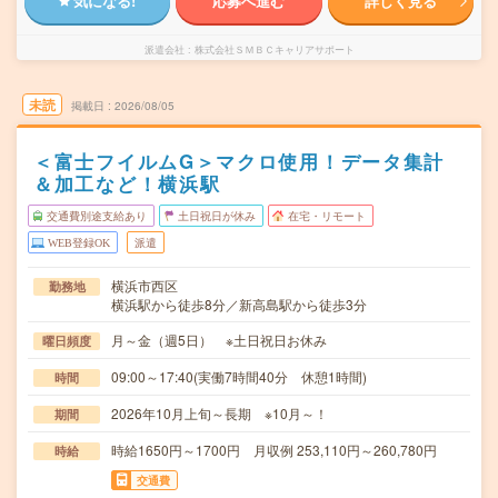
気になる!
応募へ進む
詳しく見る
派遣会社
株式会社ＳＭＢＣキャリアサポート
未読
掲載日
2026/08/05
＜富士フイルムG＞マクロ使用！データ集計
＆加工など！横浜駅
交通費別途支給あり
土日祝日が休み
在宅・リモート
WEB登録OK
派遣
横浜市西区
勤務地
横浜駅から徒歩8分／新高島駅から徒歩3分
月～金（週5日） ※土日祝日お休み
曜日頻度
09:00～17:40(実働7時間40分 休憩1時間)
時間
2026年10月上旬～長期 ※10月～！
期間
時給1650円～1700円 月収例 253,110円～260,780円
時給
交通費