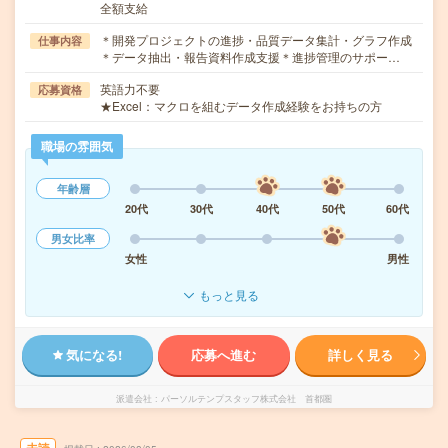
全額支給
＊開発プロジェクトの進捗・品質データ集計・グラフ作成
仕事内容
＊データ抽出・報告資料作成支援＊進捗管理のサポー…
英語力不要
応募資格
★Excel：マクロを組むデータ作成経験をお持ちの方
職場の雰囲気
年齢層
20代
30代
40代
50代
60代
男女比率
女性
男性
もっと見る
気になる!
応募へ進む
詳しく見る
派遣会社
パーソルテンプスタッフ株式会社 首都圏