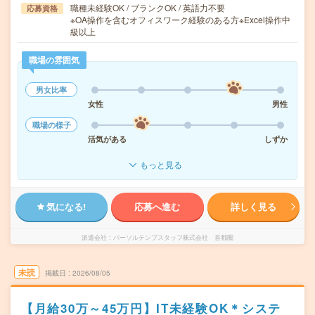
職種未経験OK / ブランクOK / 英語力不要
応募資格
※OA操作を含むオフィスワーク経験のある方※Excel操作中
級以上
職場の雰囲気
男女比率
女性
男性
職場の様子
活気がある
しずか
もっと見る
気になる!
応募へ進む
詳しく見る
派遣会社
パーソルテンプスタッフ株式会社 首都圏
未読
掲載日
2026/08/05
【月給30万～45万円】IT未経験OK＊システ