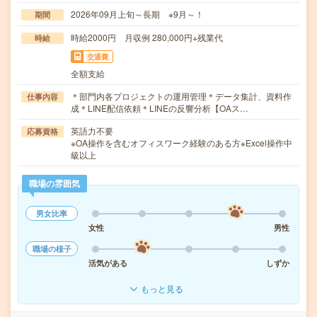
2026年09月上旬～長期 ※9月～！
期間
時給2000円 月収例 280,000円+残業代
時給
交通費
全額支給
＊部門内各プロジェクトの運用管理＊データ集計、資料作
仕事内容
成＊LINE配信依頼＊LINEの反響分析【OAス…
英語力不要
応募資格
※OA操作を含むオフィスワーク経験のある方※Excel操作中
級以上
職場の雰囲気
男女比率
女性
男性
職場の様子
活気がある
しずか
もっと見る