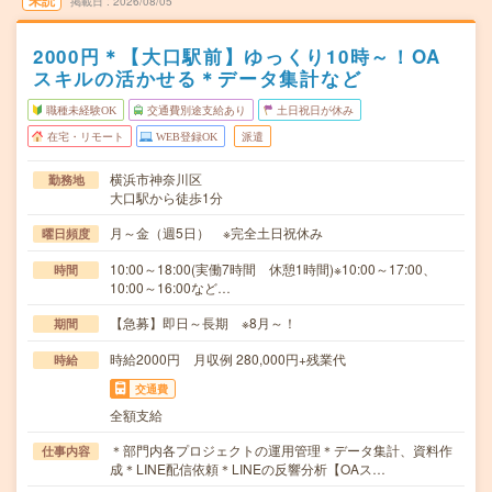
未読
掲載日
2026/08/05
2000円＊【大口駅前】ゆっくり10時～！OA
スキルの活かせる＊データ集計など
職種未経験OK
交通費別途支給あり
土日祝日が休み
在宅・リモート
WEB登録OK
派遣
横浜市神奈川区
勤務地
大口駅から徒歩1分
月～金（週5日） ※完全土日祝休み
曜日頻度
10:00～18:00(実働7時間 休憩1時間)※10:00～17:00、
時間
10:00～16:00など…
【急募】即日～長期 ※8月～！
期間
時給2000円 月収例 280,000円+残業代
時給
交通費
全額支給
＊部門内各プロジェクトの運用管理＊データ集計、資料作
仕事内容
成＊LINE配信依頼＊LINEの反響分析【OAス…