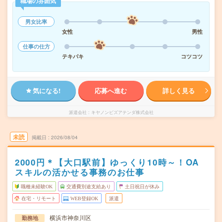
職場の雰囲気
男女比率
女性
男性
仕事の仕方
テキパキ
コツコツ
気になる!
応募へ進む
詳しく見る
派遣会社
キヤノンビズアテンダ株式会社
未読
掲載日
2026/08/04
2000円＊【大口駅前】ゆっくり10時～！OA
スキルの活かせる事務のお仕事
職種未経験OK
交通費別途支給あり
土日祝日が休み
在宅・リモート
WEB登録OK
派遣
横浜市神奈川区
勤務地