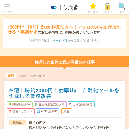
メニュー
気になる!
ログイン
検索
1900円＊【8月】Excel得意な方へ！マクロのスキルが活か
せる＊事務サポ
のお仕事情報は、掲載が終了しています
掲載時の情報は、
ページ下部
からご覧いただけます。
お探しの条件に近い派遣のお仕事
未読
掲載日
2026/08/06
在宅！時給2000円！効率Up！自動化ツールを
作成して業務改善
職種未経験OK
交通費別途支給あり
土日祝日が休み
在宅・リモート
WEB登録OK
派遣
横浜市西区
勤務地
桜木町駅から徒歩8分／みなとみらい駅から徒歩3分