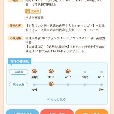
時給
日) #月収25万円以上
交通費
別途全額支給
【お部屋の入居申込書の内容を入力するオシゴト】＝具体
仕事内容
的には＝・入居申込書の内容を入力・データーの出力…
職種未経験OK / ブランクOK / パソコンスキル不要 / 英語力
応募資格
不要
【未経験OK】【業界未経験OK】#初めての派遣歓迎#web
登録OK＊株式会社SMBCキャリアサポート…
職場の雰囲気
年齢層
20代
30代
40代
50代
60代
男女比率
女性
男性
もっと見る