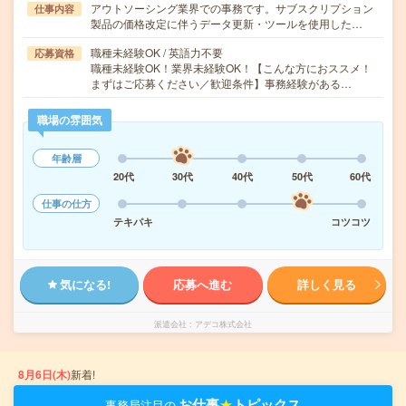
アウトソーシング業界での事務です。サブスクリプション
仕事内容
製品の価格改定に伴うデータ更新・ツールを使用した…
職種未経験OK / 英語力不要
応募資格
職種未経験OK！業界未経験OK！【こんな方におススメ！
まずはご応募ください／歓迎条件】事務経験がある…
職場の雰囲気
年齢層
20代
30代
40代
50代
60代
仕事の仕方
テキパキ
コツコツ
気になる!
応募へ進む
詳しく見る
派遣会社
アデコ株式会社
8月6日(木)
新着!
お仕事
★
トピックス
事務局注目の