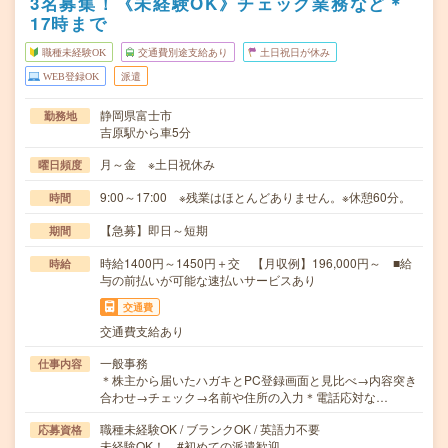
3名募集！《未経験OK》チェック業務など＊
17時まで
職種未経験OK
交通費別途支給あり
土日祝日が休み
WEB登録OK
派遣
静岡県富士市
勤務地
吉原駅から車5分
月～金 ※土日祝休み
曜日頻度
9:00～17:00 ※残業はほとんどありません。※休憩60分。
時間
【急募】即日～短期
期間
時給1400円～1450円＋交 【月収例】196,000円～ ■給
時給
与の前払いが可能な速払いサービスあり
交通費
交通費支給あり
一般事務
仕事内容
＊株主から届いたハガキとPC登録画面と見比べ→内容突き
合わせ→チェック→名前や住所の入力＊電話応対な…
職種未経験OK / ブランクOK / 英語力不要
応募資格
未経験OK！ #初めての派遣歓迎