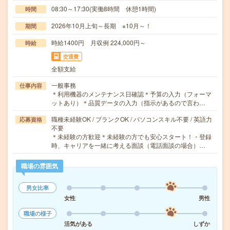
08:30～17:30(実働8時間 休憩1時間)
時間
2026年10月上旬～長期 ※10月～！
期間
時給1400円 月収例 224,000円～
時給
交通費
全額支給
一般事務
仕事内容
＊利用機器のメンテナンス日確認＊予算の入力（フォーマ
ットあり）＊品質データの入力（指示があるので言わ…
職種未経験OK / ブランクOK / パソコンスキル不要 / 英語力
応募資格
不要
＊未経験の方歓迎＊未経験の方でも安心スタート！・登録
時、キャリアを一緒に考える面談（電話面談の場合）…
職場の雰囲気
男女比率
女性
男性
職場の様子
活気がある
しずか