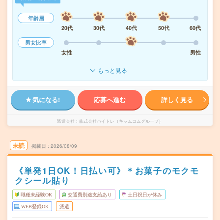
年齢層
20代
30代
40代
50代
60代
男女比率
女性
男性
もっと見る
気になる!
応募へ進む
詳しく見る
派遣会社
株式会社バイトレ（キャムコムグループ）
未読
掲載日
2026/08/09
《単発1日OK！日払い可》＊お菓子のモクモ
クシール貼り
職種未経験OK
交通費別途支給あり
土日祝日が休み
WEB登録OK
派遣