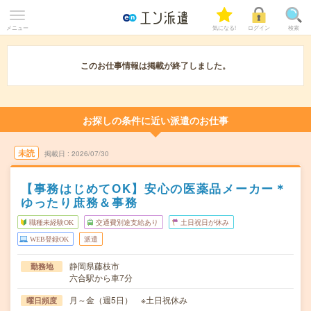
メニュー
気になる!
ログイン
検索
このお仕事情報は掲載が終了しました。
お探しの条件に近い派遣のお仕事
未読
掲載日
2026/07/30
【事務はじめてOK】安心の医薬品メーカー＊
ゆったり庶務＆事務
職種未経験OK
交通費別途支給あり
土日祝日が休み
WEB登録OK
派遣
静岡県藤枝市
勤務地
六合駅から車7分
月～金（週5日） ※土日祝休み
曜日頻度