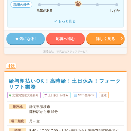
職場の様子
活気がある
しずか
もっと見る
気になる!
応募へ進む
詳しく見る
派遣会社
株式会社スタッフサービス
未読
給与即払いOK！高時給！土日休み！フォーク
リフト業務
交通費別途支給あり
土日祝日が休み
WEB登録OK
派遣
静岡県藤枝市
勤務地
藤枝駅から車15分
月～金
曜日頻度
8:40～17:0017:00～1:20※表記のうち実働7時間30分です。
時間