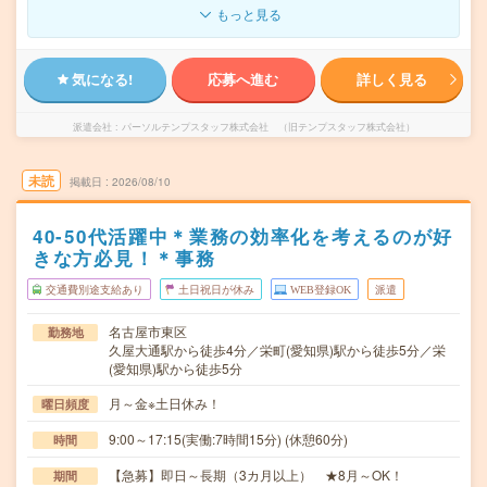
もっと見る
気になる!
応募へ進む
詳しく見る
派遣会社
パーソルテンプスタッフ株式会社 （旧テンプスタッフ株式会社）
未読
掲載日
2026/08/10
40-50代活躍中＊業務の効率化を考えるのが好
きな方必見！＊事務
交通費別途支給あり
土日祝日が休み
WEB登録OK
派遣
名古屋市東区
勤務地
久屋大通駅から徒歩4分／栄町(愛知県)駅から徒歩5分／栄
(愛知県)駅から徒歩5分
月～金※土日休み！
曜日頻度
9:00～17:15(実働:7時間15分) (休憩60分)
時間
【急募】即日～長期（3カ月以上） ★8月～OK！
期間