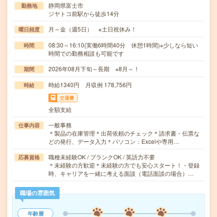
静岡県富士市
勤務地
ジヤトコ前駅から徒歩14分
月～金（週5日） ※土日祝休み！
曜日頻度
08:30～16:10(実働6時間40分 休憩1時間)※少しなら短い
時間
時間での勤務相談も可能です
2026年08月下旬～長期 ※8月～！
期間
時給1340円 月収例 178,756円
時給
交通費
全額支給
一般事務
仕事内容
＊製品の在庫管理＊出荷依頼のチェック＊請求書・伝票な
どの発行、データ入力＊パソコン：Excelや専用…
職種未経験OK / ブランクOK / 英語力不要
応募資格
＊未経験の方歓迎＊未経験の方でも安心スタート！・登録
時、キャリアを一緒に考える面談（電話面談の場合）…
職場の雰囲気
年齢層