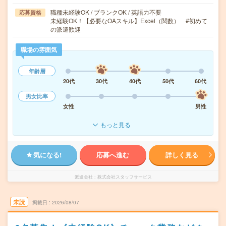
職種未経験OK / ブランクOK / 英語力不要
応募資格
未経験OK！【必要なOAスキル】Excel（関数） #初めて
の派遣歓迎
職場の雰囲気
年齢層
20代
30代
40代
50代
60代
男女比率
女性
男性
もっと見る
気になる!
応募へ進む
詳しく見る
派遣会社
株式会社スタッフサービス
未読
掲載日
2026/08/07