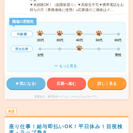
▼未経験OK！（副業歓迎☆）▼高校生不可▼携帯電話をお
持ちの方（業務連絡に使用）※応募後のご連絡はメ…
職場の雰囲気
年齢層
20代
30代
40代
50代
60代
男女比率
女性
男性
もっと見る
気になる!
応募へ進む
詳しく見る
派遣会社
株式会社バイトレ（キャムコムグループ）
未読
座り仕事！給与即払いOK！平日休み！目視検
査・ラップ巻き