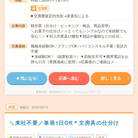
時給
交通費
■ 交通費規定内支給 ※派遣先による
軽作業（仕分け・ピッキング・検品、商品管理）
仕事内容
＼お菓子の仕分け／＜とってもシンプルなので未経験でも
安心！＞▼封入作業及び梱包▼雑誌や書籍などの仕分…
職種未経験OK / ブランクOK / パソコンスキル不要 / 英語力
応募資格
不要
▼未経験OK！（副業歓迎☆）▼高校生不可▼携帯電話をお
持ちの方（業務連絡に使用）※応募後のご連絡はメ…
気になる!
応募へ進む
詳しく見る
派遣会社
株式会社バイトレ（キャムコムグループ）
未読
掲載日
2026/08/10
＼来社不要／単発1日OK＊文房具の仕分け
職種未経験OK
土日祝日が休み
WEB登録OK
派遣