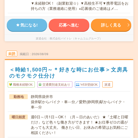
▼未経験OK！（副業歓迎☆）▼高校生不可▼携帯電話をお
持ちの方（業務連絡に使用）※応募後のご連絡はメ…
気になる!
応募へ進む
詳しく見る
派遣会社
株式会社バイトレ（キャムコムグループ）
未読
掲載日
2026/08/09
＜時給1,500円～＊好きな時にお仕事＞文房具
のモクモク仕分け
職種未経験OK
交通費別途支給あり
WEB登録OK
派遣
静岡県袋井市
勤務地
袋井駅からバイク・車---分／愛野(静岡県)駅からバイク・
車---分
週0日～/月1日～OK！ （月～日のあいだ） ★「土曜と日曜
曜日頻度
だけ」など色々な働き方ができます！ ★お仕事ゼロの週が
あっても大丈夫。 働きたい日、お休みの希望はお気軽にご
相談ください！