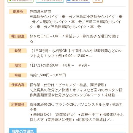
静岡県三島市
勤務地
三島駅からバイク・車---分／三島広小路駅からバイク・車-
--分／大場駅からバイク・車---分／三島二日町駅からバイ
ク・車---分／三島田町駅からバイク・車---分
好きな日1日～OK！＊希望シフト制で好きな曜日で働け
曜日頻度
る！
【1日3時間～も相談OK!】午前中のみや18時以降などのシ
時間
フトあり！シフト例▼9:00～12:00▼…
1日だけの単発OK！＃8月～ ＃9月～
期間
時給1,500円～1,875円
時給
軽作業（仕分け・ピッキング・検品、商品管理）
仕事内容
＼文房具の仕分け／快適！オフィスなど室内のカンタン軽
作業書類整理や仕分けなどのシンプルワーク！未経験…
職種未経験OK / ブランクOK / パソコンスキル不要 / 英語力
応募資格
不要
▼未経験OK！（副業歓迎☆）▼高校生不可▼携帯電話をお
持ちの方（業務連絡に使用）※応募後のご連絡はメ…
職場の雰囲気