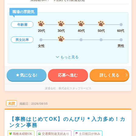
職場の雰囲気
年齢層
20代
30代
40代
50代
60代
男女比率
女性
男性
もっと見る
気になる!
応募へ進む
詳しく見る
派遣会社
株式会社スタッフサービス
未読
掲載日
2026/08/05
【事務はじめてOK】のんびり＊入力多め！カ
ンタン事務
職種未経験OK
交通費別途支給あり
土日祝日が休み