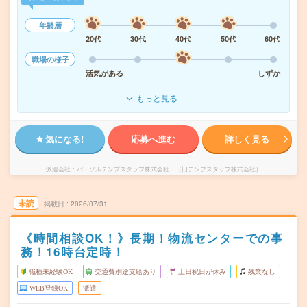
年齢層
20代
30代
40代
50代
60代
職場の様子
活気がある
しずか
もっと見る
気になる!
応募へ進む
詳しく見る
派遣会社
パーソルテンプスタッフ株式会社 （旧テンプスタッフ株式会社）
未読
掲載日
2026/07/31
《時間相談OK！》長期！物流センターでの事
務！16時台定時！
職種未経験OK
交通費別途支給あり
土日祝日が休み
残業なし
WEB登録OK
派遣