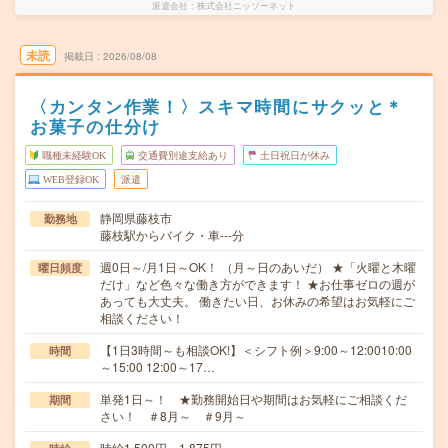
派遣会社
株式会社ニッソーネット
未読
掲載日
2026/08/08
〈カンタン作業！〉スキマ時間にサクッと＊
お菓子の仕分け
職種未経験OK
交通費別途支給あり
土日祝日が休み
WEB登録OK
派遣
静岡県藤枝市
勤務地
藤枝駅からバイク・車---分
週0日～/月1日～OK！ （月～日のあいだ） ★「火曜と木曜
曜日頻度
だけ」など色々な働き方ができます！ ★お仕事ゼロの週が
あっても大丈夫。 働きたい日、お休みの希望はお気軽にご
相談ください！
【1日3時間～も相談OK!】＜シフト例＞9:00～12:0010:00
時間
～15:00 12:00～17…
単発1日～！ ★勤務開始日や期間はお気軽にご相談くだ
期間
さい！ ＃8月～ ＃9月～
時給1,500円～1,875円