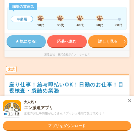
職場の雰囲気
年齢層
20代
30代
40代
50代
60代
気になる!
応募へ進む
詳しく見る
派遣会社
株式会社テクノ・サービス
未読
座り仕事！給与即払いOK！日勤のお仕事！目
視検査・袋詰め業務
職種未経験OK
交通費別途支給あり
WEB登録OK
派遣
大人気！
エン派遣アプリ
静岡県牧之原市
勤務地
派遣のお仕事情報がたくさん！プッシュ通知で受け取ろう！
金谷駅から車24分
月～金・土
アプリをダウンロード
曜日頻度