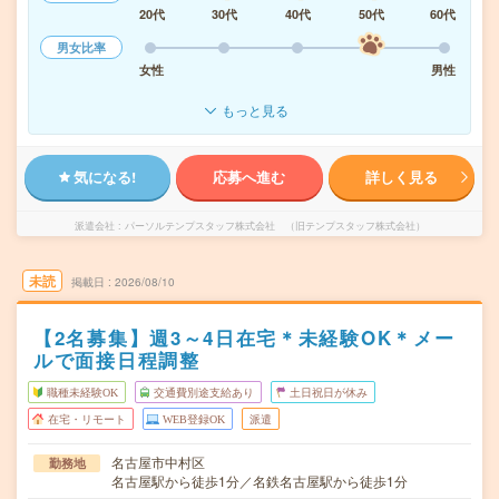
20代
30代
40代
50代
60代
男女比率
女性
男性
もっと見る
気になる!
応募へ進む
詳しく見る
派遣会社
パーソルテンプスタッフ株式会社 （旧テンプスタッフ株式会社）
未読
掲載日
2026/08/10
【2名募集】週3～4日在宅＊未経験OK＊メー
ルで面接日程調整
職種未経験OK
交通費別途支給あり
土日祝日が休み
在宅・リモート
WEB登録OK
派遣
名古屋市中村区
勤務地
名古屋駅から徒歩1分／名鉄名古屋駅から徒歩1分