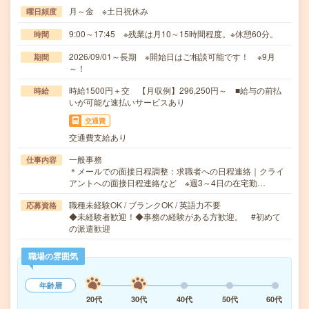
月～金 ※土日祝休み
曜日頻度
9:00～17:45 ※残業は月10～15時間程度。※休憩60分。
時間
2026/09/01～長期 ※開始日はご相談可能です！ ※9月
期間
～！
時給1500円＋交 【月収例】296,250円～ ■給与の前払
時給
いが可能な速払いサービスあり
交通費
交通費支給あり
一般事務
仕事内容
＊メールでの面接日程調整：求職者への日程連絡｜クライ
アントへの面接日程連絡など ※週3～4日の在宅勤…
職種未経験OK / ブランクOK / 英語力不要
応募資格
◆未経験者歓迎！◆事務の経験がある方歓迎。 #初めて
の派遣歓迎
職場の雰囲気
年齢層
20代
30代
40代
50代
60代