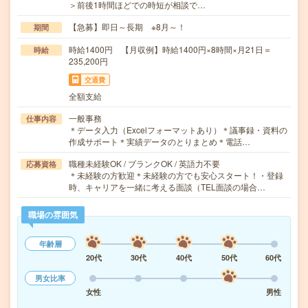
＞前後1時間ほどでの時短が相談で…
【急募】即日～長期 ※8月～！
期間
時給1400円 【月収例】時給1400円×8時間×月21日＝
時給
235,200円
交通費
全額支給
一般事務
仕事内容
＊データ入力（Excelフォーマットあり）＊議事録・資料の
作成サポート＊実績データのとりまとめ＊電話…
職種未経験OK / ブランクOK / 英語力不要
応募資格
＊未経験の方歓迎＊未経験の方でも安心スタート！・登録
時、キャリアを一緒に考える面談（TEL面談の場合…
職場の雰囲気
年齢層
20代
30代
40代
50代
60代
男女比率
女性
男性