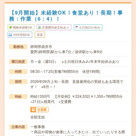
【9月開始】未経験OK！食堂あり！長期！事
務：作業（6：4）！
職種未経験OK
交通費別途支給あり
土日祝日が休み
WEB登録OK
派遣
静岡県袋井市
勤務地
愛野(静岡県)駅から車7分／袋井駅から車9分
月～金（週5日） ※土日祝日休み♪+年末年始休みあり
曜日頻度
08:30～17:25(実働7時間55分 休憩1時間)
時間
2026年09月上旬～長期 直接雇用化の実績もある環境で
期間
す！ ※9月～！
時給1350円 【月収例】￥224,532(￥1,350×7時間55分
時給
×21日)+残業代 +交通費
交通費
全額支給
一般事務
仕事内容
＊商品や荷物が倉庫に入ってきたり、出ていったりする際