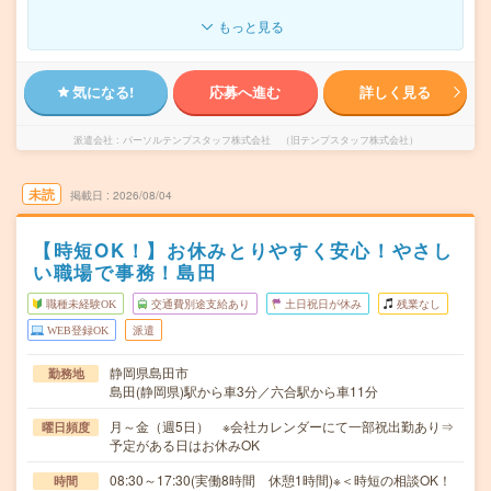
もっと見る
気になる!
応募へ進む
詳しく見る
派遣会社
パーソルテンプスタッフ株式会社 （旧テンプスタッフ株式会社）
未読
掲載日
2026/08/04
【時短OK！】お休みとりやすく安心！やさし
い職場で事務！島田
職種未経験OK
交通費別途支給あり
土日祝日が休み
残業なし
WEB登録OK
派遣
静岡県島田市
勤務地
島田(静岡県)駅から車3分／六合駅から車11分
月～金（週5日） ※会社カレンダーにて一部祝出勤あり⇒
曜日頻度
予定がある日はお休みOK
08:30～17:30(実働8時間 休憩1時間)※＜時短の相談OK！
時間