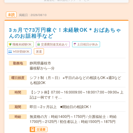
未読
掲載日
2026/08/10
3ヵ月で73万円稼ぐ！未経験OK＊おばあちゃ
んのお話相手など
職種未経験OK
交通費別途支給あり
土日祝日が休み
WEB登録OK
派遣
静岡県藤枝市
勤務地
藤枝駅から---分
シフト制（月～日） ※平日のみなどの相談もOK ※週3など
曜日頻度
も相談OK
【シフト例】07:00～16:0009:00～18:0017:00～09:00※ 上
時間
記は一例です！そ…
即日～2ヶ月以上 ■開始日の相談OK！
期間
無資格の方：時給1400円～1750円 / 介護福祉士：時給
時給
1700円～2125円 / 初任者以上：時給1500円～1875円
交通費