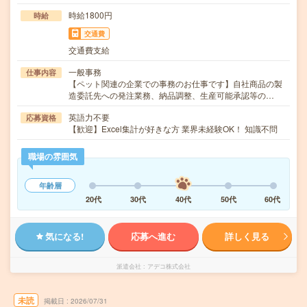
時給1800円
時給
交通費
交通費支給
一般事務
仕事内容
【ペット関連の企業での事務のお仕事です】自社商品の製
造委託先への発注業務、納品調整、生産可能承認等の…
英語力不要
応募資格
【歓迎】Excel集計が好きな方 業界未経験OK！ 知識不問
職場の雰囲気
年齢層
20代
30代
40代
50代
60代
気になる!
応募へ進む
詳しく見る
派遣会社
アデコ株式会社
未読
掲載日
2026/07/31