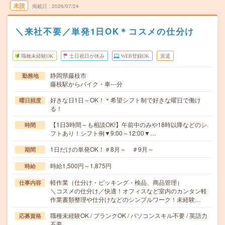
未読
掲載日
2026/07/24
＼来社不要／単発1日OK＊コスメの仕分け
職種未経験OK
土日祝日が休み
WEB登録OK
派遣
静岡県藤枝市
勤務地
藤枝駅からバイク・車---分
好きな日1日～OK！＊希望シフト制で好きな曜日で働け
曜日頻度
る！
【1日3時間～も相談OK!】午前中のみや18時以降などのシ
時間
フトあり！シフト例▼9:00～12:00▼…
1日だけの単発OK！＃8月～ ＃9月～
期間
時給1,500円～1,875円
時給
軽作業（仕分け・ピッキング・検品、商品管理）
仕事内容
＼コスメの仕分け／快適！オフィスなど室内のカンタン軽
作業書類整理や仕分けなどのシンプルワーク！未経験…
職種未経験OK / ブランクOK / パソコンスキル不要 / 英語力
応募資格
不要