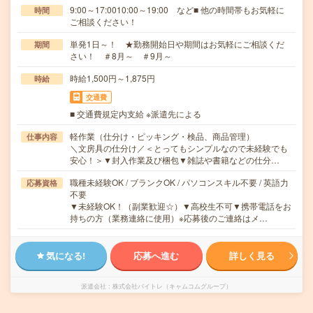
9:00～17:0010:00～19:00 など■ 他の時間帯もお気軽に
時間
ご相談ください！
単発1日～！ ★勤務開始日や期間はお気軽にご相談くだ
期間
さい！ ＃8月～ ＃9月～
時給1,500円～1,875円
時給
交通費
■ 交通費規定内支給 ※派遣先による
軽作業（仕分け・ピッキング・検品、商品管理）
仕事内容
＼文房具の仕分け／＜とってもシンプルなので未経験でも
安心！＞▼封入作業及び梱包▼雑誌や書籍などの仕分…
職種未経験OK / ブランクOK / パソコンスキル不要 / 英語力
応募資格
不要
▼未経験OK！（副業歓迎☆）▼高校生不可▼携帯電話をお
持ちの方（業務連絡に使用）※応募後のご連絡はメ…
気になる!
応募へ進む
詳しく見る
派遣会社
株式会社バイトレ（キャムコムグループ）