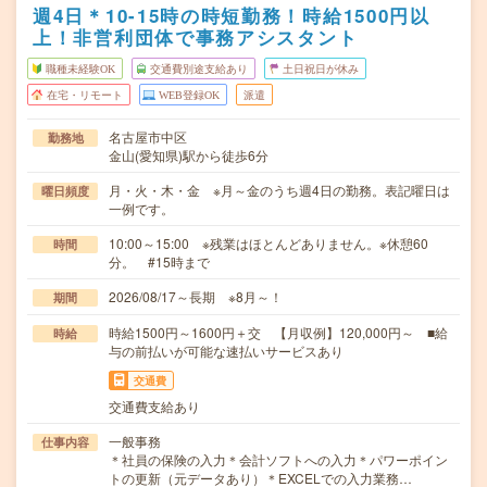
週4日＊10-15時の時短勤務！時給1500円以
上！非営利団体で事務アシスタント
職種未経験OK
交通費別途支給あり
土日祝日が休み
在宅・リモート
WEB登録OK
派遣
名古屋市中区
勤務地
金山(愛知県)駅から徒歩6分
月・火・木・金 ※月～金のうち週4日の勤務。表記曜日は
曜日頻度
一例です。
10:00～15:00 ※残業はほとんどありません。※休憩60
時間
分。 #15時まで
2026/08/17～長期 ※8月～！
期間
時給1500円～1600円＋交 【月収例】120,000円～ ■給
時給
与の前払いが可能な速払いサービスあり
交通費
交通費支給あり
一般事務
仕事内容
＊社員の保険の入力＊会計ソフトへの入力＊パワーポイン
トの更新（元データあり）＊EXCELでの入力業務…