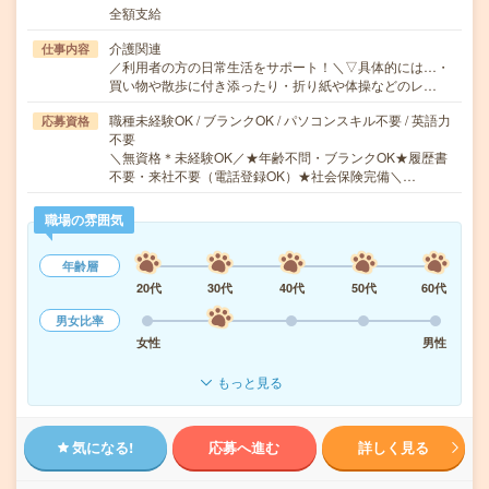
全額支給
介護関連
仕事内容
／利用者の方の日常生活をサポート！＼▽具体的には…・
買い物や散歩に付き添ったり・折り紙や体操などのレ…
職種未経験OK / ブランクOK / パソコンスキル不要 / 英語力
応募資格
不要
＼無資格＊未経験OK／★年齢不問・ブランクOK★履歴書
不要・来社不要（電話登録OK）★社会保険完備＼…
職場の雰囲気
年齢層
20代
30代
40代
50代
60代
男女比率
女性
男性
もっと見る
気になる!
応募へ進む
詳しく見る