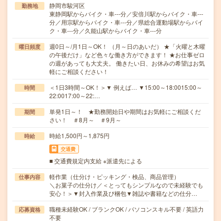
静岡市駿河区
勤務地
東静岡駅からバイク・車---分／安倍川駅からバイク・車---
分／用宗駅からバイク・車---分／県総合運動場駅からバイ
ク・車---分／久能山駅からバイク・車---分
週0日～/月1日～OK！ （月～日のあいだ） ★「火曜と木曜
曜日頻度
の午後だけ」など色々な働き方ができます！ ★お仕事ゼロ
の週があっても大丈夫。 働きたい日、お休みの希望はお気
軽にご相談ください！
＜1日3時間～OK！＞▼ 例えば… ▼15:00～18:0015:00～
時間
22:0017:00～22:…
単発1日～！ ★勤務開始日や期間はお気軽にご相談くだ
期間
さい！ ＃8月～ ＃9月～
時給1,500円～1,875円
時給
交通費
■ 交通費規定内支給 ※派遣先による
軽作業（仕分け・ピッキング・検品、商品管理）
仕事内容
＼お菓子の仕分け／＜とってもシンプルなので未経験でも
安心！＞▼封入作業及び梱包▼雑誌や書籍などの仕分…
職種未経験OK / ブランクOK / パソコンスキル不要 / 英語力
応募資格
不要