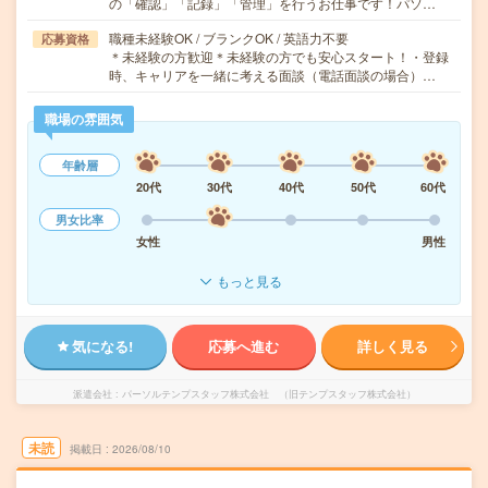
の「確認」「記録」「管理」を行うお仕事です！パソ…
職種未経験OK / ブランクOK / 英語力不要
応募資格
＊未経験の方歓迎＊未経験の方でも安心スタート！・登録
時、キャリアを一緒に考える面談（電話面談の場合）…
職場の雰囲気
年齢層
20代
30代
40代
50代
60代
男女比率
女性
男性
もっと見る
気になる!
応募へ進む
詳しく見る
派遣会社
パーソルテンプスタッフ株式会社 （旧テンプスタッフ株式会社）
未読
掲載日
2026/08/10