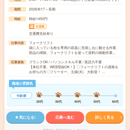
2026/8/17～長期
期間
時給1450円
時給
交通費
交通費支給有り
フォークリフト
仕事内容
袋に入っている粉を専用の容器に充填し台に載せる作業、
部品の掃除、フォークリフトを使って原料の移動作業…
ブランクOK / パソコンスキル不要 / 英語力不要
応募資格
【来社不要、WEB登録OK！】〇フォークリフトの資格を
お持ちの方〇フリーター、主婦(夫) 大歓迎！ …
職場の雰囲気
年齢層
20代
30代
40代
50代
60代
気になる!
応募へ進む
詳しく見る
派遣会社
株式会社テクノ・サービス