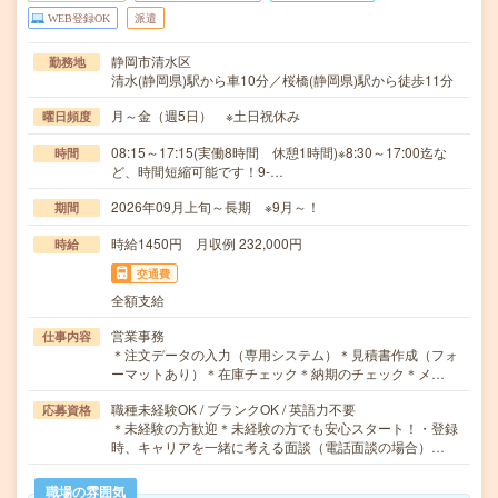
WEB登録OK
派遣
静岡市清水区
勤務地
清水(静岡県)駅から車10分／桜橋(静岡県)駅から徒歩11分
月～金（週5日） ※土日祝休み
曜日頻度
08:15～17:15(実働8時間 休憩1時間)※8:30～17:00迄な
時間
ど、時間短縮可能です！9‐…
2026年09月上旬～長期 ※9月～！
期間
時給1450円 月収例 232,000円
時給
交通費
全額支給
営業事務
仕事内容
＊注文データの入力（専用システム）＊見積書作成（フォ
ーマットあり）＊在庫チェック＊納期のチェック＊メ…
職種未経験OK / ブランクOK / 英語力不要
応募資格
＊未経験の方歓迎＊未経験の方でも安心スタート！・登録
時、キャリアを一緒に考える面談（電話面談の場合）…
職場の雰囲気