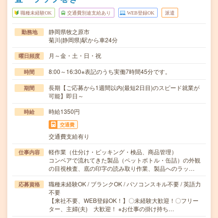
職種未経験OK
交通費別途支給あり
WEB登録OK
派遣
静岡県牧之原市
勤務地
菊川(静岡県)駅から車24分
月～金・土・日・祝
曜日頻度
8:00～16:30※表記のうち実働7時間45分です。
時間
長期【ご応募から1週間以内(最短2日目)のスピード就業が
期間
可能】即日～
時給1350円
時給
交通費
交通費支給有り
軽作業（仕分け・ピッキング・検品、商品管理）
仕事内容
コンベアで流れてきた製品（ペットボトル・缶詰）の外観
の目視検査、底の印字の読み取り作業、製品へのラッ…
職種未経験OK / ブランクOK / パソコンスキル不要 / 英語力
応募資格
不要
【来社不要、WEB登録OK！】〇未経験大歓迎！〇フリー
ター、主婦(夫) 大歓迎！ ※お仕事の掛け持ち…