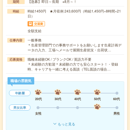
【急募】即日～長期 ※8月～！
期間
時給1450円 ★月収例 243,600円（時給1,450円×8時間×21
時給
日）
交通費
全額支給
一般事務
仕事内容
＊生産管理部門での事務サポートをお願いします生産計画デ
ータの入力、工場へメールで展開生産状況・出荷状…
職種未経験OK / ブランクOK / 英語力不要
応募資格
＊未経験の方歓迎＊未経験の方でも安心スタート！・登録
時、キャリアを一緒に考える面談（TEL面談の場合…
職場の雰囲気
年齢層
20代
30代
40代
50代
60代
男女比率
女性
男性
もっと見る