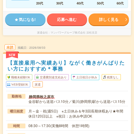
20代
30代
40代
50代
60代
気になる!
応募へ進む
詳しく見る
派遣会社
マンパワーグループ株式会社 浜松支店
未読
掲載日
2026/08/03
NEW
【直接雇用へ実績あり】ながく働きがんばりた
い方におすすめ＊事務
職種未経験OK
交通費別途支給あり
土日祝日が休み
残業なし
WEB登録OK
派遣
静岡県牧之原市
勤務地
金谷駅から送迎バス10分／菊川(静岡県)駅から送迎バス15分
月～金・祝(週5日) ※土日休み＆年3回長期休暇あり★年間
曜日頻度
休日120日以上 ※祝日：お休み申請OK
08:30～17:30(実働8時間 休憩1時間)
時間