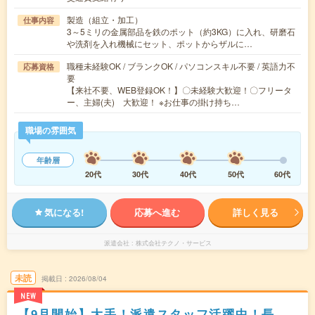
製造（組立・加工）
仕事内容
3～5ミリの金属部品を鉄のポット（約3KG）に入れ、研磨石
や洗剤を入れ機械にセット、ポットからザルに…
職種未経験OK / ブランクOK / パソコンスキル不要 / 英語力不
応募資格
要
【来社不要、WEB登録OK！】〇未経験大歓迎！〇フリータ
ー、主婦(夫) 大歓迎！ ※お仕事の掛け持ち…
職場の雰囲気
年齢層
20代
30代
40代
50代
60代
気になる!
応募へ進む
詳しく見る
派遣会社
株式会社テクノ・サービス
未読
掲載日
2026/08/04
NEW
【9月開始】大手！派遣スタッフ活躍中！長