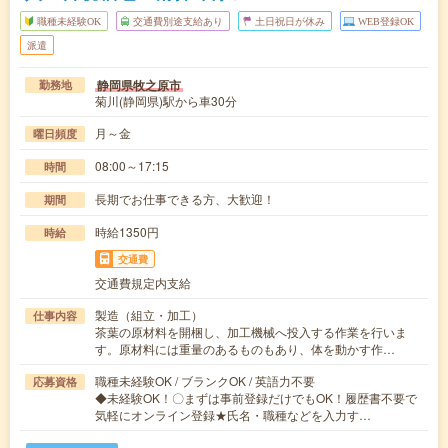
職種未経験OK
交通費別途支給あり
土日祝日が休み
WEB登録OK
派遣
静岡県牧之原市
勤務地
菊川(静岡県)駅から車30分
月～金
曜日頻度
08:00～17:15
時間
長期でお仕事できる方、大歓迎！
期間
時給1350円
時給
交通費
交通費規定内支給
製造（組立・加工）
仕事内容
茶葉の原材料を開梱し、加工機械へ投入する作業を行いま
す。原材料には重量のあるものもあり、体を動かす作…
職種未経験OK / ブランクOK / 英語力不要
応募資格
◆未経験OK！〇まずは事前登録だけでもOK！履歴書不要で
気軽にオンライン登録★氏名・職種などを入力す…