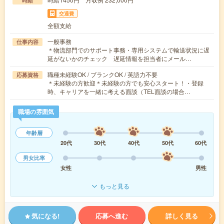
時給
交通費
全額支給
一般事務
仕事内容
＊物流部門でのサポート事務・専用システムで輸送状況に遅
延がないかのチェック 遅延情報を担当者にメール…
職種未経験OK / ブランクOK / 英語力不要
応募資格
＊未経験の方歓迎＊未経験の方でも安心スタート！・登録
時、キャリアを一緒に考える面談（TEL面談の場合…
職場の雰囲気
年齢層
20代
30代
40代
50代
60代
男女比率
女性
男性
もっと見る
気になる!
応募へ進む
詳しく見る