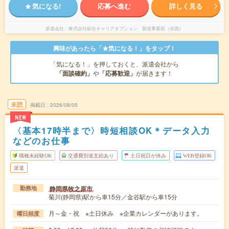
気になる!
応募へ進む
詳しく見る
派遣会社
株式会社綜合キャリアオプション 製造事業部（全国）
興味があったら「★気になる！」をタップ！
「気になる！」を押しておくと、派遣会社から
「面談確約」
や
「応募歓迎」
が届きます！
未読
掲載日
2026/08/05
NEW
〈基本17時半まで〉時短相談OK＊データ入力
などのお仕事
職種未経験OK
交通費別途支給あり
土日祝日が休み
WEB登録OK
派遣
静岡県牧之原市
勤務地
菊川(静岡県)駅から車15分／金谷駅から車15分
月～金・祝 ※土日休み ※企業カレンダーがあります。
曜日頻度