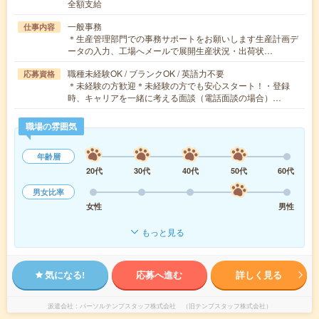
全額支給
一般事務
仕事内容
＊生産管理部門での事務サポートをお願いします生産計画デ
ータの入力、工場へメールで展開生産状況・出荷状…
職種未経験OK / ブランクOK / 英語力不要
応募資格
＊未経験の方歓迎＊未経験の方でも安心スタート！・登録
時、キャリアを一緒に考える面談（電話面談の場合）…
職場の雰囲気
年齢層
20代
30代
40代
50代
60代
男女比率
女性
男性
もっと見る
気になる!
応募へ進む
詳しく見る
派遣会社
パーソルテンプスタッフ株式会社 （旧テンプスタッフ株式会社）