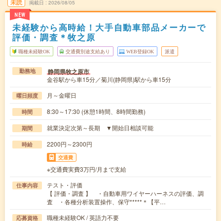
未読
掲載日
2026/08/05
NEW
未経験から高時給！大手自動車部品メーカーで
評価・調査＊牧之原
職種未経験OK
交通費別途支給あり
WEB登録OK
派遣
静岡県牧之原市
勤務地
金谷駅から車15分／菊川(静岡県)駅から車15分
月～金曜日
曜日頻度
8:30～17:30 (休憩1時間、8時間勤務)
時間
就業決定次第～長期 ▼開始日相談可能
期間
2200円～2300円
時給
交通費
※交通費実費3万円/月まで支給
テスト・評価
仕事内容
【 評価・調査 】 ・自動車用ワイヤーハーネスの評価、調
査 ・各種分析装置操作、保守*****＊【平…
職種未経験OK / 英語力不要
応募資格