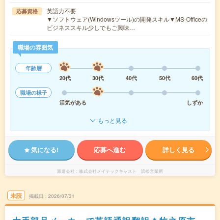
英語力不要
応募資格
▼ソフトウェア(Windowsツール)の開発スキル▼MS-Officeの
ビジネススキル少しでもご興味…
職場の雰囲気
年齢層
20代
30代
40代
50代
60代
職場の様子
活気がある
しずか
もっと見る
気になる!
応募へ進む
詳しく見る
派遣会社
株式会社メイテックキャスト 浜松営業所
未読
掲載日
2026/07/31