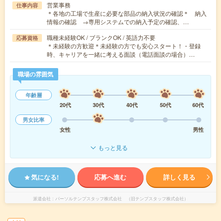
営業事務
仕事内容
＊各地の工場で生産に必要な部品の納入状況の確認＊ 納入
情報の確認 →専用システムでの納入予定の確認、…
職種未経験OK / ブランクOK / 英語力不要
応募資格
＊未経験の方歓迎＊未経験の方でも安心スタート！・登録
時、キャリアを一緒に考える面談（電話面談の場合）…
職場の雰囲気
年齢層
20代
30代
40代
50代
60代
男女比率
女性
男性
もっと見る
気になる!
応募へ進む
詳しく見る
派遣会社
パーソルテンプスタッフ株式会社 （旧テンプスタッフ株式会社）