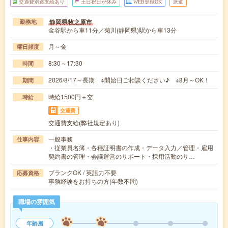
交通費別途支給あり
土日祝日が休み
WEB登録OK
派遣
静岡県牧之原市
勤務地
金谷駅から車11分／菊川(静岡県)駅から車13分
月～金
曜日頻度
8:30～17:30
時間
2026/8/17～長期 ※開始日ご相談ください♪ ※8月～OK！
期間
時給1500円＋交
時給
交通費
交通費支給(弊社規定あり)
一般事務
仕事内容
・従業員名簿・各種証明書の作成・データ入力／管理・雇用
契約書の管理・会議運営のサポート・採用活動のサ…
ブランクOK / 英語力不要
応募資格
事務経験をお持ちの方(年数不問)
職場の雰囲気
年齢層