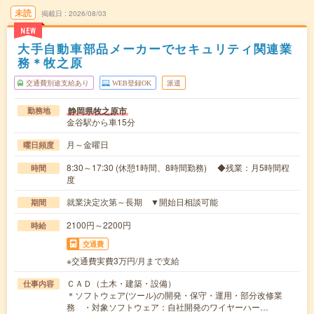
未読
掲載日
2026/08/03
NEW
大手自動車部品メーカーでセキュリティ関連業
務＊牧之原
交通費別途支給あり
WEB登録OK
派遣
静岡県牧之原市
勤務地
金谷駅から車15分
月～金曜日
曜日頻度
8:30～17:30 (休憩1時間、8時間勤務) ◆残業：月5時間程
時間
度
就業決定次第～長期 ▼開始日相談可能
期間
2100円～2200円
時給
交通費
※交通費実費3万円/月まで支給
ＣＡＤ（土木・建築・設備）
仕事内容
＊ソフトウェア(ツール)の開発・保守・運用・部分改修業
務 ・対象ソフトウェア：自社開発のワイヤーハー…