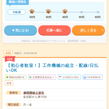
職場の雰囲気
年齢層
20代
30代
40代
50代
60代
気になる!
応募へ進む
詳しく見る
派遣会社
株式会社綜合キャリアオプション 製造事業部（全国）
未読
掲載日
2026/08/05
NEW
【初心者歓迎！】工作機械の組立・配線/日払
いOK
職種未経験OK
交通費別途支給あり
土日祝日が休み
WEB登録OK
派遣
静岡県牧之原市
勤務地
金谷駅から車15分
月～金
曜日頻度