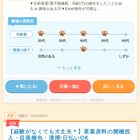
▼分析装置(電子顕微鏡・X線CT)の操作をしたことがあ
る or 興味がある方▼Excel操作が可能な…
職場の雰囲気
年齢層
20代
30代
40代
50代
60代
職場の様子
活気がある
しずか
もっと見る
気になる!
応募へ進む
詳しく見る
派遣会社
株式会社メイテックキャスト 浜松営業所
未読
掲載日
2026/08/05
NEW
【経験がなくても大丈夫＊】茶葉原料の開梱投
入・目視梱包・清掃/日払いOK