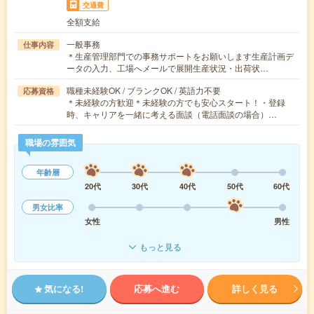
交通費
全額支給
一般事務
仕事内容
＊生産管理部門での事務サポートをお願いします生産計画デ
ータの入力、工場へメールで展開生産状況・出荷状…
職種未経験OK / ブランクOK / 英語力不要
応募資格
＊未経験の方歓迎＊未経験の方でも安心スタート！・登録
時、キャリアを一緒に考える面談（電話面談の場合）…
職場の雰囲気
年齢層
20代
30代
40代
50代
60代
男女比率
女性
男性
もっと見る
気になる!
応募へ進む
詳しく見る