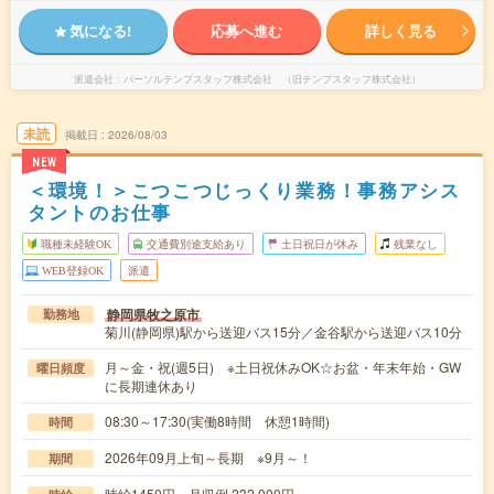
気になる!
応募へ進む
詳しく見る
派遣会社
パーソルテンプスタッフ株式会社 （旧テンプスタッフ株式会社）
未読
掲載日
2026/08/03
NEW
＜環境！＞こつこつじっくり業務！事務アシス
タントのお仕事
職種未経験OK
交通費別途支給あり
土日祝日が休み
残業なし
WEB登録OK
派遣
静岡県牧之原市
勤務地
菊川(静岡県)駅から送迎バス15分／金谷駅から送迎バス10分
月～金・祝(週5日) ※土日祝休みOK☆お盆・年末年始・GW
曜日頻度
に長期連休あり
08:30～17:30(実働8時間 休憩1時間)
時間
2026年09月上旬～長期 ※9月～！
期間
時給1450円 月収例 232,000円