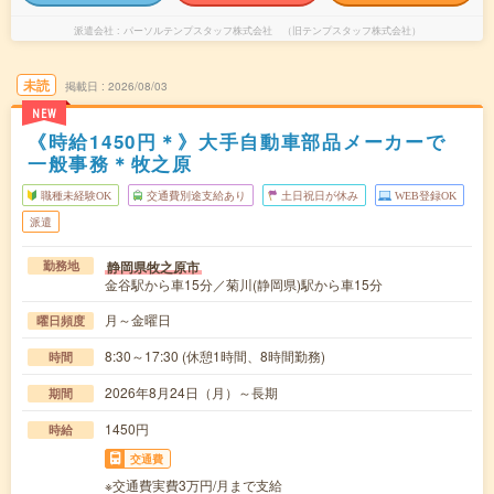
派遣会社
パーソルテンプスタッフ株式会社 （旧テンプスタッフ株式会社）
未読
掲載日
2026/08/03
NEW
《時給1450円＊》大手自動車部品メーカーで
一般事務＊牧之原
職種未経験OK
交通費別途支給あり
土日祝日が休み
WEB登録OK
派遣
静岡県牧之原市
勤務地
金谷駅から車15分／菊川(静岡県)駅から車15分
月～金曜日
曜日頻度
8:30～17:30 (休憩1時間、8時間勤務)
時間
2026年8月24日（月）～長期
期間
1450円
時給
交通費
※交通費実費3万円/月まで支給