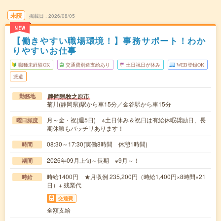
未読
掲載日
2026/08/05
NEW
【働きやすい職場環境！】事務サポート！わか
りやすいお仕事
職種未経験OK
交通費別途支給あり
土日祝日が休み
WEB登録OK
派遣
静岡県牧之原市
勤務地
菊川(静岡県)駅から車15分／金谷駅から車15分
月～金・祝(週5日) ※土日休み＆祝日は有給休暇奨励日、長
曜日頻度
期休暇もバッチリあります！
08:30～17:30(実働8時間 休憩1時間)
時間
2026年09月上旬～長期 ※9月～！
期間
時給1400円 ★月収例 235,200円（時給1,400円×8時間×21
時給
日）+ 残業代
交通費
全額支給