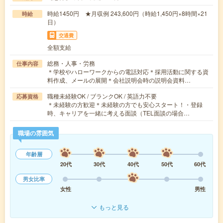
時給1450円 ★月収例 243,600円（時給1,450円×8時間×21
時給
日）
交通費
全額支給
総務・人事・労務
仕事内容
＊学校やハローワークからの電話対応＊採用活動に関する資
料作成、メールの展開＊会社説明会時の説明会資料…
職種未経験OK / ブランクOK / 英語力不要
応募資格
＊未経験の方歓迎＊未経験の方でも安心スタート！・登録
時、キャリアを一緒に考える面談（TEL面談の場合…
職場の雰囲気
年齢層
20代
30代
40代
50代
60代
男女比率
女性
男性
もっと見る