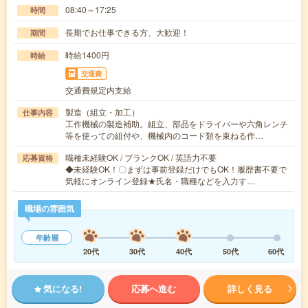
08:40～17:25
時間
長期でお仕事できる方、大歓迎！
期間
時給1400円
時給
交通費
交通費規定内支給
製造（組立・加工）
仕事内容
工作機械の製造補助。組立、部品をドライバーや六角レンチ
等を使っての組付や、機械内のコード類を束ねる作…
職種未経験OK / ブランクOK / 英語力不要
応募資格
◆未経験OK！〇まずは事前登録だけでもOK！履歴書不要で
気軽にオンライン登録★氏名・職種などを入力す…
職場の雰囲気
年齢層
20代
30代
40代
50代
60代
気になる!
応募へ進む
詳しく見る