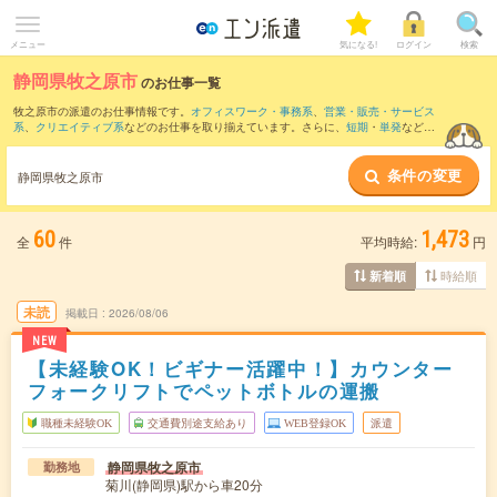
メニュー
気になる!
ログイン
検索
静岡県牧之原市
のお仕事一覧
牧之原市の派遣のお仕事情報です。
オフィスワーク・事務系
、
営業・販売・サービス
系
、
クリエイティブ系
などのお仕事を取り揃えています。さらに、
短期
・
単発
などの
期間や、
職種未経験OK
などのこだわり条件で絞り込んでいただけます。
条件の変更
また、
焼津市
・
島田市
・
菊川市
・
榛原郡
・
御前崎市
など隣接エリアのお仕事もご確認
静岡県牧之原市
いただけます。
60
1,473
全
件
平均時給:
円
時給順
新着順
未読
掲載日
2026/08/06
NEW
【未経験OK！ビギナー活躍中！】カウンター
フォークリフトでペットボトルの運搬
職種未経験OK
交通費別途支給あり
WEB登録OK
派遣
静岡県牧之原市
勤務地
菊川(静岡県)駅から車20分