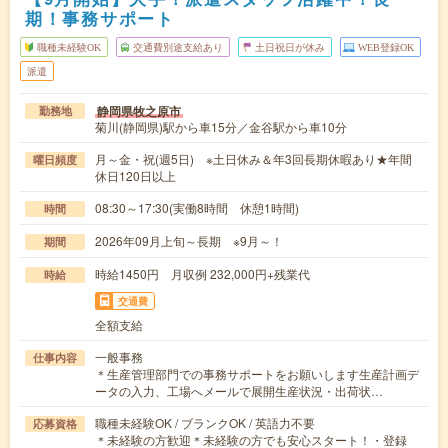
期！事務サポート
職種未経験OK
交通費別途支給あり
土日祝日が休み
WEB登録OK
派遣
静岡県牧之原市
勤務地
菊川(静岡県)駅から車15分／金谷駅から車10分
月～金・祝(週5日) ※土日休み＆年3回長期休暇あり★年間
曜日頻度
休日120日以上
08:30～17:30(実働8時間 休憩1時間)
時間
2026年09月上旬～長期 ※9月～！
期間
時給1450円 月収例 232,000円+残業代
時給
交通費
全額支給
一般事務
仕事内容
＊生産管理部門での事務サポートをお願いします生産計画デ
ータの入力、工場へメールで展開生産状況・出荷状…
職種未経験OK / ブランクOK / 英語力不要
応募資格
＊未経験の方歓迎＊未経験の方でも安心スタート！・登録