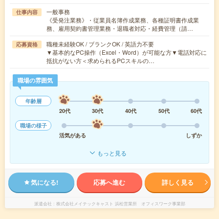
一般事務
仕事内容
《受発注業務》・従業員名簿作成業務、各種証明書作成業
務、雇用契約書管理業務・退職者対応・経費管理（請…
職種未経験OK / ブランクOK / 英語力不要
応募資格
▼基本的なPC操作（Excel・Word）が可能な方▼電話対応に
抵抗がない方＜求められるPCスキルの…
職場の雰囲気
年齢層
20代
30代
40代
50代
60代
職場の様子
活気がある
しずか
もっと見る
気になる!
応募へ進む
詳しく見る
派遣会社
株式会社メイテックキャスト 浜松営業所 オフィスワーク事業部