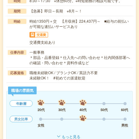
8:30～17:30 ※休憩60分。※時短勤務の相談可能です。
時間
【急募】即日～長期 ※8月～！
期間
時給1350円＋交 【月収例】224,437円～ ■給与の前払い
時給
が可能な速払いサービスあり
交通費
交通費支給あり
一般事務
仕事内容
＊部品・品番登録＊仕入先への問い合わせ＊社内関係部署へ
の確認・問い合わせ＊資料作成など
職種未経験OK / ブランクOK / 英語力不要
応募資格
未経験OK！ #初めての派遣歓迎
職場の雰囲気
年齢層
20代
30代
40代
50代
60代
男女比率
女性
男性
もっと見る