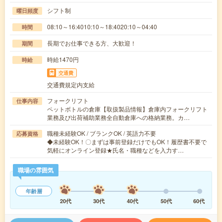
シフト制
曜日頻度
08:10～16:4010:10～18:4020:10～04:40
時間
長期でお仕事できる方、大歓迎！
期間
時給1470円
時給
交通費
交通費規定内支給
フォークリフト
仕事内容
ペットボトルの倉庫【取扱製品情報】倉庫内フォークリフト
業務及び出荷補助業務全自動倉庫への格納業務。カ…
職種未経験OK / ブランクOK / 英語力不要
応募資格
◆未経験OK！〇まずは事前登録だけでもOK！履歴書不要で
気軽にオンライン登録★氏名・職種などを入力す…
職場の雰囲気
年齢層
20代
30代
40代
50代
60代