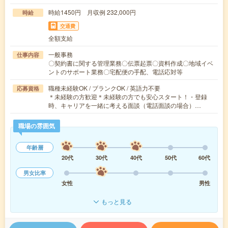
時給1450円 月収例 232,000円
時給
交通費
全額支給
一般事務
仕事内容
〇契約書に関する管理業務〇伝票起票〇資料作成〇地域イベ
ントのサポート業務〇宅配便の手配、電話応対等
職種未経験OK / ブランクOK / 英語力不要
応募資格
＊未経験の方歓迎＊未経験の方でも安心スタート！・登録
時、キャリアを一緒に考える面談（電話面談の場合）…
職場の雰囲気
年齢層
20代
30代
40代
50代
60代
男女比率
女性
男性
もっと見る