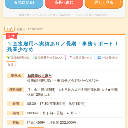
気になる!
応募へ進む
詳しく見る
派遣会社
パーソルテンプスタッフ株式会社 （旧テンプスタッフ株式会社）
未読
掲載日
2026/08/05
NEW
＼直接雇用へ実績あり／長期！事務サポート！
残業少なめ
職種未経験OK
交通費別途支給あり
土日祝日が休み
WEB登録OK
派遣
静岡県牧之原市
勤務地
菊川(静岡県)駅から車15分／金谷駅から車10分
月～金・祝(週5日) ※土日休み＆年3回長期休暇あり★年間
曜日頻度
休日120日以上
08:30～17:30(実働8時間 休憩1時間)
時間
2026年08月下旬～長期 ※8月～！
期間
時給1450円 月収例 232,000円
時給