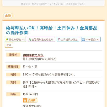
派遣会社
株式会社綜合キャリアオプション 製造事業部（全国）
未読
給与即払いOK！高時給！土日休み！金属部品
の洗浄作業
職種未経験OK
交通費別途支給あり
土日祝日が休み
WEB登録OK
派遣
静岡県牧之原市
勤務地
菊川(静岡県)駅から車24分
月～金・祝
曜日頻度
8:00～17:00※表記のうち実働8時間です。
時間
長期【ご応募から1週間以内(最短2日目)のスピード就業が可
期間
能】即日～
時給1400円
時給
交通費
交通費支給有り