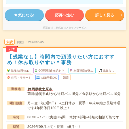
気になる!
応募へ進む
詳しく見る
派遣会社
株式会社スタッフサービス
未読
掲載日
2026/08/05
NEW
【残業なし】時間内で頑張りたい方におすす
め！休み取りやすい＊事務
職種未経験OK
交通費別途支給あり
土日祝日が休み
残業なし
在宅・リモート
WEB登録OK
派遣
静岡県牧之原市
勤務地
菊川(静岡県)駅から送迎バス15分／金谷駅から送迎バス10分
月～金・祝(週5日) ※土日休み、夏季・年末年始は長期休暇
曜日頻度
です♪年間休日120日以上！
08:30～17:30(実働8時間 休憩1時間)※時短の相談可能です
時間
2026年09月上旬～長期 ※9月～！
期間