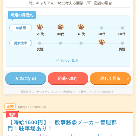
時、キャリアを一緒に考える面談（TEL面談の場合…
職場の雰囲気
年齢層
20代
30代
40代
50代
60代
男女比率
女性
男性
もっと見る
気になる!
応募へ進む
詳しく見る
派遣会社
パーソルテンプスタッフ株式会社 （旧テンプスタッフ株式会社）
未読
掲載日
2026/08/03
NEW
【時給1500円】一般事務@メーカー管理部
門！駐車場あり！