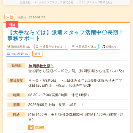
派遣会社
パーソルテンプスタッフ株式会社 （旧テンプスタッフ株式会社）
未読
掲載日
2026/08/05
NEW
【大手ならでは】派遣スタッフ活躍中〇長期！
事務サポート
職種未経験OK
交通費別途支給あり
土日祝日が休み
残業なし
WEB登録OK
派遣
静岡県牧之原市
勤務地
金谷駅から送迎バス10分／菊川(静岡県)駅から送迎バス15分
月～金・祝(週5日) ※土日休み＆年3回長期休暇あり★年間
曜日頻度
休日120日以上 ※祝日：お休み申請OK
08:30～17:30(実働8時間 休憩1時間)
時間
2026年09月上旬～長期 ※9月～！
期間
時給1450円 ★月収例 243,600円（時給1,450円×8時間×21
時給
日）
交通費