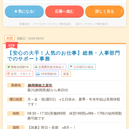
気になる!
応募へ進む
詳しく見る
派遣会社
パーソルテンプスタッフ株式会社 （旧テンプスタッフ株式会社）
未読
掲載日
2026/08/03
NEW
【安心の大手！人気のお仕事】総務・人事部門
でのサポート事務
職種未経験OK
交通費別途支給あり
土日祝日が休み
在宅・リモート
WEB登録OK
派遣
静岡県牧之原市
勤務地
菊川(静岡県)駅から車20分
月～金・祝(週5日) ※土日休み、夏季・年末年始は長期休暇
曜日頻度
です！
08:30～17:30(実働8時間 休憩1時間)※9時～17時の短時間勤
時間
務可能です
【急募】即日～長期 ※8月～！
期間