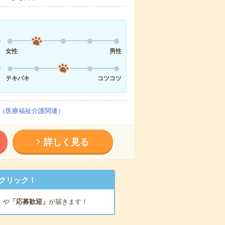
女性
男性
テキパキ
コツコツ
（医療福祉介護関連）
詳しく見る
クリック！
」
や
「応募歓迎」
が届きます！