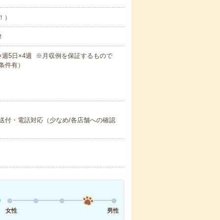
め！）
！
5m×週5日×4週 ※月収例を保証するもので
条件有）
送付・電話対応（少なめ/各店舗への確認
女性
男性