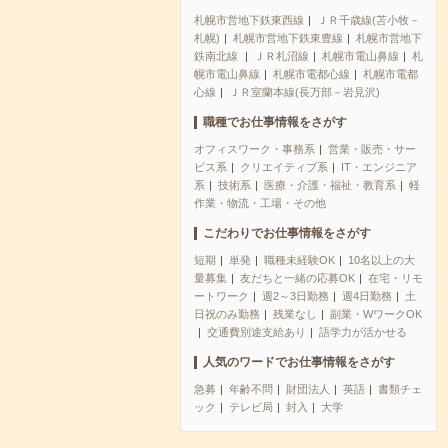
札幌市営地下鉄東西線
ＪＲ千歳線(苫小牧－
札幌)
札幌市営地下鉄東豊線
札幌市営地下
鉄南北線
ＪＲ札沼線
札幌市電山鼻線
札
幌市電山鼻線
札幌市電都心線
札幌市電都
心線
ＪＲ室蘭本線(長万部－岩見沢)
職種でお仕事情報をさがす
オフィスワーク・事務系
営業・販売・サー
ビス系
クリエイティブ系
IT・エンジニア
系
技術系
医療・介護・福祉・教育系
軽
作業・物流・工場・その他
こだわりでお仕事情報をさがす
短期
単発
職種未経験OK
10名以上の大
量募集
友だちと一緒の応募OK
在宅・リモ
ートワーク
週2～3日勤務
週4日勤務
土
日祝のみ勤務
残業なし
副業・WワークOK
交通費別途支給あり
語学力が活かせる
人気のワードでお仕事情報をさがす
急募
年齢不問
財団法人
英語
書類チェ
ック
テレビ局
封入
大学