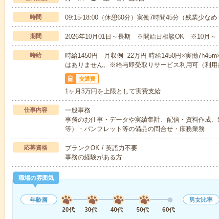
時間
09:15-18:00（休憩60分）実働7時間45分（残業少な
期間
2026年10月01日～長期 ※開始日相談OK ※10月～
時給
時給1450円 月収例 22万円 時給1450円×実働7h4
はありません。※給与即受取りサービス利用可（利用
交通費
1ヶ月3万円を上限として実費支給
仕事内容
一般事務
事務のお仕事・データや実績集計、配信・資料作成、
等）・パンフレット等の備品の問合せ・庶務業務
応募資格
ブランクOK / 英語力不要
事務の経験がある方
職場の雰囲気
年齢層
男女比率
20代
30代
40代
50代
60代