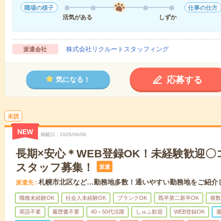
職場の様子
仕事の仕方
活気がある
しずか
株式会社リクルートスタッフィング
派遣会社
応募する
気になる！
未読
NEW
掲載日
2026/08/06
長期×安心＊WEB登録OK！未経験歓迎
スタッフ募集！
派遣
札幌市北区など…勤務地多数！通いやすい勤務地をご紹介
派遣先
職種未経験OK
社会人未経験OK
ブランクOK
既卒第二新卒OK
複数
英語不要
履歴書不要
40～50代活躍
しゅふ歓迎
WEB登録OK
週