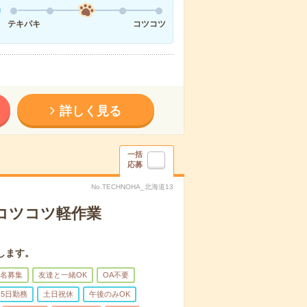
テキパキ
コツコツ
詳しく見る
一括
応募
No.TECHNOHA_北海道13
〇コツコツ軽作業
します。
名募集
友達と一緒OK
OA不要
5日勤務
土日祝休
午後のみOK