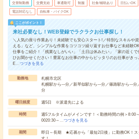
交替制勤務
交費支給
車通勤可
制服
社食/補助あり
日払いOK
電話対応なし
自転車・バイクOK
ここがポイント！
来社必要なし！WEB登録でラクラクお仕事探し！
＼人気の座り作業あり！未経験でも安心スタート!／特別なスキルや
える」など、シンプルな作業をコツコツ繰り返すお仕事など未経験O
仕事をご紹介！「残業なしがいい」「土日は休みたい」「家の近くで
ひお聞かせください！豊富なお仕事の中からピッタリのお仕事がきっ
E…
つづきを見る
勤務地
札幌市北区
札幌駅から---分／新琴似駅から---分／篠路駅から---分／
分
曜日頻度
週5日 ※派遣先による
時間
週5フルタイムがメインです！＜勤務時間の例＞8:00～17:008:
0020:30～…
つづきを見る
期間
即日～長期 ★応募から「最短2日後」に勤務OK！
す！