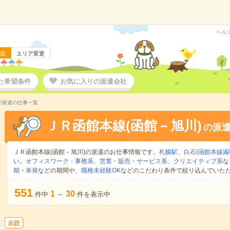
ヘル
版
エリア変更
た希望条件
お気に入りの派遣会社
の派遣の仕事一覧
ＪＲ函館本線(函館－旭川)
の派
ＪＲ函館本線(函館－旭川)の派遣のお仕事情報です。
札幌駅
、
白石(函館本線)
い。
オフィスワーク・事務系
、
営業・販売・サービス系
、
クリエイティブ系
な
期
・
単発
などの期間や、
職種未経験OK
などのこだわり条件で絞り込んでいた
551
1
30
件中
～
件を表示中
未読