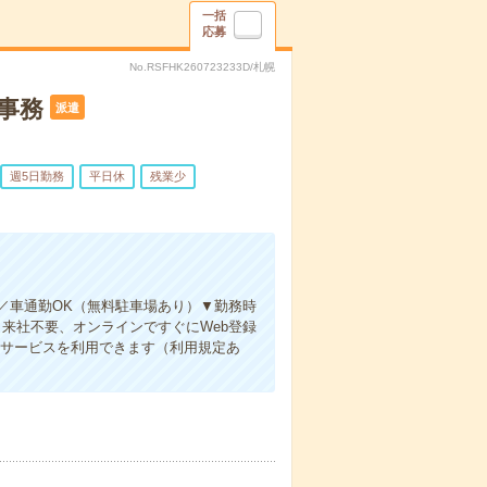
一括
応募
No.RSFHK260723233D/札幌
事務
派遣
週5日勤務
平日休
残業少
／車通勤OK（無料駐車場あり）▼勤務時
来社不要、オンラインですぐにWeb登録
りサービスを利用できます（利用規定あ