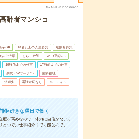
No.MNPWH856386-05
な高齢者マンショ
新卒OK
10名以上の大量募集
複数名募集
0歳以上活躍
しゅふ歓迎
WEB登録OK
16時前までの仕事
17時前までの仕事
副業・WワークOK
医療福祉
派遣多
電話対応なし
ルーティン
時間×好きな曜日で働く！
立度が高めなので、体力に自信がない方
ひとつでお仕事紹介まで可能なので、手