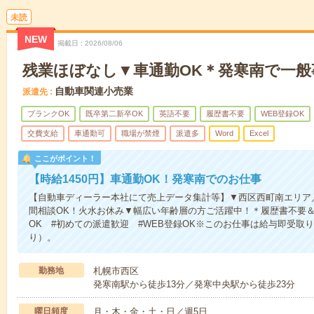
未読
NEW
掲載日
2026/08/06
残業ほぼなし▼車通勤OK＊発寒南で一般
自動車関連小売業
派遣先
ブランクOK
既卒第二新卒OK
英語不要
履歴書不要
WEB登録OK
交費支給
車通勤可
職場が禁煙
派遣多
Word
Excel
ここがポイント！
【時給1450円】車通勤OK！発寒南でのお仕事
【自動車ディーラー本社にて売上データ集計等】▼西区西町南エリア
間相談OK！火水お休み▼幅広い年齢層の方ご活躍中！＊履歴書不要＆
OK #初めての派遣歓迎 #WEB登録OK※このお仕事は給与即受取
り）。
勤務地
札幌市西区
発寒南駅から徒歩13分／発寒中央駅から徒歩23分
曜日頻度
月・木・金・土・日／週5日