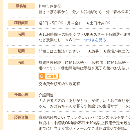
勤務地
札幌市厚別区
新さっぽろ駅から---分／大谷地駅から---分／森林公園(
曜日頻度
週3日～5日OK（月～金） ★土日休みOK
時間
★1日4時間～の時短シフトOK★スタート時間選べます！7:00～1
など残業なし！※Wワー…
つづきを見る
期間
開始日はご相談ください！ ★急募 ★職場が気に入
時給
無資格未経験：時給1300円～ 経験者：時給1350
選べます）※稼働開始時は手続き完了次第のお支払い
交通費
交通費全額支給※規定有
仕事内容
介護関連
＊入居者の方の「ありがとう」が嬉しい＊お年寄りを
ゃん、おばあちゃんが暮らす施設での生活サポートを
応募資格
職種未経験OK / ブランクOK / パソコンスキル不要 /
無資格・未経験OK年齢不問★10名以上採用予定★履
までに担当より電話・メールでご連絡2)電話で登録…