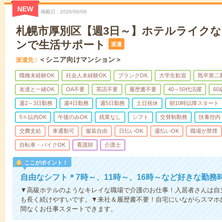
NEW
掲載日
2026/08/06
札幌市厚別区【週3日～】ホテルライク
ンで生活サポート
派遣
＜シニア向けマンション＞
派遣先
職種未経験OK
社会人未経験OK
ブランクOK
大学生歓迎
既卒第二
友達と一緒OK
OA不要
英語不要
履歴書不要
40～50代活躍
6
週2～3日勤務
週4日勤務
週5日勤務
土日祝休
朝10時以降スタート
5ｈ以内OK
午後のみOK
残業なし
シフト
交替制勤務
扶養控内
交費支給
車通勤可
服装自由
日払いOK
週払いOK
職場が禁煙
自転車・バイクOK
看護師
介護士
ここがポイント！
自由なシフト＊7時～、11時～、16時～など好きな勤務
▼高級ホテルのようなキレイな職場で介護のお仕事！入居者さんは自
も長く続けやすいです。▼来社＆履歴書不要！自宅にいながらスマホ
間なくお仕事スタートできます。