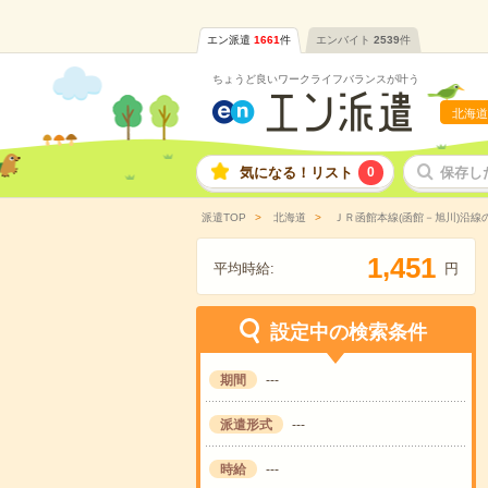
エン派遣
1661
件
エンバイト
2539
件
ちょうど良いワークライフバランスが叶う
北海道
気になる！リスト
0
保存し
派遣TOP
北海道
ＪＲ函館本線(函館－旭川)沿線
,
1
4
5
1
平均時給:
円
設定中の検索条件
期間
---
派遣形式
---
時給
---