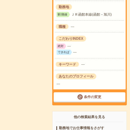
勤務地
ＪＲ函館本線(函館－旭川)
駅/路線
職種
---
こだわりINDEX
---
絶対
---
できれば
キーワード
---
あなたのプロフィール
---
条件の変更
他の検索結果を見る
勤務地でお仕事情報をさがす