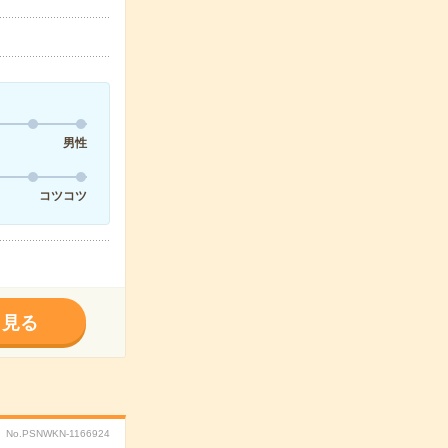
男性
コツコツ
く見る
No.PSNWKN-1166924