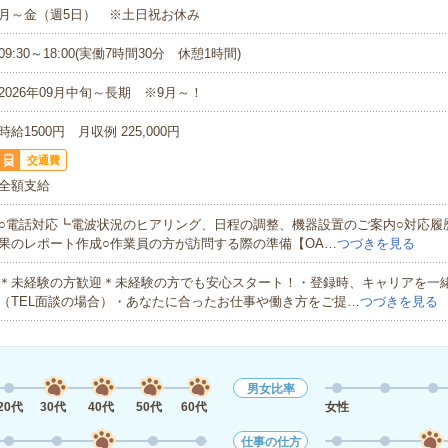
月～金（週5日） ※土日祝お休み
09:30～18:00(実働7時間30分 休憩1時間)
2026年09月中旬～長期 ※9月～！
時給1500円 月収例 225,000円
交通費
全額支給
○電話対応┗電波状況のヒアリング、日程の調整、機器設置のご案内○対応履
果のレポート作成○作業員の方が訪問する際の準備【OA…
つづきを見る
＊未経験の方歓迎＊未経験の方でも安心スタート！・登録時、キャリアを一
（TEL面談の場合）・あなたに合ったお仕事や働き方をご提…
つづきを見る
男女比率
20代
30代
40代
50代
60代
女性
仕事の仕方