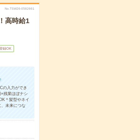
No.TSW26-0582661
！高時給1
B登録OK
↑
Cの入力ができ
円×残業ほぼナシ
OK＊髪型やネイ
に、未来につな