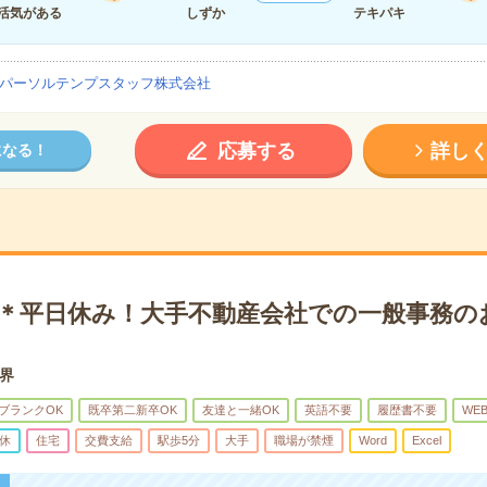
活気がある
しずか
テキパキ
パーソルテンプスタッフ株式会社
応募する
詳し
になる！
K＊平日休み！大手不動産会社での一般事務の
界
ブランクOK
既卒第二新卒OK
友達と一緒OK
英語不要
履歴書不要
WE
休
住宅
交費支給
駅歩5分
大手
職場が禁煙
Word
Excel
！