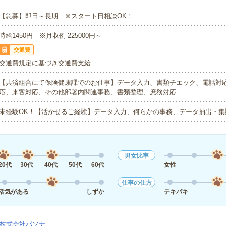
【急募】即日～長期 ※スタート日相談OK！
時給1450円 ※月収例 225000円～
交通費
交通費規定に基づき交通費支給
【共済組合にて保険健康課でのお仕事】データ入力、書類チエック、電話対
応、来客対応、その他部署内関連事務、書類整理、庶務対応
未経験OK！【活かせるご経験】データ入力、何らかの事務、データ抽出・集
男女比率
20代
30代
40代
50代
60代
女性
仕事の仕方
活気がある
しずか
テキパキ
株式会社パソナ