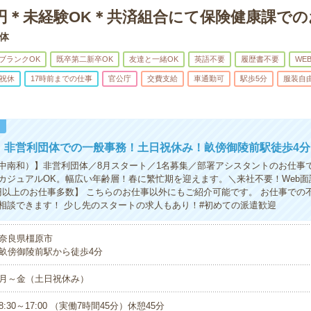
0円＊未経験OK＊共済組合にて保険健康課で
体
ブランクOK
既卒第二新卒OK
友達と一緒OK
英語不要
履歴書不要
WE
祝休
17時前までの仕事
官公庁
交費支給
車通勤可
駅歩5分
服装自
！
円！非営利団体での一般事務！土日祝休み！畝傍御陵前駅徒歩4分
中南和）】非営利団体／8月スタート／1名募集／部署アシスタントのお仕事
カジュアルOK。幅広い年齢層！春に繁忙期を迎えます。＼来社不要！Web面
00円以上のお仕事多数】 こちらのお仕事以外にもご紹介可能です。 お仕事での
相談できます！ 少し先のスタートの求人もあり！#初めての派遣歓迎
奈良県橿原市
畝傍御陵前駅から徒歩4分
月～金（土日祝休み）
8:30～17:00 （実働7時間45分）休憩45分