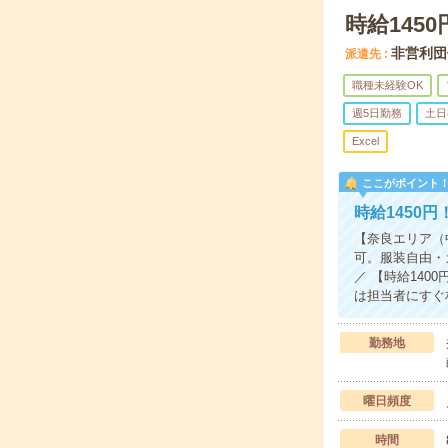
時給145
非営利団
派遣先
職種未経験OK
週5日勤務
土日
Excel
ここがポイント
時給1450
【奈良エリア（
可。服装自由・
／ 【時給14
は担当者にすぐ
勤務地
曜日頻度
時間