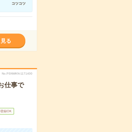
コツコツ
く見る
No.PSNWKN-1171400
お仕事で
B登録OK