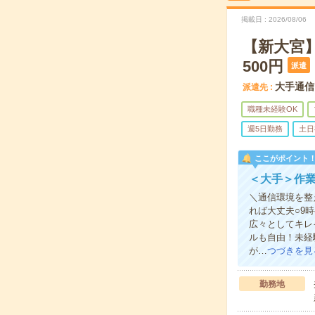
掲載日
2026/08/06
【新大宮
500円
派遣
大手通信
派遣先
職種未経験OK
週5日勤務
土日
ここがポイント
＜大手＞作業
＼通信環境を整
れば大丈夫○9
広々としてキレ
ルも自由！未経
が…
つづきを見
勤務地