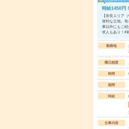
時給1450
【奈良エリア（
便利な立地。有
事以外にもご紹
求人もあり！#
勤務地
曜日頻度
時間
期間
時給
仕事内容