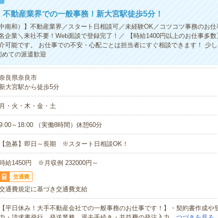
円！不動産業界での一般事務！新大宮駅徒歩5分！
中南和）】不動産業界／スタート日相談可／未経験OK／コツコツ事務のお仕
名企業＼来社不要！Web面談で登録完了！／ 【時給1400円以上のお仕事多数
介可能です。 お仕事での不安・心配ごとは担当者にすぐ相談できます！ 少
初めての派遣歓迎
奈良県奈良市
新大宮駅から徒歩5分
月・火・木・金・土
9:00～18:00 （実働8時間）休憩60分
【急募】即日～長期 ※スタート日相談OK！
時給1450円 ※月収例 232000円～
交通費
交通費規定に基づき交通費支給
【平日休み！大手不動産会社での一般事務のお仕事です！】・契約書作成や
力・請求書発行、発送業務、退去手続き・共益費の発注入力…
つづきを見る