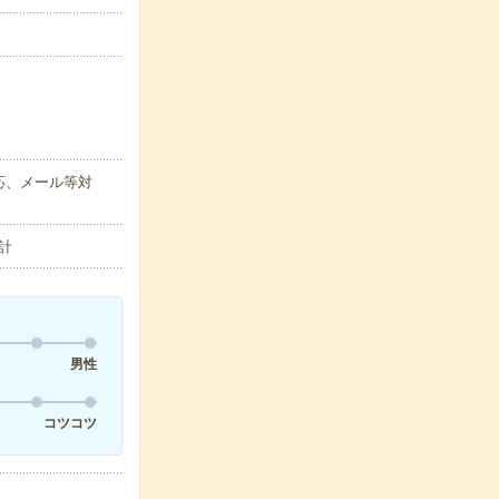
応、メール等対
計
男性
コツコツ