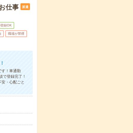
のお仕事
派遣
B登録OK
由
職場が禁煙
！
です！車通勤
談で登録完了！
不安・心配ごと