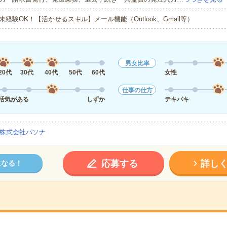
未経験OK！【活かせるスキル】メール機能（Outlook、Gmail等）
男女比率
20代
30代
40代
50代
60代
女性
仕事の仕方
活気がある
しずか
テキパキ
株式会社パソナ
応募する
詳し
になる！