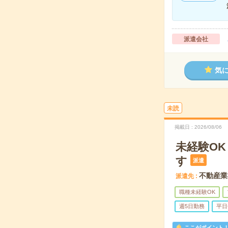
派遣会社
気
未読
掲載日
2026/08/06
未経験O
す
派遣
不動産業
派遣先
職種未経験OK
週5日勤務
平日
ここがポイント