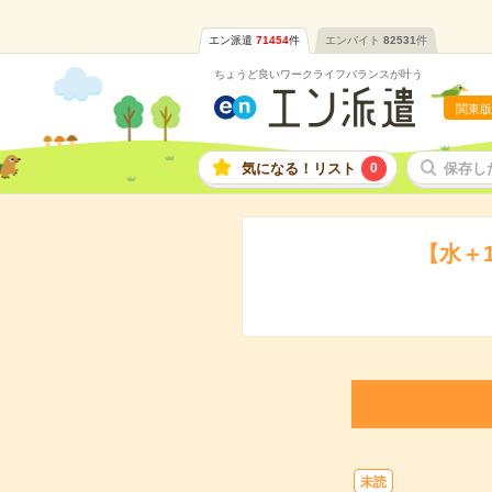
エン派遣
71454
件
エンバイト
82531
件
ちょうど良いワークライフバランスが叶う
関東版
気になる！リスト
0
保存し
【水＋
未読