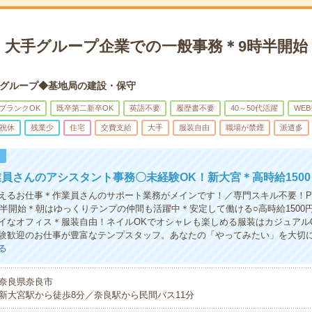
】大手グループ企業での一般事務＊9時半開始
グループ◆基地局の建設・保守
ブランクOK
既卒第二新卒OK
英語不要
履歴書不要
40～50代活躍
WE
祝休
残業少
住宅
交費支給
大手
服装自由
職場が禁煙
派遣多
！
員さんのアシスタント事務〇未経験OK！新大宮＊高時給1500
えるお仕事＊作業員さんのサポート業務がメインです！／専門スキル不要！P
時半開始＊朝はゆっくりテンプの仲間も活躍中＊安定して働ける○高時給1500
イなオフィス＊服装自由！ネイルOKでオシャレも楽しめる服装はカジュアル
験歓迎のお仕事が豊富なテンプスタッフ。あなたの「やってみたい」を大切
る
奈良県奈良市
新大宮駅から徒歩8分／奈良駅から民間バス11分