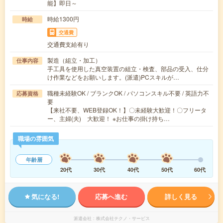
能】即日～
時給1300円
時給
交通費
交通費支給有り
製造（組立・加工）
仕事内容
手工具を使用した真空装置の組立・検査、部品の受入、仕分
け作業などをお願いします。(派遣)PCスキルが…
職種未経験OK / ブランクOK / パソコンスキル不要 / 英語力不
応募資格
要
【来社不要、WEB登録OK！】〇未経験大歓迎！〇フリータ
ー、主婦(夫) 大歓迎！ ※お仕事の掛け持ち…
職場の雰囲気
年齢層
20代
30代
40代
50代
60代
気になる!
応募へ進む
詳しく見る
派遣会社
株式会社テクノ・サービス