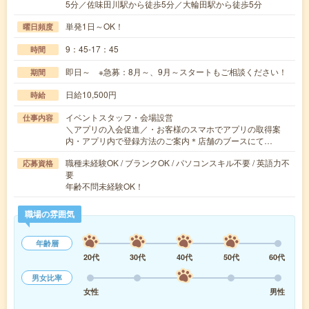
5分／佐味田川駅から徒歩5分／大輪田駅から徒歩5分
単発1日～OK！
曜日頻度
9：45-17：45
時間
即日～ ※急募：8月～、9月～スタートもご相談ください！
期間
日給10,500円
時給
イベントスタッフ・会場設営
仕事内容
＼アプリの入会促進／・お客様のスマホでアプリの取得案
内・アプリ内で登録方法のご案内＊店舗のブースにて…
職種未経験OK / ブランクOK / パソコンスキル不要 / 英語力不
応募資格
要
年齢不問未経験OK！
職場の雰囲気
年齢層
20代
30代
40代
50代
60代
男女比率
女性
男性