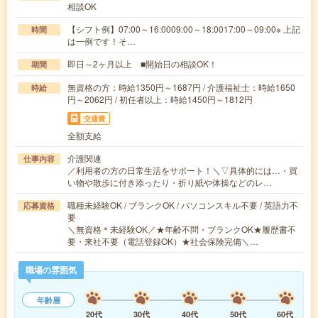
相談OK
【シフト例】07:00～16:0009:00～18:0017:00～09:00※ 上記
時間
は一例です！そ…
即日～2ヶ月以上 ■開始日の相談OK！
期間
無資格の方：時給1350円～1687円 / 介護福祉士：時給1650
時給
円～2062円 / 初任者以上：時給1450円～1812円
交通費
全額支給
介護関連
仕事内容
／利用者の方の日常生活をサポート！＼▽具体的には…・買
い物や散歩に付き添ったり・折り紙や体操などのレ…
職種未経験OK / ブランクOK / パソコンスキル不要 / 英語力不
応募資格
要
＼無資格＊未経験OK／★年齢不問・ブランクOK★履歴書不
要・来社不要（電話登録OK）★社会保険完備＼…
職場の雰囲気
年齢層
20代
30代
40代
50代
60代