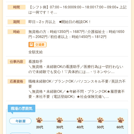
【シフト例】07:00～16:0009:00～18:0017:00～09:00※ 上記
時間
は一例です！そ…
即日～2ヶ月以上 ■開始日の相談OK！
期間
無資格の方：時給1350円～1687円 / 介護福祉士：時給1650
時給
円～2062円 / 初任者以上：時給1450円～1812円
交通費
全額支給
看護助手
仕事内容
＼無資格・未経験OKの看護助手／医療行為は一切行わない
ので未経験でも安心！▽具体的には…・リネンやシ…
職種未経験OK / ブランクOK / パソコンスキル不要 / 英語力不
応募資格
要
＼無資格＊未経験OK／★年齢不問・ブランクOK★履歴書不
要・来社不要（電話登録OK）★社会保険完備＼…
職場の雰囲気
年齢層
20代
30代
40代
50代
60代