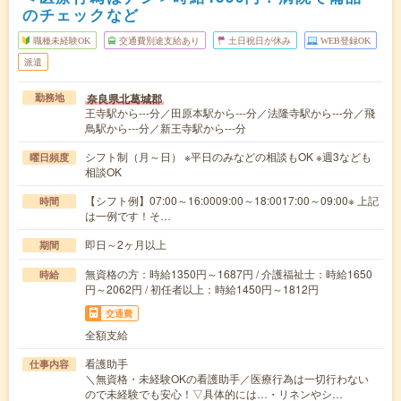
のチェックなど
職種未経験OK
交通費別途支給あり
土日祝日が休み
WEB登録OK
派遣
奈良県北葛城郡
勤務地
王寺駅から---分／田原本駅から---分／法隆寺駅から---分／飛
鳥駅から---分／新王寺駅から---分
シフト制（月～日） ※平日のみなどの相談もOK ※週3なども
曜日頻度
相談OK
【シフト例】07:00～16:0009:00～18:0017:00～09:00※ 上記
時間
は一例です！そ…
即日～2ヶ月以上
期間
無資格の方：時給1350円～1687円 / 介護福祉士：時給1650
時給
円～2062円 / 初任者以上：時給1450円～1812円
交通費
全額支給
看護助手
仕事内容
＼無資格・未経験OKの看護助手／医療行為は一切行わない
ので未経験でも安心！▽具体的には…・リネンやシ…