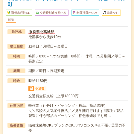
町
職種未経験OK
交通費別途支給あり
土日祝日が休み
残業なし
派遣
奈良県北葛城郡
勤務地
池部駅から徒歩10分
勤務日／月曜日～金曜日
曜日頻度
時間／8:00～17:15(実働 8時間) 休憩 75分期間／即日～
時間
長期安定
期間／即日～長期安定
期間
時給1180円
時給
交通費
交通費全額支給（上限13000円)
軽作業（仕分け・ピッキング・検品、商品管理）
仕事内容
＼＼広陵の人気案件復活／／見学随時行けます!!職種：製品
製造に伴う部品のピッキング、梱包未経験でも可…
職種未経験OK / ブランクOK / パソコンスキル不要 / 英語力不
応募資格
要