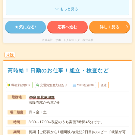
もっと見る
気になる!
応募へ進む
詳しく見る
派遣会社
サポート人材センター株式会社
未読
高時給！日勤のお仕事！組立・検査など
職種未経験OK
交通費別途支給あり
WEB登録OK
派遣
奈良県北葛城郡
勤務地
法隆寺駅から車7分
月～金・土
曜日頻度
8:30～17:00※表記のうち実働7時間45分です。
時間
長期【ご応募から1週間以内(最短2日目)のスピード就業が可
期間