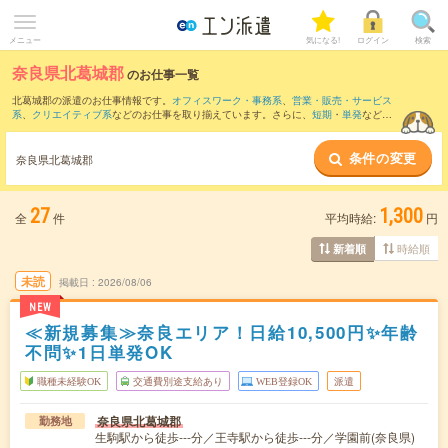
メニュー
気になる!
ログイン
検索
奈良県北葛城郡
のお仕事一覧
北葛城郡の派遣のお仕事情報です。
オフィスワーク・事務系
、
営業・販売・サービス
系
、
クリエイティブ系
などのお仕事を取り揃えています。さらに、
短期
・
単発
などの
期間や、
職種未経験OK
などのこだわり条件で絞り込んでいただけます。
条件の変更
また、
生駒郡
・
磯城郡
・
香芝市
・
大和高田市
など隣接エリアのお仕事もご確認いただ
奈良県北葛城郡
けます。
27
1,300
全
件
平均時給:
円
時給順
新着順
未読
掲載日
2026/08/06
NEW
≪新規募集≫奈良エリア！日給10,500円✨年齢
不問✨1日単発OK
職種未経験OK
交通費別途支給あり
WEB登録OK
派遣
奈良県北葛城郡
勤務地
生駒駅から徒歩---分／王寺駅から徒歩---分／学園前(奈良県)