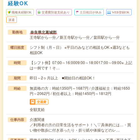
経験OK
職種未経験OK
交通費別途支給あり
土日祝日が休み
WEB登録OK
派遣
奈良県北葛城郡
勤務地
王寺駅から---分／新王寺駅から---分／畠田駅から---分
シフト制（月～日） ※平日のみなどの相談もOK ※週3なども
曜日頻度
相談OK
【シフト例】07:00～16:0009:00～18:0017:00～09:00※ 上記
時間
は一例です！そ…
即日～2ヶ月以上 ■開始日の相談OK！
期間
無資格の方：時給1350円～1687円 / 介護福祉士：時給1650
時給
円～2062円 / 初任者以上：時給1450円～1812円
交通費
全額支給
介護関連
仕事内容
／利用者の方の日常生活をサポート！＼▽具体的には…・買
い物や散歩に付き添ったり・折り紙や体操などのレ…
職種未経験OK / ブランクOK / パソコンスキル不要 / 英語力不