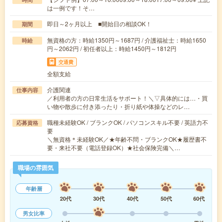
は一例です！そ…
即日～2ヶ月以上 ■開始日の相談OK！
期間
無資格の方：時給1350円～1687円 / 介護福祉士：時給1650
時給
円～2062円 / 初任者以上：時給1450円～1812円
交通費
全額支給
介護関連
仕事内容
／利用者の方の日常生活をサポート！＼▽具体的には…・買
い物や散歩に付き添ったり・折り紙や体操などのレ…
職種未経験OK / ブランクOK / パソコンスキル不要 / 英語力不
応募資格
要
＼無資格＊未経験OK／★年齢不問・ブランクOK★履歴書不
要・来社不要（電話登録OK）★社会保険完備＼…
職場の雰囲気
年齢層
20代
30代
40代
50代
60代
男女比率