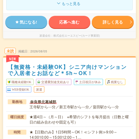
もっと見る
気になる!
応募へ進む
詳しく見る
派遣会社
株式会社エーエスピー(カード事業部)
未読
掲載日
2026/08/05
NEW
【無資格・未経験OK】シニア向けマンション
で入居者とお話など＊5h～OK！
職種未経験OK
交通費別途支給あり
土日祝日が休み
残業なし
WEB登録OK
派遣
奈良県北葛城郡
勤務地
王寺駅から---分／新王寺駅から---分／畠田駅から---分
★週4日～（月～日） ※希望のシフトを毎月提出（日数と曜
曜日頻度
日の組み合わせや固定も可）
★【日勤のみ】1日5時間～OK！≪シフト例≫9:00～
時間
14:0010:00～15:0012:00～1…