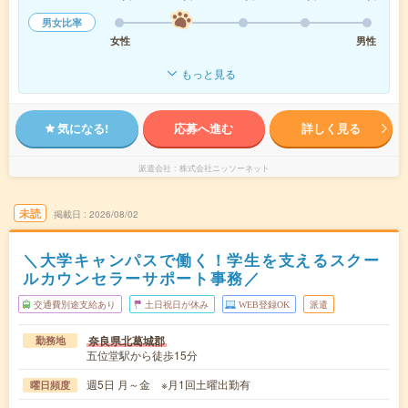
男女比率
女性
男性
もっと見る
気になる!
応募へ進む
詳しく見る
派遣会社
株式会社ニッソーネット
未読
掲載日
2026/08/02
＼大学キャンパスで働く！学生を支えるスクー
ルカウンセラーサポート事務／
交通費別途支給あり
土日祝日が休み
WEB登録OK
派遣
奈良県北葛城郡
勤務地
五位堂駅から徒歩15分
週5日 月～金 ※月1回土曜出勤有
曜日頻度