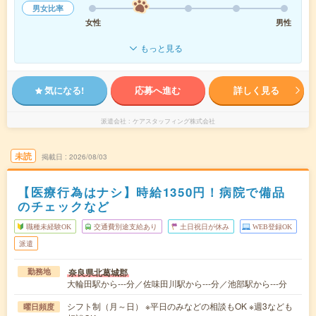
男女比率
女性
男性
もっと見る
気になる!
応募へ進む
詳しく見る
派遣会社
ケアスタッフィング株式会社
未読
掲載日
2026/08/03
【医療行為はナシ】時給1350円！病院で備品
のチェックなど
職種未経験OK
交通費別途支給あり
土日祝日が休み
WEB登録OK
派遣
奈良県北葛城郡
勤務地
大輪田駅から---分／佐味田川駅から---分／池部駅から---分
シフト制（月～日） ※平日のみなどの相談もOK ※週3なども
曜日頻度