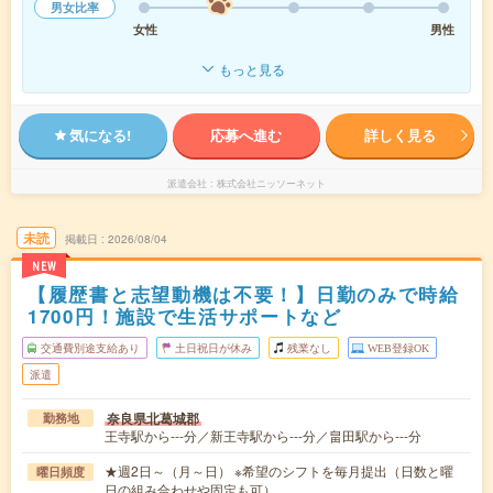
男女比率
女性
男性
もっと見る
気になる!
応募へ進む
詳しく見る
派遣会社
株式会社ニッソーネット
未読
掲載日
2026/08/04
NEW
【履歴書と志望動機は不要！】日勤のみで時給
1700円！施設で生活サポートなど
交通費別途支給あり
土日祝日が休み
残業なし
WEB登録OK
派遣
奈良県北葛城郡
勤務地
王寺駅から---分／新王寺駅から---分／畠田駅から---分
★週2日～（月～日） ※希望のシフトを毎月提出（日数と曜
曜日頻度
日の組み合わせや固定も可）