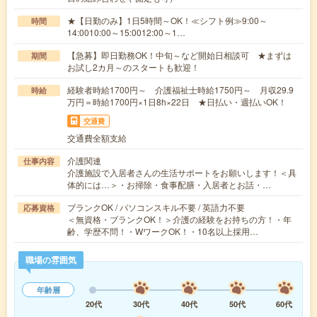
★【日勤のみ】1日5時間～OK！≪シフト例≫9:00～
時間
14:0010:00～15:0012:00～1…
【急募】即日勤務OK！中旬～など開始日相談可 ★まずは
期間
お試し2カ月～のスタートも歓迎！
経験者時給1700円～ 介護福祉士時給1750円～ 月収29.9
時給
万円＝時給1700円×1日8h×22日 ★日払い・週払いOK！
交通費
交通費全額支給
介護関連
仕事内容
介護施設で入居者さんの生活サポートをお願いします！＜具
体的には…＞・お掃除・食事配膳・入居者とお話・…
ブランクOK / パソコンスキル不要 / 英語力不要
応募資格
＜無資格・ブランクOK！＞介護の経験をお持ちの方！・年
齢、学歴不問！・WワークOK！・10名以上採用…
職場の雰囲気
年齢層
20代
30代
40代
50代
60代