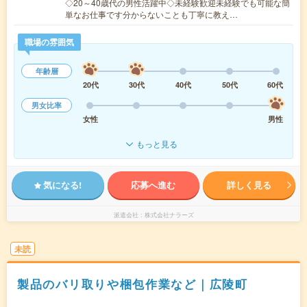
◇20～40歳代の男性活躍中◇未経験歓迎未経験でも可能な簡
単なお仕事です分からないことも丁寧に教え…
職場の雰囲気
年齢層
20代
30代
40代
50代
60代
男女比率
女性
男性
もっと見る
気になる!
応募へ進む
詳しく見る
派遣会社
株式会社ナラーズ
未読
製品のバリ取りや梱包作業など｜広陵町