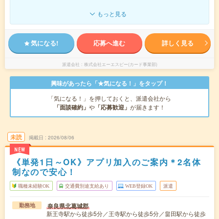
もっと見る
気になる!
応募へ進む
詳しく見る
派遣会社
株式会社エーエスピー(カード事業部)
興味があったら「★気になる！」をタップ！
「気になる！」を押しておくと、派遣会社から
「面談確約」
や
「応募歓迎」
が届きます！
未読
掲載日
2026/08/06
NEW
《単発1日～OK》アプリ加入のご案内＊2名体
制なので安心！
職種未経験OK
交通費別途支給あり
WEB登録OK
派遣
奈良県北葛城郡
勤務地
新王寺駅から徒歩5分／王寺駅から徒歩5分／畠田駅から徒歩