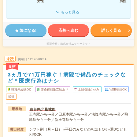
女性
男性
もっと見る
気になる!
応募へ進む
詳しく見る
派遣会社
株式会社ニッソーネット
未読
掲載日
2026/08/04
NEW
3ヵ月で71万円稼ぐ！病院で備品のチェックな
ど＊医療行為はナシ
職種未経験OK
交通費別途支給あり
土日祝日が休み
WEB登録OK
派遣
奈良県北葛城郡
勤務地
王寺駅から---分／田原本駅から---分／法隆寺駅から---分／飛
鳥駅から---分／新王寺駅から---分
シフト制（月～日） ※平日のみなどの相談もOK ※週3なども
曜日頻度
相談OK