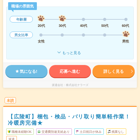
職場の雰囲気
年齢層
20代
30代
40代
50代
60代
男女比率
女性
男性
もっと見る
気になる!
応募へ進む
詳しく見る
派遣会社
株式会社ナラーズ
未読
【広陵町】梱包・検品・バリ取り簡単軽作業！
冷暖房完備★
職種未経験OK
交通費別途支給あり
土日祝日が休み
残業なし
派遣