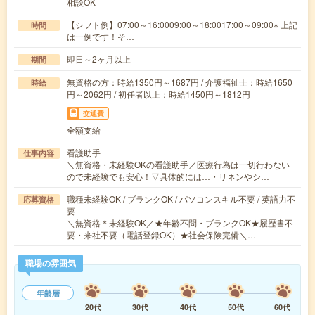
相談OK
【シフト例】07:00～16:0009:00～18:0017:00～09:00※ 上記
時間
は一例です！そ…
即日～2ヶ月以上
期間
無資格の方：時給1350円～1687円 / 介護福祉士：時給1650
時給
円～2062円 / 初任者以上：時給1450円～1812円
交通費
全額支給
看護助手
仕事内容
＼無資格・未経験OKの看護助手／医療行為は一切行わない
ので未経験でも安心！▽具体的には…・リネンやシ…
職種未経験OK / ブランクOK / パソコンスキル不要 / 英語力不
応募資格
要
＼無資格＊未経験OK／★年齢不問・ブランクOK★履歴書不
要・来社不要（電話登録OK）★社会保険完備＼…
職場の雰囲気
年齢層
20代
30代
40代
50代
60代