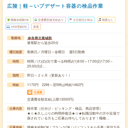
広陵｜軽～いプデザート容器の検品作業
職種未経験OK
交通費別途支給あり
土日祝日が休み
残業なし
WEB登録OK
派遣
奈良県北葛城郡
勤務地
箸尾駅から徒歩20分
勤務日／月曜日～金曜日 週5日勤務
曜日頻度
時間／(1)(2)(3)で選べる時間♪(1)9:00～17:00(2)17:00～
時間
25:00(3)2…
即日～２ヶ月（更新あり！）
期間
1170円 22時～翌5時は時給1462円
時給
交通費
交通費全額支給(上限13000円)
軽作業（仕分け・ピッキング・検品、商品管理）
仕事内容
★☆★久しぶりの時間枠復活★☆★転職活動中の方や近場で
探されている方もご応募お待ちしております！職種…
職種未経験OK / ブランクOK / パソコンスキル不要 / 英語力不
応募資格