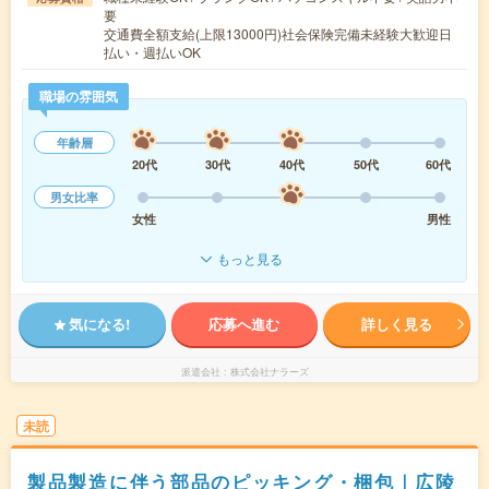
要
交通費全額支給(上限13000円)社会保険完備未経験大歓迎日
払い・週払いOK
職場の雰囲気
年齢層
20代
30代
40代
50代
60代
男女比率
女性
男性
もっと見る
気になる!
応募へ進む
詳しく見る
派遣会社
株式会社ナラーズ
未読
製品製造に伴う部品のピッキング・梱包｜広陵