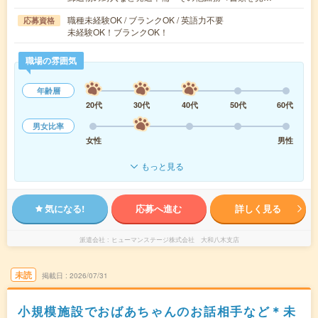
職種未経験OK / ブランクOK / 英語力不要
応募資格
未経験OK！ブランクOK！
職場の雰囲気
年齢層
20代
30代
40代
50代
60代
男女比率
女性
男性
もっと見る
気になる!
応募へ進む
詳しく見る
派遣会社
ヒューマンステージ株式会社 大和八木支店
未読
掲載日
2026/07/31
小規模施設でおばあちゃんのお話相手など＊未