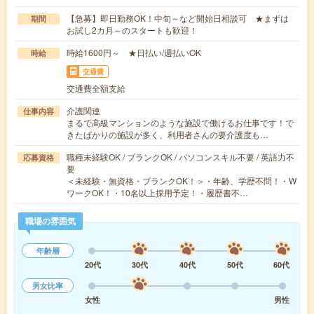
【急募】即日勤務OK！中旬～など開始日相談可 ★まずは
期間
お試し2カ月～のスタートも歓迎！
時給1600円～ ★日払い/週払いOK
時給
交通費
交通費全額支給
介護関連
仕事内容
まるで高級マンションのような施設で働けるお仕事です！で
きたばかりの施設が多く、利用者さんの要介護度も…
職種未経験OK / ブランクOK / パソコンスキル不要 / 英語力不
応募資格
要
＜未経験・無資格・ブランクOK！＞・年齢、学歴不問！・W
ワークOK！・10名以上採用予定！・履歴書不…
職場の雰囲気
年齢層
20代
30代
40代
50代
60代
男女比率
女性
男性