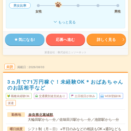
男女比率
女性
男性
もっと見る
気になる!
応募へ進む
詳しく見る
派遣会社
株式会社ニッソーネット
未読
掲載日
2026/08/03
3ヵ月で71万円稼ぐ！未経験OK＊おばあちゃん
のお話相手など
職種未経験OK
交通費別途支給あり
土日祝日が休み
WEB登録OK
派遣
奈良県北葛城郡
勤務地
大輪田駅から---分／佐味田川駅から---分／池部駅から---分
シフト制（月～日） ※平日のみなどの相談もOK ※週3なども
曜日頻度