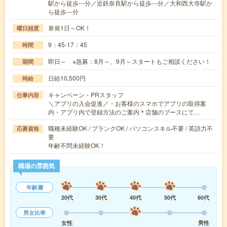
駅から徒歩---分／近鉄奈良駅から徒歩---分／大和西大寺駅か
ら徒歩---分
単発1日～OK！
曜日頻度
9：45-17：45
時間
即日～ ※急募：8月～、9月～スタートもご相談ください！
期間
日給10,500円
時給
キャンペーン・PRスタッフ
仕事内容
＼アプリの入会促進／・お客様のスマホでアプリの取得案
内・アプリ内で登録方法のご案内＊店舗のブースにて…
職種未経験OK / ブランクOK / パソコンスキル不要 / 英語力不
応募資格
要
年齢不問未経験OK！
職場の雰囲気
年齢層
20代
30代
40代
50代
60代
男女比率
女性
男性