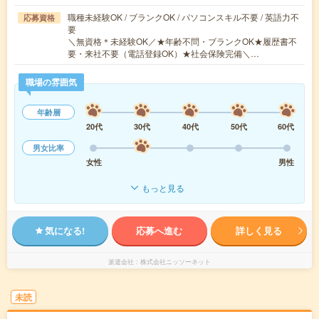
職種未経験OK / ブランクOK / パソコンスキル不要 / 英語力不
応募資格
要
＼無資格＊未経験OK／★年齢不問・ブランクOK★履歴書不
要・来社不要（電話登録OK）★社会保険完備＼…
職場の雰囲気
年齢層
20代
30代
40代
50代
60代
男女比率
女性
男性
もっと見る
気になる!
応募へ進む
詳しく見る
派遣会社
株式会社ニッソーネット
未読