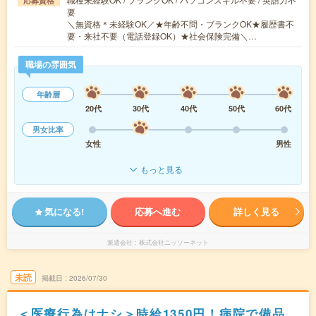
応募資格
要
＼無資格＊未経験OK／★年齢不問・ブランクOK★履歴書不
要・来社不要（電話登録OK）★社会保険完備＼…
職場の雰囲気
年齢層
20代
30代
40代
50代
60代
男女比率
女性
男性
もっと見る
気になる!
応募へ進む
詳しく見る
派遣会社
株式会社ニッソーネット
未読
掲載日
2026/07/30
＜医療行為はナシ＞時給1350円！病院で備品