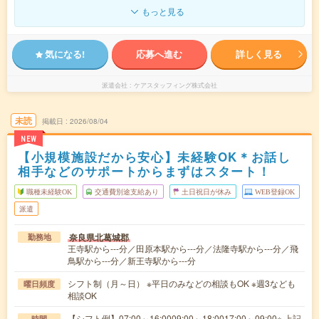
もっと見る
気になる!
応募へ進む
詳しく見る
派遣会社
ケアスタッフィング株式会社
未読
掲載日
2026/08/04
NEW
【小規模施設だから安心】未経験OK＊お話し
相手などのサポートからまずはスタート！
職種未経験OK
交通費別途支給あり
土日祝日が休み
WEB登録OK
派遣
奈良県北葛城郡
勤務地
王寺駅から---分／田原本駅から---分／法隆寺駅から---分／飛
鳥駅から---分／新王寺駅から---分
シフト制（月～日） ※平日のみなどの相談もOK ※週3なども
曜日頻度
相談OK
【シフト例】07:00～16:0009:00～18:0017:00～09:00※ 上記
時間