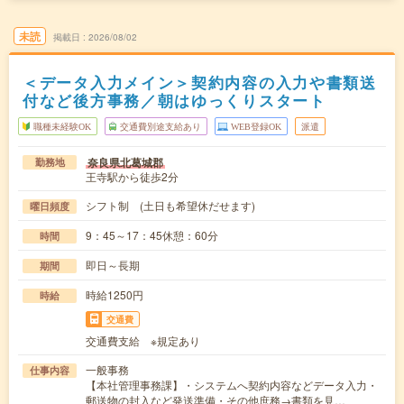
未読
掲載日
2026/08/02
＜データ入力メイン＞契約内容の入力や書類送
付など後方事務／朝はゆっくりスタート
職種未経験OK
交通費別途支給あり
WEB登録OK
派遣
奈良県北葛城郡
勤務地
王寺駅から徒歩2分
シフト制 (土日も希望休だせます)
曜日頻度
9：45～17：45休憩：60分
時間
即日～長期
期間
時給1250円
時給
交通費
交通費支給 ※規定あり
一般事務
仕事内容
【本社管理事務課】・システムへ契約内容などデータ入力・
郵送物の封入など発送準備・その他庶務→書類を見…