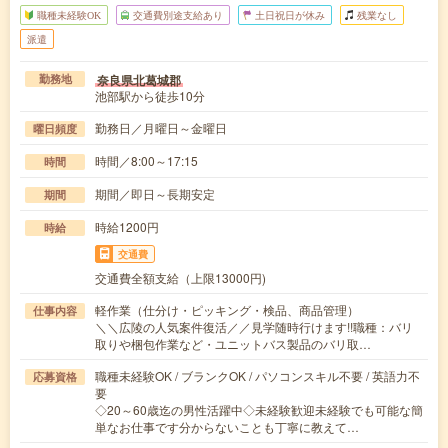
職種未経験OK
交通費別途支給あり
土日祝日が休み
残業なし
派遣
奈良県北葛城郡
勤務地
池部駅から徒歩10分
勤務日／月曜日～金曜日
曜日頻度
時間／8:00～17:15
時間
期間／即日～長期安定
期間
時給1200円
時給
交通費
交通費全額支給（上限13000円)
軽作業（仕分け・ピッキング・検品、商品管理）
仕事内容
＼＼広陵の人気案件復活／／見学随時行けます!!職種：バリ
取りや梱包作業など・ユニットバス製品のバリ取…
職種未経験OK / ブランクOK / パソコンスキル不要 / 英語力不
応募資格
要
◇20～60歳迄の男性活躍中◇未経験歓迎未経験でも可能な簡
単なお仕事です分からないことも丁寧に教えて…