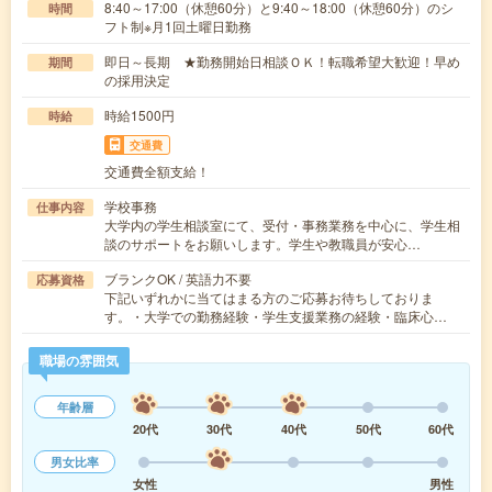
8:40～17:00（休憩60分）と9:40～18:00（休憩60分）のシ
時間
フト制※月1回土曜日勤務
即日～長期 ★勤務開始日相談ＯＫ！転職希望大歓迎！早め
期間
の採用決定
時給1500円
時給
交通費
交通費全額支給！
学校事務
仕事内容
大学内の学生相談室にて、受付・事務業務を中心に、学生相
談のサポートをお願いします。学生や教職員が安心…
ブランクOK / 英語力不要
応募資格
下記いずれかに当てはまる方のご応募お待ちしておりま
す。・大学での勤務経験・学生支援業務の経験・臨床心…
職場の雰囲気
年齢層
20代
30代
40代
50代
60代
男女比率
女性
男性