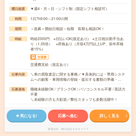
▼週4・月～日・シフト制（固定シフト相談可）
曜日頻度
1日7h9:00～21:00の間
時間
＜急募＞開始日相談～短期 長期も相談OK！
期間
時給2000円 ※日払いOK(規定あり) ※土日祝出勤手当あ
時給
り（1.35倍） ※昇格あり（月収4万円以上UP、前年昇格
者15%）
交通費
交通費支給（規定あり）
＼車の買取査定に関する事務／▼具体的には・専用システ
仕事内容
ムへの顧客・車両情報の登録・提出する書類の準備・…
職種未経験OK / ブランクOK / パソコンスキル不要 / 英語力
応募資格
不要
＼未経験の方も大歓迎／弊社スタッフも多数活躍中！
気になる!
応募へ進む
詳しく見る
派遣会社
株式会社ネオキャリア