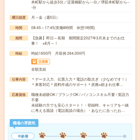
本町駅から徒歩3分／淀屋橋駅から---分／堺筋本町駅から--
-分
月～金（週5日）
曜日頻度
08:45～17:45(実働8時間 休憩1時間)
時間
【急募】即日～長期 期間限定2027年3月末までのお仕
期間
事！ ※8月～！
時給1650円 月収例 264,000円
時給
交通費
全額支給
＊データ入力、伝票入力＊電話の取次ぎ（少なめです！）
仕事内容
＊来客対応＊資料作成のサポート＊庶務※頼まれ仕事…
職種未経験OK / ブランクOK / パソコンスキル不要 / 英語力
応募資格
不要
未経験の方でも安心スタート！・登録時、キャリアを一緒
に考える面談（電話面談の場合）・あなたに合ったお…
職場の雰囲気
年齢層