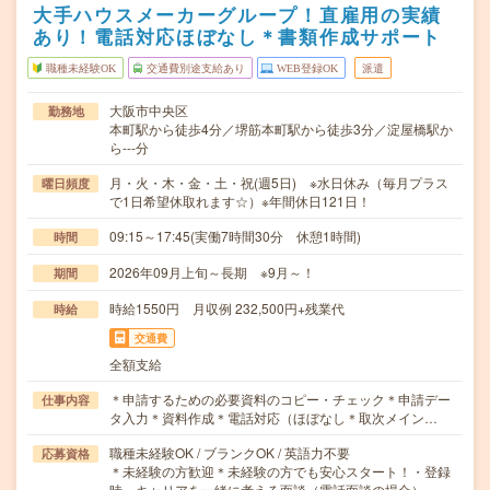
大手ハウスメーカーグループ！直雇用の実績
あり！電話対応ほぼなし＊書類作成サポート
職種未経験OK
交通費別途支給あり
WEB登録OK
派遣
大阪市中央区
勤務地
本町駅から徒歩4分／堺筋本町駅から徒歩3分／淀屋橋駅か
ら---分
月・火・木・金・土・祝(週5日) ※水日休み（毎月プラス
曜日頻度
で1日希望休取れます☆）※年間休日121日！
09:15～17:45(実働7時間30分 休憩1時間)
時間
2026年09月上旬～長期 ※9月～！
期間
時給1550円 月収例 232,500円+残業代
時給
交通費
全額支給
＊申請するための必要資料のコピー・チェック＊申請デー
仕事内容
タ入力＊資料作成＊電話対応（ほぼなし＊取次メイン…
職種未経験OK / ブランクOK / 英語力不要
応募資格
＊未経験の方歓迎＊未経験の方でも安心スタート！・登録
時、キャリアを一緒に考える面談（電話面談の場合）…