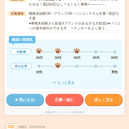
かせる！電話対応なし＊もくもく事務✧─────…
職種未経験OK / ブランクOK / パソコンスキル不要 / 英語力
応募資格
不要
●事務未経験さん歓迎♪ブランクがある方も大歓迎♪●パソコ
ンの基本操作ができる方 ⇒テンキーをよく使う…
職場の雰囲気
年齢層
20代
30代
40代
50代
60代
男女比率
女性
男性
もっと見る
気になる!
応募へ進む
詳しく見る
派遣会社
ランスタッド株式会社
未読
掲載日
2026/08/06