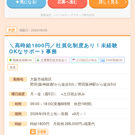
気になる!
応募へ進む
詳しく見る
派遣会社
パーソルテンプスタッフ株式会社
未読
掲載日
2026/08/06
＼高時給1800円／社員化制度あり！未経験
OKなサポート事務
職種未経験OK
交通費別途支給あり
土日祝日が休み
WEB登録OK
派遣
大阪市福島区
勤務地
野田(阪神線)駅から徒歩3分／野田阪神駅から徒歩5分
月～金（週5日） ※土日祝お休み
曜日頻度
09:00～18:00(実働8時間 休憩1時間)
時間
2026年09月上旬～長期 ※9月～！
期間
時給1800円 月収例 288,000円+残業代
時給
交通費