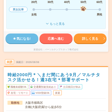
20代
30代
40代
50代
60代
男女比率
女性
男性
もっと見る
気になる!
応募へ進む
詳しく見る
派遣会社
パーソルテンプスタッフ株式会社
未読
掲載日
2026/08/06
時給2000円＊＼まだ間にあう9月／マルチタ
スク活かせる！週3在宅＊部署サポート
職種未経験OK
交通費別途支給あり
土日祝日が休み
在宅・リモート
WEB登録OK
派遣
大阪市都島区
勤務地
京橋(大阪府)駅から徒歩5分