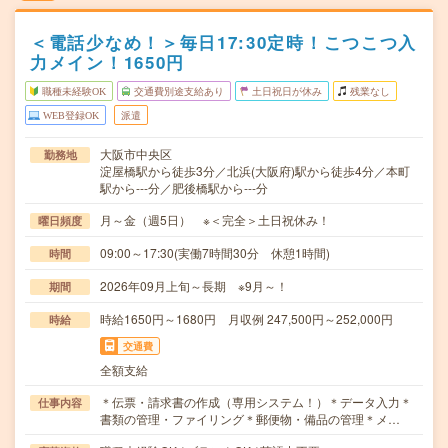
＜電話少なめ！＞毎日17:30定時！こつこつ入
力メイン！1650円
職種未経験OK
交通費別途支給あり
土日祝日が休み
残業なし
WEB登録OK
派遣
大阪市中央区
勤務地
淀屋橋駅から徒歩3分／北浜(大阪府)駅から徒歩4分／本町
駅から---分／肥後橋駅から---分
月～金（週5日） ※＜完全＞土日祝休み！
曜日頻度
09:00～17:30(実働7時間30分 休憩1時間)
時間
2026年09月上旬～長期 ※9月～！
期間
時給1650円～1680円 月収例 247,500円～252,000円
時給
交通費
全額支給
＊伝票・請求書の作成（専用システム！）＊データ入力＊
仕事内容
書類の管理・ファイリング＊郵便物・備品の管理＊メ…