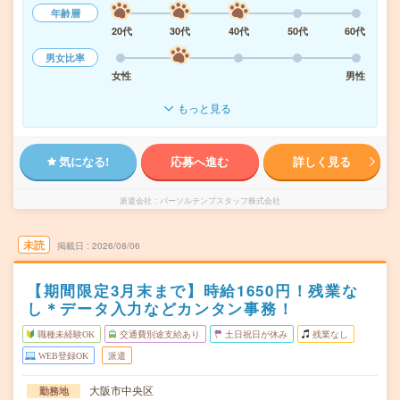
年齢層
20代
30代
40代
50代
60代
男女比率
女性
男性
もっと見る
気になる!
応募へ進む
詳しく見る
派遣会社
パーソルテンプスタッフ株式会社
未読
掲載日
2026/08/06
【期間限定3月末まで】時給1650円！残業な
し＊データ入力などカンタン事務！
職種未経験OK
交通費別途支給あり
土日祝日が休み
残業なし
WEB登録OK
派遣
大阪市中央区
勤務地