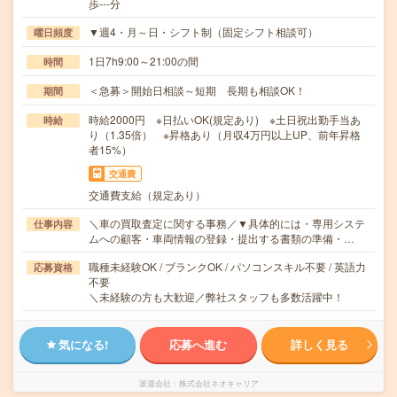
歩---分
▼週4・月～日・シフト制（固定シフト相談可）
曜日頻度
1日7h9:00～21:00の間
時間
＜急募＞開始日相談～短期 長期も相談OK！
期間
時給2000円 ※日払いOK(規定あり) ※土日祝出勤手当あ
時給
り（1.35倍） ※昇格あり（月収4万円以上UP、前年昇格
者15%）
交通費
交通費支給（規定あり）
＼車の買取査定に関する事務／▼具体的には・専用システ
仕事内容
ムへの顧客・車両情報の登録・提出する書類の準備・…
職種未経験OK / ブランクOK / パソコンスキル不要 / 英語力
応募資格
不要
＼未経験の方も大歓迎／弊社スタッフも多数活躍中！
気になる!
応募へ進む
詳しく見る
派遣会社
株式会社ネオキャリア