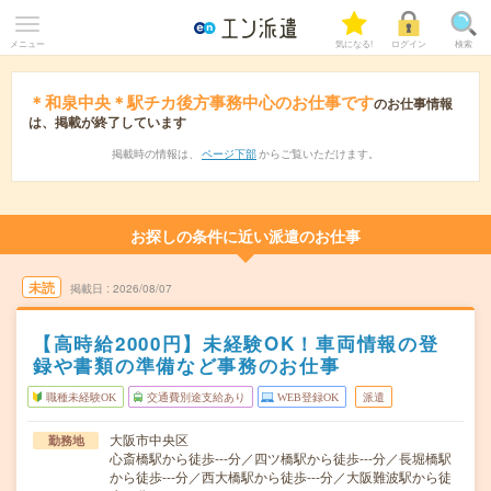
メニュー
気になる!
ログイン
検索
＊和泉中央＊駅チカ後方事務中心のお仕事です
のお仕事情報
は、掲載が終了しています
掲載時の情報は、
ページ下部
からご覧いただけます。
お探しの条件に近い派遣のお仕事
未読
掲載日
2026/08/07
【高時給2000円】未経験OK！車両情報の登
録や書類の準備など事務のお仕事
職種未経験OK
交通費別途支給あり
WEB登録OK
派遣
大阪市中央区
勤務地
心斎橋駅から徒歩---分／四ツ橋駅から徒歩---分／長堀橋駅
から徒歩---分／西大橋駅から徒歩---分／大阪難波駅から徒