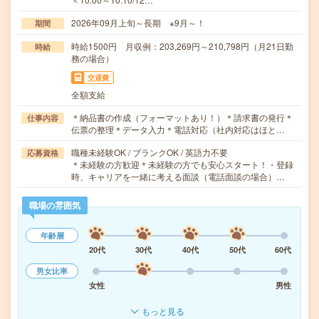
2026年09月上旬～長期 ※9月～！
期間
時給1500円 月収例：203,269円～210,798円（月21日勤
時給
務の場合）
交通費
全額支給
＊納品書の作成（フォーマットあり！）＊請求書の発行＊
仕事内容
伝票の整理＊データ入力＊電話対応（社内対応はほと…
職種未経験OK / ブランクOK / 英語力不要
応募資格
＊未経験の方歓迎＊未経験の方でも安心スタート！・登録
時、キャリアを一緒に考える面談（電話面談の場合）…
職場の雰囲気
年齢層
20代
30代
40代
50代
60代
男女比率
女性
男性
もっと見る