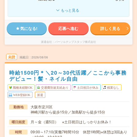
もっと見る
気になる!
応募へ進む
詳しく見る
派遣会社
パーソルテンプスタッフ株式会社
未読
掲載日
2026/08/06
時給1500円＊＼20～30代活躍／ここから事務
デビュー！髪・ネイル自由
職種未経験OK
交通費別途支給あり
土日祝日が休み
残業なし
WEB登録OK
派遣
大阪市淀川区
勤務地
神崎川駅から徒歩15分／加島駅から徒歩15分
月～金（週5日） ※土日祝日はしっかりお休み！
曜日頻度
09:00～17:10(実働7時間10分 休憩1時間)※休憩は3回あり
時間
＜10:00～10:10/12…