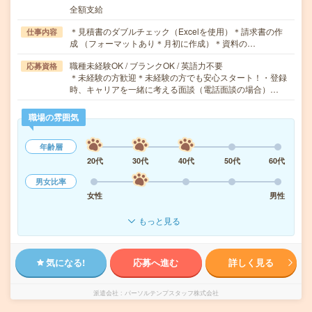
全額支給
＊見積書のダブルチェック（Excelを使用）＊請求書の作
仕事内容
成 （フォーマットあり＊月初に作成）＊資料の…
職種未経験OK / ブランクOK / 英語力不要
応募資格
＊未経験の方歓迎＊未経験の方でも安心スタート！・登録
時、キャリアを一緒に考える面談（電話面談の場合）…
職場の雰囲気
年齢層
20代
30代
40代
50代
60代
男女比率
女性
男性
もっと見る
気になる!
応募へ進む
詳しく見る
派遣会社
パーソルテンプスタッフ株式会社