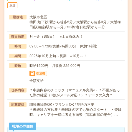
派遣
大阪市北区
勤務地
梅田(地下鉄)駅から徒歩5分／大阪駅から徒歩3分／大阪梅
田(阪急線)駅から---分／中津(地下鉄)駅から---分
月～金（週5日） ※土日祝休み！
曜日頻度
09:00～17:30(実働7時間30分 休憩1時間)
時間
2026年10月上旬～長期 ※10月～！
期間
時給1500円 月収例 225,000円
時給
交通費
全額支給
＊申請内容のチェック（マニュアル完備○）＊不備があっ
仕事内容
た際の確認（8割がメール対応！）＊データの入力＊…
職種未経験OK / ブランクOK / 英語力不要
応募資格
＊未経験の方歓迎＊未経験の方でも安心スタート！・登録
時、キャリアを一緒に考える面談（電話面談の場合）…
職場の雰囲気