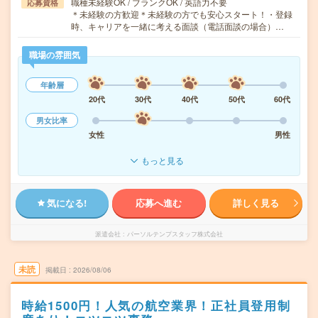
職種未経験OK / ブランクOK / 英語力不要
応募資格
＊未経験の方歓迎＊未経験の方でも安心スタート！・登録
時、キャリアを一緒に考える面談（電話面談の場合）…
職場の雰囲気
年齢層
20代
30代
40代
50代
60代
男女比率
女性
男性
もっと見る
気になる!
応募へ進む
詳しく見る
派遣会社
パーソルテンプスタッフ株式会社
未読
掲載日
2026/08/06
時給1500円！人気の航空業界！正社員登用制