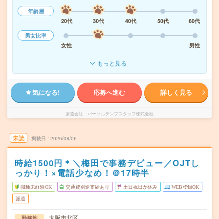
年齢層
20代
30代
40代
50代
60代
男女比率
女性
男性
もっと見る
気になる!
応募へ進む
詳しく見る
派遣会社
パーソルテンプスタッフ株式会社
未読
掲載日
2026/08/06
時給1500円＊＼梅田で事務デビュー／OJTし
っかり！×電話少なめ！＠17時半
職種未経験OK
交通費別途支給あり
土日祝日が休み
WEB登録OK
派遣
大阪市北区
勤務地