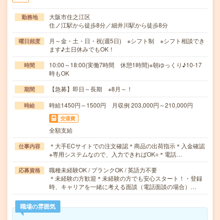
大阪市住之江区
勤務地
住ノ江駅から徒歩8分／細井川駅から徒歩8分
月～金・土・日・祝(週5日) ※シフト制 ※シフト相談でき
曜日頻度
ます♪土日休みでもOK！
10:00～18:00(実働7時間 休憩1時間)※朝ゆっくり♪10-17
時間
時もOK
【急募】即日～長期 ※8月～！
期間
時給1450円～1500円 月収例 203,000円～210,000円
時給
交通費
全額支給
＊大手ECサイトでの注文確認＊商品の出荷指示＊入金確認
仕事内容
※専用システムなので、入力できればOK○＊電話…
職種未経験OK / ブランクOK / 英語力不要
応募資格
＊未経験の方歓迎＊未経験の方でも安心スタート！・登録
時、キャリアを一緒に考える面談（電話面談の場合）…
職場の雰囲気