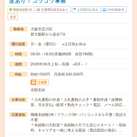
度あり！コツコツ事務
職種未経験OK
交通費別途支給あり
土日祝日が休み
WEB登録OK
派遣
大阪市淀川区
勤務地
新大阪駅から徒歩7分
月～金（週5日） ※土日祝お休み
曜日頻度
09:00～18:00(実働8時間 休憩1時間)
時間
2026年09月上旬～長期 ※9月～！
期間
時給1500円 月収例 240,000円
時給
交通費
全額支給
＊入札書類の作成＊入札書類の入手＊書類作成＊経費精
仕事内容
算、月次支払い処理＊勤怠チェック＊電話、メール対応…
職種未経験OK / ブランクOK / パソコンスキル不要 / 英語力
応募資格
不要
＊未経験の方歓迎＊未経験の方でも安心スタート！・登録
時、キャリアを一緒に考える面談（電話面談の場合）…