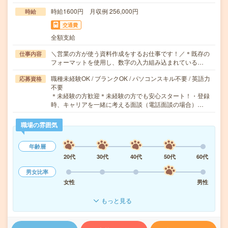
時給1600円 月収例 256,000円
時給
交通費
全額支給
＼営業の方が使う資料作成をするお仕事です！／＊既存の
仕事内容
フォーマットを使用し、数字の入力組み込まれている…
職種未経験OK / ブランクOK / パソコンスキル不要 / 英語力
応募資格
不要
＊未経験の方歓迎＊未経験の方でも安心スタート！・登録
時、キャリアを一緒に考える面談（電話面談の場合）…
職場の雰囲気
年齢層
20代
30代
40代
50代
60代
男女比率
女性
男性
もっと見る