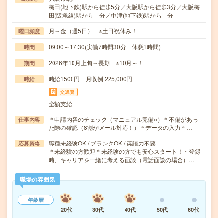
梅田(地下鉄)駅から徒歩5分／大阪駅から徒歩3分／大阪梅
田(阪急線)駅から---分／中津(地下鉄)駅から---分
月～金（週5日） ※土日祝休み！
曜日頻度
09:00～17:30(実働7時間30分 休憩1時間)
時間
2026年10月上旬～長期 ※10月～！
期間
時給1500円 月収例 225,000円
時給
交通費
全額支給
＊申請内容のチェック（マニュアル完備○）＊不備があっ
仕事内容
た際の確認（8割がメール対応！）＊データの入力＊…
職種未経験OK / ブランクOK / 英語力不要
応募資格
＊未経験の方歓迎＊未経験の方でも安心スタート！・登録
時、キャリアを一緒に考える面談（電話面談の場合）…
職場の雰囲気
年齢層
20代
30代
40代
50代
60代