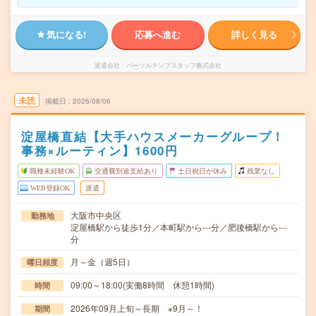
気になる!
応募へ進む
詳しく見る
派遣会社
パーソルテンプスタッフ株式会社
未読
掲載日
2026/08/06
淀屋橋直結【大手ハウスメーカーグループ！
事務×ルーティン】1600円
職種未経験OK
交通費別途支給あり
土日祝日が休み
残業なし
WEB登録OK
派遣
大阪市中央区
勤務地
淀屋橋駅から徒歩1分／本町駅から---分／肥後橋駅から---
分
月～金（週5日）
曜日頻度
09:00～18:00(実働8時間 休憩1時間)
時間
2026年09月上旬～長期 ※9月～！
期間