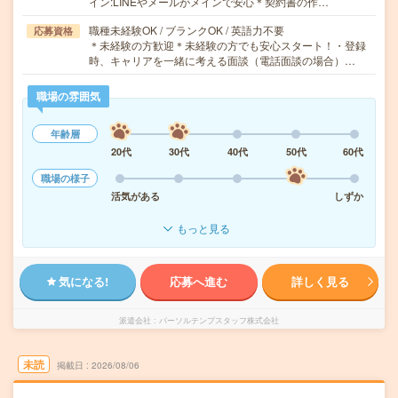
イン:LINEやメールがメインで安心＊契約書の作…
職種未経験OK / ブランクOK / 英語力不要
応募資格
＊未経験の方歓迎＊未経験の方でも安心スタート！・登録
時、キャリアを一緒に考える面談（電話面談の場合）…
職場の雰囲気
年齢層
20代
30代
40代
50代
60代
職場の様子
活気がある
しずか
もっと見る
気になる!
応募へ進む
詳しく見る
派遣会社
パーソルテンプスタッフ株式会社
未読
掲載日
2026/08/06