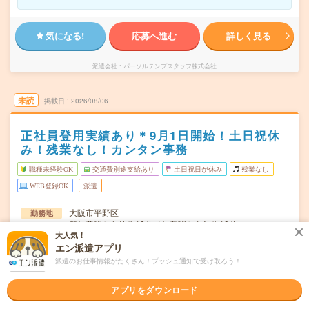
気になる!
応募へ進む
詳しく見る
派遣会社
パーソルテンプスタッフ株式会社
未読
掲載日
2026/08/06
正社員登用実績あり＊9月1日開始！土日祝休
み！残業なし！カンタン事務
職種未経験OK
交通費別途支給あり
土日祝日が休み
残業なし
WEB登録OK
派遣
大阪市平野区
勤務地
新加美駅から徒歩10分／加美駅から徒歩10分
大人気！
月～金（週5日）
エン派遣アプリ
曜日頻度
派遣のお仕事情報がたくさん！プッシュ通知で受け取ろう！
09:00～17:05(実働7時間 休憩1時間05分)※10時からと15
時間
時から110分ずつ休憩あり …
アプリをダウンロード
2026年09月上旬～長期 産育休の為、1年ぐらいだが延長
期間