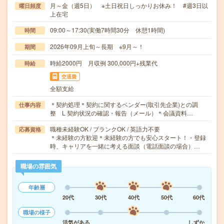
月～金（週5日） ※土日祝日しっかりお休み！ #週3日以
曜日頻度
上在宅
09:00～17:30(実働7時間30分 休憩1時間)
時間
2026年09月上旬～長期 ※9月～！
期間
時給2000円 月収例 300,000円+残業代
時給
交通費
全額支給
＊契約処理＊契約に関するベンダー(取引先企業)との調
仕事内容
整 L 契約状況の確認・報告（メール）＊会議資料…
職種未経験OK / ブランクOK / 英語力不要
応募資格
＊未経験の方歓迎＊未経験の方でも安心スタート！・登録
時、キャリアを一緒に考える面談（電話面談の場合）…
職場の雰囲気
年齢層
20代
30代
40代
50代
60代
職場の様子
活気がある
しずか