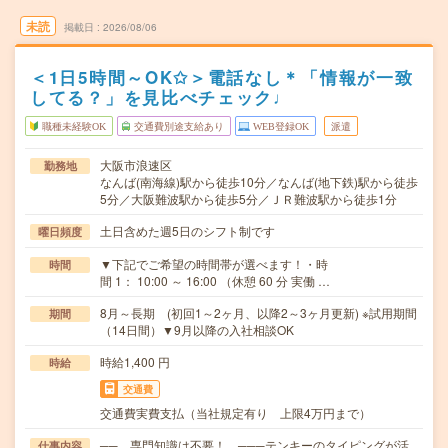
未読
掲載日
2026/08/06
＜1日5時間～OK✩＞電話なし＊「情報が一致
してる？」を見比べチェック♩
職種未経験OK
交通費別途支給あり
WEB登録OK
派遣
大阪市浪速区
勤務地
なんば(南海線)駅から徒歩10分／なんば(地下鉄)駅から徒歩
5分／大阪難波駅から徒歩5分／ＪＲ難波駅から徒歩1分
土日含めた週5日のシフト制です
曜日頻度
▼下記でご希望の時間帯が選べます！・時
時間
間 1： 10:00 ～ 16:00 （休憩 60 分 実働 …
8月～長期 (初回1～2ヶ月、以降2～3ヶ月更新) ※試用期間
期間
（14日間）▼9月以降の入社相談OK
時給1,400 円
時給
交通費
交通費実費支払（当社規定有り 上限4万円まで）
── 専門知識は不要！ ───テンキーのタイピングが活
仕事内容