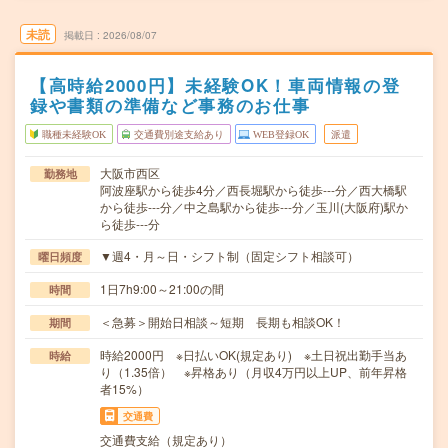
未読
掲載日
2026/08/07
【高時給2000円】未経験OK！車両情報の登
録や書類の準備など事務のお仕事
職種未経験OK
交通費別途支給あり
WEB登録OK
派遣
大阪市西区
勤務地
阿波座駅から徒歩4分／西長堀駅から徒歩---分／西大橋駅
から徒歩---分／中之島駅から徒歩---分／玉川(大阪府)駅か
ら徒歩---分
▼週4・月～日・シフト制（固定シフト相談可）
曜日頻度
1日7h9:00～21:00の間
時間
＜急募＞開始日相談～短期 長期も相談OK！
期間
時給2000円 ※日払いOK(規定あり) ※土日祝出勤手当あ
時給
り（1.35倍） ※昇格あり（月収4万円以上UP、前年昇格
者15%）
交通費
交通費支給（規定あり）