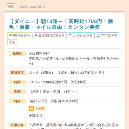
未読
掲載日
2026/08/06
【ダイニー】朝10時～！高時給1700円！髪
色・服装・ネイル自由！カンタン事務
職種未経験OK
交通費別途支給あり
土日祝日が休み
WEB登録OK
派遣
大阪市中央区
勤務地
本町駅から徒歩1分／淀屋橋駅から---分／堺筋本町駅から--
-分
月～金（週5日） ※完全土日祝お休みのお仕事！
曜日頻度
10:00～19:00(実働8時間 休憩1時間)
時間
【急募】即日～長期 ※8月～！
期間
時給1700円 月収例 272,000円
時給
交通費
全額支給
＊請求書・見積書の作成→飲食店からの問い合わせ対応メ
仕事内容