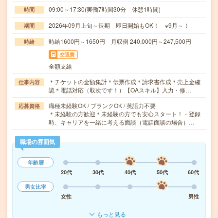
09:00～17:30(実働7時間30分 休憩1時間)
時間
2026年09月上旬～長期 即日開始もOK！ ※9月～！
期間
時給1600円～1650円 月収例 240,000円～247,500円
時給
交通費
全額支給
＊チケットの金額集計＊伝票作成＊請求書作成＊売上金確
仕事内容
認＊電話対応（取次です！）【OAスキル】入力・修…
職種未経験OK / ブランクOK / 英語力不要
応募資格
＊未経験の方歓迎＊未経験の方でも安心スタート！・登録
時、キャリアを一緒に考える面談（電話面談の場合）…
職場の雰囲気
年齢層
20代
30代
40代
50代
60代
男女比率
女性
男性
もっと見る