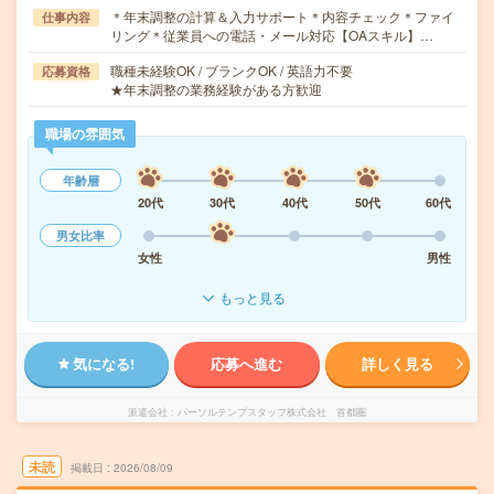
＊年末調整の計算＆入力サポート＊内容チェック＊ファイ
仕事内容
リング＊従業員への電話・メール対応【OAスキル】…
職種未経験OK / ブランクOK / 英語力不要
応募資格
★年末調整の業務経験がある方歓迎
職場の雰囲気
年齢層
20代
30代
40代
50代
60代
男女比率
女性
男性
もっと見る
気になる!
応募へ進む
詳しく見る
派遣会社
パーソルテンプスタッフ株式会社 首都圏
未読
掲載日
2026/08/09