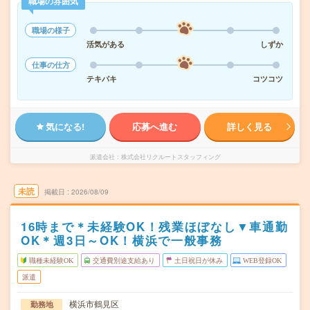
職場の雰囲気
職場の様子
活気がある
しずか
仕事の仕方
テキパキ
コツコツ
気になる!
応募へ進む
詳しく見る
派遣会社
株式会社リクルートスタッフィング
未読
掲載日
2026/08/09
16時まで＊未経験OK！残業ほぼなし▼車通勤
OK＊週3日～OK！横浜で一般事務
職種未経験OK
交通費別途支給あり
土日祝日が休み
WEB登録OK
派遣
横浜市鶴見区
勤務地