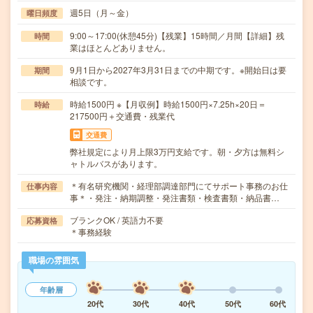
週5日（月～金）
曜日頻度
9:00～17:00(休憩45分)【残業】15時間／月間【詳細】残
時間
業はほとんどありません。
9月1日から2027年3月31日までの中期です。※開始日は要
期間
相談です。
時給1500円 ※【月収例】時給1500円×7.25h×20日＝
時給
217500円＋交通費・残業代
交通費
弊社規定により月上限3万円支給です。朝・夕方は無料シ
ャトルバスがあります。
＊有名研究機関・経理部調達部門にてサポート事務のお仕
仕事内容
事＊・発注・納期調整・発注書類・検査書類・納品書…
ブランクOK / 英語力不要
応募資格
＊事務経験
職場の雰囲気
年齢層
20代
30代
40代
50代
60代