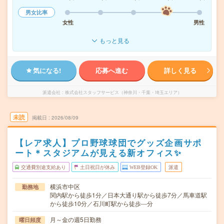
男女比率
女性
男性
もっと見る
気になる!
応募へ進む
詳しく見る
派遣会社
株式会社スタッフサービス（神奈川・千葉・埼玉エリア）
未読
掲載日
2026/08/09
【レア求人】プロ野球球団でグッズ企画サポ
ート＊スタジアムが見える新オフィス✨
交通費別途支給あり
土日祝日が休み
WEB登録OK
派遣
横浜市中区
勤務地
関内駅から徒歩1分／日本大通り駅から徒歩7分／馬車道駅
から徒歩10分／石川町駅から徒歩---分
月～金の週5日勤務
曜日頻度