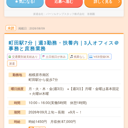
気になる!
応募へ進む
詳しく見る
派遣会社
パーソルテンプスタッフ株式会社 首都圏
未読
掲載日
2026/08/09
町田駅7分｜週3勤務・扶養内｜3人オフィス＠
事務と庶務業務
交通費別途支給あり
土日祝日が休み
残業なし
WEB登録OK
派遣
相模原市南区
勤務地
町田駅から徒歩7分
月・火・木・金(週3日) ※【週3日】月曜・金曜は基本固定
曜日頻度
＋火曜or木曜
10:00～16:00(実働5時間 休憩1時間)
時間
2026年09月上旬～長期 ※9月～！
期間
時給1450円 月収例 87,000円
時給