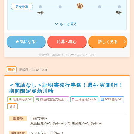
男女比率
女性
男性
もっと見る
気になる!
応募へ進む
詳しく見る
派遣会社
株式会社リクルートスタッフィング
未読
掲載日
2026/08/09
＜電話なし＞証明書発行事務！週4×実働6H！
期間限定＠新川崎
職種未経験OK
交通費別途支給あり
土日祝日が休み
WEB登録OK
派遣
川崎市幸区
勤務地
鹿島田駅から徒歩4分／新川崎駅から徒歩4分
シフト制※土日休み！
曜日頻度