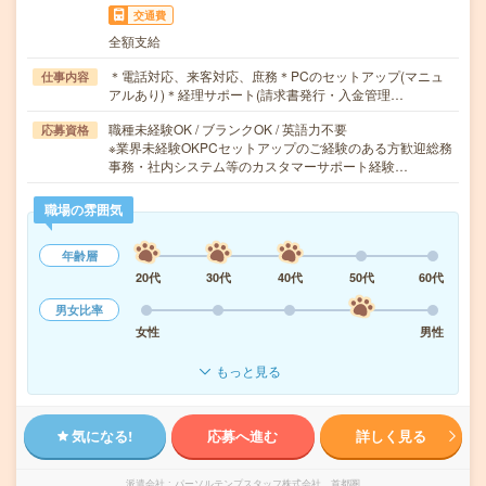
交通費
全額支給
＊電話対応、来客対応、庶務＊PCのセットアップ(マニュ
仕事内容
アルあり)＊経理サポート(請求書発行・入金管理…
職種未経験OK / ブランクOK / 英語力不要
応募資格
※業界未経験OKPCセットアップのご経験のある方歓迎総務
事務・社内システム等のカスタマーサポート経験…
職場の雰囲気
年齢層
20代
30代
40代
50代
60代
男女比率
女性
男性
もっと見る
気になる!
応募へ進む
詳しく見る
派遣会社
パーソルテンプスタッフ株式会社 首都圏