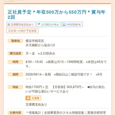
正社員予定＊年収500万から550万円＊賞与年
2回
交通費別途支給あり
土日祝日が休み
WEB登録OK
正社員への紹介予定派遣
横浜市鶴見区
勤務地
弁天橋駅から徒歩1分
月～金 ※土日祝休み
曜日頻度
8:00～16:45 ※残業は月10～15時間程度。※休憩は45分で
時間
す。
2026/09/14～長期 ※開始日はご相談可能です！ ※9月
期間
～！
時給1700円＋交 【月収例】303,875円～ ■給与の前払
時給
いが可能な速払いサービスあり
交通費
交通費支給あり
＊情報集計｜全国事業所のスキル情報収集｜業務目標管理
仕事内容