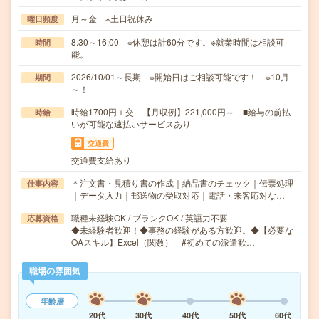
月～金 ※土日祝休み
曜日頻度
8:30～16:00 ※休憩は計60分です。※就業時間は相談可
時間
能。
2026/10/01～長期 ※開始日はご相談可能です！ ※10月
期間
～！
時給1700円＋交 【月収例】221,000円～ ■給与の前払
時給
いが可能な速払いサービスあり
交通費
交通費支給あり
＊注文書・見積り書の作成｜納品書のチェック｜伝票処理
仕事内容
｜データ入力｜郵送物の受取対応｜電話・来客応対な…
職種未経験OK / ブランクOK / 英語力不要
応募資格
◆未経験者歓迎！◆事務の経験がある方歓迎。◆【必要な
OAスキル】Excel（関数） #初めての派遣歓…
職場の雰囲気
年齢層
20代
30代
40代
50代
60代