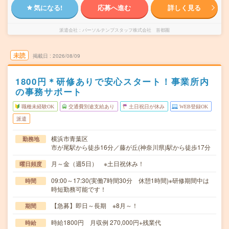
気になる!
応募へ進む
詳しく見る
派遣会社
パーソルテンプスタッフ株式会社 首都圏
未読
掲載日
2026/08/09
1800円＊研修ありで安心スタート！事業所内
の事務サポート
職種未経験OK
交通費別途支給あり
土日祝日が休み
WEB登録OK
派遣
横浜市青葉区
勤務地
市が尾駅から徒歩16分／藤が丘(神奈川県)駅から徒歩17分
月～金（週5日） ※土日祝休み！
曜日頻度
09:00～17:30(実働7時間30分 休憩1時間)※研修期間中は
時間
時短勤務可能です！
【急募】即日～長期 ※8月～！
期間
時給1800円 月収例 270,000円+残業代
時給