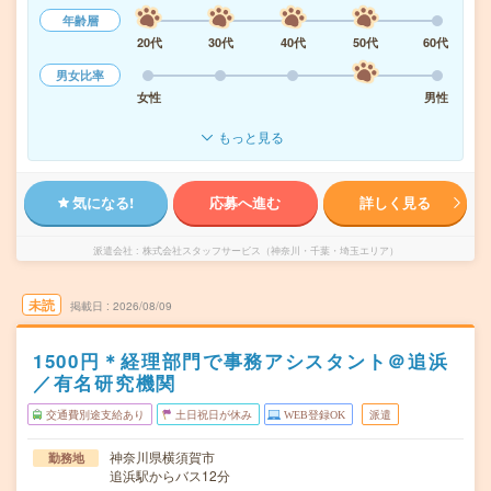
年齢層
20代
30代
40代
50代
60代
男女比率
女性
男性
もっと見る
気になる!
応募へ進む
詳しく見る
派遣会社
株式会社スタッフサービス（神奈川・千葉・埼玉エリア）
未読
掲載日
2026/08/09
1500円＊経理部門で事務アシスタント＠追浜
／有名研究機関
交通費別途支給あり
土日祝日が休み
WEB登録OK
派遣
神奈川県横須賀市
勤務地
追浜駅からバス12分