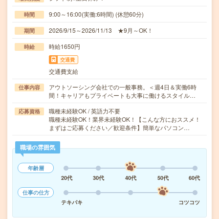
9:00～16:00(実働:6時間) (休憩60分)
時間
2026/9/15～2026/11/13 ★9月～OK！
期間
時給1650円
時給
交通費
交通費支給
アウトソーシング会社での一般事務。＜週4日＆実働6時
仕事内容
間！キャリアもプライベートも大事に働けるスタイル…
職種未経験OK / 英語力不要
応募資格
職種未経験OK！業界未経験OK！【こんな方におススメ！
まずはご応募ください／歓迎条件】簡単なパソコン…
職場の雰囲気
年齢層
20代
30代
40代
50代
60代
仕事の仕方
テキパキ
コツコツ