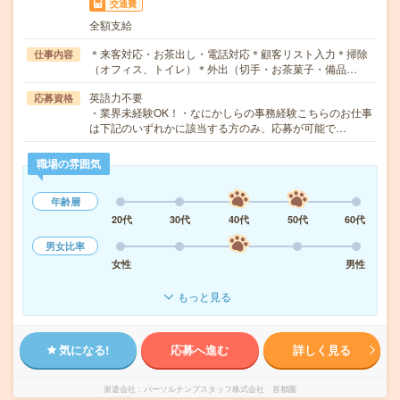
交通費
全額支給
＊来客対応・お茶出し・電話対応＊顧客リスト入力＊掃除
仕事内容
（オフィス、トイレ）＊外出（切手・お茶菓子・備品…
英語力不要
応募資格
・業界未経験OK！・なにかしらの事務経験こちらのお仕事
は下記のいずれかに該当する方のみ、応募が可能で…
職場の雰囲気
年齢層
20代
30代
40代
50代
60代
男女比率
女性
男性
もっと見る
気になる!
応募へ進む
詳しく見る
派遣会社
パーソルテンプスタッフ株式会社 首都圏