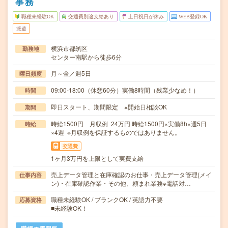
事務
職種未経験OK
交通費別途支給あり
土日祝日が休み
WEB登録OK
派遣
横浜市都筑区
勤務地
センター南駅から徒歩6分
月～金／週5日
曜日頻度
09:00-18:00（休憩60分）実働8時間（残業少なめ！）
時間
即日スタート、期間限定 ※開始日相談OK
期間
時給1500円 月収例 24万円 時給1500円×実働8h×週5日
時給
×4週 ※月収例を保証するものではありません。
交通費
1ヶ月3万円を上限として実費支給
売上データ管理と在庫確認のお仕事・売上データ管理(メイ
仕事内容
ン)・在庫確認作業・その他、頼まれ業務※電話対…
職種未経験OK / ブランクOK / 英語力不要
応募資格
■未経験OK！