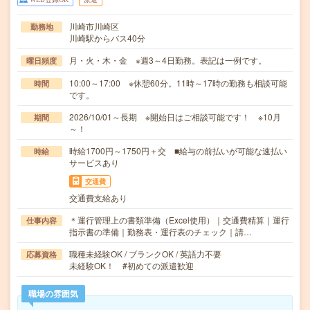
川崎市川崎区
勤務地
川崎駅からバス40分
月・火・木・金 ※週3～4日勤務。表記は一例です。
曜日頻度
10:00～17:00 ※休憩60分。11時～17時の勤務も相談可能
時間
です。
2026/10/01～長期 ※開始日はご相談可能です！ ※10月
期間
～！
時給1700円～1750円＋交 ■給与の前払いが可能な速払い
時給
サービスあり
交通費
交通費支給あり
＊運行管理上の書類準備（Excel使用）｜交通費精算｜運行
仕事内容
指示書の準備｜勤務表・運行表のチェック｜請…
職種未経験OK / ブランクOK / 英語力不要
応募資格
未経験OK！ #初めての派遣歓迎
職場の雰囲気