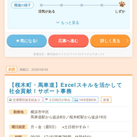
職場の様子
活気がある
しずか
もっと見る
気になる!
応募へ進む
詳しく見る
派遣会社
株式会社マイナビワークス(マイナビスタッフ)
未読
掲載日
2026/08/09
【桜木町・馬車道】Excelスキルを活かして
社会貢献！サポート事務
交通費別途支給あり
土日祝日が休み
WEB登録OK
派遣
横浜市中区
勤務地
馬車道駅から徒歩8分／桜木町駅から徒歩16分
月～金（週5日） ※土日祝やすみ！
曜日頻度
09:30～17:15(実働7時間 休憩45分)
時間