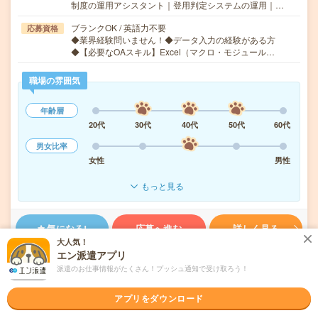
制度の運用アシスタント｜登用判定システムの運用｜…
ブランクOK / 英語力不要
応募資格
◆業界経験問いません！◆データ入力の経験がある方
◆【必要なOAスキル】Excel（マクロ・モジュール…
職場の雰囲気
年齢層
20代
30代
40代
50代
60代
男女比率
女性
男性
もっと見る
気になる!
応募へ進む
詳しく見る
大人気！
エン派遣アプリ
派遣会社
株式会社スタッフサービス（神奈川・千葉・埼玉エリア）
派遣のお仕事情報がたくさん！プッシュ通知で受け取ろう！
未読
掲載日
2026/08/09
アプリをダウンロード