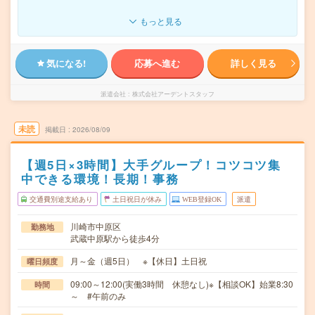
もっと見る
気になる!
応募へ進む
詳しく見る
派遣会社
株式会社アーデントスタッフ
未読
掲載日
2026/08/09
【週5日×3時間】大手グループ！コツコツ集
中できる環境！長期！事務
交通費別途支給あり
土日祝日が休み
WEB登録OK
派遣
川崎市中原区
勤務地
武蔵中原駅から徒歩4分
月～金（週5日） ※【休日】土日祝
曜日頻度
09:00～12:00(実働3時間 休憩なし)※【相談OK】始業8:30
時間
～ #午前のみ