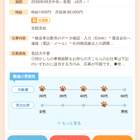
2026年09月中旬～長期 ※9月～！
期間
時給1500円 月収例 90,000円
時給
交通費
全額支給
＊輸送車台数等のデータ確認・入力（Excel）＊運送会社へ
仕事内容
連絡（電話・メール）＊社内物流拠点との調整…
英語力不要
応募資格
◎何かしらの事務経験をお持ちの方こちらのお仕事は下記
のいずれかに該当する方のみ、応募が可能です。◆世…
職場の雰囲気
年齢層
20代
30代
40代
50代
60代
男女比率
女性
男性
もっと見る