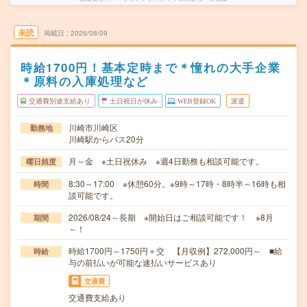
未読
掲載日
2026/08/09
時給1700円！基本定時まで＊憧れの大手企業
＊原料の入庫処理など
交通費別途支給あり
土日祝日が休み
WEB登録OK
派遣
川崎市川崎区
勤務地
川崎駅からバス20分
月～金 ※土日祝休み ※週4日勤務も相談可能です。
曜日頻度
8:30～17:00 ※休憩60分。※9時～17時・8時半～16時も相
時間
談可能です。
2026/08/24～長期 ※開始日はご相談可能です！ ※8月
期間
～！
時給1700円～1750円＋交 【月収例】272,000円～ ■給
時給
与の前払いが可能な速払いサービスあり
交通費
交通費支給あり