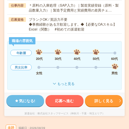
＊原料の入庫処理（SAP入力）｜製造実績登録（原料・製
仕事内容
品数量入力）｜製造予定費用と実績費用の差異チェ…
ブランクOK / 英語力不要
応募資格
◆事務経験がある方歓迎します。◆【必要なOAスキル】
Excel（関数） #初めての派遣歓迎
職場の雰囲気
年齢層
20代
30代
40代
50代
60代
男女比率
女性
男性
もっと見る
気になる!
応募へ進む
詳しく見る
派遣会社
株式会社スタッフサービス（神奈川・千葉・埼玉エリア）
未読
掲載日
2026/08/09