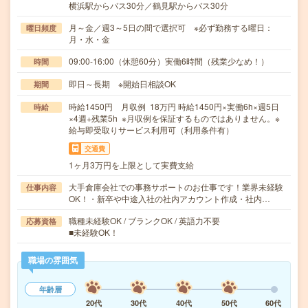
横浜駅からバス30分／鶴見駅からバス30分
月～金／週3～5日の間で選択可 ※必ず勤務する曜日：
曜日頻度
月・水・金
09:00-16:00（休憩60分）実働6時間（残業少なめ！）
時間
即日～長期 ※開始日相談OK
期間
時給1450円 月収例 18万円 時給1450円×実働6h×週5日
時給
×4週+残業5h ※月収例を保証するものではありません。※
給与即受取りサービス利用可（利用条件有）
交通費
1ヶ月3万円を上限として実費支給
大手倉庫会社での事務サポートのお仕事です！業界未経験
仕事内容
OK！・新卒や中途入社の社内アカウント作成・社内…
職種未経験OK / ブランクOK / 英語力不要
応募資格
■未経験OK！
職場の雰囲気
年齢層
20代
30代
40代
50代
60代