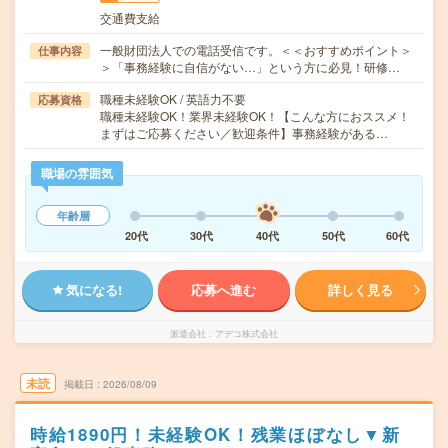
交通費支給
一般財団法人での電話受信です。＜＜おすすめポイント＞
仕事内容
＞「事務経験に自信がない…」という方に必見！研修…
職種未経験OK / 英語力不要
応募資格
職種未経験OK！業界未経験OK！【こんな方におススメ！
まずはご応募ください／歓迎条件】事務経験がある…
職場の雰囲気
年齢層
20代
30代
40代
50代
60代
気になる!
応募へ進む
詳しく見る
派遣会社
アデコ株式会社
未読
掲載日
2026/08/09
時給1890円！未経験OK！残業ほぼなし▼新