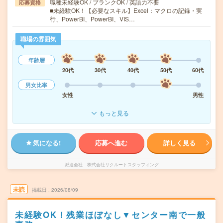
職種未経験OK / ブランクOK / 英語力不要
応募資格
■未経験OK！【必要なスキル】Excel：マクロの記録・実
行、PowerBI、PowerBI、VIS…
職場の雰囲気
年齢層
20代
30代
40代
50代
60代
男女比率
女性
男性
もっと見る
気になる!
応募へ進む
詳しく見る
派遣会社
株式会社リクルートスタッフィング
未読
掲載日
2026/08/09
未経験OK！残業ほぼなし▼センター南で一般