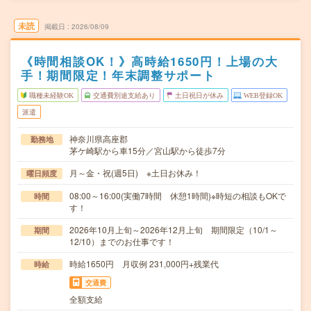
未読
掲載日
2026/08/09
《時間相談OK！》高時給1650円！上場の大
手！期間限定！年末調整サポート
職種未経験OK
交通費別途支給あり
土日祝日が休み
WEB登録OK
派遣
神奈川県高座郡
勤務地
茅ケ崎駅から車15分／宮山駅から徒歩7分
月～金・祝(週5日) ※土日お休み！
曜日頻度
08:00～16:00(実働7時間 休憩1時間)※時短の相談もOKで
時間
す！
2026年10月上旬～2026年12月上旬 期間限定（10/1～
期間
12/10）までのお仕事です！
時給1650円 月収例 231,000円+残業代
時給
交通費
全額支給