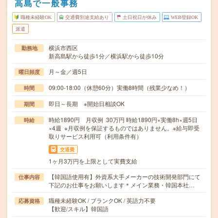
高島で一般事務
職種未経験OK
交通費別途支給あり
土日祝日が休み
WEB登録OK
派遣
横浜市西区
勤務地
新高島駅から徒歩1分／横浜駅から徒歩10分
月～金／週5日
曜日頻度
09:00-18:00（休憩60分）実働8時間（残業少なめ！）
時間
即日～長期 ※開始日相談OK
期間
時給1890円 月収例 30万円 時給1890円×実働8h×週5日
時給
×4週 ※月収例を保証するものではありません。※給与即受
取りサービス利用可（利用条件有）
交通費
1ヶ月3万円を上限として実費支給
【韓国語使用有】外資系大手メーカーの技術開発部門にて
仕事内容
下記のお仕事をお願いします＊メイン業務・韓国本社…
職種未経験OK / ブランクOK / 英語力不要
応募資格
【歓迎/スキル】韓国語