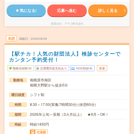
気になる!
応募へ進む
詳しく見る
派遣会社
アデコ株式会社
未読
掲載日
2026/08/09
【駅チカ！人気の財団法人】検診センターで
カンタン予約受付！
職種未経験OK
交通費別途支給あり
WEB登録OK
派遣
相模原市南区
勤務地
相模大野駅から徒歩5分
シフト制
曜日頻度
8:30～17:00(実働:7時間30分) (休憩60分)
時間
2026/9/上旬～長期（3カ月以上） ★9月～OK！
期間
時給1450円
時給
交通費