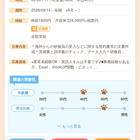
2026/09/14～長期 ※9月～！
期間
時給1600円 月収例 224,000円+残業代
時給
交通費
全額支給
＊海外からの研修員の受入などに関する契約書等の文書作
仕事内容
成＊見積書と請求書のチェック、データ入力＊研修員…
※業界未経験OK・英語スキルは不要です♪■事務経験がある
応募資格
方、Excel：VlookUP関数・ピボット…
職場の雰囲気
年齢層
20代
30代
40代
50代
60代
男女比率
女性
男性
もっと見る