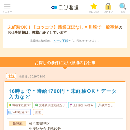
メニュー
気になる!
ログイン
検索
未経験OK！【コツコツ】残業ほぼなし▼川崎で一般事務
の
お仕事情報は、掲載が終了しています
掲載時の情報は、
ページ下部
からご覧いただけます。
お探しの条件に近い派遣のお仕事
未読
掲載日
2026/08/09
16時まで＊時給1700円＊未経験OK＊データ
入力など
職種未経験OK
交通費別途支給あり
土日祝日が休み
残業なし
WEB登録OK
派遣
横浜市鶴見区
勤務地
生麦駅から徒歩20分