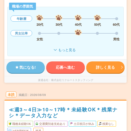
職場の雰囲気
年齢層
20代
30代
40代
50代
60代
男女比率
女性
男性
もっと見る
気になる!
応募へ進む
詳しく見る
派遣会社
株式会社リクルートスタッフィング
未読
掲載日
2026/08/09
≪週3～4日≫10～17時＊未経験OK＊残業ナ
シ＊データ入力など
職種未経験OK
交通費別途支給あり
土日祝日が休み
残業なし
WEB登録OK
派遣