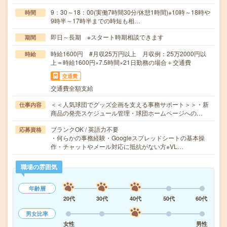
9：30～18：00(実働7時間30分/休憩1時間)※10時～18時や
時間
9時半～17時半までの時短も相…
即日～長期 ※スタート時期相談できます
期間
時給1600円 #月収25万円以上 月収例：25万2000円以
時給
上＝時給1600円×7.5時間×21日勤務の場合＋交通費
交通費
交通費全額支給
＜＜人気球団でグッズ企画を支える事務サポート＞＞・新
仕事内容
商品の発売スケジュール管理・球団ホームページへの…
ブランクOK / 英語力不要
応募資格
・何らかの事務経験・Googleスプレッドシートの基本操
作・チャットやメール対応に抵抗がない方※VL…
職場の雰囲気
年齢層
20代
30代
40代
50代
60代
男女比率
女性
男性