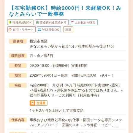
【在宅勤務OK】時給2000円！未経験OK！み
なとみらいで一般事務
職種未経験OK
交通費別途支給あり
土日祝日が休み
在宅・リモート
WEB登録OK
派遣
横浜市西区
勤務地
みなとみらい駅から徒歩1分／桜木町駅から徒歩14分
月～金／週5日
曜日頻度
09:00-18:00（休憩60分）実働8時間
時間
2026年09月01日～長期 ※開始日相談OK ※9月～！
期間
時給2000円 月収例 34万円 時給2000円×実働8h×週5日
時給
×4週+残業10h ※月収例を保証するものではありません。※
給与即受取りサービス利用可（利用条件有）
交通費
1ヶ月3万円を上限として実費支給
事務および業務効率化のお仕事・図面データを専用システ
仕事内容
ムにアップロード・図面のスキャンや修正・コピー、…