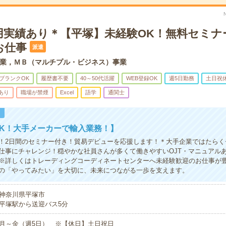
用実績あり＊【平塚】未経験OK！無料セミナ
お仕事
派遣
業，ＭＢ（マルチプル・ビジネス）事業
ブランクOK
履歴書不要
40～50代活躍
WEB登録OK
週5日勤務
土日祝
あり
職場が禁煙
Excel
語学
通関士
！
K！大手メーカーで輸入業務！】
！2日間のセミナー付き！貿易デビューを応援します！＊大手企業ではたらく
仕事にチャレンジ！穏やかな社員さんが多くて働きやすいOJT・マニュアル
※詳しくはトレーディングコーディネートセンターへ未経験歓迎のお仕事が
の「やってみたい」を大切に、未来につながる一歩を支えます。
神奈川県平塚市
平塚駅から送迎バス5分
月～金（週5日） ※【休日】土日祝日