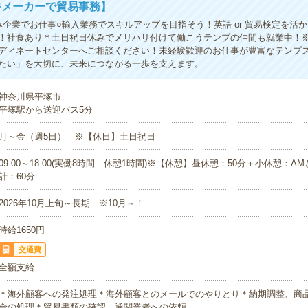
手メーカーで貿易事務】
み企業でお仕事○輸入業務でスキルアップを目指そう！英語 or 貿易検定を活
！社食あり＊土日祝日休みでメリハリ付けて働こうテンプの仲間も就業中！
ディネートセンターへご相談ください！未経験歓迎のお仕事が豊富なテンプ
たい」を大切に、未来につながる一歩を支えます。
神奈川県平塚市
平塚駅から送迎バス5分
月～金（週5日） ※【休日】土日祝日
09:00～18:00(実働8時間 休憩1時間)※【休憩】昼休憩：50分＋小休憩：
計：60分
2026年10月上旬～長期 ※10月～！
時給1650円
交通費
全額支給
＊海外顧客への発注処理＊海外顧客とのメールでのやりとり＊納期調整、商
金の処理＊貿易書類の確認、通関業者への依頼