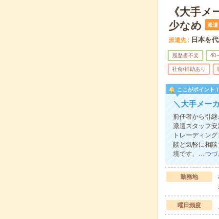
《大手メ
少なめ
派遣
日本を代
派遣先
履歴書不要
40
社食/補助あり
ここがポイント
＼大手メー
前任者から引継
派遣スタッフ安
トレーディング
談と気軽に相談
境です。…
つづ
勤務地
曜日頻度