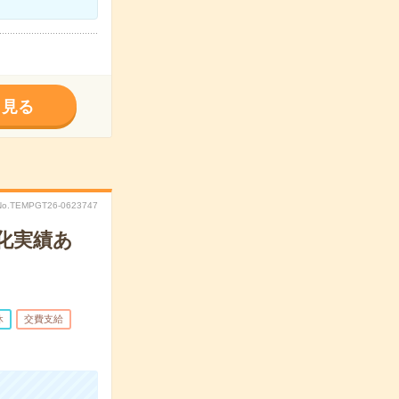
く見る
No.TEMPGT26-0623747
化実績あ
休
交費支給