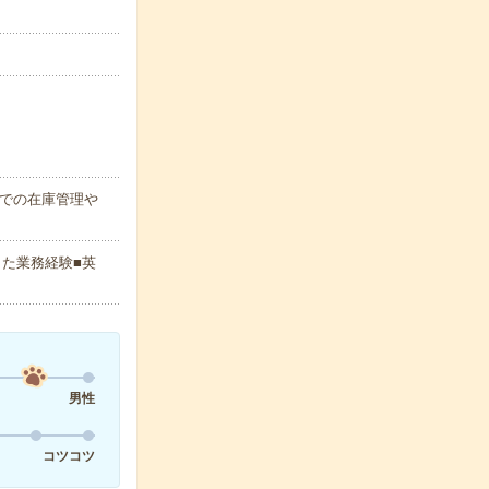
lでの在庫管理や
した業務経験■英
男性
コツコツ