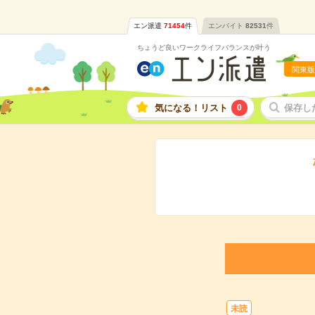
エン派遣
71454
件
エンバイト
82531
件
ちょうど良いワークライフバランスが叶う
関東版
気になる！リスト
0
保存し
未読