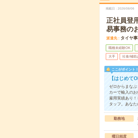
掲載日
2026/08/06
正社員登
易事務の
タイヤ事
派遣先
職種未経験OK
大手
社食/補助
ここがポイント
【はじめてO
ゼロからまなぶ
カーで輸入のお
雇用実績あり！
タッフ。あなた
勤務地
曜日頻度