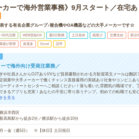
ーカーで海外営業事務》9月スタート／在宅あ
表する有名企業グループ♪複合機やOA機器などの大手メーカーです☆
～50代活躍
WEB登録OK
週5日勤務
土日祝休
残業少
交費支給
駅歩
職場が禁煙
派遣多
Excel
語学
！
カーで海外向け受発注業務／
ぎや社員さんからOJTありI/Vなど貿易書類がわかる方歓迎英文メールは翻訳
定就業中大手メーカーで働くチャンス直接雇用の実績あり社食やコンビニあ
コーディネートセンターへご相談ください！落ち着いた雰囲気の職場です。
できるアプリも充実！あなたの不安に寄り添うテンプ。初めての転職でも安
きを見る
横浜市西区
新高島駅から徒歩2分／横浜駅から徒歩10分
月～金（週5日） ※【休日】土日祝日