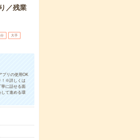
り／残業
5分
大手
アプリの使用OK
り！※詳しくは
丁寧に話せる面
心して進める環