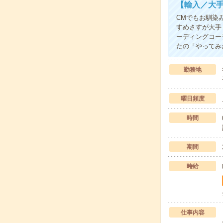
【輸入／大
CMでもお馴染
すめさすが大手
ーディングコー
たの「やってみ
勤務地
曜日頻度
時間
期間
時給
仕事内容