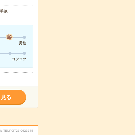
・手紙
男性
コツコツ
く見る
No.TEMPGT26-0623745