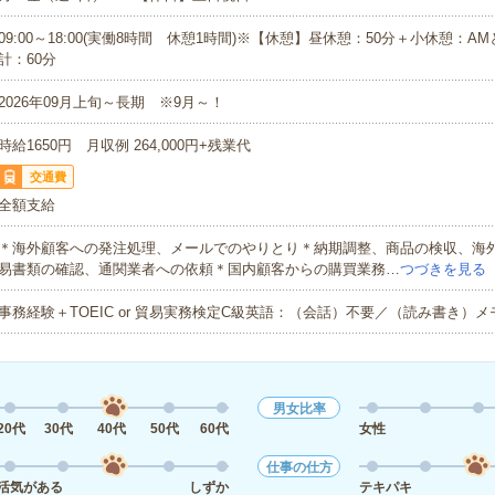
09:00～18:00(実働8時間 休憩1時間)※【休憩】昼休憩：50分＋小休憩：
計：60分
2026年09月上旬～長期 ※9月～！
時給1650円 月収例 264,000円+残業代
交通費
全額支給
＊海外顧客への発注処理、メールでのやりとり＊納期調整、商品の検収、海
易書類の確認、通関業者への依頼＊国内顧客からの購買業務…
つづきを見る
事務経験＋TOEIC or 貿易実務検定C級英語：（会話）不要／（読み書き）
男女比率
20代
30代
40代
50代
60代
女性
仕事の仕方
活気がある
しずか
テキパキ