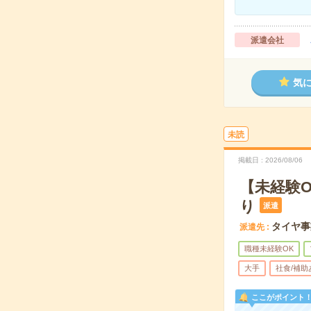
派遣会社
気
未読
掲載日
2026/08/06
【未経験
り
派遣
タイヤ事
派遣先
職種未経験OK
大手
社食/補助
ここがポイント