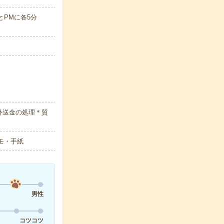
AMとPMに各5分
外送金の処理＊貿
メモ・手紙
男性
コツコツ