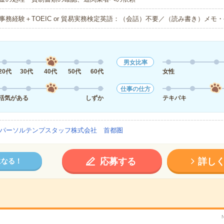
事務経験＋TOEIC or 貿易実務検定英語：（会話）不要／（読み書き）メモ
男女比率
20代
30代
40代
50代
60代
女性
仕事の仕方
活気がある
しずか
テキパキ
パーソルテンプスタッフ株式会社 首都圏
応募する
詳し
になる！