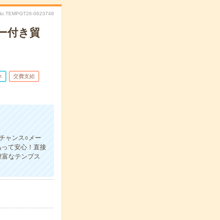
No.TEMPGT26-0623748
ー付き貿
休
交費支給
チャンス○メー
あって安心！直接
豊富なテンプス