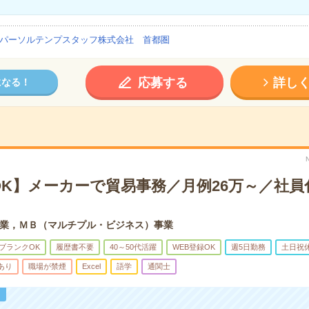
パーソルテンプスタッフ株式会社 首都圏
応募する
詳し
になる！
OK】メーカーで貿易事務／月例26万～／社員
業，ＭＢ（マルチプル・ビジネス）事業
ブランクOK
履歴書不要
40～50代活躍
WEB登録OK
週5日勤務
土日祝
あり
職場が禁煙
Excel
語学
通関士
！