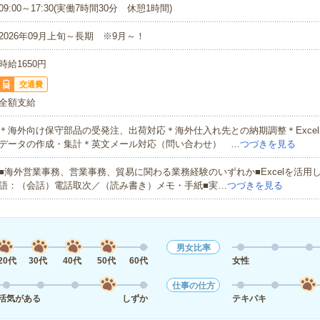
09:00～17:30(実働7時間30分 休憩1時間)
2026年09月上旬～長期 ※9月～！
時給1650円
交通費
全額支給
＊海外向け保守部品の受発注、出荷対応＊海外仕入れ先との納期調整＊Exce
データの作成・集計＊英文メール対応（問い合わせ） …
つづきを見る
■海外営業事務、営業事務、貿易に関わる業務経験のいずれか■Excelを活用
語：（会話）電話取次／（読み書き）メモ・手紙■実…
つづきを見る
男女比率
20代
30代
40代
50代
60代
女性
仕事の仕方
活気がある
しずか
テキパキ