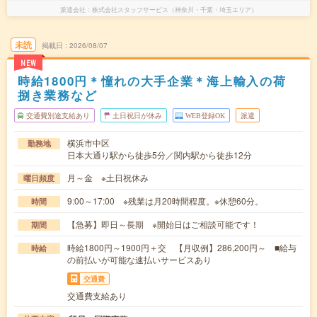
派遣会社
株式会社スタッフサービス（神奈川・千葉・埼玉エリア）
未読
掲載日
2026/08/07
NEW
時給1800円＊憧れの大手企業＊海上輸入の荷
捌き業務など
交通費別途支給あり
土日祝日が休み
WEB登録OK
派遣
横浜市中区
勤務地
日本大通り駅から徒歩5分／関内駅から徒歩12分
月～金 ※土日祝休み
曜日頻度
9:00～17:00 ※残業は月20時間程度。※休憩60分。
時間
【急募】即日～長期 ※開始日はご相談可能です！
期間
時給1800円～1900円＋交 【月収例】286,200円～ ■給与
時給
の前払いが可能な速払いサービスあり
交通費
交通費支給あり