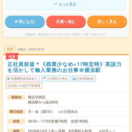
もっと見る
気になる!
応募へ進む
詳しく見る
派遣会社
株式会社スタッフサービス（神奈川・千葉・埼玉エリア）
未読
掲載日
2026/08/07
NEW
正社員前提＊《残業少なめ×17時定時》英語力
を活かして輸入業務のお仕事＠横浜駅
交通費別途支給あり
土日祝日が休み
WEB登録OK
正社員への紹介予定派遣
横浜市西区
勤務地
横浜駅から徒歩8分
月～金（週5日） ※土日祝休み
曜日頻度
09:00～17:00(実働7時間 休憩1時間)
時間
2026年10月上旬～長期 8月開始も歓迎。 ※10月～！
期間