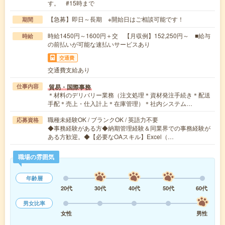
す。 #15時まで
【急募】即日～長期 ※開始日はご相談可能です！
期間
時給1450円～1600円＋交 【月収例】152,250円～ ■給与
時給
の前払いが可能な速払いサービスあり
交通費
交通費支給あり
貿易・国際事務
仕事内容
＊材料のデリバリー業務（注文処理＊資材発注手続き＊配送
手配＊売上・仕入計上＊在庫管理）＊社内システム…
職種未経験OK / ブランクOK / 英語力不要
応募資格
◆事務経験がある方◆納期管理経験＆同業界での事務経験が
ある方歓迎。◆【必要なOAスキル】Excel（…
職場の雰囲気
年齢層
20代
30代
40代
50代
60代
男女比率
女性
男性