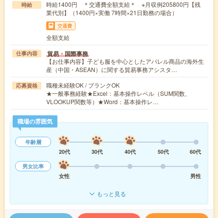
時給1400円 ＊交通費全額支給＊ ※月収例205800円【残
時給
業代別】（1400円×実働 7時間×21日勤務の場合）
交通費
全額支給
貿易・国際事務
仕事内容
【お仕事内容】子ども服を中心としたアパレル商品の海外生
産（中国・ASEAN）に関する貿易事務アシスタ…
職種未経験OK / ブランクOK
応募資格
★一般事務経験★Excel：基本操作レベル（SUM関数、
VLOOKUP関数等）★Word：基本操作レ…
職場の雰囲気
年齢層
20代
30代
40代
50代
60代
男女比率
女性
男性
もっと見る