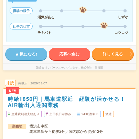
職場の様子
活気がある
しずか
仕事の仕方
テキパキ
コツコツ
気になる!
応募へ進む
詳しく見る
派遣会社
パーソルテンプスタッフ株式会社 首都圏
未読
掲載日
2026/08/07
NEW
時給1850円｜馬車道駅近｜経験が活かせる！
AIR輸出入通関業務
交通費別途支給あり
土日祝日が休み
WEB登録OK
派遣
横浜市中区
勤務地
馬車道駅から徒歩2分／関内駅から徒歩12分