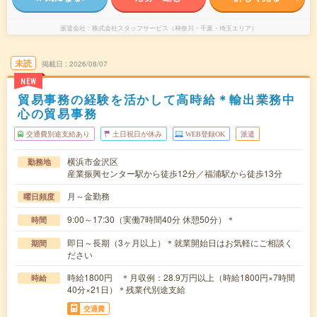
派遣会社
株式会社スタッフサービス（神奈川・千葉・埼玉エリア）
未読
掲載日
2026/08/07
NEW
貿易事務の経験を活かして高時給＊輸出業務中
心の貿易事務
交通費別途支給あり
土日祝日が休み
WEB登録OK
派遣
横浜市金沢区
勤務地
産業振興センター駅から徒歩12分／福浦駅から徒歩13分
月～金勤務
曜日頻度
9:00～17:30（実働7時間40分 休憩50分）＊
時間
即日～長期（3ヶ月以上）＊就業開始日はお気軽にご相談く
期間
ださい
時給1800円 ＊月収例：28.9万円以上（時給1800円×7時間
時給
40分×21日）＊残業代別途支給
交通費