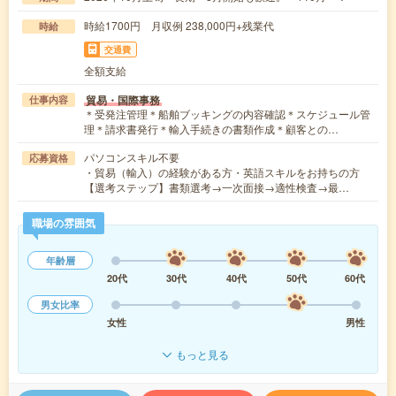
時給1700円 月収例 238,000円+残業代
時給
交通費
全額支給
貿易・国際事務
仕事内容
＊受発注管理＊船舶ブッキングの内容確認＊スケジュール管
理＊請求書発行＊輸入手続きの書類作成＊顧客との…
パソコンスキル不要
応募資格
・貿易（輸入）の経験がある方・英語スキルをお持ちの方
【選考ステップ】書類選考→一次面接→適性検査→最…
職場の雰囲気
年齢層
20代
30代
40代
50代
60代
男女比率
女性
男性
もっと見る