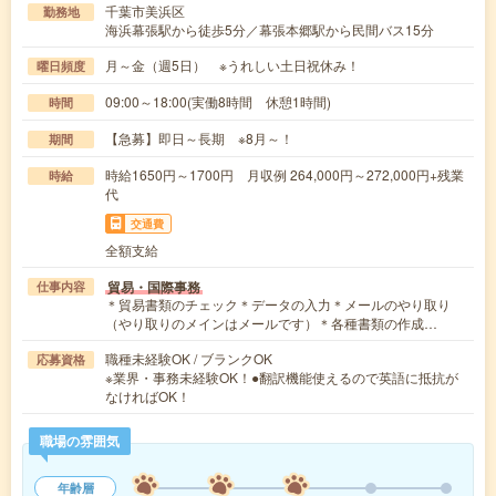
千葉市美浜区
勤務地
海浜幕張駅から徒歩5分／幕張本郷駅から民間バス15分
月～金（週5日） ※うれしい土日祝休み！
曜日頻度
09:00～18:00(実働8時間 休憩1時間)
時間
【急募】即日～長期 ※8月～！
期間
時給1650円～1700円 月収例 264,000円～272,000円+残業
時給
代
交通費
全額支給
貿易・国際事務
仕事内容
＊貿易書類のチェック＊データの入力＊メールのやり取り
（やり取りのメインはメールです）＊各種書類の作成…
職種未経験OK / ブランクOK
応募資格
※業界・事務未経験OK！●翻訳機能使えるので英語に抵抗が
なければOK！
職場の雰囲気
年齢層