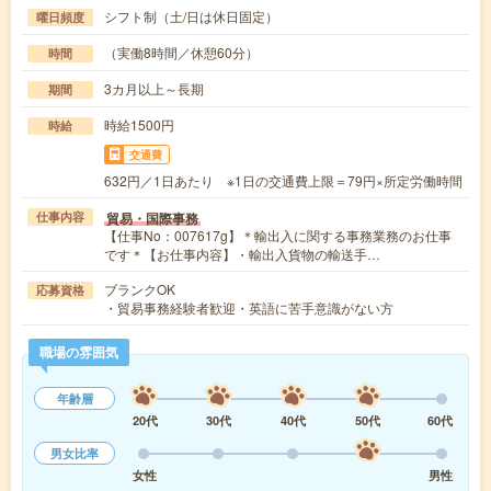
シフト制（土/日は休日固定）
曜日頻度
（実働8時間／休憩60分）
時間
3カ月以上～長期
期間
時給1500円
時給
交通費
632円／1日あたり ※1日の交通費上限＝79円×所定労働時間
貿易・国際事務
仕事内容
【仕事No：007617g】＊輸出入に関する事務業務のお仕事
です＊【お仕事内容】・輸出入貨物の輸送手…
ブランクOK
応募資格
・貿易事務経験者歓迎・英語に苦手意識がない方
職場の雰囲気
年齢層
20代
30代
40代
50代
60代
男女比率
女性
男性