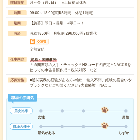
月～金（週5日） ※土日祝日休み
曜日頻度
09:00～18:00(実働8時間 休憩1時間)
時間
【急募】即日～長期 ※即日～！
期間
時給1850円 月収例 296,000円+残業代
時給
交通費
全額支給
貿易・国際事務
仕事内容
＊通関書類の入手・チェック＊HSコードの設定＊NACCSを
使っての申告書類作成＊税関対応 など
■通関実務の経験がある方※輸出・輸入不問、経験の度合いや
応募資格
ブランクなどご相談ください※実務経験＝NAC…
職場の雰囲気
男女比率
女性
男性
職場の様子
活気がある
しずか