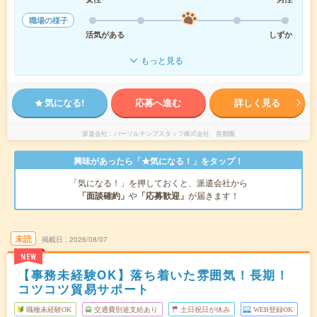
職場の様子
活気がある
しずか
もっと見る
気になる!
応募へ進む
詳しく見る
派遣会社
パーソルテンプスタッフ株式会社 首都圏
興味があったら「★気になる！」をタップ！
「気になる！」を押しておくと、派遣会社から
「面談確約」
や
「応募歓迎」
が届きます！
未読
掲載日
2026/08/07
NEW
【事務未経験OK】落ち着いた雰囲気！長期！
コツコツ貿易サポート
職種未経験OK
交通費別途支給あり
土日祝日が休み
WEB登録OK