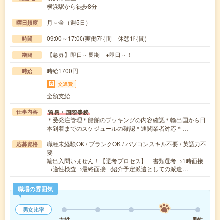
横浜駅から徒歩8分
月～金（週5日）
曜日頻度
09:00～17:00(実働7時間 休憩1時間)
時間
【急募】即日～長期 ※即日～！
期間
時給1700円
時給
交通費
全額支給
貿易・国際事務
仕事内容
＊受発注管理＊船舶のブッキングの内容確認＊輸出国から日
本到着までのスケジュールの確認＊通関業者対応＊…
職種未経験OK / ブランクOK / パソコンスキル不要 / 英語力不
応募資格
要
輸出入問いません！【選考プロセス】 書類選考→1時面接
→適性検査→最終面接→紹介予定派遣としての派遣…
職場の雰囲気
男女比率
女性
男性