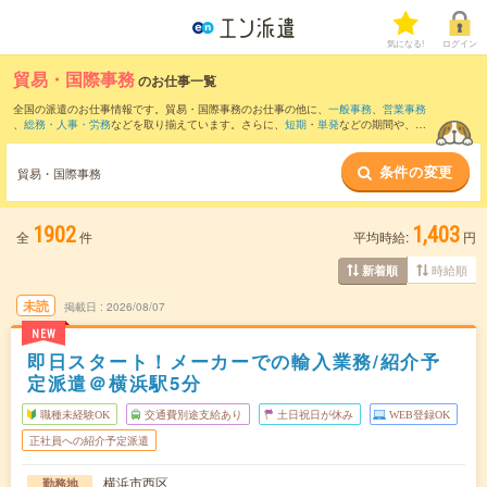
気になる!
ログイン
貿易・国際事務
のお仕事一覧
全国の派遣のお仕事情報です。貿易・国際事務のお仕事の他に、
一般事務
、
営業事務
、
総務・人事・労務
などを取り揃えています。さらに、
短期
・
単発
などの期間や、
職
種未経験OK
などのこだわり条件で絞り込んでいただけます。職種辞典：
貿易・国際事
務のお仕事とは？とは？
条件の変更
貿易・国際事務
1902
1,403
全
件
平均時給:
円
時給順
新着順
未読
掲載日
2026/08/07
NEW
即日スタート！メーカーでの輸入業務/紹介予
定派遣＠横浜駅5分
職種未経験OK
交通費別途支給あり
土日祝日が休み
WEB登録OK
正社員への紹介予定派遣
横浜市西区
勤務地