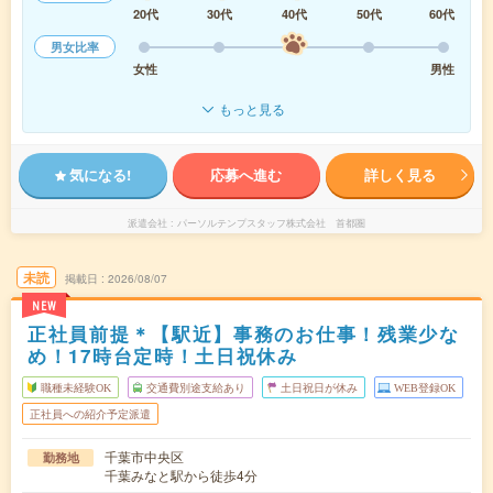
20代
30代
40代
50代
60代
男女比率
女性
男性
もっと見る
気になる!
応募へ進む
詳しく見る
派遣会社
パーソルテンプスタッフ株式会社 首都圏
未読
掲載日
2026/08/07
NEW
正社員前提＊【駅近】事務のお仕事！残業少な
め！17時台定時！土日祝休み
職種未経験OK
交通費別途支給あり
土日祝日が休み
WEB登録OK
正社員への紹介予定派遣
千葉市中央区
勤務地
千葉みなと駅から徒歩4分