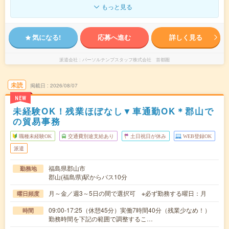
もっと見る
気になる!
応募へ進む
詳しく見る
派遣会社
パーソルテンプスタッフ株式会社 首都圏
未読
掲載日
2026/08/07
NEW
未経験OK！残業ほぼなし▼車通勤OK＊郡山で
の貿易事務
職種未経験OK
交通費別途支給あり
土日祝日が休み
WEB登録OK
派遣
福島県郡山市
勤務地
郡山(福島県)駅からバス10分
月～金／週3～5日の間で選択可 ※必ず勤務する曜日：月
曜日頻度
09:00-17:25（休憩45分）実働7時間40分（残業少なめ！）
時間
勤務時間を下記の範囲で調整するこ…