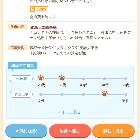
の前払いが可能な速払いサービスあり
交通費
交通費支給あり
貿易・国際事務
仕事内容
＊コンテナの在庫管理（専用システム）｜搬出入申し込みデ
ータ処理｜船会社などへの報告（専用システム）｜…
職種未経験OK / ブランクOK / 英語力不要
応募資格
未経験OK！ #初めての派遣歓迎
職場の雰囲気
年齢層
20代
30代
40代
50代
60代
男女比率
女性
男性
もっと見る
気になる!
応募へ進む
詳しく見る