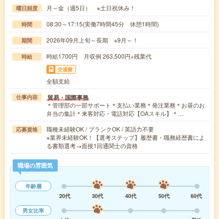
月～金（週5日） ※土日祝休み！
曜日頻度
08:30～17:15(実働7時間45分 休憩1時間)
時間
2026年09月上旬～長期 ※9月～！
期間
時給1700円 月収例 263,500円+残業代
時給
交通費
全額支給
貿易・国際事務
仕事内容
＊管理部の一部サポート＊支払い業務＊発注業務＊お昼のお
弁当の集計＊来客対応・電話対応【OAスキル】＊…
職種未経験OK / ブランクOK / 英語力不要
応募資格
※業界未経験OK！【選考ステップ】履歴書・職務経歴書によ
る書類選考→面接1回通関士の資格
職場の雰囲気
年齢層
20代
30代
40代
50代
60代
男女比率