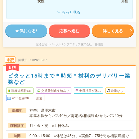
女性
男性
もっと見る
気になる!
応募へ進む
詳しく見る
派遣会社
パーソルテンプスタッフ株式会社 首都圏
未読
掲載日
2026/08/07
NEW
ピタッと15時まで＊時短＊材料のデリバリー業
務など
職種未経験OK
交通費別途支給あり
土日祝日が休み
残業なし
WEB登録OK
派遣
神奈川県厚木市
勤務地
本厚木駅からバス40分／海老名(相模線)駅からバス40分
月～金・祝 ※土日休み
曜日頻度
9:00～15:00 ※休憩は45分。※実働7．75時間も相談可能で
時間