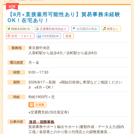
NEW
【8月×直接雇用可能性あり】貿易事務未経験
OK！在宅あり！
職種未経験OK
交通費別途支給あり
土日祝日が休み
残業なし
在宅・リモート
WEB登録OK
派遣
東京都中央区
勤務地
人形町駅から徒歩4分／浜町駅から徒歩6分
月～金
曜日頻度
9:00～17:30
時間
2026/8/17～長期 ※開始日前倒し希望などご相談ください
期間
♪ ※8月～OK！
時給1900円＋交
時給
交通費
※交通費支給(当社規定有)
貿易・国際事務
仕事内容
貿易事務サポート輸出サポート(書類作成・データ入力)国内
工場／各部署とのやり取り代理店との調整業務英…