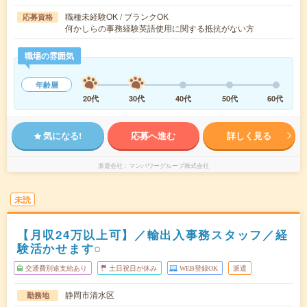
職種未経験OK / ブランクOK
応募資格
何かしらの事務経験英語使用に関する抵抗がない方
職場の雰囲気
年齢層
20代
30代
40代
50代
60代
気になる!
応募へ進む
詳しく見る
派遣会社
マンパワーグループ株式会社
未読
【月収24万以上可】／輸出入事務スタッフ／経
験活かせます○
交通費別途支給あり
土日祝日が休み
WEB登録OK
派遣
静岡市清水区
勤務地