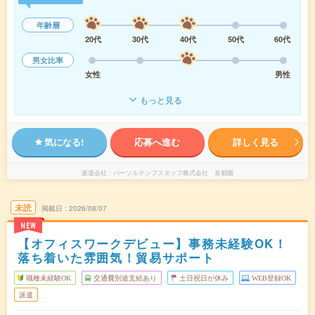
年齢層
20代
30代
40代
50代
60代
男女比率
女性
男性
もっと見る
気になる!
応募へ進む
詳しく見る
派遣会社
パーソルテンプスタッフ株式会社 首都圏
未読
掲載日
2026/08/07
NEW
【オフィスワークデビュー】事務未経験OK！
落ち着いた雰囲気！貿易サポート
職種未経験OK
交通費別途支給あり
土日祝日が休み
WEB登録OK
派遣