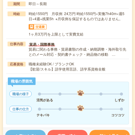
即日～長期
期間
時給1550円 月収例 24万円 時給1550円×実働7h40m×週5
時給
日×4週+残業5h ※月収例を保証するものではありません。
交通費
1ヶ月3万円を上限として実費支給
貿易・国際事務
仕事内容
貿易に関わる事務・貿易書類の作成・納期調整・海外取引先
とのメール対応・契約書チェック・納品物の移動 …
職種未経験OK / ブランクOK
応募資格
【歓迎/スキル】語学使用言語、語学系資格全般
職場の雰囲気
職場の様子
活気がある
しずか
仕事の仕方
テキパキ
コツコツ