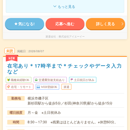
もっと見る
気になる!
応募へ進む
詳しく見る
派遣会社
株式会社アイエーイー
未読
掲載日
2026/08/07
NEW
在宅あり＊17時半まで＊チェックやデータ入力
など
職種未経験OK
交通費別途支給あり
土日祝日が休み
在宅・リモート
WEB登録OK
派遣
横浜市磯子区
勤務地
新杉田駅から徒歩5分／杉田(神奈川県)駅から徒歩15分
月～金 ※土日祝休み
曜日頻度
8:30～17:30 ※残業はほとんどありません。※休憩60分。
時間