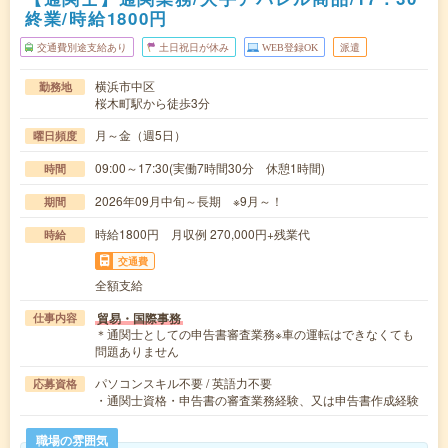
終業/時給1800円
交通費別途支給あり
土日祝日が休み
WEB登録OK
派遣
横浜市中区
勤務地
桜木町駅から徒歩3分
月～金（週5日）
曜日頻度
09:00～17:30(実働7時間30分 休憩1時間)
時間
2026年09月中旬～長期 ※9月～！
期間
時給1800円 月収例 270,000円+残業代
時給
交通費
全額支給
貿易・国際事務
仕事内容
＊通関士としての申告書審査業務※車の運転はできなくても
問題ありません
パソコンスキル不要 / 英語力不要
応募資格
・通関士資格・申告書の審査業務経験、又は申告書作成経験
職場の雰囲気