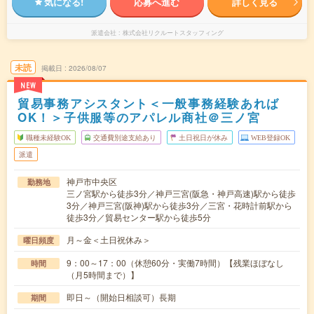
気になる!
応募へ進む
詳しく見る
派遣会社
株式会社リクルートスタッフィング
未読
掲載日
2026/08/07
NEW
貿易事務アシスタント＜一般事務経験あれば
OK！＞子供服等のアパレル商社＠三ノ宮
職種未経験OK
交通費別途支給あり
土日祝日が休み
WEB登録OK
派遣
神戸市中央区
勤務地
三ノ宮駅から徒歩3分／神戸三宮(阪急・神戸高速)駅から徒歩
3分／神戸三宮(阪神)駅から徒歩3分／三宮・花時計前駅から
徒歩3分／貿易センター駅から徒歩5分
月～金＜土日祝休み＞
曜日頻度
9：00～17：00（休憩60分・実働7時間）【残業ほぼなし
時間
（月5時間まで）】
即日～（開始日相談可）長期
期間