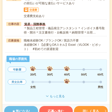
の前払いが可能な速払いサービスあり
交通費
交通費支給あり
貿易・国際事務
仕事内容
＊製品工程管理・備品発注アシスタント＊インボイス番号取
得・開示＊注文書発行・台帳反映＊納期管理＊出荷…
職種未経験OK / ブランクOK / 英語力不要
応募資格
未経験OK！【必要なOAスキル】Excel（VLOOK・ピボッ
ト） #初めての派遣歓迎
職場の雰囲気
年齢層
20代
30代
40代
50代
60代
男女比率
女性
男性
もっと見る
気になる!
応募へ進む
詳しく見る