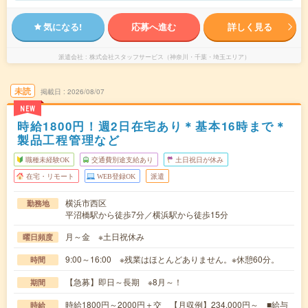
気になる!
応募へ進む
詳しく見る
派遣会社
株式会社スタッフサービス（神奈川・千葉・埼玉エリア）
未読
掲載日
2026/08/07
NEW
時給1800円！週2日在宅あり＊基本16時まで＊
製品工程管理など
職種未経験OK
交通費別途支給あり
土日祝日が休み
在宅・リモート
WEB登録OK
派遣
横浜市西区
勤務地
平沼橋駅から徒歩7分／横浜駅から徒歩15分
月～金 ※土日祝休み
曜日頻度
9:00～16:00 ※残業はほとんどありません。※休憩60分。
時間
【急募】即日～長期 ※8月～！
期間
時給1800円～2000円＋交 【月収例】234,000円～ ■給与
時給