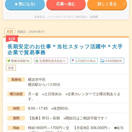
気になる!
応募へ進む
詳しく見る
派遣会社
パーソルテンプスタッフ株式会社 首都圏
未読
掲載日
2026/08/07
NEW
長期安定のお仕事＊当社スタッフ活躍中＊大手
企業で貿易事務
職種未経験OK
交通費別途支給あり
土日祝日が休み
WEB登録OK
派遣
横浜市中区
勤務地
横浜駅からバス30分
月～金 ※土日祝休み ※企業カレンダーで土曜出勤ありま
曜日頻度
す。
9:00～17:45 ※休憩60分。
時間
【急募】即日～長期 ※開始日はご相談可能です！
期間
時給1600円～1700円＋交 【月収例】306,000円～ ■給与
時給