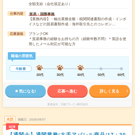
全額支給（会社規定あり）
貿易・国際事務
仕事内容
【業務内容】・輸出業務全般・税関関連書類の作成・インボ
イスなどの貿易書類作成・海外取引先とのコレポン…
ブランクOK
応募資格
＊貿易事務の経験をお持ちの方（経験年数不問）＊英語を使
用したメール対応が可能な方
職場の雰囲気
年齢層
20代
30代
40代
50代
60代
気になる!
応募へ進む
詳しく見る
派遣会社
日総ブレイン株式会社
未読
掲載日
2026/08/07
NEW
【通関士】通関業務/大手アパレル商品/17：30