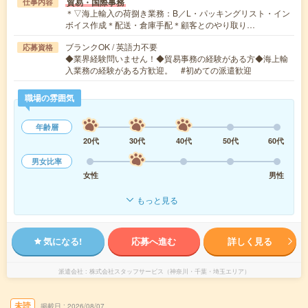
貿易・国際事務
仕事内容
＊▽海上輸入の荷捌き業務：B／L・パッキングリスト・イン
ボイス作成＊配送・倉庫手配＊顧客とのやり取り…
ブランクOK / 英語力不要
応募資格
◆業界経験問いません！◆貿易事務の経験がある方◆海上輸
入業務の経験がある方歓迎。 #初めての派遣歓迎
職場の雰囲気
年齢層
20代
30代
40代
50代
60代
男女比率
女性
男性
もっと見る
気になる!
応募へ進む
詳しく見る
派遣会社
株式会社スタッフサービス（神奈川・千葉・埼玉エリア）
未読
掲載日
2026/08/07