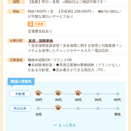
【急募】即日～長期 ※開始日はご相談可能です！
期間
時給1600円＋交 【月収例】256,000円～ ■給与の前払い
時給
が可能な速払いサービスあり
交通費
交通費支給あり
貿易・国際事務
仕事内容
＊安全保障貿易管理＊安全保障に関する管理と付随業務＊シ
ステムを使用したチェックやデータ入力＊電話応対…
職種未経験OK / ブランクOK
応募資格
◆未経験者歓迎！◆受発注業務or事務経験（ブランクなし）
がある方歓迎。◆読み書きができる英語力（TO…
職場の雰囲気
年齢層
20代
30代
40代
50代
60代
男女比率
女性
男性
もっと見る