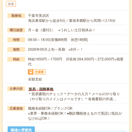
派遣
千葉市美浜区
勤務地
海浜幕張駅から徒歩5分／幕張本郷駅から民間バス15分
月～金（週5日） ※うれしい土日祝休み！
曜日頻度
09:00～18:00(実働8時間 休憩1時間)
時間
2026年09月上旬～長期 ※9月～！
期間
時給1650円～1700円 月収例 264,000円～272,000円+残業
時給
代
交通費
全額支給
貿易・国際事務
仕事内容
＊貿易書類のチェック＊データの入力＊メールのやり取り
（やり取りのメインはメールです）＊各種書類の作成…
職種未経験OK / ブランクOK
応募資格
※業界・事務未経験OK！●翻訳機能使えるので英語に抵抗が
なければOK！
職場の雰囲気