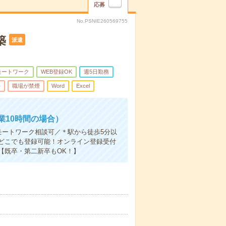
応募
No.PSNIE260569755
築
派遣
モートワーク
WEB登録OK
週5日勤務
手
職場が禁煙
Word
Excel
業10時間の場合）
モートワーク相談可／＊駅から徒歩5分以
どこでも登録可能！オンライン登録受付
【既卒・第二新卒もOK！】