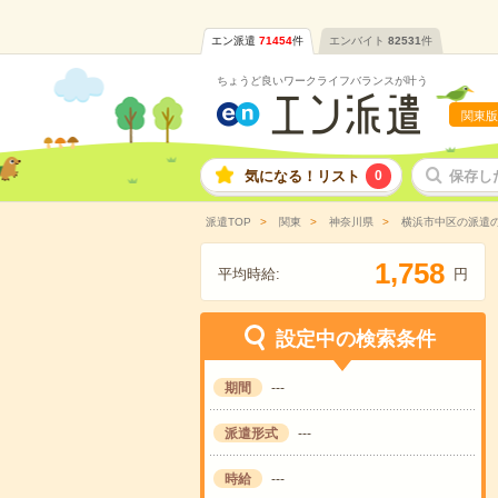
エン派遣
71454
件
エンバイト
82531
件
ちょうど良いワークライフバランスが叶う
関東版
気になる！リスト
0
保存し
派遣TOP
関東
神奈川県
横浜市中区の派遣
,
1
7
5
8
平均時給:
円
設定中の検索条件
期間
---
派遣形式
---
時給
---