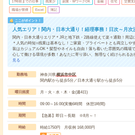
17時前までの仕事
残業少
副業・WワークOK
金融
住宅
交費支
職場が禁煙
Excel
簿記
ここがポイント！
人気エリア！関内・日本大通り！経理事務！日次～月次
関内・日本大通りエリア＊JRと地下鉄・2路線使えて楽々通勤！周辺に飲食
＊人気の時短○残業は基本なし！ご家庭・プライベートとも両立しや
装はカジュアルOK＊髪型やネイルも自由！落ち着いた雰囲気の職場
心して働ける環境が多数！あなたに寄り添い、無理なく続けられるお
見る
勤務地
神奈川県
横浜市中区
関内駅から徒歩5分／日本大通り駅から徒歩5分
曜日頻度
月・火・水・木・金(週4日)
時間
09:00～16:00(実働6時間 休憩1時間)
期間
【急募】即日～長期 ※8月～！
時給
時給1750円 月収例 168,000円