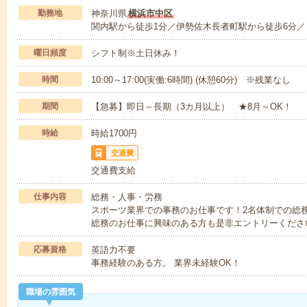
勤務地
神奈川県
横浜市中区
関内駅から徒歩1分／伊勢佐木長者町駅から徒歩6分／
曜日頻度
シフト制※土日休み！
時間
10:00～17:00(実働:6時間) (休憩60分) ※残業なし
期間
【急募】即日～長期（3カ月以上） ★8月～OK！
時給
時給1700円
交通費
交通費支給
仕事内容
総務・人事・労務
スポーツ業界での事務のお仕事です！2名体制での総
総務のお仕事に興味のある方も是非エントリーくださ
応募資格
英語力不要
事務経験のある方。 業界未経験OK！
職場の雰囲気