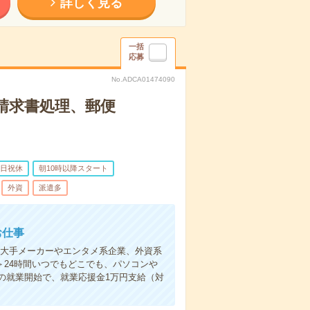
詳しく見る
一括
応募
No.ADCA01474090
請求書処理、郵便
日祝休
朝10時以降スタート
外資
派遣多
お仕事
】大手メーカーやエンタメ系企業、外資系
＞24時間いつでもどこでも、パソコンや
の就業開始で、就業応援金1万円支給（対