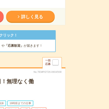
詳しく見る
クリック！
」
や
「応募歓迎」
が届きます！
一括
応募
No.TEMPGT26-0604508
週5日！無理なく働
祝休
16時前までの仕事