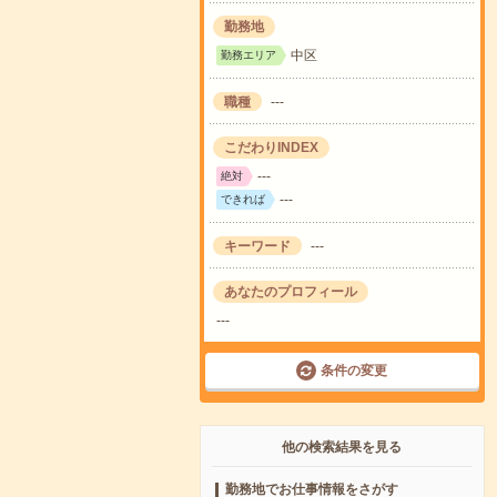
勤務地
中区
勤務エリア
職種
---
こだわりINDEX
---
絶対
---
できれば
キーワード
---
あなたのプロフィール
---
条件の変更
他の検索結果を見る
勤務地でお仕事情報をさがす