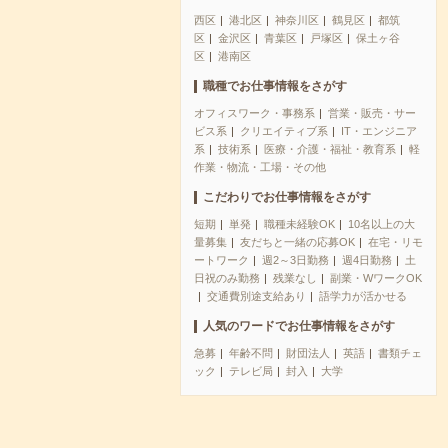
西区
港北区
神奈川区
鶴見区
都筑
区
金沢区
青葉区
戸塚区
保土ヶ谷
区
港南区
職種でお仕事情報をさがす
オフィスワーク・事務系
営業・販売・サー
ビス系
クリエイティブ系
IT・エンジニア
系
技術系
医療・介護・福祉・教育系
軽
作業・物流・工場・その他
こだわりでお仕事情報をさがす
短期
単発
職種未経験OK
10名以上の大
量募集
友だちと一緒の応募OK
在宅・リモ
ートワーク
週2～3日勤務
週4日勤務
土
日祝のみ勤務
残業なし
副業・WワークOK
交通費別途支給あり
語学力が活かせる
人気のワードでお仕事情報をさがす
急募
年齢不問
財団法人
英語
書類チェ
ック
テレビ局
封入
大学