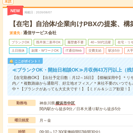
未読
NEW
掲載日
2026/08/07
【在宅】自治体/企業向けPBXの提案、構
通信サービス会社
派遣先
ブランクOK
既卒第二新卒OK
履歴書不要
40～50代活躍
在宅・リ
土日祝休
副業・WワークOK
IT通信Web
交費支給
駅歩5分
大
ここがポイント！
≪ブランクOK・開始日相談OK≫月収例43万円以上（残
【在宅勤務OK】【出社予定日数：月12～16日】【積極採用中】＊リ
内／＊複数路線から通勤可、好立地オフィス／＊来社不要のいつでも
中＊【ブランクがあっても大丈夫です！】【ミドル＆シニア歓迎！】
勤務地
神奈川県
横浜市中区
関内駅から徒歩9分／日本大通り駅から徒歩5分
曜日頻度
月～金
時間
09:00～17:30(実働時間07時間30分)