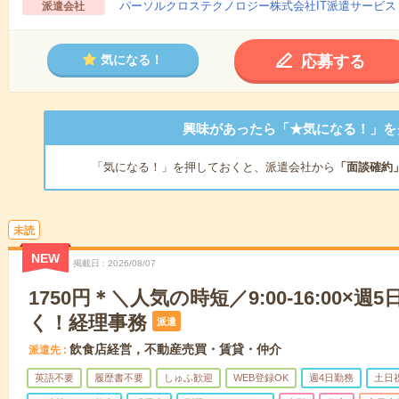
パーソルクロステクノロジー株式会社IT派遣サービス
派遣会社
応募する
気になる！
興味があったら「★気になる！」を
「気になる！」を押しておくと、派遣会社から
「面談確約
未読
NEW
掲載日
2026/08/07
1750円＊＼人気の時短／9:00-16:00×
く！経理事務
派遣
飲食店経営，不動産売買・賃貸・仲介
派遣先
英語不要
履歴書不要
しゅふ歓迎
WEB登録OK
週4日勤務
土日