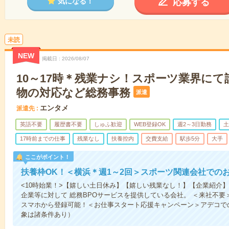
応募する
気になる！
未読
NEW
掲載日
2026/08/07
10～17時＊残業ナシ！スポーツ業界にて
物の対応など総務事務
派遣
エンタメ
派遣先
英語不要
履歴書不要
しゅふ歓迎
WEB登録OK
週2～3日勤務
土
17時前までの仕事
残業なし
扶養控内
交費支給
駅歩5分
大手
ここがポイント！
扶養枠OK！＜横浜＊週1～2回＞スポーツ関連会社での
<10時始業！>【嬉しい土日休み】【嬉しい残業なし！】【企業紹介
企業等に対して 総務BPOサービスを提供している会社。 ＜来社不要
スマホから登録可能！＜お仕事スタート応援キャンペーン＞アデコで
象は諸条件あり）