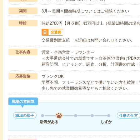
期間
8月～長期※開始時期についてはご相談ください
時給
時給2700円【月収例】43万円以上（残業10時間の
交通費
交通費別途支給 ※詳細はお問い合わせください。
仕事内容
営業・企画営業・ラウンダー
＜大手通信会社での就業です＞自治体/企業向けPBX
顧客訪問、ヒアリング、調査、分析、計画書の作成・
応募資格
ブランクOK
学歴不問、フリーランスなどで働いていた方も歓迎！
少し先での就業開始希望などもご相談ください。
職場の雰囲気
職場の様子
仕事の仕方
活気がある
しずか