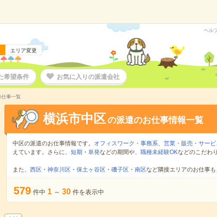
ヘル
エリア変更
た希望条件
お気に入りの派遣会社
の仕事一覧
横浜市中区
の派遣のお仕事情報一覧
中区の派遣のお仕事情報です。
オフィスワーク・事務系
、
営業・販売・サービ
えています。さらに、
短期
・
単発
などの期間や、
職種未経験OK
などのこだわ
また、
西区
・
神奈川区
・
保土ヶ谷区
・
磯子区
・
南区
など隣接エリアのお仕事も
579
1
30
件中
～
件を表示中