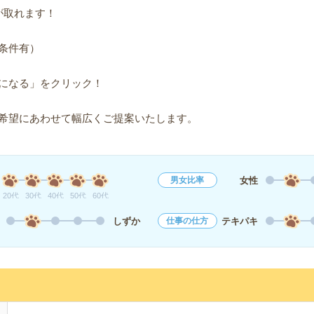
が取れます！
条件有）
になる」をクリック！
希望にあわせて幅広くご提案いたします。
女性
男女比率
20代
30代
40代
50代
60代
しずか
テキパキ
仕事の仕方