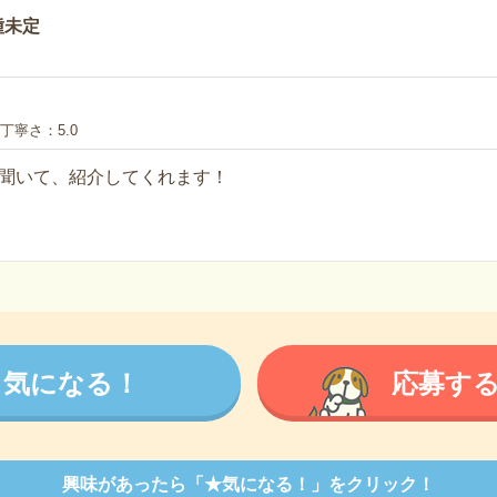
種未定
丁寧さ
5.0
聞いて、紹介してくれます！
気になる！
応募す
興味があったら「★気になる！」をクリック！