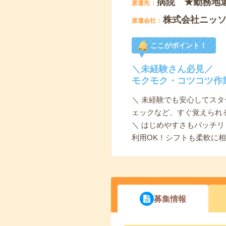
病院 ★勤務地
派遣先
株式会社ニッ
派遣会社
ここがポイント！
＼未経験さん必見／
モクモク・コツコツ作
＼ 未経験でも安心してス
ェックなど、すぐ覚えられ
＼ はじめやすさもバッチ
利用OK！シフトも柔軟に
募集情報