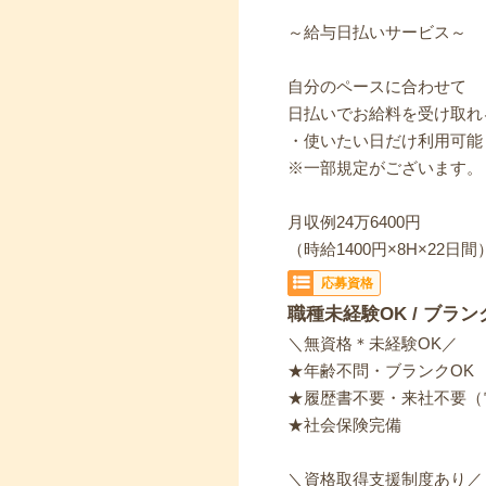
～給与日払いサービス～
自分のペースに合わせて
日払いでお給料を受け取れ
・使いたい日だけ利用可能
※一部規定がございます。
月収例24万6400円
（時給1400円×8H×22日間
応募資格
職種未経験OK / ブラン
＼無資格＊未経験OK／
★年齢不問・ブランクOK
★履歴書不要・来社不要（
★社会保険完備
＼資格取得支援制度あり／