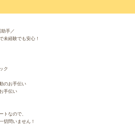
護助手／
で未経験でも安心！
ック
動のお手伝い
お手伝い
ートなので、
一切問いません！