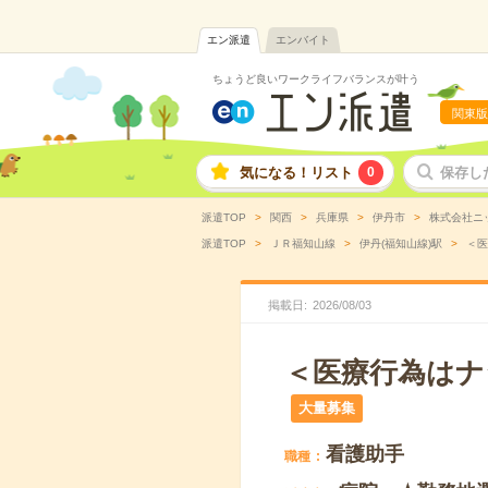
エン派遣
エンバイト
ちょうど良いワークライフバランスが叶う
関東版
気になる！リスト
0
保存し
派遣TOP
関西
兵庫県
伊丹市
株式会社ニ
派遣TOP
ＪＲ福知山線
伊丹(福知山線)駅
＜医
掲載日
2026
/
08
/
03
＜医療行為はナ
大量募集
看護助手
職種