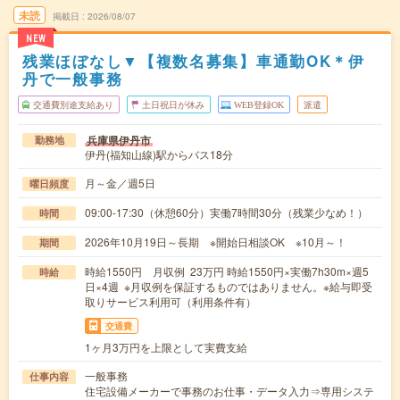
未読
掲載日
2026/08/07
NEW
残業ほぼなし▼【複数名募集】車通勤OK＊伊
丹で一般事務
交通費別途支給あり
土日祝日が休み
WEB登録OK
派遣
兵庫県伊丹市
勤務地
伊丹(福知山線)駅からバス18分
月～金／週5日
曜日頻度
09:00-17:30（休憩60分）実働7時間30分（残業少なめ！）
時間
2026年10月19日～長期 ※開始日相談OK ※10月～！
期間
時給1550円 月収例 23万円 時給1550円×実働7h30m×週5
時給
日×4週 ※月収例を保証するものではありません。※給与即受
取りサービス利用可（利用条件有）
交通費
1ヶ月3万円を上限として実費支給
一般事務
仕事内容
住宅設備メーカーで事務のお仕事・データ入力⇒専用システ