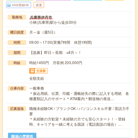
WEB登録OK
派遣
兵庫県伊丹市
勤務地
小林(兵庫県)駅から徒歩30分
月～金（週5日）
曜日頻度
09:00～17:00(実働7時間 休憩1時間)
時間
【急募】即日～長期 ※8月～！
期間
時給1450円 月収例 203,000円
時給
交通費
全額支給
一般事務
仕事内容
＊振込用紙、伝票、印鑑・通帳紛失の際に記入する用紙 各
種書類記入のサポート＊ATM案内＊郵送物の発送…
職種未経験OK / ブランクOK / パソコンスキル不要 / 英語力不
応募資格
要
＊未経験の方歓迎＊未経験の方でも安心スタート！・登録
時、キャリアを一緒に考える面談（電話面談の場合）…
職場の雰囲気