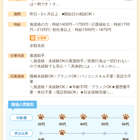
は一例です！そ…
即日～2ヶ月以上 ■開始日の相談OK！
期間
無資格の方：時給1400円～1750円 / 介護福祉士：時給1700
時給
円～2125円 / 初任者以上：時給1500円～1875円
交通費
全額支給
看護助手
仕事内容
＼無資格・未経験OKの看護助手／医療行為は一切行わない
ので未経験でも安心！▽具体的には…・リネンやシ…
職種未経験OK / ブランクOK / パソコンスキル不要 / 英語力不
応募資格
要
＼無資格＊未経験OK／★年齢不問・ブランクOK★履歴書不
要・来社不要（電話登録OK）★社会保険完備＼…
職場の雰囲気
年齢層
20代
30代
40代
50代
60代
男女比率
女性
男性