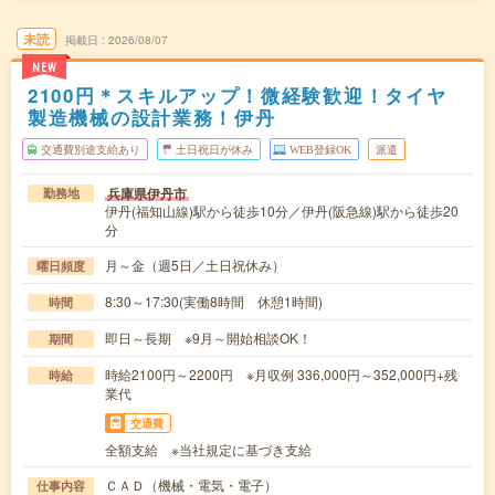
未読
掲載日
2026/08/07
NEW
2100円＊スキルアップ！微経験歓迎！タイヤ
製造機械の設計業務！伊丹
交通費別途支給あり
土日祝日が休み
WEB登録OK
派遣
兵庫県伊丹市
勤務地
伊丹(福知山線)駅から徒歩10分／伊丹(阪急線)駅から徒歩20
分
月～金（週5日／土日祝休み）
曜日頻度
8:30～17:30(実働8時間 休憩1時間)
時間
即日～長期 ※9月～開始相談OK！
期間
時給2100円～2200円 ※月収例 336,000円～352,000円+残
時給
業代
交通費
全額支給 ※当社規定に基づき支給
ＣＡＤ（機械・電気・電子）
仕事内容