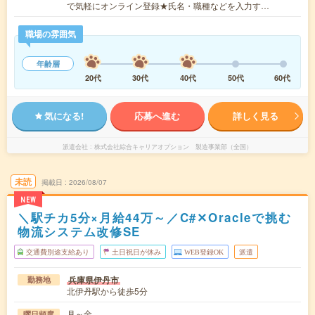
で気軽にオンライン登録★氏名・職種などを入力す…
職場の雰囲気
年齢層
20代
30代
40代
50代
60代
気になる!
応募へ進む
詳しく見る
派遣会社
株式会社綜合キャリアオプション 製造事業部（全国）
未読
掲載日
2026/08/07
NEW
＼駅チカ5分×月給44万～／C#✕Oracleで挑む
物流システム改修SE
交通費別途支給あり
土日祝日が休み
WEB登録OK
派遣
兵庫県伊丹市
勤務地
北伊丹駅から徒歩5分
月～金
曜日頻度