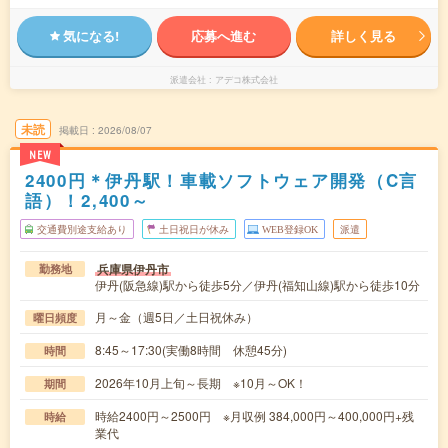
気になる!
応募へ進む
詳しく見る
派遣会社
アデコ株式会社
未読
掲載日
2026/08/07
NEW
2400円＊伊丹駅！車載ソフトウェア開発（C言
語）！2,400～
交通費別途支給あり
土日祝日が休み
WEB登録OK
派遣
兵庫県伊丹市
勤務地
伊丹(阪急線)駅から徒歩5分／伊丹(福知山線)駅から徒歩10分
月～金（週5日／土日祝休み）
曜日頻度
8:45～17:30(実働8時間 休憩45分)
時間
2026年10月上旬～長期 ※10月～OK！
期間
時給2400円～2500円 ※月収例 384,000円～400,000円+残
時給
業代