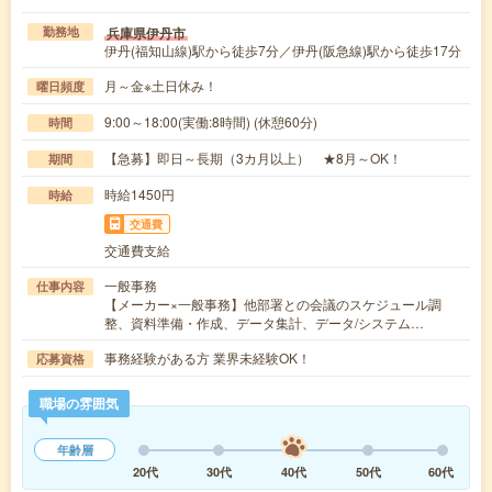
兵庫県伊丹市
勤務地
伊丹(福知山線)駅から徒歩7分／伊丹(阪急線)駅から徒歩17分
月～金※土日休み！
曜日頻度
9:00～18:00(実働:8時間) (休憩60分)
時間
【急募】即日～長期（3カ月以上） ★8月～OK！
期間
時給1450円
時給
交通費
交通費支給
一般事務
仕事内容
【メーカー×一般事務】他部署との会議のスケジュール調
整、資料準備・作成、データ集計、データ/システム…
事務経験がある方 業界未経験OK！
応募資格
職場の雰囲気
年齢層
20代
30代
40代
50代
60代