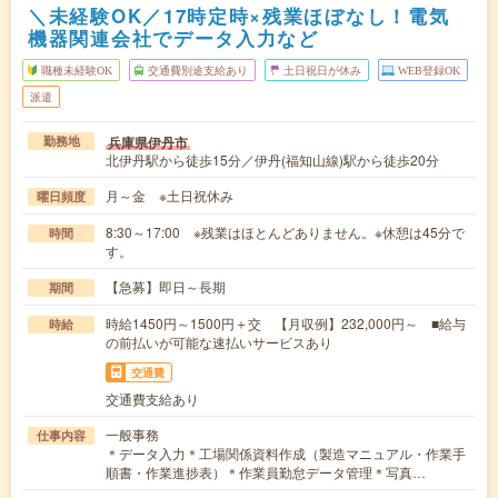
＼未経験OK／17時定時×残業ほぼなし！電気
機器関連会社でデータ入力など
職種未経験OK
交通費別途支給あり
土日祝日が休み
WEB登録OK
派遣
兵庫県伊丹市
勤務地
北伊丹駅から徒歩15分／伊丹(福知山線)駅から徒歩20分
月～金 ※土日祝休み
曜日頻度
8:30～17:00 ※残業はほとんどありません。※休憩は45分で
時間
す。
【急募】即日～長期
期間
時給1450円～1500円＋交 【月収例】232,000円～ ■給与
時給
の前払いが可能な速払いサービスあり
交通費
交通費支給あり
一般事務
仕事内容
＊データ入力＊工場関係資料作成（製造マニュアル・作業手
順書・作業進捗表）＊作業員勤怠データ管理＊写真…