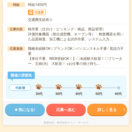
時給1400円
時給
交通費
交通費支給有り
軽作業（仕分け・ピッキング・検品、商品管理）
仕事内容
評価対象機器（射出成型機、オーブン等）・検査機器を用い
た品質検査、加工機による試作作業、システム入力…
職種未経験OK / ブランクOK / パソコンスキル不要 / 英語力不
応募資格
要
【来社不要、WEB登録OK！】〇未経験大歓迎！〇フリータ
ー、主婦(夫) 大歓迎！ ※お仕事の掛け持ち…
職場の雰囲気
年齢層
20代
30代
40代
50代
60代
気になる!
応募へ進む
詳しく見る
派遣会社
株式会社テクノ・サービス