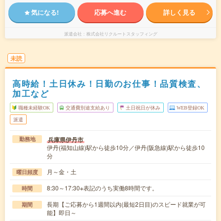
気になる!
応募へ進む
詳しく見る
派遣会社
株式会社リクルートスタッフィング
未読
高時給！土日休み！日勤のお仕事！品質検査、
加工など
職種未経験OK
交通費別途支給あり
土日祝日が休み
WEB登録OK
派遣
兵庫県伊丹市
勤務地
伊丹(福知山線)駅から徒歩10分／伊丹(阪急線)駅から徒歩10
分
月～金・土
曜日頻度
8:30～17:30※表記のうち実働8時間です。
時間
長期【ご応募から1週間以内(最短2日目)のスピード就業が可
期間
能】即日～