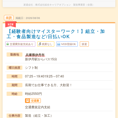
派遣会社
株式会社綜合キャリアオプション 製造事業部（全国）
未読
掲載日
2026/08/06
NEW
【経験者向けマイスターワーク！】組立・加
工・食品製造など/日払いOK
交通費別途支給あり
残業なし
WEB登録OK
派遣
兵庫県伊丹市
勤務地
新伊丹駅からバス15分
シフト制
曜日頻度
07:25～19:4019:25～07:40
時間
長期でお仕事できる方、大歓迎！
期間
時給2550円
時給
交通費
交通費規定内支給
製造（組立・加工）
仕事内容