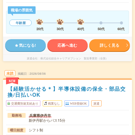
職場の雰囲気
年齢層
20代
30代
40代
50代
60代
気になる!
応募へ進む
詳しく見る
派遣会社
株式会社綜合キャリアオプション 製造事業部（全国）
未読
掲載日
2026/08/06
NEW
【経験活かせる＊】半導体設備の保全・部品交
換/日払いOK
交通費別途支給あり
残業なし
WEB登録OK
派遣
兵庫県伊丹市
勤務地
新伊丹駅からバス15分
シフト制
曜日頻度