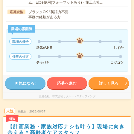
ム、Exce使用(フォーマットあり)・施工会社…
ブランクOK / 英語力不要
応募資格
事務の経験がある方
職場の雰囲気
職場の様子
活気がある
しずか
仕事の仕方
テキパキ
コツコツ
気になる!
応募へ進む
詳しく見る
派遣会社
株式会社リクルートスタッフィング
未読
掲載日
2026/08/07
NEW
【計画業務・家族対応ナシも叶う】現場に向き
合える＊高齢者ケアスタッフ