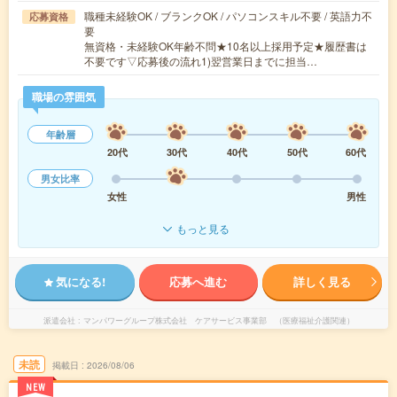
職種未経験OK / ブランクOK / パソコンスキル不要 / 英語力不
応募資格
要
無資格・未経験OK年齢不問★10名以上採用予定★履歴書は
不要です▽応募後の流れ1)翌営業日までに担当…
職場の雰囲気
年齢層
20代
30代
40代
50代
60代
男女比率
女性
男性
もっと見る
気になる!
応募へ進む
詳しく見る
派遣会社
マンパワーグループ株式会社 ケアサービス事業部 （医療福祉介護関連）
未読
掲載日
2026/08/06
NEW