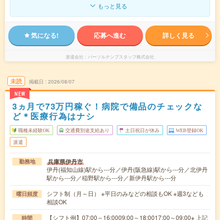
もっと見る
気になる!
応募へ進む
詳しく見る
派遣会社
パーソルテンプスタッフ株式会社
未読
掲載日
2026/08/07
NEW
3ヵ月で73万円稼ぐ！病院で備品のチェックな
ど＊医療行為はナシ
職種未経験OK
交通費別途支給あり
土日祝日が休み
WEB登録OK
派遣
兵庫県伊丹市
勤務地
伊丹(福知山線)駅から---分／伊丹(阪急線)駅から---分／北伊丹
駅から---分／稲野駅から---分／新伊丹駅から---分
シフト制（月～日） ※平日のみなどの相談もOK ※週3なども
曜日頻度
相談OK
【シフト例】07:00～16:0009:00～18:0017:00～09:00※ 上記
時間