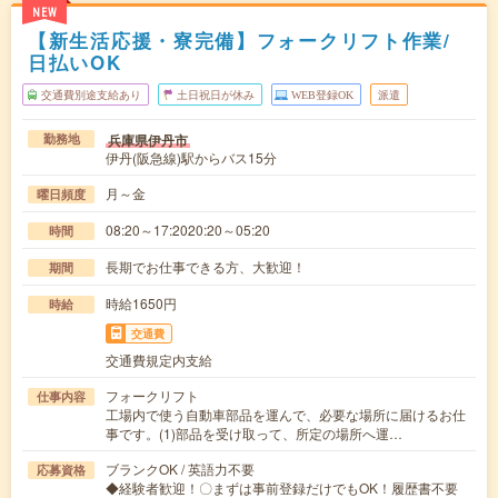
NEW
【新生活応援・寮完備】フォークリフト作業/
日払いOK
交通費別途支給あり
土日祝日が休み
WEB登録OK
派遣
兵庫県伊丹市
勤務地
伊丹(阪急線)駅からバス15分
月～金
曜日頻度
08:20～17:2020:20～05:20
時間
長期でお仕事できる方、大歓迎！
期間
時給1650円
時給
交通費
交通費規定内支給
フォークリフト
仕事内容
工場内で使う自動車部品を運んで、必要な場所に届けるお仕
事です。(1)部品を受け取って、所定の場所へ運…
ブランクOK / 英語力不要
応募資格
◆経験者歓迎！〇まずは事前登録だけでもOK！履歴書不要