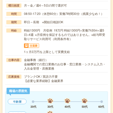
月～金／週4～5日の間で選択可
曜日頻度
08:50-17:20（休憩60分）実働7時間30分（残業少なめ！）
時間
即日～長期 ※開始日相談OK
期間
時給1300円 月収例 19万円 時給1300円×実働7h30m×週5
時給
日×4週 ※月収例を保証するものではありません。※給与即受
取りサービス利用可（利用条件有）
交通費
1ヶ月3万円を上限として実費支給
金融事務（銀行）
仕事内容
金融機関での窓口業務のお仕事・窓口業務・システム入力・
入出金管理・庶務業務
ブランクOK / 英語力不要
応募資格
【必要な業界経験】金融業界
職場の雰囲気
年齢層
20代
30代
40代
50代
60代