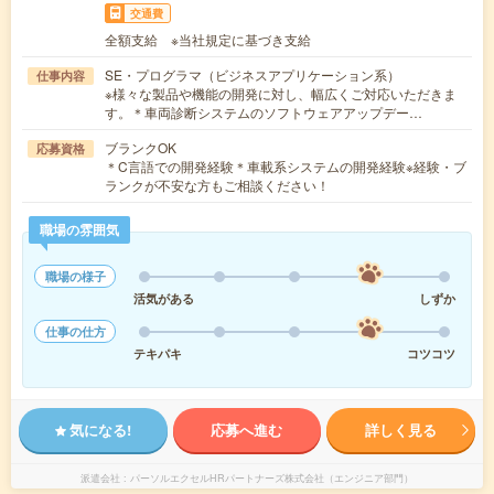
交通費
全額支給 ※当社規定に基づき支給
SE・プログラマ（ビジネスアプリケーション系）
仕事内容
※様々な製品や機能の開発に対し、幅広くご対応いただきま
す。＊車両診断システムのソフトウェアアップデー…
ブランクOK
応募資格
＊C言語での開発経験＊車載系システムの開発経験※経験・ブ
ランクが不安な方もご相談ください！
職場の雰囲気
職場の様子
活気がある
しずか
仕事の仕方
テキパキ
コツコツ
気になる!
応募へ進む
詳しく見る
派遣会社
パーソルエクセルHRパートナーズ株式会社（エンジニア部門）