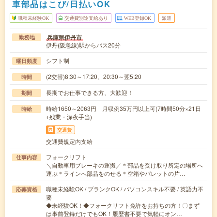
車部品はこび/日払いOK
職種未経験OK
交通費別途支給あり
WEB登録OK
派遣
兵庫県伊丹市
勤務地
伊丹(阪急線)駅からバス20分
シフト制
曜日頻度
(2交替)8:30～17:20、20:30～翌5:20
時間
長期でお仕事できる方、大歓迎！
期間
時給1650～2063円 月収例35万円以上可(7時間50分×21日
時給
+残業・深夜手当)
交通費
交通費規定内支給
フォークリフト
仕事内容
＼自動車用ブレーキの運搬／＊部品を受け取り所定の場所へ
運ぶ＊ラインへ部品をのせる＊空箱やパレットの片…
職種未経験OK / ブランクOK / パソコンスキル不要 / 英語力不
応募資格
要
◆未経験OK！◆フォークリフト免許をお持ちの方！〇まず
は事前登録だけでもOK！履歴書不要で気軽にオン…