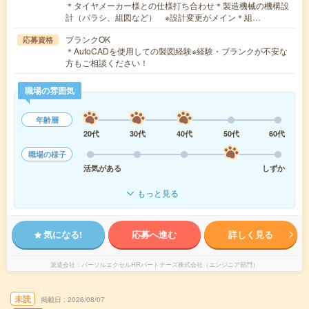
＊タイヤメーカー様との仕様打ち合わせ＊製造機械の機構設
計（バラシ、組図など） ※設計変更がメイン＊組…
ブランクOK
応募資格
＊AutoCADを使用しての製図経験※経験・ブランクが不安な
方もご相談ください！
職場の雰囲気
年齢層
20代
30代
40代
50代
60代
職場の様子
活気がある
しずか
もっと見る
気になる!
応募へ進む
詳しく見る
派遣会社
パーソルエクセルHRパートナーズ株式会社（エンジニア部門）
未読
掲載日
2026/08/07