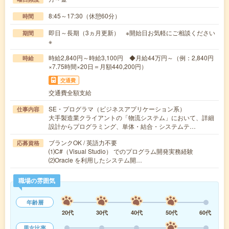
8:45～17:30（休憩60分）
時間
即日～長期（3ヵ月更新） ※開始日お気軽にご相談ください
期間
※
時給2,840円～時給3,100円 ◆月給44万円～（例：2,840円
時給
×7.75時間×20日＝月額440,200円）
交通費
交通費全額支給
SE・プログラマ（ビジネスアプリケーション系）
仕事内容
大手製造業クライアントの「物流システム」において、詳細
設計からプログラミング、単体・結合・システムテ…
ブランクOK / 英語力不要
応募資格
⑴C#（Visual Studio） でのプログラム開発実務経験
⑵Oracle を利用したシステム開…
職場の雰囲気
年齢層
20代
30代
40代
50代
60代
男女比率