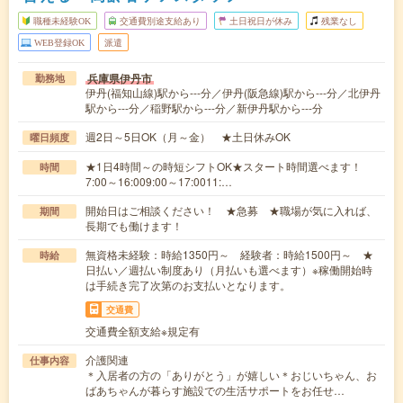
職種未経験OK
交通費別途支給あり
土日祝日が休み
残業なし
WEB登録OK
派遣
兵庫県伊丹市
勤務地
伊丹(福知山線)駅から---分／伊丹(阪急線)駅から---分／北伊丹
駅から---分／稲野駅から---分／新伊丹駅から---分
週2日～5日OK（月～金） ★土日休みOK
曜日頻度
★1日4時間～の時短シフトOK★スタート時間選べます！
時間
7:00～16:009:00～17:0011:…
開始日はご相談ください！ ★急募 ★職場が気に入れば、
期間
長期でも働けます！
無資格未経験：時給1350円～ 経験者：時給1500円～ ★
時給
日払い／週払い制度あり（月払いも選べます）※稼働開始時
は手続き完了次第のお支払いとなります。
交通費
交通費全額支給※規定有
介護関連
仕事内容
＊入居者の方の「ありがとう」が嬉しい＊おじいちゃん、お
ばあちゃんが暮らす施設での生活サポートをお任せ…