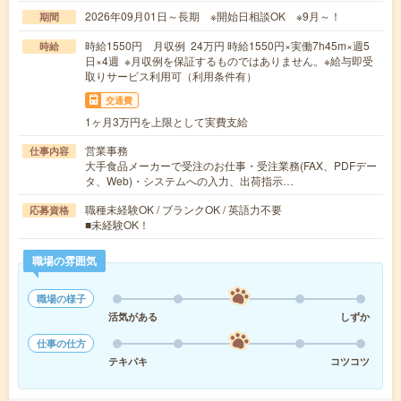
2026年09月01日～長期 ※開始日相談OK ※9月～！
期間
時給1550円 月収例 24万円 時給1550円×実働7h45m×週5
時給
日×4週 ※月収例を保証するものではありません。※給与即受
取りサービス利用可（利用条件有）
交通費
1ヶ月3万円を上限として実費支給
営業事務
仕事内容
大手食品メーカーで受注のお仕事・受注業務(FAX、PDFデー
タ、Web)・システムへの入力、出荷指示…
職種未経験OK / ブランクOK / 英語力不要
応募資格
■未経験OK！
職場の雰囲気
職場の様子
活気がある
しずか
仕事の仕方
テキパキ
コツコツ