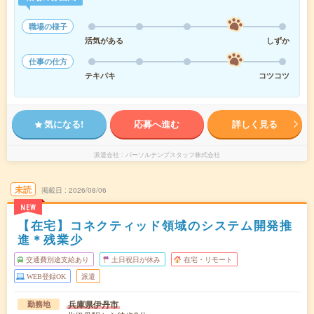
職場の様子
活気がある
しずか
仕事の仕方
テキパキ
コツコツ
気になる!
応募へ進む
詳しく見る
派遣会社
パーソルテンプスタッフ株式会社
未読
掲載日
2026/08/06
NEW
【在宅】コネクティッド領域のシステム開発推
進＊残業少
交通費別途支給あり
土日祝日が休み
在宅・リモート
WEB登録OK
派遣
兵庫県伊丹市
勤務地