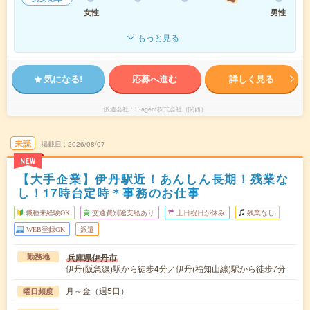
女性
男性
もっと見る
気になる!
応募へ進む
詳しく見る
派遣会社
E-agent株式会社（関西）
未読
掲載日
2026/08/07
NEW
【大手企業】伊丹駅近！あんしん長期！残業な
し！17時台定時＊事務のお仕事
職種未経験OK
交通費別途支給あり
土日祝日が休み
残業なし
WEB登録OK
派遣
兵庫県伊丹市
勤務地
伊丹(阪急線)駅から徒歩4分／伊丹(福知山線)駅から徒歩7分
月～金（週5日）
曜日頻度