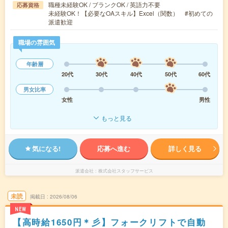
職種未経験OK / ブランクOK / 英語力不要
応募資格
未経験OK！【必要なOAスキル】Excel（関数） #初めての
派遣歓迎
職場の雰囲気
年齢層
20代
30代
40代
50代
60代
男女比率
女性
男性
もっと見る
気になる!
応募へ進む
詳しく見る
派遣会社
株式会社スタッフサービス
未読
掲載日
2026/08/06
NEW
【高時給1650円＊彡】フォークリフトで自動