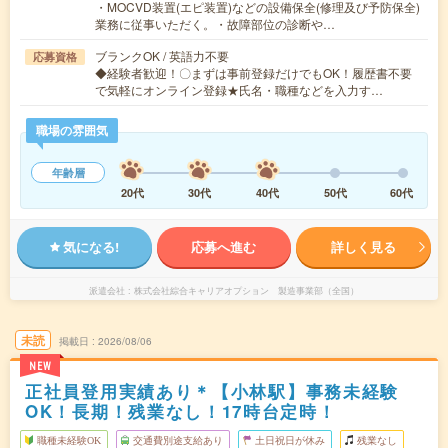
・MOCVD装置(エピ装置)などの設備保全(修理及び予防保全)
業務に従事いただく。・故障部位の診断や…
ブランクOK / 英語力不要
応募資格
◆経験者歓迎！〇まずは事前登録だけでもOK！履歴書不要
で気軽にオンライン登録★氏名・職種などを入力す…
職場の雰囲気
年齢層
20代
30代
40代
50代
60代
気になる!
応募へ進む
詳しく見る
派遣会社
株式会社綜合キャリアオプション 製造事業部（全国）
未読
掲載日
2026/08/06
NEW
正社員登用実績あり＊【小林駅】事務未経験
OK！長期！残業なし！17時台定時！
職種未経験OK
交通費別途支給あり
土日祝日が休み
残業なし