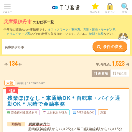
メニュー
気になる!
ログイン
検索
兵庫県伊丹市
のお仕事一覧
伊丹市の派遣のお仕事情報です。
オフィスワーク・事務系
、
営業・販売・サービス系
、
クリエイティブ系
などのお仕事を取り揃えています。さらに、
短期
・
単発
などの期
間や、
職種未経験OK
などのこだわり条件で絞り込んでいただけます。
条件の変更
また、
尼崎市
・
豊中市
・
宝塚市
・
川西市
・
池田市
など隣接エリアのお仕事もご確認い
兵庫県伊丹市
ただけます。
134
1,523
全
件
平均時給:
円
時給順
新着順
未読
掲載日
2026/08/07
NEW
残業ほぼなし＊車通勤OK＊自転車・バイク通
勤OK＊尼崎で金融事務
交通費別途支給あり
土日祝日が休み
WEB登録OK
派遣
兵庫県伊丹市
勤務地
尼崎(阪神線)駅からバス25分／塚口(阪急線)駅からバス15分