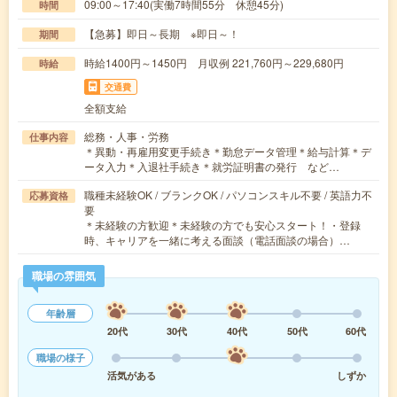
09:00～17:40(実働7時間55分 休憩45分)
時間
【急募】即日～長期 ※即日～！
期間
時給1400円～1450円 月収例 221,760円～229,680円
時給
交通費
全額支給
総務・人事・労務
仕事内容
＊異動・再雇用変更手続き＊勤怠データ管理＊給与計算＊デ
ータ入力＊入退社手続き＊就労証明書の発行 など…
職種未経験OK / ブランクOK / パソコンスキル不要 / 英語力不
応募資格
要
＊未経験の方歓迎＊未経験の方でも安心スタート！・登録
時、キャリアを一緒に考える面談（電話面談の場合）…
職場の雰囲気
年齢層
20代
30代
40代
50代
60代
職場の様子
活気がある
しずか