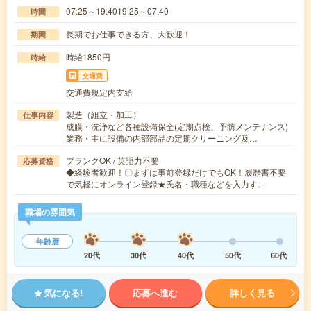
07:25～19:4019:25～07:40
時間
長期でお仕事できる方、大歓迎！
期間
時給1850円
時給
交通費
交通費規定内支給
製造（組立・加工）
仕事内容
成膜・洗浄など各種設備保全(定期点検、予防メンテナンス)
業務・主に設備の内部部品の定期クリーニング及…
ブランクOK / 英語力不要
応募資格
◆経験者歓迎！〇まずは事前登録だけでもOK！履歴書不要
で気軽にオンライン登録★氏名・職種などを入力す…
職場の雰囲気
年齢層
20代
30代
40代
50代
60代
気になる!
応募へ進む
詳しく見る