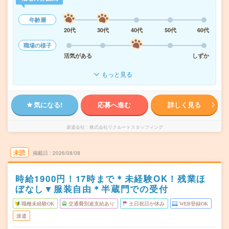
年齢層
20代
30代
40代
50代
60代
職場の様子
活気がある
しずか
もっと見る
気になる!
応募へ進む
詳しく見る
派遣会社
株式会社リクルートスタッフィング
未読
掲載日
2026/08/08
時給1900円！17時まで＊未経験OK！残業ほ
ぼなし▼服装自由＊半蔵門での受付
職種未経験OK
交通費別途支給あり
土日祝日が休み
WEB登録OK
派遣