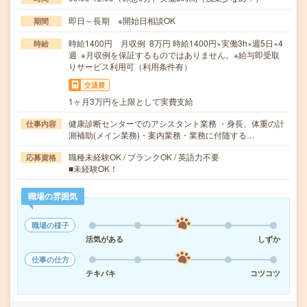
即日～長期 ※開始日相談OK
期間
時給1400円 月収例 8万円 時給1400円×実働3h×週5日×4
時給
週 ※月収例を保証するものではありません。※給与即受取
りサービス利用可（利用条件有）
交通費
1ヶ月3万円を上限として実費支給
健康診断センターでのアシスタント業務 ・身長、体重の計
仕事内容
測補助(メイン業務)・案内業務・業務に付随する…
職種未経験OK / ブランクOK / 英語力不要
応募資格
■未経験OK！
職場の雰囲気
職場の様子
活気がある
しずか
仕事の仕方
テキパキ
コツコツ