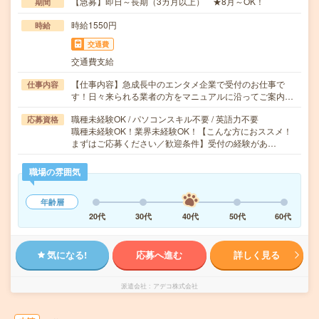
【急募】即日～長期（3カ月以上） ★8月～OK！
期間
時給1550円
時給
交通費
交通費支給
【仕事内容】急成長中のエンタメ企業で受付のお仕事で
仕事内容
す！日々来られる業者の方をマニュアルに沿ってご案内…
職種未経験OK / パソコンスキル不要 / 英語力不要
応募資格
職種未経験OK！業界未経験OK！【こんな方におススメ！
まずはご応募ください／歓迎条件】受付の経験があ…
職場の雰囲気
年齢層
20代
30代
40代
50代
60代
気になる!
応募へ進む
詳しく見る
派遣会社
アデコ株式会社