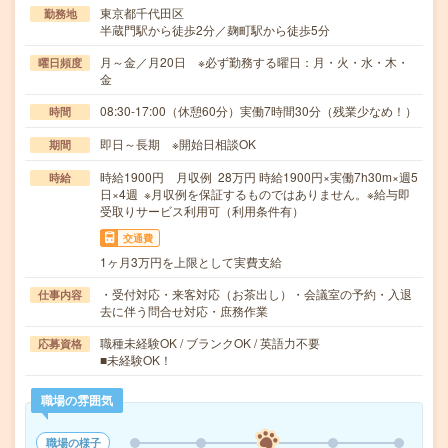
東京都千代田区
勤務地
半蔵門駅から徒歩2分／麹町駅から徒歩5分
月～金／月20日 ※必ず勤務する曜日：月・火・水・木・
曜日頻度
金
08:30-17:00（休憩60分）実働7時間30分（残業少なめ！）
時間
即日～長期 ※開始日相談OK
期間
時給1900円 月収例 28万円 時給1900円×実働7h30m×週5
時給
日×4週 ※月収例を保証するものではありません。※給与即
受取りサービス利用可（利用条件有）
交通費
1ヶ月3万円を上限として実費支給
・受付対応・来客対応（お茶出し）・会議室の予約・入退
仕事内容
去に伴う問合せ対応・庶務作業
職種未経験OK / ブランクOK / 英語力不要
応募資格
■未経験OK！
職場の雰囲気
職場の様子