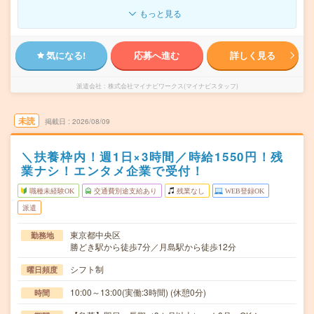
もっと見る
気になる!
応募へ進む
詳しく見る
派遣会社
株式会社マイナビワークス(マイナビスタッフ)
未読
掲載日
2026/08/09
＼扶養枠内！週1日×3時間／時給1550円！残
業ナシ！エンタメ企業で受付！
職種未経験OK
交通費別途支給あり
残業なし
WEB登録OK
派遣
東京都中央区
勤務地
勝どき駅から徒歩7分／月島駅から徒歩12分
シフト制
曜日頻度
10:00～13:00(実働:3時間) (休憩0分)
時間