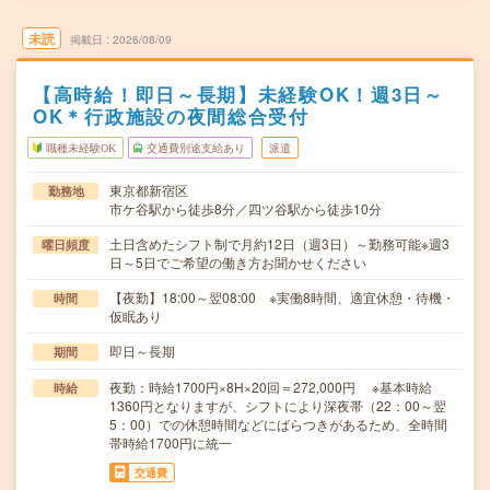
未読
掲載日
2026/08/09
【高時給！即日～長期】未経験OK！週3日～
OK＊行政施設の夜間総合受付
職種未経験OK
交通費別途支給あり
派遣
東京都新宿区
勤務地
市ケ谷駅から徒歩8分／四ツ谷駅から徒歩10分
土日含めたシフト制で月約12日（週3日）～勤務可能※週3
曜日頻度
日～5日でご希望の働き方お聞かせください
【夜勤】18:00～翌08:00 ※実働8時間、適宜休憩・待機・
時間
仮眠あり
即日～長期
期間
夜勤：時給1700円×8H×20回＝272,000円 ※基本時給
時給
1360円となりますが、シフトにより深夜帯（22：00～翌
5：00）での休憩時間などにばらつきがあるため、全時間
帯時給1700円に統一
交通費