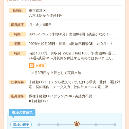
東京都港区
勤務地
六本木駅から徒歩1分
月～金／週5日
曜日頻度
08:45-17:45（休憩60分）実働8時間（残業少なめ！）
時間
2026年10月05日～長期 ※開始日相談OK ※10月～！
期間
時給1800円 月収例 29万円 時給1800円×実働8h×週5日
時給
×4週+残業1h ※月収例を保証するものではありません。
交通費
1ヶ月3万円を上限として実費支給
未経験OK！イチから教えていただける環境・受付、電話対
仕事内容
応、契約案内・データ入力、社内外メール対応、郵…
職種未経験OK / ブランクOK / 英語力不要
応募資格
■未経験OK！
職場の雰囲気
職場の様子