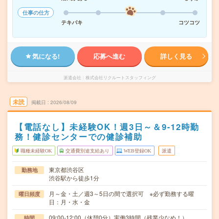
仕事の仕方
テキパキ
コツコツ
気になる!
応募へ進む
詳しく見る
派遣会社
株式会社リクルートスタッフィング
未読
掲載日
2026/08/09
【電話なし】未経験OK！週3日～＆9-12時勤
務！健診センターでの健診補助
職種未経験OK
交通費別途支給あり
WEB登録OK
派遣
東京都渋谷区
勤務地
渋谷駅から徒歩1分
月～金・土／週3～5日の間で選択可 ※必ず勤務する曜
曜日頻度
日：月・水・金
09:00-12:00（休憩0分）実働3時間（残業少なめ！）
時間