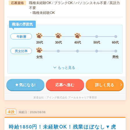
職種未経験OK / ブランクOK / パソコンスキル不要 / 英語力
応募資格
不要
・職種未経験OK
職場の雰囲気
年齢層
20代
30代
40代
50代
60代
男女比率
女性
男性
もっと見る
気になる!
応募へ進む
詳しく見る
派遣会社
アイング株式会社 アール＆キャリア事業部
未読
掲載日
2026/08/08
時給1850円！未経験OK！残業ほぼなし▼虎