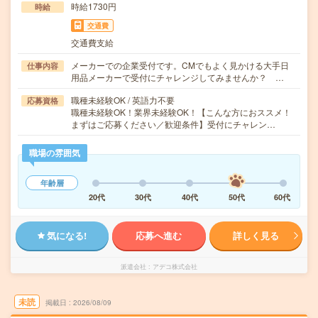
時給1730円
時給
交通費
交通費支給
メーカーでの企業受付です。CMでもよく見かける大手日
仕事内容
用品メーカーで受付にチャレンジしてみませんか？ …
職種未経験OK / 英語力不要
応募資格
職種未経験OK！業界未経験OK！【こんな方におススメ！
まずはご応募ください／歓迎条件】受付にチャレン…
職場の雰囲気
年齢層
20代
30代
40代
50代
60代
気になる!
応募へ進む
詳しく見る
派遣会社
アデコ株式会社
未読
掲載日
2026/08/09