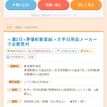
気になる!
応募へ進む
詳しく見る
派遣会社
株式会社リクルートスタッフィング
未読
掲載日
2026/08/09
＜週2日×茅場町駅直結＞大手日用品メーカー
で企業受付
職種未経験OK
交通費別途支給あり
土日祝日が休み
残業なし
WEB登録OK
派遣
東京都中央区
勤務地
茅場町駅から徒歩2分／水天宮前駅から徒歩7分／日本橋(東
京都)駅から徒歩8分
シフト制※土日休み！
曜日頻度
8:10～16:50(実働:7時間40分) (休憩60分) ※シフト制 ※残
時間
業なし
2026/9/上旬～長期（3カ月以上） ★9月～OK！
期間