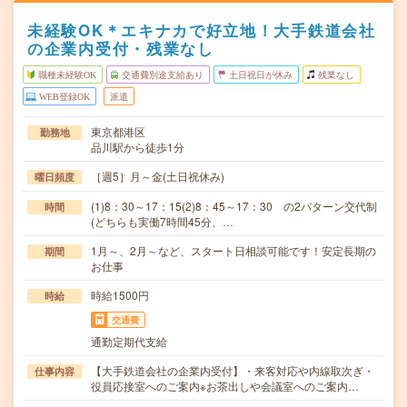
未経験OK＊エキナカで好立地！大手鉄道会社
の企業内受付・残業なし
職種未経験OK
交通費別途支給あり
土日祝日が休み
残業なし
WEB登録OK
派遣
東京都港区
勤務地
品川駅から徒歩1分
［週5］月～金(土日祝休み)
曜日頻度
(1)8：30～17：15(2)8：45～17：30 の2パターン交代制
時間
(どちらも実働7時間45分、…
1月～、2月～など、スタート日相談可能です！安定長期の
期間
お仕事
時給1500円
時給
交通費
通勤定期代支給
【大手鉄道会社の企業内受付】・来客対応や内線取次ぎ・
仕事内容
役員応接室へのご案内※お茶出しや会議室へのご案内…