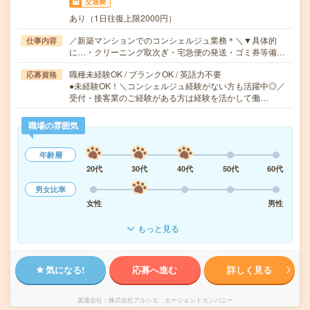
交通費
あり（1日往復上限2000円）
／新築マンションでのコンシェルジュ業務＊＼▼具体的
仕事内容
に…・クリーニング取次ぎ・宅急便の発送・ゴミ券等備…
職種未経験OK / ブランクOK / 英語力不要
応募資格
●未経験OK！＼コンシェルジュ経験がない方も活躍中◎／
受付・接客業のご経験がある方は経験を活かして働…
職場の雰囲気
年齢層
20代
30代
40代
50代
60代
男女比率
女性
男性
もっと見る
気になる!
応募へ進む
詳しく見る
派遣会社
株式会社アルシエ エージェントカンパニー