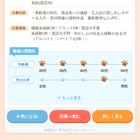
支給(規定内)
・来館者の対応、面会先への連絡・立入証の貸し出しやデ
仕事内容
ータ入力・受付関連の資料作成、書類整理など※PC…
職種未経験OK / ブランクOK / 英語力不要
応募資格
未経験OK！英語力不問・何かしらの社会人経験がある方
（アルバイト・パートでもOK！）
職場の雰囲気
年齢層
20代
30代
40代
50代
60代
男女比率
女性
男性
もっと見る
気になる!
応募へ進む
詳しく見る
派遣会社
株式会社アール・エス・シー