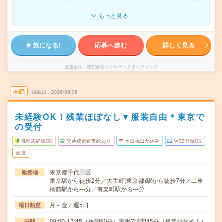
もっと見る
気になる!
応募へ進む
詳しく見る
派遣会社
株式会社リクルートスタッフィング
未読
掲載日
2026/08/08
未経験OK！残業ほぼなし▼服装自由＊東京で
の受付
職種未経験OK
交通費別途支給あり
土日祝日が休み
WEB登録OK
派遣
東京都千代田区
勤務地
東京駅から徒歩2分／大手町(東京都)駅から徒歩7分／二重
橋前駅から---分／有楽町駅から---分
月～金／週5日
曜日頻度
09:00-17:45（休憩60分）実働7時間45分（残業少なめ！）
時間