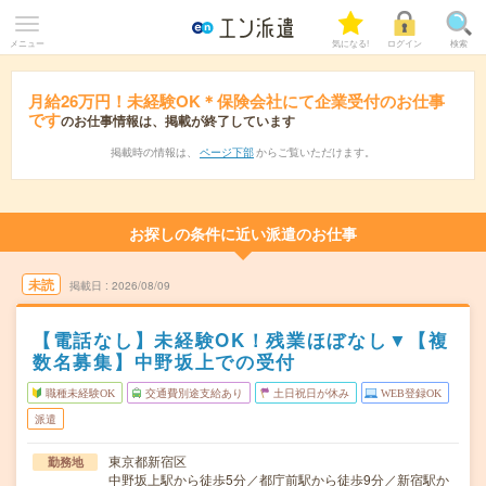
メニュー
気になる!
ログイン
検索
月給26万円！未経験OK＊保険会社にて企業受付のお仕事
です
のお仕事情報は、掲載が終了しています
掲載時の情報は、
ページ下部
からご覧いただけます。
お探しの条件に近い派遣のお仕事
未読
掲載日
2026/08/09
【電話なし】未経験OK！残業ほぼなし▼【複
数名募集】中野坂上での受付
職種未経験OK
交通費別途支給あり
土日祝日が休み
WEB登録OK
派遣
東京都新宿区
勤務地
中野坂上駅から徒歩5分／都庁前駅から徒歩9分／新宿駅か