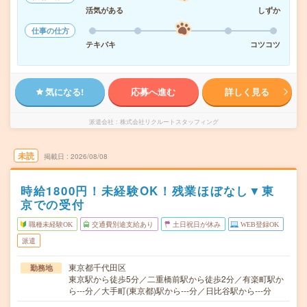
活気がある
しずか
仕事の仕方
テキパキ
コツコツ
気になる!
応募へ進む
詳しく見る
派遣会社
株式会社リクルートスタッフィング
未読
掲載日
2026/08/08
時給1800円！未経験OK！残業ほぼなし▼東
京での受付
職種未経験OK
交通費別途支給あり
土日祝日が休み
WEB登録OK
派遣
東京都千代田区
勤務地
東京駅から徒歩5分／二重橋前駅から徒歩2分／有楽町駅か
ら---分／大手町(東京都)駅から---分／日比谷駅から---分