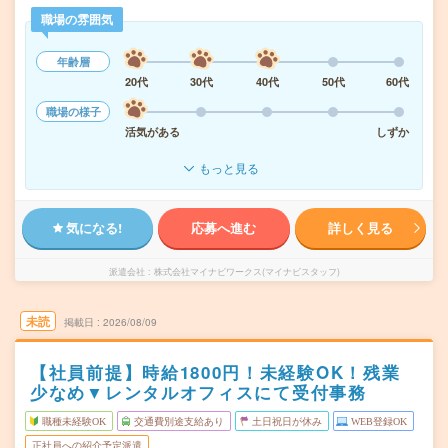
職場の雰囲気
年齢層
20代
30代
40代
50代
60代
職場の様子
活気がある
しずか
もっと見る
気になる!
応募へ進む
詳しく見る
派遣会社
株式会社マイナビワークス(マイナビスタッフ)
未読
掲載日
2026/08/09
【社員前提】時給1800円！未経験OK！残業
少なめ▼レンタルオフィスにて受付事務
職種未経験OK
交通費別途支給あり
土日祝日が休み
WEB登録OK
正社員への紹介予定派遣