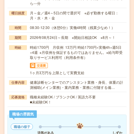
ら---分
月～金／週4～5日の間で選択可 ※必ず勤務する曜日：
曜日頻度
月・水・木・金
08:30-12:30（休憩0分）実働4時間（残業少なめ！）
時間
2026年08月24日～長期 ※開始日相談OK ※8月～！
期間
時給1700円 月収例 13万円 時給1700円×実働4h×週5日
時給
×4週 ※月収例を保証するものではありません。※給与即受
取りサービス利用可（利用条件有）
交通費
1ヶ月3万円を上限として実費支給
健康診断センターでのアシスタント業務・身長、体重の計
仕事内容
測補助(メイン業務)・案内業務・業務に付随する備…
職種未経験OK / ブランクOK / 英語力不要
応募資格
■未経験OK！
職場の雰囲気
職場の様子
活気がある
しずか