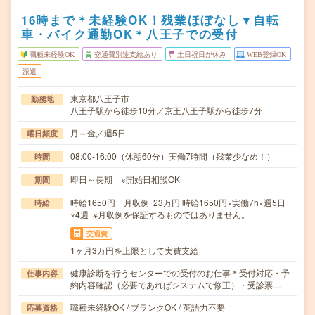
16時まで＊未経験OK！残業ほぼなし▼自転
車・バイク通勤OK＊八王子での受付
職種未経験OK
交通費別途支給あり
土日祝日が休み
WEB登録OK
派遣
東京都八王子市
勤務地
八王子駅から徒歩10分／京王八王子駅から徒歩7分
月～金／週5日
曜日頻度
08:00-16:00（休憩60分）実働7時間（残業少なめ！）
時間
即日～長期 ※開始日相談OK
期間
時給1650円 月収例 23万円 時給1650円×実働7h×週5日
時給
×4週 ※月収例を保証するものではありません。
交通費
1ヶ月3万円を上限として実費支給
健康診断を行うセンターでの受付のお仕事＊受付対応・予
仕事内容
約内容確認（必要であればシステムで修正）・受診票…
職種未経験OK / ブランクOK / 英語力不要
応募資格