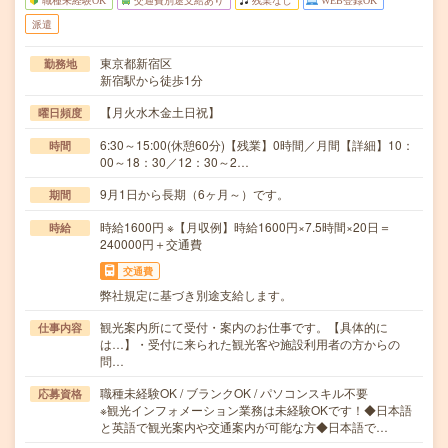
職種未経験OK
交通費別途支給あり
残業なし
WEB登録OK
派遣
東京都新宿区
勤務地
新宿駅から徒歩1分
【月火水木金土日祝】
曜日頻度
6:30～15:00(休憩60分)【残業】0時間／月間【詳細】10：
時間
00～18：30／12：30～2…
9月1日から長期（6ヶ月～）です。
期間
時給1600円 ※【月収例】時給1600円×7.5時間×20日＝
時給
240000円＋交通費
交通費
弊社規定に基づき別途支給します。
観光案内所にて受付・案内のお仕事です。【具体的に
仕事内容
は…】・受付に来られた観光客や施設利用者の方からの
問…
職種未経験OK / ブランクOK / パソコンスキル不要
応募資格
※観光インフォメーション業務は未経験OKです！◆日本語
と英語で観光案内や交通案内が可能な方◆日本語で…