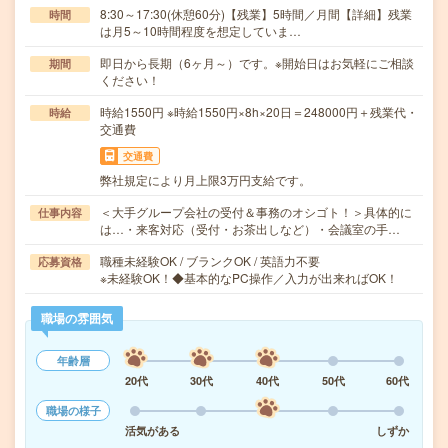
8:30～17:30(休憩60分)【残業】5時間／月間【詳細】残業
時間
は月5～10時間程度を想定していま…
即日から長期（6ヶ月～）です。※開始日はお気軽にご相談
期間
ください！
時給1550円 ※時給1550円×8h×20日＝248000円＋残業代・
時給
交通費
交通費
弊社規定により月上限3万円支給です。
＜大手グループ会社の受付＆事務のオシゴト！＞具体的に
仕事内容
は…・来客対応（受付・お茶出しなど）・会議室の手…
職種未経験OK / ブランクOK / 英語力不要
応募資格
※未経験OK！◆基本的なPC操作／入力が出来ればOK！
職場の雰囲気
年齢層
20代
30代
40代
50代
60代
職場の様子
活気がある
しずか