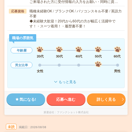
ご来場された方に受付情報の入力をお願い・同時に資…
職種未経験OK / ブランクOK / パソコンスキル不要 / 英語力
応募資格
不要
◆未経験大歓迎！20代から60代の方が幅広く活躍中で
す！・スーツ着用！・履歴書不要！
職場の雰囲気
年齢層
20代
30代
40代
50代
60代
男女比率
女性
男性
もっと見る
気になる!
応募へ進む
詳しく見る
派遣会社
ファンクショット株式会社
未読
掲載日
2026/08/08