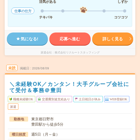
活気がある
しずか
仕事の仕方
テキパキ
コツコツ
気になる!
応募へ進む
詳しく見る
派遣会社
株式会社リクルートスタッフィング
未読
掲載日
2026/08/09
＼未経験OK／カンタン！大手グループ会社に
て受付＆事務＠豊田
職種未経験OK
交通費別途支給あり
土日祝日が休み
WEB登録OK
派遣
東京都日野市
勤務地
豊田駅から徒歩5分
週5日（月～金）
曜日頻度