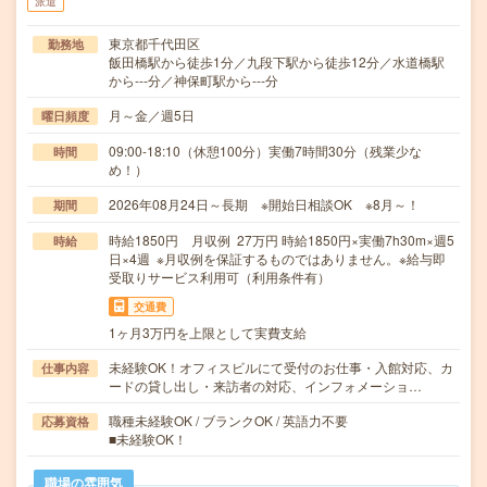
派遣
東京都千代田区
勤務地
飯田橋駅から徒歩1分／九段下駅から徒歩12分／水道橋駅
から---分／神保町駅から---分
月～金／週5日
曜日頻度
09:00-18:10（休憩100分）実働7時間30分（残業少な
時間
め！）
2026年08月24日～長期 ※開始日相談OK ※8月～！
期間
時給1850円 月収例 27万円 時給1850円×実働7h30m×週5
時給
日×4週 ※月収例を保証するものではありません。※給与即
受取りサービス利用可（利用条件有）
交通費
1ヶ月3万円を上限として実費支給
未経験OK！オフィスビルにて受付のお仕事・入館対応、カ
仕事内容
ードの貸し出し・来訪者の対応、インフォメーショ…
職種未経験OK / ブランクOK / 英語力不要
応募資格
■未経験OK！
職場の雰囲気