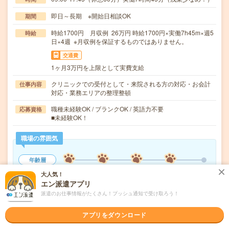
即日～長期 ※開始日相談OK
期間
時給1700円 月収例 26万円 時給1700円×実働7h45m×週5
時給
日×4週 ※月収例を保証するものではありません。
交通費
1ヶ月3万円を上限として実費支給
クリニックでの受付として・来院される方の対応・お会計
仕事内容
対応・業務エリアの整理整頓
職種未経験OK / ブランクOK / 英語力不要
応募資格
■未経験OK！
職場の雰囲気
年齢層
20代
30代
40代
50代
60代
大人気！
エン派遣アプリ
男女比率
派遣のお仕事情報がたくさん！プッシュ通知で受け取ろう！
女性
男性
もっと見る
アプリをダウンロード