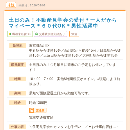
未読
掲載日
2026/08/09
土日のみ！不動産見学会の受付＊一人だから
マイペース＊６０代OK＊男性活躍中
職種未経験OK
交通費別途支給あり
派遣
東京都品川区
勤務地
中延駅から徒歩15分／品川駅から徒歩15分／目黒駅から徒
歩15分／五反田駅から徒歩15分／大井町駅から徒歩15分
土日祝のみ！◇月曜日に週末のご予定をお伺いしていま
曜日頻度
す！
10：00-17：00 実働6時間程度がメイン。※現場により前
時間
後あり。
最短で面接翌週土日から勤務可能です。
期間
時給1300円
時給
交通費
電車交通費支給
＼住宅見学会のカンタンお手伝い！／▼お仕事内容は…・
仕事内容