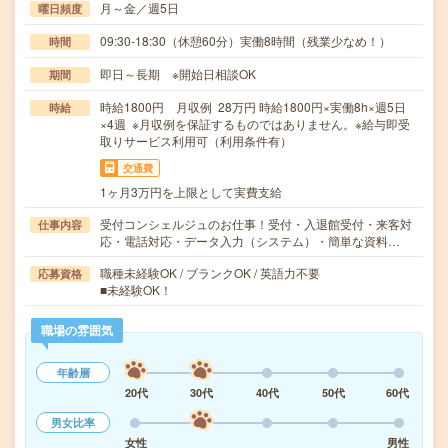
月～金／週5日
曜日頻度
09:30-18:30（休憩60分）実働8時間（残業少なめ！）
時間
即日～長期 ※開始日相談OK
期間
時給1800円 月収例 28万円 時給1800円×実働8h×週5日
時給
×4週 ※月収例を保証するものではありません。※給与即受
取りサービス利用可（利用条件有）
交通費
1ヶ月3万円を上限として実費支給
受付コンシェルジュのお仕事！受付・入退館受付・来客対
仕事内容
応・電話対応・データ入力（システム）・簡単な資料…
職種未経験OK / ブランクOK / 英語力不要
応募資格
■未経験OK！
職場の雰囲気
年齢層
20代
30代
40代
50代
60代
男女比率
女性
男性