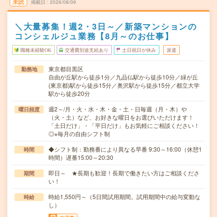
未読
掲載日
2026/08/09
＼大量募集！週2・3日～／新築マンションの
コンシェルジュ業務【8月～のお仕事】
職種未経験OK
交通費別途支給あり
土日祝日が休み
派遣
東京都目黒区
勤務地
自由が丘駅から徒歩1分／九品仏駅から徒歩10分／緑が丘
(東京都)駅から徒歩15分／奥沢駅から徒歩15分／都立大学
駅から徒歩20分
週2～/月・火・水・木・金・土・日毎週（月・木）や
曜日頻度
（火・土）など、お好きな曜日をお選びいただけます！
「土日だけ」・「平日だけ」もお気軽にご相談ください！
◎※毎月の自由シフト制
◆シフト制：勤務番により異なる早番 9:30～16:00（休憩1
時間
時間）遅番15:00～20:30
即日～ ★長期も歓迎！長期で働きたい方はご相談くださ
期間
い！
時給1,550円～（5日間試用期間。試用期間中の給与変動な
時給
し）