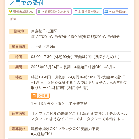
ノ門での受付
職種未経験OK
交通費別途支給あり
土日祝日が休み
WEB登録OK
派遣
東京都千代田区
勤務地
虎ノ門駅から徒歩2分／霞ケ関(東京都)駅から徒歩6分
月～金／週5日
曜日頻度
08:00-17:30（休憩90分）実働8時間（残業少なめ！）
時間
2026年08月24日～長期 ※開始日相談OK ※8月～！
期間
時給1850円 月収例 29万円 時給1850円×実働8h×週5日
時給
×4週 ※月収例を保証するものではありません。※給与即受
取りサービス利用可（利用条件有）
交通費
1ヶ月3万円を上限として実費支給
【オフィスビルの来館ゲストお出迎え業務】ホテルのベル
仕事内容
スタッフのようなイメージです・タクシーで来館する…
職種未経験OK / ブランクOK / 英語力不要
応募資格
■未経験OK！