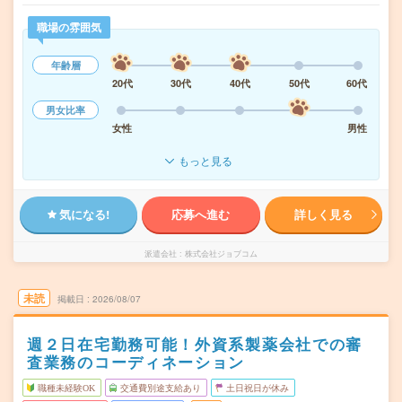
職場の雰囲気
年齢層
20代
30代
40代
50代
60代
男女比率
女性
男性
もっと見る
気になる!
応募へ進む
詳しく見る
派遣会社
株式会社ジョブコム
未読
掲載日
2026/08/07
週２日在宅勤務可能！外資系製薬会社での審
査業務のコーディネーション
職種未経験OK
交通費別途支給あり
土日祝日が休み