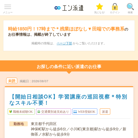
メニュー
気になる!
ログイン
検索
時給1850円！17時まで＊残業ほぼなし▼田端での事務系
の
お仕事情報は、掲載が終了しています
掲載時の情報は、
ページ下部
からご覧いただけます。
お探しの条件に近い派遣のお仕事
未読
掲載日
2026/08/07
【開始日相談OK】学習講座の巡回視察＊特別
なスキル不要！
職種未経験OK
交通費別途支給あり
WEB登録OK
派遣
東京都千代田区
勤務地
神保町駅から徒歩6分／小川町(東京都)駅から徒歩9分／新
御茶ノ水駅から徒歩9分