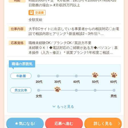
時給
日勤務の場合≫ #月収25万円以上
交通費
全額支給
大手ECサイトに出店している事業者からの相談対応〇お電
仕事内容
話で相談内容ヒアリング└新規相談2～3件/日└…
職種未経験OK / ブランクOK / 英語力不要
応募資格
未経験ＯＫ！◆電話対応のご経験がある方◆パソコン：基
本操作（入力～修正）＊就業ブランク1年程度ご相談…
職場の雰囲気
年齢層
20代
30代
40代
50代
60代
男女比率
女性
男性
もっと見る
気になる!
応募へ進む
詳しく見る