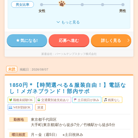
男女比率
女性
男性
もっと見る
気になる!
応募へ進む
詳しく見る
派遣会社
パーソルテンプスタッフ株式会社
未読
掲載日
2026/08/07
1850円＊【時間選べる＆服装自由！】電話な
し！メガネブランド！部内サポ
職種未経験OK
交通費別途支給あり
土日祝日が休み
残業なし
WEB登録OK
派遣
東京都千代田区
勤務地
大手町(東京都)駅から徒歩7分／竹橋駅から徒歩5分
月～金（週5日） ※土日祝休み
曜日頻度