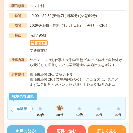
シフト制
曜日頻度
12:00～20:30(実働:7時間30分) (休憩60分)
時間
2026/9/上旬～長期（3カ月以上） ★9月～OK！
期間
時給1950円
時給
交通費
交通費支給
外出メインのお仕事！大手学習塾グループ会社で自治体か
仕事内容
ら受託して運営している学習講座の実施状況を確認す…
職種未経験OK / 英語力不要
応募資格
職種未経験OK！業界未経験OK！【こんな方におススメ！
まずはご応募ください／歓迎条件】外出や動きのあ…
職場の雰囲気
年齢層
20代
30代
40代
50代
60代
気になる!
応募へ進む
詳しく見る