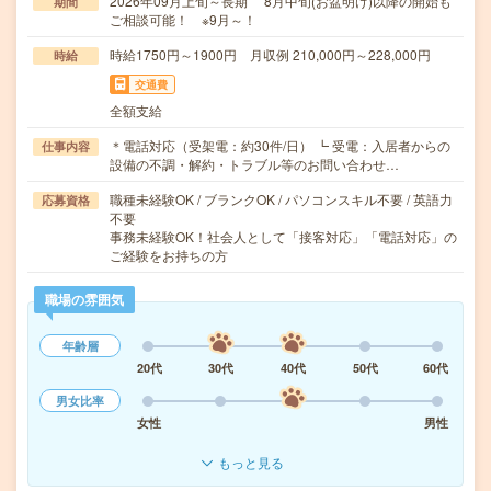
2026年09月上旬～長期 8月中旬(お盆明け)以降の開始も
期間
ご相談可能！ ※9月～！
時給1750円～1900円 月収例 210,000円～228,000円
時給
交通費
全額支給
＊電話対応（受架電：約30件/日） ┗ 受電：入居者からの
仕事内容
設備の不調・解約・トラブル等のお問い合わせ…
職種未経験OK / ブランクOK / パソコンスキル不要 / 英語力
応募資格
不要
事務未経験OK！社会人として「接客対応」「電話対応」の
ご経験をお持ちの方
職場の雰囲気
年齢層
20代
30代
40代
50代
60代
男女比率
女性
男性
もっと見る