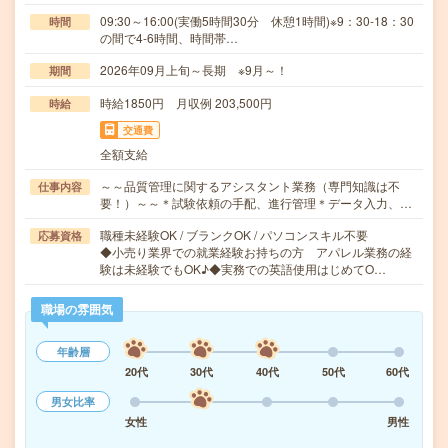
09:30～16:00(実働5時間30分 休憩1時間)※9：30-18：30
時間
の間で4-6時間、時間帯…
2026年09月上旬～長期 ※9月～！
期間
時給1850円 月収例 203,500円
時給
交通費
全額支給
～～品質管理に関するアシスタント業務（専門知識は不
仕事内容
要！）～～＊試験依頼の手配、進行管理＊データ入力、…
職種未経験OK / ブランクOK / パソコンスキル不要
応募資格
◆小売り業界での就業経験お持ちの方 アパレル業務の経
験は未経験でもOK♪◆実務での英語使用はじめてO…
職場の雰囲気
年齢層
20代
30代
40代
50代
60代
男女比率
女性
男性