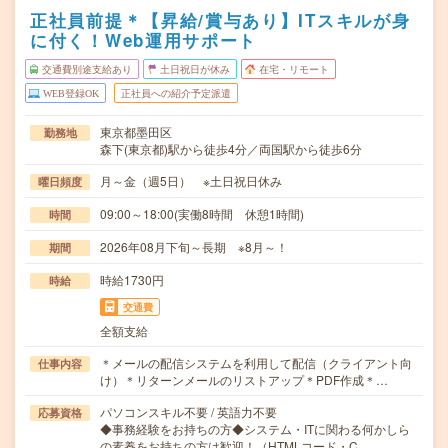
正社員前提＊【昇給/賞与あり】ITスキルが身
に付く！Web運用サポート
交通費別途支給あり
土日祝日が休み
在宅・リモート
WEB登録OK
正社員への紹介予定派遣
東京都墨田区
勤務地
森下(東京都)駅から徒歩4分／両国駅から徒歩6分
月～金（週5日） ※土日祝日休み
曜日頻度
09:00～18:00(実働8時間 休憩1時間)
時間
2026年08月下旬～長期 ※8月～！
期間
時給1730円
時給
交通費
全額支給
＊メールの配信システムを利用して配信（クライアント向
仕事内容
け）＊リターンメールのリストアップ＊PDF作成＊…
パソコンスキル不要 / 英語力不要
応募資格
◆事務経験をお持ちの方◆システム・ITに関わる何かしら
の素養をお持ちの方は歓迎！（HTMLコード・C…