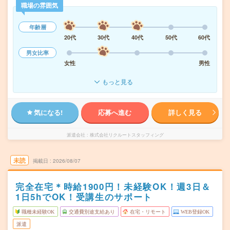
職場の雰囲気
年齢層
20代
30代
40代
50代
60代
男女比率
女性
男性
もっと見る
気になる!
応募へ進む
詳しく見る
派遣会社
株式会社リクルートスタッフィング
未読
掲載日
2026/08/07
完全在宅＊時給1900円！未経験OK！週3日＆
1日5hでOK！受講生のサポート
職種未経験OK
交通費別途支給あり
在宅・リモート
WEB登録OK
派遣