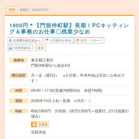
未読
掲載日
2026/08/07
1800円＊【門前仲町駅】長期！PCキッティン
グ＆事務のお仕事〇残業少なめ
交通費別途支給あり
土日祝日が休み
在宅・リモート
WEB登録OK
派遣
東京都江東区
勤務地
門前仲町駅から徒歩4分
月～金（週5日） ※土日祝・年末年始は完全にお休みで
曜日頻度
す！
09:00～17:30(実働7時間30分 休憩1時間)
時間
2026年10月上旬～長期 ※10月～！
期間
時給1800円 月収例：28万3,500円＋残業代（21日就業の
時給
場合）
交通費
全額支給