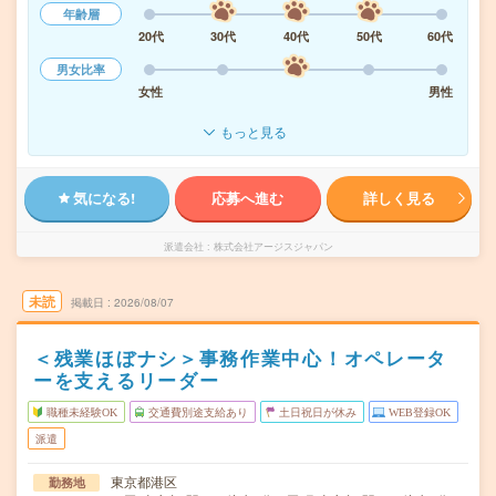
年齢層
20代
30代
40代
50代
60代
男女比率
女性
男性
もっと見る
気になる!
応募へ進む
詳しく見る
派遣会社
株式会社アージスジャパン
未読
掲載日
2026/08/07
＜残業ほぼナシ＞事務作業中心！オペレータ
ーを支えるリーダー
職種未経験OK
交通費別途支給あり
土日祝日が休み
WEB登録OK
派遣
東京都港区
勤務地