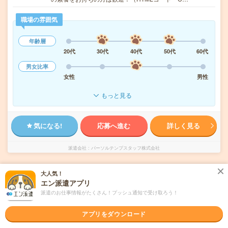
職場の雰囲気
年齢層
20代
30代
40代
50代
60代
男女比率
女性
男性
もっと見る
気になる!
応募へ進む
詳しく見る
派遣会社
パーソルテンプスタッフ株式会社
未読
大人気！
掲載日
2026/08/07
エン派遣アプリ
派遣のお仕事情報がたくさん！プッシュ通知で受け取ろう！
【12月まで】高時給！外資製薬メーカー/デー
タ運用サポート
アプリをダウンロード
交通費別途支給あり
土日祝日が休み
残業なし
在宅・リモート