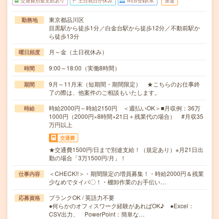
交通費別途支給あり
土日祝日が休み
WEB登録OK
派遣
東京都品川区
勤務地
目黒駅から徒歩1分／白金台駅から徒歩12分／不動前駅か
ら徒歩13分
月～金（土日祝休み）
曜日頻度
9:00～18:00（実働8時間）
時間
9月～11月末（短期間・期間限定） ★こちらのお仕事終
期間
了の際は、他案件のご相談もいたします。
時給2000円～時給2150円 ＜週払いOK＞■月収例：36万
時給
1000円（2000円×8時間×21日＋残業代の場合） #月収35
万円以上
交通費
★交通費1500円/日まで別途支給！（規定あり）※月21日出
勤の場合「3万1500円/月」！
＜CHECK!!＞・期間限定の増員募集！・時給2000円＆残業
仕事内容
少なめでタイパ〇！・棚卸作業のお手伝い…
ブランクOK / 英語力不要
応募資格
●何らかのオフィスワーク経験があればOK♪ ●Excel：
CSV出力、 PowerPoint：簡単な…