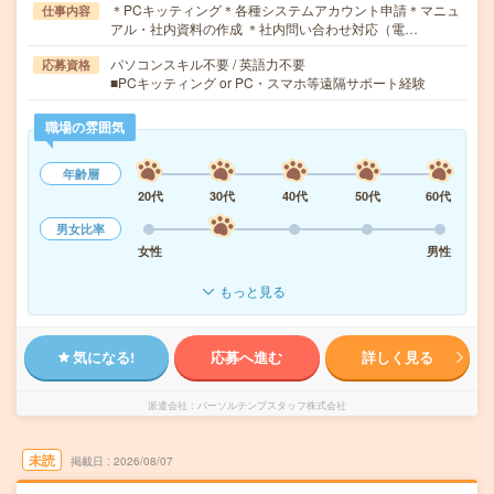
＊PCキッティング＊各種システムアカウント申請＊マニュ
仕事内容
アル・社内資料の作成 ＊社内問い合わせ対応（電…
パソコンスキル不要 / 英語力不要
応募資格
■PCキッティング or PC・スマホ等遠隔サポート経験
職場の雰囲気
年齢層
20代
30代
40代
50代
60代
男女比率
女性
男性
もっと見る
気になる!
応募へ進む
詳しく見る
派遣会社
パーソルテンプスタッフ株式会社
未読
掲載日
2026/08/07