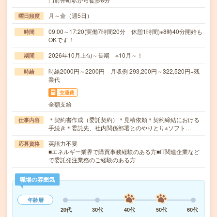
月～金（週5日）
曜日頻度
09:00～17:20(実働7時間20分 休憩1時間)※8時40分開始も
時間
OKです！
2026年10月上旬～長期 ※10月～！
期間
時給2000円～2200円 月収例 293,200円～322,520円+残
時給
業代
交通費
全額支給
＊契約書作成（委託契約）＊見積依頼＊契約締結における
仕事内容
手続き＊委託先、社内関係部署とのやりとり※ソフト…
英語力不要
応募資格
■エネルギー業界で購買事務経験のある方■IT関連企業など
で委託発注業務のご経験のある方
職場の雰囲気
年齢層
20代
30代
40代
50代
60代