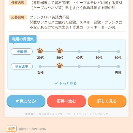
【専用端末にて資材管理】・ケーブルテレビに関する資材
仕事内容
（ケーブルやネジ等）県をまたぐ配送移動する際の配…
ブランクOK / 英語力不要
応募資格
関数やアクセスに触れた経験。スキル・経験・ブランクに
不安がある方でも大丈夫！専属コーディネーターがお…
職場の雰囲気
年齢層
20代
30代
40代
50代
60代
男女比率
女性
男性
もっと見る
気になる!
応募へ進む
詳しく見る
派遣会社
株式会社スタッフサービス ＩＴソリューションブロック
未読
掲載日
2026/08/07