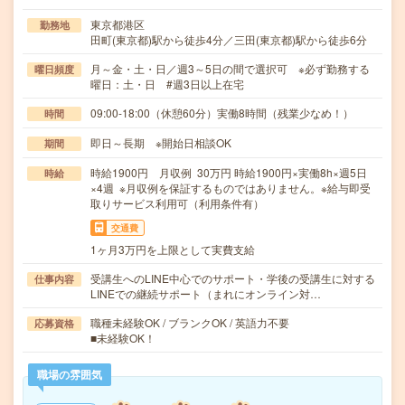
東京都港区
勤務地
田町(東京都)駅から徒歩4分／三田(東京都)駅から徒歩6分
月～金・土・日／週3～5日の間で選択可 ※必ず勤務する
曜日頻度
曜日：土・日 #週3日以上在宅
09:00-18:00（休憩60分）実働8時間（残業少なめ！）
時間
即日～長期 ※開始日相談OK
期間
時給1900円 月収例 30万円 時給1900円×実働8h×週5日
時給
×4週 ※月収例を保証するものではありません。※給与即受
取りサービス利用可（利用条件有）
交通費
1ヶ月3万円を上限として実費支給
受講生へのLINE中心でのサポート・学後の受講生に対する
仕事内容
LINEでの継続サポート（まれにオンライン対…
職種未経験OK / ブランクOK / 英語力不要
応募資格
■未経験OK！
職場の雰囲気