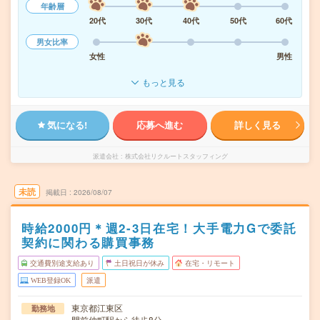
年齢層
20代
30代
40代
50代
60代
男女比率
女性
男性
もっと見る
気になる!
応募へ進む
詳しく見る
派遣会社
株式会社リクルートスタッフィング
未読
掲載日
2026/08/07
時給2000円＊週2-3日在宅！大手電力Gで委託
契約に関わる購買事務
交通費別途支給あり
土日祝日が休み
在宅・リモート
WEB登録OK
派遣
東京都江東区
勤務地
門前仲町駅から徒歩8分