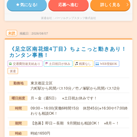
気になる!
応募へ進む
詳しく見る
派遣会社
パーソルテンプスタッフ株式会社
未読
掲載日
2026/08/07
《足立区南花畑4丁目》ちょこっと動きあり！
カンタン事務！
交通費別途支給あり
土日祝日が休み
残業なし
WEB登録OK
派遣
東京都足立区
勤務地
六町駅から民間バス10分／竹ノ塚駅から民間バス12分
月～金（週5日） ※土日祝お休みです！
曜日頻度
09:00～16:00(実働6時間15分 休憩45分)※16:30や17:00終
時間
わりも相談OK！
【急募】即日～長期 9月開始も相談OK！ ※8月～！
期間
時給1650円
時給