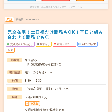
派遣会社
株式会社東京海上日動キャリアサービス
未読
掲載日
2026/08/07
完全在宅！土日祝だけ勤務もOK！平日と組み
合わせて勤務でも〇
交通費別途支給あり
残業なし
在宅・リモート
WEB登録OK
派遣
東京都港区
勤務地
田町(東京都)駅から徒歩7分
週5日のうち週2日～
曜日頻度
8:30～12:30
時間
【急募】即日～長期 ※8月～OK！
期間
時給2400円＋交
時給
交通費
交通費別途支給有/弊社規定有