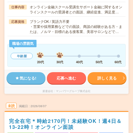
オンライン金融スクール受講生サポート金融に関するオン
仕事内容
ラインスクールの受講者との面談、継続促進、満足度…
ブランクOK / 英語力不要
応募資格
・営業や採用業務などでの面談、商談の経験がある方・ま
たは、ノルマ・目標のある接客業、美容サロンなどで…
職場の雰囲気
年齢層
20代
30代
40代
50代
60代
気になる!
応募へ進む
詳しく見る
派遣会社
マンパワーグループ株式会社
未読
掲載日
2026/08/07
完全在宅＊時給2170円！未経験OK！週4日＆
13-22時！オンライン面談