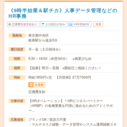
《9時半始業＆駅チカ》人事データ管理などの
HR事務
交通費別途支給あり
土日祝日が休み
WEB登録OK
派遣
東京都中央区
勤務地
銀座駅から徒歩3分
月～金（土日祝休み）
曜日頻度
9:30～18:00（休憩:60分） ※残業少なめ
時間
【急募】即日～長期 ※開始日ご相談ください！
期間
時給1850円+交 【月収例】27万7500円
時給
交通費
交通費支給
【HRオペレーション】＊HRビジネスパートナー
仕事内容
（HRBP）の各種業務を円滑に進めるためのアドミサポ
ー…
ブランクOK / 英語力不要
応募資格
・マルチタスク経験・データ管理やシステム運用経験スキ