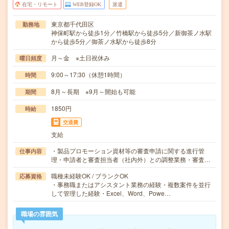
在宅・リモート
WEB登録OK
派遣
東京都千代田区
勤務地
神保町駅から徒歩1分／竹橋駅から徒歩5分／新御茶ノ水駅
から徒歩5分／御茶ノ水駅から徒歩8分
月～金 ※土日祝休み
曜日頻度
9:00～17:30（休憩1時間）
時間
8月～長期 ※9月～開始も可能
期間
1850円
時給
交通費
支給
・製品プロモーション資材等の審査申請に関する進行管
仕事内容
理・申請者と審査担当者（社内外）との調整業務・審査…
職種未経験OK / ブランクOK
応募資格
・事務職またはアシスタント業務の経験・複数案件を並行
して管理した経験・Excel、Word、Powe…
職場の雰囲気