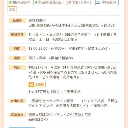
職種未経験OK
交通費別途支給あり
在宅・リモート
WEB登録OK
派遣
東京都港区
勤務地
田町(東京都)駅から徒歩4分／三田(東京都)駅から徒歩6分
月～金・土・日／週4～5日の間で選択可 ※必ず勤務する
曜日頻度
曜日：土・日 #週3日以上在宅
13:00-22:00（休憩60分）実働8時間（残業少なめ！）
時間
即日～長期 ※開始日相談OK
期間
時給2170円 月収例 34万円 時給2170円×実働8h×週5日
時給
×4週 ※月収例を保証するものではありません。※給与即受
取りサービス利用可（利用条件有）
交通費
1ヶ月3万円を上限として実費支給
・受講生とのオンライン面談 （キャリア相談、目標な
仕事内容
どのヒアリング、AI活用方法提案など）・面談内容…
職種未経験OK / ブランクOK / 英語力不要
応募資格
■未経験OK！