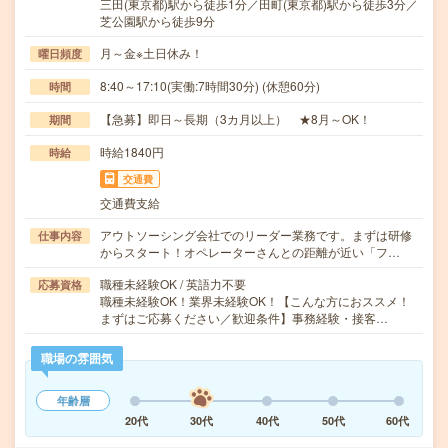
三田(東京都)駅から徒歩1分／田町(東京都)駅から徒歩3分／
芝公園駅から徒歩9分
月～金※土日休み！
曜日頻度
8:40～17:10(実働:7時間30分) (休憩60分)
時間
【急募】即日～長期（3カ月以上） ★8月～OK！
期間
時給1840円
時給
交通費
交通費支給
アウトソーシング会社でのリーダー業務です。まずは研修
仕事内容
からスタート！オペレーターさんとの距離が近い「フ…
職種未経験OK / 英語力不要
応募資格
職種未経験OK！業界未経験OK！【こんな方におススメ！
まずはご応募ください／歓迎条件】事務経験・接客…
職場の雰囲気
年齢層
20代
30代
40代
50代
60代