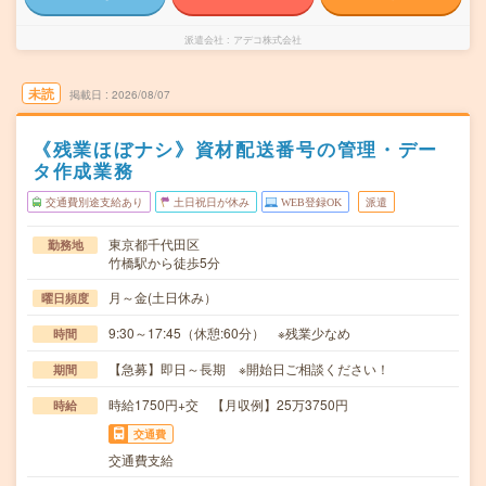
派遣会社
アデコ株式会社
未読
掲載日
2026/08/07
《残業ほぼナシ》資材配送番号の管理・デー
タ作成業務
交通費別途支給あり
土日祝日が休み
WEB登録OK
派遣
東京都千代田区
勤務地
竹橋駅から徒歩5分
月～金(土日休み）
曜日頻度
9:30～17:45（休憩:60分） ※残業少なめ
時間
【急募】即日～長期 ※開始日ご相談ください！
期間
時給1750円+交 【月収例】25万3750円
時給
交通費
交通費支給