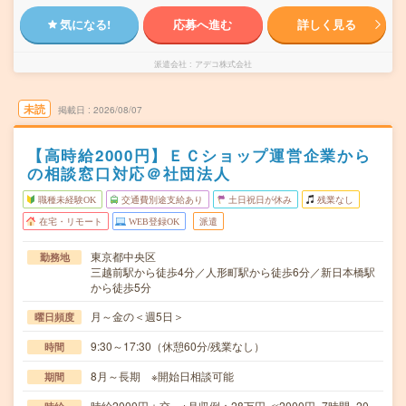
気になる!
応募へ進む
詳しく見る
派遣会社
アデコ株式会社
未読
掲載日
2026/08/07
【高時給2000円】ＥＣショップ運営企業から
の相談窓口対応＠社団法人
職種未経験OK
交通費別途支給あり
土日祝日が休み
残業なし
在宅・リモート
WEB登録OK
派遣
東京都中央区
勤務地
三越前駅から徒歩4分／人形町駅から徒歩6分／新日本橋駅
から徒歩5分
月～金の＜週5日＞
曜日頻度
9:30～17:30（休憩60分/残業なし）
時間
8月～長期 ※開始日相談可能
期間
時給2000円＋交 ※月収例：28万円 ≪2000円×7時間×20