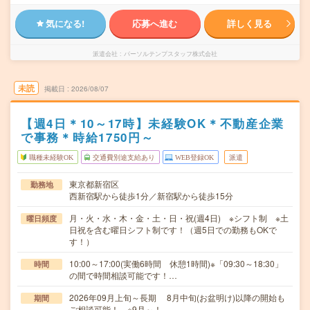
気になる!
応募へ進む
詳しく見る
派遣会社
パーソルテンプスタッフ株式会社
未読
掲載日
2026/08/07
【週4日＊10～17時】未経験OK＊不動産企業
で事務＊時給1750円～
職種未経験OK
交通費別途支給あり
WEB登録OK
派遣
東京都新宿区
勤務地
西新宿駅から徒歩1分／新宿駅から徒歩15分
月・火・水・木・金・土・日・祝(週4日) ※シフト制 ※土
曜日頻度
日祝を含む曜日シフト制です！（週5日での勤務もOKで
す！）
10:00～17:00(実働6時間 休憩1時間)※「09:30～18:30」
時間
の間で時間相談可能です！…
2026年09月上旬～長期 8月中旬(お盆明け)以降の開始も
期間
ご相談可能！ ※9月～！