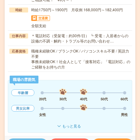
時給1750円～1900円 月収例 168,000円～182,400円
時給
交通費
全額支給
＊電話対応（受架電：約30件/日） ┗ 受電：入居者からの
仕事内容
設備の不調・解約・トラブル等のお問い合わせ…
職種未経験OK / ブランクOK / パソコンスキル不要 / 英語力
応募資格
不要
事務未経験OK！社会人として「接客対応」「電話対応」の
ご経験をお持ちの方
職場の雰囲気
年齢層
20代
30代
40代
50代
60代
男女比率
女性
男性
もっと見る