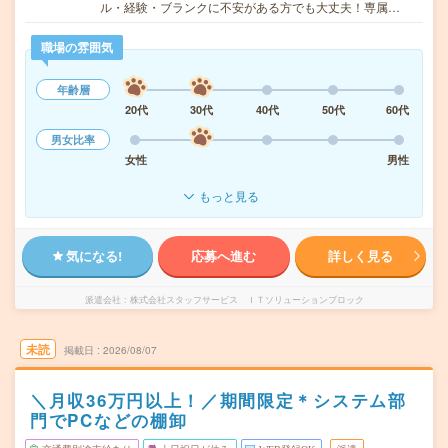
ル・経験・ブランクに不安がある方でも大丈夫！専属…
職場の雰囲気
年齢層
20代
30代
40代
50代
60代
男女比率
女性
男性
もっと見る
気になる!
応募へ進む
詳しく見る
派遣会社
株式会社スタッフサービス ＩＴソリューションブロック
未読
掲載日
2026/08/07
＼月収36万円以上！／期間限定＊システム部
門でPCなどの棚卸