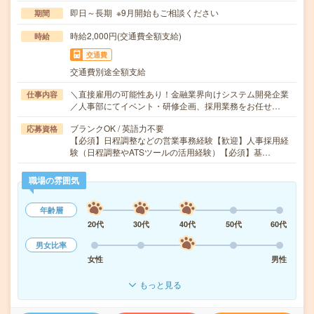
即日～長期 ※9月開始もご相談ください
期間
時給2,000円(交通費全額支給)
時給
交通費
交通費別途全額支給
＼直接雇用の可能性あり！金融業界向けシステム開発企業
仕事内容
／人事部にてイベント・研修企画、採用業務をお任せ…
ブランクOK / 英語力不要
応募資格
【必須】日程調整などの営業事務経験【歓迎】人事採用経
験（日程調整やATSツールの活用経験）【必須】基…
職場の雰囲気
年齢層
20代
30代
40代
50代
60代
男女比率
女性
男性
もっと見る