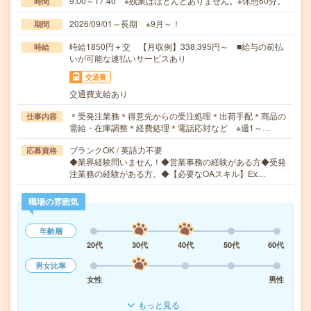
9:00～17:40 ※残業はほとんどありません。※休憩60分。
時間
2026/09/01～長期 ※9月～！
期間
時給1850円＋交 【月収例】338,395円～ ■給与の前払
時給
いが可能な速払いサービスあり
交通費
交通費支給あり
＊受発注業務＊得意先からの受注処理＊出荷手配＊商品の
仕事内容
需給・在庫調整＊経費処理＊電話応対など ※週1～…
ブランクOK / 英語力不要
応募資格
◆業界経験問いません！◆営業事務の経験がある方◆受発
注業務の経験がある方。◆【必要なOAスキル】Ex…
職場の雰囲気
年齢層
20代
30代
40代
50代
60代
男女比率
女性
男性
もっと見る