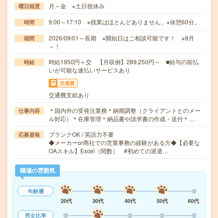
月～金 ※土日祝休み
曜日頻度
9:00～17:10 ※残業はほとんどありません。※休憩60分。
時間
2026/09/01～長期 ※開始日はご相談可能です！ ※9月
期間
～！
時給1950円＋交 【月収例】289,250円～ ■給与の前払
時給
いが可能な速払いサービスあり
交通費
交通費支給あり
＊国内外の受発注業務＊納期調整（クライアントとのメー
仕事内容
ル対応）＊在庫管理＊納品書や請求書の作成・送付＊…
ブランクOK / 英語力不要
応募資格
◆メーカーor商社での営業事務の経験がある方◆【必要な
OAスキル】Excel（関数） #初めての派遣…
職場の雰囲気
年齢層
20代
30代
40代
50代
60代
男女比率