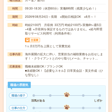
曜日頻度
09:30-18:30（休憩60分）実働8時間（残業少なめ！）
時間
2026年08月24日～長期 ※開始日相談OK ※8月～！
期間
時給2100円 月収例 33万円 時給2100円×実働8h×週5日
時給
×4週 ※月収例を保証するものではありません。※給与即受
取りサービス利用可（利用条件有）
交通費
1ヶ月3万円を上限として実費支給
海外展開の拡大に伴い、営業担当の補助業務をお任せしま
仕事内容
す！・クライアントとのやり取り(メール、チャット…
職種未経験OK / ブランクOK
応募資格
■未経験OK！【必要なスキル】日常英会話・英文作成（ひ
な型なし）
職場の雰囲気
職場の様子
活気がある
しずか
仕事の仕方