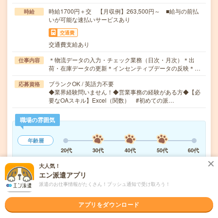
時給1700円＋交 【月収例】263,500円～ ■給与の前払
時給
いが可能な速払いサービスあり
交通費
交通費支給あり
＊物流データの入力・チェック業務（日次・月次）＊出
仕事内容
荷・在庫データの更新＊インセンティブデータの反映＊…
ブランクOK / 英語力不要
応募資格
◆業界経験問いません！◆営業事務の経験がある方◆【必
要なOAスキル】Excel（関数） #初めての派…
職場の雰囲気
年齢層
20代
30代
40代
50代
60代
男女比率
大人気！
エン派遣アプリ
女性
男性
派遣のお仕事情報がたくさん！プッシュ通知で受け取ろう！
もっと見る
アプリをダウンロード