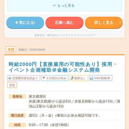
もっと見る
気になる!
応募へ進む
詳しく見る
派遣会社
株式会社ビースタイル スマートキャリア
未読
掲載日
2026/08/09
時給2000円【直接雇用の可能性あり】採用・
イベント企画補助＠金融システム開発
交通費別途支給あり
土日祝日が休み
残業なし
WEB登録OK
派遣
東京都港区
勤務地
赤坂(東京都)駅から徒歩5分／赤坂見附駅から徒歩10分／溜
池山王駅から徒歩13分
週5日（月～金）※事前のお休み相談可能です。
曜日頻度
9:00～17:30（休憩1時間）
時間