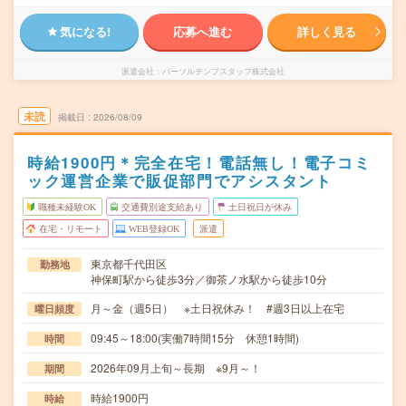
気になる!
応募へ進む
詳しく見る
派遣会社
パーソルテンプスタッフ株式会社
未読
掲載日
2026/08/09
時給1900円＊完全在宅！電話無し！電子コミ
ック運営企業で販促部門でアシスタント
職種未経験OK
交通費別途支給あり
土日祝日が休み
在宅・リモート
WEB登録OK
派遣
東京都千代田区
勤務地
神保町駅から徒歩3分／御茶ノ水駅から徒歩10分
月～金（週5日） ※土日祝休み！ #週3日以上在宅
曜日頻度
09:45～18:00(実働7時間15分 休憩1時間)
時間
2026年09月上旬～長期 ※9月～！
期間
時給1900円
時給