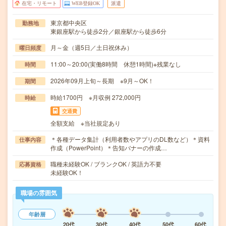
在宅・リモート
WEB登録OK
派遣
東京都中央区
勤務地
東銀座駅から徒歩2分／銀座駅から徒歩6分
月～金（週5日／土日祝休み）
曜日頻度
11:00～20:00(実働8時間 休憩1時間)※残業なし
時間
2026年09月上旬～長期 ※9月～OK！
期間
時給1700円 ※月収例 272,000円
時給
交通費
全額支給 ※当社規定あり
＊各種データ集計（利用者数やアプリのDL数など）＊資料
仕事内容
作成（PowerPoint）＊告知バナーの作成…
職種未経験OK / ブランクOK / 英語力不要
応募資格
未経験OK！
職場の雰囲気
年齢層
20代
30代
40代
50代
60代