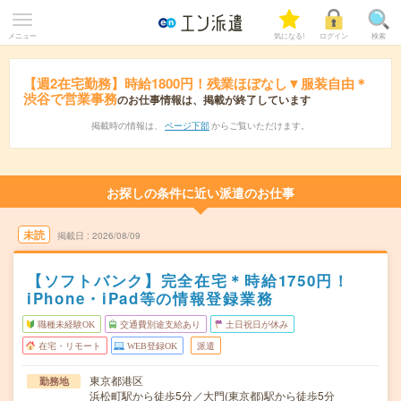
メニュー
気になる!
ログイン
検索
【週2在宅勤務】時給1800円！残業ほぼなし▼服装自由＊
渋谷で営業事務
のお仕事情報は、掲載が終了しています
掲載時の情報は、
ページ下部
からご覧いただけます。
お探しの条件に近い派遣のお仕事
未読
掲載日
2026/08/09
【ソフトバンク】完全在宅＊時給1750円！
iPhone・iPad等の情報登録業務
職種未経験OK
交通費別途支給あり
土日祝日が休み
在宅・リモート
WEB登録OK
派遣
東京都港区
勤務地
浜松町駅から徒歩5分／大門(東京都)駅から徒歩5分