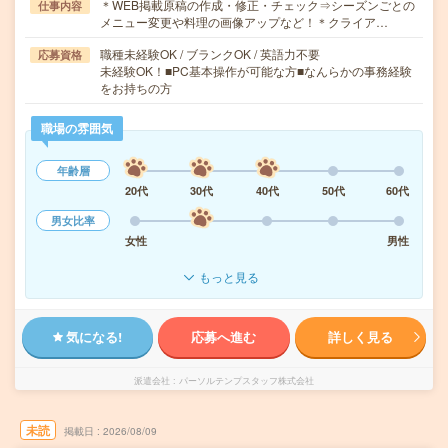
＊WEB掲載原稿の作成・修正・チェック⇒シーズンごとの
仕事内容
メニュー変更や料理の画像アップなど！＊クライア…
職種未経験OK / ブランクOK / 英語力不要
応募資格
未経験OK！■PC基本操作が可能な方■なんらかの事務経験
をお持ちの方
職場の雰囲気
年齢層
20代
30代
40代
50代
60代
男女比率
女性
男性
もっと見る
気になる!
応募へ進む
詳しく見る
派遣会社
パーソルテンプスタッフ株式会社
未読
掲載日
2026/08/09