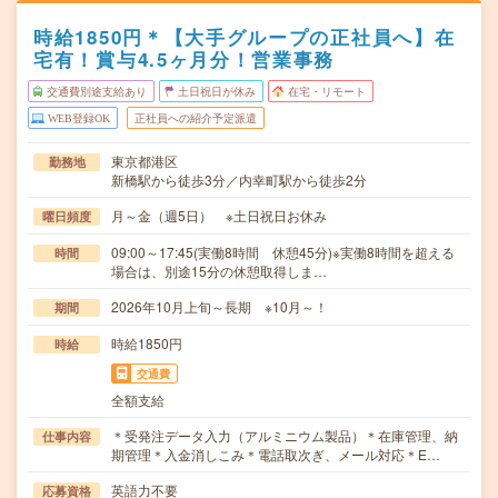
時給1850円＊【大手グループの正社員へ】在
宅有！賞与4.5ヶ月分！営業事務
交通費別途支給あり
土日祝日が休み
在宅・リモート
WEB登録OK
正社員への紹介予定派遣
東京都港区
勤務地
新橋駅から徒歩3分／内幸町駅から徒歩2分
月～金（週5日） ※土日祝日お休み
曜日頻度
09:00～17:45(実働8時間 休憩45分)※実働8時間を超える
時間
場合は、別途15分の休憩取得しま…
2026年10月上旬～長期 ※10月～！
期間
時給1850円
時給
交通費
全額支給
＊受発注データ入力（アルミニウム製品）＊在庫管理、納
仕事内容
期管理＊入金消しこみ＊電話取次ぎ、メール対応＊E…
英語力不要
応募資格