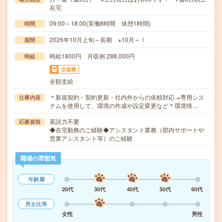
在宅
09:00～18:00(実働8時間 休憩1時間)
時間
2026年10月上旬～長期 ※10月～！
期間
時給1800円 月収例 288,000円
時給
交通費
全額支給
＊新規契約・契約更新・社内外からの依頼対応→専用シス
仕事内容
テムを使用して、環境の作成や設定変更など＊環境情…
英語力不要
応募資格
◆在宅勤務のご経験◆アシスタント業務（部内サポートや
営業アシスタント等）のご経験
職場の雰囲気
年齢層
20代
30代
40代
50代
60代
男女比率
女性
男性