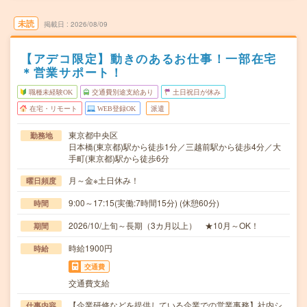
未読
掲載日
2026/08/09
【アデコ限定】動きのあるお仕事！一部在宅
＊営業サポート！
職種未経験OK
交通費別途支給あり
土日祝日が休み
在宅・リモート
WEB登録OK
派遣
東京都中央区
勤務地
日本橋(東京都)駅から徒歩1分／三越前駅から徒歩4分／大
手町(東京都)駅から徒歩6分
月～金※土日休み！
曜日頻度
9:00～17:15(実働:7時間15分) (休憩60分)
時間
2026/10/上旬～長期（3カ月以上） ★10月～OK！
期間
時給1900円
時給
交通費
交通費支給
【企業研修などを提供している企業での営業事務】社内シ
仕事内容