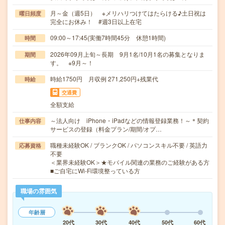
月～金（週5日） ※メリハリつけてはたらける♪土日祝は
曜日頻度
完全にお休み！ #週3日以上在宅
09:00～17:45(実働7時間45分 休憩1時間)
時間
2026年09月上旬～長期 9月1名/10月1名の募集となりま
期間
す。 ※9月～！
時給1750円 月収例 271,250円+残業代
時給
交通費
全額支給
～法人向け iPhone・iPadなどの情報登録業務！～＊契約
仕事内容
サービスの登録（料金プラン/期間/オプ…
職種未経験OK / ブランクOK / パソコンスキル不要 / 英語力
応募資格
不要
＜業界未経験OK＞★モバイル関連の業務のご経験がある方
■ご自宅にWi-Fi環境整っている方
職場の雰囲気
年齢層
20代
30代
40代
50代
60代