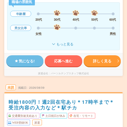
職場の雰囲気
年齢層
20代
30代
40代
50代
60代
男女比率
女性
男性
もっと見る
気になる!
応募へ進む
詳しく見る
派遣会社
パーソルテンプスタッフ株式会社
未読
掲載日
2026/08/09
時給1800円！週2回在宅あり＊17時半まで＊
受注内容の入力など＊駅チカ
交通費別途支給あり
土日祝日が休み
在宅・リモート
WEB登録OK
派遣