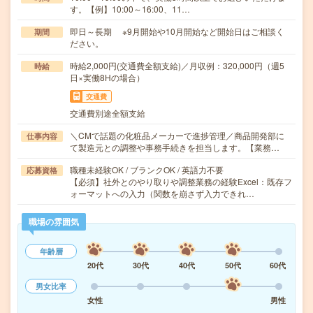
す。【例】10:00～16:00、11…
即日～長期 ※9月開始や10月開始など開始日はご相談く
期間
ださい。
時給2,000円(交通費全額支給)／月収例：320,000円（週5
時給
日×実働8Hの場合）
交通費
交通費別途全額支給
＼CMで話題の化粧品メーカーで進捗管理／商品開発部に
仕事内容
て製造元との調整や事務手続きを担当します。【業務…
職種未経験OK / ブランクOK / 英語力不要
応募資格
【必須】社外とのやり取りや調整業務の経験Excel：既存フ
ォーマットへの入力（関数を崩さず入力できれ…
職場の雰囲気
年齢層
20代
30代
40代
50代
60代
男女比率
女性
男性