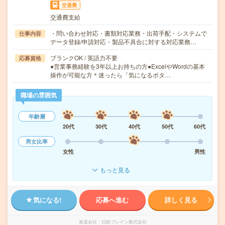
交通費
交通費支給
・問い合わせ対応・書類対応業務・出荷手配・システムで
仕事内容
データ登録/申請対応・製品不具合に対する対応業務…
ブランクOK / 英語力不要
応募資格
●営業事務経験を3年以上お持ちの方●ExcelやWordの基本
操作が可能な方＊迷ったら「気になるボタ…
職場の雰囲気
年齢層
20代
30代
40代
50代
60代
男女比率
女性
男性
もっと見る
気になる!
応募へ進む
詳しく見る
派遣会社
日総ブレイン株式会社