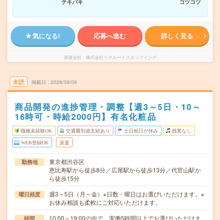
テキパキ
コツコツ
気になる!
応募へ進む
詳しく見る
派遣会社
株式会社リクルートスタッフィング
未読
掲載日
2026/08/09
商品開発の進捗管理・調整【週3～5日・10～
16時可・時給2000円】有名化粧品
職種未経験OK
交通費別途支給あり
土日祝日が休み
残業なし
WEB登録OK
派遣
東京都渋谷区
勤務地
恵比寿駅から徒歩8分／広尾駅から徒歩13分／代官山駅か
ら徒歩15分
週3～5日（月～金）※日数・曜日はお選びいただけます。※
曜日頻度
お休み相談も柔軟にご対応いただけます。
10:00～19:00の中で、実働5時間以上でお選びいただけま
時間