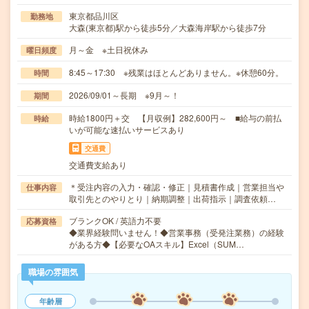
東京都品川区
勤務地
大森(東京都)駅から徒歩5分／大森海岸駅から徒歩7分
月～金 ※土日祝休み
曜日頻度
8:45～17:30 ※残業はほとんどありません。※休憩60分。
時間
2026/09/01～長期 ※9月～！
期間
時給1800円＋交 【月収例】282,600円～ ■給与の前払
時給
いが可能な速払いサービスあり
交通費
交通費支給あり
＊受注内容の入力・確認・修正｜見積書作成｜営業担当や
仕事内容
取引先とのやりとり｜納期調整｜出荷指示｜調査依頼…
ブランクOK / 英語力不要
応募資格
◆業界経験問いません！◆営業事務（受発注業務）の経験
がある方◆【必要なOAスキル】Excel（SUM…
職場の雰囲気
年齢層