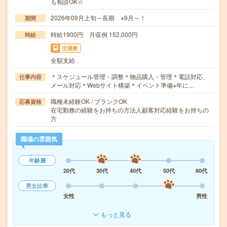
も相談OK☆
2026年09月上旬～長期 ※9月～！
期間
時給1900円 月収例 152,000円
時給
交通費
全額支給
＊スケジュール管理・調整＊物品購入・管理＊電話対応、
仕事内容
メール対応＊Webサイト構築＊イベント準備※年に…
職種未経験OK / ブランクOK
応募資格
在宅勤務の経験をお持ちの方法人顧客対応経験をお持ちの
方
職場の雰囲気
年齢層
20代
30代
40代
50代
60代
男女比率
女性
男性
もっと見る