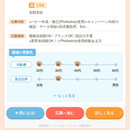
交通費
全額支給
○バナー作成・修正(Photoshop使用)○キャンペーン内容の
仕事内容
確認・データ登録○請求書処理、Exc…
職種未経験OK / ブランクOK / 英語力不要
応募資格
※業界未経験OK！☆Photoshop使用経験ある方
職場の雰囲気
年齢層
20代
30代
40代
50代
60代
男女比率
女性
男性
もっと見る
気になる!
応募へ進む
詳しく見る
派遣会社
パーソルテンプスタッフ株式会社