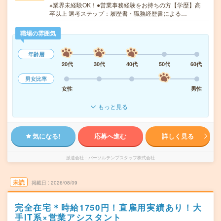
※業界未経験OK！●営業事務経験をお持ちの方【学歴】高
卒以上 選考ステップ：履歴書・職務経歴書による…
職場の雰囲気
年齢層
20代
30代
40代
50代
60代
男女比率
女性
男性
もっと見る
気になる!
応募へ進む
詳しく見る
派遣会社
パーソルテンプスタッフ株式会社
未読
掲載日
2026/08/09
完全在宅＊時給1750円！直雇用実績あり！大
手IT系×営業アシスタント