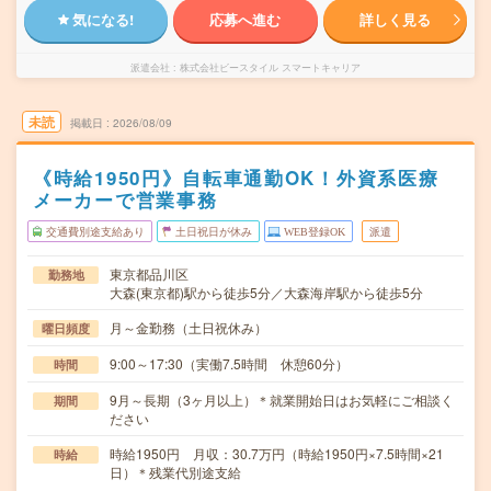
気になる!
応募へ進む
詳しく見る
派遣会社
株式会社ビースタイル スマートキャリア
未読
掲載日
2026/08/09
《時給1950円》自転車通勤OK！外資系医療
メーカーで営業事務
交通費別途支給あり
土日祝日が休み
WEB登録OK
派遣
東京都品川区
勤務地
大森(東京都)駅から徒歩5分／大森海岸駅から徒歩5分
月～金勤務（土日祝休み）
曜日頻度
9:00～17:30（実働7.5時間 休憩60分）
時間
9月～長期（3ヶ月以上）＊就業開始日はお気軽にご相談く
期間
ださい
時給1950円 月収：30.7万円（時給1950円×7.5時間×21
時給
日）＊残業代別途支給