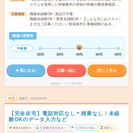
ステムを使用した研修案件の登録や研修の事前事後課…
職種未経験OK / 英語力不要
応募資格
職種未経験OK！業界未経験OK！【こんな方におススメ！
まずはご応募ください／歓迎条件】事務経験のある…
職場の雰囲気
年齢層
20代
30代
40代
50代
60代
気になる!
応募へ進む
詳しく見る
派遣会社
アデコ株式会社
未読
掲載日
2026/08/09
【完全在宅】電話対応なし＊残業なし！未経
験OKのデータ入力など
職種未経験OK
交通費別途支給あり
土日祝日が休み
残業なし