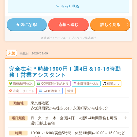
もっと見る
気になる!
応募へ進む
詳しく見る
派遣会社
パーソルテンプスタッフ株式会社
未読
掲載日
2026/08/09
完全在宅＊時給1900円！週4日＆10-16時勤
務！営業アシスタント
職種未経験OK
交通費別途支給あり
土日祝日が休み
残業なし
在宅・リモート
WEB登録OK
派遣
東京都港区
勤務地
赤坂見附駅から徒歩5分／永田町駅から徒歩5分
月・火・水・木・金(週4日) ※週5×4時間勤務も可能！ #
曜日頻度
週3日以上在宅
10:00～16:00(実働5時間 休憩1時間)※10:00～15:00など
時間