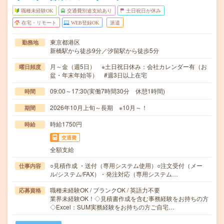
職種未経験OK
交通費別途支給あり
土日祝日が休み
在宅・リモート
WEB登録OK
派遣
東京都港区
勤務地
新橋駅から徒歩9分／汐留駅から徒歩5分
月～金（週5日） ※土日祝日休み：会社カレンダー有（お
曜日頻度
盆・年末年始等） #週3日以上在宅
09:00～17:30(実働7時間30分 休憩1時間)
時間
2026年10月上旬～長期 ※10月～！
期間
時給1750円
時給
交通費
全額支給
○見積作成 ・送付（専用システム使用）○注文受付（メー
仕事内容
ル/システム/FAX）・発注対応（専用システム…
職種未経験OK / ブランクOK / 英語力不要
応募資格
業界未経験OK！◇見積書作成を含む事務経験をお持ちの方
◇Excel：SUM実務経験をお持ちの方ご自宅…