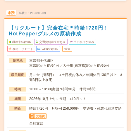
未読
掲載日
2026/08/09
【リクルート】完全在宅＊時給1720円！
HotPepperグルメの原稿作成
職種未経験OK
交通費別途支給あり
土日祝日が休み
在宅・リモート
WEB登録OK
派遣
東京都千代田区
勤務地
東京駅から徒歩1分／大手町(東京都)駅から徒歩5分
月～金（週5日） ※土日祝お休み／年間休日130日以上 #
曜日頻度
週3日以上在宅
10:00～18:30(実働7時間30分 休憩1時間)
時間
2026年10月上旬～長期 ※10月～！
期間
時給1720円 月収例 258,000円 交通費・残業代別途支給
時給
交通費
全額支給