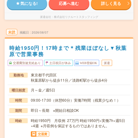
気になる!
応募へ進む
詳しく見る
派遣会社
株式会社リクルートスタッフィング
未読
掲載日
2026/08/07
時給1950円！17時まで＊残業ほぼなし▼秋葉
原で営業事務
交通費別途支給あり
土日祝日が休み
WEB登録OK
派遣
東京都千代田区
勤務地
秋葉原駅から徒歩11分／淡路町駅から徒歩4分
月～金／週5日
曜日頻度
09:00-17:00（休憩60分）実働7時間（残業少なめ！）
時間
即日～長期 ※開始日相談OK
期間
時給1950円 月収例 27万円 時給1950円×実働7h×週5日
時給
×4週 ※月収例を保証するものではありません。
交通費