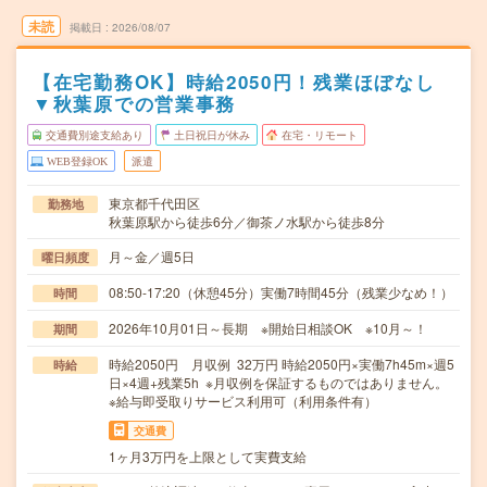
未読
掲載日
2026/08/07
【在宅勤務OK】時給2050円！残業ほぼなし
▼秋葉原での営業事務
交通費別途支給あり
土日祝日が休み
在宅・リモート
WEB登録OK
派遣
東京都千代田区
勤務地
秋葉原駅から徒歩6分／御茶ノ水駅から徒歩8分
月～金／週5日
曜日頻度
08:50-17:20（休憩45分）実働7時間45分（残業少なめ！）
時間
2026年10月01日～長期 ※開始日相談OK ※10月～！
期間
時給2050円 月収例 32万円 時給2050円×実働7h45m×週5
時給
日×4週+残業5h ※月収例を保証するものではありません。
※給与即受取りサービス利用可（利用条件有）
交通費
1ヶ月3万円を上限として実費支給