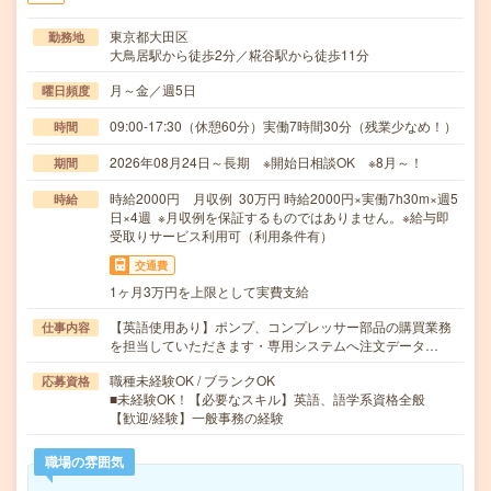
東京都大田区
勤務地
大鳥居駅から徒歩2分／糀谷駅から徒歩11分
月～金／週5日
曜日頻度
09:00-17:30（休憩60分）実働7時間30分（残業少なめ！）
時間
2026年08月24日～長期 ※開始日相談OK ※8月～！
期間
時給2000円 月収例 30万円 時給2000円×実働7h30m×週5
時給
日×4週 ※月収例を保証するものではありません。※給与即
受取りサービス利用可（利用条件有）
交通費
1ヶ月3万円を上限として実費支給
【英語使用あり】ポンプ、コンプレッサー部品の購買業務
仕事内容
を担当していただきます・専用システムへ注文データ…
職種未経験OK / ブランクOK
応募資格
■未経験OK！【必要なスキル】英語、語学系資格全般
【歓迎/経験】一般事務の経験
職場の雰囲気