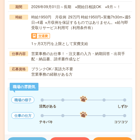
2026年09月01日～長期 ※開始日相談OK ※9月～！
期間
時給1950円 月収例 29万円 時給1950円×実働7h30m×週5
時給
日×4週 ※月収例を保証するものではありません。※給与即
受取りサービス利用可（利用条件有）
交通費
1ヶ月3万円を上限として実費支給
営業事務のお仕事！・注文書の入力・納期回答・出荷手
仕事内容
配・納品書、請求書作成など
ブランクOK / 英語力不要
応募資格
営業事務の経験がある方
職場の雰囲気
職場の様子
活気がある
しずか
仕事の仕方
テキパキ
コツコツ