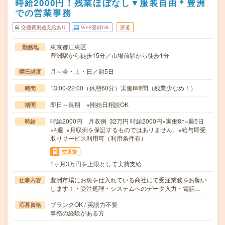
時給2000円！残業ほぼなし▼服装自由＊豊洲
での営業事務
交通費別途支給あり
WEB登録OK
派遣
東京都江東区
勤務地
豊洲駅から徒歩15分／市場前駅から徒歩1分
月～金・土・日／週5日
曜日頻度
13:00-22:00（休憩60分）実働8時間（残業少なめ！）
時間
即日～長期 ※開始日相談OK
期間
時給2000円 月収例 32万円 時給2000円×実働8h×週5日
時給
×4週 ※月収例を保証するものではありません。※給与即受
取りサービス利用可（利用条件有）
交通費
1ヶ月3万円を上限として実費支給
豊洲市場にお魚を仕入れている商社にて受注業務をお願い
仕事内容
します！・受注処理・システムへのデータ入力・電話…
ブランクOK / 英語力不要
応募資格
事務の経験がある方