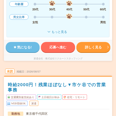
年齢層
20代
30代
40代
50代
60代
男女比率
女性
男性
もっと見る
気になる!
応募へ進む
詳しく見る
派遣会社
株式会社リクルートスタッフィング
未読
掲載日
2026/08/07
時給2000円！残業ほぼなし▼市ケ谷での営業
事務
交通費別途支給あり
土日祝日が休み
在宅・リモート
WEB登録OK
派遣
東京都千代田区
勤務地