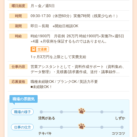
月～金／週5日
曜日頻度
09:30-17:30（休憩60分）実働7時間（残業少なめ！）
時間
即日～長期 ※開始日相談OK
期間
時給1900円 月収例 26万円 時給1900円×実働7h×週5日
時給
×4週 ※月収例を保証するものではありません。
交通費
1ヶ月3万円を上限として実費支給
営業アシスタントとして・資料作成サポート（資料集め、
仕事内容
データ整理）・見積書/請求書作成、送付・議事録作…
職種未経験OK / ブランクOK / 英語力不要
応募資格
■未経験OK！
職場の雰囲気
職場の様子
活気がある
しずか
仕事の仕方
テキパキ
コツコツ