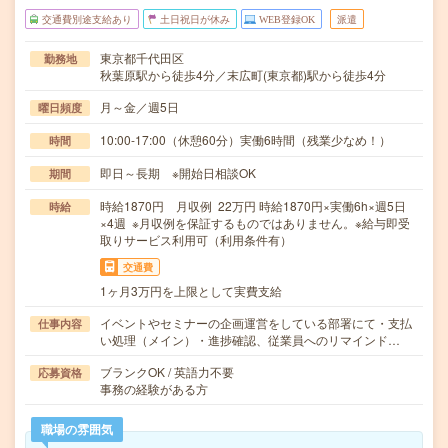
交通費別途支給あり
土日祝日が休み
WEB登録OK
派遣
東京都千代田区
勤務地
秋葉原駅から徒歩4分／末広町(東京都)駅から徒歩4分
月～金／週5日
曜日頻度
10:00-17:00（休憩60分）実働6時間（残業少なめ！）
時間
即日～長期 ※開始日相談OK
期間
時給1870円 月収例 22万円 時給1870円×実働6h×週5日
時給
×4週 ※月収例を保証するものではありません。※給与即受
取りサービス利用可（利用条件有）
交通費
1ヶ月3万円を上限として実費支給
イベントやセミナーの企画運営をしている部署にて・支払
仕事内容
い処理（メイン）・進捗確認、従業員へのリマインド…
ブランクOK / 英語力不要
応募資格
事務の経験がある方
職場の雰囲気