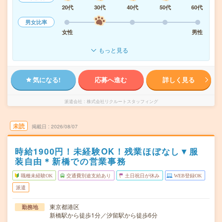
20代
30代
40代
50代
60代
男女比率
女性
男性
もっと見る
気になる!
応募へ進む
詳しく見る
派遣会社
株式会社リクルートスタッフィング
未読
掲載日
2026/08/07
時給1900円！未経験OK！残業ほぼなし▼服
装自由＊新橋での営業事務
職種未経験OK
交通費別途支給あり
土日祝日が休み
WEB登録OK
派遣
東京都港区
勤務地
新橋駅から徒歩1分／汐留駅から徒歩6分