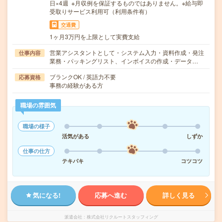
日×4週 ※月収例を保証するものではありません。※給与即
受取りサービス利用可（利用条件有）
交通費
1ヶ月3万円を上限として実費支給
営業アシスタントとして・システム入力・資料作成・発注
仕事内容
業務・パッキングリスト、インボイスの作成・データ…
ブランクOK / 英語力不要
応募資格
事務の経験がある方
職場の雰囲気
職場の様子
活気がある
しずか
仕事の仕方
テキパキ
コツコツ
気になる!
応募へ進む
詳しく見る
派遣会社
株式会社リクルートスタッフィング