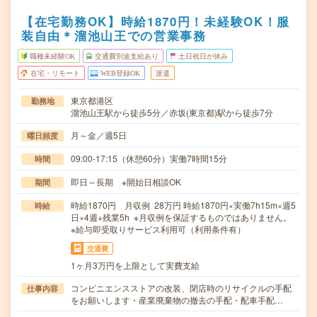
【在宅勤務OK】時給1870円！未経験OK！服
装自由＊溜池山王での営業事務
職種未経験OK
交通費別途支給あり
土日祝日が休み
在宅・リモート
WEB登録OK
派遣
東京都港区
勤務地
溜池山王駅から徒歩5分／赤坂(東京都)駅から徒歩7分
月～金／週5日
曜日頻度
09:00-17:15（休憩60分）実働7時間15分
時間
即日～長期 ※開始日相談OK
期間
時給1870円 月収例 28万円 時給1870円×実働7h15m×週5
時給
日×4週+残業5h ※月収例を保証するものではありません。
※給与即受取りサービス利用可（利用条件有）
交通費
1ヶ月3万円を上限として実費支給
コンビニエンスストアの改装、閉店時のリサイクルの手配
仕事内容
をお願いします・産業廃棄物の撤去の手配・配車手配…