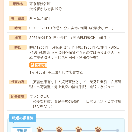
東京都渋谷区
勤務地
渋谷駅から徒歩10分
月～金／週5日
曜日頻度
09:00-17:00（休憩60分）実働7時間（残業少なめ！）
時間
2026年09月01日～長期 ※開始日相談OK ※9月～！
期間
時給1900円 月収例 27万円 時給1900円×実働7h×週5日
時給
×4週+残業5h ※月収例を保証するものではありません。※
給与即受取りサービス利用可（利用条件有）
交通費
1ヶ月3万円を上限として実費支給
【英語使用有り】＊貿易事務として・受発注業務・在庫管
仕事内容
理・出荷調整・海上航空の輸送手配・輸送スケジュー…
ブランクOK
応募資格
【必要な経験】貿易事務の経験 日常英会話・英文作成
（ひな型なし）
職場の雰囲気
年齢層