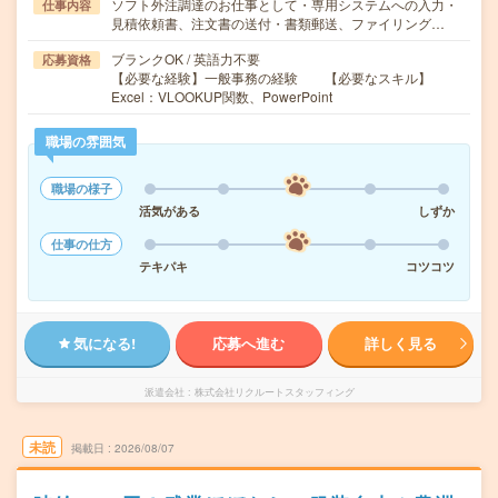
ソフト外注調達のお仕事として・専用システムへの入力・
仕事内容
見積依頼書、注文書の送付・書類郵送、ファイリング…
ブランクOK / 英語力不要
応募資格
【必要な経験】一般事務の経験 【必要なスキル】
Excel：VLOOKUP関数、PowerPoint
職場の雰囲気
職場の様子
活気がある
しずか
仕事の仕方
テキパキ
コツコツ
気になる!
応募へ進む
詳しく見る
派遣会社
株式会社リクルートスタッフィング
未読
掲載日
2026/08/07