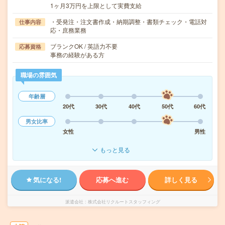
1ヶ月3万円を上限として実費支給
・受発注・注文書作成・納期調整・書類チェック・電話対
仕事内容
応・庶務業務
ブランクOK / 英語力不要
応募資格
事務の経験がある方
職場の雰囲気
年齢層
20代
30代
40代
50代
60代
男女比率
女性
男性
もっと見る
気になる!
応募へ進む
詳しく見る
派遣会社
株式会社リクルートスタッフィング