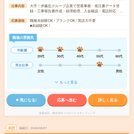
大手！伊藤忠グループ企業で営業事務・発注書データ登
仕事内容
録・工事報告書作成・経理処理、入金確認・電話対応 …
職種未経験OK / ブランクOK / 英語力不要
応募資格
■未経験OK！
職場の雰囲気
年齢層
20代
30代
40代
50代
60代
男女比率
女性
男性
もっと見る
気になる!
応募へ進む
詳しく見る
派遣会社
株式会社リクルートスタッフィング
未読
掲載日
2026/08/07