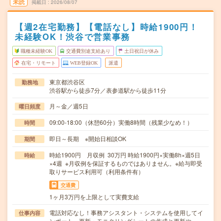
未読
掲載日
2026/08/07
【週2在宅勤務】【電話なし】時給1900円！
未経験OK！渋谷で営業事務
職種未経験OK
交通費別途支給あり
土日祝日が休み
在宅・リモート
WEB登録OK
派遣
東京都渋谷区
勤務地
渋谷駅から徒歩7分／表参道駅から徒歩11分
月～金／週5日
曜日頻度
09:00-18:00（休憩60分）実働8時間（残業少なめ！）
時間
即日～長期 ※開始日相談OK
期間
時給1900円 月収例 30万円 時給1900円×実働8h×週5日
時給
×4週 ※月収例を保証するものではありません。※給与即受
取りサービス利用可（利用条件有）
交通費
1ヶ月3万円を上限として実費支給
電話対応なし！事務アシスタント・システムを使用してイ
仕事内容
ンポート、更新・モニタリングシートの作成と更新や…