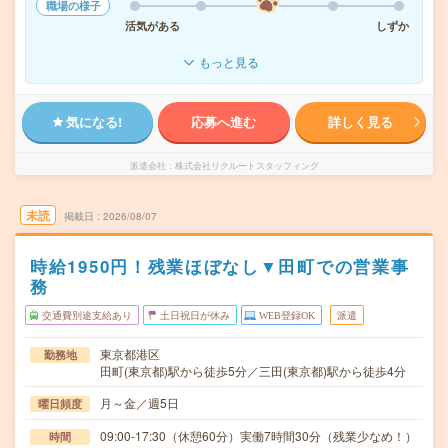
職場の様子
活気がある
しずか
もっと見る
気になる!
応募へ進む
詳しく見る
派遣会社
株式会社リクルートスタッフィング
未読
掲載日
2026/08/07
時給1950円！残業ほぼなし▼田町での営業事
務
交通費別途支給あり
土日祝日が休み
WEB登録OK
派遣
東京都港区
勤務地
田町(東京都)駅から徒歩5分／三田(東京都)駅から徒歩4分
月～金／週5日
曜日頻度
09:00-17:30（休憩60分）実働7時間30分（残業少なめ！）
時間