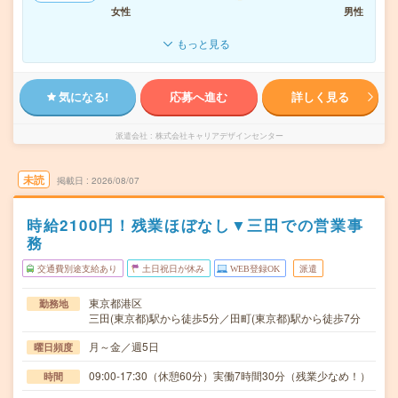
女性
男性
もっと見る
気になる!
応募へ進む
詳しく見る
派遣会社
株式会社キャリアデザインセンター
未読
掲載日
2026/08/07
時給2100円！残業ほぼなし▼三田での営業事
務
交通費別途支給あり
土日祝日が休み
WEB登録OK
派遣
東京都港区
勤務地
三田(東京都)駅から徒歩5分／田町(東京都)駅から徒歩7分
月～金／週5日
曜日頻度
09:00-17:30（休憩60分）実働7時間30分（残業少なめ！）
時間