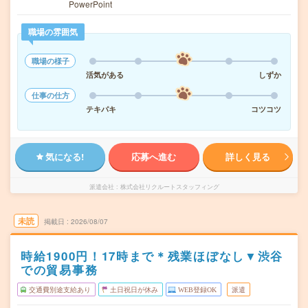
PowerPoint
職場の雰囲気
職場の様子
活気がある
しずか
仕事の仕方
テキパキ
コツコツ
気になる!
応募へ進む
詳しく見る
派遣会社
株式会社リクルートスタッフィング
未読
掲載日
2026/08/07
時給1900円！17時まで＊残業ほぼなし▼渋谷
での貿易事務
交通費別途支給あり
土日祝日が休み
WEB登録OK
派遣