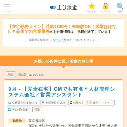
メニュー
気になる!
ログイン
検索
【在宅勤務メイン】時給1800円！未経験OK！残業ほぼな
し▼品川での営業事務
のお仕事情報は、掲載が終了しています
掲載時の情報は、
ページ下部
からご覧いただけます。
お探しの条件に近い派遣のお仕事
未読
掲載日
2026/08/07
9月～【完全在宅】CMでも有名＊人材管理シ
ステム会社／営業アシスタント
交通費別途支給あり
土日祝日が休み
残業なし
在宅・リモート
WEB登録OK
派遣
東京都港区
勤務地
溜池山王駅から徒歩1分／国会議事堂前駅から徒歩1分／虎