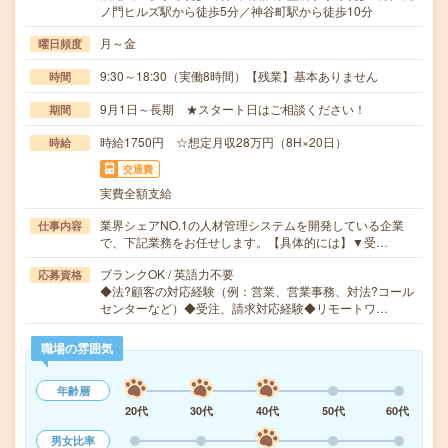
ノ門ヒルズ駅から徒歩5分／神谷町駅から徒歩10分
月～金
曜日頻度
9:30～18:30（実働8時間）【残業】基本ありません
時間
9月1日～長期 ★スタート日はご相談ください！
期間
時給1750円 ☆想定月収28万円（8H×20日）
時給
交通費
実費全額支給
業界シェアNO.1の人材管理システムを開発している企業
仕事内容
で、下記業務をお任せします。【具体的には】▼受…
ブランクOK / 英語力不要
応募資格
◆法?顧客の対応経験（例：営業、営業事務、対法?コール
センターなど）◆受注、請求対応経験◆リモートワ…
職場の雰囲気
年齢層
20代
30代
40代
50代
60代
男女比率