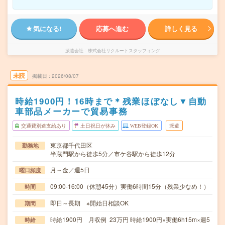
気になる!
応募へ進む
詳しく見る
派遣会社
株式会社リクルートスタッフィング
未読
掲載日
2026/08/07
時給1900円！16時まで＊残業ほぼなし▼自動
車部品メーカーで貿易事務
交通費別途支給あり
土日祝日が休み
WEB登録OK
派遣
東京都千代田区
勤務地
半蔵門駅から徒歩5分／市ケ谷駅から徒歩12分
月～金／週5日
曜日頻度
09:00-16:00（休憩45分）実働6時間15分（残業少なめ！）
時間
即日～長期 ※開始日相談OK
期間
時給1900円 月収例 23万円 時給1900円×実働6h15m×週5
時給