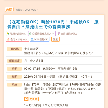
未読
掲載日
2026/08/07
【在宅勤務OK】時給1870円！未経験OK！服
装自由＊溜池山王での営業事務
職種未経験OK
交通費別途支給あり
土日祝日が休み
在宅・リモート
WEB登録OK
派遣
東京都港区
勤務地
溜池山王駅から徒歩5分／赤坂(東京都)駅から徒歩7分
月～金／週5日
曜日頻度
09:00-17:15（休憩60分）実働7時間15分
時間
2026年09月01日～長期 ※開始日相談OK ※9月～！
期間
時給1870円 月収例 28万円 時給1870円×実働7h15m×週5
時給
日×4週+残業5h ※月収例を保証するものではありません。
※給与即受取りサービス利用可（利用条件有）
交通費
1ヶ月3万円を上限として実費支給