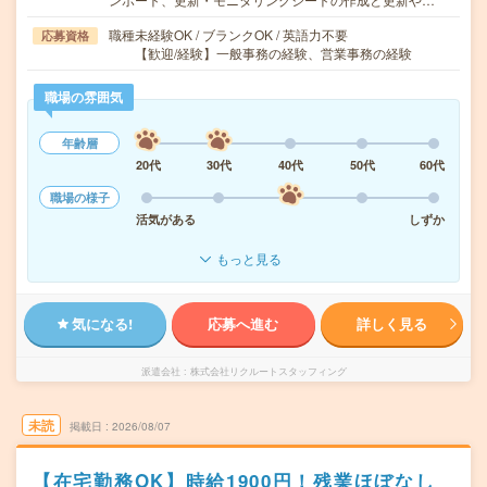
職種未経験OK / ブランクOK / 英語力不要
応募資格
【歓迎/経験】一般事務の経験、営業事務の経験
職場の雰囲気
年齢層
20代
30代
40代
50代
60代
職場の様子
活気がある
しずか
もっと見る
気になる!
応募へ進む
詳しく見る
派遣会社
株式会社リクルートスタッフィング
未読
掲載日
2026/08/07
【在宅勤務OK】時給1900円！残業ほぼなし