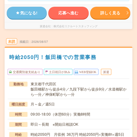
気になる!
応募へ進む
詳しく見る
派遣会社
株式会社リクルートスタッフィング
未読
掲載日
2026/08/07
時給2050円！飯田橋での営業事務
交通費別途支給あり
土日祝日が休み
WEB登録OK
派遣
東京都千代田区
勤務地
飯田橋駅から徒歩4分／九段下駅から徒歩9分／水道橋駅か
ら---分／神保町駅から---分
月～金／週5日
曜日頻度
09:00-18:00（休憩60分）実働8時間
時間
即日～長期 ※開始日相談OK
期間
時給2050円 月収例 36万円 時給2050円×実働8h×週5日
時給