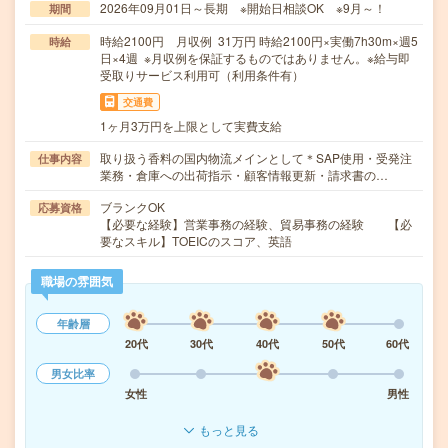
2026年09月01日～長期 ※開始日相談OK ※9月～！
期間
時給2100円 月収例 31万円 時給2100円×実働7h30m×週5
時給
日×4週 ※月収例を保証するものではありません。※給与即
受取りサービス利用可（利用条件有）
交通費
1ヶ月3万円を上限として実費支給
取り扱う香料の国内物流メインとして＊SAP使用・受発注
仕事内容
業務・倉庫への出荷指示・顧客情報更新・請求書の…
ブランクOK
応募資格
【必要な経験】営業事務の経験、貿易事務の経験 【必
要なスキル】TOEICのスコア、英語
職場の雰囲気
年齢層
20代
30代
40代
50代
60代
男女比率
女性
男性
もっと見る