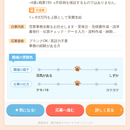
×4週+残業15h ※月収例を保証するものではありません。
交通費
1ヶ月3万円を上限として実費支給
営業事務全般をお任せします・受発注・見積書作成・請求
仕事内容
書発行・伝票チェック・データ入力・資料作成・納期…
ブランクOK / 英語力不要
応募資格
事務の経験がある方
職場の雰囲気
職場の様子
活気がある
しずか
仕事の仕方
テキパキ
コツコツ
気になる!
応募へ進む
詳しく見る
派遣会社
株式会社リクルートスタッフィング