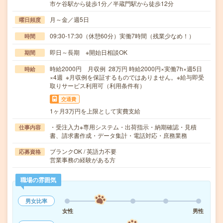
市ケ谷駅から徒歩1分／半蔵門駅から徒歩12分
月～金／週5日
曜日頻度
09:30-17:30（休憩60分）実働7時間（残業少なめ！）
時間
即日～長期 ※開始日相談OK
期間
時給2000円 月収例 28万円 時給2000円×実働7h×週5日
時給
×4週 ※月収例を保証するものではありません。※給与即受
取りサービス利用可（利用条件有）
交通費
1ヶ月3万円を上限として実費支給
・受注入力※専用システム・出荷指示・納期確認・見積
仕事内容
書、請求書作成・データ集計・電話対応・庶務業務
ブランクOK / 英語力不要
応募資格
営業事務の経験がある方
職場の雰囲気
男女比率
女性
男性