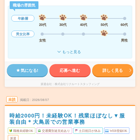
職場の雰囲気
年齢層
20代
30代
40代
50代
60代
男女比率
女性
男性
もっと見る
気になる!
応募へ進む
詳しく見る
派遣会社
株式会社リクルートスタッフィング
未読
掲載日
2026/08/07
時給2000円！未経験OK！残業ほぼなし▼服
装自由＊大鳥居での営業事務
職種未経験OK
交通費別途支給あり
土日祝日が休み
WEB登録OK
派遣