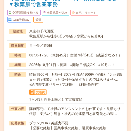
▼秋葉原で営業事務
交通費別途支給あり
土日祝日が休み
在宅・リモート
WEB登録OK
派遣
東京都千代田区
勤務地
秋葉原駅から徒歩6分／御茶ノ水駅から徒歩8分
月～金／週5日
曜日頻度
08:50-17:20（休憩45分）実働7時間45分（残業少なめ！）
時間
2026年10月01日～長期 ※開始日相談OK ※10月～！
期間
時給1900円 月収例 30万円 時給1900円×実働7h45m×週5
時給
日×4週+残業5h ※月収例を保証するものではありません。
※給与即受取りサービス利用可（利用条件有）
交通費
1ヶ月3万円を上限として実費支給
購買部門にて社員のアシスタントのお仕事です・見積もり
仕事内容
依頼・支払い手続き・社内の関連部門と取引先との調…
ブランクOK / 英語力不要
応募資格
【必要な経験】営業事務の経験、購買事務の経験