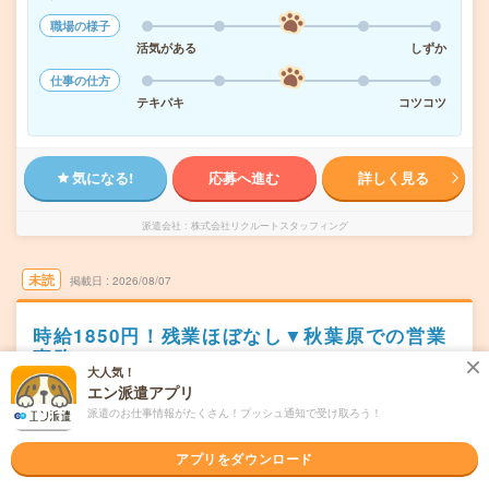
職場の様子
活気がある
しずか
仕事の仕方
テキパキ
コツコツ
気になる!
応募へ進む
詳しく見る
派遣会社
株式会社リクルートスタッフィング
未読
掲載日
2026/08/07
時給1850円！残業ほぼなし▼秋葉原での営業
事務
大人気！
エン派遣アプリ
交通費別途支給あり
土日祝日が休み
WEB登録OK
派遣
派遣のお仕事情報がたくさん！プッシュ通知で受け取ろう！
東京都千代田区
勤務地
秋葉原駅から徒歩8分／末広町(東京都)駅から徒歩1分
アプリをダウンロード
月～金／週5日
曜日頻度