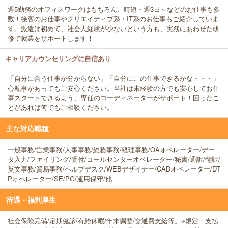
週5勤務のオフィスワークはもちろん、時短・週3日～などのお仕事も多
数！接客のお仕事やクリエイティブ系・IT系のお仕事もご紹介していま
す。派遣は初めて、社会人経験が少ないという方も、実務にあわせた研
修で就業をサポートします！
キャリアカウンセリングに自信あり
「自分に合う仕事が分からない」「自分にこの仕事できるかな・・・」
心配事があってもご安心ください。当社は未経験の方でも安心してお仕
事スタートできるよう、専任のコーディネーターがサポート！困ったこ
とがあれば何でもご相談ください。
主な対応職種
一般事務/営業事務/人事事務/総務事務/経理事務/OAオペレーター/デー
タ入力/ファイリング/受付/コールセンターオペレーター/秘書/通訳/翻訳/
英文事務/貿易事務/ヘルプデスク/WEBデザイナー/CADオペレーター/DT
Pオペレーター/SE/PG/運用保守/他
待遇・福利厚生
社会保険完備/定期健診/有給休暇/年末調整/交通費支給等。※規定・支払