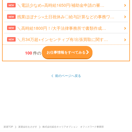
＼電話少なめ×高時給1650円/補助金申請の審…
NEW
残業ほぼナシ×土日祝休み〇給与計算などの事務ワ…
NEW
＼高時給1800円！/大手法律事務所で書類作成…
NEW
＼月34万超+インセンティブ有/出張買取に関す…
NEW
お仕事情報をすべてみる
100
件の
前のページへ戻る
派遣TOP
派遣会社をさがす
株式会社綜合キャリアオプション オフィスワーク事業部