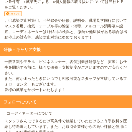
い条件有 ※就業先による ※個人情報の取り扱いについては当社ＨＰ
をご覧ください。
ポイント
。〇感染防止対策〇。⇒登録会や研修、説明会、職場見学同行において
マスク着用、換気・テーブル等の除菌・消毒、アルコール消毒液を設
置。コーディネーターは1日3回の検温と、微熱や他症状がある場合は出
勤停止の対応等、感染防止対策に努めております！
研修・キャリア支援
一般常識やモラル、ビジネスマナー、各個別業務研修など、実際にお仕
事を開始する前に、様々な研修・支援制度がございますのでご安心くだ
さい。
また、何か困ったときにいつでも相談可能なスタッフが常駐しているフ
ォローセンターもございます。
皆様の就業をサポートいたします！
フォローについて
コーディネーターについて
スタッフさんにできるだけ高条件で就業していただけるよう手数料を圧
縮し待遇還元しています。また、お取引企業様からの高い評価と信用に
より、お仕事情報も豊富です。