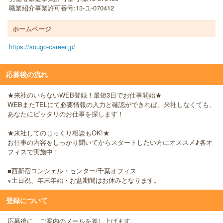
職業紹介事業許可番号:13-ユ-070412
ホームページ
https://sougo-career.jp/
応募後の流れ
★来社のいらないWEB登録！最短3日でお仕事開始★
WEBまたTELにて必要情報の入力と確認ができれば、来社しなくても、
あなたにピッタリのお仕事を探します！
★来社してのじっくり相談もOK!★
お仕事の内容をしっかり聞いてからスタートしたい方にオススメ♪各オ
フィスで実施中！
■西新宿コンシェル・センター/千葉オフィス
※土日祝、年末年始・お盆期間はお休みとなります。
登録について
応募後に、ご案内のメールを差し上げます。