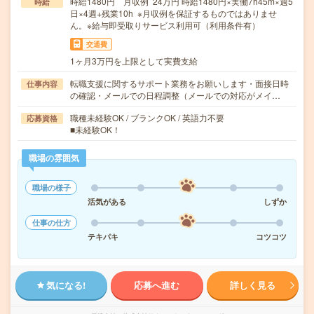
時給1480円 月収例 24万円 時給1480円×実働7h45m×週5
時給
日×4週+残業10h ※月収例を保証するものではありませ
ん。※給与即受取りサービス利用可（利用条件有）
交通費
1ヶ月3万円を上限として実費支給
転職支援に関するサポート業務をお願いします・面接日時
仕事内容
の確認・メールでの日程調整（メールでの対応がメイ…
職種未経験OK / ブランクOK / 英語力不要
応募資格
■未経験OK！
職場の雰囲気
職場の様子
活気がある
しずか
仕事の仕方
テキパキ
コツコツ
気になる!
応募へ進む
詳しく見る