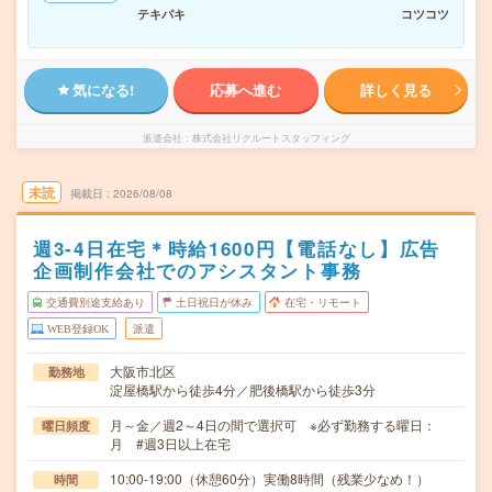
テキパキ
コツコツ
気になる!
応募へ進む
詳しく見る
派遣会社
株式会社リクルートスタッフィング
未読
掲載日
2026/08/08
週3-4日在宅＊時給1600円【電話なし】広告
企画制作会社でのアシスタント事務
交通費別途支給あり
土日祝日が休み
在宅・リモート
WEB登録OK
派遣
大阪市北区
勤務地
淀屋橋駅から徒歩4分／肥後橋駅から徒歩3分
月～金／週2～4日の間で選択可 ※必ず勤務する曜日：
曜日頻度
月 #週3日以上在宅
10:00-19:00（休憩60分）実働8時間（残業少なめ！）
時間