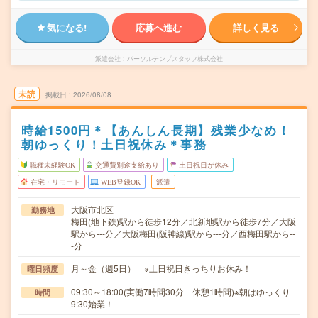
気になる!
応募へ進む
詳しく見る
派遣会社
パーソルテンプスタッフ株式会社
未読
掲載日
2026/08/08
時給1500円＊【あんしん長期】残業少なめ！
朝ゆっくり！土日祝休み＊事務
職種未経験OK
交通費別途支給あり
土日祝日が休み
在宅・リモート
WEB登録OK
派遣
大阪市北区
勤務地
梅田(地下鉄)駅から徒歩12分／北新地駅から徒歩7分／大阪
駅から---分／大阪梅田(阪神線)駅から---分／西梅田駅から--
-分
月～金（週5日） ※土日祝日きっちりお休み！
曜日頻度
09:30～18:00(実働7時間30分 休憩1時間)※朝はゆっくり
時間
9:30始業！