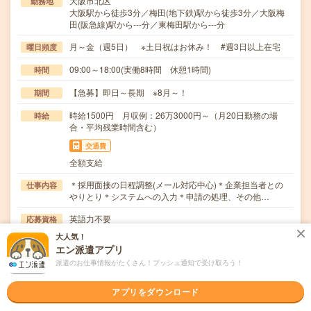
大阪市北区
勤務地
大阪駅から徒歩3分／梅田(地下鉄)駅から徒歩3分／大阪梅
田(阪急線)駅から---分／東梅田駅から---分
月～金（週5日） ※土日祝はお休み！ #週3日以上在宅
曜日頻度
09:00～18:00(実働8時間 休憩1時間)
時間
【急募】即日～長期 ※8月～！
期間
時給1500円 月収例：26万3000円～（月20日勤務の場
時給
合・平均残業時間含む）
交通費
全額支給
＊採用面接の日程調整(メール対応中心)＊企業担当者との
仕事内容
やりとり＊システムへの入力＊申請の処理、その他…
英語力不要
応募資格
法人とのやりとり（電話orメール）の経験＋メール対応経
大人気！
験がある方！自宅にWi-Fi環境のある方（在宅…
エン派遣アプリ
派遣のお仕事情報がたくさん！プッシュ通知で受け取ろう！
職場の雰囲気
アプリをダウンロード
年齢層