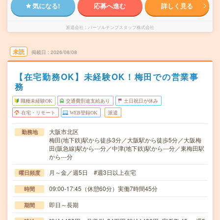
気になる!
応募へ進む
詳しく見る
派遣会社
パーソルテンプスタッフ株式会社
未読
掲載日
2026/08/08
【在宅勤務OK】未経験OK！梅田での営業事
務
職種未経験OK
交通費別途支給あり
土日祝日が休み
在宅・リモート
WEB登録OK
派遣
大阪市北区
勤務地
梅田(地下鉄)駅から徒歩3分／大阪駅から徒歩5分／大阪梅
田(阪急線)駅から---分／中津(地下鉄)駅から---分／東梅田駅
から---分
月～金／週5日 #週3日以上在宅
曜日頻度
09:00-17:45（休憩60分）実働7時間45分
時間
即日～長期
期間