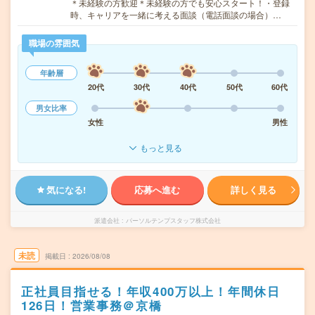
＊未経験の方歓迎＊未経験の方でも安心スタート！・登録
時、キャリアを一緒に考える面談（電話面談の場合）…
職場の雰囲気
年齢層
20代
30代
40代
50代
60代
男女比率
女性
男性
もっと見る
気になる!
応募へ進む
詳しく見る
派遣会社
パーソルテンプスタッフ株式会社
未読
掲載日
2026/08/08
正社員目指せる！年収400万以上！年間休日
126日！営業事務＠京橋