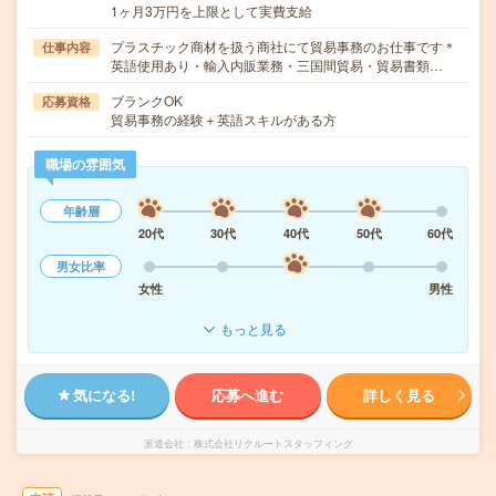
1ヶ月3万円を上限として実費支給
プラスチック商材を扱う商社にて貿易事務のお仕事です＊
仕事内容
英語使用あり・輸入内販業務・三国間貿易・貿易書類…
ブランクOK
応募資格
貿易事務の経験＋英語スキルがある方
職場の雰囲気
年齢層
20代
30代
40代
50代
60代
男女比率
女性
男性
もっと見る
気になる!
応募へ進む
詳しく見る
派遣会社
株式会社リクルートスタッフィング