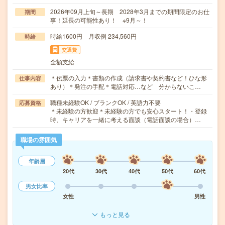
2026年09月上旬～長期 2028年3月までの期間限定のお仕
期間
事！延長の可能性あり！ ※9月～！
時給1600円 月収例 234,560円
時給
交通費
全額支給
＊伝票の入力＊書類の作成（請求書や契約書など！ひな形
仕事内容
あり）＊発注の手配＊電話対応…など 分からないこ…
職種未経験OK / ブランクOK / 英語力不要
応募資格
＊未経験の方歓迎＊未経験の方でも安心スタート！・登録
時、キャリアを一緒に考える面談（電話面談の場合）…
職場の雰囲気
年齢層
20代
30代
40代
50代
60代
男女比率
女性
男性
もっと見る