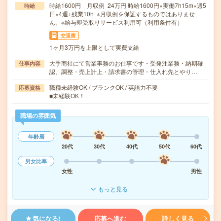
時給1600円 月収例 24万円 時給1600円×実働7h15m×週5
時給
日×4週+残業10h ※月収例を保証するものではありませ
ん。※給与即受取りサービス利用可（利用条件有）
交通費
1ヶ月3万円を上限として実費支給
大手商社にて営業事務のお仕事です・受発注業務・納期確
仕事内容
認、調整・売上計上・請求書の管理・仕入れ先とやり…
職種未経験OK / ブランクOK / 英語力不要
応募資格
■未経験OK！
職場の雰囲気
年齢層
20代
30代
40代
50代
60代
男女比率
女性
男性
もっと見る
気になる!
応募へ進む
詳しく見る