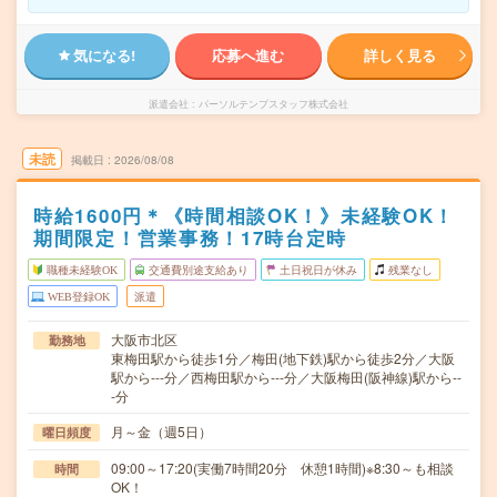
気になる!
応募へ進む
詳しく見る
派遣会社
パーソルテンプスタッフ株式会社
未読
掲載日
2026/08/08
時給1600円＊《時間相談OK！》未経験OK！
期間限定！営業事務！17時台定時
職種未経験OK
交通費別途支給あり
土日祝日が休み
残業なし
WEB登録OK
派遣
大阪市北区
勤務地
東梅田駅から徒歩1分／梅田(地下鉄)駅から徒歩2分／大阪
駅から---分／西梅田駅から---分／大阪梅田(阪神線)駅から--
-分
月～金（週5日）
曜日頻度
09:00～17:20(実働7時間20分 休憩1時間)※8:30～も相談
時間
OK！