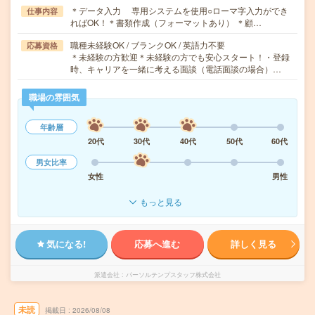
＊データ入力 専用システムを使用○ローマ字入力ができ
仕事内容
ればOK！＊書類作成（フォーマットあり） ＊顧…
職種未経験OK / ブランクOK / 英語力不要
応募資格
＊未経験の方歓迎＊未経験の方でも安心スタート！・登録
時、キャリアを一緒に考える面談（電話面談の場合）…
職場の雰囲気
年齢層
20代
30代
40代
50代
60代
男女比率
女性
男性
もっと見る
気になる!
応募へ進む
詳しく見る
派遣会社
パーソルテンプスタッフ株式会社
未読
掲載日
2026/08/08