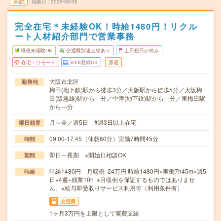
未読
掲載日
2026/08/08
完全在宅＊未経験OK！時給1480円！リクル
ート人材紹介部門で営業事務
職種未経験OK
交通費別途支給あり
土日祝日が休み
在宅・リモート
WEB登録OK
派遣
大阪市北区
勤務地
梅田(地下鉄)駅から徒歩3分／大阪駅から徒歩5分／大阪梅
田(阪急線)駅から---分／中津(地下鉄)駅から---分／東梅田駅
から---分
月～金／週5日 #週3日以上在宅
曜日頻度
09:00-17:45（休憩60分）実働7時間45分
時間
即日～長期 ※開始日相談OK
期間
時給1480円 月収例 24万円 時給1480円×実働7h45m×週5
時給
日×4週+残業10h ※月収例を保証するものではありませ
ん。※給与即受取りサービス利用可（利用条件有）
交通費
1ヶ月3万円を上限として実費支給