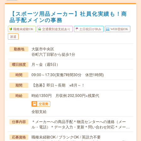
【スポーツ用品メーカー】社員化実績も！商
品手配メインの事務
職種未経験OK
交通費別途支給あり
土日祝日が休み
WEB登録OK
派遣
大阪市中央区
勤務地
谷町六丁目駅から徒歩1分
月～金（週5日）
曜日頻度
09:00～17:30(実働7時間30分 休憩1時間)
時間
【急募】即日～長期 ※8月～！
期間
時給1350円 月収例 202,500円+残業代
時給
交通費
全額支給
＊メーカーへの商品手配＊物流センターへの連絡（メー
仕事内容
ル・電話）＊データ入力・更新＊問い合わせ対応＊メー…
職種未経験OK / ブランクOK / 英語力不要
応募資格