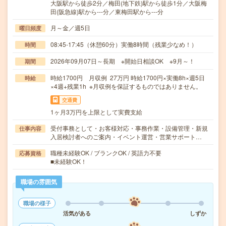
大阪駅から徒歩2分／梅田(地下鉄)駅から徒歩1分／大阪梅
田(阪急線)駅から---分／東梅田駅から---分
月～金／週5日
曜日頻度
08:45-17:45（休憩60分）実働8時間（残業少なめ！）
時間
2026年09月07日～長期 ※開始日相談OK ※9月～！
期間
時給1700円 月収例 27万円 時給1700円×実働8h×週5日
時給
×4週+残業1h ※月収例を保証するものではありません。
交通費
1ヶ月3万円を上限として実費支給
受付事務として・お客様対応・事務作業・設備管理・新規
仕事内容
入居検討者へのご案内・イベント運営・営業サポート…
職種未経験OK / ブランクOK / 英語力不要
応募資格
■未経験OK！
職場の雰囲気
職場の様子
活気がある
しずか