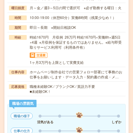
月～金／週3～5日の間で選択可 ※必ず勤務する曜日：火
曜日頻度
10:00-19:00（休憩60分）実働8時間（残業少なめ！）
時間
即日～長期 ※開始日相談OK
期間
時給1670円 月収例 26万円 時給1670円×実働8h×週5日
時給
×4週 ※月収例を保証するものではありません。※給与即受
取りサービス利用可（利用条件有）
交通費
1ヶ月3万円を上限として実費支給
ホームページ制作会社での営業フォロー部署にて事務のお
仕事内容
仕事をお願いします・データ入力・契約書の作成・メ…
職種未経験OK / ブランクOK / 英語力不要
応募資格
■未経験OK！
職場の雰囲気
職場の様子
活気がある
しずか
仕事の仕方