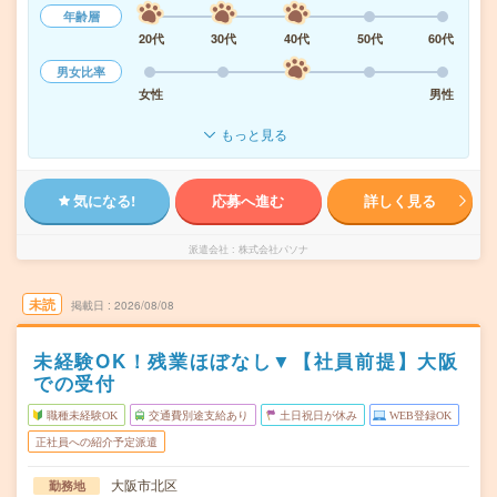
年齢層
20代
30代
40代
50代
60代
男女比率
女性
男性
もっと見る
気になる!
応募へ進む
詳しく見る
派遣会社
株式会社パソナ
未読
掲載日
2026/08/08
未経験OK！残業ほぼなし▼【社員前提】大阪
での受付
職種未経験OK
交通費別途支給あり
土日祝日が休み
WEB登録OK
正社員への紹介予定派遣
大阪市北区
勤務地