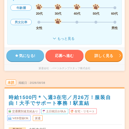
年齢層
20代
30代
40代
50代
60代
男女比率
女性
男性
もっと見る
気になる!
応募へ進む
詳しく見る
派遣会社
パーソルテンプスタッフ株式会社
未読
掲載日
2026/08/08
時給1500円＊＼週3在宅／月26万！服装自
由！大手でサポート事務！駅直結
交通費別途支給あり
土日祝日が休み
在宅・リモート
WEB登録OK
派遣