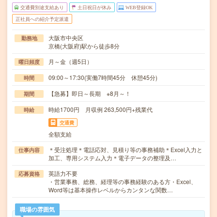
交通費別途支給あり
土日祝日が休み
WEB登録OK
正社員への紹介予定派遣
大阪市中央区
勤務地
京橋(大阪府)駅から徒歩8分
月～金（週5日）
曜日頻度
09:00～17:30(実働7時間45分 休憩45分)
時間
【急募】即日～長期 ※8月～！
期間
時給1700円 月収例 263,500円+残業代
時給
交通費
全額支給
＊受注処理＊電話応対、見積り等の事務補助＊Excel入力と
仕事内容
加工、専用システム入力＊電子データの整理及…
英語力不要
応募資格
・営業事務、総務、経理等の事務経験のある方・Excel、
Word等は基本操作レベルからカンタンな関数…
職場の雰囲気