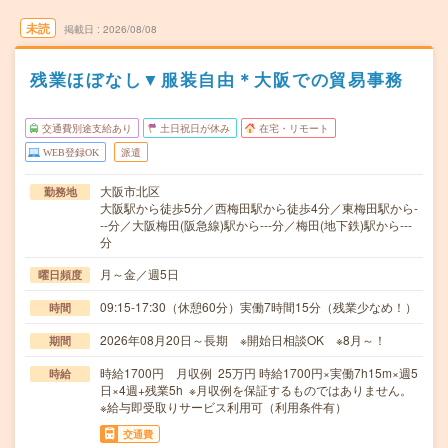
未読
掲載日
2026/08/08
残業ほぼなし▼服装自由＊大阪での貿易事務
交通費別途支給あり
土日祝日が休み
在宅・リモート
WEB登録OK
派遣
大阪市北区
勤務地
大阪駅から徒歩5分／西梅田駅から徒歩4分／東梅田駅から-
--分／大阪梅田(阪急線)駅から---分／梅田(地下鉄)駅から---
分
月～金／週5日
曜日頻度
09:15-17:30（休憩60分）実働7時間15分（残業少なめ！）
時間
2026年08月20日～長期 ※開始日相談OK ※8月～！
期間
時給1700円 月収例 25万円 時給1700円×実働7h15m×週5
時給
日×4週+残業5h ※月収例を保証するものではありません。
※給与即受取りサービス利用可（利用条件有）
交通費