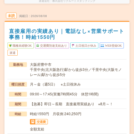
派遣会社
株式会社リクルートスタッフィング
未読
掲載日
2026/08/08
直接雇用の実績あり｜電話なし×営業サポート
事務！時給1550円
職種未経験OK
交通費別途支給あり
土日祝日が休み
WEB登録OK
派遣
大阪府豊中市
勤務地
千里中央(北大阪急行)駅から徒歩3分／千里中央(大阪モノ
レール)駅から徒歩5分
月～金（週5日） ※土日祝休み
曜日頻度
09:00～17:45(実働7時間45分 休憩1時間)
時間
【急募】即日～長期 直接雇用実績あり ※8月～！
期間
時給1550円 月収例 240,250円
時給
交通費
全額支給