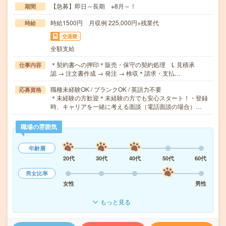
【急募】即日～長期 ※8月～！
期間
時給1500円 月収例 225,000円+残業代
時給
交通費
全額支給
＊契約書への押印＊販売・保守の契約処理 L 見積承
仕事内容
認 → 注文書作成 → 発注 → 検収＊請求・支払…
職種未経験OK / ブランクOK / 英語力不要
応募資格
＊未経験の方歓迎＊未経験の方でも安心スタート！・登録
時、キャリアを一緒に考える面談（電話面談の場合）…
職場の雰囲気
年齢層
20代
30代
40代
50代
60代
男女比率
女性
男性
もっと見る