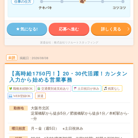
仕事の仕方
テキパキ
コツコツ
気になる!
応募へ進む
詳しく見る
派遣会社
株式会社リクルートスタッフィング
未読
掲載日
2026/08/08
【高時給1750円！】20・30代活躍！カンタン
入力から始める営業事務
職種未経験OK
交通費別途支給あり
土日祝日が休み
残業なし
WEB登録OK
派遣
大阪市北区
勤務地
淀屋橋駅から徒歩5分／肥後橋駅から徒歩1分／本町駅から-
--分
月～金（週5日） ※土日祝休み
曜日頻度