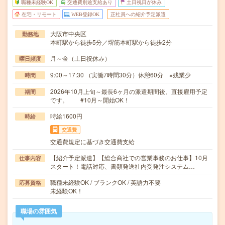
職種未経験OK
交通費別途支給あり
土日祝日が休み
在宅・リモート
WEB登録OK
正社員への紹介予定派遣
大阪市中央区
勤務地
本町駅から徒歩5分／堺筋本町駅から徒歩2分
月～金（土日祝休み）
曜日頻度
9:00～17:30 （実働7時間30分）休憩60分 ※残業少
時間
2026年10月上旬～最長6ヶ月の派遣期間後、直接雇用予定
期間
です。 #10月～開始OK！
時給1600円
時給
交通費
交通費規定に基づき交通費支給
【紹介予定派遣】【総合商社での営業事務のお仕事】10月
仕事内容
スタート！電話対応、書類発送社内受発注システム…
職種未経験OK / ブランクOK / 英語力不要
応募資格
未経験OK！
職場の雰囲気