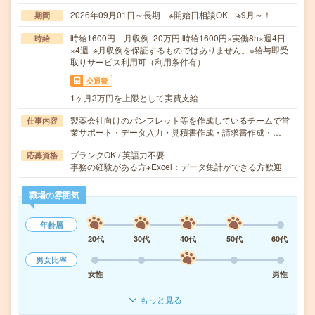
2026年09月01日～長期 ※開始日相談OK ※9月～！
期間
時給1600円 月収例 20万円 時給1600円×実働8h×週4日
時給
×4週 ※月収例を保証するものではありません。※給与即受
取りサービス利用可（利用条件有）
交通費
1ヶ月3万円を上限として実費支給
製薬会社向けのパンフレット等を作成しているチームで営
仕事内容
業サポート・データ入力・見積書作成・請求書作成・…
ブランクOK / 英語力不要
応募資格
事務の経験がある方※Excel：データ集計ができる方歓迎
職場の雰囲気
年齢層
20代
30代
40代
50代
60代
男女比率
女性
男性
もっと見る