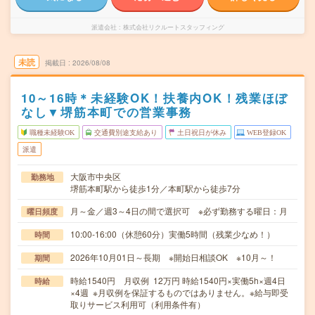
派遣会社
株式会社リクルートスタッフィング
未読
掲載日
2026/08/08
10～16時＊未経験OK！扶養内OK！残業ほぼ
なし▼堺筋本町での営業事務
職種未経験OK
交通費別途支給あり
土日祝日が休み
WEB登録OK
派遣
大阪市中央区
勤務地
堺筋本町駅から徒歩1分／本町駅から徒歩7分
月～金／週3～4日の間で選択可 ※必ず勤務する曜日：月
曜日頻度
10:00-16:00（休憩60分）実働5時間（残業少なめ！）
時間
2026年10月01日～長期 ※開始日相談OK ※10月～！
期間
時給1540円 月収例 12万円 時給1540円×実働5h×週4日
時給
×4週 ※月収例を保証するものではありません。※給与即受
取りサービス利用可（利用条件有）