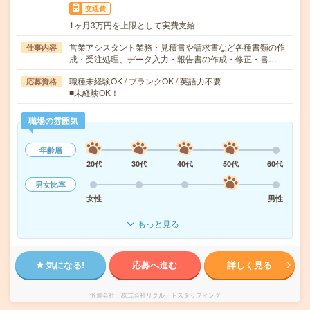
交通費
1ヶ月3万円を上限として実費支給
営業アシスタント業務・見積書や請求書など各種書類の作
仕事内容
成・受注処理、データ入力・報告書の作成・修正・書…
職種未経験OK / ブランクOK / 英語力不要
応募資格
■未経験OK！
職場の雰囲気
年齢層
20代
30代
40代
50代
60代
男女比率
女性
男性
もっと見る
気になる!
応募へ進む
詳しく見る
派遣会社
株式会社リクルートスタッフィング