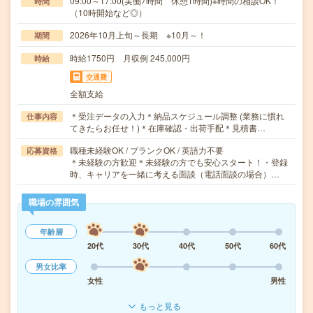
09:00～17:00(実働7時間 休憩1時間)※時間の相談OK！
時間
（10時開始など◎）
2026年10月上旬～長期 ※10月～！
期間
時給1750円 月収例 245,000円
時給
交通費
全額支給
＊受注データの入力＊納品スケジュール調整 (業務に慣れ
仕事内容
てきたらお任せ！)＊在庫確認・出荷手配＊見積書…
職種未経験OK / ブランクOK / 英語力不要
応募資格
＊未経験の方歓迎＊未経験の方でも安心スタート！・登録
時、キャリアを一緒に考える面談（電話面談の場合）…
職場の雰囲気
年齢層
20代
30代
40代
50代
60代
男女比率
女性
男性
もっと見る