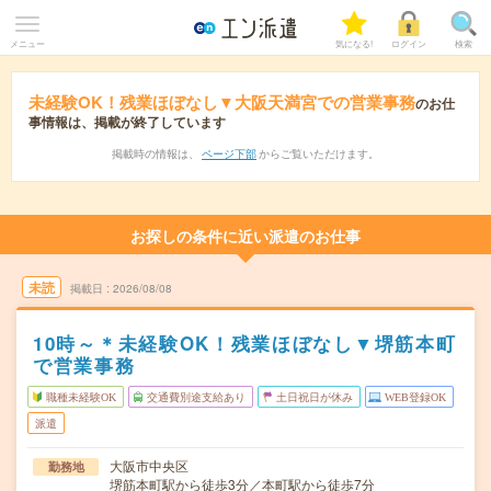
メニュー
気になる!
ログイン
検索
未経験OK！残業ほぼなし▼大阪天満宮での営業事務
のお仕
事情報は、掲載が終了しています
掲載時の情報は、
ページ下部
からご覧いただけます。
お探しの条件に近い派遣のお仕事
未読
掲載日
2026/08/08
10時～＊未経験OK！残業ほぼなし▼堺筋本町
で営業事務
職種未経験OK
交通費別途支給あり
土日祝日が休み
WEB登録OK
派遣
大阪市中央区
勤務地
堺筋本町駅から徒歩3分／本町駅から徒歩7分