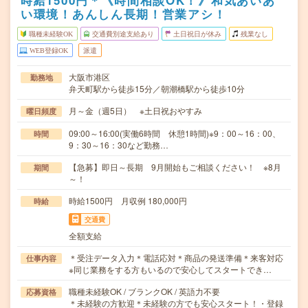
時給1500円＊《時間相談OK！》和気あいあ
い環境！あんしん長期！営業アシ！
職種未経験OK
交通費別途支給あり
土日祝日が休み
残業なし
WEB登録OK
派遣
大阪市港区
勤務地
弁天町駅から徒歩15分／朝潮橋駅から徒歩10分
月～金（週5日） ※土日祝おやすみ
曜日頻度
09:00～16:00(実働6時間 休憩1時間)※9：00～16：00、
時間
9：30～16：30など勤務…
【急募】即日～長期 9月開始もご相談ください！ ※8月
期間
～！
時給1500円 月収例 180,000円
時給
交通費
全額支給
＊受注データ入力＊電話応対＊商品の発送準備＊来客対応
仕事内容
※同じ業務をする方もいるので安心してスタートでき…
職種未経験OK / ブランクOK / 英語力不要
応募資格
＊未経験の方歓迎＊未経験の方でも安心スタート！・登録