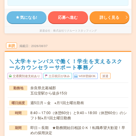
気になる!
応募へ進む
詳しく見る
派遣会社
株式会社リクルートスタッフィング
未読
掲載日
2026/08/07
＼大学キャンパスで働く！学生を支えるスク
ールカウンセラーサポート事務／
交通費別途支給あり
土日祝日が休み
WEB登録OK
派遣
奈良県北葛城郡
勤務地
五位堂駅から徒歩15分
週5日月～金 ※月1回土曜出勤有
曜日頻度
8:40～17:00（休憩60分）と9:40～18:00（休憩60分）のシ
時間
フト制※月1回土曜日勤務
即日～長期 ★勤務開始日相談ＯＫ！転職希望大歓迎！早
期間
めの採用決定