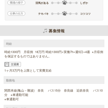
職場の様子
活気がある
しずか
仕事の仕方
テキパキ
コツコツ
募集情報
時給
時給1300円 月収例 18万円 時給1300円×実働7h×週5日×4週 ※月収例
を保証するものではありません。
交通費
1ヶ月3万円を上限として実費支給
勤務地
関西本線(亀山－難波) 奈良 バス15分 奈良線 近鉄奈良 バス10
分 ※車通勤可能
※車通勤可