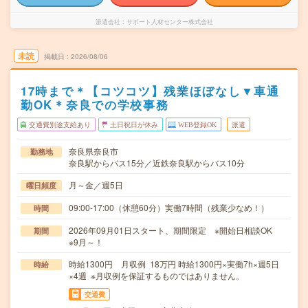
派遣会社
サポート人材センター株式会社
未読
掲載日
2026/08/06
17時まで＊【コツコツ】残業ほぼなし▼車通
勤OK＊奈良での学校事務
交通費別途支給あり
土日祝日が休み
WEB登録OK
派遣
奈良県奈良市
勤務地
奈良駅からバス15分／近鉄奈良駅からバス10分
月～金／週5日
曜日頻度
09:00-17:00（休憩60分）実働7時間（残業少なめ！）
時間
2026年09月01日スタート、期間限定 ※開始日相談OK
期間
※9月～！
時給1300円 月収例 18万円 時給1300円×実働7h×週5日
時給
×4週 ※月収例を保証するものではありません。
交通費