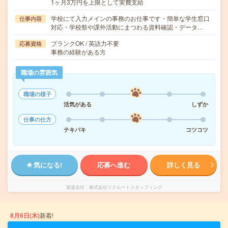
1ヶ月3万円を上限として実費支給
学校にて入力メインの事務のお仕事です・簡単な学生窓口
仕事内容
対応・学校祭や課外活動にまつわる資料確認・データ…
ブランクOK / 英語力不要
応募資格
事務の経験がある方
職場の雰囲気
職場の様子
活気がある
しずか
仕事の仕方
テキパキ
コツコツ
気になる!
応募へ進む
詳しく見る
派遣会社
株式会社リクルートスタッフィング
8月6日(木)
新着!