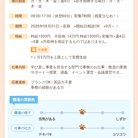
月・火・木・金／週4日 ※必ず勤務する曜日：月・火・
曜日頻度
木・金
09:00-17:00（休憩60分）実働7時間（残業少なめ！）
時間
2026年09月01日～長期 ※開始日相談OK ※9月～！
期間
時給1300円 月収例 14万円 時給1300円×実働7h×週4日
時給
×4週 ※月収例を保証するものではありません。
交通費
1ヶ月3万円を上限として実費支給
学び直し事業を担当する部門で事務のお仕事・教員の業務
仕事内容
サポート⇒授業、講義、イベント運営・会議運営サポ…
ブランクOK / 英語力不要
応募資格
事務の経験がある方
職場の雰囲気
職場の様子
活気がある
しずか
仕事の仕方
テキパキ
コツコツ