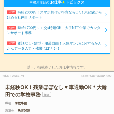
お仕事
★
トピックス
事務局注目の
時給2000円！スマホ操作が得意ならOK！未経験から
NEW
始める社内ITサポート
時給1700円～＋交×時短OK！大手NTT企業でカンタ
NEW
ンサポート事務
電話なし×髪型・服装自由！人気マンガに関するかん
NEW
たんデータ入力・残業ほぼナシ！
以下、掲載終了したお仕事情報です。
掲載日
2026/07/08
No.RFFK260706226D/奈良3
未経験OK！残業ほぼなし▼車通勤OK＊大輪
田での学校事務
派遣
職種
学校事務
派遣先
教育関連