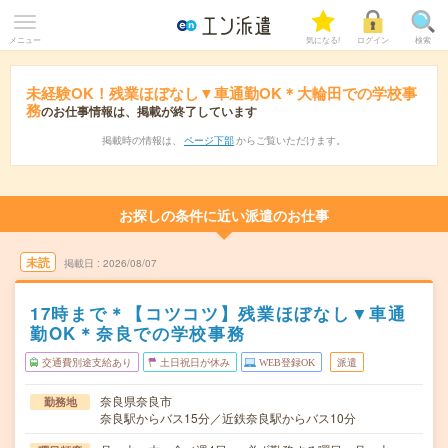
メニュー
気になる!
ログイン
検索
未経験OK！残業ほぼなし▼車通勤OK＊大輪田での学校事
務
のお仕事情報は、掲載が終了しています
掲載時の情報は、
ページ下部
からご覧いただけます。
お探しの条件に近い派遣のお仕事
未読
掲載日
2026/08/07
17時まで＊【コツコツ】残業ほぼなし▼車通
勤OK＊奈良での学校事務
交通費別途支給あり
土日祝日が休み
WEB登録OK
派遣
奈良県奈良市
勤務地
奈良駅からバス15分／近鉄奈良駅からバス10分