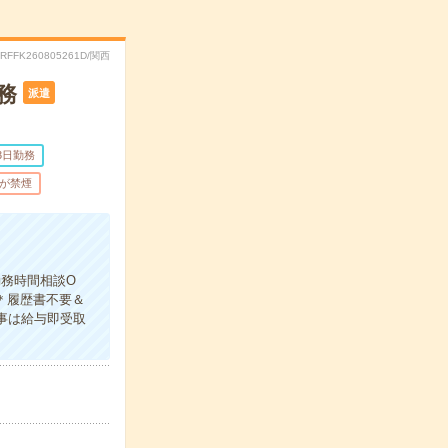
.RFFK260805261D/関西
務
派遣
3日勤務
が禁煙
勤務時間相談O
＊履歴書不要＆
仕事は給与即受取