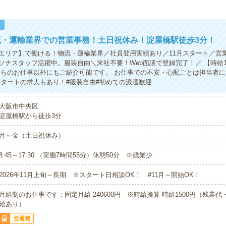
！
流・運輸業界での営業事務！土日祝休み！淀屋橋駅徒歩3分！
エリア】で働ける！物流・運輸業界／社員登用実績あり／11月スタート／営
ソナスタッフ活躍中。服装自由＼来社不要！Web面談で登録完了！／ 【時給1
ちらのお仕事以外にもご紹介可能です。 お仕事での不安・心配ごとは担当者
スタートの求人もあり！#服装自由#初めての派遣歓迎
大阪市中央区
淀屋橋駅から徒歩3分
月～金（土日祝休み）
8:45～17:30 （実働7時間55分）休憩50分 ※残業少
2026年11月上旬～長期 ※スタート日相談OK！ #11月～開始OK！
月給制のお仕事です：固定月給 240600円 ※時給換算 時給1500円（残業
給あり）
交通費