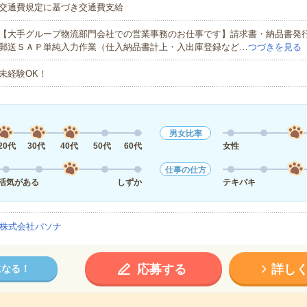
交通費規定に基づき交通費支給
【大手グループ物流部門会社での営業事務のお仕事です】請求書・納品書発
郵送ＳＡＰ単純入力作業（仕入納品書計上・入出庫登録など…
つづきを見る
未経験OK！
男女比率
20代
30代
40代
50代
60代
女性
仕事の仕方
活気がある
しずか
テキパキ
株式会社パソナ
応募する
詳し
になる！