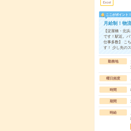
Excel
ここがポイント
月給制！物
【淀屋橋・北浜
です！駅近。パ
仕事多数】 こ
す！ 少し先の
勤務地
曜日頻度
時間
期間
時給