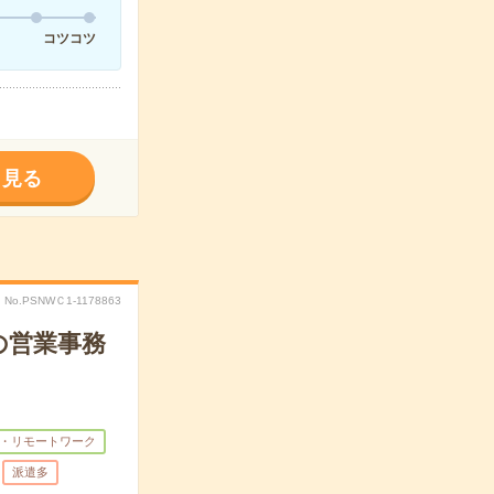
コツコツ
く見る
No.PSNWＣ1-1178863
の営業事務
・リモートワーク
派遣多