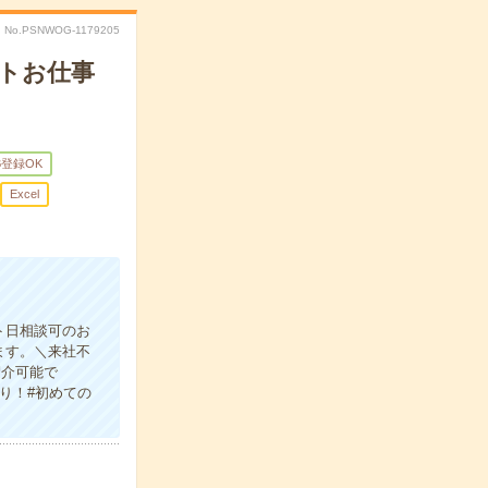
No.PSNWOG-1179205
ントお仕事
B登録OK
Excel
ト日相談可のお
ます。＼来社不
紹介可能で
り！#初めての