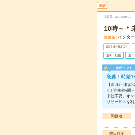
未読
掲載日
2026/08/08
10時～
インター
派遣先
職種未経験OK
週4日勤務
週5
ここがポイント
急募！時給1
【週3日～相談
K！実働4時間
来社不要、オン
りサービスを利
勤務地
曜日頻度