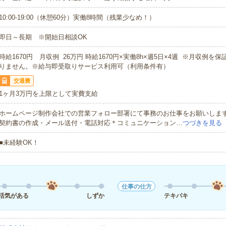
10:00-19:00（休憩60分）実働8時間（残業少なめ！）
即日～長期 ※開始日相談OK
時給1670円 月収例 26万円 時給1670円×実働8h×週5日×4週 ※月収例を
りません。※給与即受取りサービス利用可（利用条件有）
交通費
1ヶ月3万円を上限として実費支給
ホームページ制作会社での営業フォロー部署にて事務のお仕事をお願いしま
契約書の作成・メール送付・電話対応＊コミュニケーション…
つづきを見る
■未経験OK！
仕事の仕方
活気がある
しずか
テキパキ