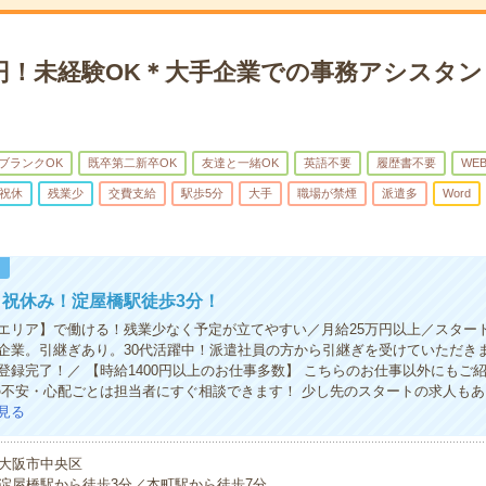
万円！未経験OK＊大手企業での事務アシスタ
ブランクOK
既卒第二新卒OK
友達と一緒OK
英語不要
履歴書不要
WE
祝休
残業少
交費支給
駅歩5分
大手
職場が禁煙
派遣多
Word
！
祝休み！淀屋橋駅徒歩3分！
エリア】で働ける！残業少なく予定が立てやすい／月給25万円以上／スター
企業。引継ぎあり。30代活躍中！派遣社員の方から引継ぎを受けていただき
で登録完了！／ 【時給1400円以上のお仕事多数】 こちらのお仕事以外にもご
の不安・心配ごとは担当者にすぐ相談できます！ 少し先のスタートの求人もあ
見る
大阪市中央区
淀屋橋駅から徒歩3分／本町駅から徒歩7分