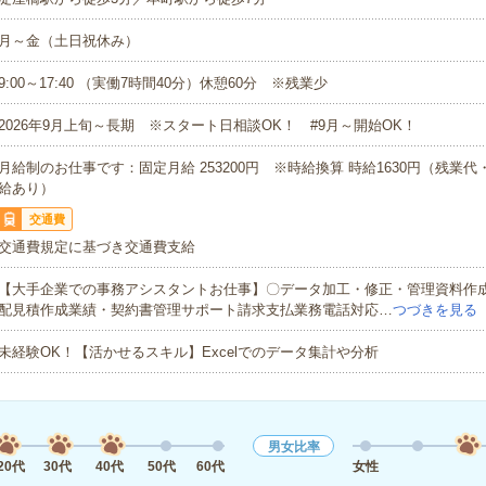
月～金（土日祝休み）
9:00～17:40 （実働7時間40分）休憩60分 ※残業少
2026年9月上旬～長期 ※スタート日相談OK！ #9月～開始OK！
月給制のお仕事です：固定月給 253200円 ※時給換算 時給1630円（残業
給あり）
交通費
交通費規定に基づき交通費支給
【大手企業での事務アシスタントお仕事】〇データ加工・修正・管理資料作
配見積作成業績・契約書管理サポート請求支払業務電話対応…
つづきを見る
未経験OK！【活かせるスキル】Excelでのデータ集計や分析
男女比率
20代
30代
40代
50代
60代
女性