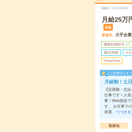
掲載日
2026/08/08
月給25
派遣
大手企業
派遣先
職種未経験OK
週5日勤務
土日
PowerPoint
ここがポイント
月給制！土日
【淀屋橋・北浜
仕事です！人気
要！Web面談
す。 お仕事で
派遣…
つづきを
勤務地