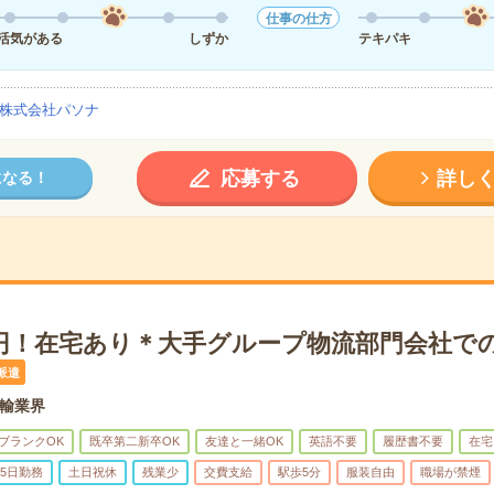
仕事の仕方
活気がある
しずか
テキパキ
株式会社パソナ
応募する
詳し
になる！
万円！在宅あり＊大手グループ物流部門会社で
派遣
輸業界
ブランクOK
既卒第二新卒OK
友達と一緒OK
英語不要
履歴書不要
在宅
5日勤務
土日祝休
残業少
交費支給
駅歩5分
服装自由
職場が禁煙