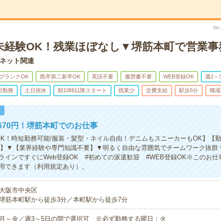
No
＊未経験OK！残業ほぼなし▼堺筋本町で営業事
ネット関連
ブランクOK
既卒第二新卒OK
英語不要
履歴書不要
WEB登録OK
週2～
日勤務
土日祝休
朝10時以降スタート
残業少
交費支給
駅歩5分
職場
！
670円！堺筋本町でのお仕事
OK！時短勤務可能/服装・髪型・ネイル自由！デニムもスニーカーもOK】【
～】▼【業界経験や専門知識不要】▼明るく自由な雰囲気でチームワーク抜群
ラインですぐにWeb登録OK #初めての派遣歓迎 #WEB登録OK※このお
用できます（利用規定あり）。
大阪市中央区
堺筋本町駅から徒歩3分／本町駅から徒歩7分
月～金／週3～5日の間で選択可 ※必ず勤務する曜日：火