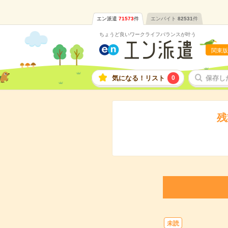
エン派遣
71573
件
エンバイト
82531
件
ちょうど良いワークライフバランスが叶う
関東版
気になる！リスト
0
保存し
残
未読