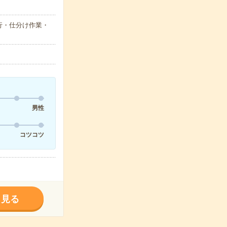
行・仕分け作業・
男性
コツコツ
く見る