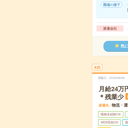
職場の様子
派遣会社
気
未読
掲載日
2026/08/08
月給24
＊残業少
物流・運
派遣先
職種未経験OK
WEB登録OK
週