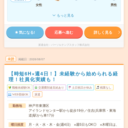
女性
男性
もっと見る
気になる!
応募へ進む
詳しく見る
派遣会社
パーソルテンプスタッフ株式会社
未読
掲載日
2026/08/07
【時短6H×週4日！】未経験から始められる経
理！社員化実績も！
職種未経験OK
交通費別途支給あり
土日祝日が休み
残業なし
WEB登録OK
派遣
神戸市東灘区
勤務地
アイランドセンター駅から徒歩19分／住吉(兵庫県・東海
道)駅から車17分
月・火・水・木・金(週4日) ※週5日もOK◎ ※木曜日は、
曜日頻度