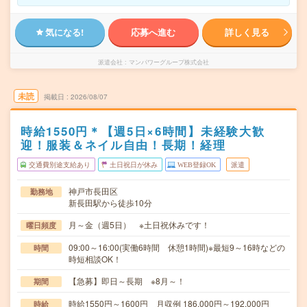
気になる!
応募へ進む
詳しく見る
派遣会社
マンパワーグループ株式会社
未読
掲載日
2026/08/07
時給1550円＊【週5日×6時間】未経験大歓
迎！服装＆ネイル自由！長期！経理
交通費別途支給あり
土日祝日が休み
WEB登録OK
派遣
神戸市長田区
勤務地
新長田駅から徒歩10分
月～金（週5日） ※土日祝休みです！
曜日頻度
09:00～16:00(実働6時間 休憩1時間)※最短9～16時などの
時間
時短相談OK！
【急募】即日～長期 ※8月～！
期間
時給1550円～1600円 月収例 186,000円～192,000円
時給