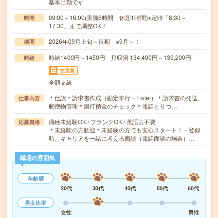
基本出勤です
09:00～16:00(実働6時間 休憩1時間)※定時「8:30～
時間
17:30」まで調整OK！
2026年09月上旬～長期 ※9月～！
期間
時給1400円～1450円 月収例 134,400円～139,200円
時給
交通費
全額支給
＊仕訳＊請求書作成（勘定奉行・Excel）＊請求書の発送、
仕事内容
郵便物管理＊銀行預金のチェック＊電話とりつ…
職種未経験OK / ブランクOK / 英語力不要
応募資格
＊未経験の方歓迎＊未経験の方でも安心スタート！・登録
時、キャリアを一緒に考える面談（電話面談の場合）…
職場の雰囲気
年齢層
20代
30代
40代
50代
60代
男女比率
女性
男性