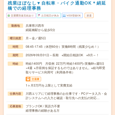
残業ほぼなし▼自転車・バイク通勤OK＊絹延
橋での経理事務
交通費別途支給あり
土日祝日が休み
WEB登録OK
派遣
兵庫県川西市
勤務地
絹延橋駅から徒歩5分
月～金／週5日
曜日頻度
08:45-17:45（休憩60分）実働8時間（残業少なめ！）
時間
2026年09月01日～長期 ※開始日相談OK ※9月～！
期間
時給1400円 月収例 22万円 時給1400円×実働8h×週5日
時給
×4週 ※月収例を保証するものではありません。※給与即受
取りサービス利用可（利用条件有）
交通費
1ヶ月3万円を上限として実費支給
川西エリアにて経理事務のお仕事です・PCデータ入力・会
仕事内容
計システムへの入力と確認・取引先への支払の対応…
ブランクOK / 英語力不要
応募資格
経理事務の経験がある方