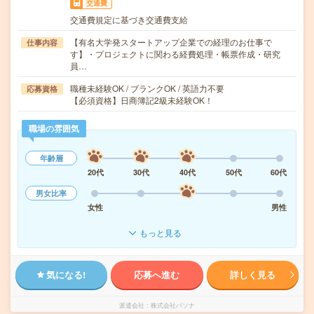
交通費
交通費規定に基づき交通費支給
【有名大学発スタートアップ企業での経理のお仕事で
仕事内容
す】・プロジェクトに関わる経費処理・帳票作成・研究
員…
職種未経験OK / ブランクOK / 英語力不要
応募資格
【必須資格】日商簿記2級未経験OK！
職場の雰囲気
年齢層
20代
30代
40代
50代
60代
男女比率
女性
男性
もっと見る
気になる!
応募へ進む
詳しく見る
派遣会社
株式会社パソナ