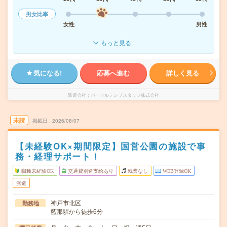
男女比率
女性
男性
もっと見る
気になる!
応募へ進む
詳しく見る
派遣会社
パーソルテンプスタッフ株式会社
未読
掲載日
2026/08/07
【未経験OK×期間限定】国営公園の施設で事
務・経理サポート！
職種未経験OK
交通費別途支給あり
残業なし
WEB登録OK
派遣
神戸市北区
勤務地
藍那駅から徒歩6分