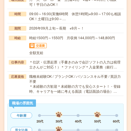
可！平日のみOK！
09:00～16:00(実働6時間 休憩1時間)※9:00～17:00も相談
時間
OK！土曜日は9:00～…
2026年09月上旬～長期 ※9月～！
期間
時給1500円～1550円 月収例 144,000円～148,800円
時給
交通費
全額支給
＊仕訳・伝票起票（手書きのみで会計ソフトの入力は税理
仕事内容
士さんがご対応！）＊ファイリング＊入金業務（銀行…
職種未経験OK / ブランクOK / パソコンスキル不要 / 英語力
応募資格
不要
＊未経験の方歓迎＊未経験の方でも安心スタート！・登録
時、キャリアを一緒に考える面談（電話面談の場合）…
職場の雰囲気
年齢層
20代
30代
40代
50代
60代
男女比率