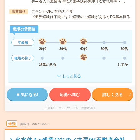
データ入力源泉所得税の電子納付処理月次支払管理・…
ブランクOK / 英語力不要
応募資格
《業界経験は不問です》経理のご経験がある方PC基本操作
職場の雰囲気
年齢層
20代
30代
40代
50代
60代
職場の様子
活気がある
しずか
もっと見る
気になる!
応募へ進む
詳しく見る
派遣会社
マンパワーグループ株式会社
未読
掲載日
2026/08/07
＼火水休み×残業少なめ／大手Gr不動産会社