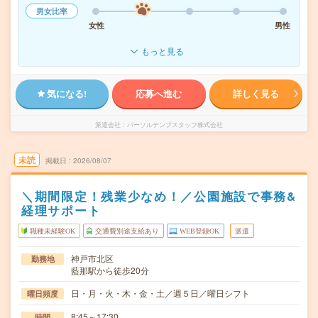
男女比率
女性
男性
もっと見る
気になる!
応募へ進む
詳しく見る
派遣会社
パーソルテンプスタッフ株式会社
未読
掲載日
2026/08/07
＼期間限定！残業少なめ！／公園施設で事務&
経理サポート
職種未経験OK
交通費別途支給あり
WEB登録OK
派遣
神戸市北区
勤務地
藍那駅から徒歩20分
日・月・火・木・金・土／週５日／曜日シフト
曜日頻度
8:45～17:30
時間