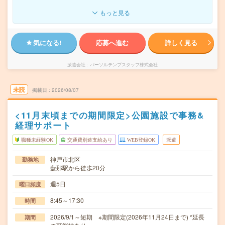
もっと見る
気になる!
応募へ進む
詳しく見る
派遣会社
パーソルテンプスタッフ株式会社
未読
掲載日
2026/08/07
<11月末頃までの期間限定>公園施設で事務&
経理サポート
職種未経験OK
交通費別途支給あり
WEB登録OK
派遣
神戸市北区
勤務地
藍那駅から徒歩20分
週5日
曜日頻度
8:45～17:30
時間
2026/9/1～短期 ※期間限定(2026年11月24日まで) *延長
期間