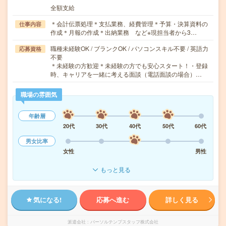
全額支給
＊会計伝票処理＊支払業務、経費管理＊予算・決算資料の
仕事内容
作成＊月報の作成＊出納業務 など※現担当者から3…
職種未経験OK / ブランクOK / パソコンスキル不要 / 英語力
応募資格
不要
＊未経験の方歓迎＊未経験の方でも安心スタート！・登録
時、キャリアを一緒に考える面談（電話面談の場合）…
職場の雰囲気
年齢層
20代
30代
40代
50代
60代
男女比率
女性
男性
もっと見る
気になる!
応募へ進む
詳しく見る
派遣会社
パーソルテンプスタッフ株式会社