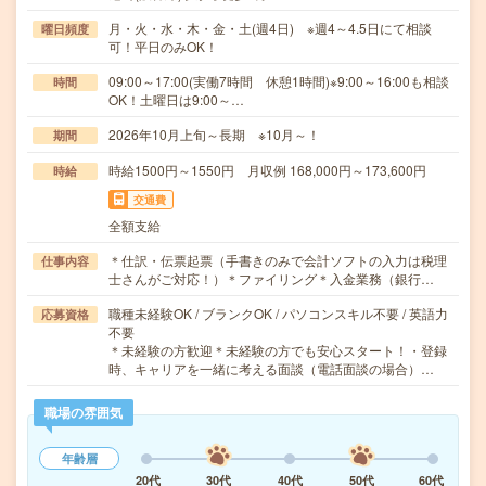
月・火・水・木・金・土(週4日) ※週4～4.5日にて相談
曜日頻度
可！平日のみOK！
09:00～17:00(実働7時間 休憩1時間)※9:00～16:00も相談
時間
OK！土曜日は9:00～…
2026年10月上旬～長期 ※10月～！
期間
時給1500円～1550円 月収例 168,000円～173,600円
時給
交通費
全額支給
＊仕訳・伝票起票（手書きのみで会計ソフトの入力は税理
仕事内容
士さんがご対応！）＊ファイリング＊入金業務（銀行…
職種未経験OK / ブランクOK / パソコンスキル不要 / 英語力
応募資格
不要
＊未経験の方歓迎＊未経験の方でも安心スタート！・登録
時、キャリアを一緒に考える面談（電話面談の場合）…
職場の雰囲気
年齢層
20代
30代
40代
50代
60代