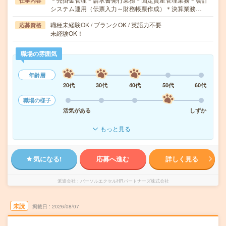
仕事内容
システム運用（伝票入力～財務帳票作成）＊決算業務…
職種未経験OK / ブランクOK / 英語力不要
応募資格
未経験OK！
職場の雰囲気
年齢層
20代
30代
40代
50代
60代
職場の様子
活気がある
しずか
もっと見る
気になる!
応募へ進む
詳しく見る
派遣会社
パーソルエクセルHRパートナーズ株式会社
未読
掲載日
2026/08/07