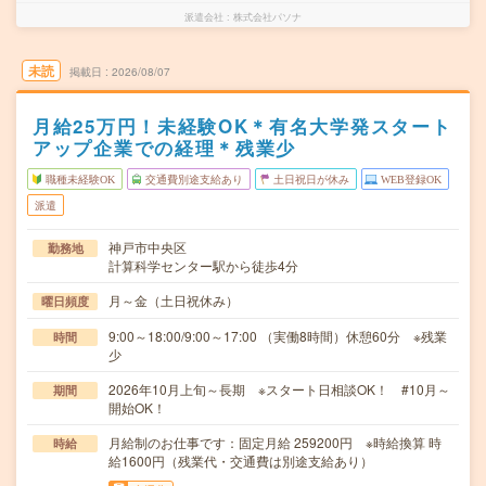
派遣会社
株式会社パソナ
未読
掲載日
2026/08/07
月給25万円！未経験OK＊有名大学発スタート
アップ企業での経理＊残業少
職種未経験OK
交通費別途支給あり
土日祝日が休み
WEB登録OK
派遣
神戸市中央区
勤務地
計算科学センター駅から徒歩4分
月～金（土日祝休み）
曜日頻度
9:00～18:00/9:00～17:00 （実働8時間）休憩60分 ※残業
時間
少
2026年10月上旬～長期 ※スタート日相談OK！ #10月～
期間
開始OK！
月給制のお仕事です：固定月給 259200円 ※時給換算 時
時給
給1600円（残業代・交通費は別途支給あり）