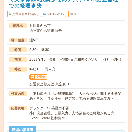
での経理事務
交通費別途支給あり
WEB登録OK
派遣
兵庫県西宮市
勤務地
西宮駅から徒歩15分
週5日
曜日頻度
9:30～18:30
時間
2026/8/10～長期 ※*開始日ご相談ください ※8月～OK！
期間
時給1500円＋交
時給
交通費
交通費全額支給(規定あり)
【不動産会社での経理事務】・入出金出納に関する全般業
仕事内容
務・日次、月次締め・規定等に定める経理基本業務・…
ブランクOK / 英語力不要
応募資格
小口現金管理、伝票入力、支払業務のご経験がある方
Excel・Word基本操作
職場の雰囲気