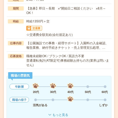
【急募】即日～長期 ※*開始日ご相談ください ※8月～
期間
OK！
時給1350円＋交
時給
交通費
☆交通費全額支給(会社規定あり)
【公園施設での事務・経理サポート】入園料の入金確認、
仕事内容
報告業務、納付手続きチケット・売上管理支払処理、…
職種未経験OK / ブランクOK / 英語力不要
応募資格
普通運転免許(AT限定可)事務経験お持ちの方(業界は問いま
せん)
職場の雰囲気
年齢層
20代
30代
40代
50代
60代
職場の様子
活気がある
しずか
もっと見る