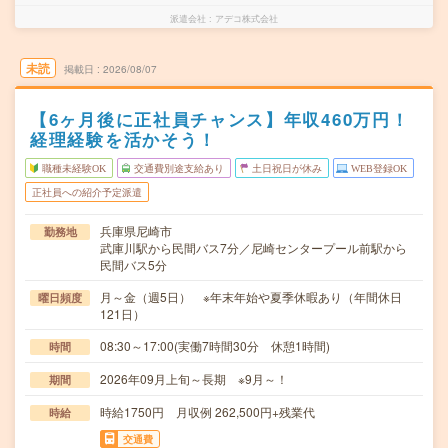
派遣会社
アデコ株式会社
未読
掲載日
2026/08/07
【6ヶ月後に正社員チャンス】年収460万円！
経理経験を活かそう！
職種未経験OK
交通費別途支給あり
土日祝日が休み
WEB登録OK
正社員への紹介予定派遣
兵庫県尼崎市
勤務地
武庫川駅から民間バス7分／尼崎センタープール前駅から
民間バス5分
月～金（週5日） ※年末年始や夏季休暇あり（年間休日
曜日頻度
121日）
08:30～17:00(実働7時間30分 休憩1時間)
時間
2026年09月上旬～長期 ※9月～！
期間
時給1750円 月収例 262,500円+残業代
時給
交通費