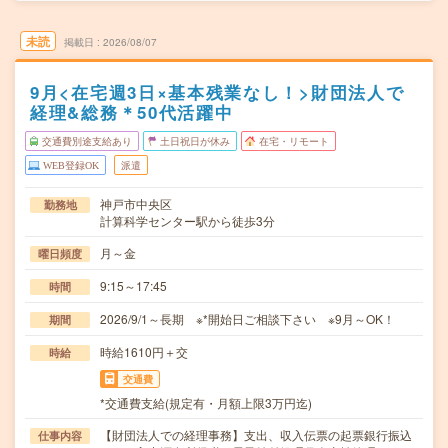
未読
掲載日
2026/08/07
9月<在宅週3日×基本残業なし！>財団法人で
経理&総務＊50代活躍中
交通費別途支給あり
土日祝日が休み
在宅・リモート
WEB登録OK
派遣
神戸市中央区
勤務地
計算科学センター駅から徒歩3分
月～金
曜日頻度
9:15～17:45
時間
2026/9/1～長期 ※*開始日ご相談下さい ※9月～OK！
期間
時給1610円＋交
時給
交通費
*交通費支給(規定有・月額上限3万円迄)
【財団法人での経理事務】支出、収入伝票の起票銀行振込
仕事内容