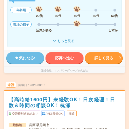
年齢層
20代
30代
40代
50代
60代
職場の様子
活気がある
しずか
もっと見る
気になる!
応募へ進む
詳しく見る
派遣会社
マンパワーグループ株式会社
未読
掲載日
2026/08/07
【高時給1600円】未経験OK！日次経理！日
数＆時間の相談OK！杭瀬
交通費別途支給あり
WEB登録OK
派遣
兵庫県尼崎市
勤務地