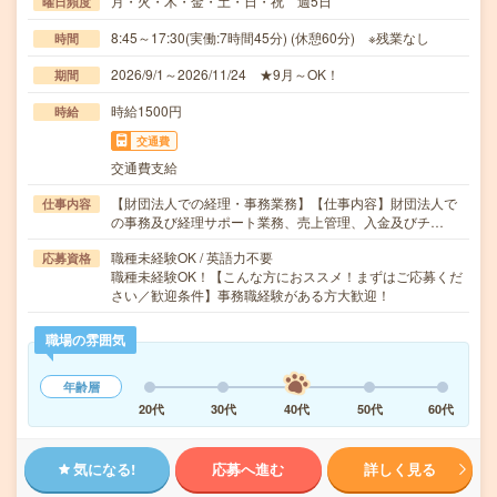
月・火・木・金・土・日・祝 週5日
曜日頻度
8:45～17:30(実働:7時間45分) (休憩60分) ※残業なし
時間
2026/9/1～2026/11/24 ★9月～OK！
期間
時給1500円
時給
交通費
交通費支給
【財団法人での経理・事務業務】【仕事内容】財団法人で
仕事内容
の事務及び経理サポート業務、売上管理、入金及びチ…
職種未経験OK / 英語力不要
応募資格
職種未経験OK！【こんな方におススメ！まずはご応募くだ
さい／歓迎条件】事務職経験がある方大歓迎！
職場の雰囲気
年齢層
20代
30代
40代
50代
60代
気になる!
応募へ進む
詳しく見る