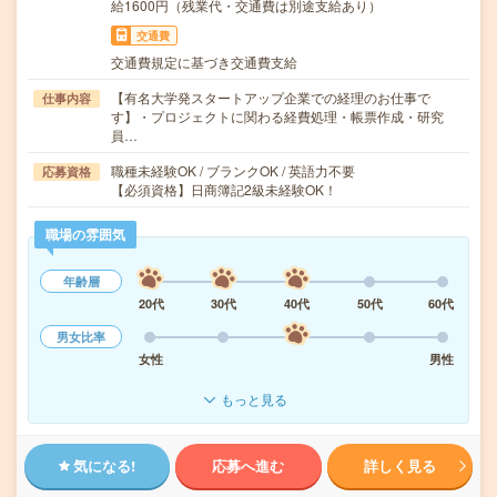
給1600円（残業代・交通費は別途支給あり）
交通費
交通費規定に基づき交通費支給
【有名大学発スタートアップ企業での経理のお仕事で
仕事内容
す】・プロジェクトに関わる経費処理・帳票作成・研究
員…
職種未経験OK / ブランクOK / 英語力不要
応募資格
【必須資格】日商簿記2級未経験OK！
職場の雰囲気
年齢層
20代
30代
40代
50代
60代
男女比率
女性
男性
もっと見る
気になる!
応募へ進む
詳しく見る