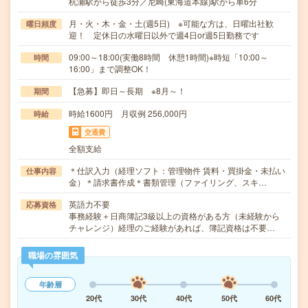
杭瀬駅から徒歩3分／尼崎(東海道本線)駅から車6分
月・火・木・金・土(週5日) ※可能な方は、日曜出社歓
曜日頻度
迎！ 定休日の水曜日以外で週4日or週5日勤務です
09:00～18:00(実働8時間 休憩1時間)※時短「10:00～
時間
16:00」まで調整OK！
【急募】即日～長期 ※8月～！
期間
時給1600円 月収例 256,000円
時給
交通費
全額支給
＊仕訳入力（経理ソフト：管理物件 賃料・買掛金・未払い
仕事内容
金）＊請求書作成＊書類管理（ファイリング、スキ…
英語力不要
応募資格
事務経験＋日商簿記3級以上の資格がある方（未経験から
チャレンジ）経理のご経験があれば、簿記資格は不要…
職場の雰囲気
年齢層
20代
30代
40代
50代
60代