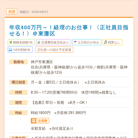
未読
掲載日
2026/08/07
年収400万円～！経理のお仕事！〈正社員目指
せる！〉＠東灘区
職種未経験OK
交通費別途支給あり
土日祝日が休み
残業なし
WEB登録OK
正社員への紹介予定派遣
神戸市東灘区
勤務地
住吉(兵庫県・阪神線)駅から徒歩10分／御影(兵庫県・阪神
線)駅から徒歩12分
月～金（週5日／土日祝休み） ※土日祝休み
曜日頻度
8:30～17:20(実働7時間50分 休憩1時間)※残業なし
時間
【急募】即日～長期 ※8月～OK！
期間
時給1800円 ※月収例 281,880円
時給
交通費
全額支給 ※当社規定あり
＊売掛金管理＊請求書発行業務＊固定資産管理業務＊会計