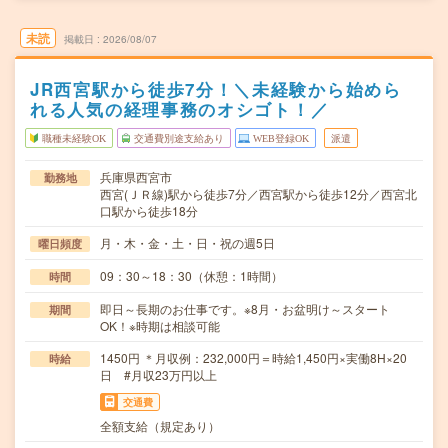
未読
掲載日
2026/08/07
JR西宮駅から徒歩7分！＼未経験から始めら
れる人気の経理事務のオシゴト！／
職種未経験OK
交通費別途支給あり
WEB登録OK
派遣
兵庫県西宮市
勤務地
西宮(ＪＲ線)駅から徒歩7分／西宮駅から徒歩12分／西宮北
口駅から徒歩18分
月・木・金・土・日・祝の週5日
曜日頻度
09：30～18：30（休憩：1時間）
時間
即日～長期のお仕事です。※8月・お盆明け～スタート
期間
OK！※時期は相談可能
1450円 ＊月収例：232,000円＝時給1,450円×実働8H×20
時給
日 #月収23万円以上
交通費
全額支給（規定あり）