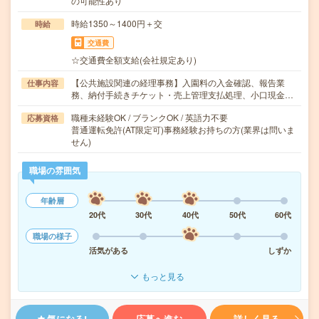
の可能性あり
時給1350～1400円＋交
時給
交通費
☆交通費全額支給(会社規定あり)
【公共施設関連の経理事務】入園料の入金確認、報告業
仕事内容
務、納付手続きチケット・売上管理支払処理、小口現金…
職種未経験OK / ブランクOK / 英語力不要
応募資格
普通運転免許(AT限定可)事務経験お持ちの方(業界は問いま
せん)
職場の雰囲気
年齢層
20代
30代
40代
50代
60代
職場の様子
活気がある
しずか
もっと見る
気になる!
応募へ進む
詳しく見る