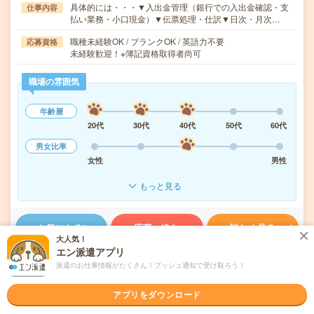
具体的には・・・▼入出金管理（銀行での入出金確認・支
仕事内容
払い業務・小口現金）▼伝票処理・仕訳▼日次・月次…
職種未経験OK / ブランクOK / 英語力不要
応募資格
未経験歓迎！※簿記資格取得者尚可
職場の雰囲気
年齢層
20代
30代
40代
50代
60代
男女比率
女性
男性
もっと見る
気になる!
応募へ進む
詳しく見る
大人気！
エン派遣アプリ
派遣会社
株式会社ウィズ
派遣のお仕事情報がたくさん！プッシュ通知で受け取ろう！
未読
アプリをダウンロード
掲載日
2026/08/07