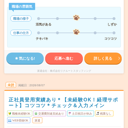
職場の雰囲気
職場の様子
活気がある
しずか
仕事の仕方
テキパキ
コツコツ
気になる!
応募へ進む
詳しく見る
派遣会社
株式会社リクルートスタッフィング
未読
掲載日
2026/08/07
正社員登用実績あり＊【未経験OK！経理サポ
ート】コツコツ＊チェック＆入力メイン
職種未経験OK
交通費別途支給あり
土日祝日が休み
残業なし
WEB登録OK
派遣