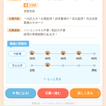
交通費
全額支給
＊仕訳入力＊伝票処理＊請求書発行＊支払処理＊月次決算
仕事内容
業務のサポート
パソコンスキル不要 / 英語力不要
応募資格
経理の実務経験のある方！
職場の雰囲気
年齢層
20代
30代
40代
50代
60代
男女比率
女性
男性
もっと見る
気になる!
応募へ進む
詳しく見る
派遣会社
パーソルテンプスタッフ株式会社