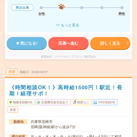
男女比率
女性
男性
もっと見る
気になる!
応募へ進む
詳しく見る
派遣会社
パーソルテンプスタッフ株式会社
未読
掲載日
2026/08/07
《時間相談OK！》高時給1500円！駅近！長
期！経理サポ！
職種未経験OK
交通費別途支給あり
残業なし
WEB登録OK
派遣
兵庫県尼崎市
勤務地
尼崎(阪神線)駅から徒歩7分
月・火・水・木・金・土(週4日) ※週4～4.5日にて相談
曜日頻度