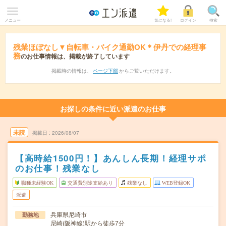
メニュー
気になる!
ログイン
検索
残業ほぼなし▼自転車・バイク通勤OK＊伊丹での経理事
務
のお仕事情報は、掲載が終了しています
掲載時の情報は、
ページ下部
からご覧いただけます。
お探しの条件に近い派遣のお仕事
未読
掲載日
2026/08/07
【高時給1500円！】あんしん長期！経理サポ
のお仕事！残業なし
職種未経験OK
交通費別途支給あり
残業なし
WEB登録OK
派遣
兵庫県尼崎市
勤務地
尼崎(阪神線)駅から徒歩7分