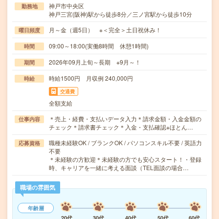
神戸市中央区
勤務地
神戸三宮(阪神)駅から徒歩8分／三ノ宮駅から徒歩10分
月～金（週5日） ※＜完全＞土日祝休み！
曜日頻度
09:00～18:00(実働8時間 休憩1時間)
時間
2026年09月上旬～長期 ※9月～！
期間
時給1500円 月収例 240,000円
時給
交通費
全額支給
＊売上・経費・支払いデータ入力＊請求金額・入金金額の
仕事内容
チェック＊請求書チェック＊入金・支払確認※ほとん…
職種未経験OK / ブランクOK / パソコンスキル不要 / 英語力
応募資格
不要
＊未経験の方歓迎＊未経験の方でも安心スタート！・登録
時、キャリアを一緒に考える面談（TEL面談の場合…
職場の雰囲気
年齢層
20代
30代
40代
50代
60代