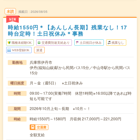
未読
掲載日
2026/08/05
NEW
時給1550円＊【あんしん長期】残業なし！17
時台定時！土日祝休み＊事務
職種未経験OK
交通費別途支給あり
土日祝日が休み
残業なし
WEB登録OK
派遣
兵庫県伊丹市
勤務地
伊丹(福知山線)駅から民間バス15分／中山寺駅から民間バス
15分
月～金（週5日） ※土日祝休み
曜日頻度
09:00～17:00(実働7時間 休憩1時間)※16:00以降であれば時
時間
短も可能です
2026年10月上旬～長期 ※10月～！
期間
時給1550円～1580円 月収例 217,000円～221,200円
時給
交通費
全額支給