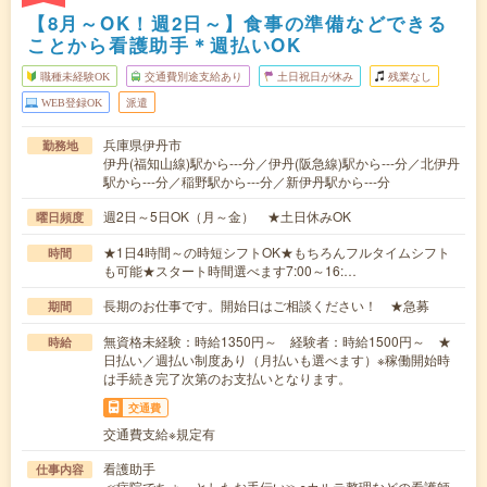
【8月～OK！週2日～】食事の準備などできる
ことから看護助手＊週払いOK
職種未経験OK
交通費別途支給あり
土日祝日が休み
残業なし
WEB登録OK
派遣
兵庫県伊丹市
勤務地
伊丹(福知山線)駅から---分／伊丹(阪急線)駅から---分／北伊丹
駅から---分／稲野駅から---分／新伊丹駅から---分
週2日～5日OK（月～金） ★土日休みOK
曜日頻度
★1日4時間～の時短シフトOK★もちろんフルタイムシフト
時間
も可能★スタート時間選べます7:00～16:…
長期のお仕事です。開始日はご相談ください！ ★急募
期間
無資格未経験：時給1350円～ 経験者：時給1500円～ ★
時給
日払い／週払い制度あり（月払いも選べます）※稼働開始時
は手続き完了次第のお支払いとなります。
交通費
交通費支給※規定有
看護助手
仕事内容
≪病院でちょっとしたお手伝い≫○カルテ整理などの看護師