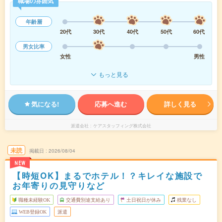
職場の雰囲気
年齢層
20代
30代
40代
50代
60代
男女比率
女性
男性
もっと見る
気になる!
応募へ進む
詳しく見る
派遣会社
ケアスタッフィング株式会社
未読
掲載日
2026/08/04
NEW
【時短OK】まるでホテル！？キレイな施設で
お年寄りの見守りなど
職種未経験OK
交通費別途支給あり
土日祝日が休み
残業なし
WEB登録OK
派遣