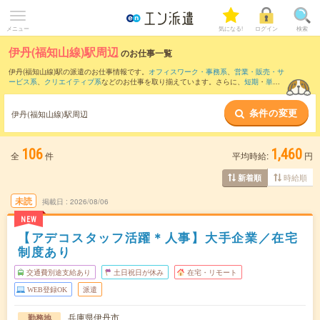
メニュー
気になる!
ログイン
検索
伊丹(福知山線)駅周辺
のお仕事一覧
伊丹(福知山線)駅の派遣のお仕事情報です。
オフィスワーク・事務系
、
営業・販売・サ
ービス系
、
クリエイティブ系
などのお仕事を取り揃えています。さらに、
短期
・
単発
などの期間や、
職種未経験OK
などのこだわり条件で絞り込んでいただけます。
条件の変更
また、
本町駅
・
淀屋橋駅
・
大阪駅
・
肥後橋駅
・
梅田(地下鉄)駅
など近隣駅のお仕事もご
伊丹(福知山線)駅周辺
確認いただけます。
106
1,460
全
件
平均時給:
円
時給順
新着順
未読
掲載日
2026/08/06
NEW
【アデコスタッフ活躍＊人事】大手企業／在宅
制度あり
交通費別途支給あり
土日祝日が休み
在宅・リモート
WEB登録OK
派遣
兵庫県伊丹市
勤務地