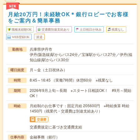
NEW
月給20万円！未経験OK＊銀行ロビーでお客様
をご案内＆簡単事務
職種未経験OK
交通費別途支給あり
土日祝日が休み
残業なし
WEB登録OK
派遣
兵庫県伊丹市
勤務地
伊丹(阪急線)駅からバス24分／宝塚駅からバス27分／伊丹(福
知山線)駅からバス30分
月～金（土日祝休み）
曜日頻度
8:45～16:45 （実働7時間）休憩60分 ※残業なし
時間
2026年9月上旬～長期 ※スタート日相談OK！ #9月～開始
期間
OK！
月給制のお仕事です：固定月給 205600円 ※時給換算 時給
時給
1450円（残業代・交通費は別途支給あり）
交通費
交通費規定に基づき交通費支給
金融事務（銀行）
仕事内容