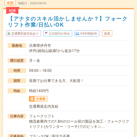
未読
掲載日
2026/08/05
NEW
【アナタのスキル活かしませんか？】フォーク
リフト作業/日払いOK
交通費別途支給あり
土日祝日が休み
WEB登録OK
派遣
兵庫県伊丹市
勤務地
伊丹(福知山線)駅から徒歩17分
月～金
曜日頻度
09:00～18:00
時間
長期でお仕事できる方、大歓迎！
期間
時給1400円
時給
交通費
交通費規定内支給
フォークリフト
仕事内容
物流倉庫内での1.8mのロール状の製品を加工・フォークリフ
トリフト(カウンター・リーチ)でのピッキン…
ブランクOK / 英語力不要
応募資格