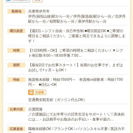
兵庫県伊丹市
勤務地
伊丹(福知山線)駅から---分／伊丹(阪急線)駅から---分／北伊丹
駅から---分／稲野駅から---分／新伊丹駅から---分
【週2日～シフト自由・自己申告制 ■曜日固定OK ■ご希望の
曜日頻度
曜日をご相談ください。 ご家庭と両立できるように調整しま
す！
【1日5時間～OK】ご希望の時間をご相談ください！▼シフ
時間
ト例日勤 9:00～18:00早番 7:00…
【最短2日でお仕事スタート！】短期のお仕事です。まずは
期間
お試しで1ヶ月～もOK！
無資格未経験：時給1500円～ 有資格or経験者：時給1700
時給
円～ ■日払いOK
交通費
交通費全額支給（ガソリン代もOK）
介護関連
仕事内容
／介護施設にてお年寄りの日常生活をサポート！＼▽具体的
には…・お話相手やお散歩のお手伝い・食事や薬の…
職種未経験OK / ブランクOK / パソコンスキル不要 / 英語力不
応募資格