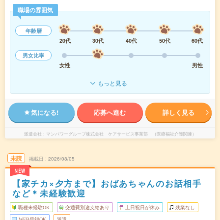
職場の雰囲気
年齢層
20代
30代
40代
50代
60代
男女比率
女性
男性
もっと見る
気になる!
応募へ進む
詳しく見る
派遣会社
マンパワーグループ株式会社 ケアサービス事業部 （医療福祉介護関連）
未読
掲載日
2026/08/05
NEW
【家チカ×夕方まで】おばあちゃんのお話相手
など＊未経験歓迎
職種未経験OK
交通費別途支給あり
土日祝日が休み
残業なし
WEB登録OK
派遣