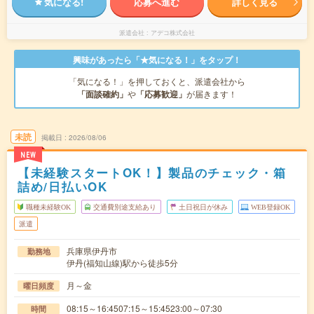
気になる!
応募へ進む
詳しく見る
派遣会社
アデコ株式会社
興味があったら「★気になる！」をタップ！
「気になる！」を押しておくと、派遣会社から
「面談確約」
や
「応募歓迎」
が届きます！
未読
掲載日
2026/08/06
NEW
【未経験スタートOK！】製品のチェック・箱
詰め/日払いOK
職種未経験OK
交通費別途支給あり
土日祝日が休み
WEB登録OK
派遣
兵庫県伊丹市
勤務地
伊丹(福知山線)駅から徒歩5分
月～金
曜日頻度
08:15～16:4507:15～15:4523:00～07:30
時間