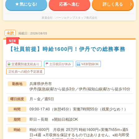
気になる!
応募へ進む
詳しく見る
派遣会社
パーソルテンプスタッフ株式会社
未読
掲載日
2026/08/05
NEW
【社員前提】時給1600円！伊丹での総務事務
交通費別途支給あり
土日祝日が休み
WEB登録OK
正社員への紹介予定派遣
兵庫県伊丹市
勤務地
伊丹(阪急線)駅から徒歩3分／伊丹(福知山線)駅から徒歩10分
月～金／週5日
曜日頻度
09:00-17:40（休憩45分）実働7時間55分（残業少なめ！）
時間
即日～長期 ※開始日相談OK
期間
時給1600円 月収例 25万円 時給1600円×実働7h55m×週5
時給
日×4週 ※月収例を保証するものではありません。※給与即受