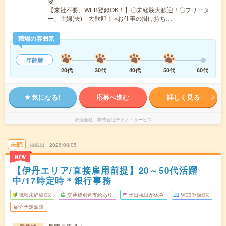
要
【来社不要、WEB登録OK！】〇未経験大歓迎！〇フリータ
ー、主婦(夫) 大歓迎！ ※お仕事の掛け持ち…
職場の雰囲気
年齢層
20代
30代
40代
50代
60代
気になる!
応募へ進む
詳しく見る
派遣会社
株式会社テクノ・サービス
未読
掲載日
2026/08/05
NEW
【伊丹エリア/直接雇用前提】20～50代活躍
中/17時定時＊銀行事務
職種未経験OK
交通費別途支給あり
土日祝日が休み
WEB登録OK
紹介予定派遣