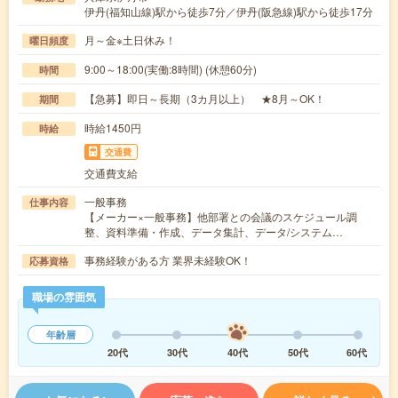
伊丹(福知山線)駅から徒歩7分／伊丹(阪急線)駅から徒歩17分
月～金※土日休み！
曜日頻度
9:00～18:00(実働:8時間) (休憩60分)
時間
【急募】即日～長期（3カ月以上） ★8月～OK！
期間
時給1450円
時給
交通費
交通費支給
一般事務
仕事内容
【メーカー×一般事務】他部署との会議のスケジュール調
整、資料準備・作成、データ集計、データ/システム…
事務経験がある方 業界未経験OK！
応募資格
職場の雰囲気
年齢層
20代
30代
40代
50代
60代