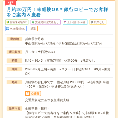
NEW
月給20万円！未経験OK＊銀行ロビーでお客様
をご案内＆庶務
職種未経験OK
交通費別途支給あり
土日祝日が休み
残業なし
WEB登録OK
派遣
兵庫県伊丹市
勤務地
中山寺駅からバス9分／伊丹(福知山線)駅からバス27分
月～金（土日祝休み）
曜日頻度
8:45～16:45 （実働7時間）休憩60分 ※残業なし
時間
2026年9月上旬～長期 ※スタート日相談OK！ #9月～開始
期間
OK！
月給制のお仕事です：固定月給 205600円 ※時給換算 時給
時給
1450円（残業代・交通費は別途支給あり）
交通費
交通費規定に基づき交通費支給
金融事務（銀行）
仕事内容
【銀行ロビーでお客様をご案内＆庶務】＼未経験ＯＫ×直接
雇用実績有／通勤：自転車通勤可／JR中山寺駅よ…