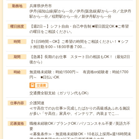
兵庫県伊丹市
勤務地
伊丹(福知山線)駅から---分／伊丹(阪急線)駅から---分／北伊丹
駅から---分／稲野駅から---分／新伊丹駅から---分
【週2日～】シフト自由・自己申告制 ■曜日固定OK ■ご希望
曜日頻度
の曜日をご相談ください。
【1日5時間～OK】ご希望の時間をご相談ください！▼シフ
時間
ト例日勤 9:00～18:00早番 7:00…
【急募】長期のお仕事 スタート日の相談もOK！（最短2日
期間
後から）
無資格未経験：時給1500円～ 有資格or経験者：時給1700
時給
円～ ■日払いOK
交通費
交通費全額支給（ガソリン代もOK）
介護関連
仕事内容
≪サ高住でのお仕事≫完成したばかりの高級感あふれる施設
が多い「サ高住」家具や、インテリア、内装までこ…
職種未経験OK / ブランクOK / パソコンスキル不要 / 英語力不
応募資格
要
≪募集条件≫・無資格未経験OK・10名以上採用※週16時間未
満の勤務希望の方は以下の日雇派遣禁止の例…