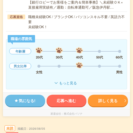
【銀行ロビーでお客様をご案内＆簡単事務】＼未経験ＯＫ×
直接雇用実績有／通勤：自転車通勤可／阪急伊丹駅…
職種未経験OK / ブランクOK / パソコンスキル不要 / 英語力不
応募資格
要
未経験OK！
職場の雰囲気
年齢層
20代
30代
40代
50代
60代
男女比率
女性
男性
もっと見る
気になる!
応募へ進む
詳しく見る
派遣会社
株式会社パソナ
未読
掲載日
2026/08/05