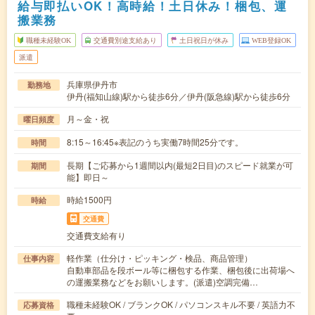
給与即払いOK！高時給！土日休み！梱包、運
搬業務
職種未経験OK
交通費別途支給あり
土日祝日が休み
WEB登録OK
派遣
兵庫県伊丹市
勤務地
伊丹(福知山線)駅から徒歩6分／伊丹(阪急線)駅から徒歩6分
月～金・祝
曜日頻度
8:15～16:45※表記のうち実働7時間25分です。
時間
長期【ご応募から1週間以内(最短2日目)のスピード就業が可
期間
能】即日～
時給1500円
時給
交通費
交通費支給有り
軽作業（仕分け・ピッキング・検品、商品管理）
仕事内容
自動車部品を段ボール等に梱包する作業、梱包後に出荷場へ
の運搬業務などをお願いします。(派遣)空調完備…
職種未経験OK / ブランクOK / パソコンスキル不要 / 英語力不
応募資格