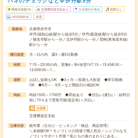
バネのチェックなど＠伊丹駅5分
職種未経験OK
交通費別途支給あり
土日祝日が休み
残業なし
WEB登録OK
派遣
兵庫県伊丹市
勤務地
伊丹(福知山線)駅から徒歩5分／伊丹(阪急線)駅から徒歩5分
／猪名寺駅から---分／北伊丹駅から---分／尼崎(東海道本線)
駅から---分
月～日の内、週3～週5日勤務
曜日頻度
7:15～23:00の内、実働4～8h/休憩1h7:15～15:458:00～
時間
13:009:00～1…
お試し短期もOK ◆3ヶ月～/長期も大歓迎 ◆即日勤務
期間
OK ◆8月～・9月～など開始日の相談OK
時給1550～1700円 ◆昇給あり ◆日払い(速払い：給料日
時給
前に70％まで受取可能/規定有)＋月払い
交通費
交通費規定支給
軽作業（仕分け・ピッキング・検品、商品管理）
仕事内容
＼未経験OK＊モノづくりの現場で職人気分／シンプルなモ
ノづくりサポート作業＊私たちの身のまわりにある…