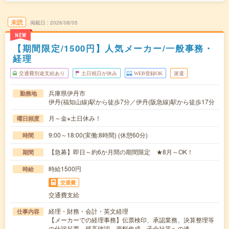
未読
掲載日
2026/08/05
NEW
【期間限定/1500円】人気メーカー/一般事務・
経理
交通費別途支給あり
土日祝日が休み
WEB登録OK
派遣
兵庫県伊丹市
勤務地
伊丹(福知山線)駅から徒歩7分／伊丹(阪急線)駅から徒歩17分
月～金※土日休み！
曜日頻度
9:00～18:00(実働:8時間) (休憩60分)
時間
【急募】即日～約6か月間の期間限定 ★8月～OK！
期間
時給1500円
時給
交通費
交通費支給
経理・財務・会計・英文経理
仕事内容
【メーカーでの経理事務】伝票検印、承認業務、決算整理等
の仕訳起票、残高確認、資料作成、子会社等への連…