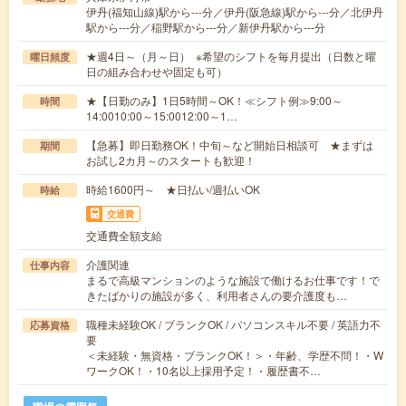
伊丹(福知山線)駅から---分／伊丹(阪急線)駅から---分／北伊丹
駅から---分／稲野駅から---分／新伊丹駅から---分
★週4日～（月～日） ※希望のシフトを毎月提出（日数と曜
曜日頻度
日の組み合わせや固定も可）
★【日勤のみ】1日5時間～OK！≪シフト例≫9:00～
時間
14:0010:00～15:0012:00～1…
【急募】即日勤務OK！中旬～など開始日相談可 ★まずは
期間
お試し2カ月～のスタートも歓迎！
時給1600円～ ★日払い/週払いOK
時給
交通費
交通費全額支給
介護関連
仕事内容
まるで高級マンションのような施設で働けるお仕事です！で
きたばかりの施設が多く、利用者さんの要介護度も…
職種未経験OK / ブランクOK / パソコンスキル不要 / 英語力不
応募資格
要
＜未経験・無資格・ブランクOK！＞・年齢、学歴不問！・W
ワークOK！・10名以上採用予定！・履歴書不…