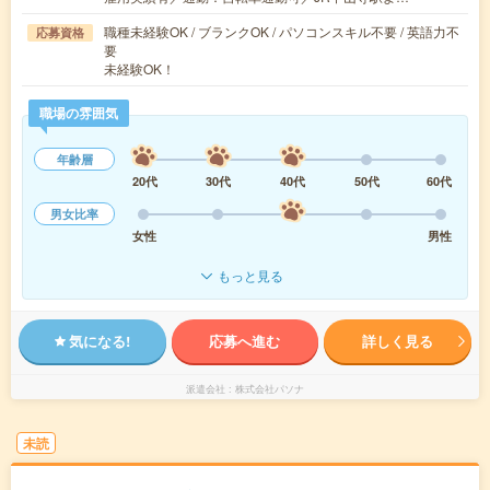
職種未経験OK / ブランクOK / パソコンスキル不要 / 英語力不
応募資格
要
未経験OK！
職場の雰囲気
年齢層
20代
30代
40代
50代
60代
男女比率
女性
男性
もっと見る
気になる!
応募へ進む
詳しく見る
派遣会社
株式会社パソナ
未読