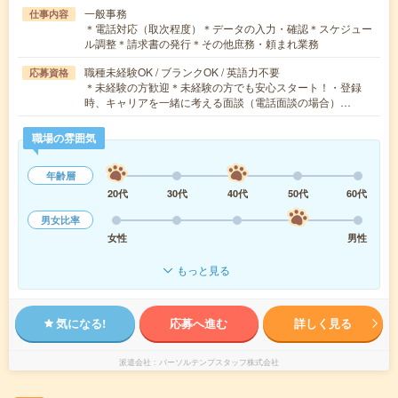
一般事務
仕事内容
＊電話対応（取次程度）＊データの入力・確認＊スケジュー
ル調整＊請求書の発行＊その他庶務・頼まれ業務
職種未経験OK / ブランクOK / 英語力不要
応募資格
＊未経験の方歓迎＊未経験の方でも安心スタート！・登録
時、キャリアを一緒に考える面談（電話面談の場合）…
職場の雰囲気
年齢層
20代
30代
40代
50代
60代
男女比率
女性
男性
もっと見る
気になる!
応募へ進む
詳しく見る
派遣会社
パーソルテンプスタッフ株式会社