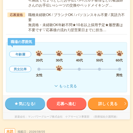
さんのお手伝い○シーツの交換やベッドメイキング…
職種未経験OK / ブランクOK / パソコンスキル不要 / 英語力不
応募資格
要
無資格・未経験OK年齢不問★10名以上採用予定★履歴書は
不要です▽応募後の流れ1)翌営業日までに担当…
職場の雰囲気
年齢層
20代
30代
40代
50代
60代
男女比率
女性
男性
もっと見る
気になる!
応募へ進む
詳しく見る
派遣会社
マンパワーグループ株式会社 ケアサービス事業部 （医療福祉介護関連）
未読
掲載日
2026/08/05