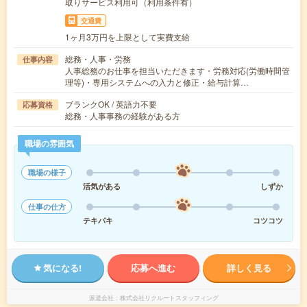
取りサービス利用可（利用条件有）
交通費
1ヶ月3万円を上限として実費支給
総務・人事・労務
仕事内容
人事総務のお仕事を担当いただきます・労務対応(労働時間管
理等)・専用システムへの入力と修正・給与計算…
ブランクOK / 英語力不要
応募資格
総務・人事事務の経験がある方
職場の雰囲気
職場の様子
活気がある
しずか
仕事の仕方
テキパキ
コツコツ
気になる!
応募へ進む
詳しく見る
派遣会社
株式会社リクルートスタッフィング