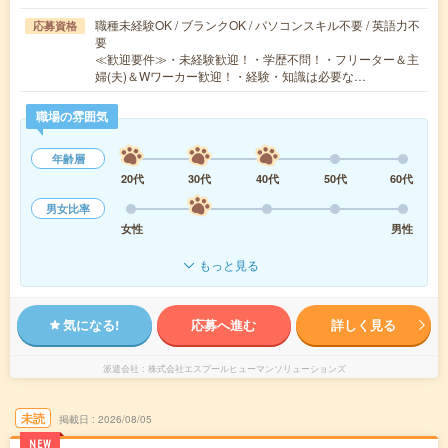
職種未経験OK / ブランクOK / パソコンスキル不要 / 英語力不
応募資格
要
≪歓迎要件≫・未経験歓迎！・学歴不問！・フリーター＆主
婦(夫)＆Wワーカー歓迎！・経験・知識は必要な…
職場の雰囲気
年齢層
20代
30代
40代
50代
60代
男女比率
女性
男性
もっと見る
気になる!
応募へ進む
詳しく見る
派遣会社
株式会社エスプールヒューマンソリューションズ
未読
掲載日
2026/08/05
NEW