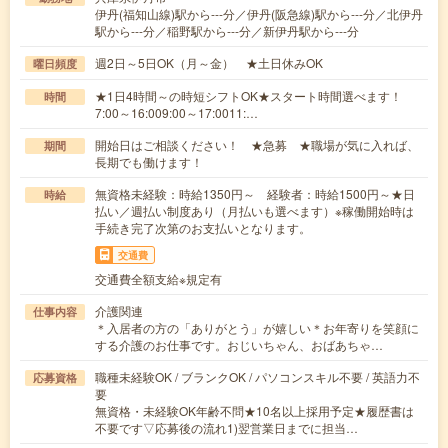
伊丹(福知山線)駅から---分／伊丹(阪急線)駅から---分／北伊丹
駅から---分／稲野駅から---分／新伊丹駅から---分
週2日～5日OK（月～金） ★土日休みOK
曜日頻度
★1日4時間～の時短シフトOK★スタート時間選べます！
時間
7:00～16:009:00～17:0011:…
開始日はご相談ください！ ★急募 ★職場が気に入れば、
期間
長期でも働けます！
無資格未経験：時給1350円～ 経験者：時給1500円～★日
時給
払い／週払い制度あり（月払いも選べます）※稼働開始時は
手続き完了次第のお支払いとなります。
交通費
交通費全額支給※規定有
介護関連
仕事内容
＊入居者の方の「ありがとう」が嬉しい＊お年寄りを笑顔に
する介護のお仕事です。おじいちゃん、おばあちゃ…
職種未経験OK / ブランクOK / パソコンスキル不要 / 英語力不
応募資格
要
無資格・未経験OK年齢不問★10名以上採用予定★履歴書は
不要です▽応募後の流れ1)翌営業日までに担当…