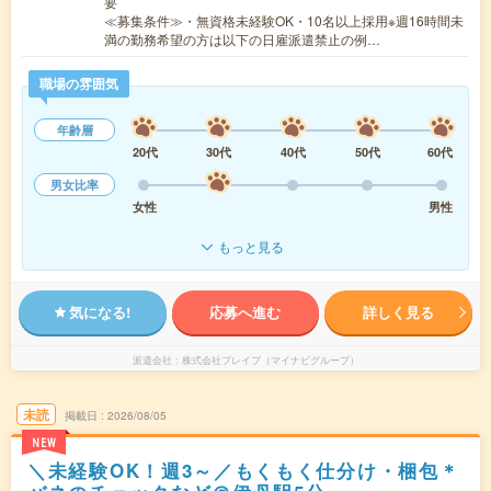
要
≪募集条件≫・無資格未経験OK・10名以上採用※週16時間未
満の勤務希望の方は以下の日雇派遣禁止の例…
職場の雰囲気
年齢層
20代
30代
40代
50代
60代
男女比率
女性
男性
もっと見る
気になる!
応募へ進む
詳しく見る
派遣会社
株式会社ブレイブ（マイナビグループ）
未読
掲載日
2026/08/05
NEW
＼未経験OK！週3～／もくもく仕分け・梱包＊