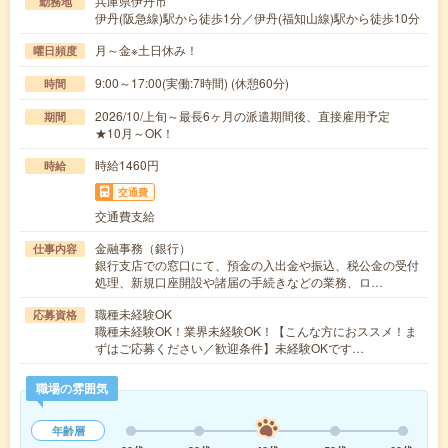
兵庫県伊丹市
勤務地
伊丹(阪急線)駅から徒歩1分／伊丹(福知山線)駅から徒歩10分
月～金※土日休み！
曜日頻度
9:00～17:00(実働:7時間) (休憩60分)
時間
2026/10/上旬～最長6ヶ月の派遣期間後、直接雇用予定
期間
★10月～OK！
時給1460円
時給
交通費
交通費支給
金融事務（銀行）
仕事内容
銀行支店での窓口にて、預金の入出金や振込、税公金の受付
処理、新規口座開設や諸届の手続きなどの業務、ロ…
職種未経験OK
応募資格
職種未経験OK！業界未経験OK！【こんな方におススメ！ま
ずはご応募ください／歓迎条件】未経験OKです…
職場の雰囲気
年齢層