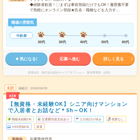
◆経験者歓迎！〇まずは事前登録だけでもOK！履歴書不要
で気軽にオンライン登録★氏名・職種などを入力す…
職場の雰囲気
年齢層
20代
30代
40代
50代
60代
気になる!
応募へ進む
詳しく見る
派遣会社
株式会社綜合キャリアオプション 製造事業部（全国）
未読
掲載日
2026/08/05
NEW
【無資格・未経験OK】シニア向けマンション
で入居者とお話など＊5h～OK！
職種未経験OK
交通費別途支給あり
土日祝日が休み
残業なし
WEB登録OK
派遣
兵庫県伊丹市
勤務地