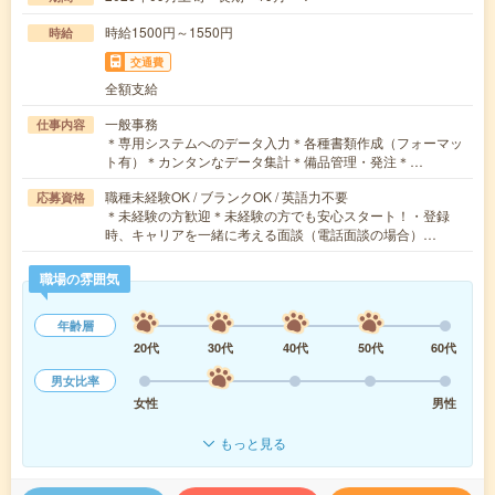
時給1500円～1550円
時給
交通費
全額支給
一般事務
仕事内容
＊専用システムへのデータ入力＊各種書類作成（フォーマッ
ト有）＊カンタンなデータ集計＊備品管理・発注＊…
職種未経験OK / ブランクOK / 英語力不要
応募資格
＊未経験の方歓迎＊未経験の方でも安心スタート！・登録
時、キャリアを一緒に考える面談（電話面談の場合）…
職場の雰囲気
年齢層
20代
30代
40代
50代
60代
男女比率
女性
男性
もっと見る