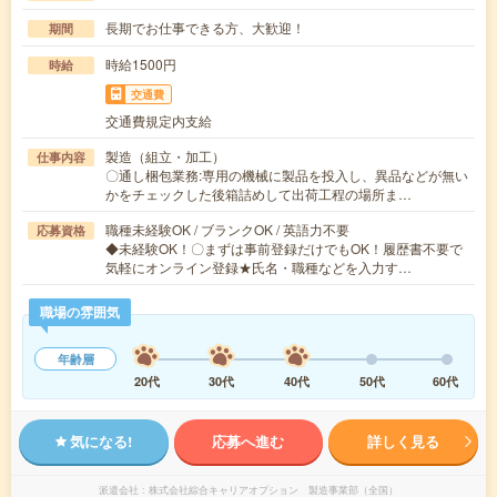
長期でお仕事できる方、大歓迎！
期間
時給1500円
時給
交通費
交通費規定内支給
製造（組立・加工）
仕事内容
〇通し梱包業務:専用の機械に製品を投入し、異品などが無い
かをチェックした後箱詰めして出荷工程の場所ま…
職種未経験OK / ブランクOK / 英語力不要
応募資格
◆未経験OK！〇まずは事前登録だけでもOK！履歴書不要で
気軽にオンライン登録★氏名・職種などを入力す…
職場の雰囲気
年齢層
20代
30代
40代
50代
60代
気になる!
応募へ進む
詳しく見る
派遣会社
株式会社綜合キャリアオプション 製造事業部（全国）