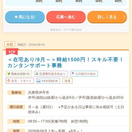
20代
30代
40代
50代
60代
気になる!
応募へ進む
詳しく見る
派遣会社
アデコ株式会社
未読
掲載日
2026/08/05
NEW
＜在宅あり/9月～＞時給1500円！スキル不要！
カンタンサポート事務
職種未経験OK
交通費別途支給あり
土日祝日が休み
在宅・リモート
WEB登録OK
派遣
兵庫県伊丹市
勤務地
伊丹(福知山線)駅から徒歩5分／伊丹(阪急線)駅から徒歩20分
月～金（週5日） ※予定がある日は事前に休み相談可（土日
曜日頻度
祝休み）
09:00～17:00(実働7時間 休憩1時間)
時間
2026年09月上旬～長期 ※9月～！
期間