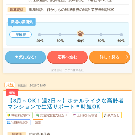
事務経験、何かしらの経理事務の経験 業界未経験OK！
応募資格
職場の雰囲気
年齢層
20代
30代
40代
50代
60代
気になる!
応募へ進む
詳しく見る
派遣会社
アデコ株式会社
未読
掲載日
2026/08/05
NEW
【8月～OK！週2日～】ホテルライクな高齢者
マンションで生活サポート＊時短OK
職種未経験OK
交通費別途支給あり
土日祝日が休み
残業なし
WEB登録OK
派遣
兵庫県伊丹市
勤務地