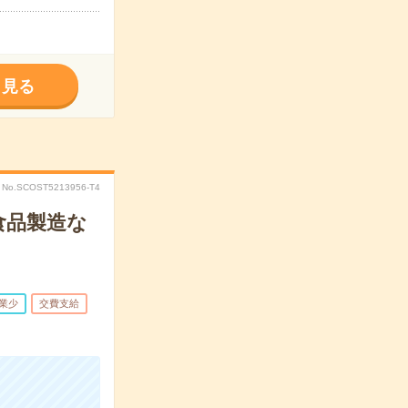
く見る
No.SCOST5213956-T4
食品製造な
業少
交費支給