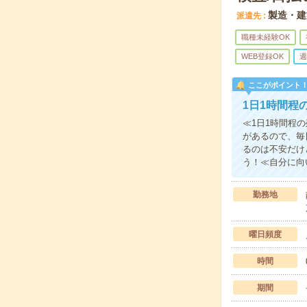
製造・建
派遣先
職種未経験OK
WEB登録OK
週
ここがポイント
1日1時間程
≪1日1時間程
があるので、毎
るのは不安だけ
う！≪自分に向
勤務地
曜日頻度
時間
期間