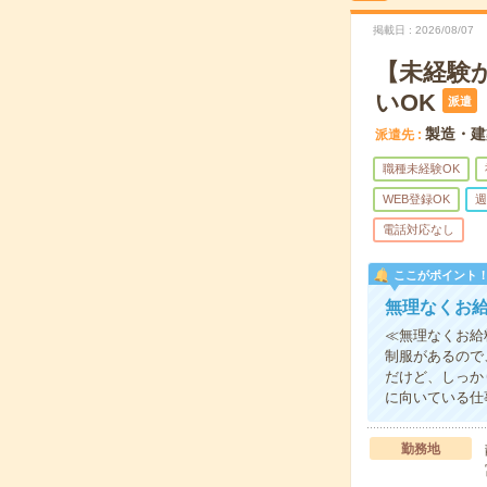
掲載日
2026/08/07
【未経験
いOK
派遣
製造・建
派遣先
職種未経験OK
WEB登録OK
週
電話対応なし
ここがポイント
無理なくお
≪無理なくお給
制服があるので
だけど、しっか
に向いている仕
勤務地