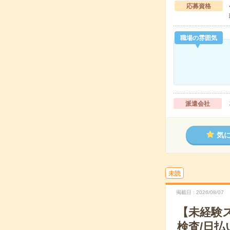
応募資格
職場の雰囲気
派遣会社
気
未読
掲載日
2026/08/07
【未経験
検査/日払