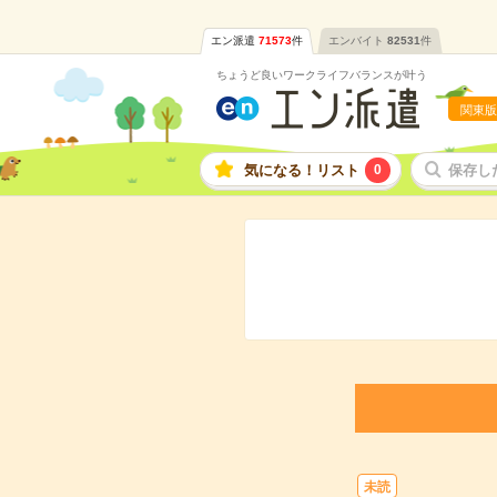
エン派遣
71573
件
エンバイト
82531
件
ちょうど良いワークライフバランスが叶う
関東版
気になる！リスト
0
保存し
未読