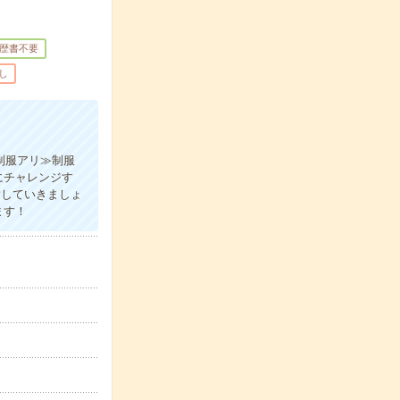
歴書不要
し
制服アリ≫制服
にチャレンジす
指していきましょ
ます！