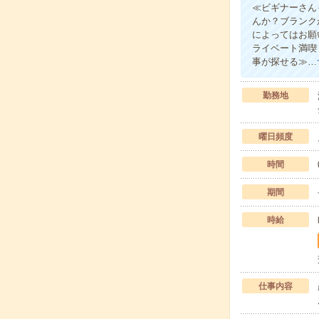
≪ビギナーさん
んか？ブランク
によってはお願
ライベート満喫
事が探せる≫…
勤務地
曜日頻度
時間
期間
時給
仕事内容