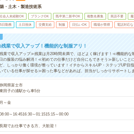
築・土木・製造技術系
社会人未経験OK
ブランクOK
既卒第二新卒OK
複数名募集
英語不要
履
5日勤務
土日祝休
交費支給
制服
日払いOK
職場が禁煙
電話対応な
！
の残業で収入アップ！機能的な制服アリ！
の残業で収入アップ≫残業は月20時間未満で、ほどよく稼げます！≪機能的な
日の服装の悩み解消！≪初めての仕事だけど自分にもできそう≫新しいこと
ど、しっかり働く環境が整っています！イチからスキルUP・ステップUP目
いている仕事が探せる≫困った事などがあれば、担当がしっかりサポートし
静岡県富士市
東田子の浦駅から車5分
月～金
08:00～16:4516:30～01:1515:15～00:00
長期でお仕事できる方、大歓迎！