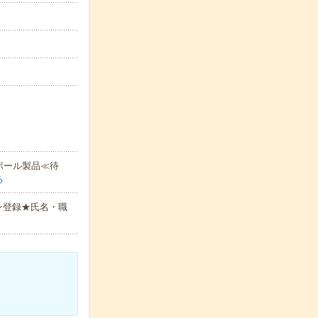
ボール製品≪待
る
ン登録★氏名・職