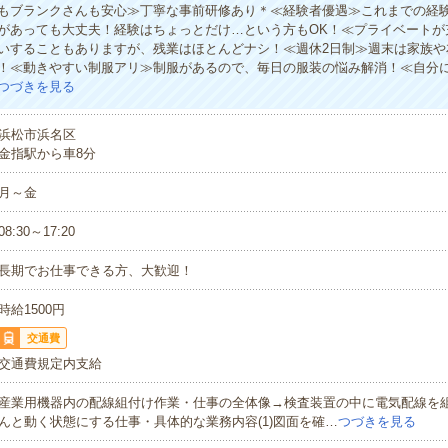
もブランクさんも安心≫丁寧な事前研修あり＊≪経験者優遇≫これまでの経
があっても大丈夫！経験はちょっとだけ…という方もOK！≪プライベートが
いすることもありますが、残業はほとんどナシ！≪週休2日制≫週末は家族や
！≪動きやすい制服アリ≫制服があるので、毎日の服装の悩み解消！≪自分
つづきを見る
浜松市浜名区
金指駅から車8分
月～金
08:30～17:20
長期でお仕事できる方、大歓迎！
時給1500円
交通費
交通費規定内支給
産業用機器内の配線組付け作業・仕事の全体像→検査装置の中に電気配線を
んと動く状態にする仕事・具体的な業務内容(1)図面を確…
つづきを見る