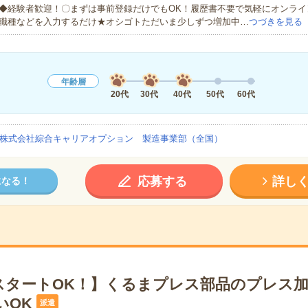
◆経験者歓迎！〇まずは事前登録だけでもOK！履歴書不要で気軽にオンライ
職種などを入力するだけ★オシゴトただいま少しずつ増加中…
つづきを見る
年齢層
20代
30代
40代
50代
60代
株式会社綜合キャリアオプション 製造事業部（全国）
応募する
詳し
になる！
スタートOK！】くるまプレス部品のプレス
いOK
派遣