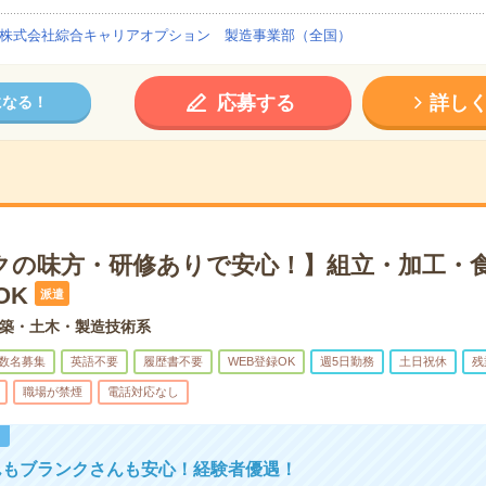
株式会社綜合キャリアオプション 製造事業部（全国）
応募する
詳し
になる！
クの味方・研修ありで安心！】組立・加工・
OK
派遣
築・土木・製造技術系
数名募集
英語不要
履歴書不要
WEB登録OK
週5日勤務
土日祝休
残
職場が禁煙
電話対応なし
！
んもブランクさんも安心！経験者優遇！