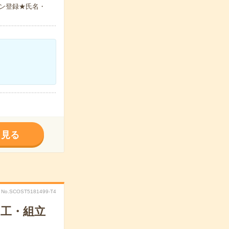
ン登録★氏名・
く見る
No.SCOST5181499-T4
加工・組立