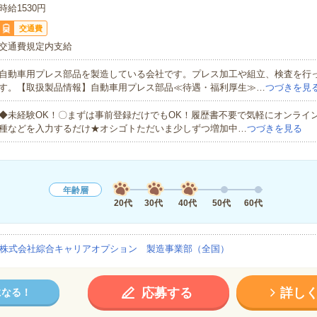
時給1530円
交通費
交通費規定内支給
自動車用プレス部品を製造している会社です。プレス加工や組立、検査を行
す。【取扱製品情報】自動車用プレス部品≪待遇・福利厚生≫…
つづきを見
◆未経験OK！〇まずは事前登録だけでもOK！履歴書不要で気軽にオンライ
種などを入力するだけ★オシゴトただいま少しずつ増加中…
つづきを見る
年齢層
20代
30代
40代
50代
60代
株式会社綜合キャリアオプション 製造事業部（全国）
応募する
詳し
になる！