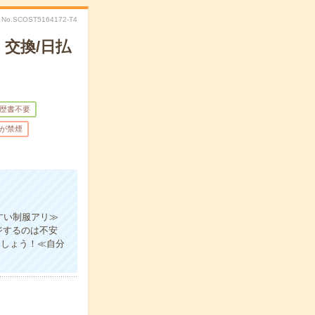
No.SCOST5164172-T4
交換/日払
歴書不要
が禁煙
すい制服アリ≫
ジするのは不安
ましょう！≪自分