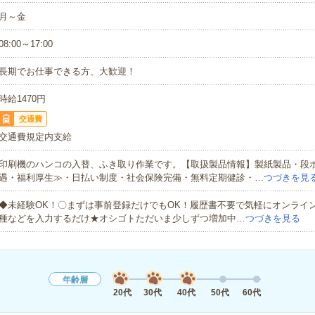
月～金
08:00～17:00
長期でお仕事できる方、大歓迎！
時給1470円
交通費
交通費規定内支給
印刷機のハンコの入替、ふき取り作業です。【取扱製品情報】製紙製品・段
遇・福利厚生≫・日払い制度・社会保険完備・無料定期健診・…
つづきを見
◆未経験OK！〇まずは事前登録だけでもOK！履歴書不要で気軽にオンライ
種などを入力するだけ★オシゴトただいま少しずつ増加中…
つづきを見る
年齢層
20代
30代
40代
50代
60代