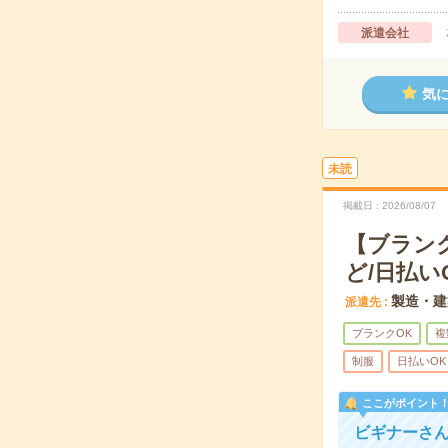
派遣会社
気
未読
掲載日
2026/08/07
【ブラン
ど/日払い
製造・建
派遣先
ブランクOK
複
制服
日払いOK
ここがポイント
ビギナーさ