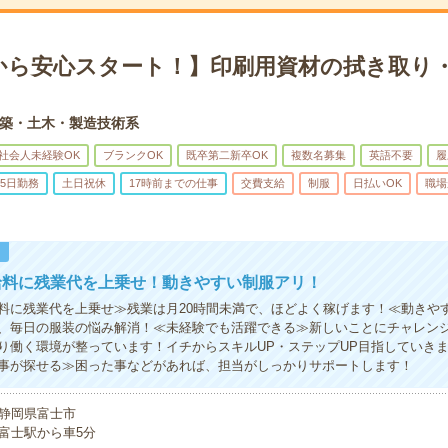
から安心スタート！】印刷用資材の拭き取り・
築・土木・製造技術系
社会人未経験OK
ブランクOK
既卒第二新卒OK
複数名募集
英語不要
履
5日勤務
土日祝休
17時前までの仕事
交費支給
制服
日払いOK
職場
！
給料に残業代を上乗せ！動きやすい制服アリ！
料に残業代を上乗せ≫残業は月20時間未満で、ほどよく稼げます！≪動きや
、毎日の服装の悩み解消！≪未経験でも活躍できる≫新しいことにチャレン
り働く環境が整っています！イチからスキルUP・ステップUP目指していき
事が探せる≫困った事などがあれば、担当がしっかりサポートします！
静岡県富士市
富士駅から車5分