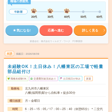
職場の雰囲気
年齢層
20代
30代
40代
50代
60代
気になる!
応募へ進む
詳しく見る
派遣会社
株式会社ウィルオブ・ワーク FO事業部
未読
掲載日
2026/08/09
未経験OK！土日休み！八幡東区の工場で軽量
部品組付け
職種未経験OK
交通費別途支給あり
土日祝日が休み
派遣
北九州市八幡東区
勤務地
八幡(福岡県)駅から自転車＋徒歩30分
月～金曜日
曜日頻度
6：25～15：05／17：00～25：40（休憩65分）＊二交代
時間