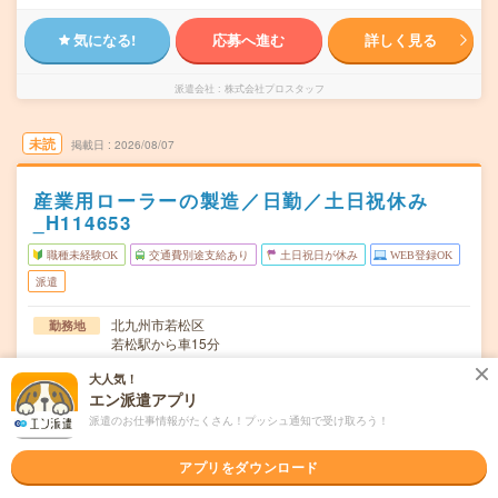
気になる!
応募へ進む
詳しく見る
派遣会社
株式会社プロスタッフ
未読
掲載日
2026/08/07
産業用ローラーの製造／日勤／土日祝休み
_H114653
職種未経験OK
交通費別途支給あり
土日祝日が休み
WEB登録OK
派遣
北九州市若松区
勤務地
若松駅から車15分
月～金／週5日勤務
大人気！
曜日頻度
エン派遣アプリ
8:30～17:10(休憩1:10)
時間
派遣のお仕事情報がたくさん！プッシュ通知で受け取ろう！
即日～長期（3ヶ月以上） 最短で応募開始から1週間！
期間
アプリをダウンロード
時給1420円
時給