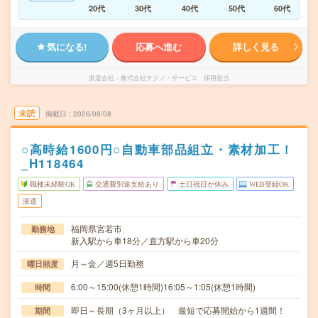
20代
30代
40代
50代
60代
気になる!
応募へ進む
詳しく見る
派遣会社
株式会社テクノ・サービス 採用担当
未読
掲載日
2026/08/08
○高時給1600円○自動車部品組立・素材加工！
_H118464
職種未経験OK
交通費別途支給あり
土日祝日が休み
WEB登録OK
派遣
福岡県宮若市
勤務地
新入駅から車18分／直方駅から車20分
月～金／週5日勤務
曜日頻度
6:00～15:00(休憩1時間)16:05～1:05(休憩1時間)
時間
即日～長期（3ヶ月以上） 最短で応募開始から1週間！
期間