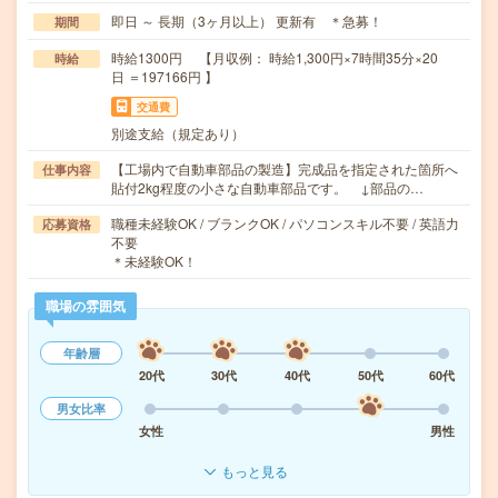
即日 ～ 長期（3ヶ月以上） 更新有 ＊急募！
期間
時給1300円 【月収例： 時給1,300円×7時間35分×20
時給
日 ＝197166円 】
交通費
別途支給（規定あり）
【工場内で自動車部品の製造】完成品を指定された箇所へ
仕事内容
貼付2kg程度の小さな自動車部品です。 ↓部品の…
職種未経験OK / ブランクOK / パソコンスキル不要 / 英語力
応募資格
不要
＊未経験OK！
職場の雰囲気
年齢層
20代
30代
40代
50代
60代
男女比率
女性
男性
もっと見る