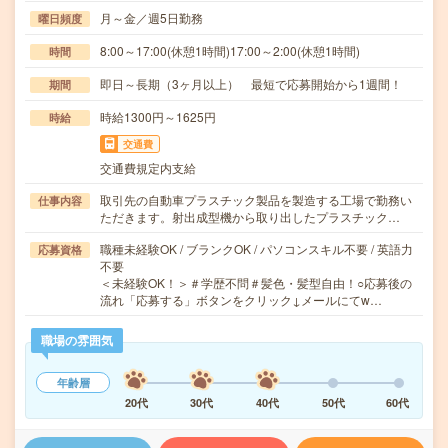
月～金／週5日勤務
曜日頻度
8:00～17:00(休憩1時間)17:00～2:00(休憩1時間)
時間
即日～長期（3ヶ月以上） 最短で応募開始から1週間！
期間
時給1300円～1625円
時給
交通費
交通費規定内支給
取引先の自動車プラスチック製品を製造する工場で勤務い
仕事内容
ただきます。射出成型機から取り出したプラスチック…
職種未経験OK / ブランクOK / パソコンスキル不要 / 英語力
応募資格
不要
＜未経験OK！＞＃学歴不問＃髪色・髪型自由！○応募後の
流れ「応募する」ボタンをクリック↓メールにてw…
職場の雰囲気
年齢層
20代
30代
40代
50代
60代