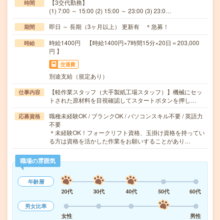
【3交代勤務】
時間
(1) 7:00 ～ 15:00 (2) 15:00 ～ 23:00 (3) 23:0…
即日 ～ 長期（3ヶ月以上） 更新有 ＊急募！
期間
時給1400円 【時給1400円×7時間15分×20日＝203,000
時給
円 】
交通費
別途支給（規定あり）
【軽作業スタッフ（大手製紙工場スタッフ）】機械にセッ
仕事内容
トされた原材料を目視確認してスタートボタンを押し…
職種未経験OK / ブランクOK / パソコンスキル不要 / 英語力
応募資格
不要
＊未経験OK！フォークリフト資格、玉掛け資格を持ってい
る方は資格を活かした作業をお願いすることがあり…
職場の雰囲気
年齢層
20代
30代
40代
50代
60代
男女比率
女性
男性