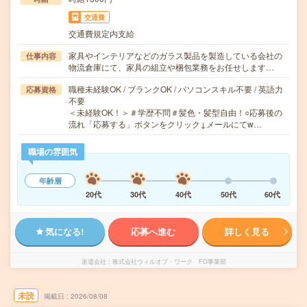
交通費
交通費規定内支給
家具やインテリアなどのガラス製品を製造している会社の
仕事内容
物流倉庫にて、家具の組立や梱包業務をお任せします…
職種未経験OK / ブランクOK / パソコンスキル不要 / 英語力
応募資格
不要
＜未経験OK！＞＃学歴不問＃髪色・髪型自由！○応募後の
流れ「応募する」ボタンをクリック↓メールにてw…
職場の雰囲気
年齢層
20代
30代
40代
50代
60代
気になる!
応募へ進む
詳しく見る
派遣会社
株式会社ウィルオブ・ワーク FO事業部
未読
掲載日
2026/08/08