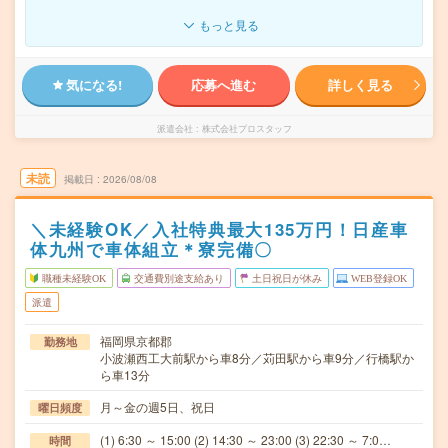
もっと見る
気になる!
応募へ進む
詳しく見る
派遣会社
株式会社プロスタッフ
未読
掲載日
2026/08/08
＼未経験OK／入社特典最大135万円！日産車
体九州で車体組立＊寮完備〇
職種未経験OK
交通費別途支給あり
土日祝日が休み
WEB登録OK
派遣
福岡県京都郡
勤務地
小波瀬西工大前駅から車8分／苅田駅から車9分／行橋駅か
ら車13分
月～金の週5日、祝日
曜日頻度
(1) 6:30 ～ 15:00 (2) 14:30 ～ 23:00 (3) 22:30 ～ 7:0…
時間