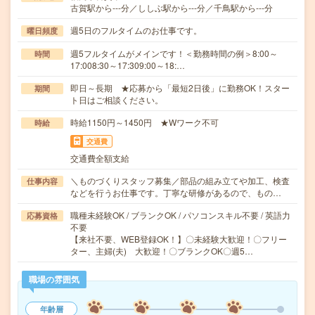
古賀駅から---分／ししぶ駅から---分／千鳥駅から---分
週5日のフルタイムのお仕事です。
曜日頻度
週5フルタイムがメインです！＜勤務時間の例＞8:00～
時間
17:008:30～17:309:00～18:…
即日～長期 ★応募から「最短2日後」に勤務OK！スター
期間
ト日はご相談ください。
時給1150円～1450円 ★Wワーク不可
時給
交通費
交通費全額支給
＼ものづくりスタッフ募集／部品の組み立てや加工、検査
仕事内容
などを行うお仕事です。丁寧な研修があるので、もの…
職種未経験OK / ブランクOK / パソコンスキル不要 / 英語力
応募資格
不要
【来社不要、WEB登録OK！】〇未経験大歓迎！〇フリー
ター、主婦(夫) 大歓迎！〇ブランクOK〇週5…
職場の雰囲気
年齢層