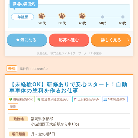
職場の雰囲気
年齢層
20代
30代
40代
50代
60代
気になる!
応募へ進む
詳しく見る
派遣会社
株式会社ウィルオブ・ワーク FO事業部
未読
掲載日
2026/08/08
【未経験OK】研修ありで安心スタート！自動
車車体の塗料を作るお仕事
職種未経験OK
交通費別途支給あり
土日祝日が休み
WEB登録OK
派遣
福岡県京都郡
勤務地
小波瀬西工大前駅から車10分
月～金の週5日
曜日頻度