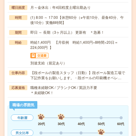
月～金休出：年4回程度土曜出勤あり
曜日頻度
(1) 8:00 ～ 17:00【休憩60分（※午前10分、昼食40分、午
時間
後10分）実働8時間】
即日 ～ 長期（3ヶ月以上） 更新有 ＊急募！
期間
時給1,400円 【月収例 時給1,400円×8時間×20日＝
時給
224,000円 】
交通費
別途支給（規定あり）
【段ボールの製造スタッフ（日勤）】段ボール製造工場で
仕事内容
下記作業をお願いします。・段ボールの印刷機オペレ…
職種未経験OK / ブランクOK / 英語力不要
応募資格
＊未経験OK！
職場の雰囲気
年齢層
20代
30代
40代
50代
60代
男女比率