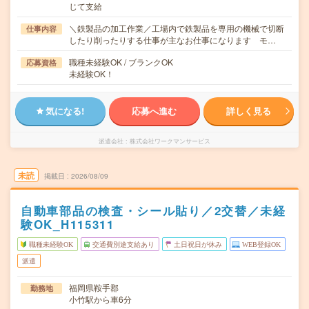
じて支給
＼鉄製品の加工作業／工場内で鉄製品を専用の機械で切断
仕事内容
したり削ったりする仕事が主なお仕事になります モ…
職種未経験OK / ブランクOK
応募資格
未経験OK！
気になる!
応募へ進む
詳しく見る
派遣会社
株式会社ワークマンサービス
未読
掲載日
2026/08/09
自動車部品の検査・シール貼り／2交替／未経
験OK_H115311
職種未経験OK
交通費別途支給あり
土日祝日が休み
WEB登録OK
派遣
福岡県鞍手郡
勤務地
小竹駅から車6分