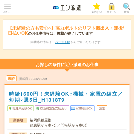
メニュー
気になる!
ログイン
検索
【未経験の方も安心○】高力ボルトのリフト搬出入・運搬/
日払いOK
のお仕事情報は、掲載が終了しています
掲載時の情報は、
ページ下部
からご覧いただけます。
お探しの条件に近い派遣のお仕事
未読
掲載日
2026/08/09
時給1600円！未経験OK○機械・家電の組立／
短期×週5日_H131879
職種未経験OK
交通費別途支給あり
WEB登録OK
派遣
福岡県糟屋郡
勤務地
須恵駅から車7分／門松駅から車6分