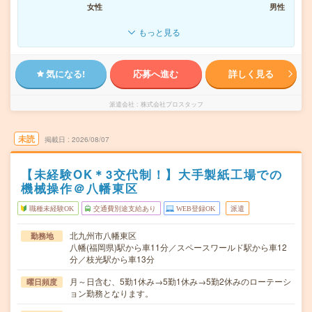
女性
男性
もっと見る
気になる!
応募へ進む
詳しく見る
派遣会社
株式会社プロスタッフ
未読
掲載日
2026/08/07
【未経験OK＊3交代制！】大手製紙工場での
機械操作＠八幡東区
職種未経験OK
交通費別途支給あり
WEB登録OK
派遣
北九州市八幡東区
勤務地
八幡(福岡県)駅から車11分／スペースワールド駅から車12
分／枝光駅から車13分
月～日含む、5勤1休み→5勤1休み→5勤2休みのローテーシ
曜日頻度
ョン勤務となります。