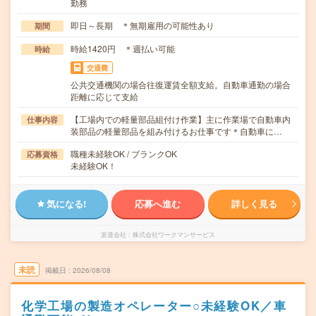
勤務
即日～長期 ＊無期雇用の可能性あり
期間
時給1420円 ＊週払い可能
時給
交通費
公共交通機関の場合往復運賃全額支給。自動車通勤の場合
距離に応じて支給
【工場内での軽量部品組付け作業】主に作業場で自動車内
仕事内容
装部品の軽量部品を組み付けるお仕事です＊自動車に…
職種未経験OK / ブランクOK
応募資格
未経験OK！
気になる!
応募へ進む
詳しく見る
派遣会社
株式会社ワークマンサービス
未読
掲載日
2026/08/08
化学工場の製造オペレーター○未経験OK／車