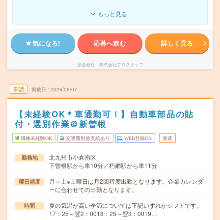
もっと見る
気になる!
応募へ進む
詳しく見る
派遣会社
株式会社プロスタッフ
未読
掲載日
2026/08/07
【未経験OK＊車通勤可！】自動車部品の貼
付・選別作業＠新曽根
職種未経験OK
交通費別途支給あり
WEB登録OK
派遣
北九州市小倉南区
勤務地
下曽根駅から車10分／朽網駅から車11分
月～土※土曜日は月2回程度出勤となります。企業カレンダ
曜日頻度
ーに合わせての出勤となります。
夏の気温が高い季節については下記いずれかシフトです。
時間
17：25～翌2：0018：25～翌3：0019…