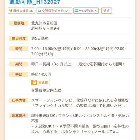
通勤可能_H132027
職種未経験OK
交通費別途支給あり
WEB登録OK
派遣
北九州市若松区
勤務地
若松駅から車9分
週5日勤務
曜日頻度
7:00～15:00(休憩1時間)15:00～22:00(休憩1時間)22:00～
時間
7:00(休憩1時…
即日～長期（3ヶ月以上） 最短で応募開始から1週間！
期間
時給1450円
時給
交通費
交通費規定内支給
スマートフォンやテレビ、化粧品などに使われる高機能な
仕事内容
「ファインケミカル製品」の製造工場にて勤務いただ…
職種未経験OK / ブランクOK / パソコンスキル不要 / 英語力
応募資格
不要
＜未経験OK！＞＃学歴不問＃髪色・髪型自由！○応募後の
流れ「応募する」ボタンをクリック↓メールにてw…