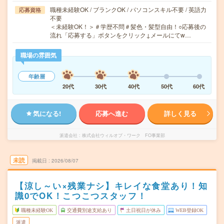
職種未経験OK / ブランクOK / パソコンスキル不要 / 英語力
応募資格
不要
＜未経験OK！＞＃学歴不問＃髪色・髪型自由！○応募後の
流れ「応募する」ボタンをクリック↓メールにてw…
職場の雰囲気
年齢層
20代
30代
40代
50代
60代
気になる!
応募へ進む
詳しく見る
派遣会社
株式会社ウィルオブ・ワーク FO事業部
未読
掲載日
2026/08/07
【涼し～い×残業ナシ】キレイな食堂あり！知
識0でOK！こつこつスタッフ！
職種未経験OK
交通費別途支給あり
土日祝日が休み
WEB登録OK
派遣