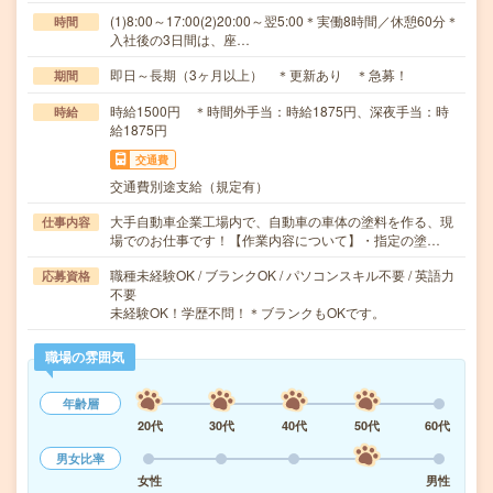
(1)8:00～17:00(2)20:00～翌5:00＊実働8時間／休憩60分＊
時間
入社後の3日間は、座…
即日～長期（3ヶ月以上） ＊更新あり ＊急募！
期間
時給1500円 ＊時間外手当：時給1875円、深夜手当：時
時給
給1875円
交通費
交通費別途支給（規定有）
大手自動車企業工場内で、自動車の車体の塗料を作る、現
仕事内容
場でのお仕事です！【作業内容について】・指定の塗…
職種未経験OK / ブランクOK / パソコンスキル不要 / 英語力
応募資格
不要
未経験OK！学歴不問！＊ブランクもOKです。
職場の雰囲気
年齢層
20代
30代
40代
50代
60代
男女比率
女性
男性