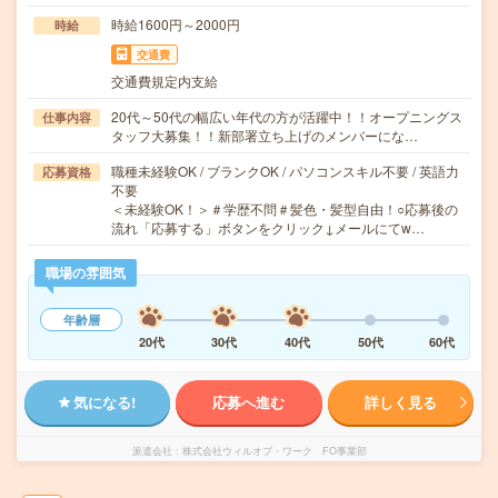
時給1600円～2000円
時給
交通費
交通費規定内支給
20代～50代の幅広い年代の方が活躍中！！オープニングス
仕事内容
タッフ大募集！！新部署立ち上げのメンバーにな…
職種未経験OK / ブランクOK / パソコンスキル不要 / 英語力
応募資格
不要
＜未経験OK！＞＃学歴不問＃髪色・髪型自由！○応募後の
流れ「応募する」ボタンをクリック↓メールにてw…
職場の雰囲気
年齢層
20代
30代
40代
50代
60代
気になる!
応募へ進む
詳しく見る
派遣会社
株式会社ウィルオブ・ワーク FO事業部