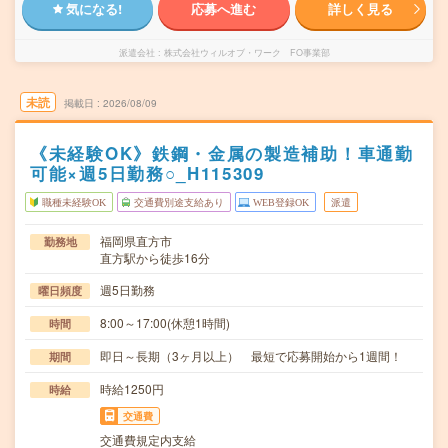
気になる!
応募へ進む
詳しく見る
派遣会社
株式会社ウィルオブ・ワーク FO事業部
未読
掲載日
2026/08/09
《未経験OK》鉄鋼・金属の製造補助！車通勤
可能×週5日勤務○_H115309
職種未経験OK
交通費別途支給あり
WEB登録OK
派遣
福岡県直方市
勤務地
直方駅から徒歩16分
週5日勤務
曜日頻度
8:00～17:00(休憩1時間)
時間
即日～長期（3ヶ月以上） 最短で応募開始から1週間！
期間
時給1250円
時給
交通費
交通費規定内支給