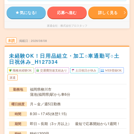
気になる!
応募へ進む
詳しく見る
派遣会社
株式会社プロスタッフ
未読
掲載日
2026/08/08
未経験OK！日用品組立・加工○車通勤可○土
日祝休み_H127334
職種未経験OK
交通費別途支給あり
土日祝日が休み
WEB登録OK
派遣
福岡県柳川市
勤務地
蒲池(福岡県)駅から車6分
月～金／週5日勤務
曜日頻度
8:30～17:45(休憩1:15)
時間
即日～長期（3ヶ月以上） 最短で応募開始から1週間！
期間
時給1300円
時給