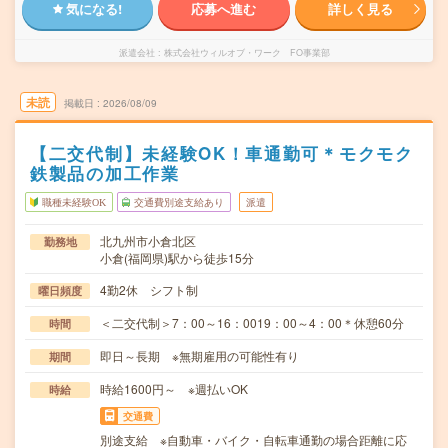
気になる!
応募へ進む
詳しく見る
派遣会社
株式会社ウィルオブ・ワーク FO事業部
未読
掲載日
2026/08/09
【二交代制】未経験OK！車通勤可＊モクモク
鉄製品の加工作業
職種未経験OK
交通費別途支給あり
派遣
北九州市小倉北区
勤務地
小倉(福岡県)駅から徒歩15分
4勤2休 シフト制
曜日頻度
＜二交代制＞7：00～16：0019：00～4：00＊休憩60分
時間
即日～長期 ※無期雇用の可能性有り
期間
時給1600円～ ※週払いOK
時給
交通費
別途支給 ※自動車・バイク・自転車通勤の場合距離に応