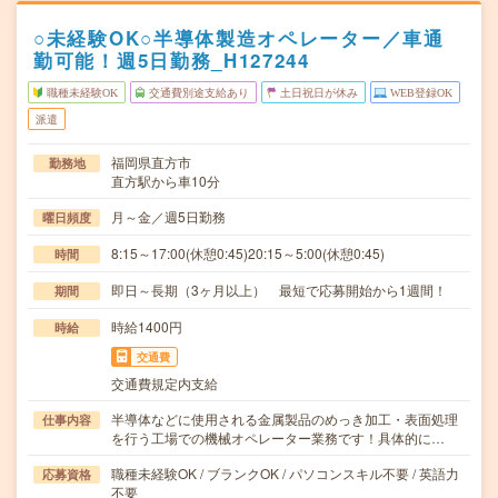
○未経験OK○半導体製造オペレーター／車通
勤可能！週5日勤務_H127244
職種未経験OK
交通費別途支給あり
土日祝日が休み
WEB登録OK
派遣
福岡県直方市
勤務地
直方駅から車10分
月～金／週5日勤務
曜日頻度
8:15～17:00(休憩0:45)20:15～5:00(休憩0:45)
時間
即日～長期（3ヶ月以上） 最短で応募開始から1週間！
期間
時給1400円
時給
交通費
交通費規定内支給
半導体などに使用される金属製品のめっき加工・表面処理
仕事内容
を行う工場での機械オペレーター業務です！具体的に…
職種未経験OK / ブランクOK / パソコンスキル不要 / 英語力
応募資格
不要