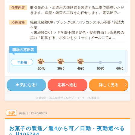
取引先の上下水道用の鋳鉄管を製造する工場で勤務いただ
仕事内容
きます。造型・鋳造の工程をお任せします。電気炉で…
職種未経験OK / ブランクOK / パソコンスキル不要 / 英語力
応募資格
不要
＜未経験OK！＞＃学歴不問＃髪色・髪型自由！○応募後の
流れ「応募する」ボタンをクリック↓メールにてw…
職場の雰囲気
年齢層
20代
30代
40代
50代
60代
気になる!
応募へ進む
詳しく見る
派遣会社
株式会社ウィルオブ・ワーク FO事業部
未読
掲載日
2026/08/09
お菓子の製造／週4から可／日勤・夜勤選べる
○_H105744