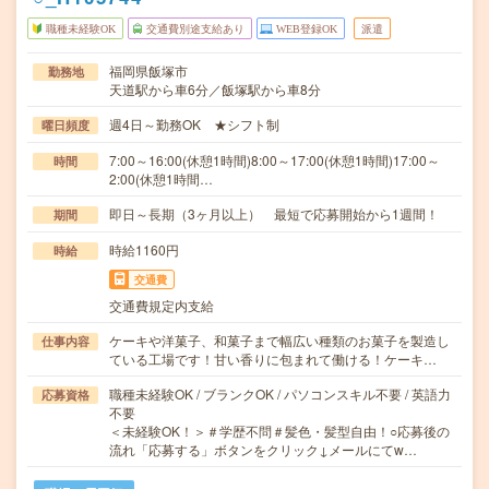
職種未経験OK
交通費別途支給あり
WEB登録OK
派遣
福岡県飯塚市
勤務地
天道駅から車6分／飯塚駅から車8分
週4日～勤務OK ★シフト制
曜日頻度
7:00～16:00(休憩1時間)8:00～17:00(休憩1時間)17:00～
時間
2:00(休憩1時間…
即日～長期（3ヶ月以上） 最短で応募開始から1週間！
期間
時給1160円
時給
交通費
交通費規定内支給
ケーキや洋菓子、和菓子まで幅広い種類のお菓子を製造し
仕事内容
ている工場です！甘い香りに包まれて働ける！ケーキ…
職種未経験OK / ブランクOK / パソコンスキル不要 / 英語力
応募資格
不要
＜未経験OK！＞＃学歴不問＃髪色・髪型自由！○応募後の
流れ「応募する」ボタンをクリック↓メールにてw…