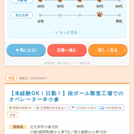
年齢層
20代
30代
40代
50代
60代
男女比率
女性
男性
もっと見る
気になる!
応募へ進む
詳しく見る
派遣会社
株式会社ビート 福岡支店
未読
掲載日
2026/08/07
【未経験OK！日勤！】段ボール製造工場での
オペレーター＠小倉
職種未経験OK
交通費別途支給あり
土日祝日が休み
WEB登録OK
派遣
北九州市小倉北区
勤務地
小倉(福岡県)駅から車7分／西小倉駅から車12分