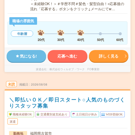
＜未経験OK！＞＃学歴不問＃髪色・髪型自由！○応募後の
流れ「応募する」ボタンをクリック↓メールにてw…
職場の雰囲気
年齢層
20代
30代
40代
50代
60代
気になる!
応募へ進む
詳しく見る
派遣会社
株式会社ウィルオブ・ワーク FO事業部
未読
掲載日
2026/08/08
＼即払いＯＫ／即日スタート○人気のものづく
りスタッフ募集
職種未経験OK
交通費別途支給あり
土日祝日が休み
WEB登録OK
派遣
福岡県古賀市
勤務地