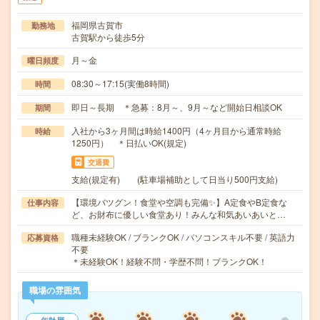
福岡県古賀市
勤務地
古賀駅から徒歩5分
月～金
曜日頻度
08:30～17:15(実働8時間)
時間
即日～長期 ＊急募：8月～、9月～など開始日相談OK
期間
入社から3ヶ月間は時給1400円（4ヶ月目から通常時給
時給
1250円） ＊日払いOK(規定)
交通費
支給(規定有) (駐車場補助として日当り500円支給)
【環境バツグン！食堂や空調も完備✨】A定食やB定食な
仕事内容
ど、お財布に優しい食堂あり！みんな和気あいあいと…
職種未経験OK / ブランクOK / パソコンスキル不要 / 英語力
応募資格
不要
＊未経験OK！経験不問・学歴不問！ブランクOK！
職場の雰囲気