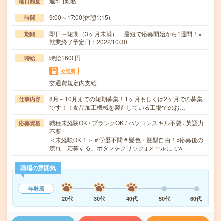
週5日勤務
曜日頻度
9:00～17:00(休憩1:15)
時間
即日～短期（3ヶ月未満） 最短で応募開始から1週間！※
期間
就業終了予定日：2022/10/30
時給1600円
時給
交通費
交通費規定内支給
8月～10月までの短期募集！1ヶ月もしくは2ヶ月での募集
仕事内容
です！！食品加工機械を製造している工場でのお…
職種未経験OK / ブランクOK / パソコンスキル不要 / 英語力
応募資格
不要
＜未経験OK！＞＃学歴不問＃髪色・髪型自由！○応募後の
流れ「応募する」ボタンをクリック↓メールにてw…
職場の雰囲気
年齢層
20代
30代
40代
50代
60代