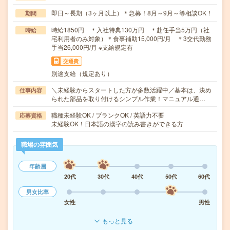
即日～長期（3ヶ月以上）＊急募！8月～9月～等相談OK！
期間
時給1850円 ＊入社特典130万円 ＊赴任手当5万円（社
時給
宅利用者のみ対象）＊食事補助15,000円/月 ＊3交代勤務
手当26,000円/月 ※支給規定有
交通費
別途支給（規定あり）
＼未経験からスタートした方が多数活躍中／基本は、決め
仕事内容
られた部品を取り付けるシンプル作業！マニュアル通…
職種未経験OK / ブランクOK / 英語力不要
応募資格
未経験OK！日本語の漢字の読み書きができる方
職場の雰囲気
年齢層
20代
30代
40代
50代
60代
男女比率
女性
男性
もっと見る