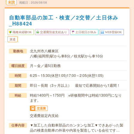
未読
掲載日
2026/08/08
自動車部品の加工・検査／2交替／土日休み
_H88424
職種未経験OK
交通費別途支給あり
土日祝日が休み
WEB登録OK
派遣
北九州市八幡東区
勤務地
八幡(福岡県)駅から車8分／枝光駅から車10分
月～金／週5日勤務
曜日頻度
6:25～15:30(休憩1:05)17:00～2:05(休憩1:05)
時間
即日～長期（3ヶ月以上） 最短で応募開始から1週間！
期間
時給1400円～1750円 ※研修期間中は時給1300円になり
時給
ます。
交通費
交通費規定内支給
▼加工した自動車部品のカンタンな加工▼できあがった製
仕事内容
品の検査自動車の外装や内装を製造している会社です…