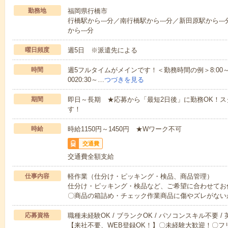
勤務地
福岡県行橋市
行橋駅から---分／南行橋駅から---分／新田原駅から--
から---分
曜日頻度
週5日 ※派遣先による
時間
週5フルタイムがメインです！＜勤務時間の例＞8:00～17:008:
0020:30～…
つづきを見る
期間
即日～長期 ★応募から「最短2日後」に勤務OK！
す！
時給
時給1150円～1450円 ★Wワーク不可
交通費
交通費全額支給
仕事内容
軽作業（仕分け・ピッキング・検品、商品管理）
仕分け・ピッキング・検品など、ご希望に合わせてお
〇商品の箱詰め・チェック作業商品に傷やズレがない
応募資格
職種未経験OK / ブランクOK / パソコンスキル不要 /
【来社不要、WEB登録OK！】〇未経験大歓迎！〇フ