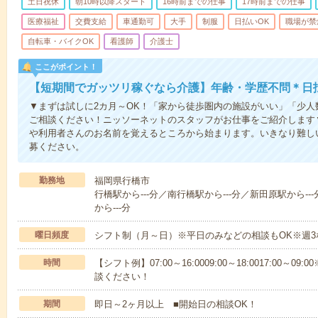
土日祝休
朝10時以降スタート
16時前までの仕事
17時前までの仕事
医療福祉
交費支給
車通勤可
大手
制服
日払いOK
職場が禁
自転車・バイクOK
看護師
介護士
ここがポイント！
【短期間でガッツリ稼ぐなら介護】年齢・学歴不問＊日払
▼まずは試しに2カ月～OK！「家から徒歩圏内の施設がいい」「少
ご相談ください！ニッソーネットのスタッフがお仕事をご紹介します
や利用者さんのお名前を覚えるところから始まります。いきなり難し
募ください。
勤務地
福岡県行橋市
行橋駅から---分／南行橋駅から---分／新田原駅から--
から---分
曜日頻度
シフト制（月～日）※平日のみなどの相談もOK※週3
時間
【シフト例】07:00～16:0009:00～18:0017:00
談ください！
期間
即日～2ヶ月以上 ■開始日の相談OK！