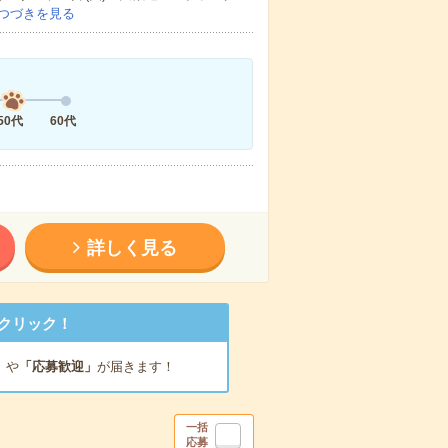
つづきを見る
50代
60代
詳しく見る
クリック！
」
や
「応募歓迎」
が届きます！
一括
応募