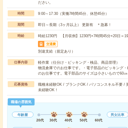
ださい。
時間
9:00～17:30（実働7時間45分、休憩45分）
期間
即日～長期（3ヶ月以上） 更新有 ＊急募！
時給
時給1230円 【月収例】1230円×7時間45分×20日＝190
交通費
別途支給（規定あり）
仕事内容
軽作業（仕分け・ピッキング・検品、商品管理）
物流倉庫でのお仕事です。・電子部品のピッキング・
のお仕事です。電子部品のサイズは小さいもので60㎝
応募資格
職種未経験OK / ブランクOK / パソコンスキル不要 /
未経験OK！
職場の雰囲気
年齢層
男女比率
20代
30代
40代
50代
60代