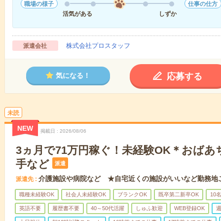
職場の様子
仕事の仕方
活気がある
しずか
株式会社プロスタッフ
派遣会社
応募する
気になる！
未読
NEW
掲載日
2026/08/06
3ヵ月で71万円稼ぐ！未経験OK＊おば
手など
派遣
介護施設や病院など ★自宅近くの施設がいいなど勤務地
派遣先
職種未経験OK
社会人未経験OK
ブランクOK
既卒第二新卒OK
10
英語不要
履歴書不要
40～50代活躍
しゅふ歓迎
WEB登録OK
週