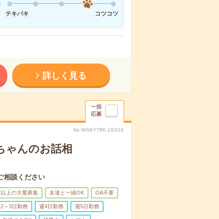
テキパキ
コツコツ
詳しく見る
一括
応募
No.NISKYTRK-1SG18
あちゃんのお話相
ご相談ください
名以上の大量募集
友達と一緒OK
OA不要
2～3日勤務
週4日勤務
週5日勤務