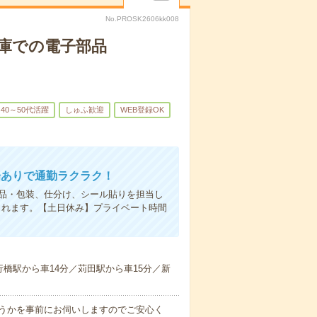
No.PROSK2606kk008
倉庫での電子部品
40～50代活躍
しゅふ歓迎
WEB登録OK
場ありで通勤ラクラク！
検品・包装、仕分け、シール貼りを担当し
られます。【土日休み】プライベート時間
橋駅から車14分／苅田駅から車15分／新
うかを事前にお伺いしますのでご安心く