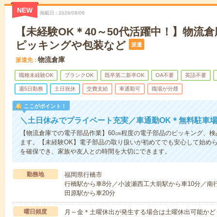
NEW
掲載日
2026/08/06
【未経験OK＊40～50代活躍中！】物流
ピッキングや包装など
派遣
物流倉庫
派遣先
職種未経験OK
ブランクOK
既卒第二新卒OK
OA不要
英語不要
週5日勤務
土日祝休
交費支給
車通勤可
職場が分煙
ここがポイント！
＼土日休みでプライベート充実／車通勤OK＊無料駐車
【物流倉庫での電子部品作業】60㎝程度の電子部品のピッキング、
ます。【未経験OK】電子部品の取り扱いが初めてでも安心して始め
を確保でき、家族や友人との時間を大切にできます。
勤務地
福岡県行橋市
行橋駅から車8分／小波瀬西工大前駅から車10分／南行
田原駅から車20分
曜日頻度
月～金＊土曜休出が発生する場合は土曜休出可能かど