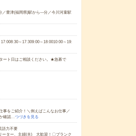
-分／豊津(福岡県)駅から---分／今川河童駅
30～17:309:00～18:0010:00～19:
スタート日はご相談ください。★急募で
仕事をご紹介！＼例えばこんなお仕事／
か確認…
つづきを見る
 英語力不要
リーター、主婦(夫) 大歓迎！〇ブランク