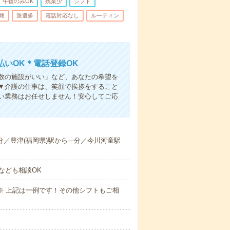
午後のみOK
残業少
シフト
煙
派遣多
電話対応なし
ルーティン
いOK＊電話登録OK
人数の施設がいい」など、あなたの希望を
▼介護の仕事は、笑顔で挨拶をすること
い業務はお任せしません！安心してご応
-分／豊津(福岡県)駅から---分／今川河童駅
なども相談OK
～09:00※ 上記は一例です！その他シフトもご相