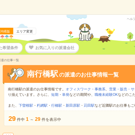
ヘル
沖縄版
エリア変更
た希望条件
お気に入りの派遣会社
派遣の仕事一覧
南行橋駅
の派遣のお仕事情報一覧
南行橋駅の派遣のお仕事情報です。
オフィスワーク・事務系
、
営業・販売・サ
り揃えています。さらに、
短期
・
単発
などの期間や、
職種未経験OK
などのこ
また、
下曽根駅
・
朽網駅
・
行橋駅
・
新田原駅
・
苅田駅
など近隣駅のお仕事もご
29
1
29
件中
～
件を表示中