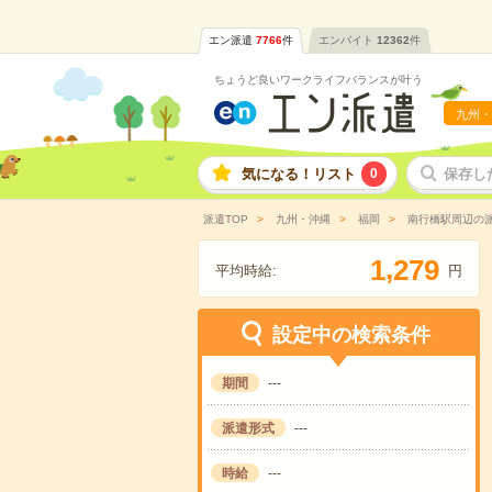
エン派遣
7766
件
エンバイト
12362
件
ちょうど良いワークライフバランスが叶う
九州・
気になる！リスト
0
保存し
派遣TOP
九州・沖縄
福岡
南行橋駅周辺の
,
1
2
7
9
平均時給:
円
設定中の検索条件
期間
---
派遣形式
---
時給
---