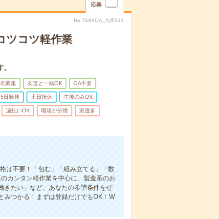
応募
No.TSSKOA_九州111
〇コツコツ軽作業
す。
名募集
友達と一緒OK
OA不要
5日勤務
土日祝休
午後のみOK
週払いOK
職場が分煙
派遣多
資格は不要！「包む」「組み立てる」「数
Kのカンタン軽作業を中心に、製造系のお
働きたい」など、あなたの希望条件をぜ
とみつかる！まずは登録だけでもOK！W