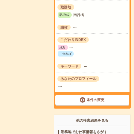
勤務地
南行橋
駅/路線
職種
---
こだわりINDEX
---
絶対
---
できれば
キーワード
---
あなたのプロフィール
---
条件の変更
他の検索結果を見る
勤務地でお仕事情報をさがす