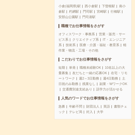
小倉(福岡県)駅
西小倉駅
下曽根駅
南小
倉駅
朽網駅
門司駅
宮崎駅
行橋駅
安部山公園駅
門司港駅
職種でお仕事情報をさがす
オフィスワーク・事務系
営業・販売・サー
ビス系
クリエイティブ系
IT・エンジニア
系
技術系
医療・介護・福祉・教育系
軽
作業・物流・工場・その他
こだわりでお仕事情報をさがす
短期
単発
職種未経験OK
10名以上の大
量募集
友だちと一緒の応募OK
在宅・リモ
ートワーク
週2～3日勤務
週4日勤務
土
日祝のみ勤務
残業なし
副業・WワークOK
交通費別途支給あり
語学力が活かせる
人気のワードでお仕事情報をさがす
急募
年齢不問
財団法人
英語
書類チェ
ック
テレビ局
封入
大学