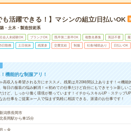
でも活躍できる！】マシンの組立/日払いOK
築・土木・製造技術系
社会人未経験OK
ブランクOK
既卒第二新卒OK
複数名募集
英語不要
履
5日勤務
土日祝休
残業多
交費支給
制服
社食/補助あり
日払いOK
！
る！機能的な制服アリ！
≫高収入を希望される方にオススメ。残業は月20時間以上あります！≪機能
、毎日の服装の悩み解消！≪初めての仕事だけど自分にもできそう≫新しい
だけど、しっかり働く環境が整っています！イチからスキルUP・ステップU
なお仕事をご提案≫一人で悩まず気軽に相談できる、派遣のお仕事です！
新潟県長岡市
北長岡駅から車15分
月～金