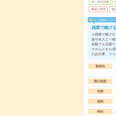
40～50代活躍
職場が禁煙
電
ここがポイント
残業で稼げる
≪残業で稼げる
族や友人と一緒
経験でも活躍で
チからスキルU
のお仕事…
つづ
勤務地
曜日頻度
時間
期間
時給