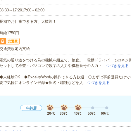
08:30～17:2017:00～02:00
長期でお仕事できる方、大歓迎！
時給1750円
交通費
交通費規定内支給
電気の通り道をつける為の機械を組立て、検査。・電動ドライバーでのネジ
セットして検査・パソコンで数字の入力や機種番号の入力・…
つづきを見る
◆未経験OK！◆ExcelやWordの操作できる方歓迎！〇まずは事前登録だけ
要で気軽にオンライン登録★氏名・職種などを入…
つづきを見る
年齢層
20代
30代
40代
50代
60代