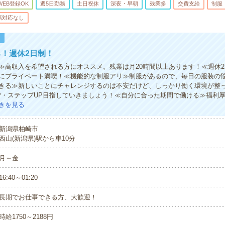
WEB登録OK
週5日勤務
土日祝休
深夜・早朝
残業多
交費支給
制服
話対応なし
！
！週休2日制！
≫高収入を希望される方にオススメ。残業は月20時間以上あります！≪週休
にプライベート満喫！≪機能的な制服アリ≫制服があるので、毎日の服装の
きる≫新しいことにチャレンジするのは不安だけど、しっかり働く環境が整
P・ステップUP目指していきましょう！≪自分に合った期間で働ける≫福利
きを見る
新潟県柏崎市
西山(新潟県)駅から車10分
月～金
16:40～01:20
長期でお仕事できる方、大歓迎！
時給1750～2188円