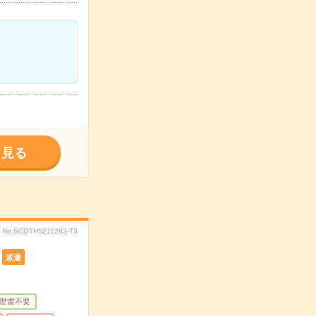
く見る
No.SCOTH5211263-T3
派遣
歴書不要