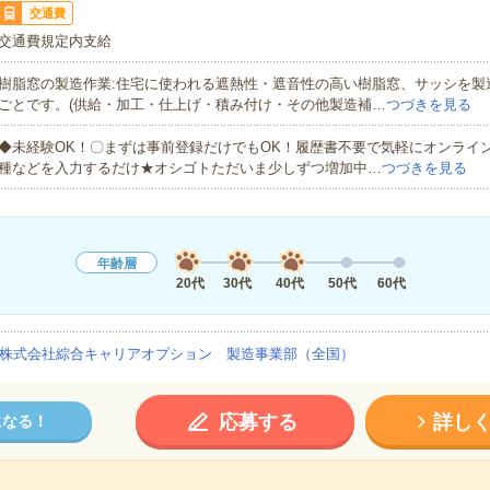
交通費
交通費規定内支給
樹脂窓の製造作業:住宅に使われる遮熱性・遮音性の高い樹脂窓、サッシを製
ごとです。(供給・加工・仕上げ・積み付け・その他製造補…
つづきを見る
◆未経験OK！〇まずは事前登録だけでもOK！履歴書不要で気軽にオンライ
種などを入力するだけ★オシゴトただいま少しずつ増加中…
つづきを見る
年齢層
20代
30代
40代
50代
60代
株式会社綜合キャリアオプション 製造事業部（全国）
応募する
詳し
になる！