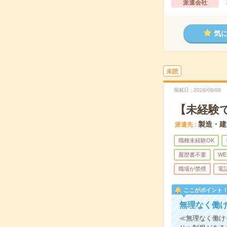
派遣会社
気
未読
掲載日
2026/08/09
【未経験
製造・建
派遣先
職種未経験OK
履歴書不要
WE
職場が禁煙
電
ここがポイント
無理なく働
≪無理なく働け