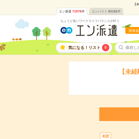
【未
エン派遣
71570
件
エンバイト
82182
件
ちょうど良いワークライフバランスが叶う
関東版
気になる！リスト
0
保存し
【未経
未読