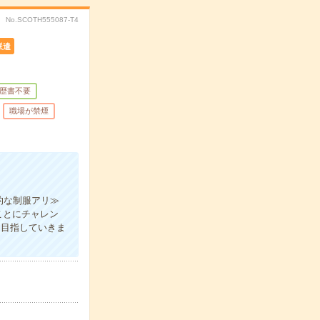
No.SCOTH555087-T4
派遣
歴書不要
職場が禁煙
的な制服アリ≫
ことにチャレン
P目指していきま