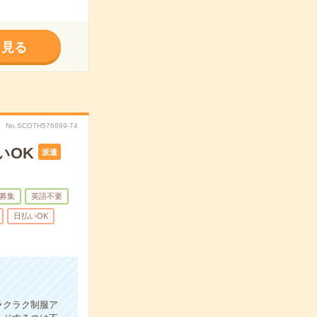
く見る
No.SCOTH576899-T4
いOK
派遣
募集
英語不要
日払いOK
ラクラク制服ア