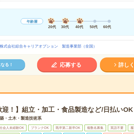
年齢層
20代
30代
40代
50代
60代
株式会社綜合キャリアオプション 製造事業部（全国）
応募する
詳し
になる！
歓迎！】組立・加工・食品製造など/日払いOK
築・土木・製造技術系
社会人未経験OK
ブランクOK
既卒第二新卒OK
複数名募集
英語不要
履