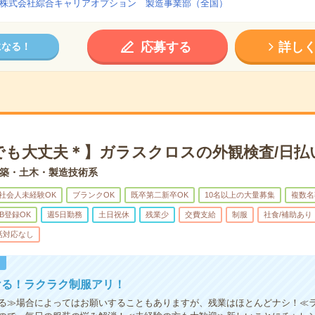
株式会社綜合キャリアオプション 製造事業部（全国）
応募する
詳し
になる！
でも大丈夫＊】ガラスクロスの外観検査/日払
築・土木・製造技術系
社会人未経験OK
ブランクOK
既卒第二新卒OK
10名以上の大量募集
複数名
B登録OK
週5日勤務
土日祝休
残業少
交費支給
制服
社食/補助あり
話対応なし
！
ける！ラクラク制服アリ！
る≫場合によってはお願いすることもありますが、残業はほとんどナシ！≪