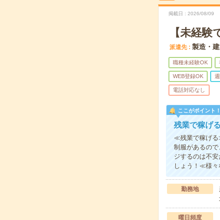
掲載日
2026/08/09
【未経験
製造・建
派遣先
職種未経験OK
WEB登録OK
週
電話対応なし
ここがポイント
残業で稼げ
≪残業で稼げる
制服があるので
ジするのは不安
しょう！≪様々
勤務地
曜日頻度