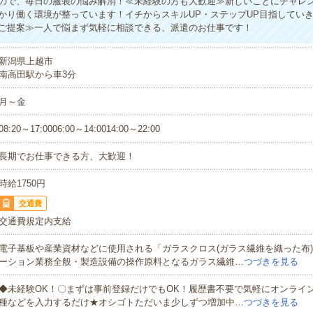
ので、毎日の服装の悩み解消！≪未経験の方も大歓迎≫新しいことにチャレ
かり働く環境が整っています！イチからスキルUP・ステップUP目指してい
ご提案≫一人で悩まず気軽に相談できる、派遣のお仕事です！
新潟県上越市
南高田駅から車3分
月～金
08:20～17:0006:00～14:0014:00～22:00
長期でお仕事できる方、大歓迎！
時給1750円
交通費
交通費規定内支給
電子基板や産業資材などに使用される「ガラスクロス(ガラス繊維を織った布
ーション業務全般・製造設備の操作原料となるガラス繊維…
つづきを見る
◆未経験OK！〇まずは事前登録だけでもOK！履歴書不要で気軽にオンライ
種などを入力するだけ★オシゴトただいま少しずつ増加中…
つづきを見る