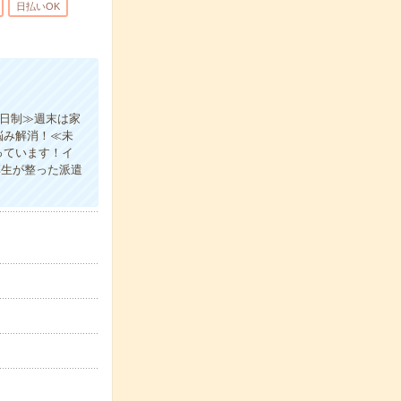
日払いOK
2日制≫週末は家
悩み解消！≪未
っています！イ
厚生が整った派遣