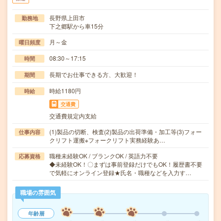
長野県上田市
勤務地
下之郷駅から車15分
月～金
曜日頻度
08:30～17:15
時間
長期でお仕事できる方、大歓迎！
期間
時給1180円
時給
交通費
交通費規定内支給
(1)製品の切断、検査(2)製品の出荷準備・加工等(3)フォー
仕事内容
クリフト運搬※フォークリフト実務経験あ…
職種未経験OK / ブランクOK / 英語力不要
応募資格
◆未経験OK！〇まずは事前登録だけでもOK！履歴書不要
で気軽にオンライン登録★氏名・職種などを入力す…
職場の雰囲気
年齢層