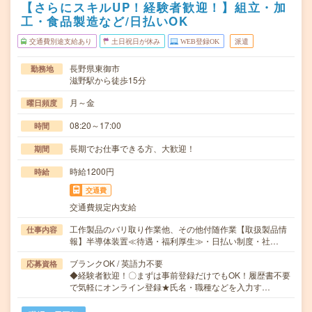
【さらにスキルUP！経験者歓迎！】組立・加
工・食品製造など/日払いOK
交通費別途支給あり
土日祝日が休み
WEB登録OK
派遣
長野県東御市
勤務地
滋野駅から徒歩15分
月～金
曜日頻度
08:20～17:00
時間
長期でお仕事できる方、大歓迎！
期間
時給1200円
時給
交通費
交通費規定内支給
工作製品のバリ取り作業他、その他付随作業【取扱製品情
仕事内容
報】半導体装置≪待遇・福利厚生≫・日払い制度・社…
ブランクOK / 英語力不要
応募資格
◆経験者歓迎！〇まずは事前登録だけでもOK！履歴書不要
で気軽にオンライン登録★氏名・職種などを入力す…