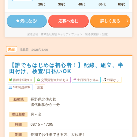
20代
30代
40代
50代
60代
気になる!
応募へ進む
詳しく見る
派遣会社
株式会社綜合キャリアオプション 製造事業部（全国）
未読
掲載日
2026/08/06
【誰でもはじめは初心者！】配線、組立、半
田付け、検査/日払いOK
職種未経験OK
交通費別途支給あり
土日祝日が休み
残業なし
WEB登録OK
派遣
長野県北佐久郡
勤務地
御代田駅から---分
月～金
曜日頻度
08:15～17:05
時間
長期でお仕事できる方、大歓迎！
期間