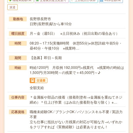
職種未経験OK
交通費別途支給あり
土日祝日が休み
WEB登録OK
派遣
長野県長野市
勤務地
日野(長野県)駅から車10分
月～金（週5日） ※土日祝休み（祝日出勤の場合あり）
曜日頻度
08:20～17:15(実働8時間 休憩55分)※休憩詳細:午前5分・
時間
昼40分・午後10分 ※残業時…
【急募】即日～長期
期間
時給1200円 月収例 192,000円+残業代 ※残業時の時給は
時給
1,500円/月30時間～の残業で＋45,000円～♪
交通費
全額支給
＊金属板や部品の接着（接着剤塗布→金属板を重ねてネジ
仕事内容
締め）＊仕上げ作業（はみ出た接着剤を取り除く）※…
職種未経験OK / ブランクOK / パソコンスキル不要 / 英語力
応募資格
不要
立ち仕事に抵抗がない方残業の対応が可能な方→いずれか
をクリアすれば《実務経験》は必要ありません！