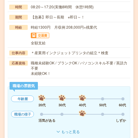
08:20～17:20(実働8時間 休憩1時間)
時間
【急募】即日～長期 ※即日～！
期間
時給1300円 月収例 208,000円+残業代
時給
交通費
全額支給
＊産業用インクジェットプリンタの組立＊検査
仕事内容
職種未経験OK / ブランクOK / パソコンスキル不要 / 英語力
応募資格
不要
未経験OK！
職場の雰囲気
年齢層
20代
30代
40代
50代
60代
職場の様子
活気がある
しずか
もっと見る