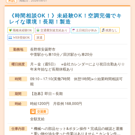
未読
掲載日
2026/08/07
《時間相談OK！》未経験OK！空調完備でキ
レイな環境！長期！製造
職種未経験OK
交通費別途支給あり
土日祝日が休み
残業なし
WEB登録OK
派遣
長野県安曇野市
勤務地
中萱駅から車10分／田沢駅から車20分
月～金（週5日） ※会社カレンダーにより祝日出勤あり☆
曜日頻度
年末年始など長期休暇あり
09:10～17:10(実働7時間 休憩1時間)※☆始業時間相談可
時間
能
【急募】即日～長期
期間
時給1200円 月収例 168,000円
時給
交通費
全額支給
＊機械への部品セット&ボタン操作＊完成品の確認と運搬
仕事内容
＊重い物や油を使った作業はありません＊カンタン作…