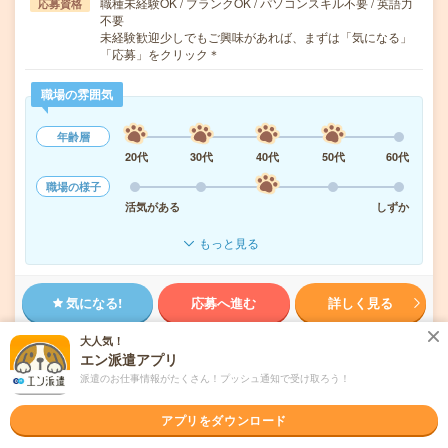
職種未経験OK / ブランクOK / パソコンスキル不要 / 英語力
応募資格
不要
未経験歓迎少しでもご興味があれば、まずは「気になる」
「応募」をクリック＊
職場の雰囲気
年齢層
20代
30代
40代
50代
60代
職場の様子
活気がある
しずか
もっと見る
気になる!
応募へ進む
詳しく見る
大人気！
派遣会社
株式会社メイテックキャスト 松本営業所
エン派遣アプリ
派遣のお仕事情報がたくさん！プッシュ通知で受け取ろう！
未読
掲載日
2026/08/06
アプリをダウンロード
未経験OK！残業ほぼなし！ワイヤーハーネス