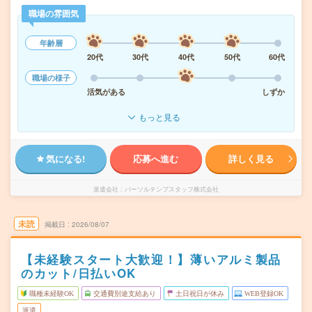
職場の雰囲気
年齢層
20代
30代
40代
50代
60代
職場の様子
活気がある
しずか
もっと見る
気になる!
応募へ進む
詳しく見る
派遣会社
パーソルテンプスタッフ株式会社
未読
掲載日
2026/08/07
【未経験スタート大歓迎！】薄いアルミ製品
のカット/日払いOK
職種未経験OK
交通費別途支給あり
土日祝日が休み
WEB登録OK
派遣