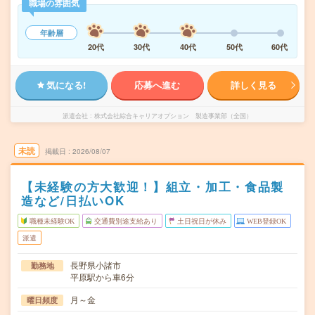
職場の雰囲気
年齢層
20代
30代
40代
50代
60代
気になる!
応募へ進む
詳しく見る
派遣会社
株式会社綜合キャリアオプション 製造事業部（全国）
未読
掲載日
2026/08/07
【未経験の方大歓迎！】組立・加工・食品製
造など/日払いOK
職種未経験OK
交通費別途支給あり
土日祝日が休み
WEB登録OK
派遣
長野県小諸市
勤務地
平原駅から車6分
月～金
曜日頻度