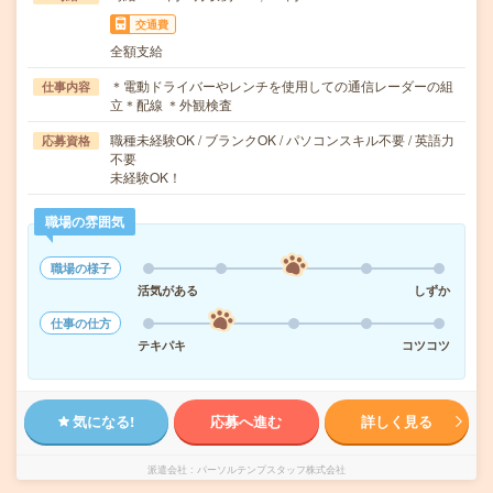
交通費
全額支給
＊電動ドライバーやレンチを使用しての通信レーダーの組
仕事内容
立＊配線 ＊外観検査
職種未経験OK / ブランクOK / パソコンスキル不要 / 英語力
応募資格
不要
未経験OK！
職場の雰囲気
職場の様子
活気がある
しずか
仕事の仕方
テキパキ
コツコツ
気になる!
応募へ進む
詳しく見る
派遣会社
パーソルテンプスタッフ株式会社