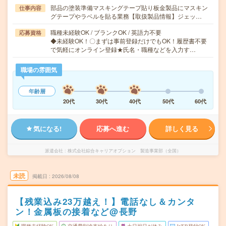
部品の塗装準備マスキングテープ貼り板金製品にマスキン
仕事内容
グテープやラベルを貼る業務【取扱製品情報】ジェッ…
職種未経験OK / ブランクOK / 英語力不要
応募資格
◆未経験OK！〇まずは事前登録だけでもOK！履歴書不要
で気軽にオンライン登録★氏名・職種などを入力す…
職場の雰囲気
年齢層
20代
30代
40代
50代
60代
気になる!
応募へ進む
詳しく見る
派遣会社
株式会社綜合キャリアオプション 製造事業部（全国）
未読
掲載日
2026/08/08
【残業込み23万越え！】電話なし＆カンタ
ン！金属板の接着など@長野