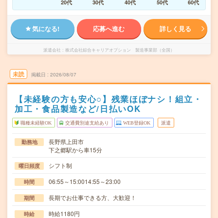
20代
30代
40代
50代
60代
気になる!
応募へ進む
詳しく見る
派遣会社
株式会社綜合キャリアオプション 製造事業部（全国）
未読
掲載日
2026/08/07
【未経験の方も安心○】残業ほぼナシ！組立・
加工・食品製造など/日払いOK
職種未経験OK
交通費別途支給あり
WEB登録OK
派遣
長野県上田市
勤務地
下之郷駅から車15分
シフト制
曜日頻度
06:55～15:0014:55～23:00
時間
長期でお仕事できる方、大歓迎！
期間
時給1180円
時給