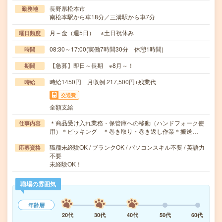
長野県松本市
勤務地
南松本駅から車18分／三溝駅から車7分
月～金（週5日） ※土日祝休み
曜日頻度
08:30～17:00(実働7時間30分 休憩1時間)
時間
【急募】即日～長期 ※8月～！
期間
時給1450円 月収例 217,500円+残業代
時給
交通費
全額支給
＊商品受け入れ業務・保管庫への移動（ハンドフォーク使
仕事内容
用）＊ピッキング ＊巻き取り・巻き返し作業＊搬送…
職種未経験OK / ブランクOK / パソコンスキル不要 / 英語力
応募資格
不要
未経験OK！
職場の雰囲気
年齢層
20代
30代
40代
50代
60代