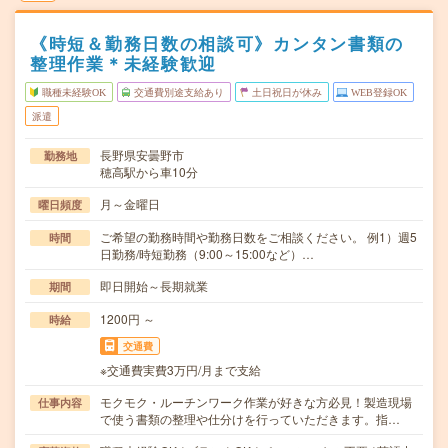
《時短＆勤務日数の相談可》カンタン書類の
整理作業＊未経験歓迎
職種未経験OK
交通費別途支給あり
土日祝日が休み
WEB登録OK
派遣
長野県安曇野市
勤務地
穂高駅から車10分
月～金曜日
曜日頻度
ご希望の勤務時間や勤務日数をご相談ください。 例1）週5
時間
日勤務/時短勤務（9:00～15:00など）…
即日開始～長期就業
期間
1200円 ～
時給
交通費
※交通費実費3万円/月まで支給
モクモク・ルーチンワーク作業が好きな方必見！製造現場
仕事内容
で使う書類の整理や仕分けを行っていただきます。指…