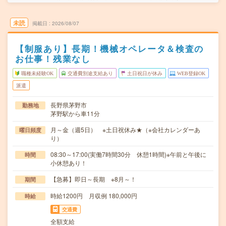
未読
掲載日
2026/08/07
【制服あり】長期！機械オペレータ＆検査の
お仕事！残業なし
職種未経験OK
交通費別途支給あり
土日祝日が休み
WEB登録OK
派遣
長野県茅野市
勤務地
茅野駅から車11分
月～金（週5日） ※土日祝休み★（※会社カレンダーあ
曜日頻度
り）
08:30～17:00(実働7時間30分 休憩1時間)※午前と午後に
時間
小休憩あり！
【急募】即日～長期 ※8月～！
期間
時給1200円 月収例 180,000円
時給
交通費
全額支給