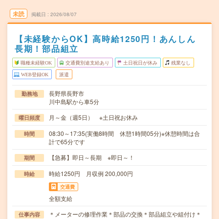
未読
掲載日
2026/08/07
【未経験からOK】高時給1250円！あんしん
長期！部品組立
職種未経験OK
交通費別途支給あり
土日祝日が休み
残業なし
WEB登録OK
派遣
長野県長野市
勤務地
川中島駅から車5分
月～金（週5日） ※土日祝お休み
曜日頻度
08:30～17:35(実働8時間 休憩1時間05分)※休憩時間は合
時間
計で65分です
【急募】即日～長期 ※即日～！
期間
時給1250円 月収例 200,000円
時給
交通費
全額支給
＊メーターの修理作業＊部品の交換＊部品組立や組付け＊
仕事内容