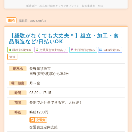
派遣会社
株式会社綜合キャリアオプション 製造事業部（全国）
未読
掲載日
2026/08/08
【経験がなくても大丈夫＊】組立・加工・食
品製造など/日払いOK
職種未経験OK
交通費別途支給あり
土日祝日が休み
WEB登録OK
派遣
長野県須坂市
勤務地
日野(長野県)駅から車6分
月～金
曜日頻度
08:20～17:15
時間
長期でお仕事できる方、大歓迎！
期間
時給1200円
時給
交通費
交通費規定内支給