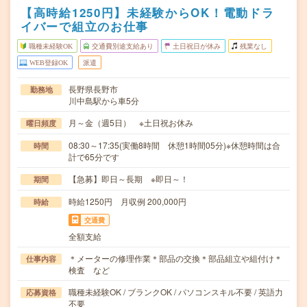
【高時給1250円】未経験からOK！電動ドラ
イバーで組立のお仕事
職種未経験OK
交通費別途支給あり
土日祝日が休み
残業なし
WEB登録OK
派遣
長野県長野市
勤務地
川中島駅から車5分
月～金（週5日） ※土日祝お休み
曜日頻度
08:30～17:35(実働8時間 休憩1時間05分)※休憩時間は合
時間
計で65分です
【急募】即日～長期 ※即日～！
期間
時給1250円 月収例 200,000円
時給
交通費
全額支給
＊メーターの修理作業＊部品の交換＊部品組立や組付け＊
仕事内容
検査 など
職種未経験OK / ブランクOK / パソコンスキル不要 / 英語力
応募資格
不要