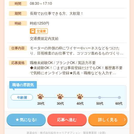
08:30～17:10
時間
長期でお仕事できる方、大歓迎！
期間
時給1250円
時給
交通費
交通費規定内支給
モーターの外側の枠にワイヤーやハーネスなどをつけた
仕事内容
り、目視検査のお仕事です。コツコツ進めるものづくり…
職種未経験OK / ブランクOK / 英語力不要
応募資格
◆未経験OK！〇まずは事前登録だけでもOK！履歴書不要
で気軽にオンライン登録★氏名・職種などを入力す…
職場の雰囲気
年齢層
20代
30代
40代
50代
60代
気になる!
応募へ進む
詳しく見る
派遣会社
株式会社綜合キャリアオプション 製造事業部（全国）