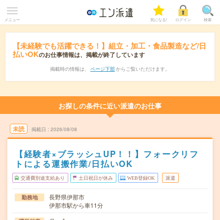
メニュー
気になる!
ログイン
検索
【未経験でも活躍できる！】組立・加工・食品製造など/日
払いOK
のお仕事情報は、掲載が終了しています
掲載時の情報は、
ページ下部
からご覧いただけます。
お探しの条件に近い派遣のお仕事
未読
掲載日
2026/08/08
【経験者×ブラッシュUP！！】フォークリフ
トによる運搬作業/日払いOK
交通費別途支給あり
土日祝日が休み
WEB登録OK
派遣
長野県伊那市
勤務地
伊那市駅から車11分