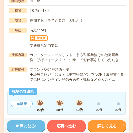
月～金
曜日頻度
08:25～17:25
時間
長期でお仕事できる方、大歓迎！
期間
時給1150円
時給
交通費
交通費規定内支給
カウンターフォークリフトによる運搬業務その他周辺業
仕事内容
務。ほぼフォークリフトに乗ってお仕事をしていただき…
ブランクOK / 英語力不要
応募資格
◆経験者歓迎！〇まずは事前登録だけでもOK！履歴書不要
で気軽にオンライン登録★氏名・職種などを入力す…
職場の雰囲気
年齢層
20代
30代
40代
50代
60代
気になる!
応募へ進む
詳しく見る