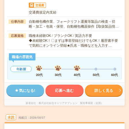
交通費
交通費規定内支給
自動梱包機作業、フォークリフト運搬等製品の検査・切
仕事内容
断・加工・包装・保管、自動梱包機器操作【取扱製品情…
職種未経験OK / ブランクOK / 英語力不要
応募資格
◆未経験OK！〇まずは事前登録だけでもOK！履歴書不要
で気軽にオンライン登録★氏名・職種などを入力す…
職場の雰囲気
年齢層
20代
30代
40代
50代
60代
気になる!
応募へ進む
詳しく見る
派遣会社
株式会社綜合キャリアオプション 製造事業部（全国）
未読
掲載日
2026/08/07