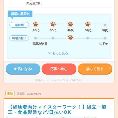
未経験OK！
職場の雰囲気
年齢層
20代
30代
40代
50代
60代
職場の様子
活気がある
しずか
もっと見る
気になる!
応募へ進む
詳しく見る
派遣会社
パーソルテンプスタッフ株式会社
未読
掲載日
2026/08/06
【経験者向けマイスターワーク！】組立・加
工・食品製造など/日払いOK