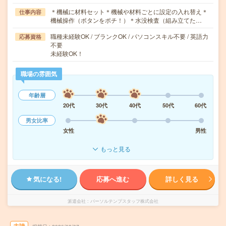
＊機械に材料セット＊機械や材料ごとに設定の入れ替え＊
仕事内容
機械操作（ボタンをポチ！）＊水没検査（組み立てた…
職種未経験OK / ブランクOK / パソコンスキル不要 / 英語力
応募資格
不要
未経験OK！
職場の雰囲気
年齢層
20代
30代
40代
50代
60代
男女比率
女性
男性
もっと見る
気になる!
応募へ進む
詳しく見る
派遣会社
パーソルテンプスタッフ株式会社