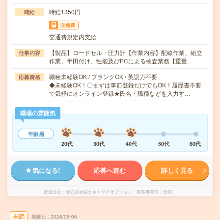
時給1350円
時給
交通費
交通費規定内支給
【製品】ロードセル・圧力計【作業内容】配線作業、組立
仕事内容
作業、半田付け、性能及びPCによる検査業務【重量…
職種未経験OK / ブランクOK / 英語力不要
応募資格
◆未経験OK！〇まずは事前登録だけでもOK！履歴書不要
で気軽にオンライン登録★氏名・職種などを入力す…
職場の雰囲気
年齢層
20代
30代
40代
50代
60代
気になる!
応募へ進む
詳しく見る
派遣会社
株式会社綜合キャリアオプション 製造事業部（全国）
未読
掲載日
2026/08/06