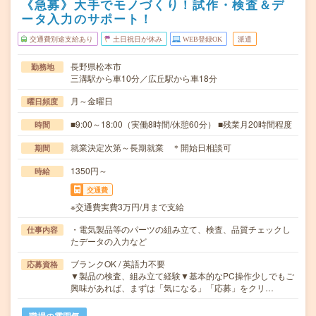
《急募》大手でモノづくり！試作・検査＆デ
ータ入力のサポート！
交通費別途支給あり
土日祝日が休み
WEB登録OK
派遣
長野県松本市
勤務地
三溝駅から車10分／広丘駅から車18分
月～金曜日
曜日頻度
■9:00～18:00（実働8時間/休憩60分） ■残業月20時間程度
時間
就業決定次第～長期就業 ＊開始日相談可
期間
1350円～
時給
交通費
※交通費実費3万円/月まで支給
・電気製品等のパーツの組み立て、検査、品質チェックし
仕事内容
たデータの入力など
ブランクOK / 英語力不要
応募資格
▼製品の検査、組み立て経験▼基本的なPC操作少しでもご
興味があれば、まずは「気になる」「応募」をクリ…