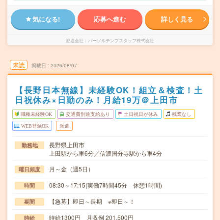
気になる!
応募へ進む
詳しく見る
派遣会社
パーソルテンプスタッフ株式会社
未読
掲載日
2026/08/07
【長野日本無線】未経験OK！組立＆検査！土
日祝休み×日勤のみ！月給19万＠上田市
職種未経験OK
交通費別途支給あり
土日祝日が休み
残業なし
WEB登録OK
派遣
長野県上田市
勤務地
上田駅から車6分／信濃国分寺駅から車4分
月～金（週5日）
曜日頻度
08:30～17:15(実働7時間45分 休憩1時間)
時間
【急募】即日～長期 ※即日～！
期間
時給1300円 月収例 201,500円
時給