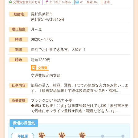
交通費別途支給あり
土日祝日が休み
WEB登録OK
派遣
長野県茅野市
勤務地
茅野駅から徒歩15分
月～金
曜日頻度
08:30～17:00
時間
長期でお仕事できる方、大歓迎！
期間
時給1250円
時給
交通費
交通費規定内支給
部品の受入、検品、運搬、PCでの簡単な入力をお願いしま
仕事内容
す。【取扱製品情報】半導体製造装置≪待遇・福利…
ブランクOK / 英語力不要
応募資格
◆経験者歓迎！〇まずは事前登録だけでもOK！履歴書不要
で気軽にオンライン登録★氏名・職種などを入力す…
職場の雰囲気
年齢層