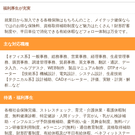
福利厚生が充実
就業日から加入できる各種保険はもちろんのこと、メイテック健保なら
ではのお得な保険料、資格取得補助制度など魅力はたくさん！財形貯蓄
制度や、半日単位で消化できる有給休暇などフォロー体制は万全です。
主な対応職種
【オフィス系】一般事務、総務事務、営業事務、経理事務、生産管理事
務、購買事務、調達管理事務、貿易事務、英文事務、翻訳・通訳、デー
タ入力、ヘルプデスク、WEB制作、製品マニュアル制作、DTPオペレ
ーター 【技術系】機械設計、電気設計、システム設計、生産技術
【テクニカル系】設計補助、CADオペレーター、評価、実験・計測・解
析...など
待遇・福利厚生
各種社会保険完備、ストレスチェック、育児・介護休業・看護休暇制
度、無料健康診断、特定健診・人間ドック、子宮がん・乳がん検診補
助・インフルエンザ予防接種補助、慶弔祝い金・見舞金制度、無料パソ
コン研修室利用制度、eラーニング(無料)・通信教育制度、資格取得補助
制度、財形貯蓄制度、有給休暇及び半日有給休暇、ベネフィットステー