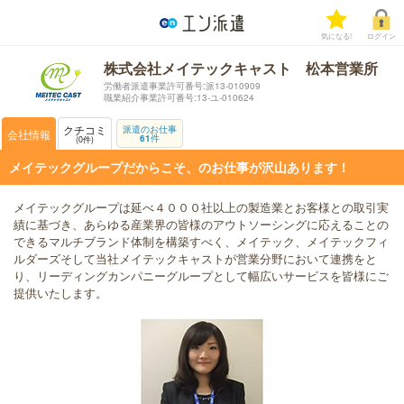
気になる!
ログイン
株式会社メイテックキャスト 松本営業所
労働者派遣事業許可番号:派13-010909
職業紹介事業許可番号:13‐ユ-010624
クチコミ
派遣のお仕事
会社情報
61
件
0
件
メイテックグループだからこそ、のお仕事が沢山あります！
メイテックグループは延べ４０００社以上の製造業とお客様との取引実
績に基づき、あらゆる産業界の皆様のアウトソーシングに応えることの
できるマルチブランド体制を構築すべく、メイテック、メイテックフィ
ルダーズそして当社メイテックキャストが営業分野において連携をと
り、リーディングカンパニーグループとして幅広いサービスを皆様にご
提供いたします。