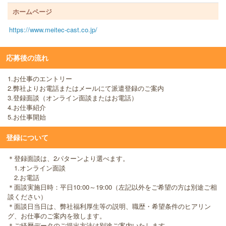
ホームページ
https://www.meitec-cast.co.jp/
応募後の流れ
1.お仕事のエントリー
2.弊社よりお電話またはメールにて派遣登録のご案内
3.登録面談（オンライン面談またはお電話）
4.お仕事紹介
5.お仕事開始
登録について
＊登録面談は、2パターンより選べます。
1.オンライン面談
2.お電話
＊面談実施日時：平日10:00～19:00（左記以外をご希望の方は別途ご相
談ください）
＊面談日当日は、弊社福利厚生等の説明、職歴・希望条件のヒアリン
グ、お仕事のご案内を致します。
＊ご経歴データのご提出方法は別途ご案内いたします。