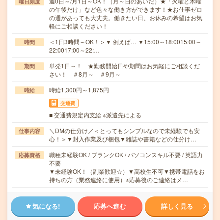
週0日～/月1日～OK！（月～日のあいだ）★「火曜と木曜
曜日頻度
の午後だけ」など色々な働き方ができます！★お仕事ゼロ
の週があっても大丈夫。働きたい日、お休みの希望はお気
軽にご相談ください！
＜1日3時間～OK！＞▼ 例えば… ▼15:00～18:0015:00～
時間
22:0017:00～22:…
単発1日～！ ★勤務開始日や期間はお気軽にご相談くだ
期間
さい！ ＃8月～ ＃9月～
時給1,300円～1,875円
時給
交通費
■ 交通費規定内支給 ※派遣先による
＼DMの仕分け／＜とってもシンプルなので未経験でも安
仕事内容
心！＞▼封入作業及び梱包▼雑誌や書籍などの仕分け…
職種未経験OK / ブランクOK / パソコンスキル不要 / 英語力
応募資格
不要
▼未経験OK！（副業歓迎☆）▼高校生不可▼携帯電話をお
持ちの方（業務連絡に使用）※応募後のご連絡はメ…
気になる!
応募へ進む
詳しく見る