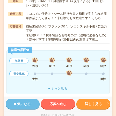
1333円～1666円＋初勤務手当（※規定による）★翌日払
時給
い・週払いOK！
＼コスメの仕分け・シール貼り作業／初日で覚えられる簡
仕事内容
単作業がたくさん！＊未経験でも大歓迎です＊＼その…
職種未経験OK / ブランクOK / パソコンスキル不要 / 英語力
応募資格
不要
未経験OK！＊携帯電話をお持ちの方（連絡に必要なため）
＊高校生不可【雇用契約が30日以内の派遣は下記…
職場の雰囲気
年齢層
20代
30代
40代
50代
60代
男女比率
女性
男性
もっと見る
気になる!
応募へ進む
詳しく見る
派遣会社
日本トスコム株式会社