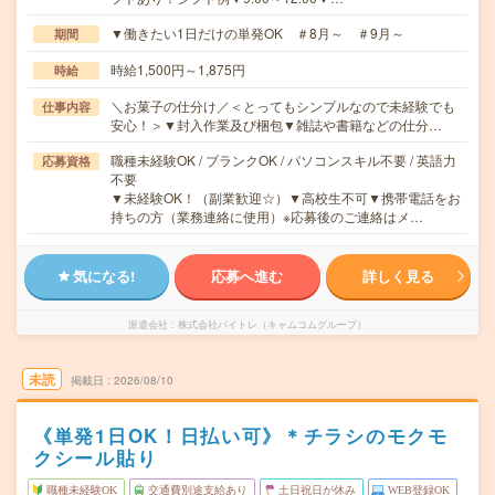
▼働きたい1日だけの単発OK ＃8月～ ＃9月～
期間
時給1,500円～1,875円
時給
＼お菓子の仕分け／＜とってもシンプルなので未経験でも
仕事内容
安心！＞▼封入作業及び梱包▼雑誌や書籍などの仕分…
職種未経験OK / ブランクOK / パソコンスキル不要 / 英語力
応募資格
不要
▼未経験OK！（副業歓迎☆）▼高校生不可▼携帯電話をお
持ちの方（業務連絡に使用）※応募後のご連絡はメ…
気になる!
応募へ進む
詳しく見る
派遣会社
株式会社バイトレ（キャムコムグループ）
未読
掲載日
2026/08/10
《単発1日OK！日払い可》＊チラシのモクモ
クシール貼り
職種未経験OK
交通費別途支給あり
土日祝日が休み
WEB登録OK