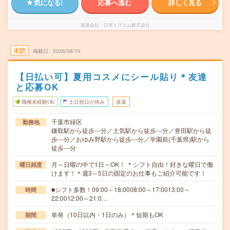
気になる!
応募へ進む
詳しく見る
派遣会社
日本トスコム株式会社
未読
掲載日
2026/08/10
【日払い可】夏用コスメにシール貼り＊友達
と応募OK
職種未経験OK
土日祝日が休み
派遣
千葉市緑区
勤務地
鎌取駅から徒歩---分／土気駅から徒歩---分／誉田駅から徒
歩---分／おゆみ野駅から徒歩---分／学園前(千葉県)駅から
徒歩---分
月～日曜の中で1日～OK！ ＊シフト自由！好きな曜日で働
曜日頻度
けます！＊週3～5日の固定のお仕事もご紹介可能です！
■シフト多数！09:00～18:0008:00～17:0013:00～
時間
22:0012:00～21:0…
単発（10日以内・1日のみ）＊短期もOK
期間