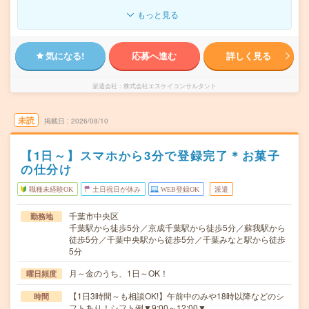
もっと見る
気になる!
応募へ進む
詳しく見る
派遣会社
株式会社エスケイコンサルタント
未読
掲載日
2026/08/10
【1日～】スマホから3分で登録完了＊お菓子
の仕分け
職種未経験OK
土日祝日が休み
WEB登録OK
派遣
千葉市中央区
勤務地
千葉駅から徒歩5分／京成千葉駅から徒歩5分／蘇我駅から
徒歩5分／千葉中央駅から徒歩5分／千葉みなと駅から徒歩
5分
月～金のうち、1日～OK！
曜日頻度
【1日3時間～も相談OK!】午前中のみや18時以降などのシ
時間
フトあり！シフト例▼9:00～12:00▼…