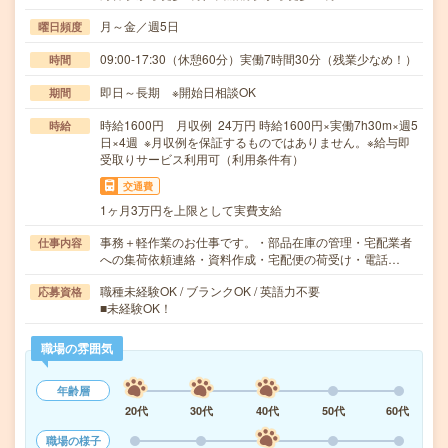
月～金／週5日
曜日頻度
09:00-17:30（休憩60分）実働7時間30分（残業少なめ！）
時間
即日～長期 ※開始日相談OK
期間
時給1600円 月収例 24万円 時給1600円×実働7h30m×週5
時給
日×4週 ※月収例を保証するものではありません。※給与即
受取りサービス利用可（利用条件有）
交通費
1ヶ月3万円を上限として実費支給
事務＋軽作業のお仕事です。・部品在庫の管理・宅配業者
仕事内容
への集荷依頼連絡・資料作成・宅配便の荷受け・電話…
職種未経験OK / ブランクOK / 英語力不要
応募資格
■未経験OK！
職場の雰囲気
年齢層
20代
30代
40代
50代
60代
職場の様子