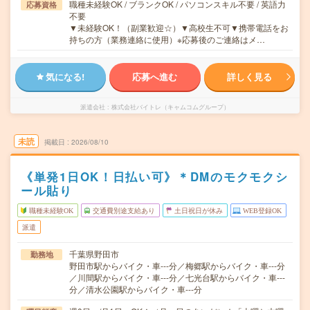
職種未経験OK / ブランクOK / パソコンスキル不要 / 英語力
応募資格
不要
▼未経験OK！（副業歓迎☆）▼高校生不可▼携帯電話をお
持ちの方（業務連絡に使用）※応募後のご連絡はメ…
気になる!
応募へ進む
詳しく見る
派遣会社
株式会社バイトレ（キャムコムグループ）
未読
掲載日
2026/08/10
《単発1日OK！日払い可》＊DMのモクモクシ
ール貼り
職種未経験OK
交通費別途支給あり
土日祝日が休み
WEB登録OK
派遣
千葉県野田市
勤務地
野田市駅からバイク・車---分／梅郷駅からバイク・車---分
／川間駅からバイク・車---分／七光台駅からバイク・車---
分／清水公園駅からバイク・車---分