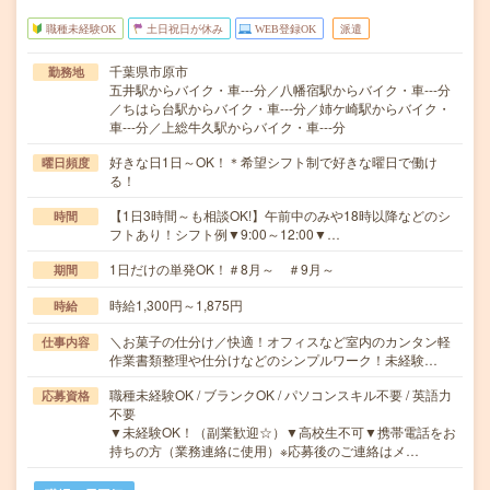
職種未経験OK
土日祝日が休み
WEB登録OK
派遣
千葉県市原市
勤務地
五井駅からバイク・車---分／八幡宿駅からバイク・車---分
／ちはら台駅からバイク・車---分／姉ケ崎駅からバイク・
車---分／上総牛久駅からバイク・車---分
好きな日1日～OK！＊希望シフト制で好きな曜日で働け
曜日頻度
る！
【1日3時間～も相談OK!】午前中のみや18時以降などのシ
時間
フトあり！シフト例▼9:00～12:00▼…
1日だけの単発OK！＃8月～ ＃9月～
期間
時給1,300円～1,875円
時給
＼お菓子の仕分け／快適！オフィスなど室内のカンタン軽
仕事内容
作業書類整理や仕分けなどのシンプルワーク！未経験…
職種未経験OK / ブランクOK / パソコンスキル不要 / 英語力
応募資格
不要
▼未経験OK！（副業歓迎☆）▼高校生不可▼携帯電話をお
持ちの方（業務連絡に使用）※応募後のご連絡はメ…