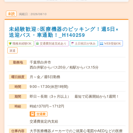
未読
掲載日
2026/08/10
未経験歓迎○医療機器のピッキング！週5日×
送迎バス・車通勤！_H140259
職種未経験OK
交通費別途支給あり
土日祝日が休み
WEB登録OK
派遣
千葉県白井市
勤務地
西白井駅からバス20分／柏駅からバス15分
月～金／週5日勤務
曜日頻度
9:00～17:30(休憩1時間)
時間
即日～長期（3ヶ月以上） 最短で応募開始から1週間！
期間
時給1370円～1712円
時給
交通費
交通費規定内支給
大手医療機器メーカーでのご就業心電図やAEDなどの医療
仕事内容