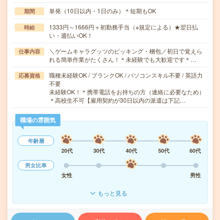
単発（10日以内・1日のみ）＊短期もOK
期間
1333円～1666円＋初勤務手当（※規定による）★翌日払
時給
い・週払いOK！
＼ゲームキャラグッツのピッキング・梱包／初日で覚えら
仕事内容
れる簡単作業がたくさん！＊未経験でも大歓迎です＊…
職種未経験OK / ブランクOK / パソコンスキル不要 / 英語力
応募資格
不要
未経験OK！＊携帯電話をお持ちの方（連絡に必要なため）
＊高校生不可【雇用契約が30日以内の派遣は下記…
職場の雰囲気
年齢層
20代
30代
40代
50代
60代
男女比率
女性
男性
もっと見る