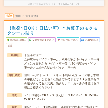
派遣会社
株式会社バイトレ（キャムコムグループ）
未読
掲載日
2026/08/10
《単発1日OK！日払い可》＊お菓子のモクモ
クシール貼り
職種未経験OK
交通費別途支給あり
土日祝日が休み
WEB登録OK
派遣
千葉県市原市
勤務地
五井駅からバイク・車---分／八幡宿駅からバイク・車---分
／ちはら台駅からバイク・車---分／姉ケ崎駅からバイク・
車---分／上総牛久駅からバイク・車---分
週0日～/月1日～OK！（月～日のあいだ）★「火曜と木曜
曜日頻度
の午後だけ」など色々な働き方ができます！★お仕事ゼロ
の週があっても大丈夫。働きたい日、お休みの希望はお気
軽にご相談ください！
＜1日3時間～OK！＞▼ 例えば… ▼15:00～18:0015:00～
時間
22:0017:00～22:…
単発1日～！ ★勤務開始日や期間はお気軽にご相談くだ
期間