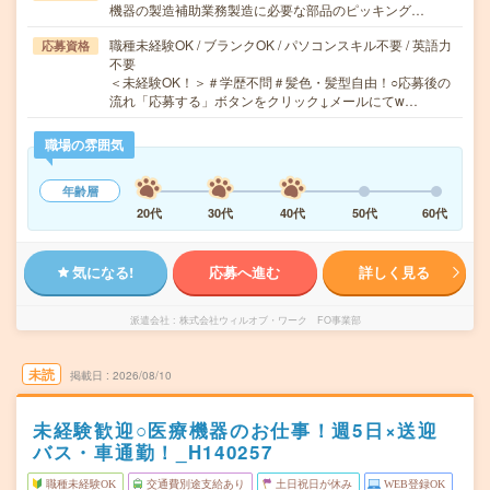
機器の製造補助業務製造に必要な部品のピッキング…
職種未経験OK / ブランクOK / パソコンスキル不要 / 英語力
応募資格
不要
＜未経験OK！＞＃学歴不問＃髪色・髪型自由！○応募後の
流れ「応募する」ボタンをクリック↓メールにてw…
職場の雰囲気
年齢層
20代
30代
40代
50代
60代
気になる!
応募へ進む
詳しく見る
派遣会社
株式会社ウィルオブ・ワーク FO事業部
未読
掲載日
2026/08/10
未経験歓迎○医療機器のお仕事！週5日×送迎
バス・車通勤！_H140257
職種未経験OK
交通費別途支給あり
土日祝日が休み
WEB登録OK