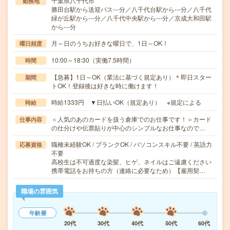
千葉県八千代市
勤務地
勝田台駅から送迎バス---分／八千代台駅から---分／八千代
緑が丘駅から---分／八千代中央駅から---分／京成大和田駅
から---分
月～日のうちお好きな曜日で、1日～OK！
曜日頻度
10:00～18:30（実働7.5時間）
時間
【急募】1日～OK（業法に基づく規定あり）＊即日スター
期間
トOK！登録後は好きな時に働けます！
時給1333円 ▼日払いOK（規定あり） ※規定による
時給
＜人気のあのカードを扱う倉庫でのお仕事です！＞カード
仕事内容
の仕分けや伝票貼りが中心のシンプルなお仕事なので…
職種未経験OK / ブランクOK / パソコンスキル不要 / 英語力
応募資格
不要
高校生は不可過度な染髪、ヒゲ、ネイルはご遠慮ください
携帯電話をお持ちの方（連絡に必要なため）【雇用契…
職場の雰囲気
年齢層
20代
30代
40代
50代
60代