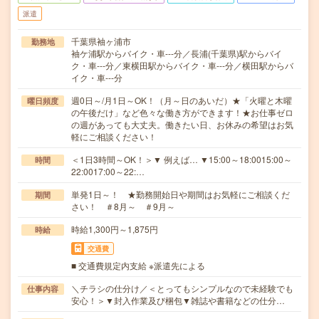
派遣
千葉県袖ヶ浦市
勤務地
袖ケ浦駅からバイク・車---分／長浦(千葉県)駅からバイ
ク・車---分／東横田駅からバイク・車---分／横田駅からバ
イク・車---分
週0日～/月1日～OK！（月～日のあいだ）★「火曜と木曜
曜日頻度
の午後だけ」など色々な働き方ができます！★お仕事ゼロ
の週があっても大丈夫。働きたい日、お休みの希望はお気
軽にご相談ください！
＜1日3時間～OK！＞▼ 例えば… ▼15:00～18:0015:00～
時間
22:0017:00～22:…
単発1日～！ ★勤務開始日や期間はお気軽にご相談くだ
期間
さい！ ＃8月～ ＃9月～
時給1,300円～1,875円
時給
交通費
■ 交通費規定内支給 ※派遣先による
＼チラシの仕分け／＜とってもシンプルなので未経験でも
仕事内容
安心！＞▼封入作業及び梱包▼雑誌や書籍などの仕分…