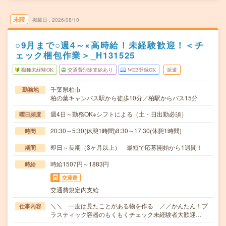
未読
掲載日
2026/08/10
○9月まで○週4～×高時給！未経験歓迎！＜チ
ェック梱包作業＞_H131525
職種未経験OK
交通費別途支給あり
WEB登録OK
派遣
千葉県柏市
勤務地
柏の葉キャンパス駅から徒歩10分／柏駅からバス15分
週4日～勤務OK※シフトによる（土・日出勤必須）
曜日頻度
20:30～5:30(休憩1時間)8:30～17:30(休憩1時間)
時間
即日～長期（3ヶ月以上） 最短で応募開始から1週間！
期間
時給1507円～1883円
時給
交通費
交通費規定内支給
＼＼ 一度は見たことがある物を作る ／／かんたん！プ
仕事内容
ラスティック容器のもくもくチェック未経験者大歓迎…