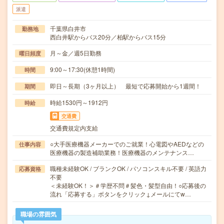
派遣
千葉県白井市
勤務地
西白井駅からバス20分／柏駅からバス15分
月～金／週5日勤務
曜日頻度
9:00～17:30(休憩1時間)
時間
即日～長期（3ヶ月以上） 最短で応募開始から1週間！
期間
時給1530円～1912円
時給
交通費
交通費規定内支給
○大手医療機器メーカーでのご就業！心電図やAEDなどの
仕事内容
医療機器の製造補助業務！医療機器のメンテナンス…
職種未経験OK / ブランクOK / パソコンスキル不要 / 英語力
応募資格
不要
＜未経験OK！＞＃学歴不問＃髪色・髪型自由！○応募後の
流れ「応募する」ボタンをクリック↓メールにてw…
職場の雰囲気