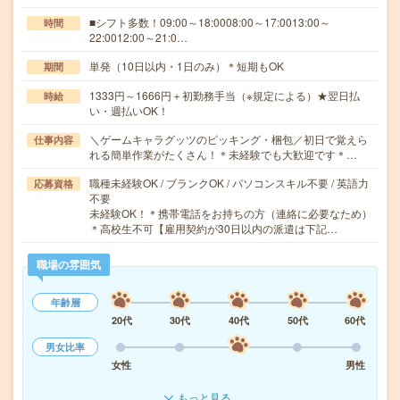
■シフト多数！09:00～18:0008:00～17:0013:00～
時間
22:0012:00～21:0…
単発（10日以内・1日のみ）＊短期もOK
期間
1333円～1666円＋初勤務手当（※規定による）★翌日払
時給
い・週払いOK！
＼ゲームキャラグッツのピッキング・梱包／初日で覚えら
仕事内容
れる簡単作業がたくさん！＊未経験でも大歓迎です＊…
職種未経験OK / ブランクOK / パソコンスキル不要 / 英語力
応募資格
不要
未経験OK！＊携帯電話をお持ちの方（連絡に必要なため）
＊高校生不可【雇用契約が30日以内の派遣は下記…
職場の雰囲気
年齢層
20代
30代
40代
50代
60代
男女比率
女性
男性
もっと見る