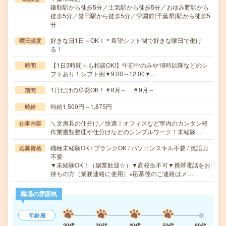
鎌取駅から徒歩5分／土気駅から徒歩5分／おゆみ野駅から
徒歩5分／誉田駅から徒歩5分／学園前(千葉県)駅から徒歩5
分
好きな日1日～OK！＊希望シフト制で好きな曜日で働け
曜日頻度
る！
【1日3時間～も相談OK!】午前中のみや18時以降などのシ
時間
フトあり！シフト例▼9:00～12:00▼…
1日だけの単発OK！＃8月～ ＃9月～
期間
時給1,500円～1,875円
時給
＼文房具の仕分け／快適！オフィスなど室内のカンタン軽
仕事内容
作業書類整理や仕分けなどのシンプルワーク！未経験…
職種未経験OK / ブランクOK / パソコンスキル不要 / 英語力
応募資格
不要
▼未経験OK！（副業歓迎☆）▼高校生不可▼携帯電話をお
持ちの方（業務連絡に使用）※応募後のご連絡はメ…
職場の雰囲気
年齢層
20代
30代
40代
50代
60代