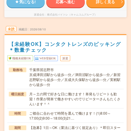
気になる!
応募へ進む
詳しく見る
派遣会社
株式会社バイトレ（キャムコムグループ）
未読
掲載日
2026/08/10
【未経験OK】コンタクトレンズのピッキング
＊数量チェック
職種未経験OK
WEB登録OK
派遣
千葉県習志野市
勤務地
京成津田沼駅から徒歩---分／津田沼駅から徒歩---分／新習
志野駅から徒歩---分／京成大久保駅から徒歩---分／実籾駅
から徒歩---分
月～土の間で好きな日に働けます！単発もリピートも歓
曜日頻度
迎！作業が簡単で働きやすいのでリピーターさんもたくさ
んいます＾＾
ご都合に合わせて時間を選んで働けます！(1)8:00～
時間
17:00(2)9:00～18:00(3)21…
【急募】1日～OK（業法に基づく規定あり）＊即日スター
期間