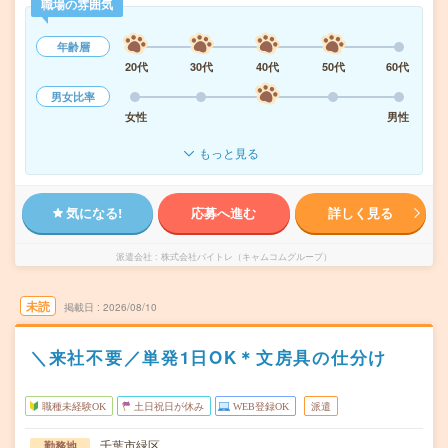
職場の雰囲気
年齢層
20代
30代
40代
50代
60代
男女比率
女性
男性
もっと見る
気になる!
応募へ進む
詳しく見る
派遣会社
株式会社バイトレ（キャムコムグループ）
未読
掲載日
2026/08/10
＼来社不要／単発1日OK＊文房具の仕分け
職種未経験OK
土日祝日が休み
WEB登録OK
派遣
千葉市緑区
勤務地