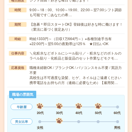
曜日頻度
9:00～18：00、10:00～19:00、22:00～翌7:00シフト調節
時間
も可能です〇あなたの希…
【急募＊即日スタートOK】登録後は好きな時に働けます！
期間
（業法に基づく規定あり）
時給1333円～（日収1万664円～）※各種別途手当有
時給
※22:00円～翌5:00の夜勤帯は125％ ★日払いOK
＼化粧水などボトルにシール貼り／・粧水などのボトルの
仕事内容
ラベル貼り・化粧品と販促品のセット作業などモクモ…
職種未経験OK / ブランクOK / パソコンスキル不要 / 英語力
応募資格
不要
高校生は不可過度な染髪、ヒゲ、ネイルはご遠慮ください
携帯電話をお持ちの方（連絡に必要なため）【雇用契…
職場の雰囲気
年齢層
20代
30代
40代
50代
60代
男女比率
女性
男性