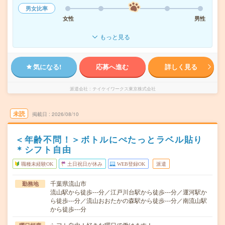
男女比率
女性
男性
もっと見る
気になる!
応募へ進む
詳しく見る
派遣会社
テイケイワークス東京株式会社
未読
掲載日
2026/08/10
＜年齢不問！＞ボトルにぺたっとラベル貼り
＊シフト自由
職種未経験OK
土日祝日が休み
WEB登録OK
派遣
千葉県流山市
勤務地
流山駅から徒歩---分／江戸川台駅から徒歩---分／運河駅か
ら徒歩---分／流山おおたかの森駅から徒歩---分／南流山駅
から徒歩---分
シフト自由！好きな曜日で働けます！