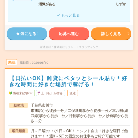
活気がある
しずか
もっと見る
気になる!
応募へ進む
詳しく見る
派遣会社
株式会社リクルートスタッフィング
未読
掲載日
2026/08/10
【日払いOK】雑貨にペタッとシール貼り＊好
きな時間に好きな場所で稼げる！
職種未経験OK
土日祝日が休み
派遣
千葉県市川市
勤務地
市川駅から徒歩---分／二俣新町駅から徒歩---分／本八幡(総
武線)駅から徒歩---分／行徳駅から徒歩---分／妙典駅から徒
歩---分
月～日曜の中で1日～OK！ ＊シフト自由！好きな曜日で働
曜日頻度
けます！＊週3～5日の固定のお仕事もご紹介可能です！