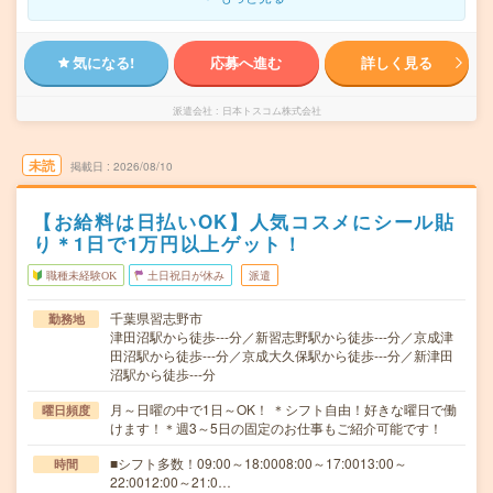
気になる!
応募へ進む
詳しく見る
派遣会社
日本トスコム株式会社
未読
掲載日
2026/08/10
【お給料は日払いOK】人気コスメにシール貼
り＊1日で1万円以上ゲット！
職種未経験OK
土日祝日が休み
派遣
千葉県習志野市
勤務地
津田沼駅から徒歩---分／新習志野駅から徒歩---分／京成津
田沼駅から徒歩---分／京成大久保駅から徒歩---分／新津田
沼駅から徒歩---分
月～日曜の中で1日～OK！ ＊シフト自由！好きな曜日で働
曜日頻度
けます！＊週3～5日の固定のお仕事もご紹介可能です！
■シフト多数！09:00～18:0008:00～17:0013:00～
時間
22:0012:00～21:0…