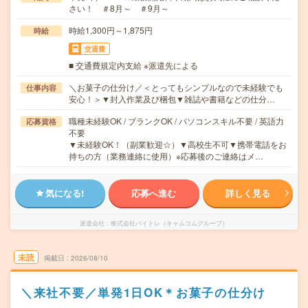
さい！ ＃8月～ ＃9月～
時給1,300円～1,875円
時給
交通費
■ 交通費規定内支給 ※派遣先による
＼お菓子の仕分け／＜とってもシンプルなので未経験でも
仕事内容
安心！＞▼封入作業及び梱包▼雑誌や書籍などの仕分…
職種未経験OK / ブランクOK / パソコンスキル不要 / 英語力
応募資格
不要
▼未経験OK！（副業歓迎☆）▼高校生不可▼携帯電話をお
持ちの方（業務連絡に使用）※応募後のご連絡はメ…
気になる!
応募へ進む
詳しく見る
派遣会社
株式会社バイトレ（キャムコムグループ）
未読
掲載日
2026/08/10
＼来社不要／単発1日OK＊お菓子の仕分け