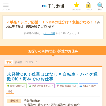
メニュー
気になる!
ログイン
検索
＜単発＊シニア応援！！＞DMの仕分け＊負担少なめ！！
の
お仕事情報は、掲載が終了しています
掲載時の情報は、
ページ下部
からご覧いただけます。
お探しの条件に近い派遣のお仕事
未読
掲載日
2026/08/10
未経験OK！残業ほぼなし▼自転車・バイク通
勤OK＊海神でのお仕事
職種未経験OK
交通費別途支給あり
土日祝日が休み
WEB登録OK
派遣
千葉県船橋市
勤務地
海神駅から徒歩8分／西船橋駅から徒歩15分