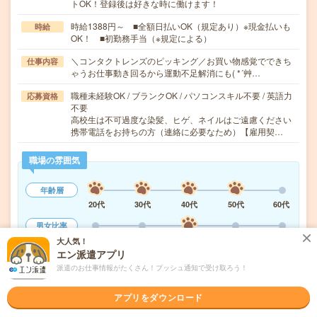
トOK！登録後は好きな時に働けます！
時給1388円～ ■全額日払いOK（規定あり）※現金払いも
時給
OK！ ■初勤務手当（※規定による）
＼コンタクトレンズのピッキング／お買い物感覚でできち
仕事内容
ゃうお仕事動き回るから運動不足解消にも( *´艸…
職種未経験OK / ブランクOK / パソコンスキル不要 / 英語力
応募資格
不要
高校生は不可過度な染髪、ヒゲ、ネイルはご遠慮ください
携帯電話をお持ちの方（連絡に必要なため）【雇用契…
職場の雰囲気
年齢層
20代
30代
40代
50代
60代
男女比率
女性
男性
大人気！
エン派遣アプリ
もっと見る
派遣のお仕事情報がたくさん！プッシュ通知で受け取ろう！
アプリをダウンロード
気になる!
応募へ進む
詳しく見る