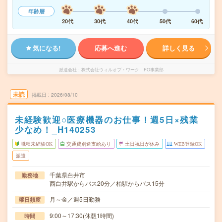
年齢層
20代
30代
40代
50代
60代
気になる!
応募へ進む
詳しく見る
派遣会社
株式会社ウィルオブ・ワーク FO事業部
未読
掲載日
2026/08/10
未経験歓迎○医療機器のお仕事！週5日×残業
少なめ！_H140253
職種未経験OK
交通費別途支給あり
土日祝日が休み
WEB登録OK
派遣
千葉県白井市
勤務地
西白井駅からバス20分／柏駅からバス15分
月～金／週5日勤務
曜日頻度
9:00～17:30(休憩1時間)
時間