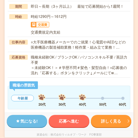
即日～長期（3ヶ月以上） 最短で応募開始から1週間！
期間
時給1290円～1612円
時給
交通費
交通費規定内支給
○大手医療機器メーカーでのご就業！心電図やAEDなどの
仕事内容
医療機器の製造補助業務！軽作業・組み立て業務！…
職種未経験OK / ブランクOK / パソコンスキル不要 / 英語力
応募資格
不要
＜未経験OK！＞＃学歴不問＃髪色・髪型自由！○応募後の
流れ「応募する」ボタンをクリック↓メールにてw…
職場の雰囲気
年齢層
20代
30代
40代
50代
60代
気になる!
応募へ進む
詳しく見る
派遣会社
株式会社ウィルオブ・ワーク FO事業部