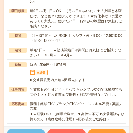
5分
週0日～/月1日～OK！（月～日のあいだ）★「火曜と木曜
曜日頻度
だけ」など色々な働き方ができます！★お仕事ゼロの週が
あっても大丈夫。働きたい日、お休みの希望はお気軽にご
相談ください！
【1日3時間～も相談OK!】＜シフト例＞9:00～12:0010:00
時間
～15:00 12:00～17…
単発1日～！ ★勤務開始日や期間はお気軽にご相談くだ
期間
さい！ ＃8月～ ＃9月～
時給1,500円～1,875円
時給
交通費
■ 交通費規定内支給 ※派遣先による
＼文房具の仕分け／＜とってもシンプルなので未経験でも
仕事内容
安心！＞▼封入作業及び梱包▼雑誌や書籍などの仕分…
職種未経験OK / ブランクOK / パソコンスキル不要 / 英語力
応募資格
不要
▼未経験OK！（副業歓迎☆）▼高校生不可▼携帯電話をお
持ちの方（業務連絡に使用）※応募後のご連絡はメ…