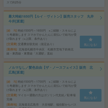
スで約25分
最大時給1650円【ルイ・ヴィトン】販売スタッフ 丸井
今井[派遣]
給 与
時給1500円～1650円 ※ご経験・スキルによ
り考慮致します スマホでかんたんに前払いで給与が受
け取れます（※上限、条件あり）
交通費
交通費全額支給（規定あり）
気になる!
勤務地
北海道札幌市中央区 札幌市営地下鉄南北
線・東西線・東豊線「大通駅」直結
ノルマなし／髪色自由【ザ・ノースフェイス】販売 北
広島[派遣]
給 与
時給1500円～1700円 ※ご経験・スキルによ
り考慮致します スマホでかんたんに前払いで給与が受
け取れます（※上限、条件あり）
交通費
マイカー通勤の方はガソリン代支給／駐車場
気になる!
完備
勤務地
北海道北広島市 大谷地駅、福住駅からバス