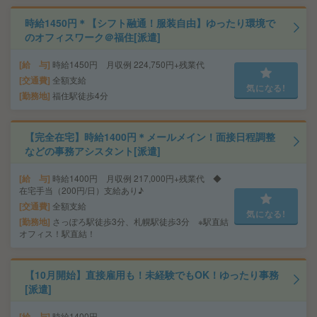
時給1450円＊【シフト融通！服装自由】ゆったり環境で
のオフィスワーク＠福住[派遣]
給 与
時給1450円 月収例 224,750円+残業代
交通費
全額支給
気になる!
勤務地
福住駅徒歩4分
【完全在宅】時給1400円＊メールメイン！面接日程調整
などの事務アシスタント[派遣]
給 与
時給1400円 月収例 217,000円+残業代 ◆
在宅手当（200円/日）支給あり♪
交通費
全額支給
気になる!
勤務地
さっぽろ駅徒歩3分、札幌駅徒歩3分 ※駅直結
オフィス！駅直結！
【10月開始】直接雇用も！未経験でもOK！ゆったり事務
[派遣]
給 与
時給1400円