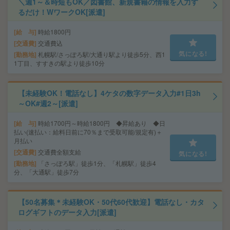
＼週1～＆時短もOK／図書館、新規書籍の情報を入力す
るだけ！WワークOK[派遣]
給 与
時給1800円
交通費
交通費込
気になる!
勤務地
札幌駅/さっぽろ駅/大通り駅より徒歩5分、西1
1丁目、すすきの駅より徒歩10分
【未経験OK！電話なし】4ケタの数字データ入力#1日3h
～OK#週2～[派遣]
給 与
時給1700円～時給1800円 ◆昇給あり ◆日
払い(速払い：給料日前に70％まで受取可能/規定有)＋
月払い
交通費
交通費全額支給
気になる!
勤務地
「さっぽろ駅」徒歩1分、「札幌駅」徒歩4
分、「大通駅」徒歩7分
【50名募集＊未経験OK・50代60代歓迎】電話なし・カタ
ログギフトのデータ入力[派遣]