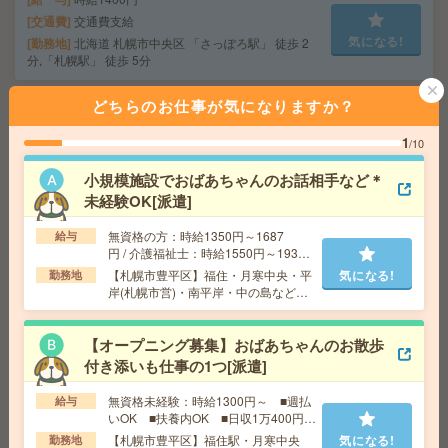
交通費
交通費支給
気になる!
勤務地
北海道 札幌市中央区 「さっぽろ駅」 徒歩 2
分,「札幌駅」 徒歩 5分
どちらのお仕事が気になりますか？
給与即払いOK！高時給！平日休み！タイヤ交換補助[派
遣]
1
/10
給 与
時給1500円
小規模施設でおばあちゃんのお話相手など＊
未経験OK[派遣]
交通費
交通費支給有り
気になる!
勤務地
豊平公園駅～ ※車通勤・バイク通勤OK
無資格の方：時給1350円～1687
給与
円 / 介護福祉士：時給1550円～1937
円 / 初任者以上：時給1450円～1812
【札幌市豊平区】福住・月寒中央・平
気になる!
勤務地
【チカホ直結】大人気！週4日勤務＊時短勤務＊事務的軽
円
岸(札幌市営)・南平岸・中の島など勤
作業[派遣]
務地多数！
給 与
時給1300円
【オープニング募集】おばあちゃんのお散歩
交通費
交通費支給
付き添いも仕事の1つ[派遣]
気になる!
勤務地
北海道 札幌市中央区 「大通駅」 徒歩 4分,
「さっぽろ駅」 徒歩 5分
無資格未経験：時給1300円～ ■週払
給与
いOK ■扶養内OK ■日収1万400円以
上
【札幌市豊平区】福住駅・月寒中央
気になる!
勤務地