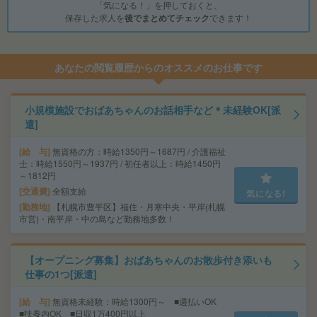
「気になる！」を押しておくと、
保存した求人を
後でまとめてチェック
できます！
あなたの閲覧履歴からのオススメのお仕事です
小規模施設でおばあちゃんのお話相手など＊未経験OK[派
遣]
給 与
無資格の方：時給1350円～1687円 / 介護福祉
士：時給1550円～1937円 / 初任者以上：時給1450円
～1812円
交通費
全額支給
気になる!
勤務地
【札幌市豊平区】福住・月寒中央・平岸(札幌
市営)・南平岸・中の島など勤務地多数！
【オープニング募集】おばあちゃんのお散歩付き添いも
仕事の1つ[派遣]
給 与
無資格未経験：時給1300円～ ■週払いOK
■扶養内OK ■日収1万400円以上