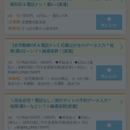
様対応＆電話ナシ！週3～[派遣]
給 与
1500円 ※日払い・週払いOK
交通費
交通費全額支給
気になる!
勤務地
さっぽろ駅から徒歩3分
【在宅勤務OK＆電話ナシ】応募はがきのデータ入力＊短
期/週3日～シフト融通抜群！[派遣]
給 与
時給1620～1800円 ◆昇給あり ◆日払い(速
払い：給料日前に70％迄受取可能/規定有)＋月払い ※
研修時は時給1500円
気になる!
勤務地
《在宅勤務OK！》出社の際は、さっぽろ駅…
徒歩1分／札幌駅…徒歩4分／大通駅…徒歩7分
＼完全在宅＊電話なし／旅行サイトの予約データ入力＊
短期/週3～などシフト融通抜群[派遣]
給 与
時給1550円～1650円 ◆昇給あり ◆日払い
(速払い：給料日前に70％迄受取可能/規定有)＋月払
い ※研修時は時給1500円