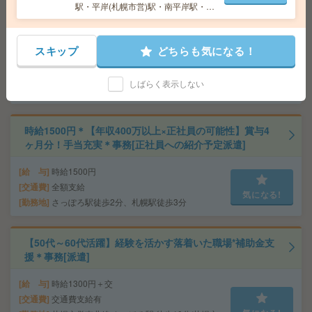
【8月開始】在宅あり！長期！バナー広告をつくるお仕
駅・平岸(札幌市営)駅・南平岸駅・中
の島駅など勤務地多数！
事！朝遅め[派遣]
給 与
時給1300円 月収例 208,000円+残業代
スキップ
どちらも気になる！
交通費
全額支給
気になる!
勤務地
大通駅徒歩5分、さっぽろ駅徒歩8分 ※おしゃ
しばらく表示しない
れなオフィス！ベンチャーです！
時給1500円＊【年収400万以上×正社員の可能性】賞与4
ヶ月分！手当充実＊事務[正社員への紹介予定派遣]
給 与
時給1500円
交通費
全額支給
気になる!
勤務地
さっぽろ駅徒歩2分、札幌駅徒歩3分
【50代～60代活躍】経験を活かす落着いた職場*補助金支
援＊事務[派遣]
給 与
時給1300円＋交
交通費
交通費支給有