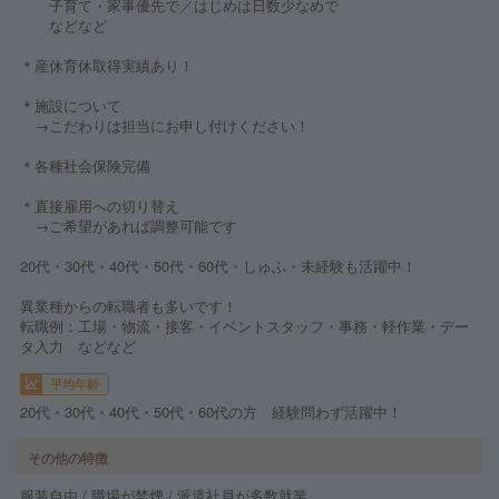
子育て・家事優先で／はじめは日数少なめで
などなど
＊産休育休取得実績あり！
＊施設について
→こだわりは担当にお申し付けください！
＊各種社会保険完備
＊直接雇用への切り替え
→ご希望があれば調整可能です
20代・30代・40代・50代・60代・しゅふ・未経験も活躍中！
異業種からの転職者も多いです！
転職例：工場・物流・接客・イベントスタッフ・事務・軽作業・デー
タ入力 などなど
平均年齢
20代・30代・40代・50代・60代の方 経験問わず活躍中！
その他の特徴
服装自由 / 職場が禁煙 / 派遣社員が多数就業