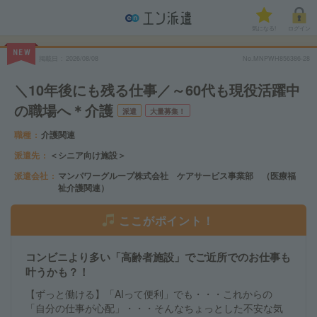
気になる!
ログイン
NEW
掲載日
2026/08/08
No.MNPWH856386-28
＼10年後にも残る仕事／～60代も現役活躍中
の職場へ＊介護
派遣
大量募集！
職種
介護関連
派遣先
＜シニア向け施設＞
派遣会社
マンパワーグループ株式会社 ケアサービス事業部 （医療福
祉介護関連）
ここがポイント！
コンビニより多い「高齢者施設」でご近所でのお仕事も
叶うかも？！
【ずっと働ける】「AIって便利」でも・・・これからの
「自分の仕事が心配」・・・そんなちょっとした不安な気