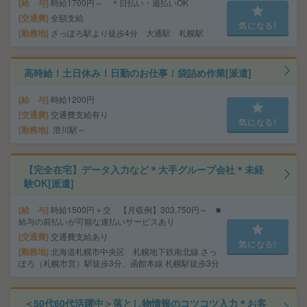
給 与
時給1700円～ ＊日払い・週払いOK
交通費
全額支給
気になる!
勤務地
さっぽろ駅より徒歩4分 大通駅 札幌駅
高時給！土日休み！日勤のお仕事！袋詰め作業[派遣]
給 与
時給1200円
交通費
交通費支給有り
気になる!
勤務地
澄川駅～
【完全在宅】データ入力など＊大手グループ会社＊未経
験OK[派遣]
給 与
時給1500円＋交 【月収例】303,750円～ ■
給与の前払いが可能な速払いサービスあり
交通費
交通費支給あり
気になる!
勤務地
北海道札幌市中央区 札幌地下鉄南北線 さっ
ぽろ（札幌市営）駅徒歩3分、函館本線 札幌駅徒歩3分
＜50代60代活躍中＞落とし物情報のコツコツ入力＊お客