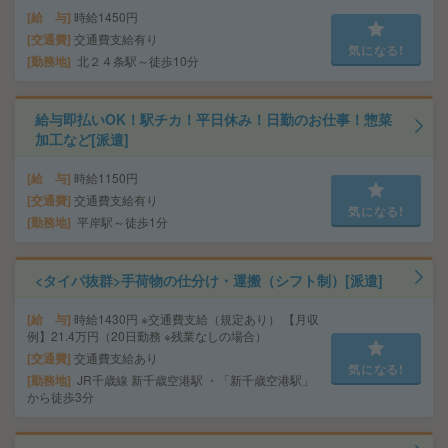
給 与
時給1450円
交通費
交通費支給有り
気になる!
勤務地
北２４条駅～徒歩10分
給与即払いOK！駅チカ！平日休み！日勤のお仕事！惣菜
加工など[派遣]
給 与
時給1150円
交通費
交通費支給有り
気になる!
勤務地
平岸駅～徒歩1分
<タイパ抜群>手荷物の仕分け・運搬（シフト制）[派遣]
給 与
時給1430円 ※交通費支給（規定あり） 【月収
例】21.4万円（20日勤務 ※残業なしの場合）
交通費
交通費支給あり
気になる!
勤務地
JR千歳線 新千歳空港駅 ・「新千歳空港駅」
から徒歩3分