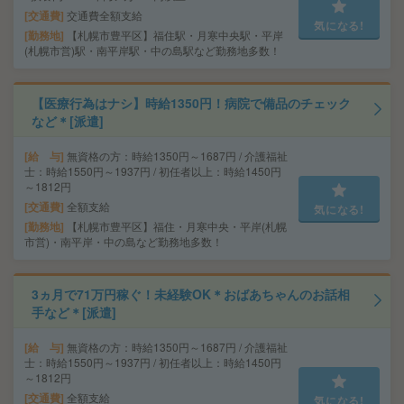
交通費
交通費全額支給
気になる!
勤務地
【札幌市豊平区】福住駅・月寒中央駅・平岸
(札幌市営)駅・南平岸駅・中の島駅など勤務地多数！
【医療行為はナシ】時給1350円！病院で備品のチェック
など＊[派遣]
給 与
無資格の方：時給1350円～1687円 / 介護福祉
士：時給1550円～1937円 / 初任者以上：時給1450円
～1812円
交通費
全額支給
気になる!
勤務地
【札幌市豊平区】福住・月寒中央・平岸(札幌
市営)・南平岸・中の島など勤務地多数！
3ヵ月で71万円稼ぐ！未経験OK＊おばあちゃんのお話相
手など＊[派遣]
給 与
無資格の方：時給1350円～1687円 / 介護福祉
士：時給1550円～1937円 / 初任者以上：時給1450円
～1812円
交通費
全額支給
気になる!