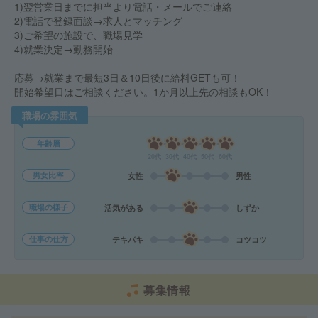
1)翌営業日までに担当より電話・メールでご連絡
2)電話で登録面談→求人とマッチング
3)ご希望の施設で、職場見学
4)就業決定→勤務開始
応募→就業まで最短3日＆10日後に給料GETも可！
開始希望日はご相談ください。1か月以上先の相談もOK！
職場の雰囲気
年齢層
20代
30代
40代
50代
60代
男女比率
女性
男性
職場の様子
活気がある
しずか
仕事の仕方
テキパキ
コツコツ
募集情報