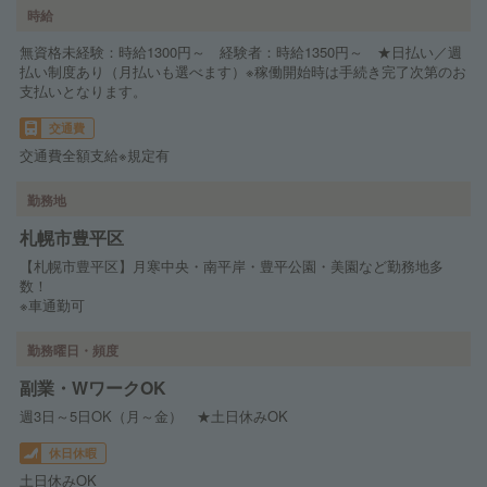
時給
無資格未経験：時給1300円～ 経験者：時給1350円～ ★日払い／週
払い制度あり（月払いも選べます）※稼働開始時は手続き完了次第のお
支払いとなります。
交通費
交通費全額支給※規定有
勤務地
札幌市豊平区
【札幌市豊平区】月寒中央・南平岸・豊平公園・美園など勤務地多
数！
※車通勤可
勤務曜日・頻度
副業・WワークOK
週3日～5日OK（月～金） ★土日休みOK
休日休暇
土日休みOK