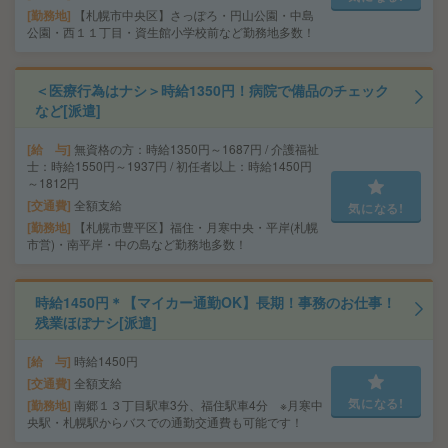
勤務地
【札幌市中央区】さっぽろ・円山公園・中島
公園・西１１丁目・資生館小学校前など勤務地多数！
＜医療行為はナシ＞時給1350円！病院で備品のチェック
など[派遣]
給 与
無資格の方：時給1350円～1687円 / 介護福祉
士：時給1550円～1937円 / 初任者以上：時給1450円
～1812円
交通費
全額支給
気になる!
勤務地
【札幌市豊平区】福住・月寒中央・平岸(札幌
市営)・南平岸・中の島など勤務地多数！
時給1450円＊【マイカー通勤OK】長期！事務のお仕事！
残業ほぼナシ[派遣]
給 与
時給1450円
交通費
全額支給
気になる!
勤務地
南郷１３丁目駅車3分、福住駅車4分 ※月寒中
央駅・札幌駅からバスでの通勤交通費も可能です！