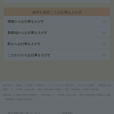
条件を指定してお仕事をさがす
職種からお仕事をさがす
勤務地からお仕事をさがす
駅からお仕事をさがす
こだわりからお仕事をさがす
派遣TOP
北海道
北海道
豊平区
マンパワーグループ株式会社 ケアサービス事業部 （医療福祉介護
関連）
＼10年後にも残る仕事／～60代も現役活躍中の職場へ＊介護（108364610）の派遣の仕事詳細
派遣TOP
札幌市営地下鉄東豊線
月寒中央駅
＼10年後にも残る仕事／～60代も現役活躍中の職場へ＊介護
（108364610）の派遣の仕事詳細
個人情報の取り扱いについて
ご利用規約