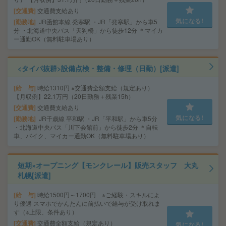
交通費
交通費支給あり
気になる!
勤務地
JR函館本線 発寒駅 ・JR「発寒駅」から車5
分 ・北海道中央バス「天狗橋」から徒歩12分 ＊マイカ
ー通勤OK（無料駐車場あり）
<タイパ抜群>設備点検・整備・修理（日勤）[派遣]
給 与
時給1310円 ※交通費全額支給（規定あり）
【月収例】22.1万円（20日勤務＋残業15h）
交通費
交通費支給あり
気になる!
勤務地
JR千歳線 平和駅 ・JR「平和駅」から車5分
・北海道中央バス「川下会館前」から徒歩2分 ＊自転
車、バイク、マイカー通勤OK（無料駐車場あり）
短期×オープニング【モンクレール】販売スタッフ 大丸
札幌[派遣]
給 与
時給1500円～1700円 ※ご経験・スキルによ
り優遇 スマホでかんたんに前払いで給与が受け取れま
す（※上限、条件あり）
交通費
交通費全額支給（規定あり）
気になる!