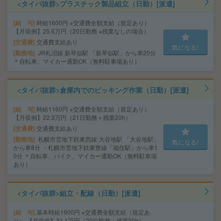
<タイパ抜群>プラスチック製品組立（日勤）[派遣]
給 与
時給1600円 ※交通費全額支給（規定あり）
【月収例】25.6万円（20日勤務 ※残業なしの場合）
交通費
交通費支給あり
気になる!
勤務地
JR札沼線 新琴似駅 「新琴似駅」から車20分
＊自転車、マイカー通勤OK（無料駐車場あり）
<タイパ抜群>倉庫内でのピッキング作業（日勤）[派遣]
給 与
時給1160円 ※交通費全額支給（規定あり）
【月収例】22.3万円（21日勤務＋残業20h）
交通費
交通費支給あり
勤務地
札幌市営地下鉄東西線 大谷地駅 「大谷地駅」
気になる!
から車8分 ・札幌市営地下鉄東豊線「福住駅」から車1
0分 ＊自転車、バイク、マイカー通勤OK（無料駐車場
あり）
<タイパ抜群>組立・配線（日勤）[派遣]
給 与
基本時給1900円 ※交通費全額支給（規定あ
り） 【月収例】31.1万円（20日勤務＋残業20h）