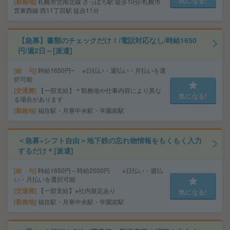
気になる!
勤務地
札幌市営南北線 さっぽろ駅 徒歩10分/札幌市
営東西線 西11丁目駅 徒歩11分
【急募】書類のチェックだけ！/電話対応なし/時給1650
円/週2日～[派遣]
給 与
時給1650円~ ※日払い・週払い・月払いを選
択可能
交通費
【一部支給】＊勤務地や仕事内容により異な
気になる!
る場合があります
勤務地
福住駅・月寒中央駅・学園前駅
＜急募×シフト自由＞地下鉄の忘れ物情報をもくもく入力
するだけ＊[派遣]
給 与
時給1650円～時給2000円 ※日払い・週払
い・月払いを選択可能
交通費
【一部支給】※社内規定あり
気になる!
勤務地
福住駅・月寒中央駅・学園前駅