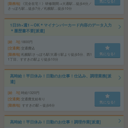
気になる!
勤務地
《完全在宅！》研修期間→大通駅…徒歩4分／
さっぽろ駅…徒歩7分／札幌駅…徒歩10分
1日3h×週1～OK＊マイナンバーカード内容のデータ入力
＊履歴書不要[派遣]
給 与
1800円
交通費
交通費込
気になる!
勤務地
札幌駅/さっぽろ駅/大通り駅より徒歩5分、西1
1丁目、すすきの駅より徒歩10分
高時給！平日休み！日勤のお仕事！仕込み、調理業務[派
遣]
給 与
時給1320円
交通費
交通費支給有り
気になる!
勤務地
すすきの駅～徒歩6分
高時給！平日休み！日勤のお仕事！調理作業[派遣]