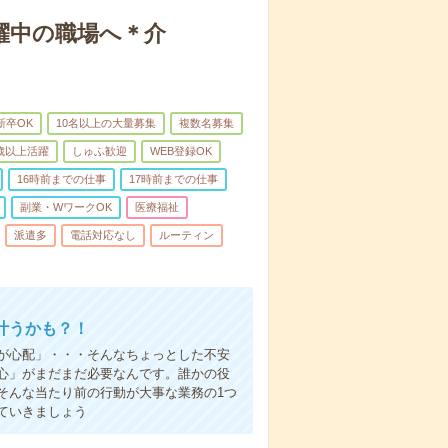
躍中の職場へ＊介
新卒OK
10名以上の大量募集
複数名募集
0歳以上活躍
しゅふ歓迎
WEB登録OK
16時前までの仕事
17時前までの仕事
副業・WワークOK
医療福祉
派遣多
電話対応なし
ルーティン
叶うかも？！
事が心配」・・・そんなちょっとした不安
心」がまだまだ必要なんです。誰かの役
そんな当たり前の行動が大事な業務の1つ
ていきましょう