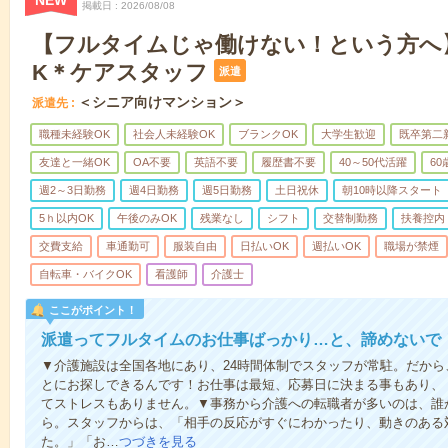
NEW
掲載日
2026/08/08
【フルタイムじゃ働けない！という方へ
K＊ケアスタッフ
派遣
＜シニア向けマンション＞
派遣先
職種未経験OK
社会人未経験OK
ブランクOK
大学生歓迎
既卒第二
友達と一緒OK
OA不要
英語不要
履歴書不要
40～50代活躍
6
週2～3日勤務
週4日勤務
週5日勤務
土日祝休
朝10時以降スタート
5ｈ以内OK
午後のみOK
残業なし
シフト
交替制勤務
扶養控内
交費支給
車通勤可
服装自由
日払いOK
週払いOK
職場が禁煙
自転車・バイクOK
看護師
介護士
ここがポイント！
派遣ってフルタイムのお仕事ばっかり…と、諦めないで
▼介護施設は全国各地にあり、24時間体制でスタッフが常駐。だか
とにお探しできるんです！お仕事は最短、応募日に決まる事もあり、
てストレスもありません。▼事務から介護への転職者が多いのは、誰
ら。スタッフからは、「相手の反応がすぐにわかったり、動きのある
た。」「お…
つづきを見る