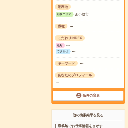
勤務地
苫小牧市
勤務エリア
職種
---
こだわりINDEX
---
絶対
---
できれば
キーワード
---
あなたのプロフィール
---
条件の変更
他の検索結果を見る
勤務地でお仕事情報をさがす