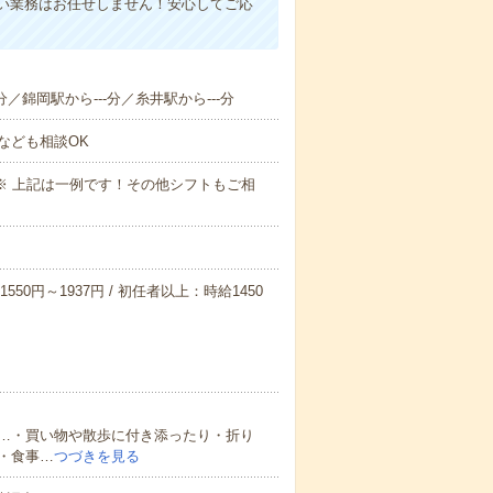
い業務はお任せしません！安心してご応
分／錦岡駅から---分／糸井駅から---分
なども相談OK
～09:00※ 上記は一例です！その他シフトもご相
550円～1937円 / 初任者以上：時給1450
…・買い物や散歩に付き添ったり・折り
・食事…
つづきを見る