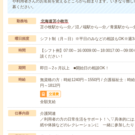
や利用者さんのお名前を覚えるところから始まります。いきなり難し
募ください。
勤務地
北海道苫小牧市
苫小牧駅から---分／沼ノ端駅から---分／青葉駅から---
曜日頻度
シフト制（月～日）※平日のみなどの相談もOK※週3
時間
【シフト例】07:00～16:0009:00～18:0017:00
談ください！
期間
即日～2ヶ月以上 ■開始日の相談OK！
時給
無資格の方：時給1240円～1550円 / 介護福祉士：時給1
円～1812円
交通費
全額支給
仕事内容
介護関連
／利用者の方の日常生活をサポート！＼▽具体的には
紙や体操などのレクレーションに 一緒に参加したり