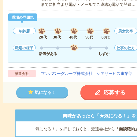
までに担当より電話・メールでご連絡2)電話で登録…
職場の雰囲気
年齢層
男女比率
20代
30代
40代
50代
60代
職場の様子
仕事の仕方
活気がある
しずか
マンパワーグループ株式会社 ケアサービス事業部 
派遣会社
応募する
気になる！
興味があったら「★気になる！」を
「気になる！」を押しておくと、派遣会社から
「面談確約