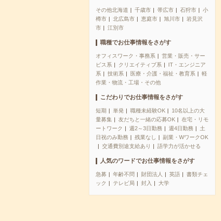
その他北海道
千歳市
帯広市
石狩市
小
樽市
北広島市
恵庭市
旭川市
岩見沢
市
江別市
職種でお仕事情報をさがす
オフィスワーク・事務系
営業・販売・サー
ビス系
クリエイティブ系
IT・エンジニア
系
技術系
医療・介護・福祉・教育系
軽
作業・物流・工場・その他
こだわりでお仕事情報をさがす
短期
単発
職種未経験OK
10名以上の大
量募集
友だちと一緒の応募OK
在宅・リモ
ートワーク
週2～3日勤務
週4日勤務
土
日祝のみ勤務
残業なし
副業・WワークOK
交通費別途支給あり
語学力が活かせる
人気のワードでお仕事情報をさがす
急募
年齢不問
財団法人
英語
書類チェ
ック
テレビ局
封入
大学