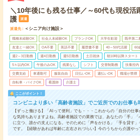
＼10年後にも残る仕事／～60代も現役活
護
派遣
＜シニア向け施設＞
派遣先
職種未経験OK
社会人未経験OK
ブランクOK
大学生歓迎
既卒第二
友達と一緒OK
OA不要
英語不要
履歴書不要
40～50代活躍
6
週2～3日勤務
週4日勤務
週5日勤務
土日祝休
朝10時以降スタート
5ｈ以内OK
午後のみOK
残業なし
シフト
交替制勤務
扶養控内
交費支給
車通勤可
服装自由
日払いOK
週払いOK
職場が禁煙
自転車・バイクOK
看護師
介護士
ここがポイント！
コンビニより多い「高齢者施設」でご近所でのお仕事も
【ずっと働ける】「AIって便利」でも・・・これからの「自分の仕
な気持ちありますよね。高齢者施設での業務では、あなたの「手」「
に立つ、誰かの支えになる。そのために「声をかける」「手を貸す」
です。【経験があれば年齢に左右されづらい】今のうちから介護やっ