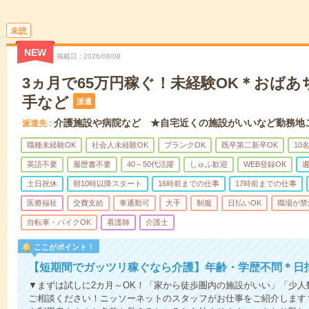
未読
NEW
掲載日
2026/08/08
3ヵ月で65万円稼ぐ！未経験OK＊おば
手など
派遣
介護施設や病院など ★自宅近くの施設がいいなど勤務地
派遣先
職種未経験OK
社会人未経験OK
ブランクOK
既卒第二新卒OK
10
英語不要
履歴書不要
40～50代活躍
しゅふ歓迎
WEB登録OK
週
土日祝休
朝10時以降スタート
16時前までの仕事
17時前までの仕事
医療福祉
交費支給
車通勤可
大手
制服
日払いOK
職場が禁
自転車・バイクOK
看護師
介護士
ここがポイント！
【短期間でガッツリ稼ぐなら介護】年齢・学歴不問＊日払
▼まずは試しに2カ月～OK！「家から徒歩圏内の施設がいい」「少
ご相談ください！ニッソーネットのスタッフがお仕事をご紹介します