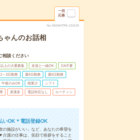
一括
応募
No.NISNHTRK-2SG28
あちゃんのお話相
ご相談ください
名以上の大量募集
友達と一緒OK
OA不要
2～3日勤務
週4日勤務
週5日勤務
午後のみOK
残業少
シフト
煙
派遣多
電話対応なし
ルーティン
いOK＊電話登録OK
人数の施設がいい」など、あなたの希望を
▼介護の仕事は、笑顔で挨拶をすること