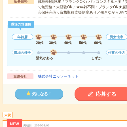
応募資格
職種未経験OK / ブランクOK / パソコンスキル不要 /
＼無資格＊未経験OK／★年齢不問・ブランクOK★履
会保険完備＼資格取得支援制度あり／働きながら0円
職場の雰囲気
年齢層
男女比率
20代
30代
40代
50代
60代
職場の様子
仕事の仕方
活気がある
しずか
株式会社ニッソーネット
派遣会社
応募する
気になる！
未読
NEW
掲載日
2026/08/06