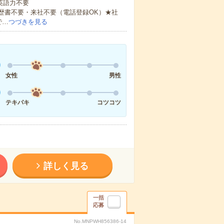
 英語力不要
歴書不要・来社不要（電話登録OK）★社
で…
つづきを見る
女性
男性
テキパキ
コツコツ
詳しく見る
一括
応募
No.MNPWH856386-14