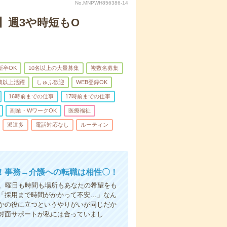
No.MNPWH856386-14
】週3や時短もO
新卒OK
10名以上の大量募集
複数名募集
0歳以上活躍
しゅふ歓迎
WEB登録OK
16時前までの仕事
17時前までの仕事
副業・WワークOK
医療福祉
派遣多
電話対応なし
ルーティン
！事務→介護への転職は相性〇！
ら、曜日も時間も場所もあなたの希望をも
「採用まで時間がかかって不安…」なん
かの役に立つというやりがいが同じだか
対面サポートが私には合っていまし