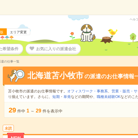
ヘル
版
エリア変更
た希望条件
お気に入りの派遣会社
派遣の仕事一覧
北海道苫小牧市
の派遣のお仕事情報
苫小牧市の派遣のお仕事情報です。
オフィスワーク・事務系
、
営業・販売・サ
り揃えています。さらに、
短期
・
単発
などの期間や、
職種未経験OK
などのこ
29
1
29
件中
～
件を表示中
未読