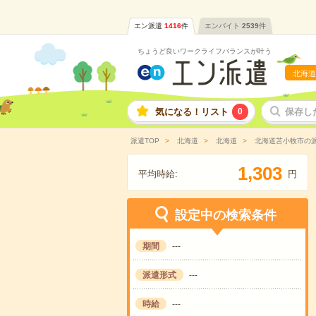
エン派遣
1416
件
エンバイト
2539
件
ちょうど良いワークライフバランスが叶う
北海道
気になる！リスト
0
保存し
派遣TOP
北海道
北海道
北海道苫小牧市の
,
1
3
0
3
平均時給:
円
設定中の検索条件
期間
---
派遣形式
---
時給
---