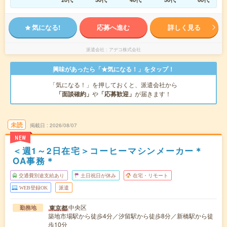
気になる!
応募へ進む
詳しく見る
派遣会社
アデコ株式会社
興味があったら「★気になる！」をタップ！
「気になる！」を押しておくと、派遣会社から
「面談確約」
や
「応募歓迎」
が届きます！
未読
掲載日
2026/08/07
NEW
＜週1～2日在宅＞コーヒーマシンメーカー＊
OA事務＊
交通費別途支給あり
土日祝日が休み
在宅・リモート
WEB登録OK
派遣
中央区
東京都
勤務地
築地市場駅から徒歩4分／汐留駅から徒歩8分／新橋駅から徒
歩10分