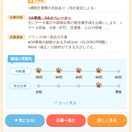
交通費
○通勤交通費の支給あり（当社規定による）
OA事務・OAオペレーター
仕事内容
主にデータ集計や調査結果の報告書作成をお願いします。○
データ収集、分析（ETC、交通量、人口の情報、…
ブランクOK / 英語力不要
応募資格
●OA事務の経験がある方●Excel（VLOOKUP関数）・
Word（修正）の操作ができる方少しでも…
職場の雰囲気
年齢層
20代
30代
40代
50代
60代
男女比率
女性
男性
もっと見る
気になる!
応募へ進む
詳しく見る