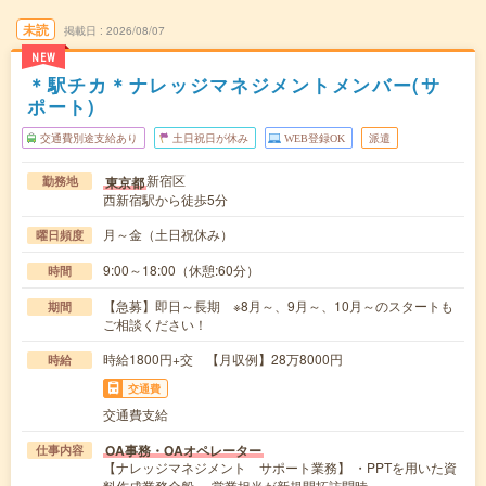
未読
掲載日
2026/08/07
NEW
＊駅チカ＊ナレッジマネジメントメンバー(サ
ポート)
交通費別途支給あり
土日祝日が休み
WEB登録OK
派遣
新宿区
東京都
勤務地
西新宿駅から徒歩5分
月～金（土日祝休み）
曜日頻度
9:00～18:00（休憩:60分）
時間
【急募】即日～長期 ※8月～、9月～、10月～のスタートも
期間
ご相談ください！
時給1800円+交 【月収例】28万8000円
時給
交通費
交通費支給
OA事務・OAオペレーター
仕事内容
【ナレッジマネジメント サポート業務】 ・PPTを用いた資
料作成業務全般 -営業担当が新規開拓訪問時…