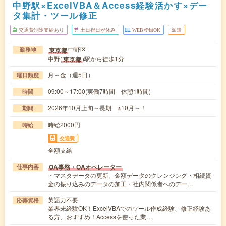
中野駅×ExcelVBA＆Access経験活かす×デー
タ集計・ツール修正
交通費別途支給あり
土日祝日が休み
WEB登録OK
派遣
中野区
東京都
勤務地
中野(
)駅から徒歩1分
東京都
月～金（週5日）
曜日頻度
09:00～17:00(実働7時間 休憩1時間)
時間
2026年10月上旬～長期 ※10月～！
期間
時給2000円
時給
交通費
全額支給
OA事務・OAオペレーター
仕事内容
・マスタデータの更新、金額データのクレンジング・相続資
金の振り込みのデータの加工・社内関係者へのデー…
英語力不要
応募資格
業界未経験OK！ExcelVBAでのツール作成経験、修正経験あ
る方、おすすめ！Accessを使った業…