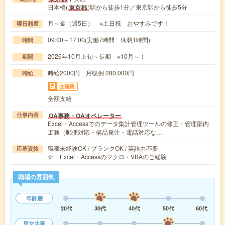
日本橋(
)駅から徒歩1分／東京駅から徒歩5分
東京都
月～金（週5日） ※土日祝 おやすみです！
曜日頻度
09:00～17:00(実働7時間 休憩1時間)
時間
2026年10月上旬～長期 ※10月～！
期間
時給2000円 月収例 280,000円
時給
交通費
全額支給
OA事務・OAオペレーター
仕事内容
Excel・Accessでのデータ集計管理ツールの修正・管理部内
庶務（郵便対応・備品発注・電話対応な…
職種未経験OK / ブランクOK / 英語力不要
応募資格
☆ Excel・Accessのマクロ・VBAのご経験
職場の雰囲気
年齢層
20代
30代
40代
50代
60代
男女比率