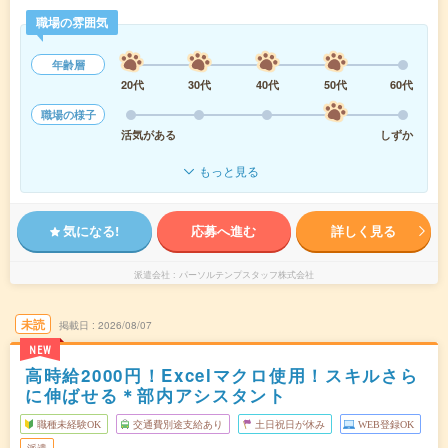
職場の雰囲気
年齢層
20代
30代
40代
50代
60代
職場の様子
活気がある
しずか
もっと見る
気になる!
応募へ進む
詳しく見る
派遣会社
パーソルテンプスタッフ株式会社
未読
掲載日
2026/08/07
NEW
高時給2000円！Excelマクロ使用！スキルさら
に伸ばせる＊部内アシスタント
職種未経験OK
交通費別途支給あり
土日祝日が休み
WEB登録OK