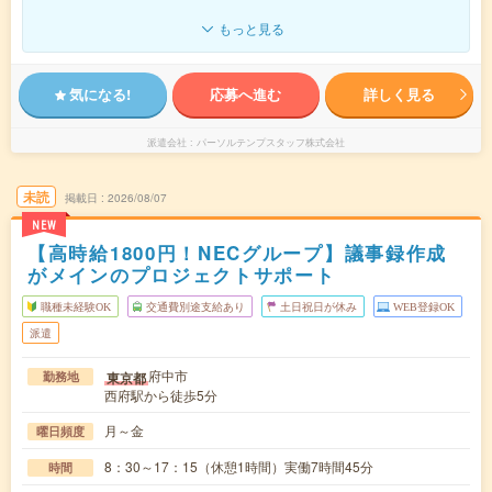
もっと見る
気になる!
応募へ進む
詳しく見る
派遣会社
パーソルテンプスタッフ株式会社
未読
掲載日
2026/08/07
NEW
【高時給1800円！NECグループ】議事録作成
がメインのプロジェクトサポート
職種未経験OK
交通費別途支給あり
土日祝日が休み
WEB登録OK
派遣
府中市
東京都
勤務地
西府駅から徒歩5分
月～金
曜日頻度
8：30～17：15（休憩1時間）実働7時間45分
時間