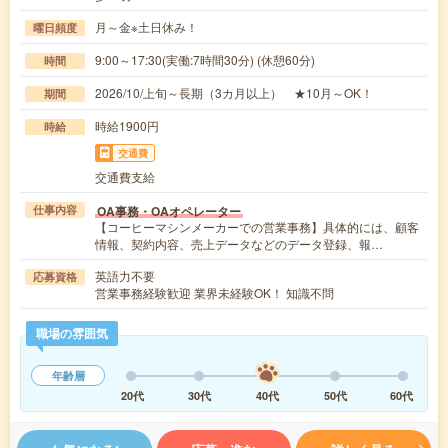
月～金※土日休み！
曜日頻度
9:00～17:30(実働:7時間30分) (休憩60分)
時間
2026/10/上旬～長期（3カ月以上） ★10月～OK！
期間
時給1900円
時給
交通費
交通費支給
OA事務・OAオペレーター
仕事内容
【コーヒーマシンメーカーでの営業事務】具体的には、顧客
情報、契約内容、売上データなどのデータ登録、報…
英語力不要
応募資格
営業事務経験歓迎 業界未経験OK！ 知識不問
職場の雰囲気
年齢層
20代
30代
40代
50代
60代