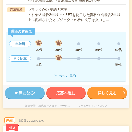
ブランクOK / 英語力不要
応募資格
・社会人経験2年以上・PPTを使用した資料作成経験2年以
上…配置されたオブジェクトの枠に文字を入力し…
職場の雰囲気
年齢層
20代
30代
40代
50代
60代
男女比率
女性
男性
もっと見る
気になる!
応募へ進む
詳しく見る
派遣会社
株式会社スタッフサービス ＩＴソリューションブロック
未読
掲載日
2026/08/07
NEW