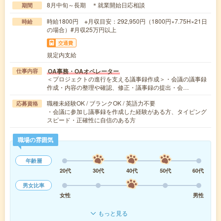
8月中旬～長期 ＊就業開始日応相談
期間
時給1800円 ※月収目安：292,950円（1800円×7.75H×21日
時給
の場合）#月収25万円以上
交通費
規定内支給
OA事務・OAオペレーター
仕事内容
＜プロジェクトの進行を支える議事録作成＞・会議の議事録
作成・内容の整理や確認、修正・議事録の提出・会…
職種未経験OK / ブランクOK / 英語力不要
応募資格
・会議に参加し議事録を作成した経験がある方、タイピング
スピード・正確性に自信のある方
職場の雰囲気
年齢層
20代
30代
40代
50代
60代
男女比率
女性
男性
もっと見る