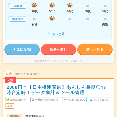
年齢層
20代
30代
40代
50代
60代
男女比率
女性
男性
もっと見る
気になる!
応募へ進む
詳しく見る
派遣会社
パーソルテンプスタッフ株式会社
未読
掲載日
2026/08/07
NEW
2000円＊【日本橋駅直結】あんしん長期〇17
時台定時！データ集計＆ツール管理
職種未経験OK
交通費別途支給あり
土日祝日が休み
WEB登録OK
派遣
中央区
東京都
勤務地