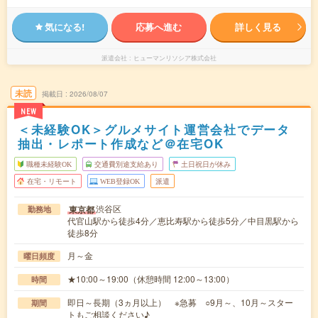
気になる!
応募へ進む
詳しく見る
派遣会社
ヒューマンリソシア株式会社
未読
掲載日
2026/08/07
NEW
＜未経験OK＞グルメサイト運営会社でデータ
抽出・レポート作成など＠在宅OK
職種未経験OK
交通費別途支給あり
土日祝日が休み
在宅・リモート
WEB登録OK
派遣
渋谷区
東京都
勤務地
代官山駅から徒歩4分／恵比寿駅から徒歩5分／中目黒駅から
徒歩8分
月～金
曜日頻度
★10:00～19:00（休憩時間 12:00～13:00）
時間
即日～長期（3ヵ月以上） ※急募 ○9月～、10月～スター
期間
トもご相談ください♪