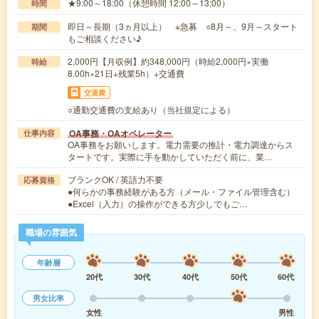
★9:00～18:00（休憩時間 12:00～13:00）
時間
即日～長期（3ヵ月以上） ※急募 ○8月～、9月～スタート
期間
もご相談ください♪
2,000円【月収例】約348,000円（時給2,000円×実働
時給
8.00h×21日+残業5h）+交通費
交通費
○通勤交通費の支給あり（当社規定による）
OA事務・OAオペレーター
仕事内容
OA事務をお願いします。電力需要の推計・電力調達からス
タートです。実際に手を動かしていただく前に、業…
ブランクOK / 英語力不要
応募資格
●何らかの事務経験がある方（メール・ファイル管理含む）
●Excel（入力）の操作ができる方少しでもご…
職場の雰囲気
年齢層
20代
30代
40代
50代
60代
男女比率
女性
男性