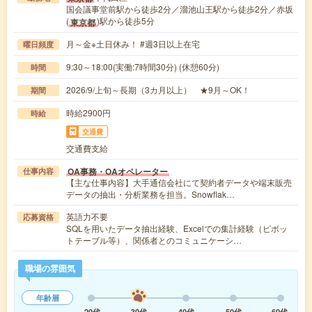
国会議事堂前駅から徒歩2分／溜池山王駅から徒歩2分／赤坂
(
)駅から徒歩5分
東京都
月～金※土日休み！ #週3日以上在宅
曜日頻度
9:30～18:00(実働:7時間30分) (休憩60分)
時間
2026/9/上旬～長期（3カ月以上） ★9月～OK！
期間
時給2900円
時給
交通費
交通費支給
OA事務・OAオペレーター
仕事内容
【主な仕事内容】大手通信会社にて契約者データや端末販売
データの抽出・分析業務を担当。Snowflak…
英語力不要
応募資格
SQLを用いたデータ抽出経験、Excelでの集計経験（ピボッ
トテーブル等）、関係者とのコミュニケーシ…
職場の雰囲気
年齢層
20代
30代
40代
50代
60代