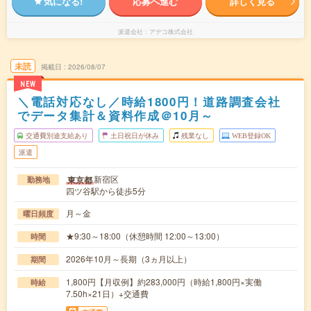
気になる!
応募へ進む
詳しく見る
派遣会社
アデコ株式会社
未読
掲載日
2026/08/07
NEW
＼電話対応なし／時給1800円！道路調査会社
でデータ集計＆資料作成＠10月～
交通費別途支給あり
土日祝日が休み
残業なし
WEB登録OK
派遣
新宿区
東京都
勤務地
四ツ谷駅から徒歩5分
月～金
曜日頻度
★9:30～18:00（休憩時間 12:00～13:00）
時間
2026年10月～長期（3ヵ月以上）
期間
1,800円【月収例】約283,000円（時給1,800円×実働
時給
7.50h×21日）+交通費