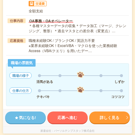
交通費
全額支給
OA事務・OAオペレーター
仕事内容
＊各種マスターデータの収集＊データ加工（マージ、クレン
ジング、整形）＊過去マスタとの差分表（変更点）…
職種未経験OK / ブランクOK / 英語力不要
応募資格
※業界未経験OK！ExcelVBA・マクロを使った業務経験
Access（VBA/クエリ）を用いたデー…
職場の雰囲気
職場の様子
活気がある
しずか
仕事の仕方
テキパキ
コツコツ
気になる!
応募へ進む
詳しく見る
派遣会社
パーソルテンプスタッフ株式会社