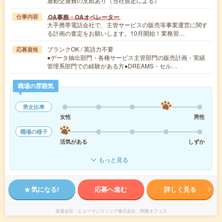
通勤交通費の支給あり（当社規定による）
OA事務・OAオペレーター
仕事内容
大手携帯電話会社で、主管サービスの販売等事業運営に関す
る計画の査定をお願いします。10月開始！業務習…
ブランクOK / 英語力不要
応募資格
●データ抽出部門・各種サービス主管部門の販売計画・実績
管理系部門での経験がある方●DREAMS・セル…
職場の雰囲気
男女比率
女性
男性
職場の様子
活気がある
しずか
もっと見る
気になる!
応募へ進む
詳しく見る
派遣会社
ヒューマンリソシア株式会社 関東オフィス