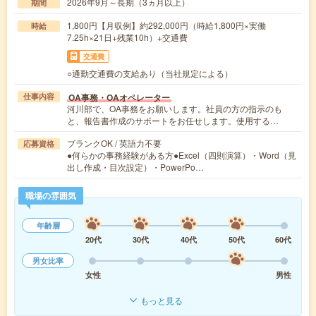
2026年9月～長期（3ヵ月以上）
期間
1,800円【月収例】約292,000円（時給1,800円×実働
時給
7.25h×21日+残業10h）+交通費
交通費
○通勤交通費の支給あり（当社規定による）
OA事務・OAオペレーター
仕事内容
河川部で、OA事務をお願いします。社員の方の指示のも
と、報告書作成のサポートをお任せします。使用する…
ブランクOK / 英語力不要
応募資格
●何らかの事務経験がある方●Excel（四則演算）・Word（見
出し作成・目次設定）・PowerPo…
職場の雰囲気
年齢層
20代
30代
40代
50代
60代
男女比率
女性
男性
もっと見る