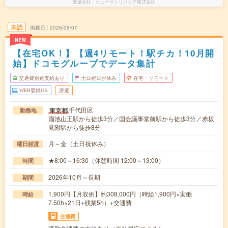
派遣会社
ヒューマンリソシア株式会社
未読
掲載日
2026/08/07
NEW
【在宅OK！】【週4リモート！駅チカ！10月開
始】ドコモグループでデータ集計
交通費別途支給あり
土日祝日が休み
在宅・リモート
WEB登録OK
派遣
千代田区
東京都
勤務地
溜池山王駅から徒歩3分／国会議事堂前駅から徒歩3分／赤坂
見附駅から徒歩8分
月～金（土日祝休み）
曜日頻度
★8:00～16:30（休憩時間 12:00～13:00）
時間
2026年10月～長期
期間
1,900円【月収例】約308,000円（時給1,900円×実働
時給
7.50h×21日+残業5h）+交通費
交通費