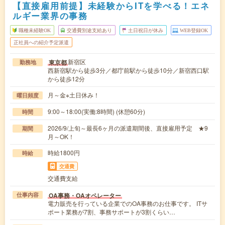
【直接雇用前提】未経験からITを学べる！エネ
ルギー業界の事務
職種未経験OK
交通費別途支給あり
土日祝日が休み
WEB登録OK
正社員への紹介予定派遣
新宿区
東京都
勤務地
西新宿駅から徒歩3分／都庁前駅から徒歩10分／新宿西口駅
から徒歩12分
月～金※土日休み！
曜日頻度
9:00～18:00(実働:8時間) (休憩60分)
時間
2026/9/上旬～最長6ヶ月の派遣期間後、直接雇用予定 ★9
期間
月～OK！
時給1800円
時給
交通費
交通費支給
OA事務・OAオペレーター
仕事内容
電力販売を行っている企業でのOA事務のお仕事です。 ITサ
ポート業務が7割、事務サポートが3割くらい…