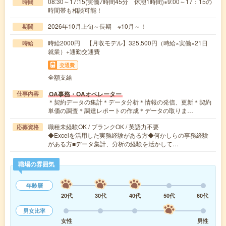
08:30～17:15(実働7時間45分 休憩1時間)※9:00～17：15の
時間
時間帯も相談可能！
2026年10月上旬～長期 ※10月～！
期間
時給2000円 【月収モデル】325,500円（時給×実働×21日
時給
就業）+通勤交通費
交通費
全額支給
OA事務・OAオペレーター
仕事内容
＊契約データの集計＊データ分析＊情報の発信、更新＊契約
単価の調査＊調達レポートの作成＊データの取りま…
職種未経験OK / ブランクOK / 英語力不要
応募資格
◆Excelを活用した実務経験がある方◆何かしらの事務経験
がある方■データ集計、分析の経験を活かして…
職場の雰囲気
年齢層
20代
30代
40代
50代
60代
男女比率
女性
男性