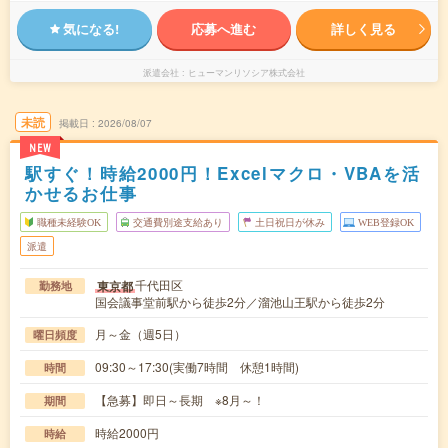
気になる!
応募へ進む
詳しく見る
派遣会社
ヒューマンリソシア株式会社
未読
掲載日
2026/08/07
NEW
駅すぐ！時給2000円！Excelマクロ・VBAを活
かせるお仕事
職種未経験OK
交通費別途支給あり
土日祝日が休み
WEB登録OK
派遣
千代田区
東京都
勤務地
国会議事堂前駅から徒歩2分／溜池山王駅から徒歩2分
月～金（週5日）
曜日頻度
09:30～17:30(実働7時間 休憩1時間)
時間
【急募】即日～長期 ※8月～！
期間
時給2000円
時給