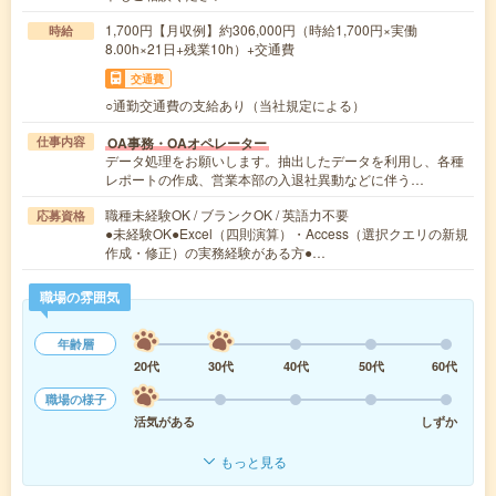
1,700円【月収例】約306,000円（時給1,700円×実働
時給
8.00h×21日+残業10h）+交通費
交通費
○通勤交通費の支給あり（当社規定による）
OA事務・OAオペレーター
仕事内容
データ処理をお願いします。抽出したデータを利用し、各種
レポートの作成、営業本部の入退社異動などに伴う…
職種未経験OK / ブランクOK / 英語力不要
応募資格
●未経験OK●Excel（四則演算）・Access（選択クエリの新規
作成・修正）の実務経験がある方●…
職場の雰囲気
年齢層
20代
30代
40代
50代
60代
職場の様子
活気がある
しずか
もっと見る