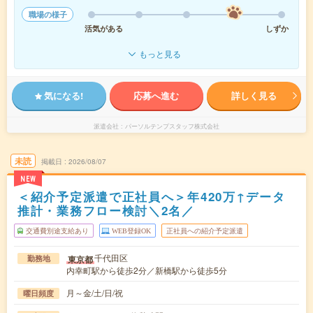
職場の様子
活気がある
しずか
もっと見る
気になる!
応募へ進む
詳しく見る
派遣会社
パーソルテンプスタッフ株式会社
未読
掲載日
2026/08/07
NEW
＜紹介予定派遣で正社員へ＞年420万↑データ
推計・業務フロー検討＼2名／
交通費別途支給あり
WEB登録OK
正社員への紹介予定派遣
千代田区
東京都
勤務地
内幸町駅から徒歩2分／新橋駅から徒歩5分
月～金/土/日/祝
曜日頻度