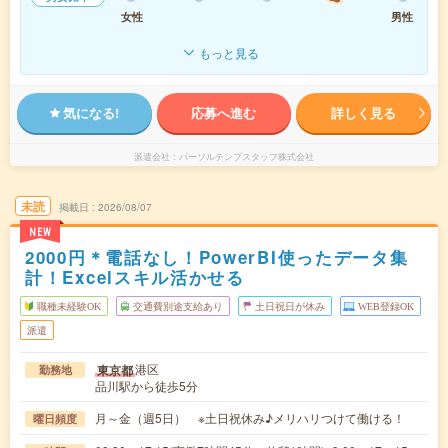
女性
男性
もっと見る
気になる!
応募へ進む
詳しく見る
派遣会社
パーソルテンプスタッフ株式会社
未読
掲載日
2026/08/07
NEW
2000円＊電話なし！PowerBI使ったデータ集
計！Excelスキル活かせる
職種未経験OK
交通費別途支給あり
土日祝日が休み
WEB登録OK
派遣
港区
東京都
勤務地
品川駅から徒歩5分
月～金（週5日） ※土日祝休み♪メリハリつけて働ける！
曜日頻度