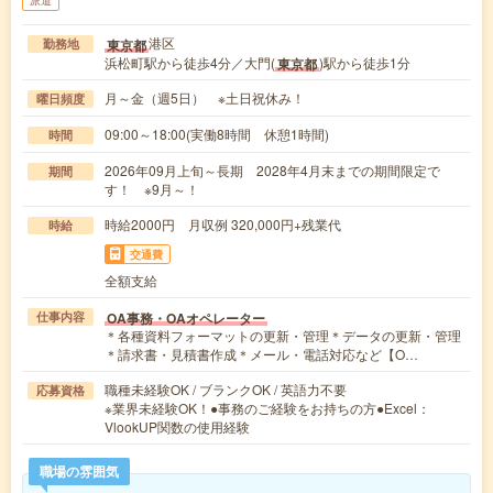
派遣
港区
東京都
勤務地
浜松町駅から徒歩4分／大門(
)駅から徒歩1分
東京都
月～金（週5日） ※土日祝休み！
曜日頻度
09:00～18:00(実働8時間 休憩1時間)
時間
2026年09月上旬～長期 2028年4月末までの期間限定で
期間
す！ ※9月～！
時給2000円 月収例 320,000円+残業代
時給
交通費
全額支給
OA事務・OAオペレーター
仕事内容
＊各種資料フォーマットの更新・管理＊データの更新・管理
＊請求書・見積書作成＊メール・電話対応など【O…
職種未経験OK / ブランクOK / 英語力不要
応募資格
※業界未経験OK！●事務のご経験をお持ちの方●Excel：
VlookUP関数の使用経験
職場の雰囲気