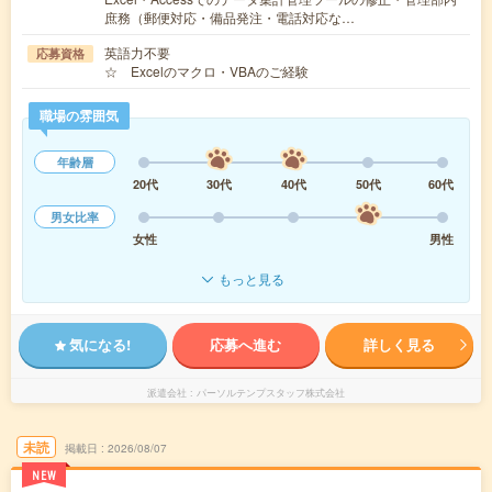
庶務（郵便対応・備品発注・電話対応な…
英語力不要
応募資格
☆ Excelのマクロ・VBAのご経験
職場の雰囲気
年齢層
20代
30代
40代
50代
60代
男女比率
女性
男性
もっと見る
気になる!
応募へ進む
詳しく見る
派遣会社
パーソルテンプスタッフ株式会社
未読
掲載日
2026/08/07
NEW