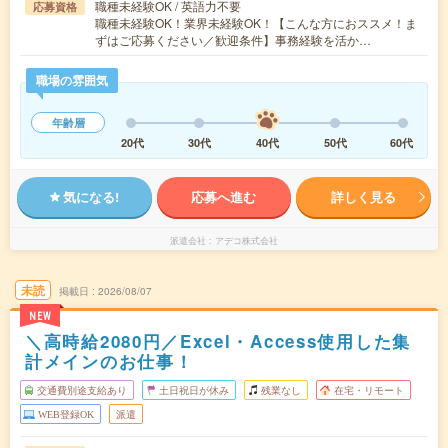
職種未経験OK / 英語力不要
応募資格
職種未経験OK！業界未経験OK！【こんな方におススメ！ま
ずはご応募ください／歓迎条件】事務経験を活か…
職場の雰囲気
年齢層
20代
30代
40代
50代
60代
気になる!
応募へ進む
詳しく見る
派遣会社
アデコ株式会社
未読
掲載日
2026/08/07
NEW
＼高時給2080円／Excel・Access使用した集
計メインのお仕事！
交通費別途支給あり
土日祝日が休み
残業なし
在宅・リモート
WEB登録OK
派遣