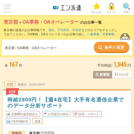
メニュー
気になる!
ログイン
検索
東京都
×
OA事務・OAオペレーター
のお仕事一覧
東京都の派遣のお仕事情報です。
港区
、
千代田区
、
中央区
などのエリアをチェックし
てみてください。OA事務・OAオペレーターのお仕事の他に、
一般事務
、
営業事務
、
総務・人事・労務
などを取り揃えています。さらに、
短期
・
単発
などの期間や、
職種
未経験OK
などのこだわり条件で絞り込んでいただけます。職種辞典：
OA事務・OAオ
条件の変更
ペレーターのお仕事とは？とは？
東京都 / OA事務・OAオペレーター
167
1,945
全
件
平均時給:
円
時給順
新着順
未読
掲載日
2026/08/07
NEW
時給2900円！【週4在宅】大手有名通信企業で
のデータ分析サポート
交通費別途支給あり
土日祝日が休み
在宅・リモート
WEB登録OK
派遣
千代田区
東京都
勤務地