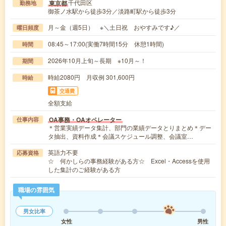
千代田区
東京都
勤務地
御茶ノ水駅から徒歩3分／淡路町駅から徒歩3分
月～金（週5日） ※＼土日祝 おやすみです♪／
曜日頻度
08:45～17:00(実働7時間15分 休憩1時間)
時間
2026年10月上旬～長期 ※10月～！
期間
時給2080円 月収例 301,600円
時給
交通費
全額支給
OA事務・OAオペレーター
仕事内容
＊営業実績データ集計、部門の業績データとりまとめ＊デー
タ抽出、資料作成＊会議スケジュール調整、会議室…
英語力不要
応募資格
☆ 何かしらの事務経験がある方☆ Excel・Accessを使用
した集計のご経験がある方
職場の雰囲気
男女比率
女性
男性