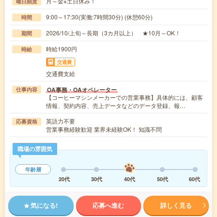
月～金※土日休み！
曜日頻度
9:00～17:30(実働:7時間30分) (休憩60分)
時間
2026/10/上旬～長期（3カ月以上） ★10月～OK！
期間
時給1900円
時給
交通費
交通費支給
OA事務・OAオペレーター
仕事内容
【コーヒーマシンメーカーでの営業事務】具体的には、顧客
情報、契約内容、売上データなどのデータ登録、報…
英語力不要
応募資格
営業事務経験歓迎 業界未経験OK！ 知識不問
職場の雰囲気
年齢層
20代
30代
40代
50代
60代
気になる!
応募へ進む
詳しく見る