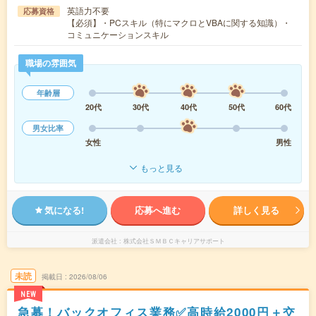
英語力不要
応募資格
【必須】・PCスキル（特にマクロとVBAに関する知識）・
コミュニケーションスキル
職場の雰囲気
年齢層
20代
30代
40代
50代
60代
男女比率
女性
男性
もっと見る
気になる!
応募へ進む
詳しく見る
派遣会社
株式会社ＳＭＢＣキャリアサポート
未読
掲載日
2026/08/06
NEW
急募！バックオフィス業務✅高時給2000円＋交