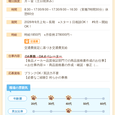
月～金（土日祝休み）
曜日頻度
8:30～17:00/9:00～17:30/9:00～16:30 （実働7時間30分）休
時間
憩60分
2026年9月上旬～長期 ※スタート日相談OK！ #9月～開始
期間
OK！
時給1850円 ※月収例 278000円～
時給
交通費
交通費規定に基づき交通費支給
OA事務・OAオペレーター
仕事内容
【食品メーカー品質保証部門での商品規格書作成のお仕事】
≪お仕事内容≫・商品規格書の作成・確認・修正（…
ブランクOK / 英語力不要
応募資格
【必要なご経験】何らかの事務
職場の雰囲気
年齢層
20代
30代
40代
50代
60代
男女比率