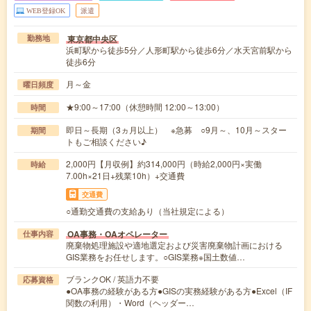
WEB登録OK
派遣
東京都中央区
勤務地
浜町駅から徒歩5分／人形町駅から徒歩6分／水天宮前駅から
徒歩6分
月～金
曜日頻度
★9:00～17:00（休憩時間 12:00～13:00）
時間
即日～長期（3ヵ月以上） ※急募 ○9月～、10月～スター
期間
トもご相談ください♪
2,000円【月収例】約314,000円（時給2,000円×実働
時給
7.00h×21日+残業10h）+交通費
交通費
○通勤交通費の支給あり（当社規定による）
OA事務・OAオペレーター
仕事内容
廃棄物処理施設や適地選定および災害廃棄物計画における
GIS業務をお任せします。○GIS業務※国土数値…
ブランクOK / 英語力不要
応募資格
●OA事務の経験がある方●GISの実務経験がある方●Excel（IF
関数の利用）・Word（ヘッダー…