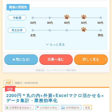
職場の雰囲気
年齢層
20代
30代
40代
50代
60代
男女比率
女性
男性
もっと見る
気になる!
応募へ進む
詳しく見る
派遣会社
ヒューマンリソシア株式会社
未読
掲載日
2026/08/06
NEW
2200円＊丸の内×外資×Excelマクロ活かせる×
データ集計・業務効率化
交通費別途支給あり
土日祝日が休み
WEB登録OK
派遣