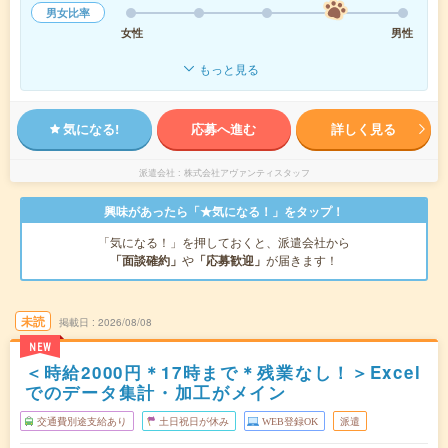
男女比率
女性
男性
もっと見る
気になる!
応募へ進む
詳しく見る
派遣会社
株式会社アヴァンティスタッフ
興味があったら「★気になる！」をタップ！
「気になる！」を押しておくと、派遣会社から
「面談確約」
や
「応募歓迎」
が届きます！
未読
掲載日
2026/08/08
NEW
＜時給2000円＊17時まで＊残業なし！＞Excel
でのデータ集計・加工がメイン
交通費別途支給あり
土日祝日が休み
WEB登録OK
派遣