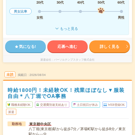
20代
30代
40代
50代
60代
男女比率
女性
男性
もっと見る
気になる!
応募へ進む
詳しく見る
派遣会社
パーソルテンプスタッフ株式会社
未読
掲載日
2026/08/04
時給1800円！未経験OK！残業ほぼなし▼服装
自由＊八丁堀でOA事務
職種未経験OK
交通費別途支給あり
土日祝日が休み
WEB登録OK
派遣
東京都中央区
勤務地
八丁堀(東京都)駅から徒歩7分／茅場町駅から徒歩8分／東京
駅から---分