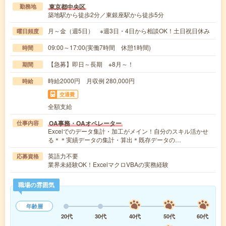
東京都中央区
勤務地
築地駅から徒歩2分／東銀座駅から徒歩5分
月～金（週5日） ※週3日・4日から相談OK！土日祝日休み
曜日頻度
09:00～17:00(実働7時間 休憩1時間)
時間
【急募】即日～長期 ※8月～！
期間
時給2000円 月収例 280,000円
時給
交通費
全額支給
OA事務・OAオペレーター
仕事内容
Excelでのデータ集計・加工がメイン！自分のスキル活かせ
る＊＊実績データの集計・算出＊既存データの…
英語力不要
応募資格
業界未経験OK！ExcelマクロVBAの実務経験
職場の雰囲気
年齢層
20代
30代
40代
50代
60代