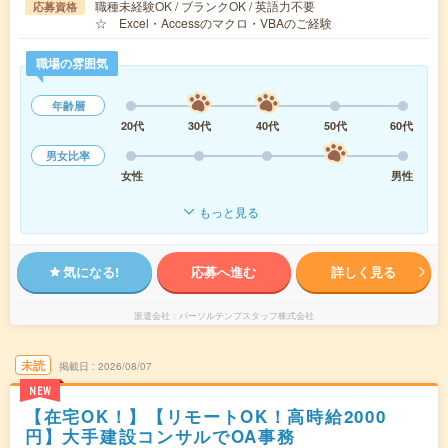
職種未経験OK / ブランクOK / 英語力不要
応募資格
☆ Excel・Accessのマクロ・VBAのご経験
職場の雰囲気
年齢層
20代
30代
40代
50代
60代
男女比率
女性
男性
もっと見る
気になる!
応募へ進む
詳しく見る
派遣会社
パーソルテンプスタッフ株式会社
未読
掲載日
2026/08/07
NEW
【在宅OK！】【リモートOK！高時給2000
円】大手建設コンサルでOA事務