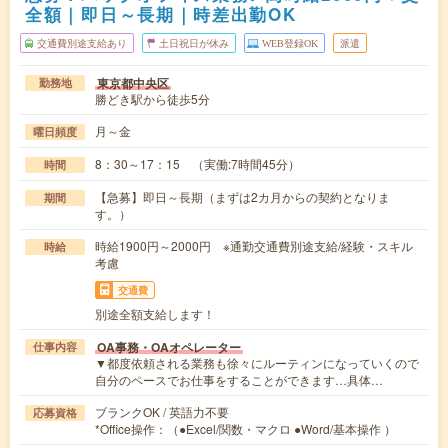
全額｜即日～長期｜時差出勤OK
交通費別途支給あり
土日祝日が休み
WEB登録OK
派遣
東京都中央区
勤務地
勝どき駅から徒歩5分
月～金
曜日頻度
8：30～17：15 （実働:7時間45分）
時間
【急募】即日～長期（まずは2カ月からの契約となりま
期間
す。）
時給1900円～2000円 ※通勤交通費別途支給/経験・スキル
時給
考慮
交通費
別途全額支給します！
OA事務・OAオペレーター
仕事内容
▼都度依頼される業務も徐々にルーティンになっていくので
自分のペースでお仕事をすることができます…具体…
ブランクOK / 英語力不要
応募資格
*Office操作：（●Excel/関数・マクロ ●Word/基本操作 ）