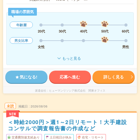
職場の雰囲気
年齢層
20代
30代
40代
50代
60代
男女比率
女性
男性
もっと見る
気になる!
応募へ進む
詳しく見る
派遣会社
ヒューマンリソシア株式会社 関東オフィス
未読
掲載日
2026/08/06
NEW
＜時給2000円＞週1～2日リモート！大手建設
コンサルで調査報告書の作成など
交通費別途支給あり
土日祝日が休み
在宅・リモート