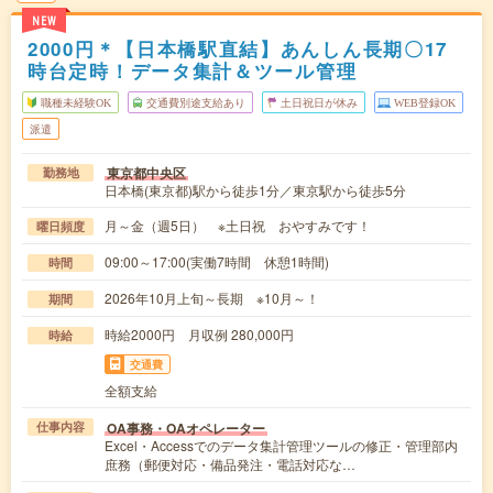
NEW
2000円＊【日本橋駅直結】あんしん長期〇17
時台定時！データ集計＆ツール管理
職種未経験OK
交通費別途支給あり
土日祝日が休み
WEB登録OK
派遣
東京都中央区
勤務地
日本橋(東京都)駅から徒歩1分／東京駅から徒歩5分
月～金（週5日） ※土日祝 おやすみです！
曜日頻度
09:00～17:00(実働7時間 休憩1時間)
時間
2026年10月上旬～長期 ※10月～！
期間
時給2000円 月収例 280,000円
時給
交通費
全額支給
OA事務・OAオペレーター
仕事内容
Excel・Accessでのデータ集計管理ツールの修正・管理部内
庶務（郵便対応・備品発注・電話対応な…