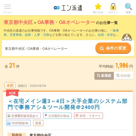
メニュー
気になる!
ログイン
検索
東京都中央区
×
OA事務・OAオペレーター
のお仕事一覧
中央区の派遣のお仕事情報です。OA事務・OAオペレーターのお仕事の他に、
一般事
務
、
営業事務
、
総務・人事・労務
などを取り揃えています。さらに、
短期
・
単発
など
の期間や、
職種未経験OK
などのこだわり条件で絞り込んでいただけます。職種辞典：
OA事務・OAオペレーターのお仕事とは？とは？
条件の変更
東京都中央区 / OA事務・OAオペレーター
21
1,986
全
件
平均時給:
円
時給順
新着順
未読
掲載日
2026/08/08
NEW
＜在宅メイン週3～4日＞大手企業のシステム部
門で事務アシ＆ツール開発＠2400円
交通費別途支給あり
土日祝日が休み
在宅・リモート
WEB登録OK
派遣
東京都中央区
勤務地