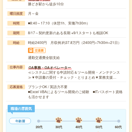
勝どき駅から徒歩10分
月～金
曜日頻度
■8:40～17:10（休憩1h、実働7h30m）
時間
8/17～契約更新のある長期 ※9/1スタートも相談OK
期間
時給2400円 月収例:約37.8万円（2400円×7h30m×21日）
時給
交通費
通勤交通費全額支給
OA事務・OAオペレーター
仕事内容
≪システムに関する申請対応＆ツール開発・メンテナンス
≫▼申請書の受付・チェック・とりまとめ▼業務支援…
ブランクOK / 英語力不要
応募資格
■Excel VBAによるツール開発のご経験 ■ITパスポート資格
も活かせます
職場の雰囲気
年齢層
20代
30代
40代
50代
60代