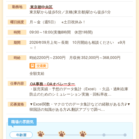
東京都中央区
勤務地
東京駅から徒歩5分／京橋(東京都)駅から徒歩1分
月～金（週5日） ※土日祝休み！
曜日頻度
09:00～18:00(実働8時間 休憩1時間)
時間
2026年09月上旬～長期 10月開始も相談ください ※9月
期間
～！
時給2200円～2300円 月収例 352,000円～368,000円
時給
交通費
全額支給
OA事務・OAオペレーター
仕事内容
・販売実績・予想のデータ集計（Excel）・欠品・過剰在庫
防止のためのシミュレーション実施・回転率改…
▼Excel関数・マクロでのデータ集計などの経験がある方♪▼
応募資格
韓国語の知識がある方♪L翻訳アプリで調べ…
職場の雰囲気
年齢層