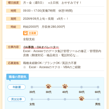
月～金（週5日） ※土日祝 おやすみです！
曜日頻度
09:00～17:00(実働7時間 休憩1時間)
時間
2026年09月上旬～長期 ※9月～！
期間
時給2000円 月収例 280,000円
時給
交通費
全額支給
OA事務・OAオペレーター
仕事内容
Excel・Accessでのデータ集計管理ツールの修正・管理部内
庶務（郵便対応・備品発注・電話対応な…
職種未経験OK / ブランクOK / 英語力不要
応募資格
☆ Excel・Accessのマクロ・VBAのご経験
職場の雰囲気
年齢層
20代
30代
40代
50代
60代
男女比率
女性
男性