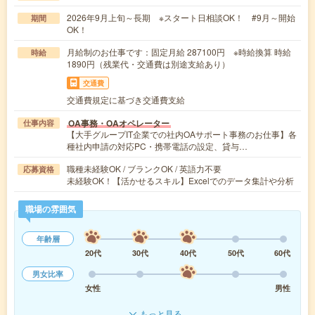
2026年9月上旬～長期 ※スタート日相談OK！ #9月～開始
期間
OK！
月給制のお仕事です：固定月給 287100円 ※時給換算 時給
時給
1890円（残業代・交通費は別途支給あり）
交通費
交通費規定に基づき交通費支給
OA事務・OAオペレーター
仕事内容
【大手グループIT企業での社内OAサポート事務のお仕事】各
種社内申請の対応PC・携帯電話の設定、貸与…
職種未経験OK / ブランクOK / 英語力不要
応募資格
未経験OK！【活かせるスキル】Excelでのデータ集計や分析
職場の雰囲気
年齢層
20代
30代
40代
50代
60代
男女比率
女性
男性
もっと見る