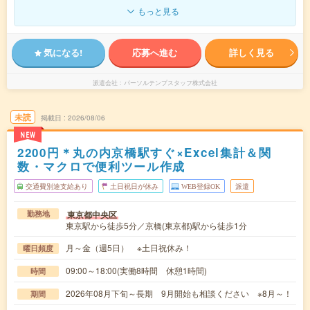
もっと見る
気になる!
応募へ進む
詳しく見る
派遣会社
パーソルテンプスタッフ株式会社
未読
掲載日
2026/08/06
NEW
2200円＊丸の内京橋駅すぐ×Excel集計＆関
数・マクロで便利ツール作成
交通費別途支給あり
土日祝日が休み
WEB登録OK
派遣
東京都中央区
勤務地
東京駅から徒歩5分／京橋(東京都)駅から徒歩1分
月～金（週5日） ※土日祝休み！
曜日頻度
09:00～18:00(実働8時間 休憩1時間)
時間
2026年08月下旬～長期 9月開始も相談ください ※8月～！
期間