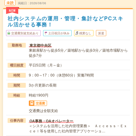
未読
掲載日
2026/08/06
NEW
社内システムの運用・管理・集計などPCスキ
ル活かせる事務！
交通費別途支給あり
土日祝日が休み
残業なし
派遣
東京都中央区
勤務地
東銀座駅から徒歩5分／築地駅から徒歩3分／築地市場駅から
徒歩7分
平日5日間（月～金）
曜日頻度
9：00～17：00（休憩60分）実働7時間
時間
3か月更新の長期
期間
時給1900円
時給
交通費
交通費は全額支給
OA事務・OAオペレーター
仕事内容
＜システムを活用した社内管理業務＞ Ａｃｃｅｓｓ・Ｅｘ
ｃｅｌ等を使用した社内管理アプリケーショ…