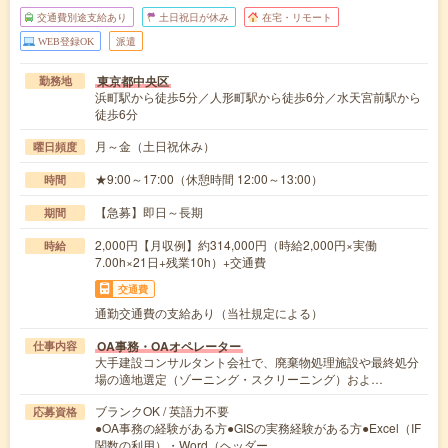
交通費別途支給あり
土日祝日が休み
在宅・リモート
WEB登録OK
派遣
東京都中央区
勤務地
浜町駅から徒歩5分／人形町駅から徒歩6分／水天宮前駅から
徒歩6分
月～金（土日祝休み）
曜日頻度
★9:00～17:00（休憩時間 12:00～13:00）
時間
【急募】即日～長期
期間
2,000円【月収例】約314,000円（時給2,000円×実働
時給
7.00h×21日+残業10h）+交通費
交通費
通勤交通費の支給あり（当社規定による）
OA事務・OAオペレーター
仕事内容
大手建設コンサルタント会社で、廃棄物処理施設や最終処分
場の適地選定（ゾーニング・スクリーニング）およ…
ブランクOK / 英語力不要
応募資格
●OA事務の経験がある方●GISの実務経験がある方●Excel（IF
関数の利用）・Word（ヘッダー…