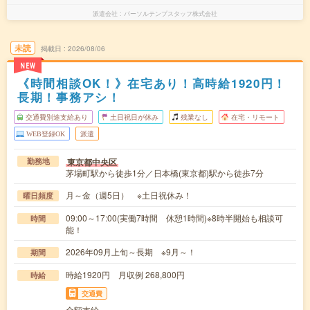
派遣会社
パーソルテンプスタッフ株式会社
未読
掲載日
2026/08/06
NEW
《時間相談OK！》在宅あり！高時給1920円！
長期！事務アシ！
交通費別途支給あり
土日祝日が休み
残業なし
在宅・リモート
WEB登録OK
派遣
東京都中央区
勤務地
茅場町駅から徒歩1分／日本橋(東京都)駅から徒歩7分
月～金（週5日） ※土日祝休み！
曜日頻度
09:00～17:00(実働7時間 休憩1時間)※8時半開始も相談可
時間
能！
2026年09月上旬～長期 ※9月～！
期間
時給1920円 月収例 268,800円
時給
交通費
全額支給