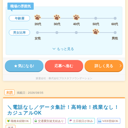
職場の雰囲気
年齢層
20代
30代
40代
50代
60代
男女比率
女性
男性
もっと見る
気になる!
応募へ進む
詳しく見る
派遣会社
株式会社プロスタファウンデーション
未読
掲載日
2026/08/05
＼電話なし／データ集計！高時給！残業なし！
カジュアルOK
職種未経験OK
交通費別途支給あり
土日祝日が休み
WEB登録OK
派遣