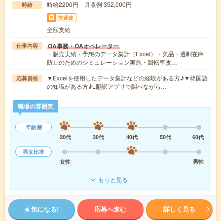
時給2200円 月収例 352,000円
時給
交通費
全額支給
OA事務・OAオペレーター
仕事内容
・販売実績・予想のデータ集計（Excel）・欠品・過剰在庫
防止のためのシミュレーション実施・回転率改…
▼Excelを使用したデータ集計などの経験がある方♪▼韓国語
応募資格
の知識がある方♪L翻訳アプリで調べながら…
職場の雰囲気
年齢層
20代
30代
40代
50代
60代
男女比率
女性
男性
もっと見る
気になる!
応募へ進む
詳しく見る