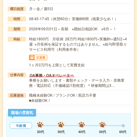
月～金／週5日
曜日頻度
08:45-17:45（休憩60分）実働8時間（残業少なめ！）
時間
2026年09月01日～長期 ※開始日相談OK ※9月～！
期間
時給1800円 月収例 28万円 時給1800円×実働8h×週5日×4
時給
週 ※月収例を保証するものではありません。※給与即受取り
サービス利用可（利用条件有）
交通費
1ヶ月3万円を上限として実費支給
OA事務・OAオペレーター
仕事内容
事務をお願いします・書類チェック・データ入力・庶務業
務・電話対応（不備確認/1割程度）＊研修期間は3…
職種未経験OK / ブランクOK / 英語力不要
応募資格
■未経験OK！
職場の雰囲気
年齢層
20代
30代
40代
50代
60代