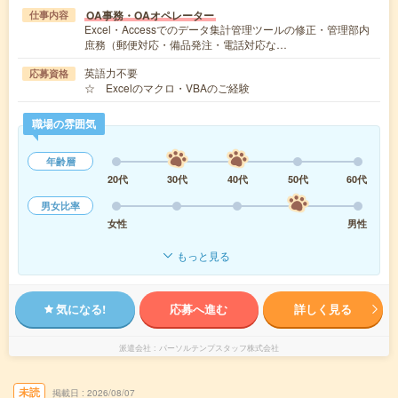
OA事務・OAオペレーター
仕事内容
Excel・Accessでのデータ集計管理ツールの修正・管理部内
庶務（郵便対応・備品発注・電話対応な…
英語力不要
応募資格
☆ Excelのマクロ・VBAのご経験
職場の雰囲気
年齢層
20代
30代
40代
50代
60代
男女比率
女性
男性
もっと見る
気になる!
応募へ進む
詳しく見る
派遣会社
パーソルテンプスタッフ株式会社
未読
掲載日
2026/08/07