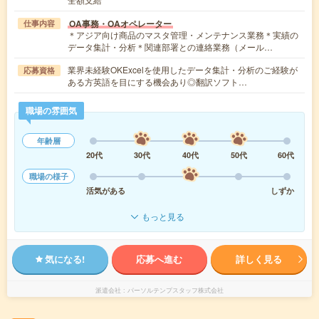
OA事務・OAオペレーター
仕事内容
＊アジア向け商品のマスタ管理・メンテナンス業務＊実績の
データ集計・分析＊関連部署との連絡業務（メール…
業界未経験OKExcelを使用したデータ集計・分析のご経験が
応募資格
ある方英語を目にする機会あり◎翻訳ソフト…
職場の雰囲気
年齢層
20代
30代
40代
50代
60代
職場の様子
活気がある
しずか
もっと見る
気になる!
応募へ進む
詳しく見る
派遣会社
パーソルテンプスタッフ株式会社