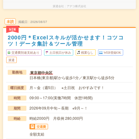
派遣会社
アデコ株式会社
未読
掲載日
2026/08/07
NEW
2000円＊Excelスキルが活かせます！コツコ
ツ！データ集計＆ツール管理
交通費別途支給あり
土日祝日が休み
残業なし
WEB登録OK
派遣
東京都中央区
勤務地
日本橋(東京都)駅から徒歩1分／東京駅から徒歩5分
月～金（週5日） ※土日祝 おやすみです！
曜日頻度
09:00～17:00(実働7時間 休憩1時間)
時間
2026年09月中旬～長期 ※9月～！
期間
時給2000円 月収例 280,000円
時給
交通費
全額支給