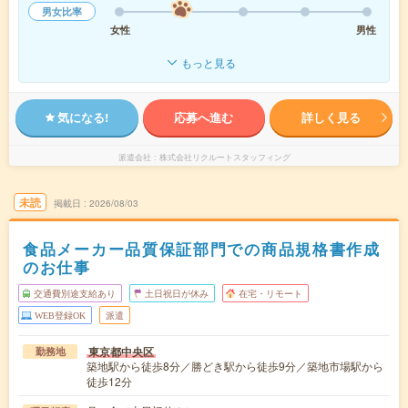
男女比率
女性
男性
もっと見る
気になる!
応募へ進む
詳しく見る
派遣会社
株式会社リクルートスタッフィング
未読
掲載日
2026/08/03
食品メーカー品質保証部門での商品規格書作成
のお仕事
交通費別途支給あり
土日祝日が休み
在宅・リモート
WEB登録OK
派遣
東京都中央区
勤務地
築地駅から徒歩8分／勝どき駅から徒歩9分／築地市場駅から
徒歩12分