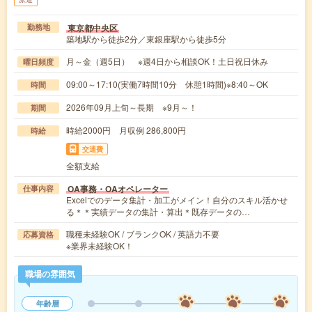
東京都中央区
勤務地
築地駅から徒歩2分／東銀座駅から徒歩5分
月～金（週5日） ※週4日から相談OK！土日祝日休み
曜日頻度
09:00～17:10(実働7時間10分 休憩1時間)※8:40～OK
時間
2026年09月上旬～長期 ※9月～！
期間
時給2000円 月収例 286,800円
時給
交通費
全額支給
OA事務・OAオペレーター
仕事内容
Excelでのデータ集計・加工がメイン！自分のスキル活かせ
る＊＊実績データの集計・算出＊既存データの…
職種未経験OK / ブランクOK / 英語力不要
応募資格
※業界未経験OK！
職場の雰囲気
年齢層