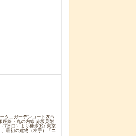
！
オータニガーデンコート20F/
 銀座線・丸の内線 赤坂見附
（7番口）より徒歩3分 東京
渡り、最初の建物（左手）「ニ