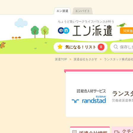
エン派遣
エンバイト
ちょうど良いワークライフバランスが叶う
関東版
気になる！リスト
0
保存し
派遣TOP
派遣会社をさがす
ランスタッド株式会
ランス
労働者派遣事業許
クチ