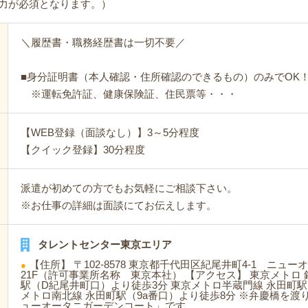
力が必須となります。）
＼履歴書・職務経歴書は一切不要／
■身分証明書（本人確認・住所確認のできるもの）のみでOK
※運転免許証、健康保険証、住民票等・・・
【WEB登録（面談なし）】3～5分程度
【クイック登録】30分程度
派遣が初めての方でもお気軽にご相談下さい。
※お仕事の詳細は面談にてお伝えします。
タレントセンター東京エリア
【住所】 〒102-8578 東京都千代田区紀尾井町4-1 ニュー
21F（許可事業所名称 東京本社） 【アクセス】 東京メトロ
駅（D紀尾井町口）より徒歩3分 東京メトロ半蔵門線 永田町駅
メトロ南北線 永田町駅（9a番口）より徒歩8分 ※弁慶橋を
ューオータニガーデンコート」です。