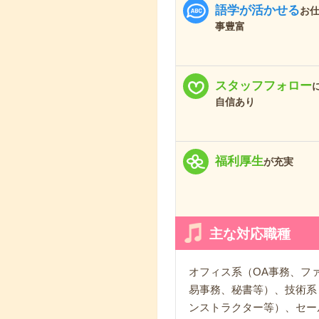
語学が活かせる
お
事豊富
スタッフフォロー
自信あり
福利厚生
が充実
主な対応職種
オフィス系（OA事務、フ
易事務、秘書等）、技術系
ンストラクター等）、セー