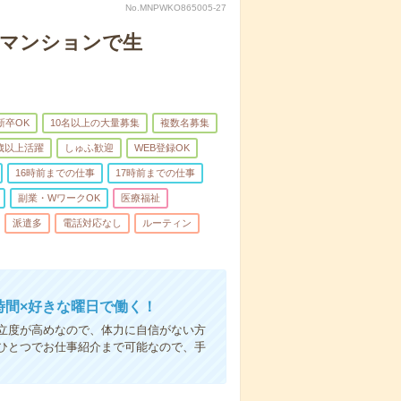
No.MNPWKO865005-27
者マンションで生
新卒OK
10名以上の大量募集
複数名募集
0歳以上活躍
しゅふ歓迎
WEB登録OK
16時前までの仕事
17時前までの仕事
副業・WワークOK
医療福祉
派遣多
電話対応なし
ルーティン
時間×好きな曜日で働く！
立度が高めなので、体力に自信がない方
ひとつでお仕事紹介まで可能なので、手