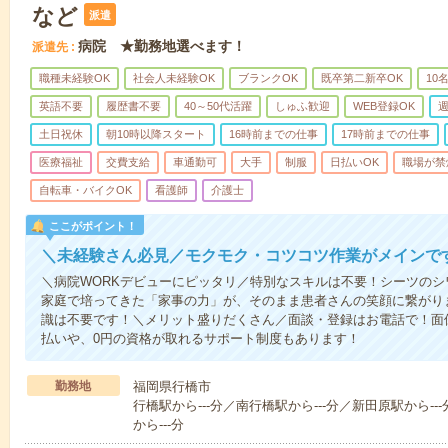
など
派遣
病院 ★勤務地選べます！
派遣先
職種未経験OK
社会人未経験OK
ブランクOK
既卒第二新卒OK
10
英語不要
履歴書不要
40～50代活躍
しゅふ歓迎
WEB登録OK
週
土日祝休
朝10時以降スタート
16時前までの仕事
17時前までの仕事
医療福祉
交費支給
車通勤可
大手
制服
日払いOK
職場が禁
自転車・バイクOK
看護師
介護士
ここがポイント！
＼未経験さん必見／モクモク・コツコツ作業がメインで
＼病院WORKデビューにピッタリ／特別なスキルは不要！シーツの
家庭で培ってきた「家事の力」が、そのまま患者さんの笑顔に繋がり
識は不要です！＼メリット盛りだくさん／面談・登録はお電話で！面
払いや、0円の資格が取れるサポート制度もあります！
勤務地
福岡県行橋市
行橋駅から---分／南行橋駅から---分／新田原駅から--
から---分