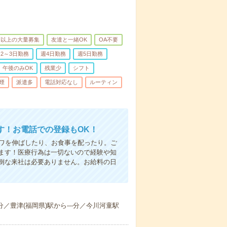
名以上の大量募集
友達と一緒OK
OA不要
2～3日勤務
週4日勤務
週5日勤務
午後のみOK
残業少
シフト
煙
派遣多
電話対応なし
ルーティン
す！お電話での登録もOK！
シワを伸ばしたり、お食事を配ったり。ご
ます！医療行為は一切ないので経験や知
倒な来社は必要ありません。お給料の日
-分／豊津(福岡県)駅から---分／今川河童駅