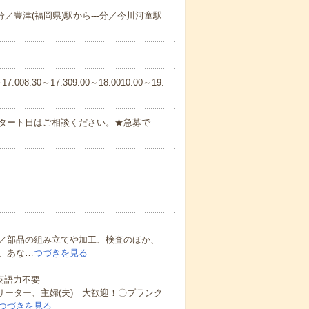
-分／豊津(福岡県)駅から---分／今川河童駅
30～17:309:00～18:0010:00～19:
スタート日はご相談ください。★急募で
／部品の組み立てや加工、検査のほか、
、あな…
つづきを見る
 英語力不要
リーター、主婦(夫) 大歓迎！〇ブランク
つづきを見る