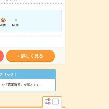
50代
60代
詳しく見る
クリック！
」
や
「応募歓迎」
が届きます！
一括
応募