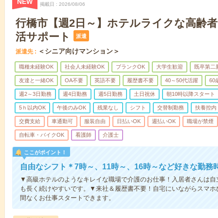
NEW
掲載日
2026/08/06
行橋市【週2日～】ホテルライクな高齢
活サポート
派遣
＜シニア向けマンション＞
派遣先
職種未経験OK
社会人未経験OK
ブランクOK
大学生歓迎
既卒第二
友達と一緒OK
OA不要
英語不要
履歴書不要
40～50代活躍
6
週2～3日勤務
週4日勤務
週5日勤務
土日祝休
朝10時以降スタート
5ｈ以内OK
午後のみOK
残業なし
シフト
交替制勤務
扶養控内
交費支給
車通勤可
服装自由
日払いOK
週払いOK
職場が禁煙
自転車・バイクOK
看護師
介護士
ここがポイント！
自由なシフト＊7時～、11時～、16時～など好きな勤務
▼高級ホテルのようなキレイな職場で介護のお仕事！入居者さんは自
も長く続けやすいです。▼来社＆履歴書不要！自宅にいながらスマホ
間なくお仕事スタートできます。