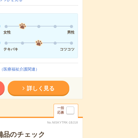
女性
男性
テキパキ
コツコツ
（医療福祉介護関連）
詳しく見る
一括
応募
No.NISKYTRK-1BJ18
で備品のチェック