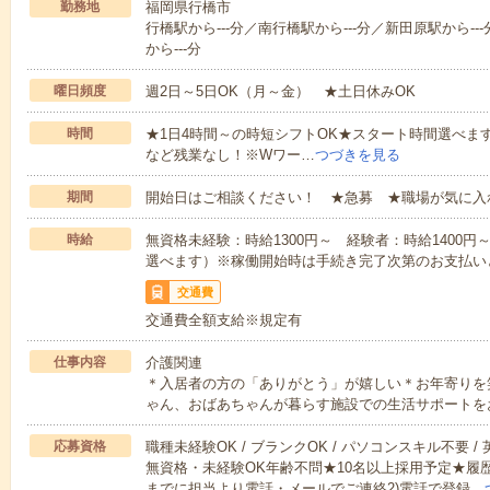
勤務地
福岡県行橋市
行橋駅から---分／南行橋駅から---分／新田原駅から--
から---分
曜日頻度
週2日～5日OK（月～金） ★土日休みOK
時間
★1日4時間～の時短シフトOK★スタート時間選べます！7:00～1
など残業なし！※Wワー…
つづきを見る
期間
開始日はご相談ください！ ★急募 ★職場が気に入
時給
無資格未経験：時給1300円～ 経験者：時給1400
選べます）※稼働開始時は手続き完了次第のお支払い
交通費
交通費全額支給※規定有
仕事内容
介護関連
＊入居者の方の「ありがとう」が嬉しい＊お年寄りを
ゃん、おばあちゃんが暮らす施設での生活サポートを
応募資格
職種未経験OK / ブランクOK / パソコンスキル不要 /
無資格・未経験OK年齢不問★10名以上採用予定★履
までに担当より電話・メールでご連絡2)電話で登録…