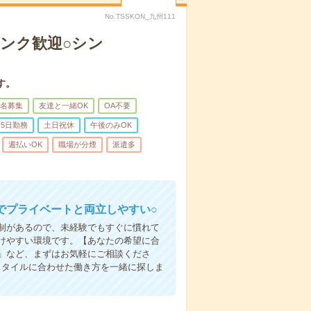
No.TSSKON_九州111
ンク歓迎○シン
す。
名募集
友達と一緒OK
OA不要
5日勤務
土日祝休
午後のみOK
週払いOK
職場が分煙
派遣多
でプライベートと両立しやすい○
制があるので、未経験でもすぐに慣れて
けやすい環境です。【あなたの希望に合
」など、まずはお気軽にご相談くださ
スタイルに合わせた働き方を一緒に探しま