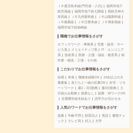
ＪＲ鹿児島本線(門司港－八代)
福岡市地下
鉄空港線
福岡市地下鉄七隈線
西鉄天神大
牟田線
ＪＲ九州新幹線
ＪＲ山陽新幹線
ＪＲ篠栗線
ＪＲ日豊本線
ＪＲ博多南線
福岡市地下鉄箱崎線
職種でお仕事情報をさがす
オフィスワーク・事務系
営業・販売・サー
ビス系
クリエイティブ系
IT・エンジニア
系
技術系
医療・介護・福祉・教育系
軽
作業・物流・工場・その他
こだわりでお仕事情報をさがす
短期
単発
職種未経験OK
10名以上の大
量募集
友だちと一緒の応募OK
在宅・リモ
ートワーク
週2～3日勤務
週4日勤務
土
日祝のみ勤務
残業なし
副業・WワークOK
交通費別途支給あり
語学力が活かせる
人気のワードでお仕事情報をさがす
急募
年齢不問
財団法人
英語
書類チェ
ック
テレビ局
封入
大学