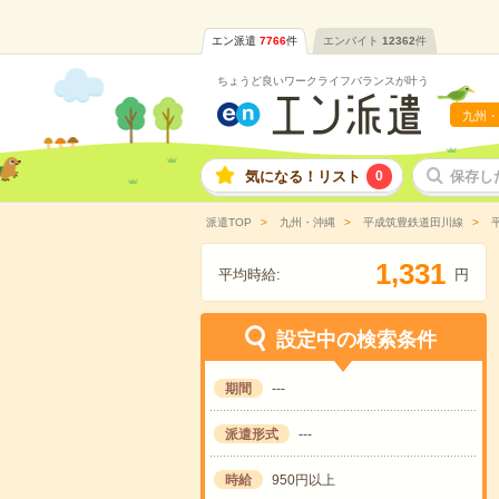
エン派遣
7766
件
エンバイト
12362
件
ちょうど良いワークライフバランスが叶う
九州・
気になる！リスト
0
保存し
派遣TOP
九州・沖縄
平成筑豊鉄道田川線
平
,
1
3
3
1
平均時給:
円
設定中の検索条件
期間
---
派遣形式
---
時給
950円以上