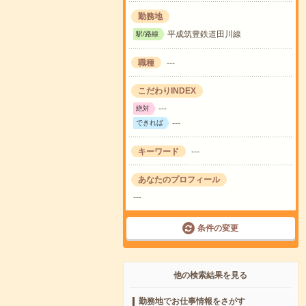
勤務地
平成筑豊鉄道田川線
駅/路線
職種
---
こだわりINDEX
---
絶対
---
できれば
キーワード
---
あなたのプロフィール
---
条件の変更
他の検索結果を見る
勤務地でお仕事情報をさがす