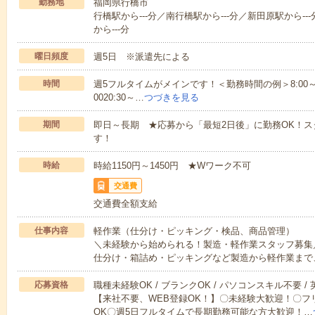
勤務地
福岡県行橋市
行橋駅から---分／南行橋駅から---分／新田原駅から--
から---分
曜日頻度
週5日 ※派遣先による
時間
週5フルタイムがメインです！＜勤務時間の例＞8:00～17:008:
0020:30～…
つづきを見る
期間
即日～長期 ★応募から「最短2日後」に勤務OK！
す！
時給
時給1150円～1450円 ★Wワーク不可
交通費
交通費全額支給
仕事内容
軽作業（仕分け・ピッキング・検品、商品管理）
＼未経験から始められる！製造・軽作業スタッフ募集
仕分け・箱詰め・ピッキングなど製造から軽作業まで
応募資格
職種未経験OK / ブランクOK / パソコンスキル不要 /
【来社不要、WEB登録OK！】〇未経験大歓迎！〇フ
OK〇週5日フルタイムで長期勤務可能な方大歓迎！…