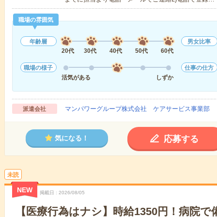
職場の雰囲気
年齢層
男女比率
20代
30代
40代
50代
60代
職場の様子
仕事の仕方
活気がある
しずか
マンパワーグループ株式会社 ケアサービス事業部 
派遣会社
応募する
気になる！
未読
NEW
掲載日
2026/08/05
【医療行為はナシ】時給1350円！病院