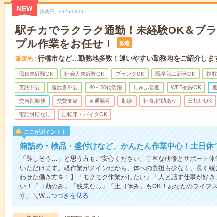
NEW
掲載日
2026/08/06
駅チカでラクラク通勤！未経験OK＆ブラ
プル作業をお任せ！
派遣
行橋市など…勤務地多数！通いやすい勤務地をご紹介しま
派遣先
職種未経験OK
社会人未経験OK
ブランクOK
既卒第二新卒OK
複数
英語不要
履歴書不要
40～50代活躍
しゅふ歓迎
WEB登録OK
週
交替制勤務
交費支給
車通勤可
制服
社食/補助あり
日払いOK
電話対応なし
自転車・バイクOK
ここがポイント！
箱詰め・検品・盛付けなど、かんたん作業中心！土日休
「難しそう…」と思う方もご安心ください。丁寧な研修とサポート体
いただけます。軽作業がメインだから、体への負担も少なく、長く続
わせた働き方を！】「モクモク作業がしたい」「人と話す仕事が好き
い！「日勤のみ」「残業なし」「土日休み」もOK！あなたのライフ
す。＼W…
つづきを見る