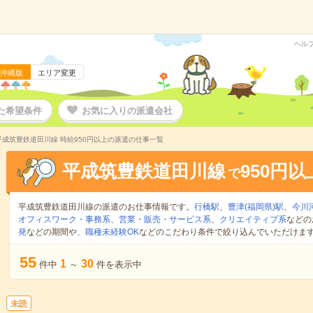
ヘル
沖縄版
エリア変更
た希望条件
お気に入りの派遣会社
成筑豊鉄道田川線 時給950円以上の派遣の仕事一覧
平成筑豊鉄道田川線
950円以
で
平成筑豊鉄道田川線の派遣のお仕事情報です。
行橋駅
、
豊津(福岡県)駅
、
今川
オフィスワーク・事務系
、
営業・販売・サービス系
、
クリエイティブ系
などの
発
などの期間や、
職種未経験OK
などのこだわり条件で絞り込んでいただけま
55
1
30
件中
～
件を表示中
未読