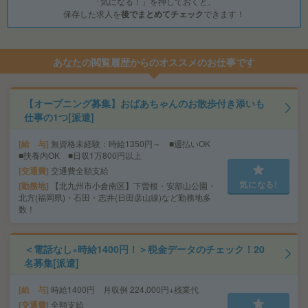
「気になる！」を押しておくと、
保存した求人を
後でまとめてチェック
できます！
あなたの閲覧履歴からのオススメのお仕事です
【オープニング募集】おばあちゃんのお散歩付き添いも
仕事の1つ[派遣]
給 与
無資格未経験：時給1350円～ ■週払いOK
■扶養内OK ■日収1万800円以上
交通費
交通費全額支給
気になる!
勤務地
【北九州市小倉南区】下曽根・安部山公園・
北方(福岡県)・石田・志井(日田彦山線)など勤務地多
数！
＜電話なし×時給1400円！＞税金データのチェック！20
名募集[派遣]
給 与
時給1400円 月収例 224,000円+残業代
交通費
全額支給