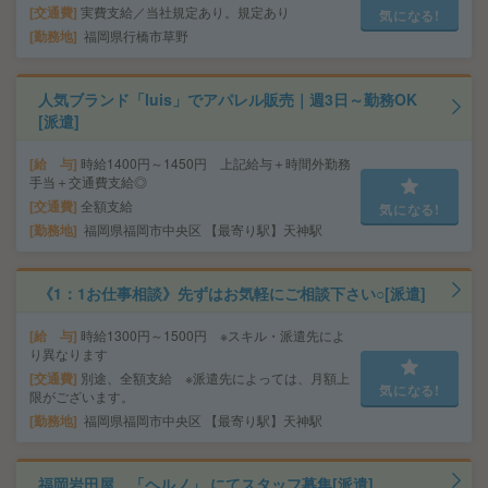
交通費
実費支給／当社規定あり。規定あり
気になる!
勤務地
福岡県行橋市草野
人気ブランド「luis」でアパレル販売｜週3日～勤務OK
[派遣]
給 与
時給1400円～1450円 上記給与＋時間外勤務
手当＋交通費支給◎
交通費
全額支給
気になる!
勤務地
福岡県福岡市中央区 【最寄り駅】天神駅
《1：1お仕事相談》先ずはお気軽にご相談下さい○[派遣]
給 与
時給1300円～1500円 ※スキル・派遣先によ
り異なります
交通費
別途、全額支給 ※派遣先によっては、月額上
気になる!
限がございます。
勤務地
福岡県福岡市中央区 【最寄り駅】天神駅
福岡岩田屋 「ヘルノ」 にてスタッフ募集[派遣]