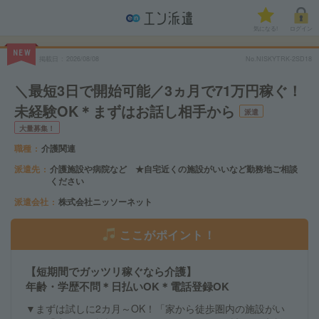
気になる!
ログイン
NEW
掲載日
2026/08/08
No.NISKYTRK-2SD18
＼最短3日で開始可能／3ヵ月で71万円稼ぐ！
未経験OK＊まずはお話し相手から
派遣
大量募集！
職種
介護関連
派遣先
介護施設や病院など ★自宅近くの施設がいいなど勤務地ご相談
ください
派遣会社
株式会社ニッソーネット
ここがポイント！
【短期間でガッツリ稼ぐなら介護】
年齢・学歴不問＊日払いOK＊電話登録OK
▼まずは試しに2カ月～OK！「家から徒歩圏内の施設がい