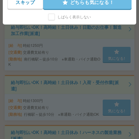
スキップ
どちらも気になる！
交通費
交通費支給有り
気になる!
勤務地
新田原駅～車7分 ※車通勤・バイク通勤OK
しばらく表示しない
給与即払いOK！高時給！土日休み！日勤のお仕事！製造
加工作業[派遣]
給 与
時給1250円
交通費
交通費支給有り
気になる!
勤務地
南行橋駅～徒歩10分 ※車通勤・バイク通勤O
K
給与即払いOK！高時給！土日休み！入荷・受付作業[派
遣]
給 与
時給1300円
交通費
交通費支給有り
気になる!
勤務地
行橋駅～徒歩10分 ※車通勤・バイク通勤OK
給与即払いOK！高時給！土日休み！ハーネスの製造業務
[派遣]