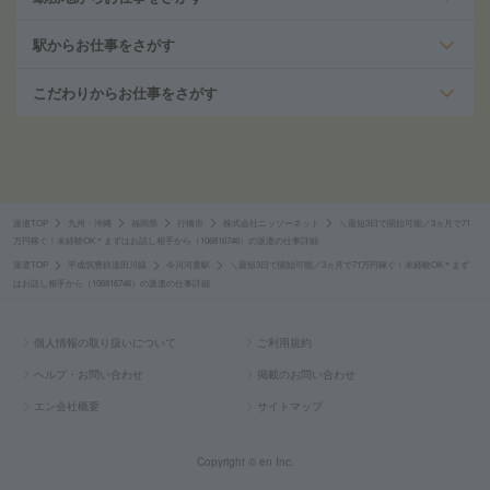
駅からお仕事をさがす
こだわりからお仕事をさがす
派遣TOP
九州・沖縄
福岡県
行橋市
株式会社ニッソーネット
＼最短3日で開始可能／3ヵ月で71
万円稼ぐ！未経験OK＊まずはお話し相手から（106816746）の派遣の仕事詳細
派遣TOP
平成筑豊鉄道田川線
今川河童駅
＼最短3日で開始可能／3ヵ月で71万円稼ぐ！未経験OK＊まず
はお話し相手から（106816746）の派遣の仕事詳細
個人情報の取り扱いについて
ご利用規約
ヘルプ・お問い合わせ
掲載のお問い合わせ
エン会社概要
サイトマップ
Copyright © en Inc.