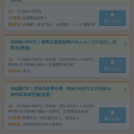
給 与
時給1350円
交通費
交通費支給有り
気になる!
勤務地
行橋駅～徒歩15分 ※車通勤・バイク通勤OK
高時給1500円｜復興支援超短期のホムセンでの品出し@
富合[派遣]
給 与
時給1500円／月収例：252,000円＝1,500円×
8時間×21日勤務の場合＋交通費別途支給
気になる!
勤務地
富合
未経験OK！空港内倉庫作業 時給1400円/土日祝休み
無料駐車場完備[派遣]
給 与
時給1400円／月収例：235,200円＝1,400円×
8時間×21日勤務の場合＋残業代、交通費別途支給
交通費
実費支給／当社規定あり。規定あり
気になる!
勤務地
福岡県北九州市小倉南区