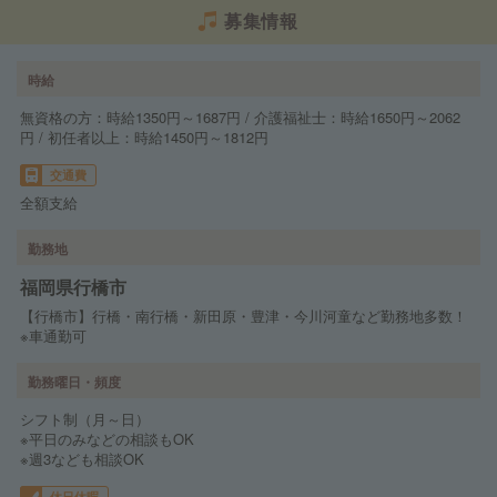
募集情報
時給
無資格の方：時給1350円～1687円 / 介護福祉士：時給1650円～2062
円 / 初任者以上：時給1450円～1812円
交通費
全額支給
勤務地
福岡県行橋市
【行橋市】行橋・南行橋・新田原・豊津・今川河童など勤務地多数！
※車通勤可
勤務曜日・頻度
シフト制（月～日）
※平日のみなどの相談もOK
※週3なども相談OK
休日休暇