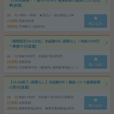
【100名募集！＊週3からOK】健康診断の結果入力のお仕
事[派遣]
給 与
1600～1800 ★日払い・給与前払いOK
交通費
別途支給有
気になる!
勤務地
天神駅より徒歩3分
〈期間限定10-3月迄〉未経験OK×残業なし！時給1230円
＊事務サポ[派遣]
給 与
時給1230円 月収例 190,650円
交通費
全額支給
気になる!
勤務地
大分駅車15分（敷地内に無料駐車場あり！）
【15:00終了×残業なし】未経験OK！健診バスで健康診断
の受付[派遣]
給 与
時給1150円 月収例 178,250円+残業代
交通費
全額支給
気になる!
勤務地
健軍町駅徒歩8分、健軍交番前駅徒歩9分