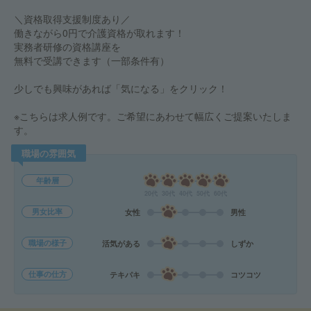
＼資格取得支援制度あり／
働きながら0円で介護資格が取れます！
実務者研修の資格講座を
無料で受講できます（一部条件有）
少しでも興味があれば「気になる」をクリック！
※こちらは求人例です。ご希望にあわせて幅広くご提案いたしま
す。
職場の雰囲気
年齢層
20代
30代
40代
50代
60代
男女比率
女性
男性
職場の様子
活気がある
しずか
仕事の仕方
テキパキ
コツコツ