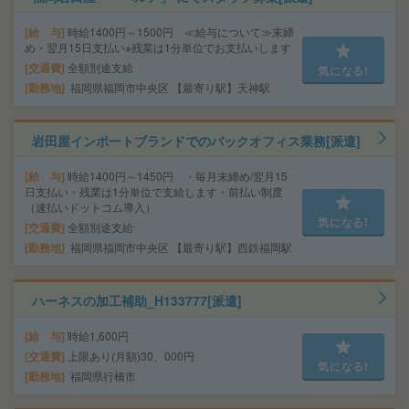
給 与
時給1400円～1500円 ≪給与について≫末締
め・翌月15日支払い※残業は1分単位でお支払いします
交通費
全額別途支給
気になる!
勤務地
福岡県福岡市中央区 【最寄り駅】天神駅
岩田屋インポートブランドでのバックオフィス業務[派遣]
給 与
時給1400円～1450円 ・毎月末締め/翌月15
日支払い・残業は1分単位で支給します・前払い制度
（速払いドットコム導入）
気になる!
交通費
全額別途支給
勤務地
福岡県福岡市中央区 【最寄り駅】西鉄福岡駅
ハーネスの加工補助_H133777[派遣]
給 与
時給1,600円
交通費
上限あり(月額)30、000円
気になる!
勤務地
福岡県行橋市