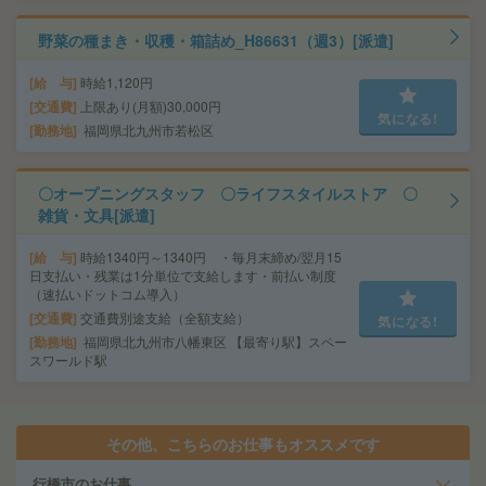
野菜の種まき・収穫・箱詰め_H86631（週3）[派遣]
給 与
時給1,120円
交通費
上限あり(月額)30,000円
気になる!
勤務地
福岡県北九州市若松区
〇オープニングスタッフ 〇ライフスタイルストア 〇
雑貨・文具[派遣]
給 与
時給1340円～1340円 ・毎月末締め/翌月15
日支払い・残業は1分単位で支給します・前払い制度
（速払いドットコム導入）
交通費
交通費別途支給（全額支給）
気になる!
勤務地
福岡県北九州市八幡東区 【最寄り駅】スペー
スワールド駅
その他、こちらのお仕事もオススメです
行橋市のお仕事