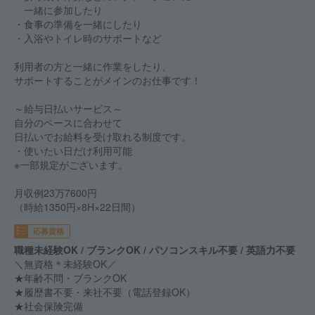
一緒に参加したり
・食事の準備を一緒にしたり
・入浴やトイレ時のサポートなど
利用者の方と一緒に作業をしたり、
サポートすることがメインのお仕事です！
～給与日払いサービス～
自分のペースに合わせて
日払いでお給料を受け取れる制度です。
・使いたい日だけ利用可能
※一部規定がございます。
月収例23万7600円
（時給1350円×8H×22日間）
応募資格
職種未経験OK / ブランクOK / パソコンスキル不要 / 英語力不要
＼無資格＊未経験OK／
★年齢不問・ブランクOK
★履歴書不要・来社不要（電話登録OK）
★社会保険完備