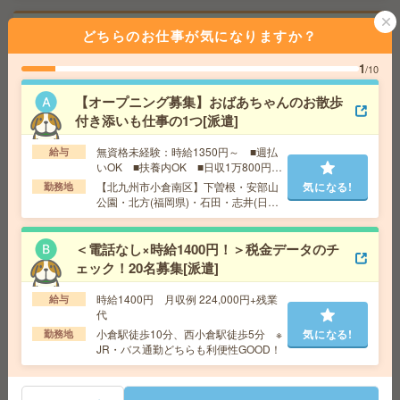
《単発1日OK！日払い可》＊チラシのモクモクシール貼
どちらのお仕事が気になりますか？
り[派遣]
1
/10
給 与
時給1,500円～1,875円
【オープニング募集】おばあちゃんのお散歩
交通費
■ 交通費規定内支給 ※派遣先による
付き添いも仕事の1つ[派遣]
気になる!
勤務地
【福岡市中央区】天神駅・西鉄福岡駅・薬院
駅・天神南駅・唐人町駅など勤務地多数！
無資格未経験：時給1350円～ ■週払
給与
いOK ■扶養内OK ■日収1万800円以
上
【北九州市小倉南区】下曽根・安部山
気になる!
勤務地
給与即払いOK！高時給！土日休み！日勤のお仕事！製品
公園・北方(福岡県)・石田・志井(日田
出荷梱包[派遣]
彦山線)など勤務地多数！
給 与
時給1450円
＜電話なし×時給1400円！＞税金データのチ
交通費
交通費支給有り
ェック！20名募集[派遣]
気になる!
勤務地
行橋駅～車8分 ※車通勤・バイク通勤OK
時給1400円 月収例 224,000円+残業
給与
代
給与即払いOK！高時給！土日休み！日勤のお仕事！目視
小倉駅徒歩10分、西小倉駅徒歩5分 ※
気になる!
勤務地
JR・バス通勤どちらも利便性GOOD！
検査[派遣]
給 与
時給1350円