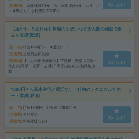
気になる!
勤務地
小倉駅徒歩10分、西小倉駅徒歩5分 ※JR・バ
ス通勤どちらも利便性GOOD！
【週2日～＆土日休】料理の手伝いなど少人数の施設で自
立を支援[派遣]
給 与
時給1450円～ ■週払いOK
交通費
交通費全額支給
勤務地
【北九州市小倉南区】下曽根・安部山公園・
気になる!
北方(福岡県)・石田・志井(日田彦山線)など勤務地多
数！
1800円＊＼基本在宅／電話なし！社内のテクニカルサポ
ート業務[派遣]
給 与
時給1800円 月収例 279,000円
交通費
全額支給
気になる!
勤務地
博多駅徒歩2分