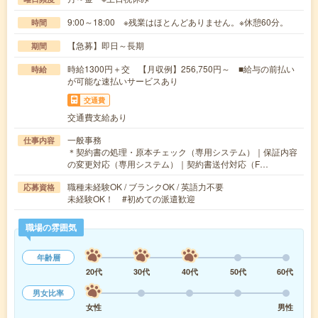
9:00～18:00 ※残業はほとんどありません。※休憩60分。
時間
【急募】即日～長期
期間
時給1300円＋交 【月収例】256,750円～ ■給与の前払い
時給
が可能な速払いサービスあり
交通費
交通費支給あり
一般事務
仕事内容
＊契約書の処理・原本チェック（専用システム）｜保証内容
の変更対応（専用システム）｜契約書送付対応（F…
職種未経験OK / ブランクOK / 英語力不要
応募資格
未経験OK！ #初めての派遣歓迎
職場の雰囲気
年齢層
20代
30代
40代
50代
60代
男女比率
女性
男性