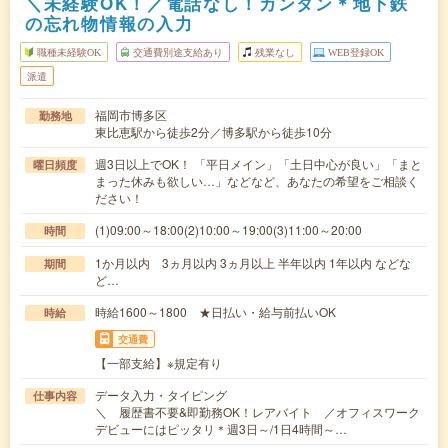
＼未経験OK！／電話なし！カンタン＊地下鉄
の忘れ物情報の入力
職種未経験OK
交通費別途支給あり
残業なし
WEB登録OK
派遣
福岡市博多区
勤務地
東比恵駅から徒歩2分／博多駅から徒歩10分
週3日以上でOK！ 「平日メイン」「土日中心が良い」「まと
曜日頻度
まった休みも欲しい…」などなど、あなたの希望をご相談く
ださい！
(1)09:00～18:00(2)10:00～19:00(3)11:00～20:00
時間
1か月以内 3ヵ月以内 3ヵ月以上 半年以内 1年以内 などな
期間
ど…
時給1600～1800 ★日払い・給与前払いOK
時給
交通費
【一部支給】※規定有り
データ入力・タイピング
仕事内容
＼ 履歴書不要&即勤務OK！レアバイト ／オフィスワーク
デビューにはピッタリ＊週3日～/1日4時間～…