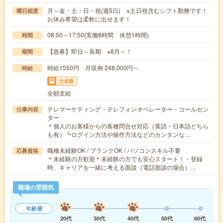
月～金・土・日・祝(週5日) ※土日祝含むシフト勤務です！
曜日頻度
お休み希望は柔軟に出せます！
08:50～17:50(実働8時間 休憩1時間)
時間
【急募】即日～長期 ※8月～！
期間
時給1550円 月収例 248,000円～
時給
交通費
全額支給
テレマーケティング・テレフォンオペレーター・コールセン
仕事内容
ター
＊個人のお客様からの各種問合せ対応（英語・日本語どちら
も有）┗ログイン方法や操作方法などのカンタンな…
職種未経験OK / ブランクOK / パソコンスキル不要
応募資格
＊未経験の方歓迎＊未経験の方でも安心スタート！・登録
時、キャリアを一緒に考える面談（電話面談の場合）…
職場の雰囲気
年齢層
20代
30代
40代
50代
60代