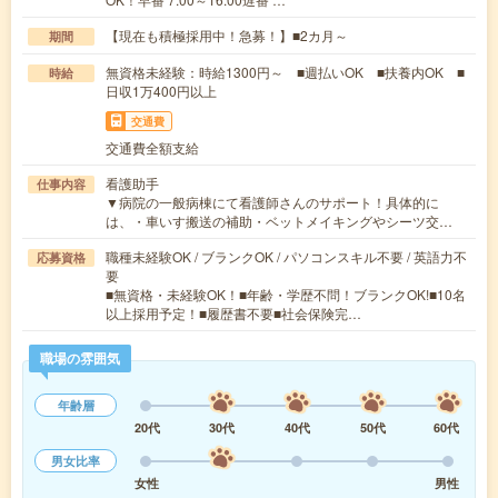
【現在も積極採用中！急募！】■2カ月～
期間
無資格未経験：時給1300円～ ■週払いOK ■扶養内OK ■
時給
日収1万400円以上
交通費
交通費全額支給
看護助手
仕事内容
▼病院の一般病棟にて看護師さんのサポート！具体的に
は、・車いす搬送の補助・ベットメイキングやシーツ交…
職種未経験OK / ブランクOK / パソコンスキル不要 / 英語力不
応募資格
要
■無資格・未経験OK！■年齢・学歴不問！ブランクOK!■10名
以上採用予定！■履歴書不要■社会保険完…
職場の雰囲気
年齢層
20代
30代
40代
50代
60代
男女比率
女性
男性