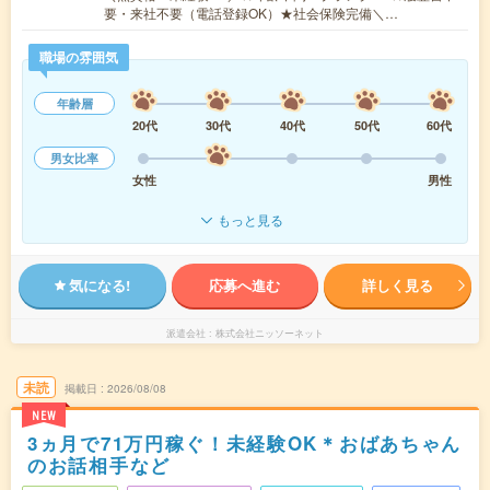
要・来社不要（電話登録OK）★社会保険完備＼…
職場の雰囲気
年齢層
20代
30代
40代
50代
60代
男女比率
女性
男性
もっと見る
気になる!
応募へ進む
詳しく見る
派遣会社
株式会社ニッソーネット
未読
掲載日
2026/08/08
NEW
3ヵ月で71万円稼ぐ！未経験OK＊おばあちゃん
のお話相手など