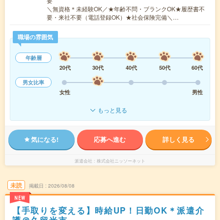
要
＼無資格＊未経験OK／★年齢不問・ブランクOK★履歴書不
要・来社不要（電話登録OK）★社会保険完備＼…
職場の雰囲気
年齢層
20代
30代
40代
50代
60代
男女比率
女性
男性
もっと見る
気になる!
応募へ進む
詳しく見る
派遣会社
株式会社ニッソーネット
未読
掲載日
2026/08/08
NEW
【手取りを変える】時給UP！日勤OK＊派遣介