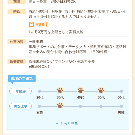
即日～長期 ※開始日相談OK
期間
時給1400円 月収例 19万円 時給1400円×実働7h×週5日×4
時給
週 ※月収例を保証するものではありません。
交通費
1ヶ月3万円を上限として実費支給
一般事務
仕事内容
事務サポートのお仕事・データ入力・契約書の確認・電話対
応⇒申込の受付や問い合わせ対応等。1日20件程…
職種未経験OK / ブランクOK / 英語力不要
応募資格
■未経験OK！
職場の雰囲気
年齢層
20代
30代
40代
50代
60代
男女比率
女性
男性
もっと見る