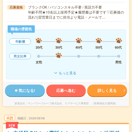
ブランクOK / パソコンスキル不要 / 英語力不要
応募資格
年齢不問★10名以上採用予定★履歴書は不要です▽応募後の
流れ1)翌営業日までに担当より電話・メールで…
職場の雰囲気
年齢層
20代
30代
40代
50代
60代
男女比率
女性
男性
もっと見る
気になる!
応募へ進む
詳しく見る
派遣会社
マンパワーグループ株式会社 ケアサービス事業部 （医療福祉介護関連）
未読
掲載日
2026/08/08
NEW