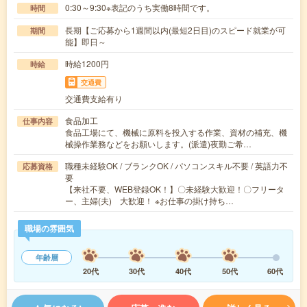
0:30～9:30※表記のうち実働8時間です。
時間
長期【ご応募から1週間以内(最短2日目)のスピード就業が可
期間
能】即日～
時給1200円
時給
交通費
交通費支給有り
食品加工
仕事内容
食品工場にて、機械に原料を投入する作業、資材の補充、機
械操作業務などをお願いします。(派遣)夜勤ご希…
職種未経験OK / ブランクOK / パソコンスキル不要 / 英語力不
応募資格
要
【来社不要、WEB登録OK！】〇未経験大歓迎！〇フリータ
ー、主婦(夫) 大歓迎！ ※お仕事の掛け持ち…
職場の雰囲気
年齢層
20代
30代
40代
50代
60代