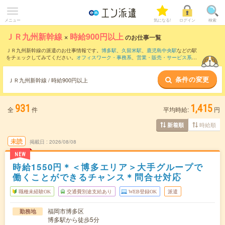
メニュー
気になる!
ログイン
検索
ＪＲ九州新幹線
×
時給900円以上
のお仕事一覧
ＪＲ九州新幹線の派遣のお仕事情報です。
博多駅
、
久留米駅
、
鹿児島中央駅
などの駅
をチェックしてみてください。
オフィスワーク・事務系
、
営業・販売・サービス系
、
クリエイティブ系
などのお仕事を取り揃えています。さらに、
短期
・
単発
などの期間
や、
職種未経験OK
などのこだわり条件で絞り込んでいただけます。
条件の変更
ＪＲ九州新幹線 / 時給900円以上
931
1,415
全
件
平均時給:
円
時給順
新着順
未読
掲載日
2026/08/08
NEW
時給1550円＊＜博多エリア＞大手グループで
働くことができるチャンス＊問合せ対応
職種未経験OK
交通費別途支給あり
WEB登録OK
派遣
福岡市博多区
勤務地
博多駅から徒歩5分