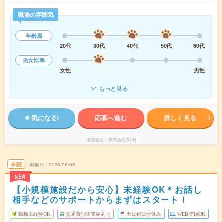
職場の雰囲気
年齢層
20代
30代
40代
50代
60代
男女比率
女性
男性
もっと見る
気になる!
応募へ進む
詳しく見る
派遣会社
株式会社ACR
未読
掲載日
2026/08/08
NEW
【小規模施設だから安心】未経験OK＊お話し
相手などのサポートからまずはスタート！
職種未経験OK
交通費別途支給あり
土日祝日が休み
WEB登録OK