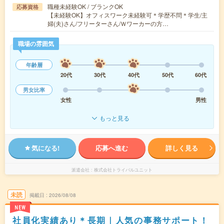
職種未経験OK / ブランクOK
応募資格
【未経験OK】オフィスワーク未経験可＊学歴不問＊学生/主
婦(夫)さん/フリーターさん/Ｗワーカーの方…
職場の雰囲気
年齢層
20代
30代
40代
50代
60代
男女比率
女性
男性
もっと見る
気になる!
応募へ進む
詳しく見る
派遣会社
株式会社トライバルユニット
未読
掲載日
2026/08/08
NEW
社員化実績あり＊長期｜人気の事務サポート！