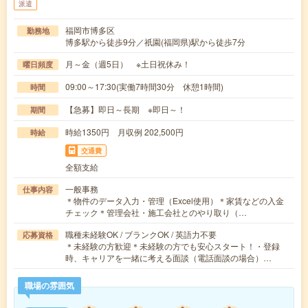
派遣
福岡市博多区
勤務地
博多駅から徒歩9分／祇園(福岡県)駅から徒歩7分
月～金（週5日） ※土日祝休み！
曜日頻度
09:00～17:30(実働7時間30分 休憩1時間)
時間
【急募】即日～長期 ※即日～！
期間
時給1350円 月収例 202,500円
時給
交通費
全額支給
一般事務
仕事内容
＊物件のデータ入力・管理（Excel使用）＊家賃などの入金
チェック＊管理会社・施工会社とのやり取り（…
職種未経験OK / ブランクOK / 英語力不要
応募資格
＊未経験の方歓迎＊未経験の方でも安心スタート！・登録
時、キャリアを一緒に考える面談（電話面談の場合）…
職場の雰囲気