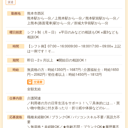
派遣
熊本市西区
勤務地
熊本駅から---分／上熊本駅から---分／熊本駅前駅から---分／
上熊本(路面電車)駅から---分／崇城大学前駅から---分
シフト制（月～日） ※平日のみなどの相談もOK ※週3なども
曜日頻度
相談OK
【シフト例】07:00～16:0009:00～18:0017:00～09:00※ 上記
時間
は一例です！そ…
即日～2ヶ月以上 ■開始日の相談OK！
期間
無資格の方：時給1350円～1687円 / 介護福祉士：時給1650
時給
円～2062円 / 初任者以上：時給1450円～1812円
交通費
全額支給
介護関連
仕事内容
／利用者の方の日常生活をサポート！＼▽具体的には…・買
い物や散歩に付き添ったり・折り紙や体操などのレ…
職種未経験OK / ブランクOK / パソコンスキル不要 / 英語力不
応募資格
要
＼無資格＊未経験OK／★年齢不問・ブランクOK★履歴書不