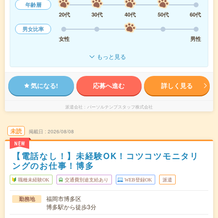
年齢層
20代
30代
40代
50代
60代
男女比率
女性
男性
もっと見る
気になる!
応募へ進む
詳しく見る
派遣会社
パーソルテンプスタッフ株式会社
未読
掲載日
2026/08/08
NEW
【電話なし！】未経験OK！コツコツモニタリ
ングのお仕事！博多
職種未経験OK
交通費別途支給あり
WEB登録OK
派遣
福岡市博多区
勤務地
博多駅から徒歩3分