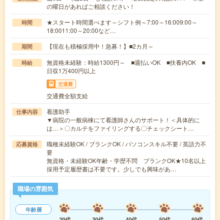
の曜日があればご相談ください！
★スタート時間選べます～シフト例～7:00～16:009:00～
時間
18:0011:00～20:00など…
【現在も積極採用中！急募！】■2カ月～
期間
無資格未経験：時給1300円～ ■週払いOK ■扶養内OK ■
時給
日収1万400円以上
交通費
交通費全額支給
看護助手
仕事内容
▼病院の一般病棟にて看護師さんのサポート！＜具体的に
は…＞〇カルテをファイリングする〇チェックシート…
職種未経験OK / ブランクOK / パソコンスキル不要 / 英語力不
応募資格
要
無資格・未経験OK年齢・学歴不問 ブランクOK★10名以上
採用予定履歴書は不要です。少しでも興味があ…
職場の雰囲気
年齢層
20代
30代
40代
50代
60代