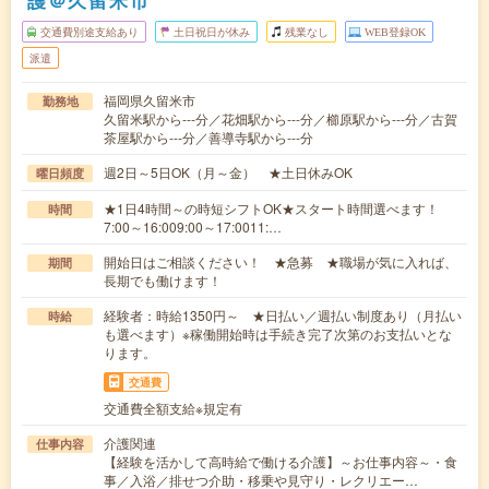
護＠久留米市
交通費別途支給あり
土日祝日が休み
残業なし
WEB登録OK
派遣
福岡県久留米市
勤務地
久留米駅から---分／花畑駅から---分／櫛原駅から---分／古賀
茶屋駅から---分／善導寺駅から---分
週2日～5日OK（月～金） ★土日休みOK
曜日頻度
★1日4時間～の時短シフトOK★スタート時間選べます！
時間
7:00～16:009:00～17:0011:…
開始日はご相談ください！ ★急募 ★職場が気に入れば、
期間
長期でも働けます！
経験者：時給1350円～ ★日払い／週払い制度あり（月払い
時給
も選べます）※稼働開始時は手続き完了次第のお支払いとな
ります。
交通費
交通費全額支給※規定有
介護関連
仕事内容
【経験を活かして高時給で働ける介護】～お仕事内容～・食
事／入浴／排せつ介助・移乗や見守り・レクリエー…