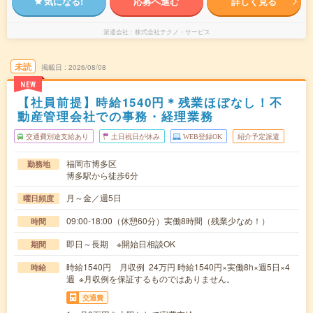
気になる!
応募へ進む
詳しく見る
派遣会社
株式会社テクノ・サービス
未読
掲載日
2026/08/08
NEW
【社員前提】時給1540円＊残業ほぼなし！不
動産管理会社での事務・経理業務
交通費別途支給あり
土日祝日が休み
WEB登録OK
紹介予定派遣
福岡市博多区
勤務地
博多駅から徒歩6分
月～金／週5日
曜日頻度
09:00-18:00（休憩60分）実働8時間（残業少なめ！）
時間
即日～長期 ※開始日相談OK
期間
時給1540円 月収例 24万円 時給1540円×実働8h×週5日×4
時給
週 ※月収例を保証するものではありません。
交通費