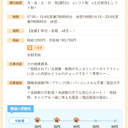
月～金・土・日・祝(週5日) ※シフト制 ※土日祝含むシフ
曜日頻度
ト制！
07:00～15:45(実働7時間45分 休憩1時間)14:15～23:00(実
時間
働7時間45分 休憩…
【急募】即日～長期 ※8月～！
期間
時給1250円 月収例 193,750円
時給
交通費
全額支給
その他事務系
仕事内容
＊投稿されている画像・動画のモニタリング⇒ガイドライン
に沿った内容かどうかのチェックです＊＊専用ツー…
職種未経験OK / ブランクOK / パソコンスキル不要 / 英語力不
応募資格
要
＊未経験の方歓迎＊未経験の方でも安心スタート！・登録
時、キャリアを一緒に考える面談（電話面談の場合）…
職場の雰囲気
年齢層
20代
30代
40代
50代
60代