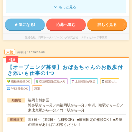
もっと見る
気になる!
応募へ進む
詳しく見る
派遣会社
日研トータルソーシング株式会社 メディカルケア事業部
未読
掲載日
2026/08/08
NEW
【オープニング募集】おばあちゃんのお散歩付
き添いも仕事の1つ
職種未経験OK
交通費別途支給あり
土日祝日が休み
残業なし
WEB登録OK
派遣
福岡市博多区
勤務地
博多駅から---分／南福岡駅から---分／中洲川端駅から---分／
東比恵駅から---分／竹下駅から---分
週3日～（週2日～も相談OK） ■曜日固定の相談OK！ ■希望
曜日頻度
の曜日があればご相談ください！