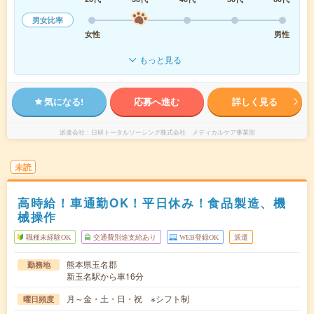
男女比率
女性
男性
もっと見る
気になる!
応募へ進む
詳しく見る
派遣会社
日研トータルソーシング株式会社 メディカルケア事業部
未読
高時給！車通勤OK！平日休み！食品製造、機
械操作
職種未経験OK
交通費別途支給あり
WEB登録OK
派遣
熊本県玉名郡
勤務地
新玉名駅から車16分
月～金・土・日・祝 ※シフト制
曜日頻度