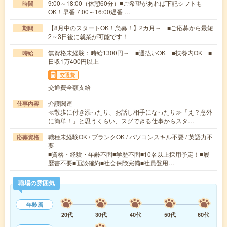
9:00～18:00（休憩60分）■ご希望があれば下記シフトも
時間
OK！早番 7:00～16:00遅番 …
【8月中のスタートOK！急募！】2カ月～ ■ご応募から最短
期間
2～3日後に就業が可能です！
無資格未経験：時給1300円～ ■週払いOK ■扶養内OK ■
時給
日収1万400円以上
交通費
交通費全額支給
介護関連
仕事内容
≪散歩に付き添ったり、お話し相手になったり≫「え？意外
に簡単！」と思うくらい、スグできる仕事からスタ…
職種未経験OK / ブランクOK / パソコンスキル不要 / 英語力不
応募資格
要
■資格・経験・年齢不問■学歴不問■10名以上採用予定！■履
歴書不要■面談確約■社会保険完備■社員登用…
職場の雰囲気
年齢層
20代
30代
40代
50代
60代