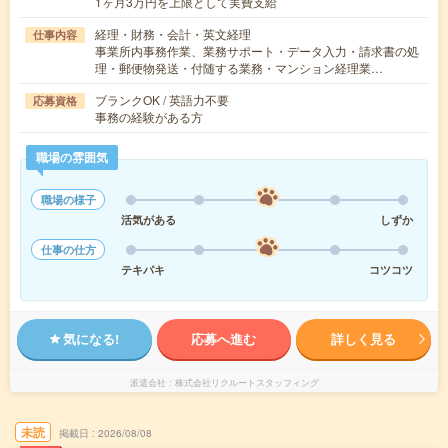
1ヶ月3万円を上限として実費支給
経理・財務・会計・英文経理
仕事内容
事業所内事務作業、業務サポート・データ入力・請求書の処
理・郵便物発送・付随する業務・マンション経理業…
ブランクOK / 英語力不要
応募資格
事務の経験がある方
職場の雰囲気
職場の様子
活気がある
しずか
仕事の仕方
テキパキ
コツコツ
気になる!
応募へ進む
詳しく見る
派遣会社
株式会社リクルートスタッフィング
未読
掲載日
2026/08/08