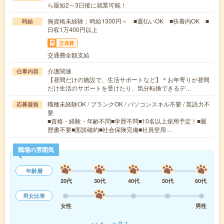
ら最短2～3日後に就業可能！
無資格未経験：時給1300円～ ■週払いOK ■扶養内OK ■
時給
日収1万400円以上
交通費
交通費全額支給
介護関連
仕事内容
【昼間だけの施設で、生活サポートなど】＊お年寄りが昼間
だけ生活のサポートを受けたり、気分転換できるデ…
職種未経験OK / ブランクOK / パソコンスキル不要 / 英語力不
応募資格
要
■資格・経験・年齢不問■学歴不問■10名以上採用予定！■履
歴書不要■面談確約■社会保険完備■社員登用…
職場の雰囲気
年齢層
20代
30代
40代
50代
60代
男女比率
女性
男性
もっと見る