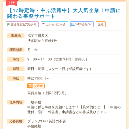
NEW
【17時定時・主ふ活躍中】大人気企業！申請に
関わる事務サポート
交通費別途支給あり
土日祝日が休み
WEB登録OK
派遣
福岡市博多区
勤務地
博多駅から徒歩3分
月～金
曜日頻度
9：00～17：00（実働7時間・休憩60）
時間
即日～長期（スタート日は相談可能です）
期間
時給1300円～
時給
交通費
実費支給（上限3万円/月）
一般事務
仕事内容
申請に係る事務をお願いします！【具体的には…】・申請の
受付、窓口・報告書、申請書などの作成及びチェッ…
ブランクOK / 英語力不要
応募資格
事務経験