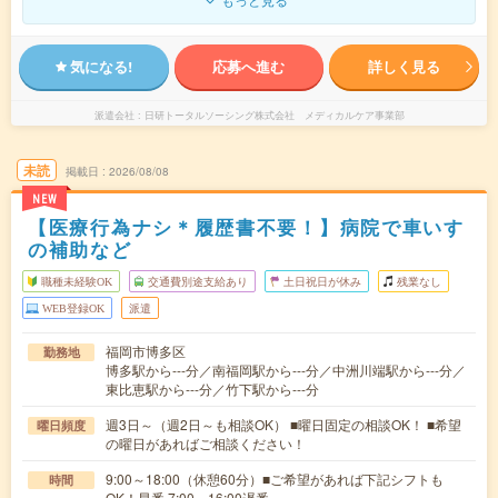
気になる!
応募へ進む
詳しく見る
派遣会社
日研トータルソーシング株式会社 メディカルケア事業部
未読
掲載日
2026/08/08
NEW
【医療行為ナシ＊履歴書不要！】病院で車いす
の補助など
職種未経験OK
交通費別途支給あり
土日祝日が休み
残業なし
WEB登録OK
派遣
福岡市博多区
勤務地
博多駅から---分／南福岡駅から---分／中洲川端駅から---分／
東比恵駅から---分／竹下駅から---分
週3日～（週2日～も相談OK） ■曜日固定の相談OK！ ■希望
曜日頻度
の曜日があればご相談ください！
9:00～18:00（休憩60分）■ご希望があれば下記シフトも
時間
OK！早番 7:00～16:00遅番 …