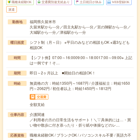
職種未経験OK
交通費別途支給あり
土日祝日が休み
WEB登録OK
派遣
福岡県久留米市
勤務地
久留米駅から---分／田主丸駅から---分／宮の陣駅から---分／
大城駅から---分／津福駅から---分
シフト制（月～日） ※平日のみなどの相談もOK ※週3なども
曜日頻度
相談OK
【シフト例】07:00～16:0009:00～18:0017:00～09:00※ 上記
時間
は一例です！そ…
即日～2ヶ月以上 ■開始日の相談OK！
期間
無資格の方：時給1350円～1687円 / 介護福祉士：時給1650
時給
円～2062円 / 初任者以上：時給1450円～1812円
交通費
全額支給
介護関連
仕事内容
／利用者の方の日常生活をサポート！＼▽具体的には…・買
い物や散歩に付き添ったり・折り紙や体操などのレ…
職種未経験OK / ブランクOK / パソコンスキル不要 / 英語力不
応募資格