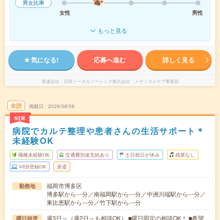
男女比率
女性
男性
もっと見る
気になる!
応募へ進む
詳しく見る
派遣会社
日研トータルソーシング株式会社 メディカルケア事業部
未読
掲載日
2026/08/08
NEW
病院でカルテ整理や患者さんの生活サポート＊
未経験OK
職種未経験OK
交通費別途支給あり
土日祝日が休み
残業なし
WEB登録OK
派遣
福岡市博多区
勤務地
博多駅から---分／南福岡駅から---分／中洲川端駅から---分／
東比恵駅から---分／竹下駅から---分
週3日～（週2日～も相談OK） ■曜日固定の相談OK！ ■希望
曜日頻度