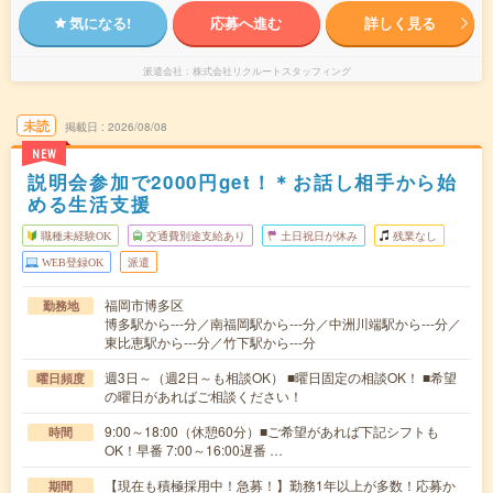
気になる!
応募へ進む
詳しく見る
派遣会社
株式会社リクルートスタッフィング
未読
掲載日
2026/08/08
NEW
説明会参加で2000円get！＊お話し相手から始
める生活支援
職種未経験OK
交通費別途支給あり
土日祝日が休み
残業なし
WEB登録OK
派遣
福岡市博多区
勤務地
博多駅から---分／南福岡駅から---分／中洲川端駅から---分／
東比恵駅から---分／竹下駅から---分
週3日～（週2日～も相談OK） ■曜日固定の相談OK！ ■希望
曜日頻度
の曜日があればご相談ください！
9:00～18:00（休憩60分）■ご希望があれば下記シフトも
時間
OK！早番 7:00～16:00遅番 …
【現在も積極採用中！急募！】勤務1年以上が多数！応募か
期間