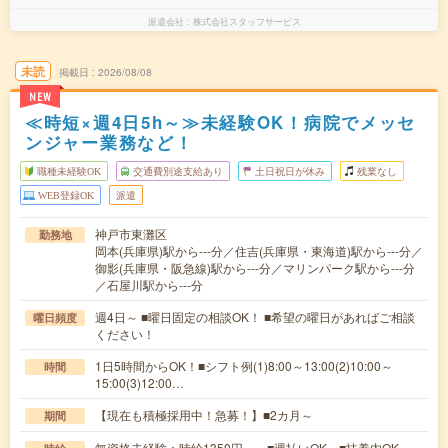
派遣会社
株式会社スタッフサービス
未読
掲載日
2026/08/08
NEW
≪時短×週4日5h～≫未経験OK！病院でメッセ
ンジャー業務など！
職種未経験OK
交通費別途支給あり
土日祝日が休み
残業なし
WEB登録OK
派遣
神戸市東灘区
勤務地
岡本(兵庫県)駅から---分／住吉(兵庫県・東海道)駅から---分／
御影(兵庫県・阪急線)駅から---分／マリンパーク駅から---分
／石屋川駅から---分
週4日～ ■曜日固定の相談OK！ ■希望の曜日があればご相談
曜日頻度
ください！
1日5時間からOK！■シフト例(1)8:00～13:00(2)10:00～
時間
15:00(3)12:00…
【現在も積極採用中！急募！】■2カ月～
期間
無資格未経験：時給1350円～ ■週払いOK ■扶養内OK