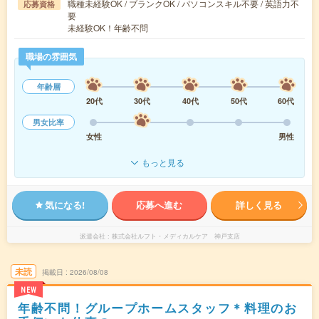
職種未経験OK / ブランクOK / パソコンスキル不要 / 英語力不
応募資格
要
未経験OK！年齢不問
職場の雰囲気
年齢層
20代
30代
40代
50代
60代
男女比率
女性
男性
もっと見る
気になる!
応募へ進む
詳しく見る
派遣会社
株式会社ルフト・メディカルケア 神戸支店
未読
掲載日
2026/08/08
NEW
年齢不問！グループホームスタッフ＊料理のお