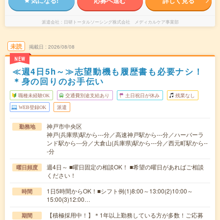
気になる!
応募へ進む
詳しく見る
派遣会社
日研トータルソーシング株式会社 メディカルケア事業部
未読
掲載日
2026/08/08
NEW
≪週4日5h～≫志望動機も履歴書も必要ナシ！
＊身の回りのお手伝い
職種未経験OK
交通費別途支給あり
土日祝日が休み
残業なし
WEB登録OK
派遣
神戸市中央区
勤務地
神戸(兵庫県)駅から---分／高速神戸駅から---分／ハーバーラ
ンド駅から---分／大倉山(兵庫県)駅から---分／西元町駅から--
-分
週4日～ ■曜日固定の相談OK！ ■希望の曜日があればご相談
曜日頻度
ください！
1日5時間からOK！■シフト例(1)8:00～13:00(2)10:00～
時間
15:00(3)12:00…
【積極採用中！】＊1年以上勤務している方が多数！ご応募
期間