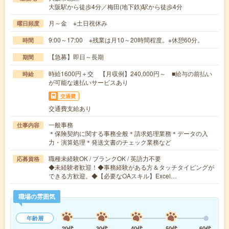
大阪駅から徒歩4分／梅田(地下鉄)駅から徒歩4分
月～金 ※土日祝休み
曜日頻度
9:00～17:00 ※残業は月10～20時間程度。※休憩60分。
時間
【急募】即日～長期
期間
時給1600円＋交 【月収例】240,000円～ ■給与の前払い
時給
が可能な速払いサービスあり
交通費
交通費支給あり
一般事務
仕事内容
＊保険契約に関する事務全般＊請求処理業務＊データの入
力・演算処理＊発送文書のチェック業務など
職種未経験OK / ブランクOK / 英語力不要
応募資格
◆未経験者歓迎！◆事務経験がある方＆タッチタイピングが
できる方歓迎。◆【必要なOAスキル】Excel…
職場の雰囲気
年齢層
20代
30代
40代
50代
60代