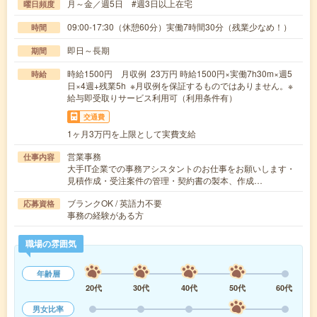
月～金／週5日 #週3日以上在宅
曜日頻度
09:00-17:30（休憩60分）実働7時間30分（残業少なめ！）
時間
即日～長期
期間
時給1500円 月収例 23万円 時給1500円×実働7h30m×週5
時給
日×4週+残業5h ※月収例を保証するものではありません。※
給与即受取りサービス利用可（利用条件有）
交通費
1ヶ月3万円を上限として実費支給
営業事務
仕事内容
大手IT企業での事務アシスタントのお仕事をお願いします・
見積作成・受注案件の管理・契約書の製本、作成…
ブランクOK / 英語力不要
応募資格
事務の経験がある方
職場の雰囲気
年齢層
20代
30代
40代
50代
60代
男女比率