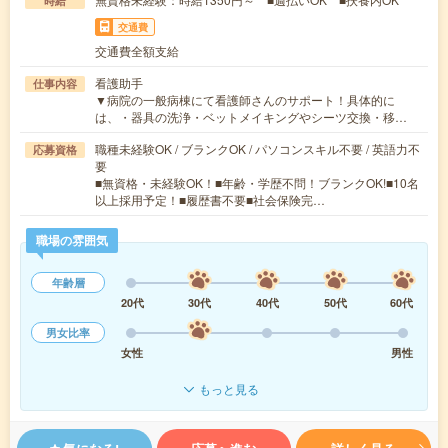
時給
交通費
交通費全額支給
看護助手
仕事内容
▼病院の一般病棟にて看護師さんのサポート！具体的に
は、・器具の洗浄・ベットメイキングやシーツ交換・移…
職種未経験OK / ブランクOK / パソコンスキル不要 / 英語力不
応募資格
要
■無資格・未経験OK！■年齢・学歴不問！ブランクOK!■10名
以上採用予定！■履歴書不要■社会保険完…
職場の雰囲気
年齢層
20代
30代
40代
50代
60代
男女比率
女性
男性
もっと見る