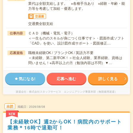
業代は全額支給します。 ※各種手当あり ※経験・年齢・能
力等を考慮して加給・優遇します。
交通費
交通費全額支給
ＣＡＤ（機械・電気・電子）
仕事内容
＜一生もののスキルが身につく仕事です＞・図面作成ソフト
「CAD」を使い、設計図作成サポート・図面修正…
職種未経験OK / ブランクOK / 英語力不要
応募資格
＜未経験、第二新卒OK！＞社会人経験、業界経験、資格は
問いません！※高卒以上の方（勉強内容は不問）▼…
気になる!
応募へ進む
詳しく見る
派遣会社
株式会社スタッフサービス エンジニアリング事業本部（無期雇用派遣）
未読
掲載日
2026/08/08
NEW
【未経験OK】週2からOK！病院内のサポート
業務＊16時で退勤可！