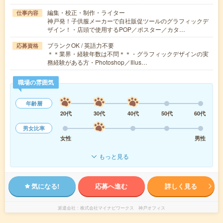
編集・校正・制作・ライター
仕事内容
神戸発！子供服メーカーで自社販促ツールのグラフィックデ
ザイン！・店頭で使用するPOP／ポスター／カタ…
ブランクOK / 英語力不要
応募資格
＊＊業界・経験年数は不問＊＊・グラフィックデザインの実
務経験がある方・Photoshop／Illus…
職場の雰囲気
年齢層
20代
30代
40代
50代
60代
男女比率
女性
男性
もっと見る
気になる!
応募へ進む
詳しく見る
派遣会社
株式会社マイナビワークス 神戸オフィス