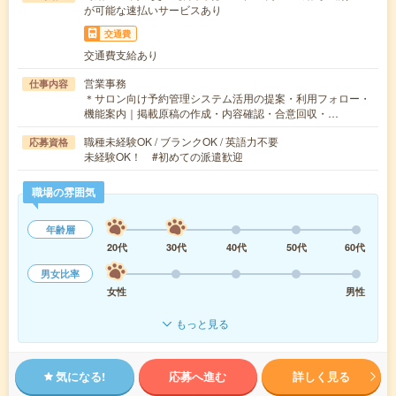
が可能な速払いサービスあり
交通費
交通費支給あり
営業事務
仕事内容
＊サロン向け予約管理システム活用の提案・利用フォロー・
機能案内｜掲載原稿の作成・内容確認・合意回収・…
職種未経験OK / ブランクOK / 英語力不要
応募資格
未経験OK！ #初めての派遣歓迎
職場の雰囲気
年齢層
20代
30代
40代
50代
60代
男女比率
女性
男性
もっと見る
気になる!
応募へ進む
詳しく見る