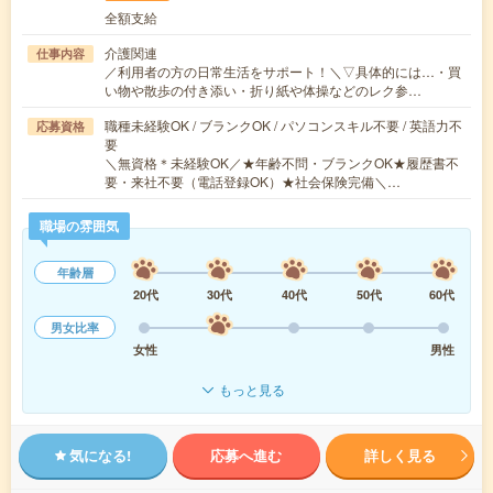
全額支給
介護関連
仕事内容
／利用者の方の日常生活をサポート！＼▽具体的には…・買
い物や散歩の付き添い・折り紙や体操などのレク参…
職種未経験OK / ブランクOK / パソコンスキル不要 / 英語力不
応募資格
要
＼無資格＊未経験OK／★年齢不問・ブランクOK★履歴書不
要・来社不要（電話登録OK）★社会保険完備＼…
職場の雰囲気
年齢層
20代
30代
40代
50代
60代
男女比率
女性
男性
もっと見る
気になる!
応募へ進む
詳しく見る