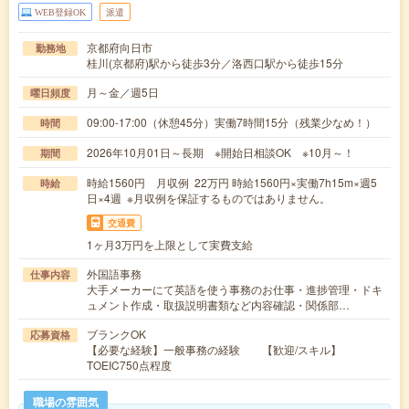
WEB登録OK
派遣
京都府向日市
勤務地
桂川(京都府)駅から徒歩3分／洛西口駅から徒歩15分
月～金／週5日
曜日頻度
09:00-17:00（休憩45分）実働7時間15分（残業少なめ！）
時間
2026年10月01日～長期 ※開始日相談OK ※10月～！
期間
時給1560円 月収例 22万円 時給1560円×実働7h15m×週5
時給
日×4週 ※月収例を保証するものではありません。
交通費
1ヶ月3万円を上限として実費支給
外国語事務
仕事内容
大手メーカーにて英語を使う事務のお仕事・進捗管理・ドキ
ュメント作成・取扱説明書類など内容確認・関係部…
ブランクOK
応募資格
【必要な経験】一般事務の経験 【歓迎/スキル】
TOEIC750点程度
職場の雰囲気