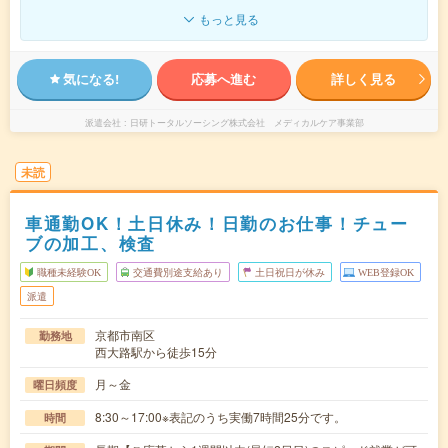
もっと見る
気になる!
応募へ進む
詳しく見る
派遣会社
日研トータルソーシング株式会社 メディカルケア事業部
未読
車通勤OK！土日休み！日勤のお仕事！チュー
ブの加工、検査
職種未経験OK
交通費別途支給あり
土日祝日が休み
WEB登録OK
派遣
京都市南区
勤務地
西大路駅から徒歩15分
月～金
曜日頻度
8:30～17:00※表記のうち実働7時間25分です。
時間