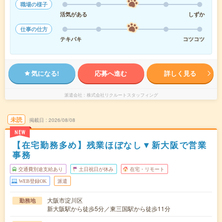
職場の様子
活気がある
しずか
仕事の仕方
テキパキ
コツコツ
気になる!
応募へ進む
詳しく見る
派遣会社
株式会社リクルートスタッフィング
未読
掲載日
2026/08/08
NEW
【在宅勤務多め】残業ほぼなし▼新大阪で営業
事務
交通費別途支給あり
土日祝日が休み
在宅・リモート
WEB登録OK
派遣
大阪市淀川区
勤務地
新大阪駅から徒歩5分／東三国駅から徒歩11分