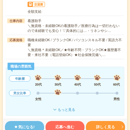
交通費
全額支給
看護助手
仕事内容
＼無資格・未経験OKの看護助手／医療行為は一切行わない
ので未経験でも安心！▽具体的には…・リネンやシ…
職種未経験OK / ブランクOK / パソコンスキル不要 / 英語力不
応募資格
要
＼無資格＊未経験OK／★年齢不問・ブランクOK★履歴書不
要・来社不要（電話登録OK）★社会保険完備＼…
職場の雰囲気
年齢層
20代
30代
40代
50代
60代
男女比率
女性
男性
もっと見る
気になる!
応募へ進む
詳しく見る