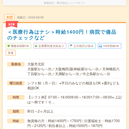
派遣会社
株式会社ニッソーネット
未読
掲載日
2026/08/08
NEW
＜医療行為はナシ＞時給1400円！病院で備品
のチェックなど
職種未経験OK
交通費別途支給あり
土日祝日が休み
WEB登録OK
派遣
大阪市北区
勤務地
大阪駅から---分／大阪梅田(阪神線)駅から---分／天神橋筋六
丁目駅から---分／天満駅から---分／中之島駅から---分
シフト制（月～日） ※平日のみなどの相談もOK ※週3なども
曜日頻度
相談OK
【シフト例】07:00～16:0009:00～18:0017:00～09:00※ 上記
時間
は一例です！そ…
即日～2ヶ月以上
期間
無資格の方：時給1400円～1750円 / 介護福祉士：時給1700
時給
円～2125円 / 初任者以上：時給1500円～1875円