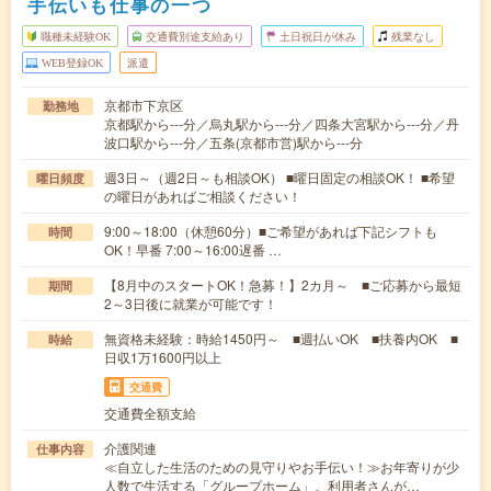
手伝いも仕事の一つ
職種未経験OK
交通費別途支給あり
土日祝日が休み
残業なし
WEB登録OK
派遣
京都市下京区
勤務地
京都駅から---分／烏丸駅から---分／四条大宮駅から---分／丹
波口駅から---分／五条(京都市営)駅から---分
週3日～（週2日～も相談OK） ■曜日固定の相談OK！ ■希望
曜日頻度
の曜日があればご相談ください！
9:00～18:00（休憩60分）■ご希望があれば下記シフトも
時間
OK！早番 7:00～16:00遅番 …
【8月中のスタートOK！急募！】2カ月～ ■ご応募から最短
期間
2～3日後に就業が可能です！
無資格未経験：時給1450円～ ■週払いOK ■扶養内OK ■
時給
日収1万1600円以上
交通費
交通費全額支給
介護関連
仕事内容
≪自立した生活のための見守りやお手伝い！≫お年寄りが少
人数で生活する「グループホーム」。利用者さんが…