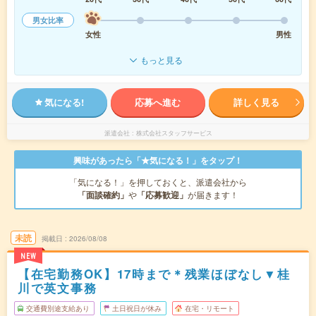
男女比率
女性
男性
もっと見る
気になる!
応募へ進む
詳しく見る
派遣会社
株式会社スタッフサービス
興味があったら「★気になる！」をタップ！
「気になる！」を押しておくと、派遣会社から
「面談確約」
や
「応募歓迎」
が届きます！
未読
掲載日
2026/08/08
NEW
【在宅勤務OK】17時まで＊残業ほぼなし▼桂
川で英文事務
交通費別途支給あり
土日祝日が休み
在宅・リモート