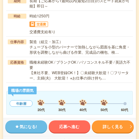
長期【ご応募から1週間以内(最短2日目)のスピード就業が可
期間
能】即日～
時給1250円
時給
交通費
交通費支給有り
製造（組立・加工）
仕事内容
チューブを小型のバーナーで加熱しながら図面を基に角度・
形状を調整しながら曲げる作業、完成品の梱包、検…
職種未経験OK / ブランクOK / パソコンスキル不要 / 英語力不
応募資格
要
【来社不要、WEB登録OK！】〇未経験大歓迎！〇フリータ
ー、主婦(夫) 大歓迎！ ※お仕事の掛け持ち…
職場の雰囲気
年齢層
20代
30代
40代
50代
60代
気になる!
応募へ進む
詳しく見る