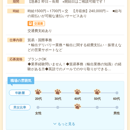
【急募】即日～長期 ※開始日はご相談可能です！
期間
時給1500円～1700円＋交 【月収例】240,000円～ ■給与
時給
の前払いが可能な速払いサービスあり
交通費
交通費支給あり
貿易・国際事務
仕事内容
＊輸出デリバリー業務＊輸出に関する経費支払い・振替えな
どの営業サポートなど
ブランクOK
応募資格
◆業界経験問いません！◆貿易事務（輸出業務の知識）の経
験がある方◆英語でのメールでのやり取りができる…
職場の雰囲気
年齢層
20代
30代
40代
50代
60代
男女比率
女性
男性
もっと見る