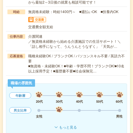
から最短2～3日後の就業も相談可能です！
無資格未経験：時給1400円～ ■週払いOK ■扶養内OK
時給
交通費
交通費全額支給
介護関連
仕事内容
／無資格未経験から始める介護施設での生活サポート！＼
「話し相手になって、うんうんとうなずく」「天気が…
職種未経験OK / ブランクOK / パソコンスキル不要 / 英語力不
応募資格
要
■無資格・未経験OK！■年齢・学歴不問！ブランクOK!■10名
以上採用予定！■履歴書不要■社会保険完…
職場の雰囲気
年齢層
20代
30代
40代
50代
60代
男女比率
女性
男性
もっと見る