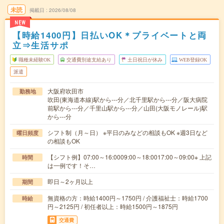
未読
掲載日
2026/08/08
NEW
【時給1400円】日払いOK＊プライベートと両
立⇒生活サポ
職種未経験OK
交通費別途支給あり
土日祝日が休み
WEB登録OK
派遣
大阪府吹田市
勤務地
吹田(東海道本線)駅から---分／北千里駅から---分／阪大病院
前駅から---分／千里山駅から---分／山田(大阪モノレール)駅
から---分
シフト制（月～日） ※平日のみなどの相談もOK ※週3日など
曜日頻度
の相談もOK
【シフト例】07:00～16:0009:00～18:0017:00～09:00※ 上記
時間
は一例です！そ…
即日～2ヶ月以上
期間
無資格の方：時給1400円～1750円 / 介護福祉士：時給1700
時給
円～2125円 / 初任者以上：時給1500円～1875円
交通費