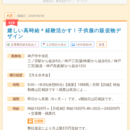
派遣会社
株式会社テクノ・サービス
未読
掲載日
2026/08/08
NEW
嬉しい高時給＊経験活かす！子供服の販促物デ
ザイン
交通費別途支給あり
土日祝日が休み
WEB登録OK
派遣
神戸市中央区
勤務地
三ノ宮駅から徒歩5分／神戸三宮(阪神)駅から徒歩5分／神戸
三宮(阪急・神戸高速)駅から徒歩12分
【月火水木金】
曜日頻度
9:00～18:00(休憩60分)【残業】15時間／月間【詳細】時短
時間
勤務は応相談です！残業は状況によ…
即日から長期（6ヶ月～）です。※開始日は応相談です。
期間
時給1520円 ※【月収例】時給1520円×8h×20日＝243200円
時給
＋交通費・残業代
交通費
弊社規定により月上限3万円支給です。