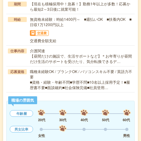
【現在も積極採用中！急募！】勤務1年以上が多数！応募か
期間
ら最短2～3日後に就業可能！
無資格未経験：時給1400円～ ■週払いOK ■扶養内OK ■
時給
日収1万1200円以上
交通費
交通費全額支給
介護関連
仕事内容
【昼間だけの施設で、生活サポートなど】＊お年寄りが昼間
だけ生活のサポートを受けたり、気分転換できるデ…
職種未経験OK / ブランクOK / パソコンスキル不要 / 英語力不
応募資格
要
■資格・経験・年齢不問■学歴不問■10名以上採用予定！■履
歴書不要■面談確約■社会保険完備■社員登用…
職場の雰囲気
年齢層
20代
30代
40代
50代
60代
男女比率
女性
男性