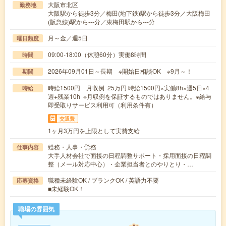
大阪市北区
勤務地
大阪駅から徒歩3分／梅田(地下鉄)駅から徒歩3分／大阪梅田
(阪急線)駅から---分／東梅田駅から---分
月～金／週5日
曜日頻度
09:00-18:00（休憩60分）実働8時間
時間
2026年09月01日～長期 ※開始日相談OK ※9月～！
期間
時給1500円 月収例 25万円 時給1500円×実働8h×週5日×4
時給
週+残業10h ※月収例を保証するものではありません。※給与
即受取りサービス利用可（利用条件有）
交通費
1ヶ月3万円を上限として実費支給
総務・人事・労務
仕事内容
大手人材会社で面接の日程調整サポート・採用面接の日程調
整（メール対応中心）・企業担当者とのやりとり・…
職種未経験OK / ブランクOK / 英語力不要
応募資格
■未経験OK！
職場の雰囲気