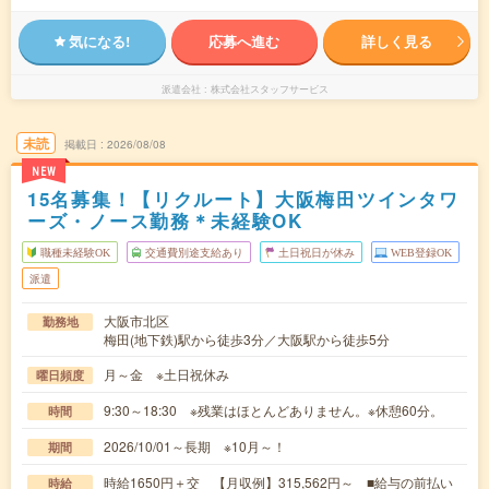
気になる!
応募へ進む
詳しく見る
派遣会社
株式会社スタッフサービス
未読
掲載日
2026/08/08
NEW
15名募集！【リクルート】大阪梅田ツインタワ
ーズ・ノース勤務＊未経験OK
職種未経験OK
交通費別途支給あり
土日祝日が休み
WEB登録OK
派遣
大阪市北区
勤務地
梅田(地下鉄)駅から徒歩3分／大阪駅から徒歩5分
月～金 ※土日祝休み
曜日頻度
9:30～18:30 ※残業はほとんどありません。※休憩60分。
時間
2026/10/01～長期 ※10月～！
期間
時給1650円＋交 【月収例】315,562円～ ■給与の前払い
時給