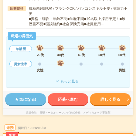
職種未経験OK / ブランクOK / パソコンスキル不要 / 英語力不
応募資格
要
■資格・経験・年齢不問■学歴不問■10名以上採用予定！■履
歴書不要■面談確約■社会保険完備■社員登用…
職場の雰囲気
年齢層
20代
30代
40代
50代
60代
男女比率
女性
男性
もっと見る
気になる!
応募へ進む
詳しく見る
派遣会社
日研トータルソーシング株式会社 メディカルケア事業部
未読
掲載日
2026/08/08
NEW