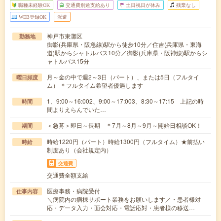
職種未経験OK
交通費別途支給あり
土日祝日が休み
残業なし
WEB登録OK
派遣
神戸市東灘区
勤務地
御影(兵庫県・阪急線)駅から徒歩10分／住吉(兵庫県・東海
道)駅からシャトルバス10分／御影(兵庫県・阪神線)駅からシ
ャトルバス15分
月～金の中で週2～3日（パート）、または5日（フルタイ
曜日頻度
ム） ＊フルタイム希望者優遇します
1、9:00～16:002、9:00～17:003、8:30～17:15 上記の時
時間
間よりえらんでいた…
＜急募＞即日～長期 ＊7月～8月～9月～開始日相談OK！
期間
時給1220円（パート）時給1300円（フルタイム）★前払い
時給
制度あり（会社規定内）
交通費
交通費全額支給
医療事務・病院受付
仕事内容
＼病院内の病棟サポート業務をお願いします／・患者様対
応・データ入力・面会対応・電話応対・患者様の移送…