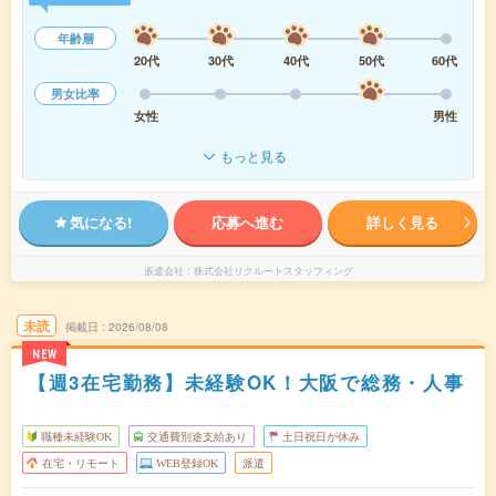
年齢層
20代
30代
40代
50代
60代
男女比率
女性
男性
もっと見る
気になる!
応募へ進む
詳しく見る
派遣会社
株式会社リクルートスタッフィング
未読
掲載日
2026/08/08
NEW
【週3在宅勤務】未経験OK！大阪で総務・人事
職種未経験OK
交通費別途支給あり
土日祝日が休み
在宅・リモート
WEB登録OK
派遣