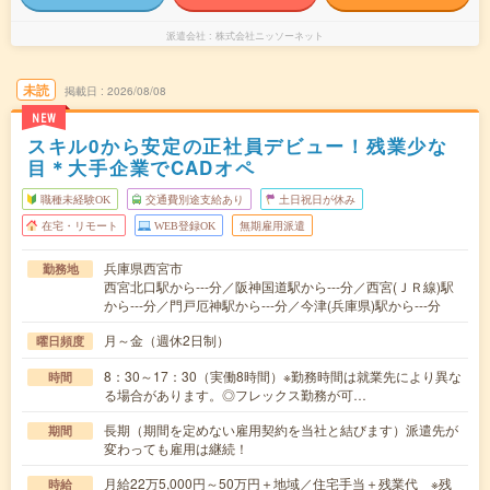
派遣会社
株式会社ニッソーネット
未読
掲載日
2026/08/08
NEW
スキル0から安定の正社員デビュー！残業少な
目＊大手企業でCADオペ
職種未経験OK
交通費別途支給あり
土日祝日が休み
在宅・リモート
WEB登録OK
無期雇用派遣
兵庫県西宮市
勤務地
西宮北口駅から---分／阪神国道駅から---分／西宮(ＪＲ線)駅
から---分／門戸厄神駅から---分／今津(兵庫県)駅から---分
月～金（週休2日制）
曜日頻度
8：30～17：30（実働8時間）※勤務時間は就業先により異な
時間
る場合があります。◎フレックス勤務が可…
長期（期間を定めない雇用契約を当社と結びます）派遣先が
期間
変わっても雇用は継続！
月給22万5,000円～50万円＋地域／住宅手当＋残業代 ※残
時給