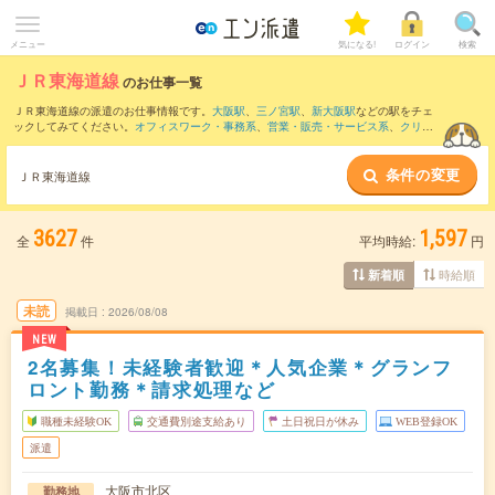
メニュー
気になる!
ログイン
検索
ＪＲ東海道線
のお仕事一覧
ＪＲ東海道線の派遣のお仕事情報です。
大阪駅
、
三ノ宮駅
、
新大阪駅
などの駅をチェ
ックしてみてください。
オフィスワーク・事務系
、
営業・販売・サービス系
、
クリエ
イティブ系
などのお仕事を取り揃えています。さらに、
短期
・
単発
などの期間や、
職
種未経験OK
などのこだわり条件で絞り込んでいただけます。
条件の変更
ＪＲ東海道線
3627
1,597
全
件
平均時給:
円
時給順
新着順
未読
掲載日
2026/08/08
NEW
2名募集！未経験者歓迎＊人気企業＊グランフ
ロント勤務＊請求処理など
職種未経験OK
交通費別途支給あり
土日祝日が休み
WEB登録OK
派遣
大阪市北区
勤務地