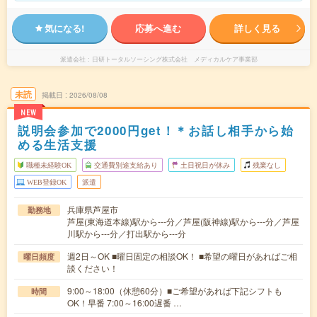
気になる!
応募へ進む
詳しく見る
派遣会社
日研トータルソーシング株式会社 メディカルケア事業部
未読
掲載日
2026/08/08
NEW
説明会参加で2000円get！＊お話し相手から始
める生活支援
職種未経験OK
交通費別途支給あり
土日祝日が休み
残業なし
WEB登録OK
派遣
兵庫県芦屋市
勤務地
芦屋(東海道本線)駅から---分／芦屋(阪神線)駅から---分／芦屋
川駅から---分／打出駅から---分
週2日～OK ■曜日固定の相談OK！ ■希望の曜日があればご相
曜日頻度
談ください！
9:00～18:00（休憩60分）■ご希望があれば下記シフトも
時間
OK！早番 7:00～16:00遅番 …